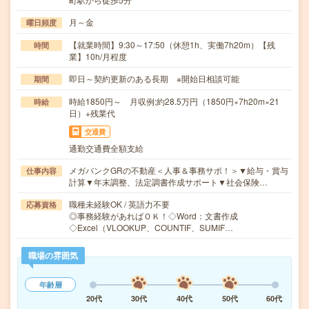
月～金
曜日頻度
【就業時間】9:30～17:50（休憩1h、実働7h20m）【残
時間
業】10h/月程度
即日～契約更新のある長期 ※開始日相談可能
期間
時給1850円～ 月収例:約28.5万円（1850円×7h20m×21
時給
日）+残業代
交通費
通勤交通費全額支給
メガバンクGRの不動産＜人事＆事務サポ！＞▼給与・賞与
仕事内容
計算▼年末調整、法定調書作成サポート▼社会保険…
職種未経験OK / 英語力不要
応募資格
◎事務経験があればＯＫ！◇Word：文書作成
◇Excel（VLOOKUP、COUNTIF、SUMIF…
職場の雰囲気
年齢層
20代
30代
40代
50代
60代