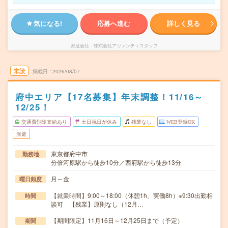
気になる!
応募へ進む
詳しく見る
派遣会社
株式会社アヴァンティスタッフ
未読
掲載日
2026/08/07
府中エリア【17名募集】年末調整！11/16～
12/25！
交通費別途支給あり
土日祝日が休み
残業なし
WEB登録OK
派遣
東京都府中市
勤務地
分倍河原駅から徒歩10分／西府駅から徒歩13分
月～金
曜日頻度
【就業時間】9:00～18:00（休憩1h、実働8h）※9:30出勤相
時間
談可 【残業】原則なし（12月…
【期間限定】11月16日～12月25日まで（予定）
期間