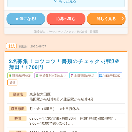
もっと見る
気になる!
応募へ進む
詳しく見る
派遣会社
パーソルテンプスタッフ株式会社 首都圏
未読
掲載日
2026/08/07
2名募集！コツコツ＊書類のチェック×押印＠
蒲田＊1700円
職種未経験OK
交通費別途支給あり
土日祝日が休み
WEB登録OK
派遣
東京都大田区
勤務地
蒲田駅から徒歩8分／蓮沼駅から徒歩4分
月～金（週5日） ※土日祝休み
曜日頻度
09:00～17:30(実働7時間30分 休憩1時間)※開始時間：
時間
9:00～10:00で選択OK！/…