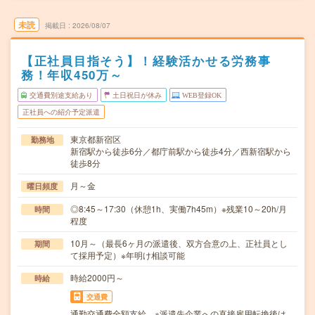
未読
掲載日
2026/08/07
【正社員目指そう】！経験活かせる労務事
務！年収450万～
交通費別途支給あり
土日祝日が休み
WEB登録OK
正社員への紹介予定派遣
東京都新宿区
勤務地
新宿駅から徒歩6分／都庁前駅から徒歩4分／西新宿駅から
徒歩8分
月～金
曜日頻度
◎8:45～17:30（休憩1h、実働7h45m）※残業10～20h/月
時間
程度
10月～（最長6ヶ月の派遣後、双方合意の上、正社員とし
期間
て採用予定）※年明け相談可能
時給2000円～
時給
交通費
通勤交通費全額支給 ※派遣先企業への直接雇用転換後は