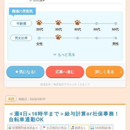
職場の雰囲気
年齢層
20代
30代
40代
50代
60代
男女比率
女性
男性
もっと見る
気になる!
応募へ進む
詳しく見る
派遣会社
株式会社アヴァンティスタッフ
未読
掲載日
2026/08/07
＜週4日×16時半まで＞給与計算or社保事務！
自転車通勤OK
交通費別途支給あり
土日祝日が休み
残業なし
WEB登録OK