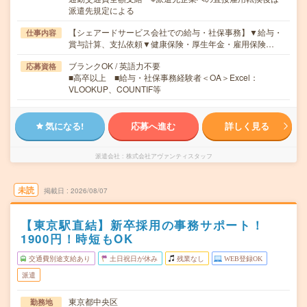
派遣先規定による
【シェアードサービス会社での給与・社保事務】▼給与・
仕事内容
賞与計算、支払依頼▼健康保険・厚生年金・雇用保険…
ブランクOK / 英語力不要
応募資格
■高卒以上 ■給与・社保事務経験者＜OA＞Excel：
VLOOKUP、COUNTIF等
気になる!
応募へ進む
詳しく見る
派遣会社
株式会社アヴァンティスタッフ
未読
掲載日
2026/08/07
【東京駅直結】新卒採用の事務サポート！
1900円！時短もOK
交通費別途支給あり
土日祝日が休み
残業なし
WEB登録OK
派遣
東京都中央区
勤務地