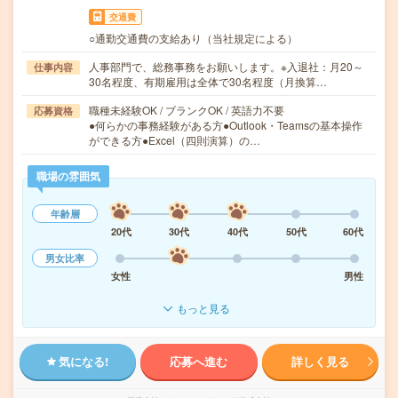
交通費
○通勤交通費の支給あり（当社規定による）
人事部門で、総務事務をお願いします。※入退社：月20～
仕事内容
30名程度、有期雇用は全体で30名程度（月換算…
職種未経験OK / ブランクOK / 英語力不要
応募資格
●何らかの事務経験がある方●Outlook・Teamsの基本操作
ができる方●Excel（四則演算）の…
職場の雰囲気
年齢層
20代
30代
40代
50代
60代
男女比率
女性
男性
もっと見る
気になる!
応募へ進む
詳しく見る