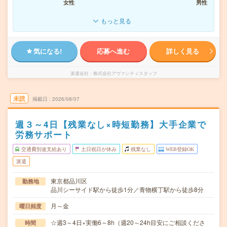
女性
男性
もっと見る
気になる!
応募へ進む
詳しく見る
派遣会社
株式会社アヴァンティスタッフ
未読
掲載日
2026/08/07
週３～4日【残業なし×時短勤務】大手企業で
労務サポート
交通費別途支給あり
土日祝日が休み
残業なし
WEB登録OK
派遣
東京都品川区
勤務地
品川シーサイド駅から徒歩1分／青物横丁駅から徒歩8分
月～金
曜日頻度
☆週3～4日×実働6～8h（週20～24h目安にご相談くださ
時間