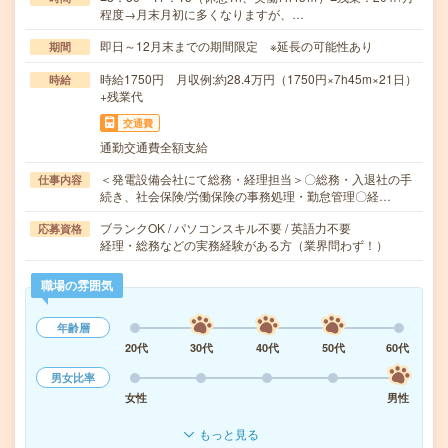
程度→月末月初に多くなりますが、…
即日～12月末までの期間限定 ※延長の可能性あり
期間
時給1750円 月収例:約28.4万円（1750円×7h45m×21日）
時給
+残業代
交通費
通勤交通費全額支給
＜発電設備会社にて総務・経理担当＞〇総務・入退社の手
仕事内容
続き、社会保険/労働保険の事務処理・勤怠管理〇経…
ブランクOK / パソコンスキル不要 / 英語力不要
応募資格
経理・総務などの実務経験がある方（業界問わず！）
職場の雰囲気
年齢層
20代
30代
40代
50代
60代
男女比率
女性
男性
もっと見る