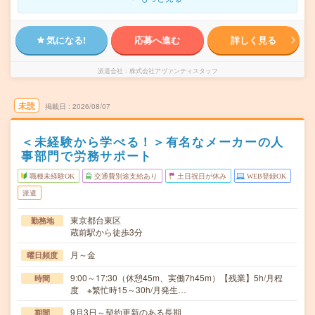
気になる!
応募へ進む
詳しく見る
派遣会社
株式会社アヴァンティスタッフ
未読
掲載日
2026/08/07
＜未経験から学べる！＞有名なメーカーの人
事部門で労務サポート
職種未経験OK
交通費別途支給あり
土日祝日が休み
WEB登録OK
派遣
東京都台東区
勤務地
蔵前駅から徒歩3分
月～金
曜日頻度
9:00～17:30（休憩45m、実働7h45m）【残業】5h/月程
時間
度 ※繁忙時15～30h/月発生…
9月3日～契約更新のある長期
期間