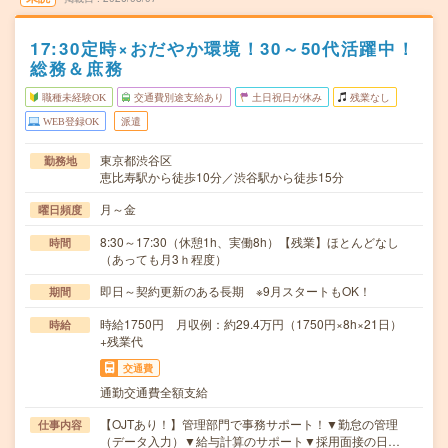
17:30定時×おだやか環境！30～50代活躍中！
総務＆庶務
職種未経験OK
交通費別途支給あり
土日祝日が休み
残業なし
WEB登録OK
派遣
東京都渋谷区
勤務地
恵比寿駅から徒歩10分／渋谷駅から徒歩15分
月～金
曜日頻度
8:30～17:30（休憩1h、実働8h）【残業】ほとんどなし
時間
（あっても月3ｈ程度）
即日～契約更新のある長期 ※9月スタートもOK！
期間
時給1750円 月収例：約29.4万円（1750円×8h×21日）
時給
+残業代
交通費
通勤交通費全額支給
【OJTあり！】管理部門で事務サポート！▼勤怠の管理
仕事内容
（データ入力）▼給与計算のサポート▼採用面接の日…