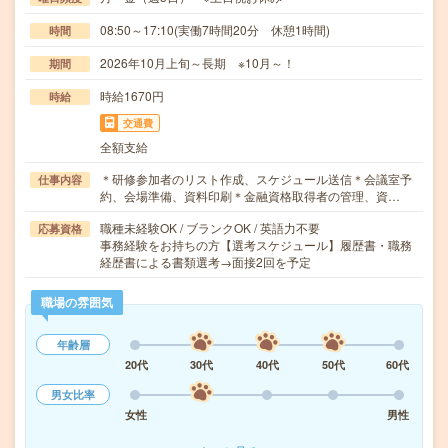
08:50～17:10(実働7時間20分 休憩1時間)
時間
2026年10月上旬～長期 ※10月～！
期間
時給1670円
時給
交通費
全額支給
＊研修参加者のリスト作成、スケジュール送信＊会議室予
仕事内容
約、会場準備、資料印刷＊金融資格取得者の管理、資…
職種未経験OK / ブランクOK / 英語力不要
応募資格
事務経験をお持ちの方【選考スケジュール】履歴書・職務
経歴書による書類選考→面接2回を予定
職場の雰囲気
年齢層
20代
30代
40代
50代
60代
男女比率
女性
男性