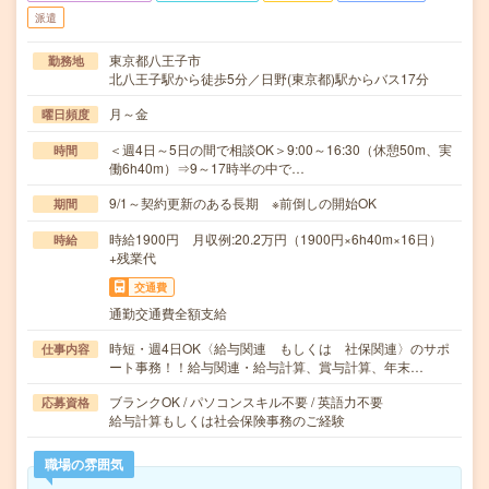
派遣
東京都八王子市
勤務地
北八王子駅から徒歩5分／日野(東京都)駅からバス17分
月～金
曜日頻度
＜週4日～5日の間で相談OK＞9:00～16:30（休憩50m、実
時間
働6h40m）⇒9～17時半の中で…
9/1～契約更新のある長期 ※前倒しの開始OK
期間
時給1900円 月収例:20.2万円（1900円×6h40m×16日）
時給
+残業代
交通費
通勤交通費全額支給
時短・週4日OK〈給与関連 もしくは 社保関連〉のサポ
仕事内容
ート事務！！給与関連・給与計算、賞与計算、年末…
ブランクOK / パソコンスキル不要 / 英語力不要
応募資格
給与計算もしくは社会保険事務のご経験
職場の雰囲気