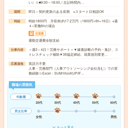
い）☆■9:00～18:00／左記時間内…
即日～契約更新のある長期 ※スタート日相談OK
期間
時給1800円 月収例:約17.2万円（1800円×6h×16日）※週
時給
４×実働6hの場合
交通費
通勤交通費全額支給
＜週3～4日！労務サポート＞▼健康診断の予約・集計、ス
仕事内容
トレスチェック補助▼36協定締結、就業規則変更…
英語力不要
応募資格
人事・労務部門（人事アウトソーシング会社含む）での実
務経験☆Excel：SUM/VlooKUP/IF…
職場の雰囲気
年齢層
20代
30代
40代
50代
60代
男女比率
女性
男性
もっと見る