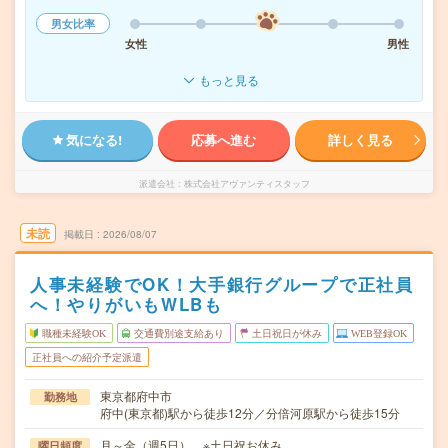
男女比率
女性
男性
もっと見る
気になる!
応募へ進む
詳しく見る
派遣会社
株式会社アヴァンティスタッフ
未読
掲載日
2026/08/07
人事未経験でOK！大手銀行グループで正社員
へ！やりがいもWLBも
職種未経験OK
交通費別途支給あり
土日祝日が休み
WEB登録OK
正社員への紹介予定派遣
東京都府中市
勤務地
府中(東京都)駅から徒歩12分／分倍河原駅から徒歩15分
月～金（週5日） ※土日祝お休み
曜日頻度