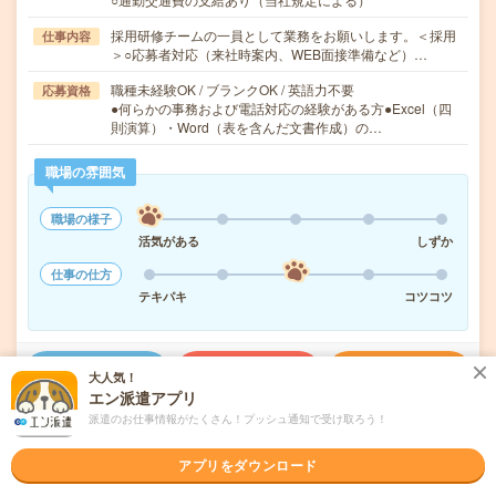
採用研修チームの一員として業務をお願いします。＜採用
仕事内容
＞○応募者対応（来社時案内、WEB面接準備など）…
職種未経験OK / ブランクOK / 英語力不要
応募資格
●何らかの事務および電話対応の経験がある方●Excel（四
則演算）・Word（表を含んだ文書作成）の…
職場の雰囲気
職場の様子
活気がある
しずか
仕事の仕方
テキパキ
コツコツ
気になる!
応募へ進む
詳しく見る
大人気！
エン派遣アプリ
派遣のお仕事情報がたくさん！プッシュ通知で受け取ろう！
派遣会社
ヒューマンリソシア株式会社
アプリをダウンロード
未読
掲載日
2026/08/07