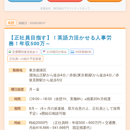
派遣会社
株式会社アヴァンティスタッフ
未読
掲載日
2026/08/07
【正社員目指す】！英語力活かせる人事労
務！年収500万～
交通費別途支給あり
土日祝日が休み
WEB登録OK
正社員への紹介予定派遣
東京都港区
勤務地
溜池山王駅から徒歩4分／赤坂(東京都)駅から徒歩4分／赤
坂見附駅から徒歩5分
月～金
曜日頻度
◎9:00～18:00（休憩1h、実働8h）※残業20h/月程度
時間
8月～（6ヶ月の派遣後、双方合意の上、正社員として採用
期間
予定）※開始日相談可能
時給2000円 （正社員時：年収500～600万円＋交通費、
時給
月給416.666～541.666円 固定残業代）