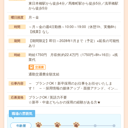
東日本橋駅から徒歩4分／馬喰町駅から徒歩5分／浅草橋駅
から徒歩5分
月～金
曜日頻度
～月～金の週4日勤務～10:00～19:00（休憩1h、実働8h）
時間
【残業】なし
【期間限定】即日～2028年1月まで（予定）※延長の可能性
期間
あり
時給1750円 月収例:約22.4万円（1750円×8h×16日）+残
時給
業代
交通費
通勤交通費全額支給
～ ブランクOK！新卒採用のお仕事をお任せいたしま
仕事内容
す！ ～・採用情報の媒体アップ・面接アテンド、イン…
ブランクOK / 英語力不要
応募資格
☆新卒・中途どちらかの採用の経験がある方★
職場の雰囲気
年齢層