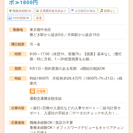
ポ≫1800円
職種未経験OK
交通費別途支給あり
土日祝日が休み
残業なし
WEB登録OK
派遣
東京都中央区
勤務地
勝どき駅から徒歩5分／月島駅から徒歩15分
月～金
曜日頻度
9:00～17:00（休憩1h、実働7h）【残業】基本なし（繁忙
時間
期：特に月初、1～2h程度残業をお願…
9月1日～契約更新のある長期 ※開始日相談OK
期間
時給1800円 月収例:約26.4万円（1800円×7h×21日）+残
時給
業代
交通費
通勤交通費全額支給
＜銀行×労務や入退社などの人事サポート＞〇給与計算サ
仕事内容
ポート、入退社の手続き〇データのチェックや入力！…
職種未経験OK / 英語力不要
応募資格
事務未経験OK！オフィスワークデビューもキャリアチェン
ジも応援♪