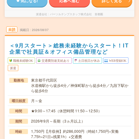
気になる!
応募へ進む
詳しく見る
派遣会社
パーソルテンプスタッフ株式会社 首都圏
未読
掲載日
2026/08/07
＜9月スタート＞総務未経験からスタート！IT
企業で社員証＆オフィス備品管理など
職種未経験OK
交通費別途支給あり
土日祝日が休み
WEB登録OK
派遣
東京都千代田区
勤務地
水道橋駅から徒歩4分／神保町駅から徒歩4分／九段下駅か
ら徒歩6分
月～金
曜日頻度
★9:00～17:45（休憩時間 11:50～12:50）
時間
2026年9月～長期（3ヵ月以上）
期間
1,750円【月収例】約286,000円（時給1,750円×実働
時給
7.75h×21日+残業1h）+交通費