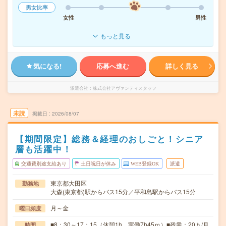
男女比率
女性
男性
もっと見る
気になる!
応募へ進む
詳しく見る
派遣会社
株式会社アヴァンティスタッフ
未読
掲載日
2026/08/07
【期間限定】総務＆経理のおしごと！シニア
層も活躍中！
交通費別途支給あり
土日祝日が休み
WEB登録OK
派遣
東京都大田区
勤務地
大森(東京都)駅からバス15分／平和島駅からバス15分
月～金
曜日頻度
■8：30～17：15（休憩1h、実働7h45ｍ）■残業：20ｈ/月
時間