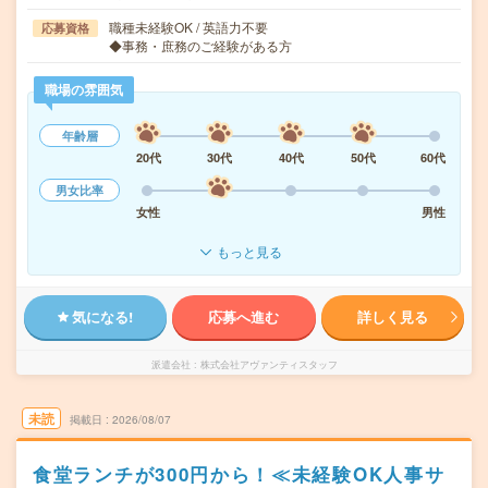
職種未経験OK / 英語力不要
応募資格
◆事務・庶務のご経験がある方
職場の雰囲気
年齢層
20代
30代
40代
50代
60代
男女比率
女性
男性
もっと見る
気になる!
応募へ進む
詳しく見る
派遣会社
株式会社アヴァンティスタッフ
未読
掲載日
2026/08/07
食堂ランチが300円から！≪未経験OK人事サ