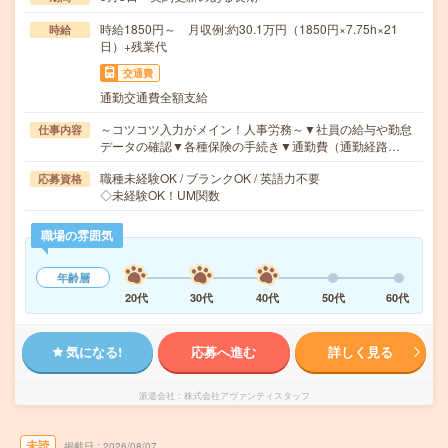
時給1850円～ 月収例:約30.1万円（1850円×7.75h×21
時給
日）+残業代
交通費
通勤交通費全額支給
～コツコツ入力がメイン！人事労務～▼社員の給与や勤怠
仕事内容
データの確認▼各種保険の手続き▼通勤費（通勤経路…
職種未経験OK / ブランクOK / 英語力不要
応募資格
◇未経験OK！UM関数
職場の雰囲気
年齢層
20代
30代
40代
50代
60代
気になる!
応募へ進む
詳しく見る
派遣会社
株式会社アヴァンティスタッフ
未読
掲載日
2026/08/07