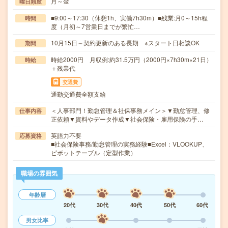
月～金
曜日頻度
■9:00～17:30（休憩1h、実働7h30m）■残業:月0～15h程
時間
度（月初～7営業日までが繁忙…
10月15日～契約更新のある長期 ※スタート日相談OK
期間
時給2000円 月収例:約31.5万円（2000円×7h30m×21日）
時給
＋残業代
交通費
通勤交通費全額支給
＜人事部門！勤怠管理＆社保事務メイン＞▼勤怠管理、修
仕事内容
正依頼▼資料やデータ作成▼社会保険・雇用保険の手…
英語力不要
応募資格
■社会保険事務/勤怠管理の実務経験■Excel：VLOOKUP、
ピボットテーブル（定型作業）
職場の雰囲気
年齢層
20代
30代
40代
50代
60代
男女比率