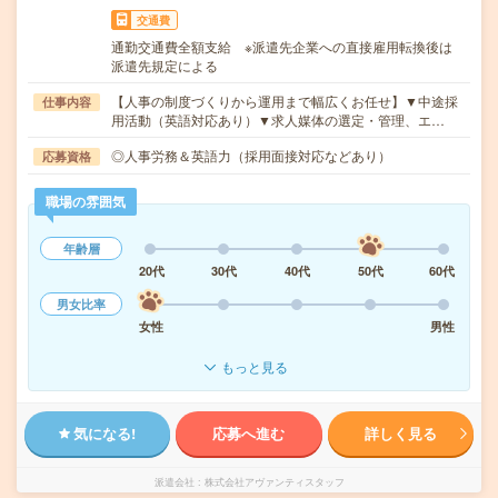
交通費
通勤交通費全額支給 ※派遣先企業への直接雇用転換後は
派遣先規定による
【人事の制度づくりから運用まで幅広くお任せ】▼中途採
仕事内容
用活動（英語対応あり）▼求人媒体の選定・管理、エ…
◎人事労務＆英語力（採用面接対応などあり）
応募資格
職場の雰囲気
年齢層
20代
30代
40代
50代
60代
男女比率
女性
男性
もっと見る
気になる!
応募へ進む
詳しく見る
派遣会社
株式会社アヴァンティスタッフ