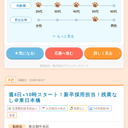
年齢層
20代
30代
40代
50代
60代
男女比率
女性
男性
もっと見る
気になる!
応募へ進む
詳しく見る
派遣会社
株式会社アヴァンティスタッフ
未読
掲載日
2026/08/07
週4日×10時スタート！新卒採用担当！残業な
し＠東日本橋
交通費別途支給あり
土日祝日が休み
残業なし
WEB登録OK
派遣
東京都中央区
勤務地