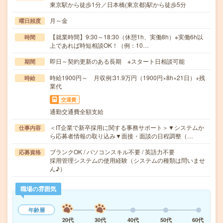
東京駅から徒歩1分／日本橋(東京都)駅から徒歩5分
月～金
曜日頻度
【就業時間】9:30～18:30（休憩1h、実働8h）※実働6h以
時間
上であれば時短相談OK！（例：10…
即日～契約更新のある長期 ※スタート日相談可能
期間
時給1900円～ 月収例:31.9万円（1900円×8h×21日）+残
時給
業代
交通費
通勤交通費全額支給
＜IT企業で新卒採用に関する事務サポート＞▼システムか
仕事内容
ら応募者情報の取り込み▼面接・面談の日程調整（…
ブランクOK / パソコンスキル不要 / 英語力不要
応募資格
採用管理システムの使用経験（システムの種類は問いませ
ん♪）
職場の雰囲気
年齢層
20代
30代
40代
50代
60代