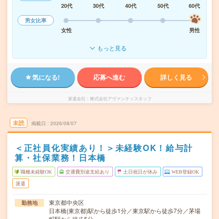
20代
30代
40代
50代
60代
男女比率
女性
男性
もっと見る
気になる!
応募へ進む
詳しく見る
派遣会社
株式会社アヴァンティスタッフ
未読
掲載日
2026/08/07
＜正社員化実績あり！＞未経験OK！給与計
算・社保業務！日本橋
職種未経験OK
交通費別途支給あり
土日祝日が休み
WEB登録OK
派遣
東京都中央区
勤務地
日本橋(東京都)駅から徒歩1分／東京駅から徒歩7分／茅場
町駅から徒歩5分