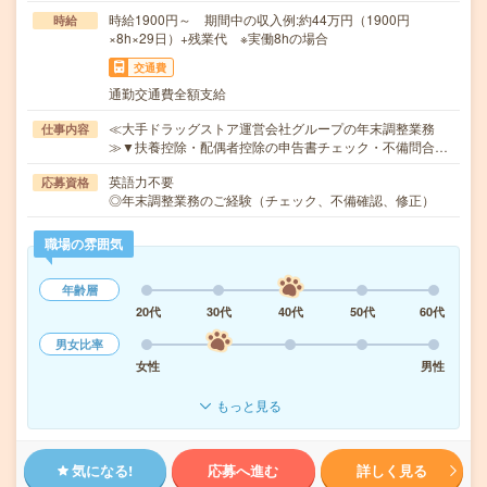
時給1900円～ 期間中の収入例:約44万円（1900円
時給
×8h×29日）+残業代 ※実働8hの場合
交通費
通勤交通費全額支給
≪大手ドラッグストア運営会社グループの年末調整業務
仕事内容
≫▼扶養控除・配偶者控除の申告書チェック・不備問合…
英語力不要
応募資格
◎年末調整業務のご経験（チェック、不備確認、修正）
職場の雰囲気
年齢層
20代
30代
40代
50代
60代
男女比率
女性
男性
もっと見る
気になる!
応募へ進む
詳しく見る