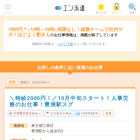
メニュー
気になる!
ログイン
検索
1900円＊<10時～16時>残業なし！総務チームで社内サ
ポ！ほどよく動きも
のお仕事情報は、掲載が終了しています
掲載時の情報は、
ページ下部
からご覧いただけます。
お探しの条件に近い派遣のお仕事
未読
掲載日
2026/08/07
＼時給2000円！／10月中旬スタート！人事労
務のお仕事！豊洲駅スグ
交通費別途支給あり
土日祝日が休み
WEB登録OK
派遣
東京都江東区
勤務地
豊洲駅から徒歩3分