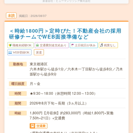
派遣会社
ヒューマンリソシア株式会社
未読
掲載日
2026/08/07
＜時給1800円＞定時ぴた！不動産会社の採用
研修チームでWEB面接準備など
職種未経験OK
交通費別途支給あり
土日祝日が休み
残業なし
WEB登録OK
派遣
東京都港区
勤務地
六本木駅から徒歩1分／六本木一丁目駅から徒歩8分／乃木
坂駅から徒歩9分
月～金
曜日頻度
★9:30～18:00（休憩時間 12:00～13:00）
時間
2026年8月下旬～長期（3ヵ月以上）
期間
1,800円【月収例】約283,000円（時給1,800円×実働
時給
7.50h×21日）+交通費
交通費
○通勤交通費の支給あり（当社規定による）