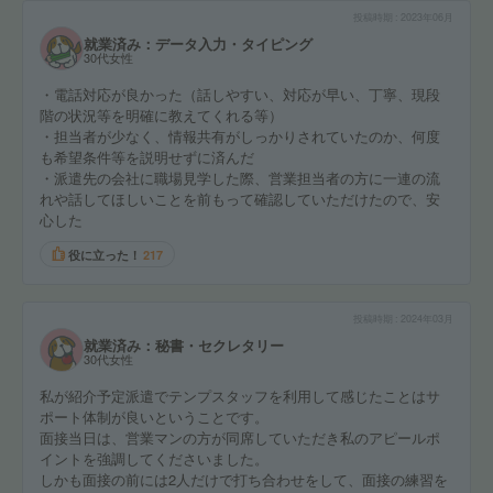
投稿時期
2023年06月
就業済み：データ入力・タイピング
30代女性
・電話対応が良かった（話しやすい、対応が早い、丁寧、現段
階の状況等を明確に教えてくれる等）
・担当者が少なく、情報共有がしっかりされていたのか、何度
も希望条件等を説明せずに済んだ
・派遣先の会社に職場見学した際、営業担当者の方に一連の流
れや話してほしいことを前もって確認していただけたので、安
心した
役に立った！
217
投稿時期
2024年03月
就業済み：秘書・セクレタリー
30代女性
私が紹介予定派遣でテンプスタッフを利用して感じたことはサ
ポート体制が良いということです。
面接当日は、営業マンの方が同席していただき私のアピールポ
イントを強調してくださいました。
しかも面接の前には2人だけで打ち合わせをして、面接の練習を