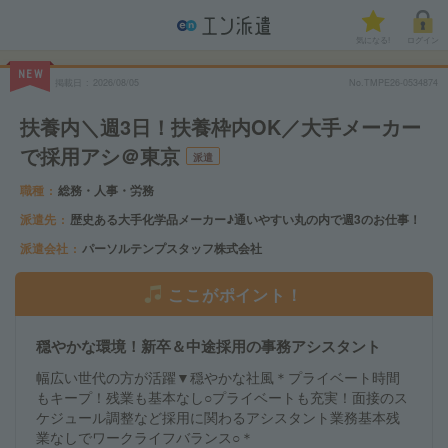
気になる!
ログイン
NEW
掲載日
2026/08/05
No.TMPE26-0534874
扶養内＼週3日！扶養枠内OK／大手メーカー
で採用アシ＠東京
派遣
職種
総務・人事・労務
派遣先
歴史ある大手化学品メーカー♪通いやすい丸の内で週3のお仕事！
派遣会社
パーソルテンプスタッフ株式会社
ここがポイント！
穏やかな環境！新卒＆中途採用の事務アシスタント
幅広い世代の方が活躍▼穏やかな社風＊プライベート時間
もキープ！残業も基本なし○プライベートも充実！面接のス
ケジュール調整など採用に関わるアシスタント業務基本残
業なしでワークライフバランス○＊