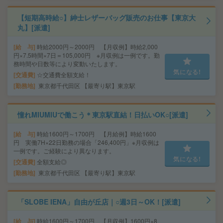
【短期高時給○】紳士レザーバッグ販売のお仕事【東京大
丸】[派遣]
給 与
時給2000円～2000円 【月収例】時給2,000
円×7.5時間×7日＝105,000円 ※月収例は一例です。勤
務時間や日数等により変動いたします。
気になる!
交通費
☆交通費全額支給！
勤務地
東京都千代田区 【最寄り駅】東京駅
憧れMIUMIUで働こう＊東京駅直結！日払いOK○[派遣]
給 与
時給1600円～1700円 【月給例】時給1600
円 実働7H×22日勤務の場合「246,400円」※月収例は
一例です。ご経験により異なります。
気になる!
交通費
全額支給◎
勤務地
東京都千代田区 【最寄り駅】東京駅
「SLOBE IENA」自由が丘店｜○週3日～OK！[派遣]
給 与
時給1600円～1700円 【月収例】1600円×8