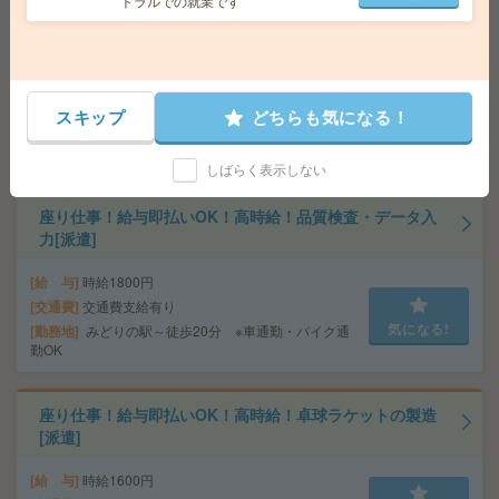
トラルでの就業です
〈人気の学校事務〉10-16時勤務＊駅近で通勤便利！在庫
管理など事務[派遣]
給 与
時給1600円～1690円＋交 【月収例】160,0
00円～ ■給与の前払いが可能な速払いサービスあり
スキップ
どちらも気になる！
交通費
交通費支給あり
気になる!
勤務地
東京都足立区 常磐線 北千住駅徒歩2分
しばらく表示しない
座り仕事！給与即払いOK！高時給！品質検査・データ入
力[派遣]
給 与
時給1800円
交通費
交通費支給有り
気になる!
勤務地
みどりの駅～徒歩20分 ※車通勤・バイク通
勤OK
座り仕事！給与即払いOK！高時給！卓球ラケットの製造
[派遣]
給 与
時給1600円