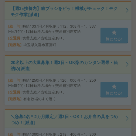
【週3×扶養内】歯ブラシをピッ！機械がチェック！モク
モク作業[派遣]
給 与
時給1337円／月収例：112、308円＝1、337
円×7時間×12日勤務の場合＋交通費別途支給
交通費
実費支給／当社規定あり。
気になる!
勤務地
埼玉県久喜市菖蒲町
20名以上の大量募集！週3日～OK梨のカンタン選果・箱
詰め[派遣]
給 与
時給1250円／月収例：120、000円＝1、250
円×8時間×12日勤務の場合＋交通費別途支給
交通費
実費支給／当社規定あり。
気になる!
勤務地
有名牧場のすぐ近く
＼急募4名＊2カ月限定／週3日～OK！お弁当の具をつめ
つめ！[派遣]
給 与
時給1300円／月収例：218、400円＝1、300