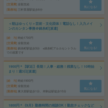
交通費
全額支給
気になる!
勤務地
三軒茶屋駅徒歩6分
＜朝はゆっくり＞芸術・文化団体！電話なし！入力メイ
ンのカンタン事務＠錦糸町[派遣]
給 与
時給1700円
交通費
全額支給
気になる!
勤務地
錦糸町駅徒歩3分 ※錦糸町アルカセントラル
での就業です
1900円＊【駅近】長期！人事・総務！残業なし！10時始
まり！週3日[派遣]
給 与
時給1900円
交通費
全額支給
気になる!
勤務地
東大前駅徒歩1分、本駒込駅徒歩10分
1800円＊《9月》勤務時間の相談OK！勤怠チェックなど