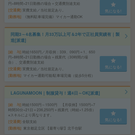
円×8時間×21日勤務の場合＋交通費別途支給
交通費
実費支給／当社規定あり。
気になる!
勤務地
《無料駐車場完備》マイカー通勤OK
同期3～4名募集！月33万以上可＆2年で正社員実績有｜製
造[派遣]
給 与
時給1650円／月収例：339、090円＝1、650
円×8時間×21日勤務の場合＋残業代（30時間の場
合）、交通費別途支給
気になる!
交通費
実費支給／当社規定あり。
勤務地
マイカー通勤可能/駐車場完備（徒歩5分程）
LAGUNAMOON｜制服貸与！週4日～OK[派遣]
給 与
時給1500円～1500円 【月収例】1500円×7
時間30分×21日＝236,250円＋残業代（時給×1.25倍）
※スキルにより異なります。
気になる!
交通費
全額支給
勤務地
東京都足立区 【最寄り駅】北千住駅