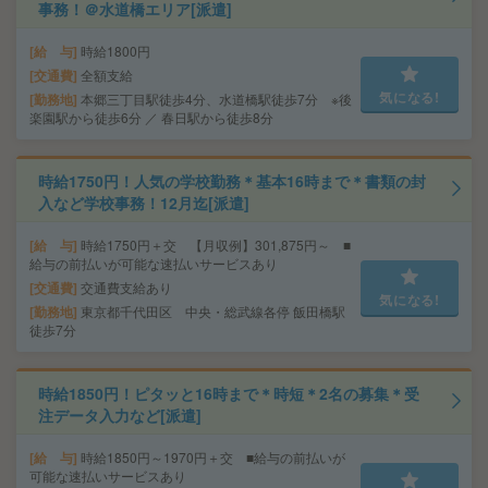
事務！＠水道橋エリア[派遣]
給 与
時給1800円
交通費
全額支給
気になる!
勤務地
本郷三丁目駅徒歩4分、水道橋駅徒歩7分 ※後
楽園駅から徒歩6分 ／ 春日駅から徒歩8分
時給1750円！人気の学校勤務＊基本16時まで＊書類の封
入など学校事務！12月迄[派遣]
給 与
時給1750円＋交 【月収例】301,875円～ ■
給与の前払いが可能な速払いサービスあり
交通費
交通費支給あり
気になる!
勤務地
東京都千代田区 中央・総武線各停 飯田橋駅
徒歩7分
時給1850円！ピタッと16時まで＊時短＊2名の募集＊受
注データ入力など[派遣]
給 与
時給1850円～1970円＋交 ■給与の前払いが
可能な速払いサービスあり