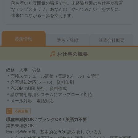
落ち着いた雰囲気の職場です。未経験歓迎のお仕事が豊富
なテンプスタッフ。あなたの「やってみたい」を大切に、
未来につながる一歩を支えます。
募集情報
選考・登録
派遣会社概要
お仕事の概要
総務・人事・労務
＊面接スケジュール調整（電話&メール）＆管理
＊合否通知対応(メール)、資料印刷
＊ZOOMのURL発行、資料作成
＊請求書を専用システムにアップロード対応
＊メール対応、電話対応
応募資格
職種未経験OK / ブランクOK / 英語力不要
業界未経験OK！
ExcelやWord等、基本的なPC知識を要している方
こちらのお仕事は下記のいずれかに該当する方のみ、応募が可能