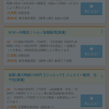
時間×22日＝243,200＋残業代（時給×1.25倍）※スキル
により異なります。
気になる!
交通費
全額支給
勤務地
東京都目黒区 【最寄り駅】自由が丘駅
9/16～29限定｜ヘルノ短期販売[派遣]
給 与
時給1500円～1540円 【月収例】1540円×8
時間×10日＝128,000円（期間中10日想定）＋残業代
（１分単位）※時給設定は経験により異なります。
気になる!
交通費
全額支給
勤務地
東京都新宿区 【最寄り駅】新宿三丁目駅
短期×最大時給1700円【ジュエッテ】ジュエリー販売 北
千住[派遣]
給 与
時給1600円～1700円 ※未経験者・学生：16
00円～1650円 ファッション系の販売経験者(半年以
上)：1650円～1700円 スマホで簡単！給料前払いサー
ビスあり
気になる!
交通費
交通費全額支給（規定あり）