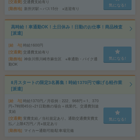
交通費
交通費支給有り
気になる!
勤務地
新所沢駅～バス15分 ※送迎有り
高時給！車通勤OK！土日休み！日勤のお仕事！商品検査
[派遣]
給 与
時給1600円
交通費
交通費支給有り
気になる!
勤務地
神奈川県川崎市麻生区 ※車通勤・バイク通
勤OK
8月スタートの限定3名募集！時給1370円で稼げる軽作業
[派遣]
給 与
時給1370円／月収例：222、968円＝1、370
円×7時間45分×21日勤務の場合＋残業代、交通費別途
支給
交通費
実費支給／当社規定あり。通勤交通費実費支
気になる!
払／上限4万円／月※規定あり
勤務地
マイカー通勤可能/駐車場完備