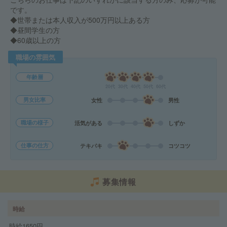
です。
◆世帯または本人収入が500万円以上ある方
◆昼間学生の方
◆60歳以上の方
職場の雰囲気
年齢層
20代
30代
40代
50代
60代
男女比率
女性
男性
職場の様子
活気がある
しずか
仕事の仕方
テキパキ
コツコツ
募集情報
時給
時給1650円