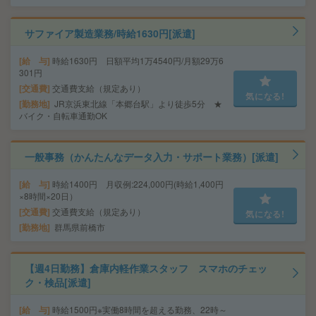
サファイア製造業務/時給1630円[派遣]
給 与
時給1630円 日額平均1万4540円/月額29万6
301円
交通費
交通費支給（規定あり）
気になる!
勤務地
JR京浜東北線「本郷台駅」より徒歩5分 ★
バイク・自転車通勤OK
一般事務（かんたんなデータ入力・サポート業務）[派遣]
給 与
時給1400円 月収例:224,000円(時給1,400円
×8時間×20日）
交通費
交通費支給（規定あり）
気になる!
勤務地
群馬県前橋市
【週4日勤務】倉庫内軽作業スタッフ スマホのチェッ
ク・検品[派遣]
給 与
時給1500円※実働8時間を超える勤務、22時～