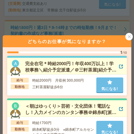
交通費
交通費支給あり
気になる!
勤務地
東京都足立区 常磐線 北千住駅徒歩5分
時給1800円！週3日＊9-14時までの時短勤務！9月まで！
契約書の作成など事務[派遣]
どちらのお仕事が気になりますか？
給 与
時給1800円＋交 ■給与の前払いが可能な速
払いサービスあり
1
/10
交通費
交通費支給あり
気になる!
完全在宅＊時給2000円！年収400万以上！学
勤務地
東京都世田谷区 東急世田谷線 世田谷駅徒歩
4分
校事務＼紹介予定派遣／＠三軒茶屋[紹介予定
派遣]
時給2000円 月収例 300,000円
給与
週3日＆10-16時の時短勤務！時給2000円！宿泊施設運営
三軒茶屋駅徒歩6分
勤務地
気になる!
企業で問い合わせ対応[派遣]
給 与
時給2000円＋交 ■給与の前払いが可能な速
＜朝はゆっくり＞芸術・文化団体！電話な
払いサービスあり
し！入力メインのカンタン事務＠錦糸町[派
交通費
交通費支給あり
気になる!
遣]
勤務地
東京都港区 山手線 品川駅徒歩5分
時給1700円
給与
錦糸町駅徒歩3分 ※錦糸町アルカセン
勤務地
気になる!