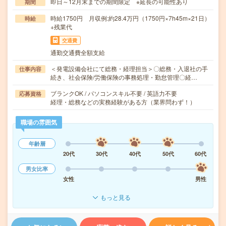
即日～12月末までの期間限定 ※延長の可能性あり
期間
時給1750円 月収例:約28.4万円（1750円×7h45m×21日）
時給
+残業代
交通費
通勤交通費全額支給
＜発電設備会社にて総務・経理担当＞〇総務・入退社の手
仕事内容
続き、社会保険/労働保険の事務処理・勤怠管理〇経…
ブランクOK / パソコンスキル不要 / 英語力不要
応募資格
経理・総務などの実務経験がある方（業界問わず！）
職場の雰囲気
年齢層
20代
30代
40代
50代
60代
男女比率
女性
男性
もっと見る