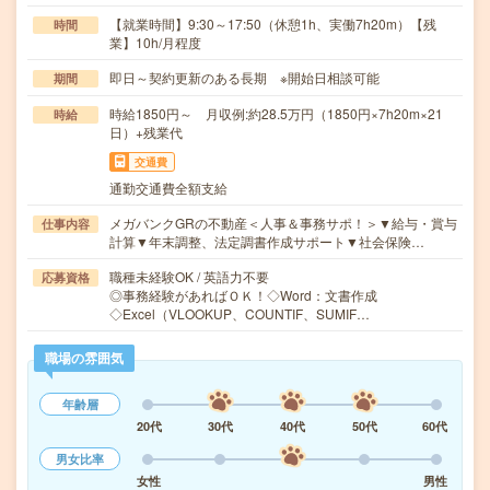
【就業時間】9:30～17:50（休憩1h、実働7h20m）【残
時間
業】10h/月程度
即日～契約更新のある長期 ※開始日相談可能
期間
時給1850円～ 月収例:約28.5万円（1850円×7h20m×21
時給
日）+残業代
交通費
通勤交通費全額支給
メガバンクGRの不動産＜人事＆事務サポ！＞▼給与・賞与
仕事内容
計算▼年末調整、法定調書作成サポート▼社会保険…
職種未経験OK / 英語力不要
応募資格
◎事務経験があればＯＫ！◇Word：文書作成
◇Excel（VLOOKUP、COUNTIF、SUMIF…
職場の雰囲気
年齢層
20代
30代
40代
50代
60代
男女比率
女性
男性