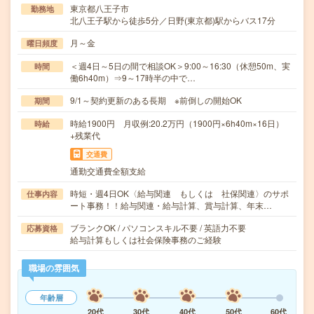
東京都八王子市
勤務地
北八王子駅から徒歩5分／日野(東京都)駅からバス17分
月～金
曜日頻度
＜週4日～5日の間で相談OK＞9:00～16:30（休憩50m、実
時間
働6h40m）⇒9～17時半の中で…
9/1～契約更新のある長期 ※前倒しの開始OK
期間
時給1900円 月収例:20.2万円（1900円×6h40m×16日）
時給
+残業代
交通費
通勤交通費全額支給
時短・週4日OK〈給与関連 もしくは 社保関連〉のサポ
仕事内容
ート事務！！給与関連・給与計算、賞与計算、年末…
ブランクOK / パソコンスキル不要 / 英語力不要
応募資格
給与計算もしくは社会保険事務のご経験
職場の雰囲気
年齢層
20代
30代
40代
50代
60代