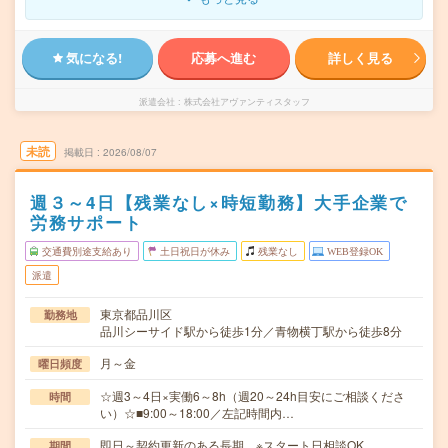
気になる!
応募へ進む
詳しく見る
派遣会社
株式会社アヴァンティスタッフ
未読
掲載日
2026/08/07
週３～4日【残業なし×時短勤務】大手企業で
労務サポート
交通費別途支給あり
土日祝日が休み
残業なし
WEB登録OK
派遣
東京都品川区
勤務地
品川シーサイド駅から徒歩1分／青物横丁駅から徒歩8分
月～金
曜日頻度
☆週3～4日×実働6～8h（週20～24h目安にご相談くださ
時間
い）☆■9:00～18:00／左記時間内…
即日～契約更新のある長期 ※スタート日相談OK
期間