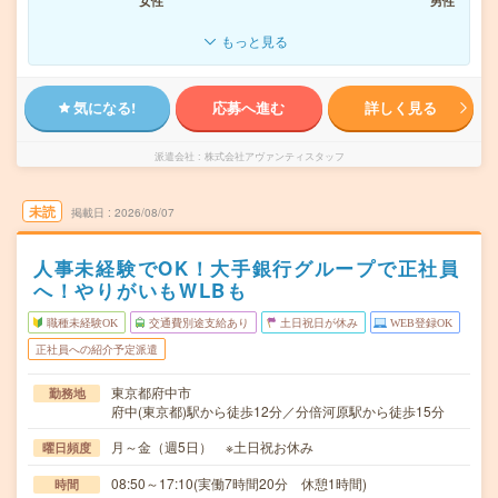
女性
男性
もっと見る
気になる!
応募へ進む
詳しく見る
派遣会社
株式会社アヴァンティスタッフ
未読
掲載日
2026/08/07
人事未経験でOK！大手銀行グループで正社員
へ！やりがいもWLBも
職種未経験OK
交通費別途支給あり
土日祝日が休み
WEB登録OK
正社員への紹介予定派遣
東京都府中市
勤務地
府中(東京都)駅から徒歩12分／分倍河原駅から徒歩15分
月～金（週5日） ※土日祝お休み
曜日頻度
08:50～17:10(実働7時間20分 休憩1時間)
時間