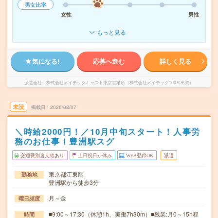
男女比率
女性
男性
もっと見る
気になる!
応募へ進む
詳しく見る
派遣会社
株式会社メイテックキャスト東京営業所（株式会社メイテック100％出資）
未読
掲載日
2026/08/07
＼時給2000円！／10月中旬スタート！人事労
務のお仕事！豊洲駅スグ
交通費別途支給あり
土日祝日が休み
WEB登録OK
派遣
東京都江東区
勤務地
豊洲駅から徒歩3分
月～金
曜日頻度
■9:00～17:30（休憩1h、実働7h30m）■残業:月0～15h程
時間