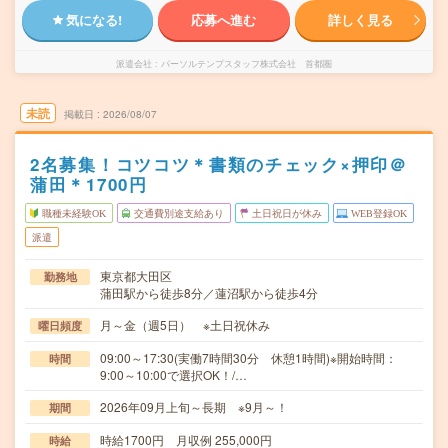
気になる!
応募へ進む
詳しく見る
派遣会社
パーソルテンプスタッフ株式会社 首都圏
未読
掲載日
2026/08/07
2名募集！コツコツ＊書類のチェック×押印＠
蒲田＊1700円
職種未経験OK
交通費別途支給あり
土日祝日が休み
WEB登録OK
派遣
東京都大田区
勤務地
蒲田駅から徒歩8分／蓮沼駅から徒歩4分
月～金（週5日） ※土日祝休み
曜日頻度
09:00～17:30(実働7時間30分 休憩1時間)※開始時間：
時間
9:00～10:00で選択OK！/…
2026年09月上旬～長期 ※9月～！
期間
時給1700円 月収例 255,000円
時給