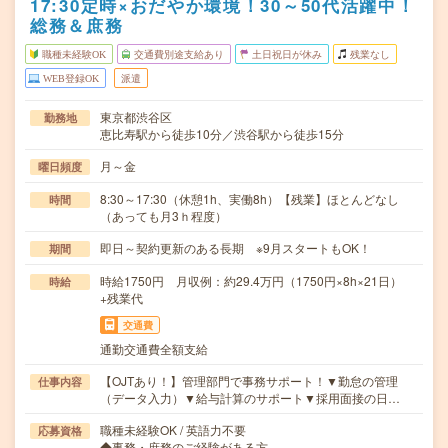
17:30定時×おだやか環境！30～50代活躍中！
総務＆庶務
職種未経験OK
交通費別途支給あり
土日祝日が休み
残業なし
WEB登録OK
派遣
東京都渋谷区
勤務地
恵比寿駅から徒歩10分／渋谷駅から徒歩15分
月～金
曜日頻度
8:30～17:30（休憩1h、実働8h）【残業】ほとんどなし
時間
（あっても月3ｈ程度）
即日～契約更新のある長期 ※9月スタートもOK！
期間
時給1750円 月収例：約29.4万円（1750円×8h×21日）
時給
+残業代
交通費
通勤交通費全額支給
【OJTあり！】管理部門で事務サポート！▼勤怠の管理
仕事内容
（データ入力）▼給与計算のサポート▼採用面接の日…
職種未経験OK / 英語力不要
応募資格
◆事務・庶務のご経験がある方