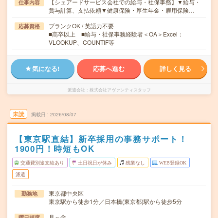
【シェアードサービス会社での給与・社保事務】▼給与・
仕事内容
賞与計算、支払依頼▼健康保険・厚生年金・雇用保険…
ブランクOK / 英語力不要
応募資格
■高卒以上 ■給与・社保事務経験者＜OA＞Excel：
VLOOKUP、COUNTIF等
気になる!
応募へ進む
詳しく見る
派遣会社
株式会社アヴァンティスタッフ
未読
掲載日
2026/08/07
【東京駅直結】新卒採用の事務サポート！
1900円！時短もOK
交通費別途支給あり
土日祝日が休み
残業なし
WEB登録OK
派遣
東京都中央区
勤務地
東京駅から徒歩1分／日本橋(東京都)駅から徒歩5分
月～金
曜日頻度