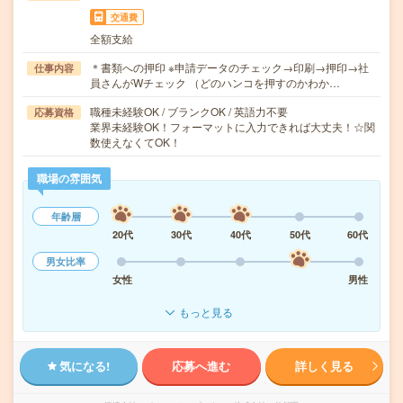
交通費
全額支給
＊書類への押印 ※申請データのチェック→印刷→押印→社
仕事内容
員さんがWチェック （どのハンコを押すのかわか…
職種未経験OK / ブランクOK / 英語力不要
応募資格
業界未経験OK！フォーマットに入力できれば大丈夫！☆関
数使えなくてOK！
職場の雰囲気
年齢層
20代
30代
40代
50代
60代
男女比率
女性
男性
もっと見る
気になる!
応募へ進む
詳しく見る