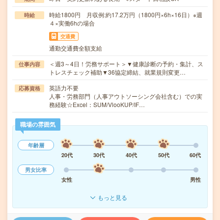
時給1800円 月収例:約17.2万円（1800円×6h×16日）※週
時給
４×実働6hの場合
交通費
通勤交通費全額支給
＜週3～4日！労務サポート＞▼健康診断の予約・集計、ス
仕事内容
トレスチェック補助▼36協定締結、就業規則変更…
英語力不要
応募資格
人事・労務部門（人事アウトソーシング会社含む）での実
務経験☆Excel：SUM/VlooKUP/IF…
職場の雰囲気
年齢層
20代
30代
40代
50代
60代
男女比率
女性
男性
もっと見る