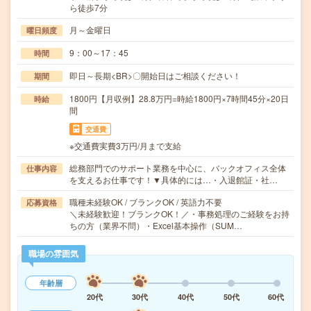
ら徒歩7分
月～金曜日
曜日頻度
9：00～17：45
時間
即日～長期<BR>〇開始日はご相談ください！
期間
1800円【月収例】28.8万円=時給1800円×7時間45分×20日
時給
間
交通費
※交通費実費3万円/月まで支給
総務部門でのサポート業務を中心に、バックオフィス全体
仕事内容
を支えるお仕事です！▼具体的には…・入退館証・社…
職種未経験OK / ブランクOK / 英語力不要
応募資格
＼未経験歓迎！ブランクOK！／・事務処理のご経験をお持
ちの方（業界不問）・Excel基本操作（SUM…
職場の雰囲気
年齢層
20代
30代
40代
50代
60代