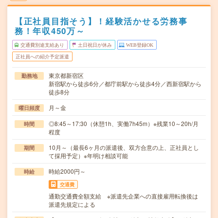
【正社員目指そう】！経験活かせる労務事
務！年収450万～
交通費別途支給あり
土日祝日が休み
WEB登録OK
正社員への紹介予定派遣
東京都新宿区
勤務地
新宿駅から徒歩6分／都庁前駅から徒歩4分／西新宿駅から
徒歩8分
月～金
曜日頻度
◎8:45～17:30（休憩1h、実働7h45m）※残業10～20h/月
時間
程度
10月～（最長6ヶ月の派遣後、双方合意の上、正社員とし
期間
て採用予定）※年明け相談可能
時給2000円～
時給
交通費
通勤交通費全額支給 ※派遣先企業への直接雇用転換後は
派遣先規定による