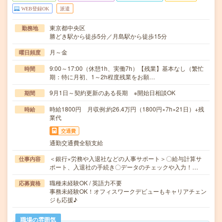
WEB登録OK
派遣
東京都中央区
勤務地
勝どき駅から徒歩5分／月島駅から徒歩15分
月～金
曜日頻度
9:00～17:00（休憩1h、実働7h）【残業】基本なし（繁忙
時間
期：特に月初、1～2h程度残業をお願…
9月1日～契約更新のある長期 ※開始日相談OK
期間
時給1800円 月収例:約26.4万円（1800円×7h×21日）+残
時給
業代
交通費
通勤交通費全額支給
＜銀行×労務や入退社などの人事サポート＞〇給与計算サ
仕事内容
ポート、入退社の手続き〇データのチェックや入力！…
職種未経験OK / 英語力不要
応募資格
事務未経験OK！オフィスワークデビューもキャリアチェン
ジも応援♪
職場の雰囲気