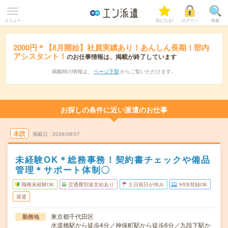
メニュー
気になる!
ログイン
検索
2000円＊【8月開始】社員実績あり！あんしん長期！部内
アシスタント！
のお仕事情報は、掲載が終了しています
掲載時の情報は、
ページ下部
からご覧いただけます。
お探しの条件に近い派遣のお仕事
未読
掲載日
2026/08/07
未経験OK＊総務事務！契約書チェックや備品
管理＊サポート体制〇
職種未経験OK
交通費別途支給あり
土日祝日が休み
WEB登録OK
派遣
東京都千代田区
勤務地
水道橋駅から徒歩4分／神保町駅から徒歩6分／九段下駅か