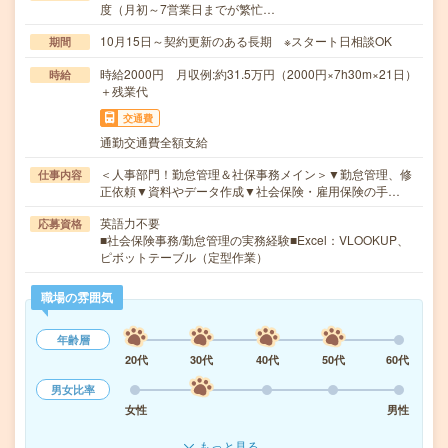
度（月初～7営業日までが繁忙…
10月15日～契約更新のある長期 ※スタート日相談OK
期間
時給2000円 月収例:約31.5万円（2000円×7h30m×21日）
時給
＋残業代
交通費
通勤交通費全額支給
＜人事部門！勤怠管理＆社保事務メイン＞▼勤怠管理、修
仕事内容
正依頼▼資料やデータ作成▼社会保険・雇用保険の手…
英語力不要
応募資格
■社会保険事務/勤怠管理の実務経験■Excel：VLOOKUP、
ピボットテーブル（定型作業）
職場の雰囲気
年齢層
20代
30代
40代
50代
60代
男女比率
女性
男性
もっと見る