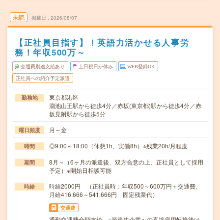
未読
掲載日
2026/08/07
【正社員目指す】！英語力活かせる人事労
務！年収500万～
交通費別途支給あり
土日祝日が休み
WEB登録OK
正社員への紹介予定派遣
東京都港区
勤務地
溜池山王駅から徒歩4分／赤坂(東京都)駅から徒歩4分／赤
坂見附駅から徒歩5分
月～金
曜日頻度
◎9:00～18:00（休憩1h、実働8h）※残業20h/月程度
時間
8月～（6ヶ月の派遣後、双方合意の上、正社員として採用
期間
予定）※開始日相談可能
時給2000円 （正社員時：年収500～600万円＋交通費、
時給
月給416.666～541.666円 固定残業代）
交通費
通勤交通費全額支給 ※派遣先企業への直接雇用転換後は