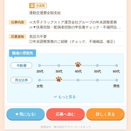
交通費
通勤交通費全額支給
≪大手ドラッグストア運営会社グループの年末調整業務
仕事内容
≫▼扶養控除・配偶者控除の申告書チェック・不備問合…
英語力不要
応募資格
◎年末調整業務のご経験（チェック、不備確認、修正）
職場の雰囲気
年齢層
20代
30代
40代
50代
60代
男女比率
女性
男性
もっと見る
気になる!
応募へ進む
詳しく見る
派遣会社
株式会社アヴァンティスタッフ