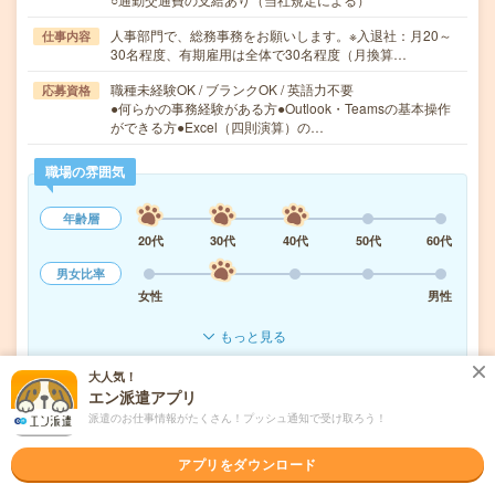
人事部門で、総務事務をお願いします。※入退社：月20～
仕事内容
30名程度、有期雇用は全体で30名程度（月換算…
職種未経験OK / ブランクOK / 英語力不要
応募資格
●何らかの事務経験がある方●Outlook・Teamsの基本操作
ができる方●Excel（四則演算）の…
職場の雰囲気
年齢層
20代
30代
40代
50代
60代
男女比率
女性
男性
もっと見る
大人気！
エン派遣アプリ
気になる!
応募へ進む
詳しく見る
派遣のお仕事情報がたくさん！プッシュ通知で受け取ろう！
派遣会社
ヒューマンリソシア株式会社
アプリをダウンロード