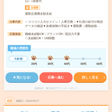
日）+残業代
交通費
通勤交通費全額支給
～コツコツ入力がメイン！人事労務～▼社員の給与や勤怠
仕事内容
データの確認▼各種保険の手続き▼通勤費（通勤経路…
職種未経験OK / ブランクOK / 英語力不要
応募資格
◇未経験OK！UM関数
職場の雰囲気
年齢層
20代
30代
40代
50代
60代
気になる!
応募へ進む
詳しく見る
派遣会社
株式会社アヴァンティスタッフ
未読
掲載日
2026/08/07