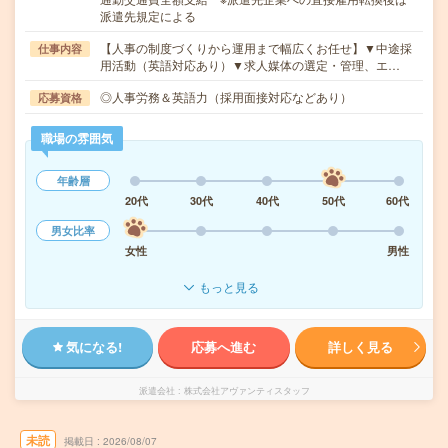
派遣先規定による
【人事の制度づくりから運用まで幅広くお任せ】▼中途採
仕事内容
用活動（英語対応あり）▼求人媒体の選定・管理、エ…
◎人事労務＆英語力（採用面接対応などあり）
応募資格
職場の雰囲気
年齢層
20代
30代
40代
50代
60代
男女比率
女性
男性
もっと見る
気になる!
応募へ進む
詳しく見る
派遣会社
株式会社アヴァンティスタッフ
未読
掲載日
2026/08/07