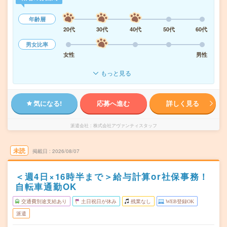
年齢層
20代
30代
40代
50代
60代
男女比率
女性
男性
もっと見る
気になる!
応募へ進む
詳しく見る
派遣会社
株式会社アヴァンティスタッフ
未読
掲載日
2026/08/07
＜週4日×16時半まで＞給与計算or社保事務！
自転車通勤OK
交通費別途支給あり
土日祝日が休み
残業なし
WEB登録OK
派遣