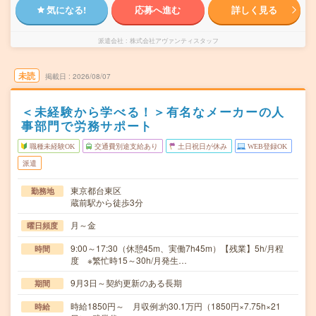
気になる!
応募へ進む
詳しく見る
派遣会社
株式会社アヴァンティスタッフ
未読
掲載日
2026/08/07
＜未経験から学べる！＞有名なメーカーの人
事部門で労務サポート
職種未経験OK
交通費別途支給あり
土日祝日が休み
WEB登録OK
派遣
東京都台東区
勤務地
蔵前駅から徒歩3分
月～金
曜日頻度
9:00～17:30（休憩45m、実働7h45m）【残業】5h/月程
時間
度 ※繁忙時15～30h/月発生…
9月3日～契約更新のある長期
期間
時給1850円～ 月収例:約30.1万円（1850円×7.75h×21
時給