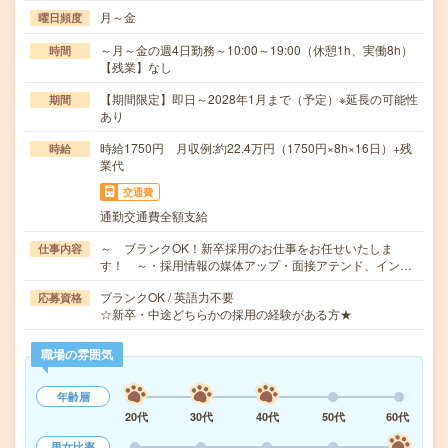
月～金
曜日頻度
～月～金の週4日勤務～10:00～19:00（休憩1h、実働8h）
時間
【残業】なし
【期間限定】即日～2028年1月まで（予定）※延長の可能性
期間
あり
時給1750円 月収例:約22.4万円（1750円×8h×16日）+残
時給
業代
交通費
通勤交通費全額支給
～ ブランクOK！新卒採用のお仕事をお任せいたしま
仕事内容
す！ ～・採用情報の媒体アップ・面接アテンド、イン…
ブランクOK / 英語力不要
応募資格
☆新卒・中途どちらかの採用の経験がある方★
職場の雰囲気
年齢層
20代
30代
40代
50代
60代
男女比率