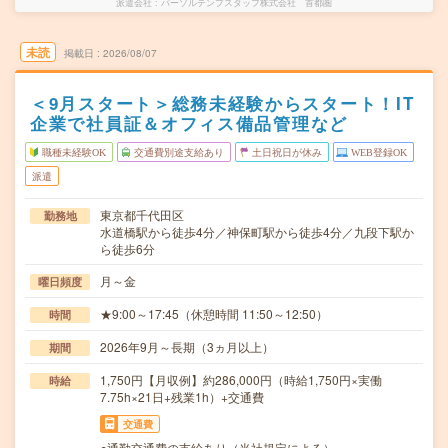
派遣会社
パーソルテンプスタッフ株式会社 首都圏
未読
掲載日
2026/08/07
＜9月スタート＞総務未経験からスタート！IT
企業で社員証＆オフィス備品管理など
職種未経験OK
交通費別途支給あり
土日祝日が休み
WEB登録OK
派遣
東京都千代田区
勤務地
水道橋駅から徒歩4分／神保町駅から徒歩4分／九段下駅か
ら徒歩6分
月～金
曜日頻度
★9:00～17:45（休憩時間 11:50～12:50）
時間
2026年9月～長期（3ヵ月以上）
期間
1,750円【月収例】約286,000円（時給1,750円×実働
時給
7.75h×21日+残業1h）+交通費
交通費
○通勤交通費の支給あり（当社規定による）