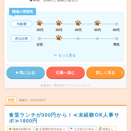
職場の雰囲気
年齢層
20代
30代
40代
50代
60代
男女比率
女性
男性
もっと見る
気になる!
応募へ進む
詳しく見る
派遣会社
株式会社アヴァンティスタッフ
未読
掲載日
2026/08/07
食堂ランチが300円から！≪未経験OK人事サ
ポ≫1800円
職種未経験OK
交通費別途支給あり
土日祝日が休み
残業なし