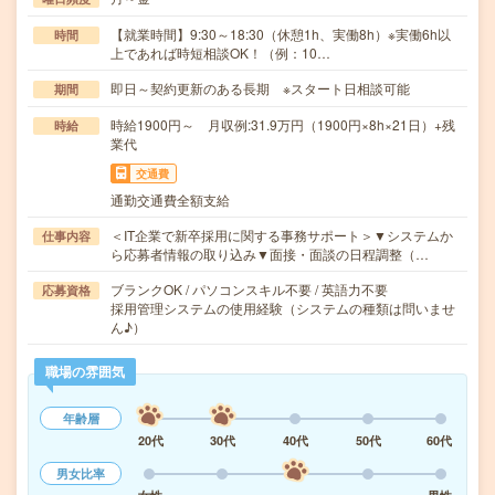
【就業時間】9:30～18:30（休憩1h、実働8h）※実働6h以
時間
上であれば時短相談OK！（例：10…
即日～契約更新のある長期 ※スタート日相談可能
期間
時給1900円～ 月収例:31.9万円（1900円×8h×21日）+残
時給
業代
交通費
通勤交通費全額支給
＜IT企業で新卒採用に関する事務サポート＞▼システムか
仕事内容
ら応募者情報の取り込み▼面接・面談の日程調整（…
ブランクOK / パソコンスキル不要 / 英語力不要
応募資格
採用管理システムの使用経験（システムの種類は問いませ
ん♪）
職場の雰囲気
年齢層
20代
30代
40代
50代
60代
男女比率