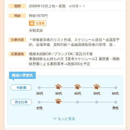
2026年10月上旬～長期 ※10月～！
期間
時給1670円
時給
交通費
全額支給
＊研修参加者のリスト作成、スケジュール送信＊会議室予
仕事内容
約、会場準備、資料印刷＊金融資格取得者の管理、資…
職種未経験OK / ブランクOK / 英語力不要
応募資格
事務経験をお持ちの方【選考スケジュール】履歴書・職務
経歴書による書類選考→面接2回を予定
職場の雰囲気
年齢層
20代
30代
40代
50代
60代
男女比率
女性
男性
もっと見る