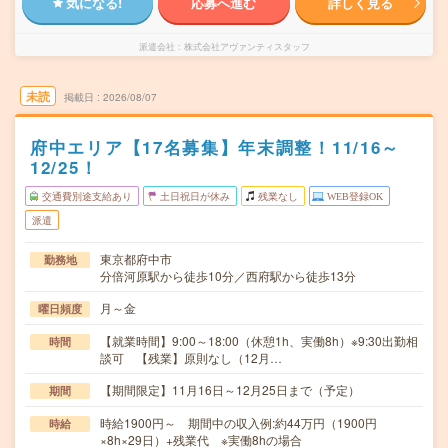
気になる!
応募へ進む
詳しく見る
派遣会社
株式会社アヴァンティスタッフ
未読
掲載日
2026/08/07
府中エリア【17名募集】年末調整！11/16～
12/25！
交通費別途支給あり
土日祝日が休み
残業なし
WEB登録OK
派遣
東京都府中市
勤務地
分倍河原駅から徒歩10分／西府駅から徒歩13分
月～金
曜日頻度
【就業時間】9:00～18:00（休憩1h、実働8h）※9:30出勤相
時間
談可 【残業】原則なし（12月…
【期間限定】11月16日～12月25日まで（予定）
期間
時給1900円～ 期間中の収入例:約44万円（1900円
時給
×8h×29日）+残業代 ※実働8hの場合