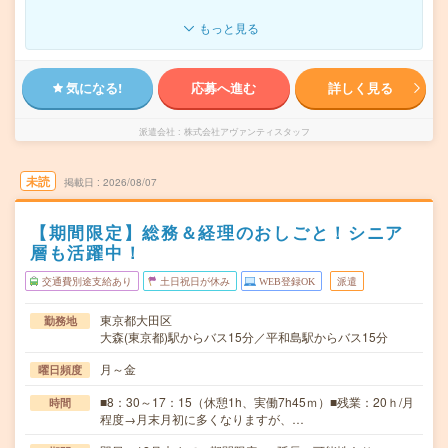
もっと見る
気になる!
応募へ進む
詳しく見る
派遣会社
株式会社アヴァンティスタッフ
未読
掲載日
2026/08/07
【期間限定】総務＆経理のおしごと！シニア
層も活躍中！
交通費別途支給あり
土日祝日が休み
WEB登録OK
派遣
東京都大田区
勤務地
大森(東京都)駅からバス15分／平和島駅からバス15分
月～金
曜日頻度
■8：30～17：15（休憩1h、実働7h45ｍ）■残業：20ｈ/月
時間
程度→月末月初に多くなりますが、…