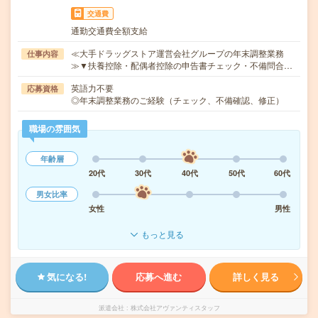
交通費
通勤交通費全額支給
≪大手ドラッグストア運営会社グループの年末調整業務
仕事内容
≫▼扶養控除・配偶者控除の申告書チェック・不備問合…
英語力不要
応募資格
◎年末調整業務のご経験（チェック、不備確認、修正）
職場の雰囲気
年齢層
20代
30代
40代
50代
60代
男女比率
女性
男性
もっと見る
気になる!
応募へ進む
詳しく見る
派遣会社
株式会社アヴァンティスタッフ