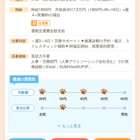
時給1800円 月収例:約17.2万円（1800円×6h×16日）※週
時給
４×実働6hの場合
交通費
通勤交通費全額支給
＜週3～4日！労務サポート＞▼健康診断の予約・集計、ス
仕事内容
トレスチェック補助▼36協定締結、就業規則変更…
英語力不要
応募資格
人事・労務部門（人事アウトソーシング会社含む）での実
務経験☆Excel：SUM/VlooKUP/IF…
職場の雰囲気
年齢層
20代
30代
40代
50代
60代
男女比率
女性
男性
もっと見る