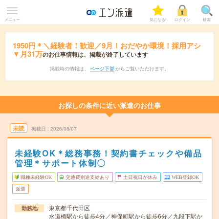
メニュー
気になる!
ログイン
検索
1950円＊＼経験者！歓迎／9月！おだやか環境！採用アシ
▼月31万
のお仕事情報は、掲載が終了しています
掲載時の情報は、
ページ下部
からご覧いただけます。
お探しの条件に近い派遣のお仕事
未読
掲載日
2026/08/07
未経験OK＊総務事務！契約書チェックや備品
管理＊サポート体制〇
職種未経験OK
交通費別途支給あり
土日祝日が休み
WEB登録OK
派遣
東京都千代田区
勤務地
水道橋駅から徒歩4分／神保町駅から徒歩6分／九段下駅か