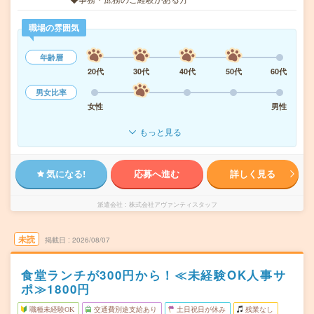
職場の雰囲気
年齢層
20代
30代
40代
50代
60代
男女比率
女性
男性
もっと見る
気になる!
応募へ進む
詳しく見る
派遣会社
株式会社アヴァンティスタッフ
未読
掲載日
2026/08/07
食堂ランチが300円から！≪未経験OK人事サ
ポ≫1800円
職種未経験OK
交通費別途支給あり
土日祝日が休み
残業なし