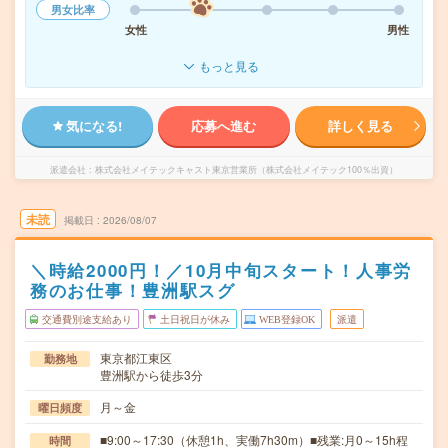
男女比率
女性
男性
もっと見る
気になる!
応募へ進む
詳しく見る
派遣会社
株式会社メイテックキャスト東京営業所（株式会社メイテック100％出資）
未読
掲載日
2026/08/07
＼時給2000円！／10月中旬スタート！人事労
務のお仕事！豊洲駅スグ
交通費別途支給あり
土日祝日が休み
WEB登録OK
派遣
東京都江東区
勤務地
豊洲駅から徒歩3分
月～金
曜日頻度
■9:00～17:30（休憩1h、実働7h30m）■残業:月0～15h程
時間