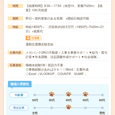
【就業時間】9:30～17:50（休憩1h、実働7h20m）【残
時間
業】10h/月程度
即日～契約更新のある長期 ※開始日相談可能
期間
時給1850円～ 月収例:約28.5万円（1850円×7h20m×21
時給
日）+残業代
交通費
通勤交通費全額支給
メガバンクGRの不動産＜人事＆事務サポ！＞▼給与・賞与
仕事内容
計算▼年末調整、法定調書作成サポート▼社会保険…
職種未経験OK / 英語力不要
応募資格
◎事務経験があればＯＫ！◇Word：文書作成
◇Excel（VLOOKUP、COUNTIF、SUMIF…
職場の雰囲気
年齢層
20代
30代
40代
50代
60代
男女比率
女性
男性