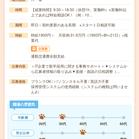
【就業時間】9:30～18:30（休憩1h、実働8h）※実働6h以
時間
上であれば時短相談OK！（例：10…
即日～契約更新のある長期 ※スタート日相談可能
期間
時給1900円～ 月収例:31.9万円（1900円×8h×21日）+残
時給
業代
交通費
通勤交通費全額支給
＜IT企業で新卒採用に関する事務サポート＞▼システムか
仕事内容
ら応募者情報の取り込み▼面接・面談の日程調整（…
ブランクOK / パソコンスキル不要 / 英語力不要
応募資格
採用管理システムの使用経験（システムの種類は問いませ
ん♪）
職場の雰囲気
年齢層
20代
30代
40代
50代
60代
男女比率