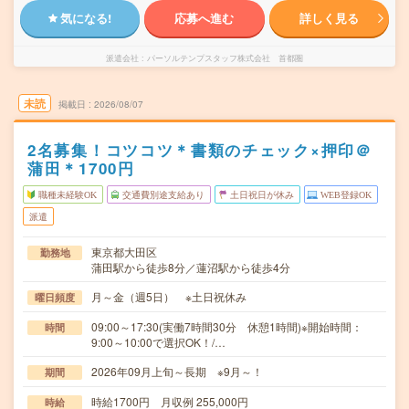
気になる!
応募へ進む
詳しく見る
派遣会社
パーソルテンプスタッフ株式会社 首都圏
未読
掲載日
2026/08/07
2名募集！コツコツ＊書類のチェック×押印＠
蒲田＊1700円
職種未経験OK
交通費別途支給あり
土日祝日が休み
WEB登録OK
派遣
東京都大田区
勤務地
蒲田駅から徒歩8分／蓮沼駅から徒歩4分
月～金（週5日） ※土日祝休み
曜日頻度
09:00～17:30(実働7時間30分 休憩1時間)※開始時間：
時間
9:00～10:00で選択OK！/…
2026年09月上旬～長期 ※9月～！
期間
時給1700円 月収例 255,000円
時給