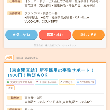
【シェアードサービス会社での給与・社保事務】▼給与・
仕事内容
賞与計算、支払依頼▼健康保険・厚生年金・雇用保険…
ブランクOK / 英語力不要
応募資格
■高卒以上 ■給与・社保事務経験者＜OA＞Excel：
VLOOKUP、COUNTIF等
気になる!
応募へ進む
詳しく見る
派遣会社
株式会社アヴァンティスタッフ
未読
掲載日
2026/08/07
【東京駅直結】新卒採用の事務サポート！
1900円！時短もOK
交通費別途支給あり
土日祝日が休み
残業なし
WEB登録OK
派遣
東京都中央区
勤務地
東京駅から徒歩1分／日本橋(東京都)駅から徒歩5分
月～金
曜日頻度