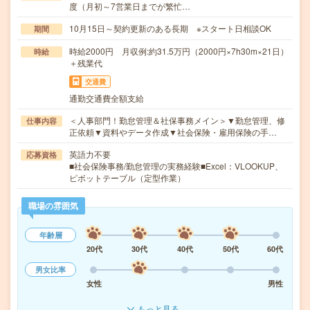
度（月初～7営業日までが繁忙…
10月15日～契約更新のある長期 ※スタート日相談OK
期間
時給2000円 月収例:約31.5万円（2000円×7h30m×21日）
時給
＋残業代
交通費
通勤交通費全額支給
＜人事部門！勤怠管理＆社保事務メイン＞▼勤怠管理、修
仕事内容
正依頼▼資料やデータ作成▼社会保険・雇用保険の手…
英語力不要
応募資格
■社会保険事務/勤怠管理の実務経験■Excel：VLOOKUP、
ピボットテーブル（定型作業）
職場の雰囲気
年齢層
20代
30代
40代
50代
60代
男女比率
女性
男性
もっと見る