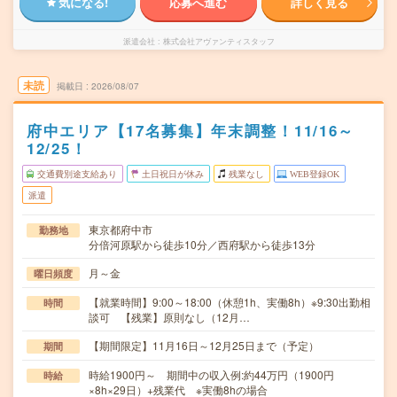
気になる!
応募へ進む
詳しく見る
派遣会社
株式会社アヴァンティスタッフ
未読
掲載日
2026/08/07
府中エリア【17名募集】年末調整！11/16～
12/25！
交通費別途支給あり
土日祝日が休み
残業なし
WEB登録OK
派遣
東京都府中市
勤務地
分倍河原駅から徒歩10分／西府駅から徒歩13分
月～金
曜日頻度
【就業時間】9:00～18:00（休憩1h、実働8h）※9:30出勤相
時間
談可 【残業】原則なし（12月…
【期間限定】11月16日～12月25日まで（予定）
期間
時給1900円～ 期間中の収入例:約44万円（1900円
時給
×8h×29日）+残業代 ※実働8hの場合