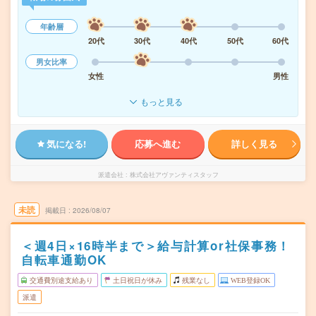
年齢層
20代
30代
40代
50代
60代
男女比率
女性
男性
もっと見る
気になる!
応募へ進む
詳しく見る
派遣会社
株式会社アヴァンティスタッフ
未読
掲載日
2026/08/07
＜週4日×16時半まで＞給与計算or社保事務！
自転車通勤OK
交通費別途支給あり
土日祝日が休み
残業なし
WEB登録OK
派遣