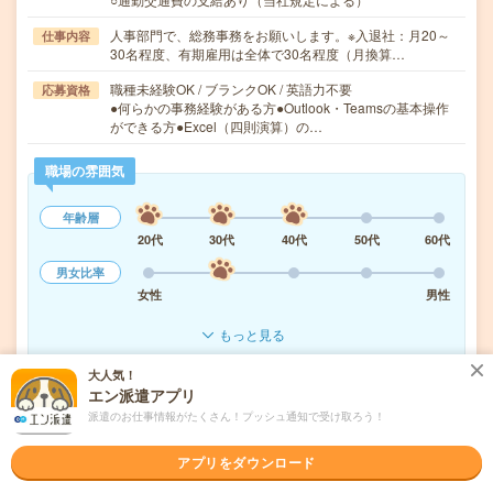
人事部門で、総務事務をお願いします。※入退社：月20～
仕事内容
30名程度、有期雇用は全体で30名程度（月換算…
職種未経験OK / ブランクOK / 英語力不要
応募資格
●何らかの事務経験がある方●Outlook・Teamsの基本操作
ができる方●Excel（四則演算）の…
職場の雰囲気
年齢層
20代
30代
40代
50代
60代
男女比率
女性
男性
もっと見る
大人気！
エン派遣アプリ
気になる!
応募へ進む
詳しく見る
派遣のお仕事情報がたくさん！プッシュ通知で受け取ろう！
派遣会社
ヒューマンリソシア株式会社
アプリをダウンロード