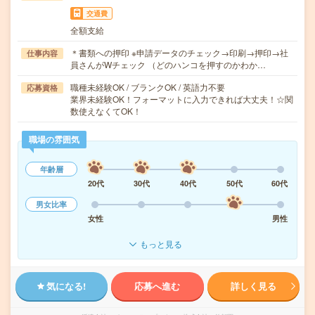
交通費
全額支給
＊書類への押印 ※申請データのチェック→印刷→押印→社
仕事内容
員さんがWチェック （どのハンコを押すのかわか…
職種未経験OK / ブランクOK / 英語力不要
応募資格
業界未経験OK！フォーマットに入力できれば大丈夫！☆関
数使えなくてOK！
職場の雰囲気
年齢層
20代
30代
40代
50代
60代
男女比率
女性
男性
もっと見る
気になる!
応募へ進む
詳しく見る