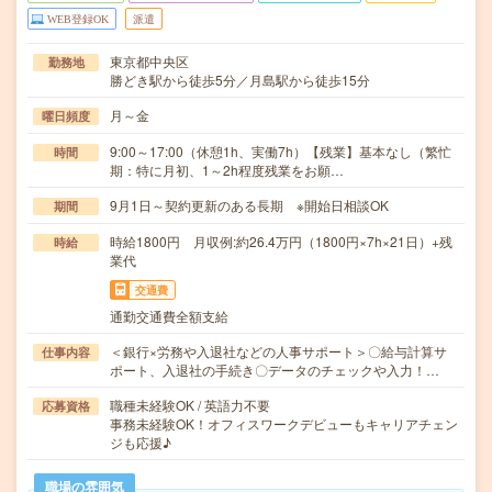
WEB登録OK
派遣
東京都中央区
勤務地
勝どき駅から徒歩5分／月島駅から徒歩15分
月～金
曜日頻度
9:00～17:00（休憩1h、実働7h）【残業】基本なし（繁忙
時間
期：特に月初、1～2h程度残業をお願…
9月1日～契約更新のある長期 ※開始日相談OK
期間
時給1800円 月収例:約26.4万円（1800円×7h×21日）+残
時給
業代
交通費
通勤交通費全額支給
＜銀行×労務や入退社などの人事サポート＞〇給与計算サ
仕事内容
ポート、入退社の手続き〇データのチェックや入力！…
職種未経験OK / 英語力不要
応募資格
事務未経験OK！オフィスワークデビューもキャリアチェン
ジも応援♪
職場の雰囲気