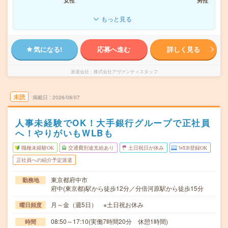
女性
男性
もっと見る
気になる!
応募へ進む
詳しく見る
派遣会社
株式会社アヴァンティスタッフ
未読
掲載日
2026/08/07
人事未経験でOK！大手銀行グループで正社員
へ！やりがいもWLBも
職種未経験OK
交通費別途支給あり
土日祝日が休み
WEB登録OK
正社員への紹介予定派遣
東京都府中市
勤務地
府中(東京都)駅から徒歩12分／分倍河原駅から徒歩15分
月～金（週5日） ※土日祝お休み
曜日頻度
08:50～17:10(実働7時間20分 休憩1時間)
時間