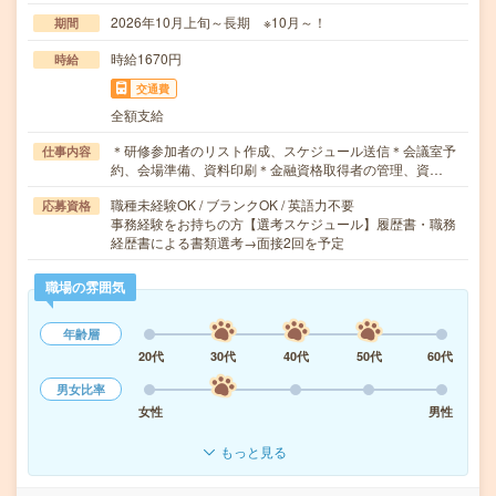
2026年10月上旬～長期 ※10月～！
期間
時給1670円
時給
交通費
全額支給
＊研修参加者のリスト作成、スケジュール送信＊会議室予
仕事内容
約、会場準備、資料印刷＊金融資格取得者の管理、資…
職種未経験OK / ブランクOK / 英語力不要
応募資格
事務経験をお持ちの方【選考スケジュール】履歴書・職務
経歴書による書類選考→面接2回を予定
職場の雰囲気
年齢層
20代
30代
40代
50代
60代
男女比率
女性
男性
もっと見る