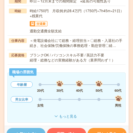
即日～12月末までの期間限定 ※延長の可能性あり
期間
時給1750円 月収例:約28.4万円（1750円×7h45m×21日）
時給
+残業代
交通費
通勤交通費全額支給
＜発電設備会社にて総務・経理担当＞〇総務・入退社の手
仕事内容
続き、社会保険/労働保険の事務処理・勤怠管理〇経…
ブランクOK / パソコンスキル不要 / 英語力不要
応募資格
経理・総務などの実務経験がある方（業界問わず！）
職場の雰囲気
年齢層
20代
30代
40代
50代
60代
男女比率
女性
男性
もっと見る