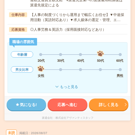
派遣先規定による
【人事の制度づくりから運用まで幅広くお任せ】▼中途採
仕事内容
用活動（英語対応あり）▼求人媒体の選定・管理、エ…
◎人事労務＆英語力（採用面接対応などあり）
応募資格
職場の雰囲気
年齢層
20代
30代
40代
50代
60代
男女比率
女性
男性
もっと見る
気になる!
応募へ進む
詳しく見る
派遣会社
株式会社アヴァンティスタッフ
未読
掲載日
2026/08/07