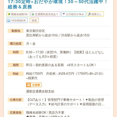
17:30定時×おだやか環境！30～50代活躍中！
総務＆庶務
職種未経験OK
交通費別途支給あり
土日祝日が休み
残業なし
WEB登録OK
派遣
東京都渋谷区
勤務地
恵比寿駅から徒歩10分／渋谷駅から徒歩15分
月～金
曜日頻度
8:30～17:30（休憩1h、実働8h）【残業】ほとんどなし
時間
（あっても月3ｈ程度）
即日～契約更新のある長期 ※9月スタートもOK！
期間
時給1750円 月収例：約29.4万円（1750円×8h×21日）
時給
+残業代
交通費
通勤交通費全額支給
【OJTあり！】管理部門で事務サポート！▼勤怠の管理
仕事内容
（データ入力）▼給与計算のサポート▼採用面接の日…
職種未経験OK / 英語力不要
応募資格
◆事務・庶務のご経験がある方