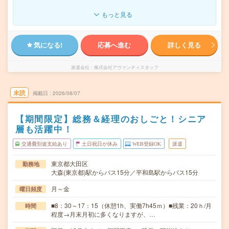
もっと見る
気になる!
応募へ進む
詳しく見る
派遣会社
株式会社アヴァンティスタッフ
未読
掲載日
2026/08/07
【期間限定】総務＆経理のおしごと！シニア
層も活躍中！
交通費別途支給あり
土日祝日が休み
WEB登録OK
派遣
東京都大田区
勤務地
大森(東京都)駅からバス15分／平和島駅からバス15分
月～金
曜日頻度
■8：30～17：15（休憩1h、実働7h45ｍ）■残業：20ｈ/月
時間
程度→月末月初に多くなりますが、…