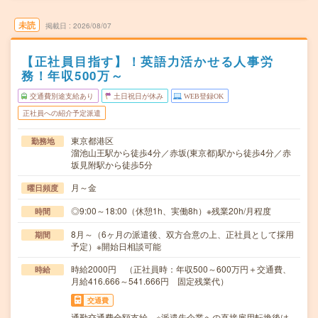
未読
掲載日
2026/08/07
【正社員目指す】！英語力活かせる人事労
務！年収500万～
交通費別途支給あり
土日祝日が休み
WEB登録OK
正社員への紹介予定派遣
東京都港区
勤務地
溜池山王駅から徒歩4分／赤坂(東京都)駅から徒歩4分／赤
坂見附駅から徒歩5分
月～金
曜日頻度
◎9:00～18:00（休憩1h、実働8h）※残業20h/月程度
時間
8月～（6ヶ月の派遣後、双方合意の上、正社員として採用
期間
予定）※開始日相談可能
時給2000円 （正社員時：年収500～600万円＋交通費、
時給
月給416.666～541.666円 固定残業代）
交通費
通勤交通費全額支給 ※派遣先企業への直接雇用転換後は