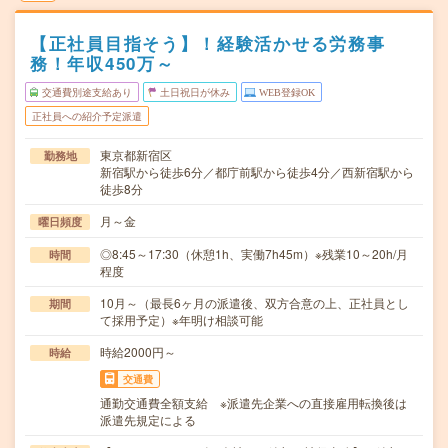
【正社員目指そう】！経験活かせる労務事
務！年収450万～
交通費別途支給あり
土日祝日が休み
WEB登録OK
正社員への紹介予定派遣
東京都新宿区
勤務地
新宿駅から徒歩6分／都庁前駅から徒歩4分／西新宿駅から
徒歩8分
月～金
曜日頻度
◎8:45～17:30（休憩1h、実働7h45m）※残業10～20h/月
時間
程度
10月～（最長6ヶ月の派遣後、双方合意の上、正社員とし
期間
て採用予定）※年明け相談可能
時給2000円～
時給
交通費
通勤交通費全額支給 ※派遣先企業への直接雇用転換後は
派遣先規定による