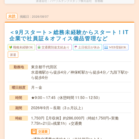
派遣会社
パーソルテンプスタッフ株式会社 首都圏
未読
掲載日
2026/08/07
＜9月スタート＞総務未経験からスタート！IT
企業で社員証＆オフィス備品管理など
職種未経験OK
交通費別途支給あり
土日祝日が休み
WEB登録OK
派遣
東京都千代田区
勤務地
水道橋駅から徒歩4分／神保町駅から徒歩4分／九段下駅か
ら徒歩6分
月～金
曜日頻度
★9:00～17:45（休憩時間 11:50～12:50）
時間
2026年9月～長期（3ヵ月以上）
期間
1,750円【月収例】約286,000円（時給1,750円×実働
時給
7.75h×21日+残業1h）+交通費
交通費
○通勤交通費の支給あり（当社規定による）