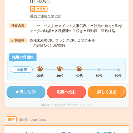
日）+残業代
交通費
通勤交通費全額支給
～コツコツ入力がメイン！人事労務～▼社員の給与や勤怠
仕事内容
データの確認▼各種保険の手続き▼通勤費（通勤経路…
職種未経験OK / ブランクOK / 英語力不要
応募資格
◇未経験OK！UM関数
職場の雰囲気
年齢層
20代
30代
40代
50代
60代
気になる!
応募へ進む
詳しく見る
派遣会社
株式会社アヴァンティスタッフ
未読
掲載日
2026/08/07