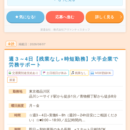
気になる!
応募へ進む
詳しく見る
派遣会社
株式会社アヴァンティスタッフ
未読
掲載日
2026/08/07
週３～4日【残業なし×時短勤務】大手企業で
労務サポート
交通費別途支給あり
土日祝日が休み
残業なし
WEB登録OK
派遣
東京都品川区
勤務地
品川シーサイド駅から徒歩1分／青物横丁駅から徒歩8分
月～金
曜日頻度
☆週3～4日×実働6～8h（週20～24h目安にご相談くださ
時間
い）☆■9:00～18:00／左記時間内…
即日～契約更新のある長期 ※スタート日相談OK
期間