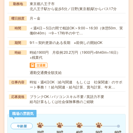
東京都八王子市
勤務地
北八王子駅から徒歩5分／日野(東京都)駅からバス17分
月～金
曜日頻度
＜週4日～5日の間で相談OK＞9:00～16:30（休憩50m、実
時間
働6h40m）⇒9～17時半の中で…
9/1～契約更新のある長期 ※前倒しの開始OK
期間
時給1900円 月収例:20.2万円（1900円×6h40m×16日）
時給
+残業代
交通費
通勤交通費全額支給
時短・週4日OK〈給与関連 もしくは 社保関連〉のサポ
仕事内容
ート事務！！給与関連・給与計算、賞与計算、年末…
ブランクOK / パソコンスキル不要 / 英語力不要
応募資格
給与計算もしくは社会保険事務のご経験
職場の雰囲気
年齢層
20代
30代
40代
50代
60代