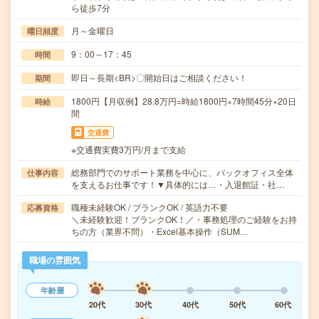
ら徒歩7分
月～金曜日
曜日頻度
9：00～17：45
時間
即日～長期<BR>〇開始日はご相談ください！
期間
1800円【月収例】28.8万円=時給1800円×7時間45分×20日
時給
間
交通費
※交通費実費3万円/月まで支給
総務部門でのサポート業務を中心に、バックオフィス全体
仕事内容
を支えるお仕事です！▼具体的には…・入退館証・社…
職種未経験OK / ブランクOK / 英語力不要
応募資格
＼未経験歓迎！ブランクOK！／・事務処理のご経験をお持
ちの方（業界不問）・Excel基本操作（SUM…
職場の雰囲気
年齢層
20代
30代
40代
50代
60代