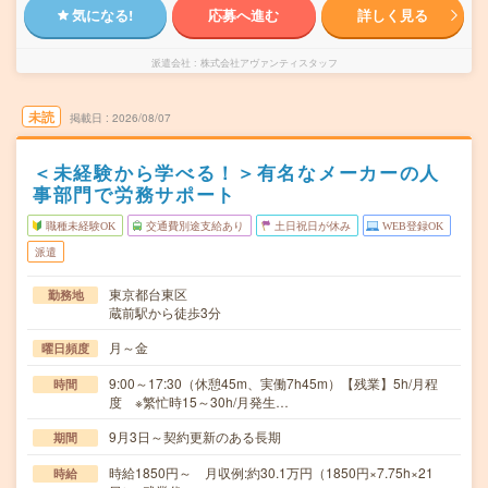
気になる!
応募へ進む
詳しく見る
派遣会社
株式会社アヴァンティスタッフ
未読
掲載日
2026/08/07
＜未経験から学べる！＞有名なメーカーの人
事部門で労務サポート
職種未経験OK
交通費別途支給あり
土日祝日が休み
WEB登録OK
派遣
東京都台東区
勤務地
蔵前駅から徒歩3分
月～金
曜日頻度
9:00～17:30（休憩45m、実働7h45m）【残業】5h/月程
時間
度 ※繁忙時15～30h/月発生…
9月3日～契約更新のある長期
期間
時給1850円～ 月収例:約30.1万円（1850円×7.75h×21
時給