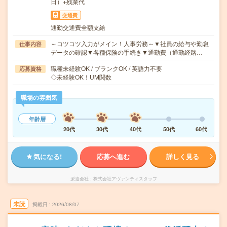
日）+残業代
交通費
通勤交通費全額支給
～コツコツ入力がメイン！人事労務～▼社員の給与や勤怠
仕事内容
データの確認▼各種保険の手続き▼通勤費（通勤経路…
職種未経験OK / ブランクOK / 英語力不要
応募資格
◇未経験OK！UM関数
職場の雰囲気
年齢層
20代
30代
40代
50代
60代
気になる!
応募へ進む
詳しく見る
派遣会社
株式会社アヴァンティスタッフ
未読
掲載日
2026/08/07