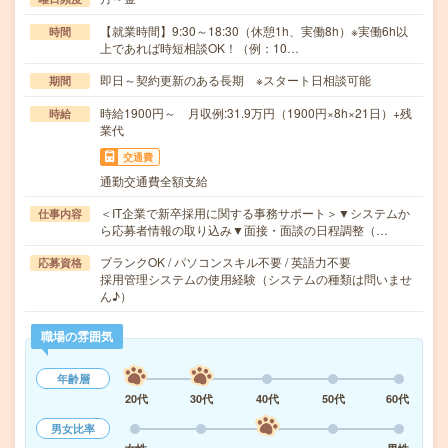
【就業時間】9:30～18:30（休憩1h、実働8h）※実働6h以
時間
上であれば時短相談OK！（例：10…
即日～契約更新のある長期 ※スタート日相談可能
期間
時給1900円～ 月収例:31.9万円（1900円×8h×21日）+残
時給
業代
交通費
通勤交通費全額支給
＜IT企業で新卒採用に関する事務サポート＞▼システムか
仕事内容
ら応募者情報の取り込み▼面接・面談の日程調整（…
ブランクOK / パソコンスキル不要 / 英語力不要
応募資格
採用管理システムの使用経験（システムの種類は問いませ
ん♪）
職場の雰囲気
年齢層
20代
30代
40代
50代
60代
男女比率