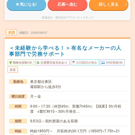
気になる!
応募へ進む
詳しく見る
派遣会社
株式会社アヴァンティスタッフ
未読
掲載日
2026/08/07
＜未経験から学べる！＞有名なメーカーの人
事部門で労務サポート
職種未経験OK
交通費別途支給あり
土日祝日が休み
WEB登録OK
派遣
東京都台東区
勤務地
蔵前駅から徒歩3分
月～金
曜日頻度
9:00～17:30（休憩45m、実働7h45m）【残業】5h/月程
時間
度 ※繁忙時15～30h/月発生…
9月3日～契約更新のある長期
期間
時給1850円～ 月収例:約30.1万円（1850円×7.75h×21
時給