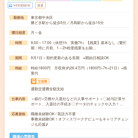
WEB登録OK
派遣
東京都中央区
勤務地
勝どき駅から徒歩5分／月島駅から徒歩15分
月～金
曜日頻度
9:00～17:00（休憩1h、実働7h）【残業】基本なし（繁忙
時間
期：特に月初、1～2h程度残業をお願…
9月1日～契約更新のある長期 ※開始日相談OK
期間
時給1800円 月収例:約26.4万円（1800円×7h×21日）+残
時給
業代
交通費
通勤交通費全額支給
＜銀行×労務や入退社などの人事サポート＞〇給与計算サ
仕事内容
ポート、入退社の手続き〇データのチェックや入力！…
職種未経験OK / 英語力不要
応募資格
事務未経験OK！オフィスワークデビューもキャリアチェン
ジも応援♪
職場の雰囲気