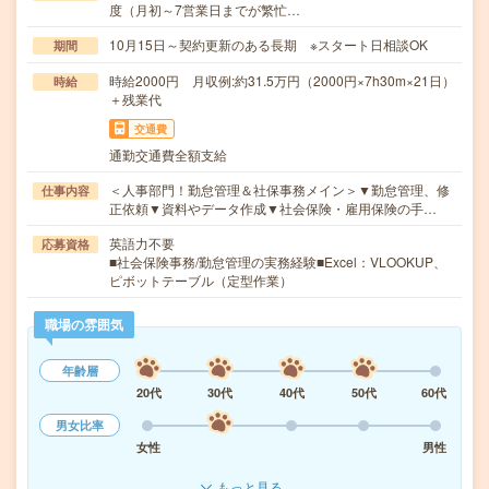
度（月初～7営業日までが繁忙…
10月15日～契約更新のある長期 ※スタート日相談OK
期間
時給2000円 月収例:約31.5万円（2000円×7h30m×21日）
時給
＋残業代
交通費
通勤交通費全額支給
＜人事部門！勤怠管理＆社保事務メイン＞▼勤怠管理、修
仕事内容
正依頼▼資料やデータ作成▼社会保険・雇用保険の手…
英語力不要
応募資格
■社会保険事務/勤怠管理の実務経験■Excel：VLOOKUP、
ピボットテーブル（定型作業）
職場の雰囲気
年齢層
20代
30代
40代
50代
60代
男女比率
女性
男性
もっと見る