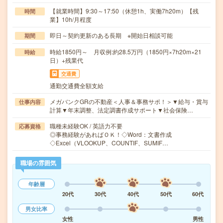
【就業時間】9:30～17:50（休憩1h、実働7h20m）【残
時間
業】10h/月程度
即日～契約更新のある長期 ※開始日相談可能
期間
時給1850円～ 月収例:約28.5万円（1850円×7h20m×21
時給
日）+残業代
交通費
通勤交通費全額支給
メガバンクGRの不動産＜人事＆事務サポ！＞▼給与・賞与
仕事内容
計算▼年末調整、法定調書作成サポート▼社会保険…
職種未経験OK / 英語力不要
応募資格
◎事務経験があればＯＫ！◇Word：文書作成
◇Excel（VLOOKUP、COUNTIF、SUMIF…
職場の雰囲気
年齢層
20代
30代
40代
50代
60代
男女比率
女性
男性