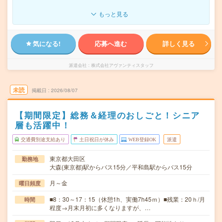
もっと見る
気になる!
応募へ進む
詳しく見る
派遣会社
株式会社アヴァンティスタッフ
未読
掲載日
2026/08/07
【期間限定】総務＆経理のおしごと！シニア
層も活躍中！
交通費別途支給あり
土日祝日が休み
WEB登録OK
派遣
東京都大田区
勤務地
大森(東京都)駅からバス15分／平和島駅からバス15分
月～金
曜日頻度
■8：30～17：15（休憩1h、実働7h45ｍ）■残業：20ｈ/月
時間
程度→月末月初に多くなりますが、…