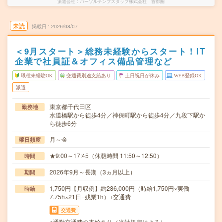
派遣会社
パーソルテンプスタッフ株式会社 首都圏
未読
掲載日
2026/08/07
＜9月スタート＞総務未経験からスタート！IT
企業で社員証＆オフィス備品管理など
職種未経験OK
交通費別途支給あり
土日祝日が休み
WEB登録OK
派遣
東京都千代田区
勤務地
水道橋駅から徒歩4分／神保町駅から徒歩4分／九段下駅か
ら徒歩6分
月～金
曜日頻度
★9:00～17:45（休憩時間 11:50～12:50）
時間
2026年9月～長期（3ヵ月以上）
期間
1,750円【月収例】約286,000円（時給1,750円×実働
時給
7.75h×21日+残業1h）+交通費
交通費
○通勤交通費の支給あり（当社規定による）