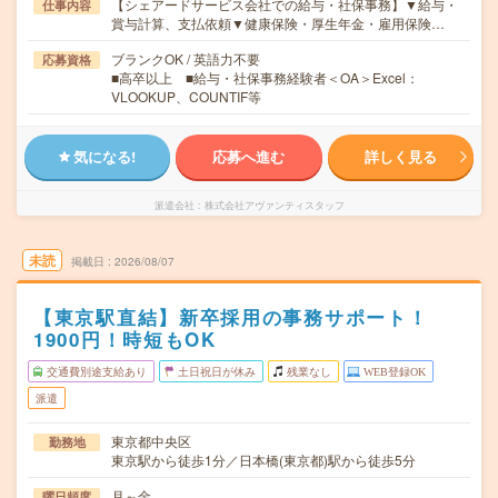
【シェアードサービス会社での給与・社保事務】▼給与・
仕事内容
賞与計算、支払依頼▼健康保険・厚生年金・雇用保険…
ブランクOK / 英語力不要
応募資格
■高卒以上 ■給与・社保事務経験者＜OA＞Excel：
VLOOKUP、COUNTIF等
気になる!
応募へ進む
詳しく見る
派遣会社
株式会社アヴァンティスタッフ
未読
掲載日
2026/08/07
【東京駅直結】新卒採用の事務サポート！
1900円！時短もOK
交通費別途支給あり
土日祝日が休み
残業なし
WEB登録OK
派遣
東京都中央区
勤務地
東京駅から徒歩1分／日本橋(東京都)駅から徒歩5分
月～金
曜日頻度