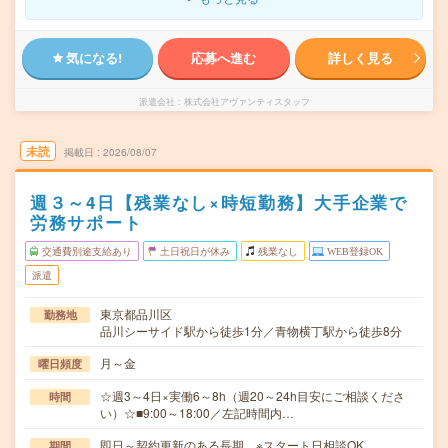
気になる!
応募へ進む
詳しく見る
派遣会社
株式会社アヴァンティスタッフ
未読
掲載日
2026/08/07
週３～4日【残業なし×時短勤務】大手企業で
労務サポート
交通費別途支給あり
土日祝日が休み
残業なし
WEB登録OK
派遣
東京都品川区
勤務地
品川シーサイド駅から徒歩1分／青物横丁駅から徒歩8分
月～金
曜日頻度
☆週3～4日×実働6～8h（週20～24h目安にご相談くださ
時間
い）☆■9:00～18:00／左記時間内…
即日～契約更新のある長期 ※スタート日相談OK
期間