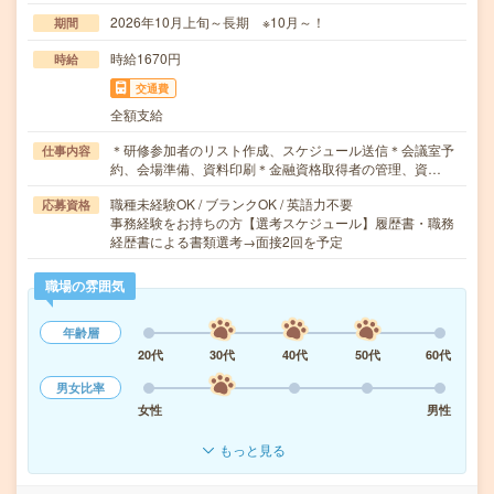
2026年10月上旬～長期 ※10月～！
期間
時給1670円
時給
交通費
全額支給
＊研修参加者のリスト作成、スケジュール送信＊会議室予
仕事内容
約、会場準備、資料印刷＊金融資格取得者の管理、資…
職種未経験OK / ブランクOK / 英語力不要
応募資格
事務経験をお持ちの方【選考スケジュール】履歴書・職務
経歴書による書類選考→面接2回を予定
職場の雰囲気
年齢層
20代
30代
40代
50代
60代
男女比率
女性
男性
もっと見る