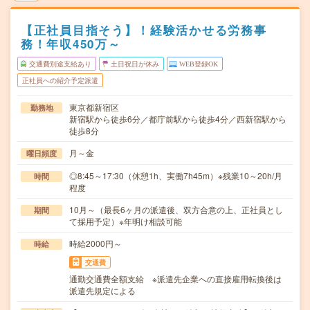
【正社員目指そう】！経験活かせる労務事
務！年収450万～
交通費別途支給あり
土日祝日が休み
WEB登録OK
正社員への紹介予定派遣
東京都新宿区
勤務地
新宿駅から徒歩6分／都庁前駅から徒歩4分／西新宿駅から
徒歩8分
月～金
曜日頻度
◎8:45～17:30（休憩1h、実働7h45m）※残業10～20h/月
時間
程度
10月～（最長6ヶ月の派遣後、双方合意の上、正社員とし
期間
て採用予定）※年明け相談可能
時給2000円～
時給
交通費
通勤交通費全額支給 ※派遣先企業への直接雇用転換後は
派遣先規定による