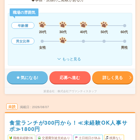
職場の雰囲気
年齢層
20代
30代
40代
50代
60代
男女比率
女性
男性
もっと見る
気になる!
応募へ進む
詳しく見る
派遣会社
株式会社アヴァンティスタッフ
未読
掲載日
2026/08/07
食堂ランチが300円から！≪未経験OK人事サ
ポ≫1800円
職種未経験OK
交通費別途支給あり
土日祝日が休み
残業なし