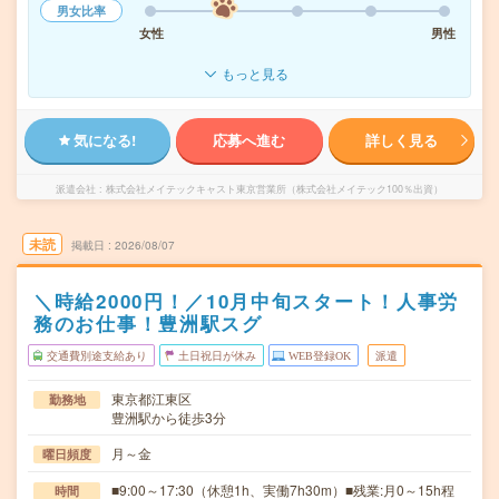
男女比率
女性
男性
もっと見る
気になる!
応募へ進む
詳しく見る
派遣会社
株式会社メイテックキャスト東京営業所（株式会社メイテック100％出資）
未読
掲載日
2026/08/07
＼時給2000円！／10月中旬スタート！人事労
務のお仕事！豊洲駅スグ
交通費別途支給あり
土日祝日が休み
WEB登録OK
派遣
東京都江東区
勤務地
豊洲駅から徒歩3分
月～金
曜日頻度
■9:00～17:30（休憩1h、実働7h30m）■残業:月0～15h程
時間