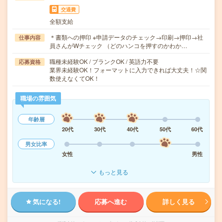
交通費
全額支給
＊書類への押印 ※申請データのチェック→印刷→押印→社
仕事内容
員さんがWチェック （どのハンコを押すのかわか…
職種未経験OK / ブランクOK / 英語力不要
応募資格
業界未経験OK！フォーマットに入力できれば大丈夫！☆関
数使えなくてOK！
職場の雰囲気
年齢層
20代
30代
40代
50代
60代
男女比率
女性
男性
もっと見る
気になる!
応募へ進む
詳しく見る