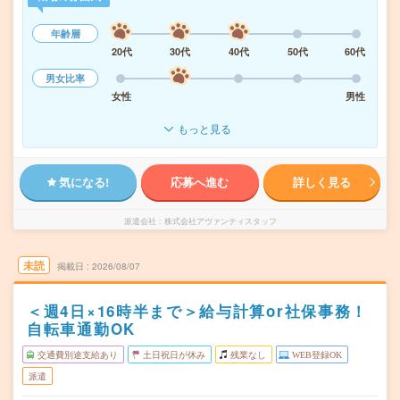
年齢層
20代
30代
40代
50代
60代
男女比率
女性
男性
もっと見る
気になる!
応募へ進む
詳しく見る
派遣会社
株式会社アヴァンティスタッフ
未読
掲載日
2026/08/07
＜週4日×16時半まで＞給与計算or社保事務！
自転車通勤OK
交通費別途支給あり
土日祝日が休み
残業なし
WEB登録OK
派遣