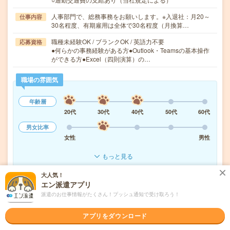
人事部門で、総務事務をお願いします。※入退社：月20～
仕事内容
30名程度、有期雇用は全体で30名程度（月換算…
職種未経験OK / ブランクOK / 英語力不要
応募資格
●何らかの事務経験がある方●Outlook・Teamsの基本操作
ができる方●Excel（四則演算）の…
職場の雰囲気
年齢層
20代
30代
40代
50代
60代
男女比率
女性
男性
もっと見る
大人気！
エン派遣アプリ
気になる!
応募へ進む
詳しく見る
派遣のお仕事情報がたくさん！プッシュ通知で受け取ろう！
派遣会社
ヒューマンリソシア株式会社
アプリをダウンロード