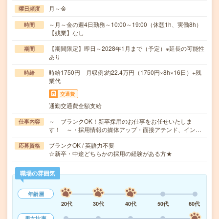
月～金
曜日頻度
～月～金の週4日勤務～10:00～19:00（休憩1h、実働8h）
時間
【残業】なし
【期間限定】即日～2028年1月まで（予定）※延長の可能性
期間
あり
時給1750円 月収例:約22.4万円（1750円×8h×16日）+残
時給
業代
交通費
通勤交通費全額支給
～ ブランクOK！新卒採用のお仕事をお任せいたしま
仕事内容
す！ ～・採用情報の媒体アップ・面接アテンド、イン…
ブランクOK / 英語力不要
応募資格
☆新卒・中途どちらかの採用の経験がある方★
職場の雰囲気
年齢層
20代
30代
40代
50代
60代
男女比率