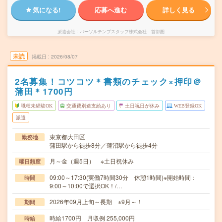
気になる!
応募へ進む
詳しく見る
派遣会社
パーソルテンプスタッフ株式会社 首都圏
未読
掲載日
2026/08/07
2名募集！コツコツ＊書類のチェック×押印＠
蒲田＊1700円
職種未経験OK
交通費別途支給あり
土日祝日が休み
WEB登録OK
派遣
東京都大田区
勤務地
蒲田駅から徒歩8分／蓮沼駅から徒歩4分
月～金（週5日） ※土日祝休み
曜日頻度
09:00～17:30(実働7時間30分 休憩1時間)※開始時間：
時間
9:00～10:00で選択OK！/…
2026年09月上旬～長期 ※9月～！
期間
時給1700円 月収例 255,000円
時給