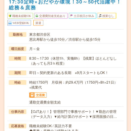
17:30定時×おだやか環境！30～50代活躍中！
総務＆庶務
職種未経験OK
交通費別途支給あり
土日祝日が休み
残業なし
WEB登録OK
派遣
東京都渋谷区
勤務地
恵比寿駅から徒歩10分／渋谷駅から徒歩15分
月～金
曜日頻度
8:30～17:30（休憩1h、実働8h）【残業】ほとんどなし
時間
（あっても月3ｈ程度）
即日～契約更新のある長期 ※9月スタートもOK！
期間
時給1750円 月収例：約29.4万円（1750円×8h×21日）
時給
+残業代
交通費
通勤交通費全額支給
【OJTあり！】管理部門で事務サポート！▼勤怠の管理
仕事内容
（データ入力）▼給与計算のサポート▼採用面接の日…
職種未経験OK / 英語力不要
応募資格
◆事務・庶務のご経験がある方