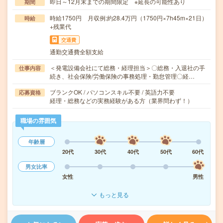
即日～12月末までの期間限定 ※延長の可能性あり
期間
時給1750円 月収例:約28.4万円（1750円×7h45m×21日）
時給
+残業代
交通費
通勤交通費全額支給
＜発電設備会社にて総務・経理担当＞〇総務・入退社の手
仕事内容
続き、社会保険/労働保険の事務処理・勤怠管理〇経…
ブランクOK / パソコンスキル不要 / 英語力不要
応募資格
経理・総務などの実務経験がある方（業界問わず！）
職場の雰囲気
年齢層
20代
30代
40代
50代
60代
男女比率
女性
男性
もっと見る