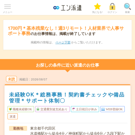
メニュー
気になる!
ログイン
検索
1700円＊基本残業なし！週3リモート！人材業界で人事サ
ポート事務
のお仕事情報は、掲載が終了しています
掲載時の情報は、
ページ下部
からご覧いただけます。
お探しの条件に近い派遣のお仕事
未読
掲載日
2026/08/07
未経験OK＊総務事務！契約書チェックや備品
管理＊サポート体制〇
職種未経験OK
交通費別途支給あり
土日祝日が休み
WEB登録OK
派遣
東京都千代田区
勤務地
水道橋駅から徒歩4分／神保町駅から徒歩6分／九段下駅か