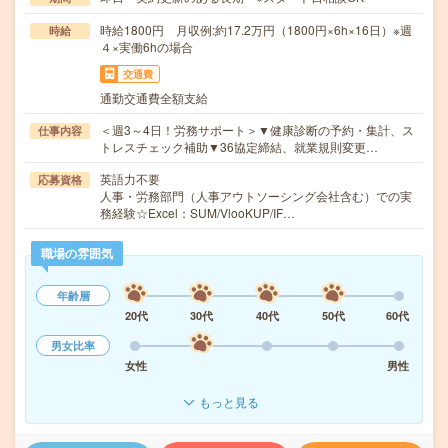
時給1800円 月収例:約17.2万円（1800円×6h×16日）※週
時給
４×実働6hの場合
交通費
通勤交通費全額支給
＜週3～4日！労務サポート＞▼健康診断の予約・集計、ス
仕事内容
トレスチェック補助▼36協定締結、就業規則変更…
英語力不要
応募資格
人事・労務部門（人事アウトソーシング会社含む）での実
務経験☆Excel：SUM/VlooKUP/IF…
職場の雰囲気
年齢層
20代
30代
40代
50代
60代
男女比率
女性
男性
もっと見る