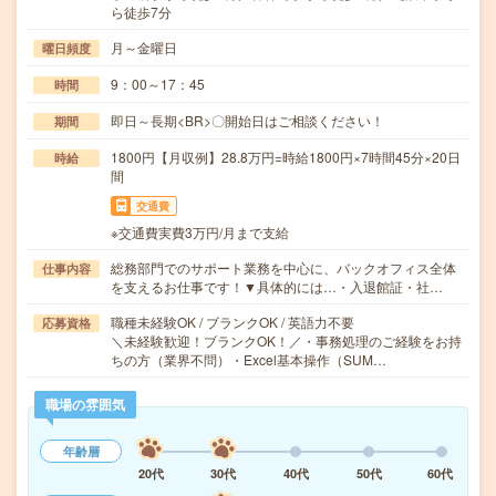
ら徒歩7分
月～金曜日
曜日頻度
9：00～17：45
時間
即日～長期<BR>〇開始日はご相談ください！
期間
1800円【月収例】28.8万円=時給1800円×7時間45分×20日
時給
間
交通費
※交通費実費3万円/月まで支給
総務部門でのサポート業務を中心に、バックオフィス全体
仕事内容
を支えるお仕事です！▼具体的には…・入退館証・社…
職種未経験OK / ブランクOK / 英語力不要
応募資格
＼未経験歓迎！ブランクOK！／・事務処理のご経験をお持
ちの方（業界不問）・Excel基本操作（SUM…
職場の雰囲気
年齢層
20代
30代
40代
50代
60代