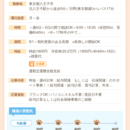
東京都八王子市
勤務地
北八王子駅から徒歩5分／日野(東京都)駅からバス17分
月～金
曜日頻度
＜週4日～5日の間で相談OK＞9:00～16:30（休憩50m、実
時間
働6h40m）⇒9～17時半の中で…
9/1～契約更新のある長期 ※前倒しの開始OK
期間
時給1900円 月収例:20.2万円（1900円×6h40m×16日）
時給
+残業代
交通費
通勤交通費全額支給
時短・週4日OK〈給与関連 もしくは 社保関連〉のサポ
仕事内容
ート事務！！給与関連・給与計算、賞与計算、年末…
ブランクOK / パソコンスキル不要 / 英語力不要
応募資格
給与計算もしくは社会保険事務のご経験
職場の雰囲気
年齢層
20代
30代
40代
50代
60代