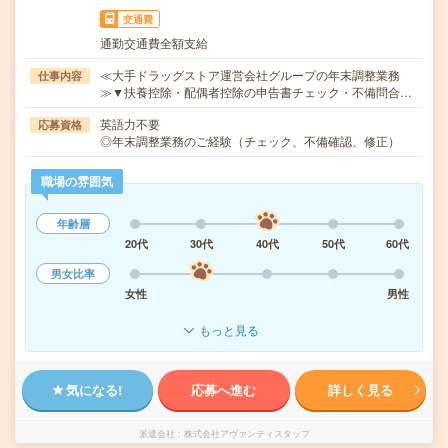
交通費
通勤交通費全額支給
≪大手ドラッグストア運営会社グループの年末調整業務
仕事内容
≫▼扶養控除・配偶者控除の申告書チェック・不備問合…
英語力不要
応募資格
◎年末調整業務のご経験（チェック、不備確認、修正）
職場の雰囲気
年齢層
20代
30代
40代
50代
60代
男女比率
女性
男性
もっと見る
気になる!
応募へ進む
詳しく見る
派遣会社
株式会社アヴァンティスタッフ