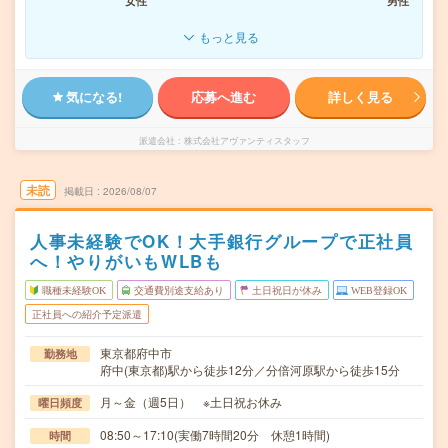
女性
男性
もっと見る
気になる!
応募へ進む
詳しく見る
派遣会社
株式会社アヴァンティスタッフ
未読
掲載日
2026/08/07
人事未経験でOK！大手銀行グループで正社員
へ！やりがいもWLBも
職種未経験OK
交通費別途支給あり
土日祝日が休み
WEB登録OK
正社員への紹介予定派遣
東京都府中市
勤務地
府中(東京都)駅から徒歩12分／分倍河原駅から徒歩15分
月～金（週5日） ※土日祝お休み
曜日頻度
08:50～17:10(実働7時間20分 休憩1時間)
時間