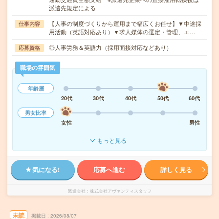
派遣先規定による
【人事の制度づくりから運用まで幅広くお任せ】▼中途採
仕事内容
用活動（英語対応あり）▼求人媒体の選定・管理、エ…
◎人事労務＆英語力（採用面接対応などあり）
応募資格
職場の雰囲気
年齢層
20代
30代
40代
50代
60代
男女比率
女性
男性
もっと見る
気になる!
応募へ進む
詳しく見る
派遣会社
株式会社アヴァンティスタッフ
未読
掲載日
2026/08/07