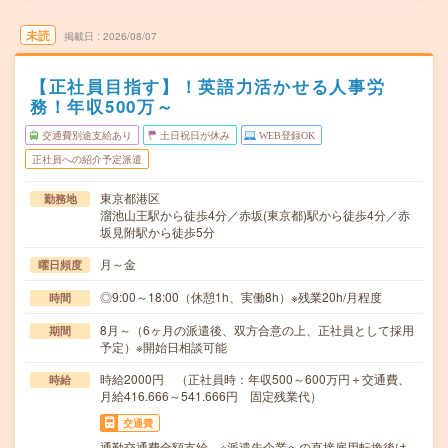
未読
掲載日
2026/08/07
【正社員目指す】！英語力活かせる人事労
務！年収500万～
交通費別途支給あり
土日祝日が休み
WEB登録OK
正社員への紹介予定派遣
東京都港区
勤務地
溜池山王駅から徒歩4分／赤坂(東京都)駅から徒歩4分／赤
坂見附駅から徒歩5分
月～金
曜日頻度
◎9:00～18:00（休憩1h、実働8h）※残業20h/月程度
時間
8月～（6ヶ月の派遣後、双方合意の上、正社員として採用
期間
予定）※開始日相談可能
時給2000円 （正社員時：年収500～600万円＋交通費、
時給
月給416.666～541.666円 固定残業代）
交通費
通勤交通費全額支給 ※派遣先企業への直接雇用転換後は