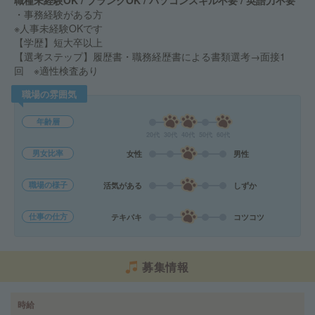
職種未経験OK / ブランクOK / パソコンスキル不要 / 英語力不要
・事務経験がある方
※人事未経験OKです
【学歴】短大卒以上
【選考ステップ】履歴書・職務経歴書による書類選考→面接1
回 ※適性検査あり
職場の雰囲気
年齢層
20代
30代
40代
50代
60代
男女比率
女性
男性
職場の様子
活気がある
しずか
仕事の仕方
テキパキ
コツコツ
募集情報
時給