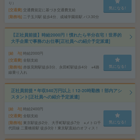
り）
気になる!
交通費
交通費規定に基づき交通費支給
勤務地
二子玉川駅 徒歩4分、成城学園前駅 バス30分
【正社員前提】時給2000円！慣れたら半分在宅！世界的
大手企業で事務のお仕事[正社員への紹介予定派遣]
給 与
時給2000円
交通費
全額支給
気になる!
勤務地
赤坂見附駅徒歩3分、永田町駅徒歩4分 ※4路
線乗り入れ
正社員前提＊年収540万円以上！12-20時勤務！部内アシ
スタント[正社員への紹介予定派遣]
給 与
時給2400円
交通費
全額支給
気になる!
勤務地
東京駅徒歩2分、大手町駅徒歩7分 ※メトロ千
代田線 二重橋前駅 徒歩3分！東京駅直結のオフィス！