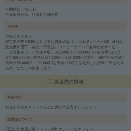
年間休日（120日）
社会保険完備、社員持ち株制度
その他
退職金制度あり
確定拠出年金制度あり従業員持株会あり共同休憩スペース利用可自動
販売機利用可（会社一部負担）コーヒーサーバー無料社食サービス
（会社指定日）◇想定月収：325,000円～450,000円＋住宅手当(全員へ
支給)50,000円◇基本給237,000円～328,000円の場合、45時間分の固定
残業代88,000円～122,000円を支給※30時間を超過した残業手当は別途
支給 ただし36協定に従う
派遣先の情報
事業内容
お金の取引をネットで安全に動かす裏方エンジニア☆
配属先について
周辺に飲食店が多い デニムOK オシャレなオフィス