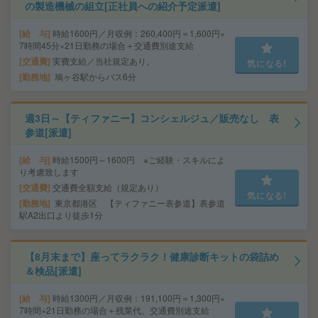
の製造機械の組立[正社員への紹介予定派遣]
給 与
時給1600円／月収例：260,400円＝1,600円×
7時間45分×21日勤務の場合＋交通費別途支給
交通費
実費支給／当社規定あり。
気になる!
勤務地
鳩ヶ谷駅からバス6分
週3日～【ティファニー】コンシェルジュ／販売なし 表
参道[派遣]
給 与
時給1500円～1600円 ※ご経験・スキルによ
り考慮致します
交通費
交通費全額支給（規定あり）
気になる!
勤務地
東京都港区 【ティファニー表参道】表参道
駅A2出口より徒歩1分
【8月末まで】座ってラクラク！健康診断キットの袋詰め
＆検品[派遣]
給 与
時給1300円／月収例：191,100円＝1,300円×
7時間×21日勤務の場合＋残業代、交通費別途支給