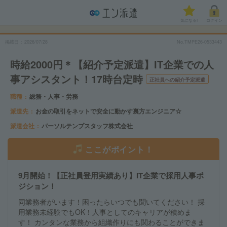
気になる!
ログイン
掲載日
2026/07/28
No.TMPE26-0533443
時給2000円＊【紹介予定派遣】IT企業での人
事アシスタント！17時台定時
正社員への紹介予定派遣
職種
総務・人事・労務
派遣先
お金の取引をネットで安全に動かす裏方エンジニア☆
派遣会社
パーソルテンプスタッフ株式会社
ここがポイント！
9月開始！【正社員登用実績あり】IT企業で採用人事ポ
ジション！
同業務者がいます！困ったらいつでも聞いてください！ 採
用業務未経験でもOK！人事としてのキャリアが積めま
す！ カンタンな業務から組織作りにも関わることができま