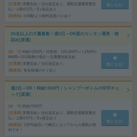
交通費
実費支給／当社規定あり。通勤交通費実費支
気になる!
払／上限4万円／月※規定あり
勤務地
白岡駅より無料送迎バスあり
20名以上の大量募集！週3日～OK梨のカンタン選果・箱
詰め[派遣]
給 与
時給1250円／月収例：120,000円＝1,250円×
8時間×12日勤務の場合＋交通費別途支給
交通費
実費支給／当社規定あり。
気になる!
勤務地
有名牧場のすぐ近く
週2日～OK！時給1500円！シャンプーボトルの印字チェ
ック[派遣]
給 与
時給1500円
交通費
実費支給／当社規定あり。通勤交通費実費支
払／上限4万円／月※規定あり
気になる!
勤務地
122号線沿いで幅広いエリアからの通勤が便
利です！