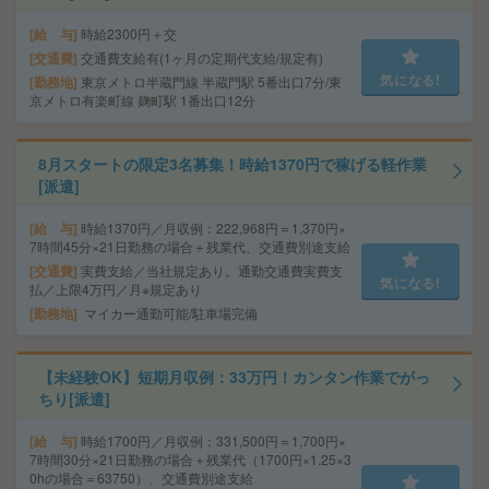
給 与
時給2300円＋交
交通費
交通費支給有(1ヶ月の定期代支給/規定有)
気になる!
勤務地
東京メトロ半蔵門線 半蔵門駅 5番出口7分/東
京メトロ有楽町線 麹町駅 1番出口12分
8月スタートの限定3名募集！時給1370円で稼げる軽作業
[派遣]
給 与
時給1370円／月収例：222,968円＝1,370円×
7時間45分×21日勤務の場合＋残業代、交通費別途支給
交通費
実費支給／当社規定あり。通勤交通費実費支
気になる!
払／上限4万円／月※規定あり
勤務地
マイカー通勤可能/駐車場完備
【未経験OK】短期月収例：33万円！カンタン作業でがっ
ちり[派遣]
給 与
時給1700円／月収例：331,500円＝1,700円×
7時間30分×21日勤務の場合＋残業代（1700円×1.25×3
0hの場合＝63750）、交通費別途支給