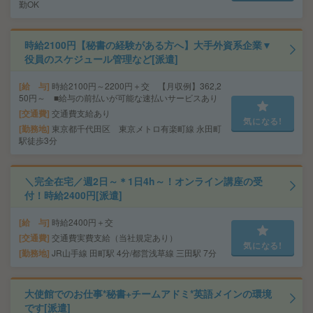
勤OK
時給2100円【秘書の経験がある方へ】大手外資系企業▼
役員のスケジュール管理など[派遣]
給 与
時給2100円～2200円＋交 【月収例】362,2
50円～ ■給与の前払いが可能な速払いサービスあり
交通費
交通費支給あり
気になる!
勤務地
東京都千代田区 東京メトロ有楽町線 永田町
駅徒歩3分
＼完全在宅／週2日～＊1日4h～！オンライン講座の受
付！時給2400円[派遣]
給 与
時給2400円＋交
交通費
交通費実費支給（当社規定あり）
気になる!
勤務地
JR山手線 田町駅 4分/都営浅草線 三田駅 7分
大使館でのお仕事*秘書+チームアドミ*英語メインの環境
です[派遣]