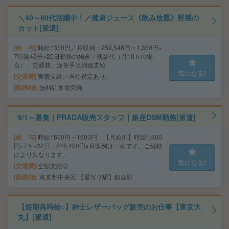
＼40～60代活躍中！／健康ジュース《飲み放題》野菜の
カット[派遣]
給 与
時給1350円／月収例：259,548円＝1,350円×
7時間45分×20日勤務の場合＋残業代（月10ｈの場
合）、交通費、深夜手当別途支給
気になる!
交通費
実費支給／当社規定あり。
勤務地
無料駐車場完備
9/1～募集｜PRADA販売スタッフ｜銀座DSM勤務[派遣]
給 与
時給1600円～1600円 【月給例】時給1,600
円×7ｈ×22日＝246,400円※月収例は一例です。ご経験
により異なります。
気になる!
交通費
全額支給◎
勤務地
東京都中央区 【最寄り駅】銀座駅
【短期高時給○】紳士レザーバッグ販売のお仕事【東京大
丸】[派遣]