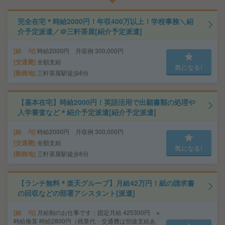
完全在宅＊時給2000円！年収400万以上！学校事務＼紹
介予定派遣／＠三軒茶屋[紹介予定派遣]
給 与
時給2000円 月収例 300,000円
交通費
全額支給
気になる!
勤務地
三軒茶屋駅徒歩6分
【基本在宅】時給2000円！英語活用で出願書類の処理や
入学審査など＊紹介予定派遣[紹介予定派遣]
給 与
時給2000円 月収例 300,000円
交通費
全額支給
気になる!
勤務地
三軒茶屋駅徒歩6分
【ランチ無料＊楽天グループ】月給42万円！紙の請求書
の回収などの部署アシスタント[派遣]
給 与
月給制のお仕事です：固定月給 425300円 ※
時給換算 時給2800円（残業代・交通費は別途支給あ