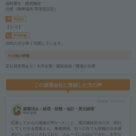
福利厚生：購買施設
分煙（喫煙場所/専用室設定）
男女比
【５:５】
平均年齢
30代の方が多く活躍しています。
その他の特徴
正社員登用あり / 大手企業 / 服装自由 / 職場が分煙
この派遣会社に登録した方の声
投稿時期
2024年02月
就業済み：経理・財務・会計・英文経理
40代女性
応募してからの連絡が早かったこと、電話連絡担当の方、同行
してくださる営業さん、事務関係、別々の方でも情報の引き継
ぎがしっかりとされており、スムーズにお話ができた。大手な