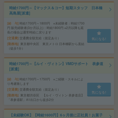
時給1700円～【マックス＆コー】短期スタッフ 日本橋
高島屋[派遣]
給 与
時給1700円～1800円 ※未経験者：時給1700
円 販売経験者(3か月以上)：時給1800円 ※2月以降も延
長の場合は通常時給に戻ります
交通費
交通費全額支給（規定あり）
気になる!
勤務地
東京都中央区 東京メトロ 日本橋駅から直結
（徒歩1分）
時給1700円～【ルイ・ヴィトン】VMDサポート 表参道
[派遣]
給 与
時給1700円～1750円 ※ご経験・スキルによ
り考慮致します
交通費
交通費全額支給（規定あり）
気になる!
勤務地
東京都渋谷区 【ルイ・ヴィトン 表参道店】
「表参道駅」A1出口から徒歩2分
【未経験OK】【時給1600円】6ヶ月後に正社員！お菓子