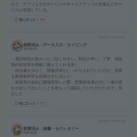
ので、アプリなどのサービスやキャリアアップの支援などサー
ビスが充実している。
役に立った！
309
投稿時期
2023年06月
就業済み：データ入力・タイピング
30代女性
・電話対応が良かった（話しやすい、対応が早い、丁寧、現段
階の状況等を明確に教えてくれる等）
・担当者が少なく、情報共有がしっかりされていたのか、何度
も希望条件等を説明せずに済んだ
・派遣先の会社に職場見学した際、営業担当者の方に一連の流
れや話してほしいことを前もって確認していただけたので、安
心した
役に立った！
217
投稿時期
2024年03月
就業済み：秘書・セクレタリー
30代女性