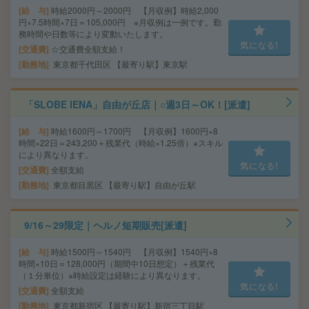
給 与
時給2000円～2000円 【月収例】時給2,000
円×7.5時間×7日＝105,000円 ※月収例は一例です。勤
務時間や日数等により変動いたします。
気になる!
交通費
☆交通費全額支給！
勤務地
東京都千代田区 【最寄り駅】東京駅
「SLOBE IENA」自由が丘店｜○週3日～OK！[派遣]
給 与
時給1600円～1700円 【月収例】1600円×8
時間×22日＝243,200＋残業代（時給×1.25倍）※スキル
により異なります。
気になる!
交通費
全額支給
勤務地
東京都目黒区 【最寄り駅】自由が丘駅
9/16～29限定｜ヘルノ短期販売[派遣]
給 与
時給1500円～1540円 【月収例】1540円×8
時間×10日＝128,000円（期間中10日想定）＋残業代
（１分単位）※時給設定は経験により異なります。
気になる!
交通費
全額支給
勤務地
東京都新宿区 【最寄り駅】新宿三丁目駅