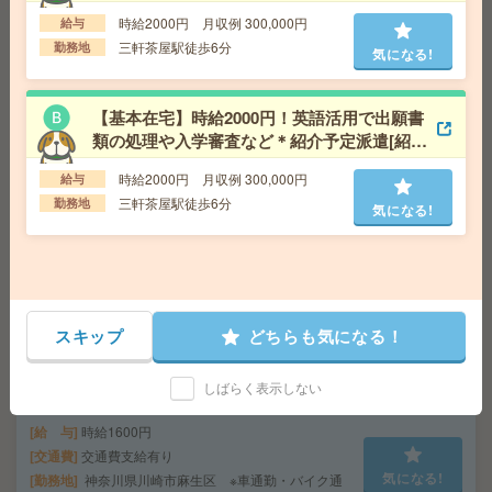
派遣]
給 与
時給1900円＋交 【月収例】327,750円～ ■
時給2000円 月収例 300,000円
給与
給与の前払いが可能な速払いサービスあり
三軒茶屋駅徒歩6分
勤務地
気になる!
交通費
交通費支給あり
気になる!
勤務地
東京都千代田区 東京メトロ有楽町線 永田町
駅徒歩2分、東京メトロ丸ノ内線 赤坂見附駅徒歩8分
【基本在宅】時給2000円！英語活用で出願書
類の処理や入学審査など＊紹介予定派遣[紹介
予定派遣]
【完全在宅＊時給2800円】IT企業で経理事務！ARアドバ
時給2000円 月収例 300,000円
給与
ンストテクノロジ[派遣]
三軒茶屋駅徒歩6分
勤務地
気になる!
給 与
時給2800円＋交 【月収例】448,000円～ ■
給与の前払いが可能な速払いサービスあり
交通費
交通費支給あり
気になる!
勤務地
東京都渋谷区 山手線 渋谷駅徒歩3分
スキップ
どちらも気になる！
高時給！車通勤OK！土日休み！日勤のお仕事！商品検査
[派遣]
しばらく表示しない
給 与
時給1600円
交通費
交通費支給有り
気になる!
勤務地
神奈川県川崎市麻生区 ※車通勤・バイク通