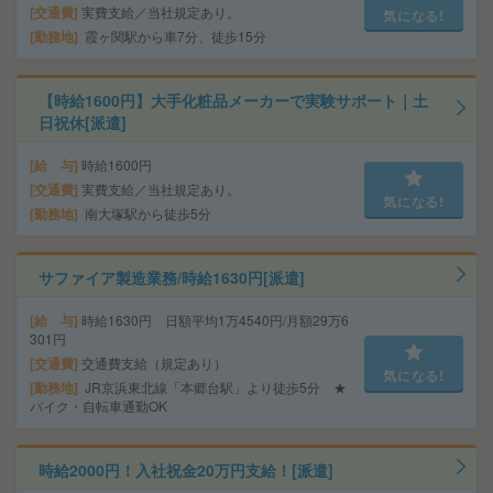
交通費
実費支給／当社規定あり。
気になる!
勤務地
霞ヶ関駅から車7分、徒歩15分
【時給1600円】大手化粧品メーカーで実験サポート｜土
日祝休[派遣]
給 与
時給1600円
交通費
実費支給／当社規定あり。
気になる!
勤務地
南大塚駅から徒歩5分
サファイア製造業務/時給1630円[派遣]
給 与
時給1630円 日額平均1万4540円/月額29万6
301円
交通費
交通費支給（規定あり）
気になる!
勤務地
JR京浜東北線「本郷台駅」より徒歩5分 ★
バイク・自転車通勤OK
時給2000円！入社祝金20万円支給！[派遣]