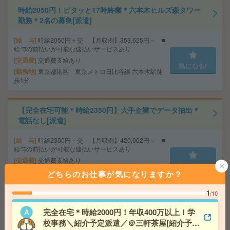
時給2050円！ピタッと17時終業＊六本木ヒルズ森タワー
勤務＊2名の募集[派遣]
給 与
時給2050円＋交 【月収例】353,625円～ ■
給与の前払いが可能な速払いサービスあり
交通費
交通費支給あり
気になる!
勤務地
東京都港区 東京メトロ日比谷線 六本木駅徒
歩1分
【完全在宅可能＊時給2350円】大手企業でデータ抽出＊
電話なし[派遣]
給 与
時給2350円＋交 【月収例】420,062円～ ■
給与の前払いが可能な速払いサービスあり
交通費
交通費支給あり
気になる!
勤務地
東京都港区 東京メトロ銀座線 溜池山王駅徒
どちらのお仕事が気になりますか？
歩1分、東京メトロ千代田線 国会議事堂前駅徒歩1分
1
/10
正社員予定＊年収450万円以上＊賞与2回あり＊請求書発
完全在宅＊時給2000円！年収400万以上！学
行など[正社員への紹介予定派遣]
校事務＼紹介予定派遣／＠三軒茶屋[紹介予定