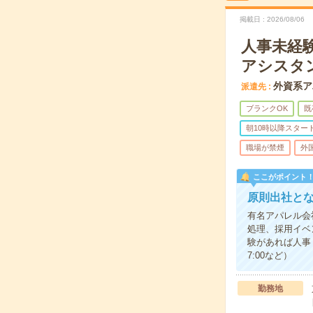
掲載日
2026/08/06
人事未経
アシスタ
外資系ア
派遣先
ブランクOK
既
朝10時以降スター
職場が禁煙
外
ここがポイント
原則出社と
有名アパレル会
処理、採用イベ
験があれば人事
7:00など）
勤務地