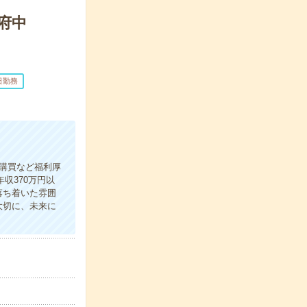
府中
日勤務
購買など福利厚
収370万円以
落ち着いた雰囲
大切に、未来に