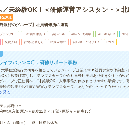
へ／未経験OK！＜研修運営アシスタント＞北
予定派遣
託銀行のグループ】社員研修所の運営
ブランクOK
正社員登用あり
英語不要
40～50代活躍
WEB登録OK
週5
交費支給
社食/補助あり
職場が禁煙
自転車・バイクOK
Excel
！
クライフバランス〇：研修サポート事務
！大手信託銀行の研修を担当しているグループ企業です▼社員食堂や休憩室・
もOK！残業ほぼなし！テンプスタッフから社員登用実績あり働きやすさが○#年
グループで正社員へ #未経験OK！人事事務お休みもとりやすい環境です。
未経験歓迎のお仕事が豊富なテンプスタッフ。あなたの「やってみたい」を
を見る
東京都府中市
府中(東京都)駅から徒歩12分／分倍河原駅から徒歩15分
月～金（週5日） ※土日祝お休み