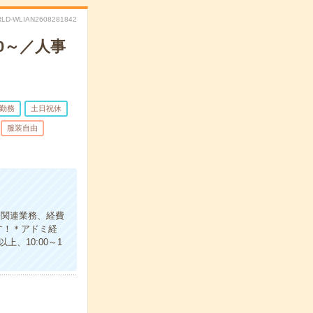
LD-WLIAN2608281842
0～／人事
日勤務
土日祝休
服装自由
ト関連業務、経費
す！＊アドミ経
、10:00～1