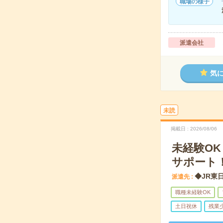
職場の様子
派遣会社
気
未読
掲載日
2026/08/06
未経験O
サポート
◆JR東
派遣先
職種未経験OK
土日祝休
残業