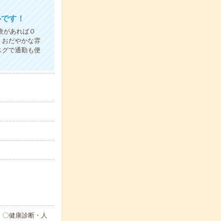
心です！
験があればＯ
 おだやかな雰
スグで通勤も便
 〇健康診断・人