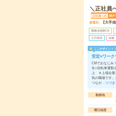
＼正社員
紹介
正社員への
【大手信
派遣先
職種未経験OK
土日祝休
金融
ここがポイント
安定×ワー
CMでおなじみ
生○自転車通勤
上 ＃上場企業
気の職場です。
つなが…
つづき
勤務地
曜日頻度