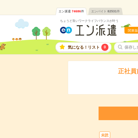
エン派遣
74686
件
エンバイト
82531
件
ちょうど良いワークライフバランスが叶う
関東版
気になる！リスト
0
保存し
正社員
未読