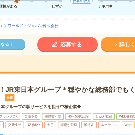
仕事の仕方
活気がある
しずか
テキパキ
エンワールド・ジャパン株式会社
応募する
詳し
になる！
K！JR東日本グループ＊穏やかな総務部でも
！
派遣
日本グループの駅サービスを担う中核企業◆
ブランクOK
英語不要
履歴書不要
40～50代活躍
しゅふ歓迎
WEB登録
少
交費支給
駅歩5分
大手
職場が禁煙
派遣多
ルーティン
Word