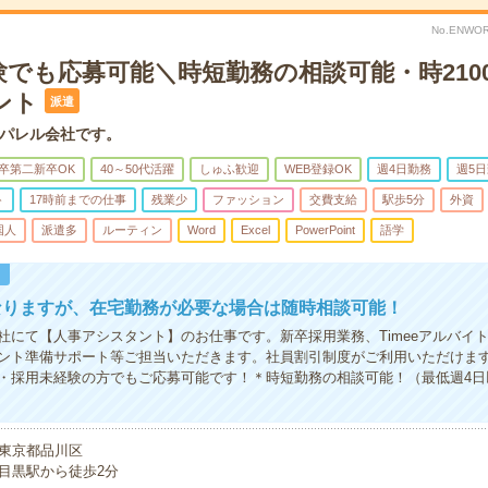
No.ENWOR
験でも応募可能＼時短勤務の相談可能・時210
ント
派遣
パレル会社です。
卒第二新卒OK
40～50代活躍
しゅふ歓迎
WEB登録OK
週4日勤務
週5
ト
17時前までの仕事
残業少
ファッション
交費支給
駅歩5分
外資
国人
派遣多
ルーティン
Word
Excel
PowerPoint
語学
！
なりますが、在宅勤務が必要な場合は随時相談可能！
社にて【人事アシスタント】のお仕事です。新卒採用業務、Timeeアルバイ
ント準備サポート等ご担当いただきます。社員割引制度がご利用いただけま
・採用未経験の方でもご応募可能です！＊時短勤務の相談可能！（最低週4日以上
東京都品川区
目黒駅から徒歩2分