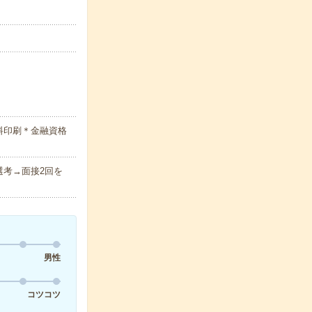
料印刷＊金融資格
考→面接2回を
男性
コツコツ