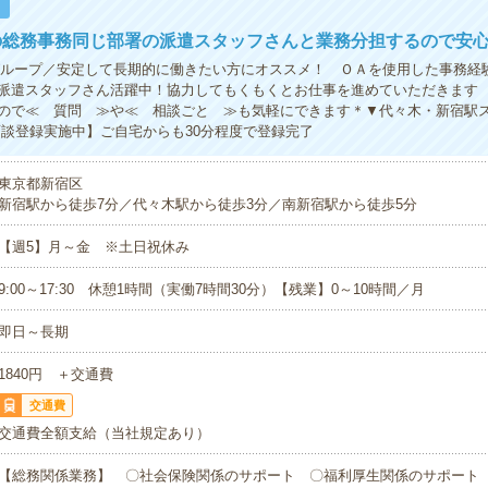
！
の総務事務同じ部署の派遣スタッフさんと業務分担するので安
グループ／安定して長期的に働きたい方にオススメ！ ＯＡを使用した事務経
派遣スタッフさん活躍中！協力してもくもくとお仕事を進めていただきます
ので≪ 質問 ≫や≪ 相談ごと ≫も気軽にできます＊▼代々木・新宿駅
面談登録実施中】ご自宅からも30分程度で登録完了
東京都新宿区
新宿駅から徒歩7分／代々木駅から徒歩3分／南新宿駅から徒歩5分
【週5】月～金 ※土日祝休み
9:00～17:30 休憩1時間（実働7時間30分）【残業】0～10時間／月
即日～長期
1840円 ＋交通費
交通費
交通費全額支給（当社規定あり）
【総務関係業務】 〇社会保険関係のサポート 〇福利厚生関係のサポート