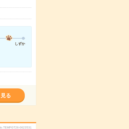
しずか
く見る
No.TEMPGT26-0623531