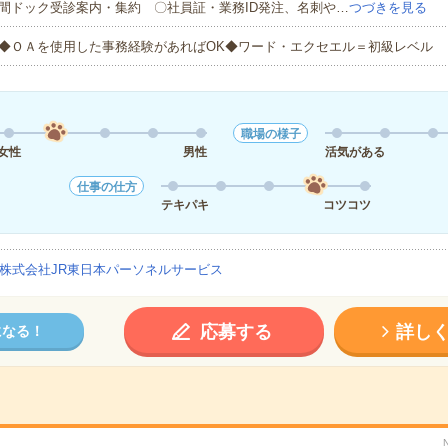
間ドック受診案内・集約 〇社員証・業務ID発注、名刺や…
つづきを見る
◆ＯＡを使用した事務経験があればOK◆ワード・エクセエル＝初級レベル
職場の様子
女性
男性
活気がある
仕事の仕方
テキパキ
コツコツ
株式会社JR東日本パーソネルサービス
応募する
詳し
になる！