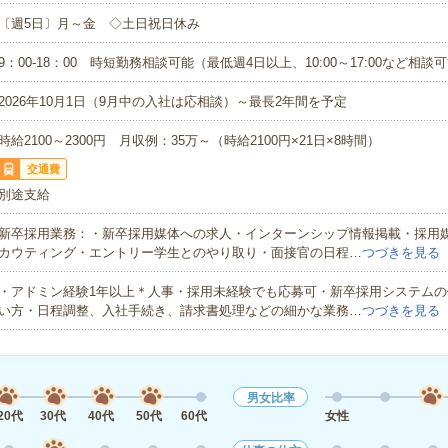
〔週5日〕月～金 ◇土日祝日休み
9：00-18：00 時短勤務相談可能（最低週4日以上、10:00～17:00など相談
2026年10月1日（9月中の入社は応相談）～最長2年間を予定
時給2100～2300円 月収例：35万～（時給2100円×21日×8時間）
交通費
別途支給
新卒採用業務：・新卒採用媒体への求人・インターンシップ情報掲載・採用
カウティング・エントリー学生とのやり取り・面接官の日程…
つづきを見る
・アドミン経験1年以上＊人事・採用未経験でも応募可・新卒採用システムの
い方・日程調整、入社手続き、請求書処理などの細かな業務…
つづきを見る
男女比率
20代
30代
40代
50代
60代
女性