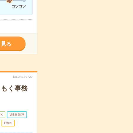
コツコツ
く見る
No.JRES9727
くもく事務
OK
週5日勤務
Excel