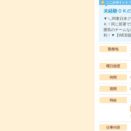
ここがポイント
未経験ＯＫ
▼＼JR東日本
Ｋ！同じ部署で
囲気のチームな
利！▼【WEB
勤務地
曜日頻度
時間
期間
時給
仕事内容