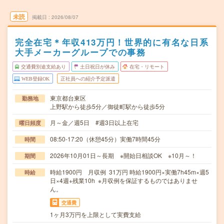
未読
掲載日
2026/08/07
完全在宅＊年収413万円！世界的に有名な日系
大手メーカーグループでの事務
交通費別途支給あり
土日祝日が休み
在宅・リモート
WEB登録OK
正社員への紹介予定派遣
東京都台東区
勤務地
上野駅から徒歩5分／御徒町駅から徒歩5分
月～金／週5日 #週3日以上在宅
曜日頻度
08:50-17:20（休憩45分）実働7時間45分
時間
2026年10月01日～長期 ※開始日相談OK ※10月～！
期間
時給1900円 月収例 31万円 時給1900円×実働7h45m×週5
時給
日×4週+残業10h ※月収例を保証するものではありませ
ん。
交通費
1ヶ月3万円を上限として実費支給