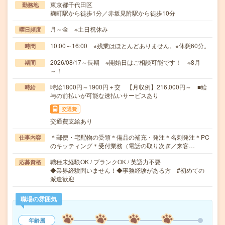
東京都千代田区
勤務地
麹町駅から徒歩1分／赤坂見附駅から徒歩10分
月～金 ※土日祝休み
曜日頻度
10:00～16:00 ※残業はほとんどありません。※休憩60分。
時間
2026/08/17～長期 ※開始日はご相談可能です！ ※8月
期間
～！
時給1800円～1900円＋交 【月収例】216,000円～ ■給
時給
与の前払いが可能な速払いサービスあり
交通費
交通費支給あり
＊郵便・宅配物の受領＊備品の補充・発注＊名刺発注＊PC
仕事内容
のキッティング＊受付業務（電話の取り次ぎ／来客…
職種未経験OK / ブランクOK / 英語力不要
応募資格
◆業界経験問いません！◆事務経験がある方 #初めての
派遣歓迎
職場の雰囲気
年齢層