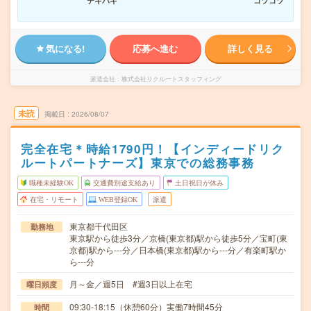
テキパキ
コツコツ
気になる!
応募へ進む
詳しく見る
派遣会社
株式会社リクルートスタッフィング
未読
掲載日
2026/08/07
完全在宅＊時給1790円！【インディードリク
ルートパートナーズ】東京での総務事務
職種未経験OK
交通費別途支給あり
土日祝日が休み
在宅・リモート
WEB登録OK
派遣
東京都千代田区
勤務地
東京駅から徒歩3分／京橋(東京都)駅から徒歩5分／宝町(東
京都)駅から---分／日本橋(東京都)駅から---分／有楽町駅か
ら---分
月～金／週5日 #週3日以上在宅
曜日頻度
09:30-18:15（休憩60分）実働7時間45分
時間