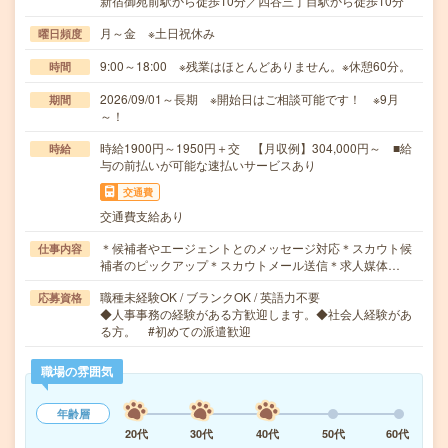
新宿御苑前駅から徒歩10分／四谷三丁目駅から徒歩10分
月～金 ※土日祝休み
曜日頻度
9:00～18:00 ※残業はほとんどありません。※休憩60分。
時間
2026/09/01～長期 ※開始日はご相談可能です！ ※9月
期間
～！
時給1900円～1950円＋交 【月収例】304,000円～ ■給
時給
与の前払いが可能な速払いサービスあり
交通費
交通費支給あり
＊候補者やエージェントとのメッセージ対応＊スカウト候
仕事内容
補者のピックアップ＊スカウトメール送信＊求人媒体…
職種未経験OK / ブランクOK / 英語力不要
応募資格
◆人事事務の経験がある方歓迎します。◆社会人経験があ
る方。 #初めての派遣歓迎
職場の雰囲気
年齢層
20代
30代
40代
50代
60代