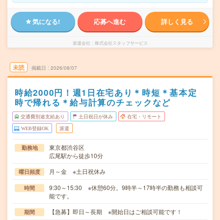
気になる!
応募へ進む
詳しく見る
派遣会社
株式会社スタッフサービス
未読
掲載日
2026/08/07
時給2000円！週1日在宅あり＊時短＊基本定
時で帰れる＊給与計算のチェックなど
交通費別途支給あり
土日祝日が休み
在宅・リモート
WEB登録OK
派遣
東京都渋谷区
勤務地
広尾駅から徒歩10分
月～金 ※土日祝休み
曜日頻度
9:30～15:30 ※休憩60分。9時半～17時半の勤務も相談可
時間
能です。
【急募】即日～長期 ※開始日はご相談可能です！
期間