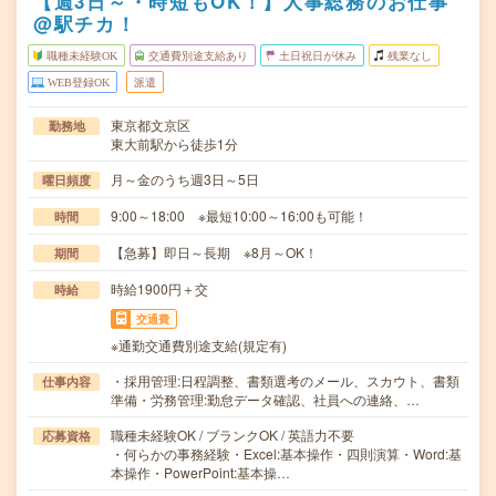
【週3日～・時短もOK！】人事総務のお仕事
@駅チカ！
職種未経験OK
交通費別途支給あり
土日祝日が休み
残業なし
WEB登録OK
派遣
東京都文京区
勤務地
東大前駅から徒歩1分
月～金のうち週3日～5日
曜日頻度
9:00～18:00 ※最短10:00～16:00も可能！
時間
【急募】即日～長期 ※8月～OK！
期間
時給1900円＋交
時給
交通費
※通勤交通費別途支給(規定有)
・採用管理:日程調整、書類選考のメール、スカウト、書類
仕事内容
準備・労務管理:勤怠データ確認、社員への連絡、…
職種未経験OK / ブランクOK / 英語力不要
応募資格
・何らかの事務経験・Excel:基本操作・四則演算・Word:基
本操作・PowerPoint:基本操…