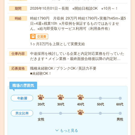
2026年10月01日～長期 ※開始日相談OK ※10月～！
期間
時給1790円 月収例 29万円 時給1790円×実働7h45m×週5
時給
日×4週+残業10h ※月収例を保証するものではありませ
ん。※給与即受取りサービス利用可（利用条件有）
交通費
1ヶ月3万円を上限として実費支給
中途採用を検討している企業と内定対応業務を行っていた
仕事内容
だきます＊メイン業務・最終面接合格後以降の内定対…
職種未経験OK / ブランクOK / 英語力不要
応募資格
■未経験OK！
職場の雰囲気
年齢層
20代
30代
40代
50代
60代
男女比率
女性
男性
もっと見る