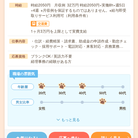
時給2050円 月収例 32万円 時給2050円×実働8h×週5日
時給
×4週 ※月収例を保証するものではありません。※給与即受
取りサービス利用可（利用条件有）
交通費
1ヶ月3万円を上限として実費支給
・仕訳・経費精算・請求書、助成金の申請作成・勤怠チェ
仕事内容
ック・採用サポート・電話対応・来客対応・庶務業務…
ブランクOK / 英語力不要
応募資格
経理事務の経験がある方
職場の雰囲気
年齢層
20代
30代
40代
50代
60代
男女比率
女性
男性
もっと見る
気になる!
応募へ進む
詳しく見る