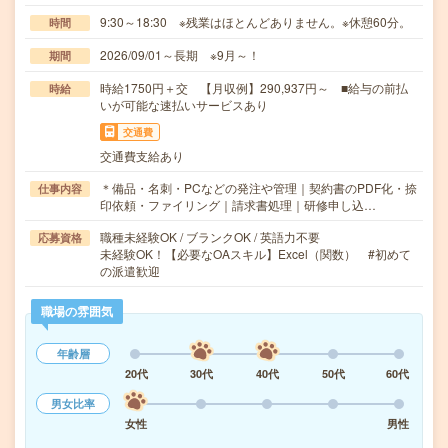
9:30～18:30 ※残業はほとんどありません。※休憩60分。
時間
2026/09/01～長期 ※9月～！
期間
時給1750円＋交 【月収例】290,937円～ ■給与の前払
時給
いが可能な速払いサービスあり
交通費
交通費支給あり
＊備品・名刺・PCなどの発注や管理｜契約書のPDF化・捺
仕事内容
印依頼・ファイリング｜請求書処理｜研修申し込…
職種未経験OK / ブランクOK / 英語力不要
応募資格
未経験OK！【必要なOAスキル】Excel（関数） #初めて
の派遣歓迎
職場の雰囲気
年齢層
20代
30代
40代
50代
60代
男女比率
女性
男性