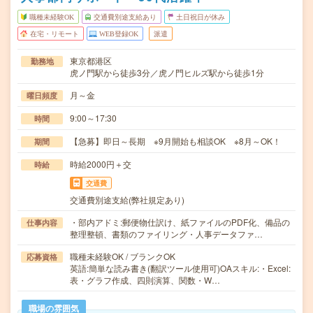
職種未経験OK
交通費別途支給あり
土日祝日が休み
在宅・リモート
WEB登録OK
派遣
東京都港区
勤務地
虎ノ門駅から徒歩3分／虎ノ門ヒルズ駅から徒歩1分
月～金
曜日頻度
9:00～17:30
時間
【急募】即日～長期 ※9月開始も相談OK ※8月～OK！
期間
時給2000円＋交
時給
交通費
交通費別途支給(弊社規定あり)
・部内アドミ:郵便物仕訳け、紙ファイルのPDF化、備品の
仕事内容
整理整頓、書類のファイリング・人事データファ…
職種未経験OK / ブランクOK
応募資格
英語:簡単な読み書き(翻訳ツール使用可)OAスキル:・Excel:
表・グラフ作成、四則演算、関数・W…
職場の雰囲気