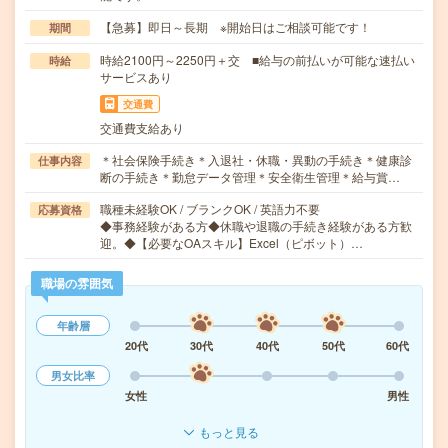
【急募】即日～長期 ※開始日はご相談可能です！
期間
時給2100円～2250円＋交 ■給与の前払いが可能な速払い
時給
サービスあり
交通費
交通費支給あり
＊社会保険手続き＊入退社・休職・異動の手続き＊健康診
仕事内容
断の手続き＊勤怠データ管理＊安全衛生管理＊給与賞…
職種未経験OK / ブランクOK / 英語力不要
応募資格
◆事務経験がある方◆休職や退職の手続き経験がある方歓
迎。◆【必要なOAスキル】Excel（ピボット）…
職場の雰囲気
年齢層
20代
30代
40代
50代
60代
男女比率
女性
男性
もっと見る