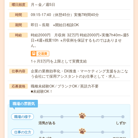
月～金／週5日
曜日頻度
09:15-17:40（休憩45分）実働7時間40分
時間
即日～長期 ※開始日相談OK
期間
時給2000円 月収例 32万円 時給2000円×実働7h40m×週5
時給
日×4週+残業10h ※月収例を保証するものではありませ
ん。
交通費
1ヶ月3万円を上限として実費支給
企業の業務効率化・DX推進・マーケティング支援をおこな
仕事内容
う会社にて採用アシスタントのお仕事として・求人…
職種未経験OK / ブランクOK / 英語力不要
応募資格
■未経験OK！
職場の雰囲気
職場の様子
活気がある
しずか
仕事の仕方