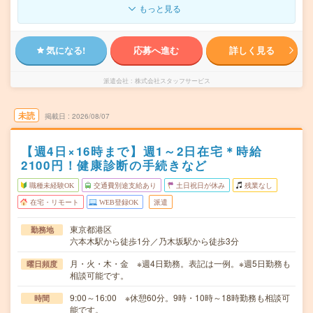
もっと見る
気になる!
応募へ進む
詳しく見る
派遣会社
株式会社スタッフサービス
未読
掲載日
2026/08/07
【週4日×16時まで】週1～2日在宅＊時給
2100円！健康診断の手続きなど
職種未経験OK
交通費別途支給あり
土日祝日が休み
残業なし
在宅・リモート
WEB登録OK
派遣
東京都港区
勤務地
六本木駅から徒歩1分／乃木坂駅から徒歩3分
月・火・木・金 ※週4日勤務。表記は一例。※週5日勤務も
曜日頻度
相談可能です。
9:00～16:00 ※休憩60分。9時・10時～18時勤務も相談可
時間
能です。