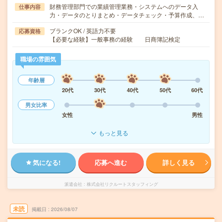
財務管理部門での業績管理業務・システムへのデータ入
仕事内容
力・データのとりまとめ・データチェック・予算作成、…
ブランクOK / 英語力不要
応募資格
【必要な経験】一般事務の経験 日商簿記検定
職場の雰囲気
年齢層
20代
30代
40代
50代
60代
男女比率
女性
男性
もっと見る
気になる!
応募へ進む
詳しく見る
派遣会社
株式会社リクルートスタッフィング
未読
掲載日
2026/08/07