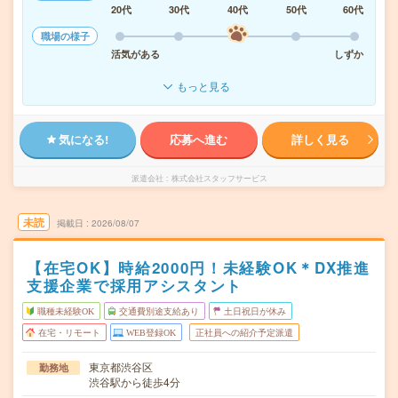
20代
30代
40代
50代
60代
職場の様子
活気がある
しずか
もっと見る
気になる!
応募へ進む
詳しく見る
派遣会社
株式会社スタッフサービス
未読
掲載日
2026/08/07
【在宅OK】時給2000円！未経験OK＊DX推進
支援企業で採用アシスタント
職種未経験OK
交通費別途支給あり
土日祝日が休み
在宅・リモート
WEB登録OK
正社員への紹介予定派遣
東京都渋谷区
勤務地
渋谷駅から徒歩4分