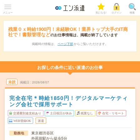
メニュー
気になる!
ログイン
検索
残業０ｘ時給1900円！未経験OK！業界トップ大手のIT商
社で！書類管理など
のお仕事情報は、掲載が終了しています
掲載時の情報は、
ページ下部
からご覧いただけます。
お探しの条件に近い派遣のお仕事
未読
掲載日
2026/08/07
完全在宅＊時給1850円！デジタルマーケティ
ング会社で採用サポート
交通費別途支給あり
土日祝日が休み
残業なし
在宅・リモート
WEB登録OK
派遣
東京都渋谷区
勤務地
外苑前駅から徒歩5分