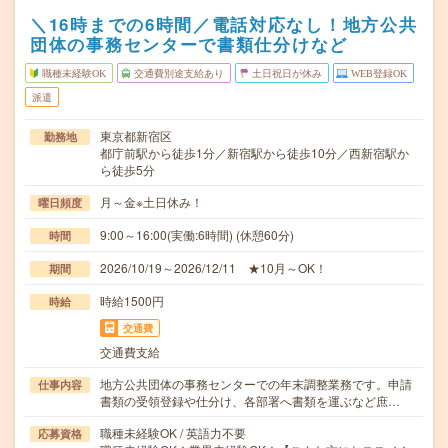
＼16時までの6時間／電話対応なし！地方公共
団体の事務センターで書類仕分けなど
職種未経験OK
交通費別途支給あり
土日祝日が休み
WEB登録OK
派遣
東京都新宿区
勤務地
都庁前駅から徒歩1分／新宿駅から徒歩10分／西新宿駅か
ら徒歩5分
月～金※土日休み！
曜日頻度
9:00～16:00(実働:6時間) (休憩60分)
時間
2026/10/19～2026/12/11 ★10月～OK！
期間
時給1500円
時給
交通費
交通費支給
地方公共団体の事務センターでの年末調整業務です。申請
仕事内容
書類の受領登録や仕分け、各部署へ書類を運ぶなど庶…
職種未経験OK / 英語力不要
応募資格