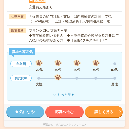
交通費
交通費支給あり
＊従業員の給与計算・支払｜出向者経費の計算・支払
仕事内容
（Excel使用）｜会計・経理業務｜人事関連業務｜電…
ブランクOK / 英語力不要
応募資格
◆業界経験問いません！◆人事事務の経験がある方◆給与
支払いの経験がある方。◆【必要なOAスキル】Ex…
職場の雰囲気
年齢層
20代
30代
40代
50代
60代
男女比率
女性
男性
もっと見る
気になる!
応募へ進む
詳しく見る
派遣会社
株式会社スタッフサービス