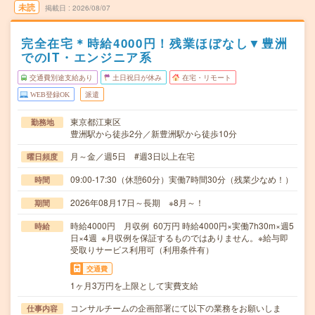
未読
掲載日
2026/08/07
完全在宅＊時給4000円！残業ほぼなし▼豊洲
でのIT・エンジニア系
交通費別途支給あり
土日祝日が休み
在宅・リモート
WEB登録OK
派遣
東京都江東区
勤務地
豊洲駅から徒歩2分／新豊洲駅から徒歩10分
月～金／週5日 #週3日以上在宅
曜日頻度
09:00-17:30（休憩60分）実働7時間30分（残業少なめ！）
時間
2026年08月17日～長期 ※8月～！
期間
時給4000円 月収例 60万円 時給4000円×実働7h30m×週5
時給
日×4週 ※月収例を保証するものではありません。※給与即
受取りサービス利用可（利用条件有）
交通費
1ヶ月3万円を上限として実費支給
コンサルチームの企画部署にて以下の業務をお願いしま
仕事内容