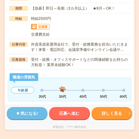
【急募】即日～長期（3カ月以上） ★8月～OK！
期間
時給2500円
時給
交通費
交通費支給
外資系資産運用会社で、受付・総務業務を担当いただきま
仕事内容
す！来客・電話対応、会議室準備やオンライン会議サ…
受付・総務・オフィスサポートなどの関連経験をお持ちの
応募資格
方歓迎！ 業界未経験OK！
職場の雰囲気
年齢層
20代
30代
40代
50代
60代
気になる!
応募へ進む
詳しく見る
派遣会社
アデコ株式会社