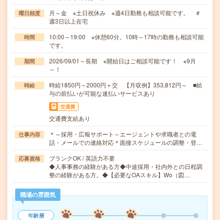
月～金 ※土日祝休み ※週4日勤務も相談可能です。 ＃
曜日頻度
週3日以上在宅
10:00～19:00 ※休憩60分。10時～17時の勤務も相談可能
時間
です。
2026/09/01～長期 ※開始日はご相談可能です！ ※9月
期間
～！
時給1850円～2000円＋交 【月収例】353,812円～ ■給
時給
与の前払いが可能な速払いサービスあり
交通費
交通費支給あり
＊～採用・広報サポート～エージェントや求職者との電
仕事内容
話・メールでの連絡対応＊面接スケジュールの調整・登…
ブランクOK / 英語力不要
応募資格
◆人事事務の経験がある方◆中途採用・社内外との日程調
整の経験がある方。◆【必要なOAスキル】Wo（図…
職場の雰囲気
年齢層