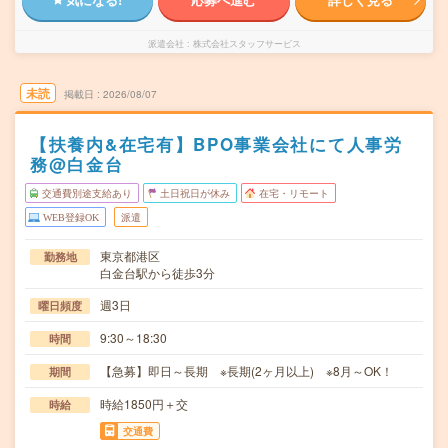
派遣会社
株式会社スタッフサービス
未読
掲載日
2026/08/07
【扶養内&在宅有】BPO事業会社にて人事労
務@白金台
交通費別途支給あり
土日祝日が休み
在宅・リモート
WEB登録OK
派遣
東京都港区
勤務地
白金台駅から徒歩3分
週3日
曜日頻度
9:30～18:30
時間
【急募】即日～長期 ※長期(2ヶ月以上) ※8月～OK！
期間
時給1850円＋交
時給
交通費