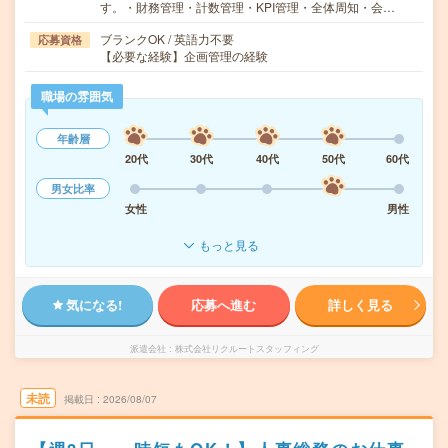
す。・財務管理・計数管理・KPI管理・全体周知・会…
ブランクOK / 英語力不要
応募資格
【必要な経験】企画管理の経験
職場の雰囲気
年齢層
20代
30代
40代
50代
60代
男女比率
女性
男性
もっと見る
気になる!
応募へ進む
詳しく見る
派遣会社
株式会社リクルートスタッフィング
未読
掲載日
2026/08/07