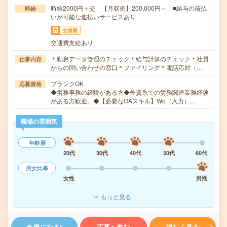
時給2000円＋交 【月収例】200,000円～ ■給与の前払
時給
いが可能な速払いサービスあり
交通費
交通費支給あり
＊勤怠データ管理のチェック＊給与計算のチェック＊社員
仕事内容
からの問い合わせの窓口＊ファイリング＊電話応対（…
ブランクOK
応募資格
◆労務事務の経験がある方◆外資系での労務関連業務経験
がある方歓迎。◆【必要なOAスキル】Wo（入力）…
職場の雰囲気
年齢層
20代
30代
40代
50代
60代
男女比率
女性
男性
もっと見る
気になる!
応募へ進む
詳しく見る