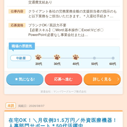
交通費支給あり
クライアント各社の労務業務全般の支援担当者の指示のも
仕事内容
と以下業務をご担当いただきます。＊入退社手続き＊…
ブランクOK / 英語力不要
応募資格
【必要スキル】〇Word:基本操作〇Excel:Vピボ〇
PowerPoint:必要なし事業会社または…
職場の雰囲気
年齢層
20代
30代
40代
50代
60代
気になる!
応募へ進む
詳しく見る
派遣会社
マンパワーグループ株式会社
未読
掲載日
2026/08/07
在宅OK！＼月収例31.5万円／外資医療機器！
人事部門サポート＊50代活躍中