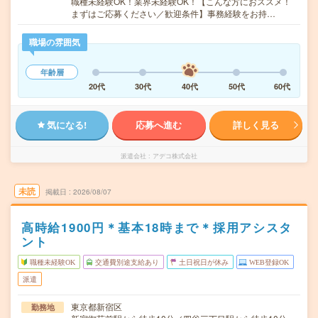
職種未経験OK！業界未経験OK！【こんな方におススメ！
まずはご応募ください／歓迎条件】事務経験をお持…
職場の雰囲気
年齢層
20代
30代
40代
50代
60代
気になる!
応募へ進む
詳しく見る
派遣会社
アデコ株式会社
未読
掲載日
2026/08/07
高時給1900円＊基本18時まで＊採用アシスタ
ント
職種未経験OK
交通費別途支給あり
土日祝日が休み
WEB登録OK
派遣
東京都新宿区
勤務地