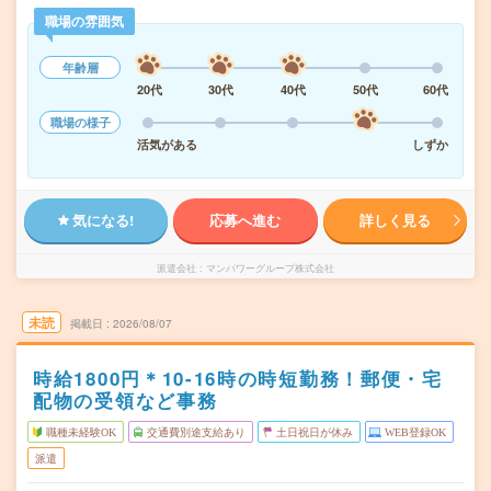
職場の雰囲気
年齢層
20代
30代
40代
50代
60代
職場の様子
活気がある
しずか
気になる!
応募へ進む
詳しく見る
派遣会社
マンパワーグループ株式会社
未読
掲載日
2026/08/07
時給1800円＊10-16時の時短勤務！郵便・宅
配物の受領など事務
職種未経験OK
交通費別途支給あり
土日祝日が休み
WEB登録OK
派遣