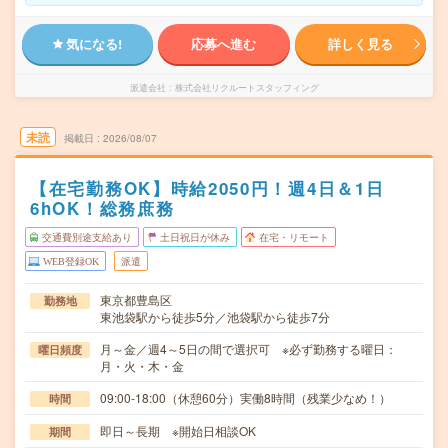
気になる!
応募へ進む
詳しく見る
派遣会社
株式会社リクルートスタッフィング
未読
掲載日
2026/08/07
【在宅勤務OK】時給2050円！週4日＆1日
6hOK！総務庶務
交通費別途支給あり
土日祝日が休み
在宅・リモート
WEB登録OK
派遣
東京都豊島区
勤務地
東池袋駅から徒歩5分／池袋駅から徒歩7分
月～金／週4～5日の間で選択可 ※必ず勤務する曜日：
曜日頻度
月・火・木・金
09:00-18:00（休憩60分）実働8時間（残業少なめ！）
時間
即日～長期 ※開始日相談OK
期間