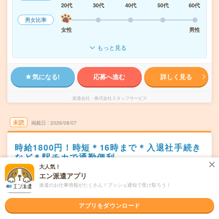
20代
30代
40代
50代
60代
男女比率
女性
男性
もっと見る
気になる!
応募へ進む
詳しく見る
派遣会社
株式会社スタッフサービス
未読
掲載日
2026/08/07
時給1800円！時短＊16時まで＊入退社手続き
など＊駅チカで通勤便利
大人気！
交通費別途支給あり
土日祝日が休み
WEB登録OK
派遣
エン派遣アプリ
派遣のお仕事情報がたくさん！プッシュ通知で受け取ろう！
東京都千代田区
勤務地
大手町(東京都)駅から徒歩5分／神田(東京都)駅から徒歩11
アプリをダウンロード
分