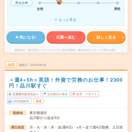
男女比率
女性
男性
もっと見る
気になる!
応募へ進む
詳しく見る
派遣会社
株式会社メイテックキャスト東京営業所（株式会社メイテック100％出資）
未読
掲載日
2026/08/09
＜週4×5h＞英語！外資で労務のお仕事！2300
円！品川駅すぐ
交通費別途支給あり
土日祝日が休み
在宅・リモート
WEB登録OK
派遣
東京都港区
勤務地
品川駅から徒歩3分
月・火・水・木・金(週4日) ※月～金で週4日勤務、土日祝
曜日頻度
休み！