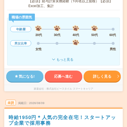
【必須】給与計算実務経験（100名以上規模）【必須】
Excel加工、集計
職場の雰囲気
年齢層
20代
30代
40代
50代
60代
男女比率
女性
男性
もっと見る
気になる!
応募へ進む
詳しく見る
派遣会社
株式会社ビースタイル スマートキャリア
未読
掲載日
2026/08/09
時給1950円＊人気の完全在宅！スタートアッ
プ企業で採用事務