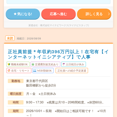
気になる!
応募へ進む
詳しく見る
派遣会社
株式会社マイナビワークス(マイナビスタッフ)
未読
掲載日
2026/08/09
正社員前提＊年収約396万円以上！在宅有【イ
ンターネットイニシアティブ】で人事
職種未経験OK
交通費別途支給あり
土日祝日が休み
在宅・リモート
WEB登録OK
正社員への紹介予定派遣
東京都千代田区
勤務地
飯田橋駅から徒歩2分
月～金 ※土日祝休み
曜日頻度
9:00～17:30 ※残業は月10～20時間程度。※休憩60分。
時間
2026/10/01～長期 ※開始日はご相談可能です！ ※10月
期間
～！