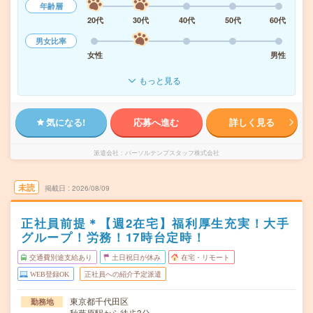
年齢層
20代
30代
40代
50代
60代
男女比率
女性
男性
もっと見る
気になる!
応募へ進む
詳しく見る
派遣会社
パーソルテンプスタッフ株式会社
未読
掲載日
2026/08/09
正社員前提＊【週2在宅】福利厚生充実！大手
グループ！労務！17時台定時！
交通費別途支給あり
土日祝日が休み
在宅・リモート
WEB登録OK
正社員への紹介予定派遣
東京都千代田区
勤務地
秋葉原駅から徒歩3分