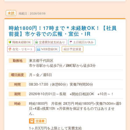
未読
掲載日
2026/08/09
時給1800円！17時まで＊未経験OK！【社員
前提】市ケ谷での広報・宣伝・IR
職種未経験OK
交通費別途支給あり
土日祝日が休み
在宅・リモート
WEB登録OK
紹介予定派遣
東京都千代田区
勤務地
市ケ谷駅から徒歩7分／麹町駅から徒歩3分
月～金／週5日
曜日頻度
08:30-17:00（休憩60分）実働7時間30分
時間
2026年10月01日～長期 ※開始日相談OK ※10月～！
期間
時給1800円 月収例 28万円 時給1800円×実働7h30m×週5
時給
日×4週+残業10h ※月収例を保証するものではありませ
ん。
交通費
1ヶ月3万円を上限として実費支給