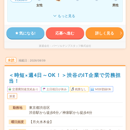
女性
男性
もっと見る
気になる!
応募へ進む
詳しく見る
派遣会社
パーソルテンプスタッフ株式会社
未読
掲載日
2026/08/09
＜時短×週4日～OK！＞渋谷のIT企業で労務担
当！
交通費別途支給あり
土日祝日が休み
残業なし
WEB登録OK
派遣
東京都渋谷区
勤務地
渋谷駅から徒歩6分／神泉駅から徒歩4分
【月火水木金】
曜日頻度