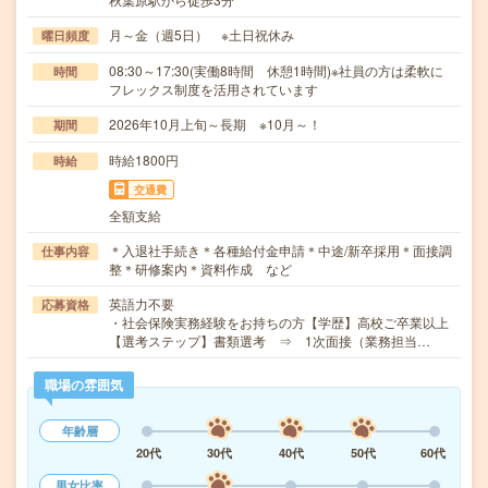
月～金（週5日） ※土日祝休み
曜日頻度
08:30～17:30(実働8時間 休憩1時間)※社員の方は柔軟に
時間
フレックス制度を活用されています
2026年10月上旬～長期 ※10月～！
期間
時給1800円
時給
交通費
全額支給
＊入退社手続き＊各種給付金申請＊中途/新卒採用＊面接調
仕事内容
整＊研修案内＊資料作成 など
英語力不要
応募資格
・社会保険実務経験をお持ちの方【学歴】高校ご卒業以上
【選考ステップ】書類選考 ⇒ 1次面接（業務担当…
職場の雰囲気
年齢層
20代
30代
40代
50代
60代
男女比率