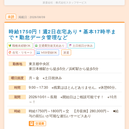
派遣会社
株式会社スタッフサービス
未読
掲載日
2026/08/09
時給1750円！週2日在宅あり＊基本17時半ま
で＊勤怠データ管理など
職種未経験OK
交通費別途支給あり
土日祝日が休み
在宅・リモート
WEB登録OK
派遣
東京都中央区
勤務地
東日本橋駅から徒歩5分／浜町駅から徒歩5分
月～金 ※土日祝休み
曜日頻度
9:00～17:30 ※残業はほとんどありません。※休憩60分。
時間
2026/10/01～長期 ※開始日はご相談可能です！ ※10月
期間
～！
時給1750円～1800円＋交 【月収例】280,000円～ ■給
時給
与の前払いが可能な速払いサービスあり
交通費