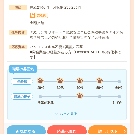
時給2100円 月収例 235,200円
時給
交通費
全額支給
＊給与計算サポート＊勤怠管理＊社会保険手続き＊年末調
仕事内容
整＊社労士とのやり取り＊備品管理など庶務業務
パソコンスキル不要 / 英語力不要
応募資格
■労務業務の経験がある方【FlexibleCAREERのお仕事で
す】
職場の雰囲気
年齢層
20代
30代
40代
50代
60代
職場の様子
活気がある
しずか
もっと見る
気になる!
応募へ進む
詳しく見る