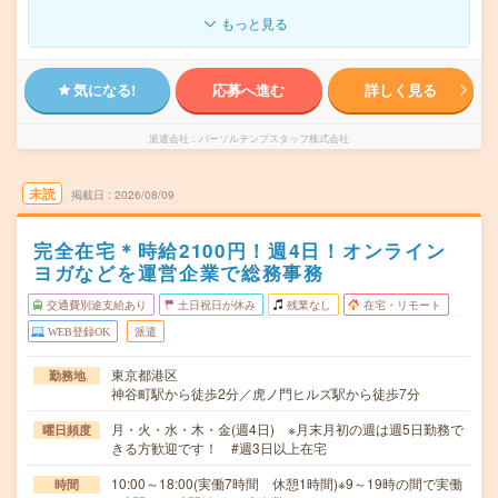
もっと見る
気になる!
応募へ進む
詳しく見る
派遣会社
パーソルテンプスタッフ株式会社
未読
掲載日
2026/08/09
完全在宅＊時給2100円！週4日！オンライン
ヨガなどを運営企業で総務事務
交通費別途支給あり
土日祝日が休み
残業なし
在宅・リモート
WEB登録OK
派遣
東京都港区
勤務地
神谷町駅から徒歩2分／虎ノ門ヒルズ駅から徒歩7分
月・火・水・木・金(週4日) ※月末月初の週は週5日勤務で
曜日頻度
きる方歓迎です！ #週3日以上在宅
10:00～18:00(実働7時間 休憩1時間)※9～19時の間で実働
時間