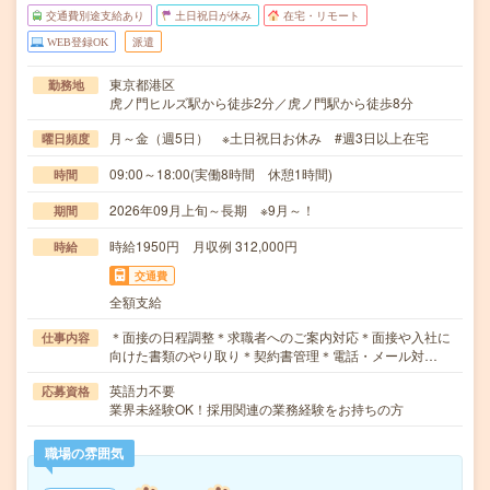
交通費別途支給あり
土日祝日が休み
在宅・リモート
WEB登録OK
派遣
東京都港区
勤務地
虎ノ門ヒルズ駅から徒歩2分／虎ノ門駅から徒歩8分
月～金（週5日） ※土日祝日お休み #週3日以上在宅
曜日頻度
09:00～18:00(実働8時間 休憩1時間)
時間
2026年09月上旬～長期 ※9月～！
期間
時給1950円 月収例 312,000円
時給
交通費
全額支給
＊面接の日程調整＊求職者へのご案内対応＊面接や入社に
仕事内容
向けた書類のやり取り＊契約書管理＊電話・メール対…
英語力不要
応募資格
業界未経験OK！採用関連の業務経験をお持ちの方
職場の雰囲気