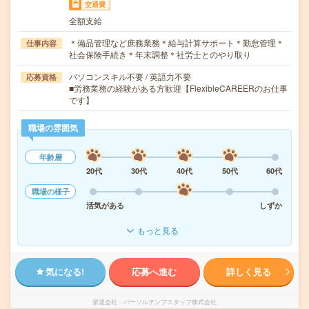
交通費
全額支給
＊備品管理など庶務業務＊給与計算サポート＊勤怠管理＊
仕事内容
社会保険手続き＊年末調整＊社労士とのやり取り
パソコンスキル不要 / 英語力不要
応募資格
■労務業務の経験がある方歓迎【FlexibleCAREERのお仕事
です】
職場の雰囲気
年齢層
20代
30代
40代
50代
60代
職場の様子
活気がある
しずか
もっと見る
気になる!
応募へ進む
詳しく見る
派遣会社
パーソルテンプスタッフ株式会社