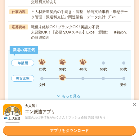
交通費支給あり
＊人材派遣契約の手続き・調整｜給与支給事務・勤怠デー
仕事内容
タ管理｜派遣料支払い関連業務｜データ集計（Exc…
職種未経験OK / ブランクOK / 英語力不要
応募資格
未経験OK！【必要なOAスキル】Excel（関数） #初めて
の派遣歓迎
職場の雰囲気
年齢層
20代
30代
40代
50代
60代
男女比率
女性
男性
もっと見る
大人気！
エン派遣アプリ
気になる!
応募へ進む
詳しく見る
派遣のお仕事情報がたくさん！プッシュ通知で受け取ろう！
派遣会社
株式会社スタッフサービス
アプリをダウンロード