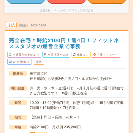
派遣会社
パーソルテンプスタッフ株式会社
未読
掲載日
2026/08/09
完全在宅＊時給2100円！週4日！フィットネ
ススタジオの運営企業で事務
交通費別途支給あり
土日祝日が休み
残業なし
在宅・リモート
WEB登録OK
派遣
東京都港区
勤務地
神谷町駅から徒歩2分／虎ノ門ヒルズ駅から徒歩7分
月・火・水・木・金(週4日) ※月末月初の週は週5日勤務で
曜日頻度
きる方歓迎です！ #週3日以上在宅
10:00～18:00(実働7時間 休憩1時間)※9～19時の間で実働
時間
7時間！10時開始や17時終業…
【急募】即日～長期 ※8月～！
期間
時給2100円 月収例 235,200円
時給