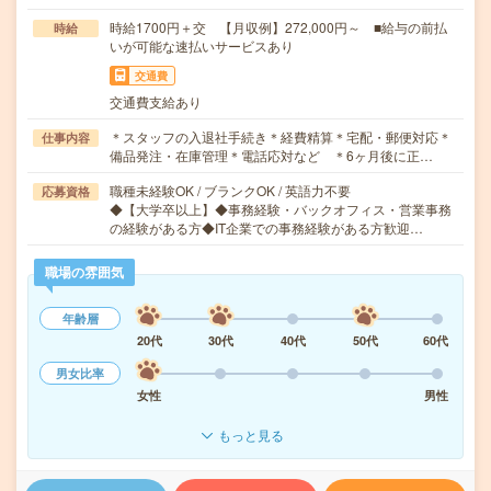
時給1700円＋交 【月収例】272,000円～ ■給与の前払
時給
いが可能な速払いサービスあり
交通費
交通費支給あり
＊スタッフの入退社手続き＊経費精算＊宅配・郵便対応＊
仕事内容
備品発注・在庫管理＊電話応対など ＊6ヶ月後に正…
職種未経験OK / ブランクOK / 英語力不要
応募資格
◆【大学卒以上】◆事務経験・バックオフィス・営業事務
の経験がある方◆IT企業での事務経験がある方歓迎…
職場の雰囲気
年齢層
20代
30代
40代
50代
60代
男女比率
女性
男性
もっと見る