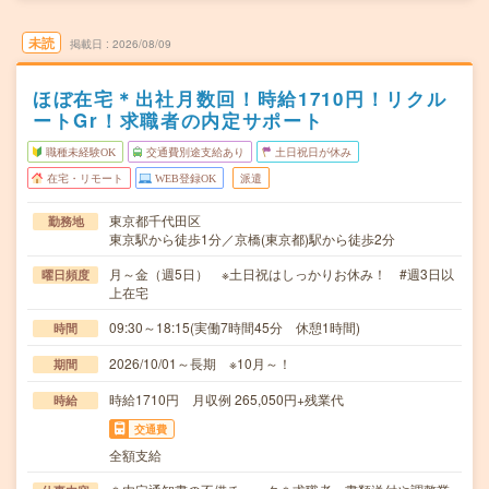
未読
掲載日
2026/08/09
ほぼ在宅＊出社月数回！時給1710円！リクル
ートGr！求職者の内定サポート
職種未経験OK
交通費別途支給あり
土日祝日が休み
在宅・リモート
WEB登録OK
派遣
東京都千代田区
勤務地
東京駅から徒歩1分／京橋(東京都)駅から徒歩2分
月～金（週5日） ※土日祝はしっかりお休み！ #週3日以
曜日頻度
上在宅
09:30～18:15(実働7時間45分 休憩1時間)
時間
2026/10/01～長期 ※10月～！
期間
時給1710円 月収例 265,050円+残業代
時給
交通費
全額支給