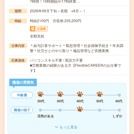
7時間！10時開始や17時終業…
2026年09月下旬～長期 ※9月～！
期間
時給2100円 月収例 235,200円
時給
交通費
全額支給
＊給与計算サポート＊勤怠管理＊社会保険手続き＊年末調
仕事内容
整＊社労士とのやり取り＊備品管理など庶務業務
パソコンスキル不要 / 英語力不要
応募資格
■労務業務の経験がある方【FlexibleCAREERのお仕事で
す】
職場の雰囲気
年齢層
20代
30代
40代
50代
60代
職場の様子
活気がある
しずか
もっと見る