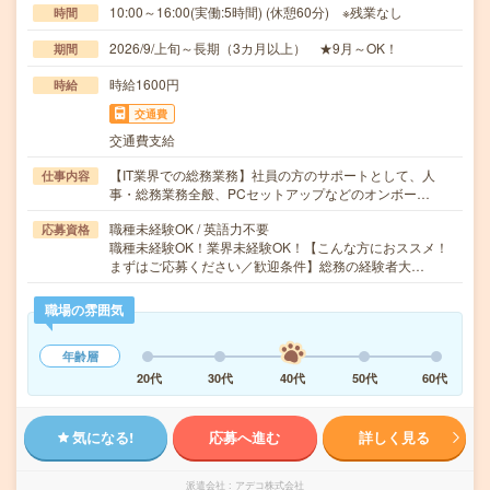
10:00～16:00(実働:5時間) (休憩60分) ※残業なし
時間
2026/9/上旬～長期（3カ月以上） ★9月～OK！
期間
時給1600円
時給
交通費
交通費支給
【IT業界での総務業務】社員の方のサポートとして、人
仕事内容
事・総務業務全般、PCセットアップなどのオンボー…
職種未経験OK / 英語力不要
応募資格
職種未経験OK！業界未経験OK！【こんな方におススメ！
まずはご応募ください／歓迎条件】総務の経験者大…
職場の雰囲気
年齢層
20代
30代
40代
50代
60代
気になる!
応募へ進む
詳しく見る
派遣会社
アデコ株式会社