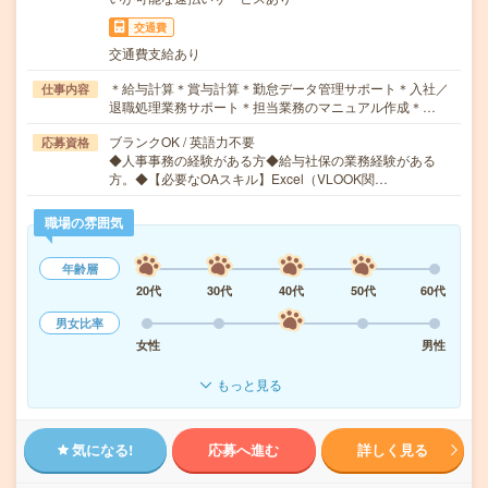
交通費
交通費支給あり
＊給与計算＊賞与計算＊勤怠データ管理サポート＊入社／
仕事内容
退職処理業務サポート＊担当業務のマニュアル作成＊…
ブランクOK / 英語力不要
応募資格
◆人事事務の経験がある方◆給与社保の業務経験がある
方。◆【必要なOAスキル】Excel（VLOOK関…
職場の雰囲気
年齢層
20代
30代
40代
50代
60代
男女比率
女性
男性
もっと見る
気になる!
応募へ進む
詳しく見る