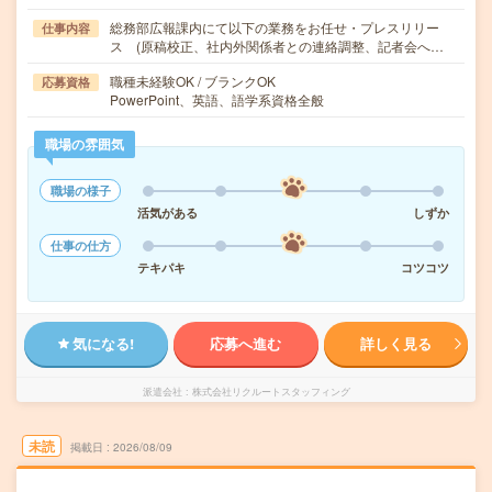
総務部広報課内にて以下の業務をお任せ・プレスリリー
仕事内容
ス (原稿校正、社内外関係者との連絡調整、記者会へ…
職種未経験OK / ブランクOK
応募資格
PowerPoint、英語、語学系資格全般
職場の雰囲気
職場の様子
活気がある
しずか
仕事の仕方
テキパキ
コツコツ
気になる!
応募へ進む
詳しく見る
派遣会社
株式会社リクルートスタッフィング
未読
掲載日
2026/08/09