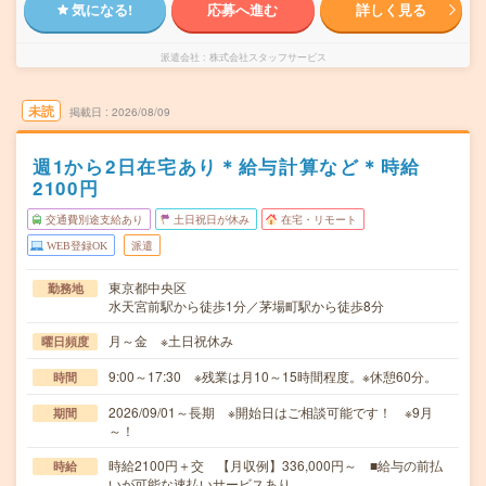
気になる!
応募へ進む
詳しく見る
派遣会社
株式会社スタッフサービス
未読
掲載日
2026/08/09
週1から2日在宅あり＊給与計算など＊時給
2100円
交通費別途支給あり
土日祝日が休み
在宅・リモート
WEB登録OK
派遣
東京都中央区
勤務地
水天宮前駅から徒歩1分／茅場町駅から徒歩8分
月～金 ※土日祝休み
曜日頻度
9:00～17:30 ※残業は月10～15時間程度。※休憩60分。
時間
2026/09/01～長期 ※開始日はご相談可能です！ ※9月
期間
～！
時給2100円＋交 【月収例】336,000円～ ■給与の前払
時給
いが可能な速払いサービスあり