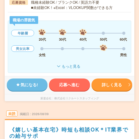
職種未経験OK / ブランクOK / 英語力不要
応募資格
■未経験OK！※Excel：VLOOKUP関数ができる方
職場の雰囲気
年齢層
20代
30代
40代
50代
60代
男女比率
女性
男性
もっと見る
気になる!
応募へ進む
詳しく見る
派遣会社
株式会社リクルートスタッフィング
未読
掲載日
2026/08/09
《嬉しい基本在宅》時短も相談OK＊IT業界で
の給与サポ