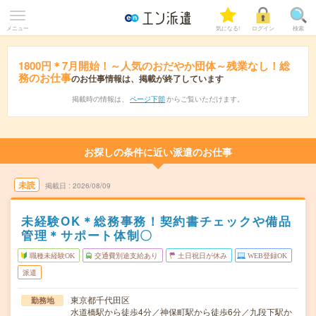
メニュー
気になる!
ログイン
検索
1800円＊7月開始！～人気のおだやか団体～残業なし！総
務のお仕事
のお仕事情報は、掲載が終了しています
掲載時の情報は、
ページ下部
からご覧いただけます。
お探しの条件に近い派遣のお仕事
未読
掲載日
2026/08/09
未経験OK＊総務事務！契約書チェックや備品
管理＊サポート体制〇
職種未経験OK
交通費別途支給あり
土日祝日が休み
WEB登録OK
派遣
東京都千代田区
勤務地
水道橋駅から徒歩4分／神保町駅から徒歩6分／九段下駅か