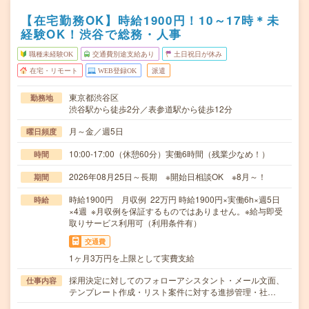
【在宅勤務OK】時給1900円！10～17時＊未
経験OK！渋谷で総務・人事
職種未経験OK
交通費別途支給あり
土日祝日が休み
在宅・リモート
WEB登録OK
派遣
東京都渋谷区
勤務地
渋谷駅から徒歩2分／表参道駅から徒歩12分
月～金／週5日
曜日頻度
10:00-17:00（休憩60分）実働6時間（残業少なめ！）
時間
2026年08月25日～長期 ※開始日相談OK ※8月～！
期間
時給1900円 月収例 22万円 時給1900円×実働6h×週5日
時給
×4週 ※月収例を保証するものではありません。※給与即受
取りサービス利用可（利用条件有）
交通費
1ヶ月3万円を上限として実費支給
採用決定に対してのフォローアシスタント・メール文面、
仕事内容
テンプレート作成・リスト案件に対する進捗管理・社…