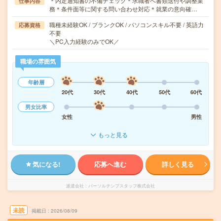
＊内定通知書の不備チェック＊求職者へ書類送付や調整業
仕事内容
務＊条件面等に関する問い合わせ対応＊就業の意向確…
職種未経験OK / ブランクOK / パソコンスキル不要 / 英語力
応募資格
不要
＼PC入力経験のみでOK／
職場の雰囲気
年齢層
20代
30代
40代
50代
60代
男女比率
女性
男性
もっと見る
気になる!
応募へ進む
詳しく見る
派遣会社
パーソルテンプスタッフ株式会社
未読
掲載日
2026/08/09