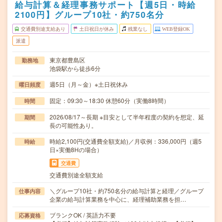
給与計算＆経理事務サポート【週5日・時給
2100円】グループ10社・約750名分
交通費別途支給あり
土日祝日が休み
残業なし
WEB登録OK
派遣
東京都豊島区
勤務地
池袋駅から徒歩6分
週5日（月～金）※土日祝休み
曜日頻度
固定：09:30～18:30 休憩60分（実働8時間）
時間
2026/08/17～長期 ※目安として半年程度の契約を想定、延
期間
長の可能性あり。
時給2,100円(交通費全額支給)／月収例：336,000円（週5
時給
日×実働8Hの場合）
交通費
交通費別途全額支給
＼グループ10社・約750名分の給与計算と経理／グループ
仕事内容
企業の給与計算業務を中心に、経理補助業務を担…
ブランクOK / 英語力不要
応募資格