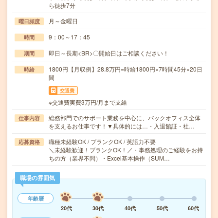
ら徒歩7分
月～金曜日
曜日頻度
9：00～17：45
時間
即日～長期<BR>〇開始日はご相談ください！
期間
1800円【月収例】28.8万円=時給1800円×7時間45分×20日
時給
間
交通費
※交通費実費3万円/月まで支給
総務部門でのサポート業務を中心に、バックオフィス全体
仕事内容
を支えるお仕事です！▼具体的には…・入退館証・社…
職種未経験OK / ブランクOK / 英語力不要
応募資格
＼未経験歓迎！ブランクOK！／・事務処理のご経験をお持
ちの方（業界不問）・Excel基本操作（SUM…
職場の雰囲気
年齢層
20代
30代
40代
50代
60代