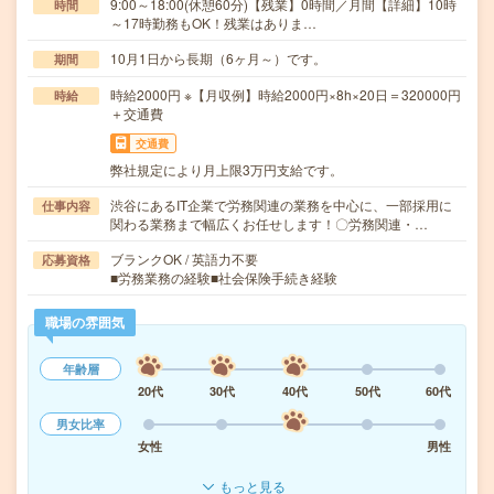
9:00～18:00(休憩60分)【残業】0時間／月間【詳細】10時
時間
～17時勤務もOK！残業はありま…
10月1日から長期（6ヶ月～）です。
期間
時給2000円 ※【月収例】時給2000円×8h×20日＝320000円
時給
＋交通費
交通費
弊社規定により月上限3万円支給です。
渋谷にあるIT企業で労務関連の業務を中心に、一部採用に
仕事内容
関わる業務まで幅広くお任せします！〇労務関連・…
ブランクOK / 英語力不要
応募資格
■労務業務の経験■社会保険手続き経験
職場の雰囲気
年齢層
20代
30代
40代
50代
60代
男女比率
女性
男性
もっと見る