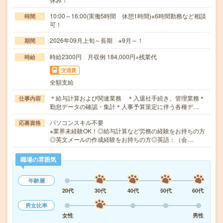
10:00～16:00(実働5時間 休憩1時間)※6時間勤務など相談
時間
可！
2026年09月上旬～長期 ※9月～！
期間
時給2300円 月収例 184,000円+残業代
時給
交通費
全額支給
＊給与計算および関連業務 ＊入退社手続き、管理業務＊
仕事内容
勤怠データの確認・集計＊人事予算策定に伴う各種デ…
パソコンスキル不要
応募資格
※業界未経験OK！◎給与計算など労務の経験をお持ちの方
◎英文メールの作成経験をお持ちの方◎英語：（会…
職場の雰囲気
年齢層
20代
30代
40代
50代
60代
男女比率
女性
男性