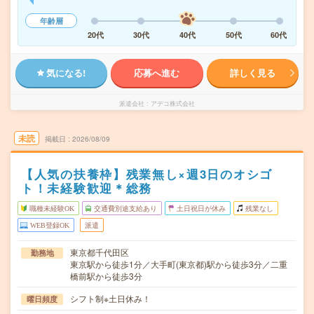
年齢層
20代
30代
40代
50代
60代
気になる!
応募へ進む
詳しく見る
派遣会社
アデコ株式会社
未読
掲載日
2026/08/09
【人気の扶養枠】残業無し×週3日のオシゴ
ト！未経験歓迎＊総務
職種未経験OK
交通費別途支給あり
土日祝日が休み
残業なし
WEB登録OK
派遣
東京都千代田区
勤務地
東京駅から徒歩1分／大手町(東京都)駅から徒歩3分／二重
橋前駅から徒歩3分
シフト制※土日休み！
曜日頻度