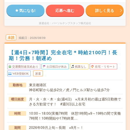
気になる!
応募へ進む
詳しく見る
派遣会社
パーソルテンプスタッフ株式会社
未読
掲載日
2026/08/09
【週4日×7時間】完全在宅＊時給2100円！長
期！労務！朝遅め
交通費別途支給あり
土日祝日が休み
残業なし
在宅・リモート
WEB登録OK
派遣
東京都港区
勤務地
神谷町駅から徒歩2分／虎ノ門ヒルズ駅から徒歩7分
月・火・水・木・金(週4日) ※月末月初の週は週5日勤務で
曜日頻度
きる方歓迎です！ #週3日以上在宅
10:00～18:00(実働7時間 休憩1時間)※9～19時の間で実働
時間
7時間！10時開始や17時終業…
2026年09月上旬～長期 ※9月～！
期間