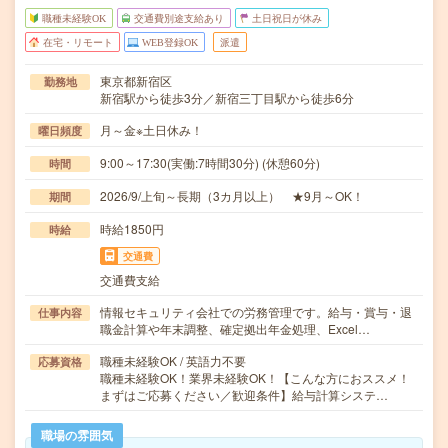
職種未経験OK
交通費別途支給あり
土日祝日が休み
在宅・リモート
WEB登録OK
派遣
東京都新宿区
勤務地
新宿駅から徒歩3分／新宿三丁目駅から徒歩6分
月～金※土日休み！
曜日頻度
9:00～17:30(実働:7時間30分) (休憩60分)
時間
2026/9/上旬～長期（3カ月以上） ★9月～OK！
期間
時給1850円
時給
交通費
交通費支給
情報セキュリティ会社での労務管理です。給与・賞与・退
仕事内容
職金計算や年末調整、確定拠出年金処理、Excel…
職種未経験OK / 英語力不要
応募資格
職種未経験OK！業界未経験OK！【こんな方におススメ！
まずはご応募ください／歓迎条件】給与計算システ…
職場の雰囲気