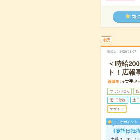
気
未読
掲載日
2026/08/07
＜時給2
ト！広報
●大手メ
派遣先
ブランクOK
既
週5日勤務
土日
デザイン
ここがポイント
《英語は抵
大手メーカーで