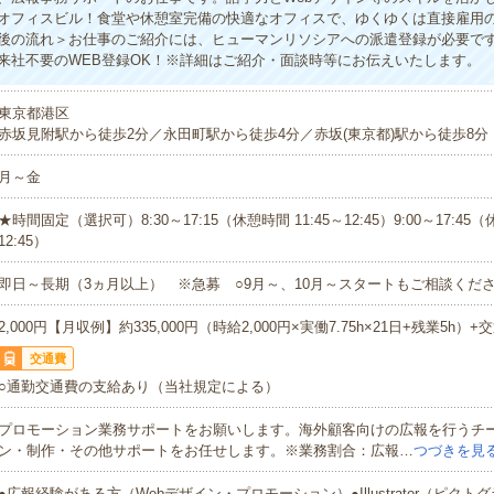
オフィスビル！食堂や休憩室完備の快適なオフィスで、ゆくゆくは直接雇用
後の流れ＞お仕事のご紹介には、ヒューマンリソシアへの派遣登録が必要で
来社不要のWEB登録OK！※詳細はご紹介・面談時等にお伝えいたします。
東京都港区
赤坂見附駅から徒歩2分／永田町駅から徒歩4分／赤坂(東京都)駅から徒歩8分
月～金
★時間固定（選択可）8:30～17:15（休憩時間 11:45～12:45）9:00～17:45（
12:45）
即日～長期（3ヵ月以上） ※急募 ○9月～、10月～スタートもご相談くださ
2,000円【月収例】約335,000円（時給2,000円×実働7.75h×21日+残業5h）+
交通費
○通勤交通費の支給あり（当社規定による）
プロモーション業務サポートをお願いします。海外顧客向けの広報を行うチ
ン・制作・その他サポートをお任せします。※業務割合：広報…
つづきを見
●広報経験がある方（Webデザイン・プロモーション）●Illustrator（ピク