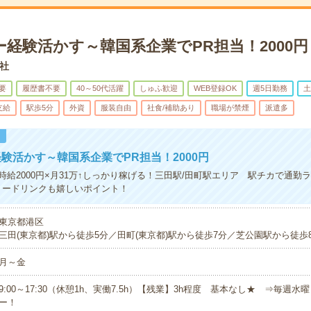
経験活かす～韓国系企業でPR担当！2000円
社
要
履歴書不要
40～50代活躍
しゅふ歓迎
WEB登録OK
週5日勤務
土
支給
駅歩5分
外資
服装自由
社食/補助あり
職場が禁煙
派遣多
！
験活かす～韓国系企業でPR担当！2000円
時給2000円×月31万↑しっかり稼げる！三田駅/田町駅エリア 駅チカで通勤
リードリンクも嬉しいポイント！
東京都港区
三田(東京都)駅から徒歩5分／田町(東京都)駅から徒歩7分／芝公園駅から徒歩
月～金
9:00～17:30（休憩1h、実働7.5h）【残業】3h程度 基本なし★ ⇒毎週
ー！