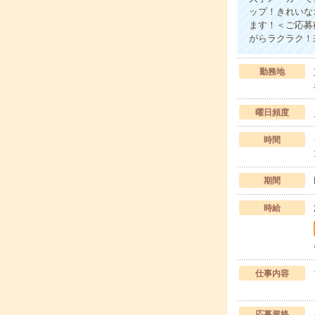
ップ！きれいな
ます！＜ご応募
がらラクラク！
勤務地
曜日頻度
時間
期間
時給
仕事内容
応募資格