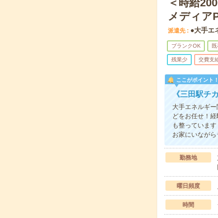
＜時給20
メディアP
●大手エ
派遣先
ブランクOK
既
残業少
交費支
ここがポイント
《三田駅チ
大手エネルギー
どをお任せ！経
も整っています
お家にいながら
勤務地
曜日頻度
時間