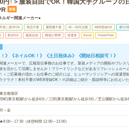
00円↑＞服装自由でOK！韓国大手グループの
R
派遣
ネルギー関連メーカー●
卒第二新卒OK
英語不要
履歴書不要
40～50代活躍
WEB登録OK
週5日
給
駅歩5分
服装自由
職場が禁煙
派遣多
Excel
PowerPoint
！
カ！》《ネイルOK！》《土日祝休み》《開始日相談可！》
関連メーカーで、広報宣伝事務のお仕事です。新規メディアの開拓やプレス
験を活かして活躍しませんか！フリードリンクなどがあるリフレッシュルー
！＜ご応募後の流れ＞お仕事のご紹介には、ヒューマンリソシアへの派遣登
ラクラク！来社不要のWEB登録OK！※詳細はご紹介・面談時等にお伝えい
東京都港区
田町(東京都)駅から徒歩6分／三田(東京都)駅から徒歩3分／芝公園駅から徒歩
月～金
★9:00～17:30（休憩時間 12:00～13:00）