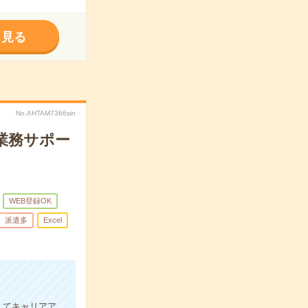
く見る
No.AHTAM7366sin
業務サポー
WEB登録OK
派遣多
Excel
してキャリアア