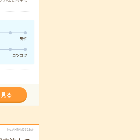
男性
コツコツ
く見る
No.AHTAM5752sin