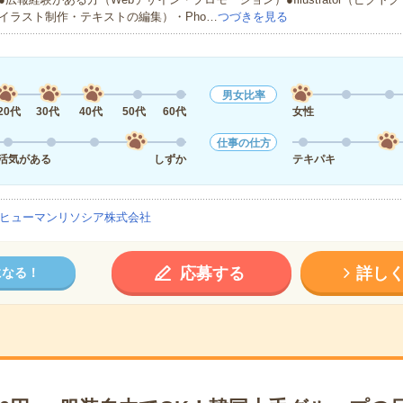
イラスト制作・テキストの編集）・Pho…
つづきを見る
男女比率
20代
30代
40代
50代
60代
女性
仕事の仕方
活気がある
しずか
テキパキ
ヒューマンリソシア株式会社
応募する
詳し
になる！