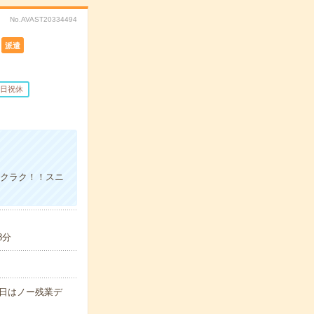
No.AVAST20334494
派遣
日祝休
ラクラク！！スニ
8分
水曜日はノー残業デ