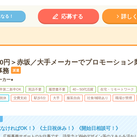
応募する
詳し
になる！
000円＞赤坂／大手メーカーでプロモーション
事務
派遣
ーカー●
卒第二新卒OK
英語不要
履歴書不要
40～50代活躍
在宅・リモートワーク
祝休
交費支給
駅歩5分
大手
服装自由
社食/補助あり
職場が禁煙
！
抗なければOK！》《土日祝休み！》《開始日相談可！》
、広報事務サポートのお仕事です。語学力とWebデザイン等のスキルを活か