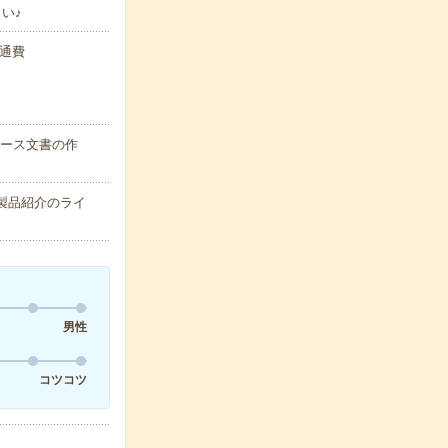
い♪
交通費
リース文書の作
製品紹介のライ
男性
コツコツ