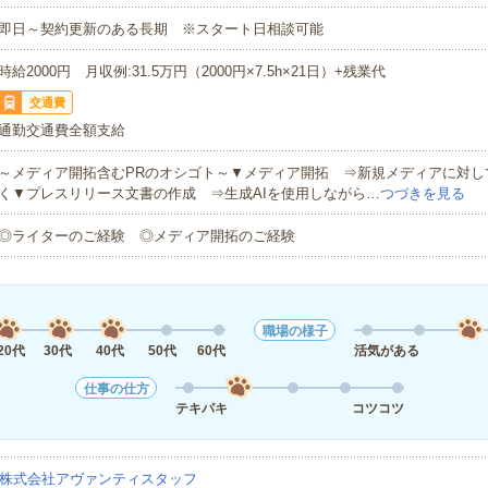
即日～契約更新のある長期 ※スタート日相談可能
時給2000円 月収例:31.5万円（2000円×7.5h×21日）+残業代
交通費
通勤交通費全額支給
～メディア開拓含むPRのオシゴト～▼メディア開拓 ⇒新規メディアに対し
く▼プレスリリース文書の作成 ⇒生成AIを使用しながら…
つづきを見る
◎ライターのご経験 ◎メディア開拓のご経験
職場の様子
20代
30代
40代
50代
60代
活気がある
仕事の仕方
テキパキ
コツコツ
株式会社アヴァンティスタッフ