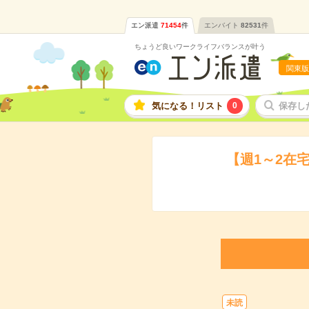
エン派遣
71454
件
エンバイト
82531
件
ちょうど良いワークライフバランスが叶う
関東版
気になる！リスト
0
保存し
【週1～2在
未読