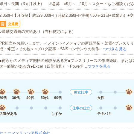
即日～長期（3ヵ月以上） ※急募 ○9月～、10月～スタートもご相談くださ
2,050円【月収例】約329,000円（時給2,050円×実働7.50h×21日+残業3h）+
交通費
○通勤交通費の支給あり（当社規定による）
PR担当をお願いします。＜メイン＞○メディアの新規開拓・架電○プレスリ
成・修正＜その他＞○ブログ記事・SNSコンテンツの制作…
つづきを見る
●何らかのメディア開拓の経験がある方●プレスリリースの作成経験、または
ター経験がある方●Excel（四則演算）・PowerP…
つづきを見る
男女比率
20代
30代
40代
50代
60代
女性
仕事の仕方
活気がある
しずか
テキパキ
ヒューマンリソシア株式会社