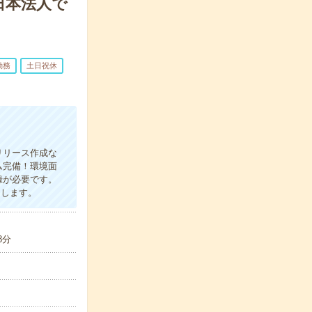
日本法人で
勤務
土日祝休
リリース作成な
ム完備！環境面
録が必要です。
たします。
8分