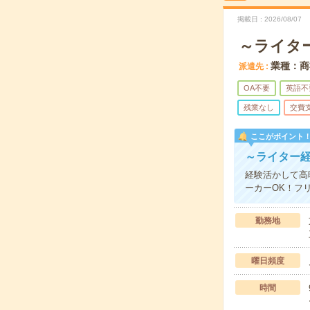
掲載日
2026/08/07
～ライター
業種：商
派遣先
OA不要
英語不
残業なし
交費
ここがポイント
～ライター経
経験活かして高
ーカーOK！フ
勤務地
曜日頻度
時間