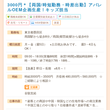
3000円＊【両国/時短勤務・時差出勤】アパレ
ルOEM企画生産！キッズ担当
職種未経験OK
交通費別途支給あり
土日祝日が休み
在宅・リモート
WEB登録OK
派遣
東京都墨田区
勤務地
両国駅から徒歩8分／両国(都営線)駅から徒歩4分
月～金（週5日） ※土日祝お休みです。 週3－4日も
曜日頻度
OK！
09:00～18:00(実働8時間 休憩1時間)※開始時刻8時・9
時間
時・10時／終了時刻17時・18時…
【急募】即日～長期 ※8月～！
期間
時給3000円～3500円 月収例 480,000円～560,000円 ☆
時給
ご経験により相談☆
交通費
全額支給
＊顧客との商談や中国・韓国などの生地市場への発注業務
仕事内容
＊中国工場とのやり取り＊仕様書作成＊資材手配＊生…