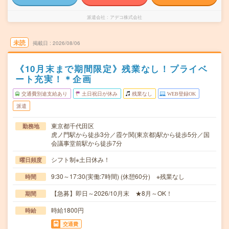
派遣会社
アデコ株式会社
未読
掲載日
2026/08/06
《10月末まで期間限定》残業なし！プライベ
ート充実！＊企画
交通費別途支給あり
土日祝日が休み
残業なし
WEB登録OK
派遣
東京都千代田区
勤務地
虎ノ門駅から徒歩3分／霞ケ関(東京都)駅から徒歩5分／国
会議事堂前駅から徒歩7分
シフト制※土日休み！
曜日頻度
9:30～17:30(実働:7時間) (休憩60分) ※残業なし
時間
【急募】即日～2026/10月末 ★8月～OK！
期間
時給1800円
時給
交通費