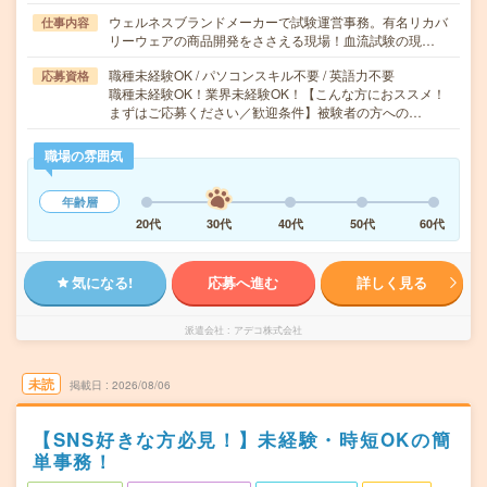
ウェルネスブランドメーカーで試験運営事務。有名リカバ
仕事内容
リーウェアの商品開発をささえる現場！血流試験の現…
職種未経験OK / パソコンスキル不要 / 英語力不要
応募資格
職種未経験OK！業界未経験OK！【こんな方におススメ！
まずはご応募ください／歓迎条件】被験者の方への…
職場の雰囲気
年齢層
20代
30代
40代
50代
60代
気になる!
応募へ進む
詳しく見る
派遣会社
アデコ株式会社
未読
掲載日
2026/08/06
【SNS好きな方必見！】未経験・時短OKの簡
単事務！