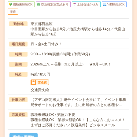
職種未経験OK
交通費別途支給あり
土日祝日が休み
WEB登録OK
派遣
東京都目黒区
勤務地
中目黒駅から徒歩8分／池尻大橋駅から徒歩14分／代官山
駅から徒歩16分
月～金※土日休み！
曜日頻度
9:00～18:00(実働:8時間) (休憩60分)
時間
2026/9/上旬～長期（3カ月以上） ★9月～OK！
期間
時給1850円
時給
交通費
交通費支給
【アデコ限定求人】総合イベント会社にて、イベント事務
仕事内容
局サポートのお仕事です。主に出展者の方との各種や…
職種未経験OK / 英語力不要
応募資格
職種未経験OK！業界未経験OK！【こんな方におススメ！
まずはご応募ください／歓迎条件】ビジネスメール…