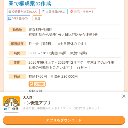
業で構成案の作成
交通費別途支給あり
土日祝日が休み
在宅・リモート
WEB登録OK
派遣
東京都千代田区
勤務地
有楽町駅から徒歩1分／日比谷駅から徒歩1分
月～金（週5日） ※土日祝休みです！
曜日頻度
09:00～18:00(実働8時間 休憩1時間)
時間
2026年09月上旬～2026年12月下旬 年末までのお仕事！
期間
延長の可能性もございます！ ※9月～！
時給1750円 月収例 280,000円
時給
交通費
全額支給
大人気！
○メール/CRM施策の制作・進行管理→構成案作成、原稿デ
仕事内容
エン派遣アプリ
ィレクション、デザイナー連携、校正/品質管理…
派遣のお仕事情報がたくさん！プッシュ通知で受け取ろう！
英語力不要
応募資格
※業界未経験OK！マーケティング経験のある方
アプリをダウンロード