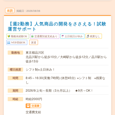
未読
掲載日
2026/08/06
【週2勤務】人気商品の開発をささえる！試験
運営サポート
職種未経験OK
交通費別途支給あり
土日祝日が休み
残業なし
WEB登録OK
派遣
東京都品川区
勤務地
北品川駅から徒歩10分／大崎駅から徒歩12分／品川駅から
徒歩13分
シフト制※土日休み！
曜日頻度
8:45～16:30(実働:7時間) (休憩45分) ※シフト制 ※残業な
時間
し
2026/9/上旬～長期（3カ月以上） ★9月～OK！
期間
時給2000円
時給
交通費
交通費支給