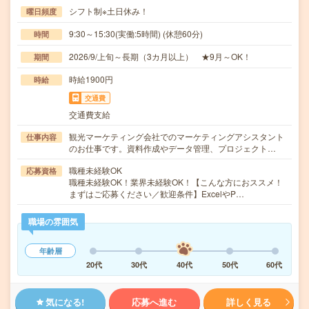
シフト制※土日休み！
曜日頻度
9:30～15:30(実働:5時間) (休憩60分)
時間
2026/9/上旬～長期（3カ月以上） ★9月～OK！
期間
時給1900円
時給
交通費
交通費支給
観光マーケティング会社でのマーケティングアシスタント
仕事内容
のお仕事です。資料作成やデータ管理、プロジェクト…
職種未経験OK
応募資格
職種未経験OK！業界未経験OK！【こんな方におススメ！
まずはご応募ください／歓迎条件】ExcelやP…
職場の雰囲気
年齢層
20代
30代
40代
50代
60代
気になる!
応募へ進む
詳しく見る