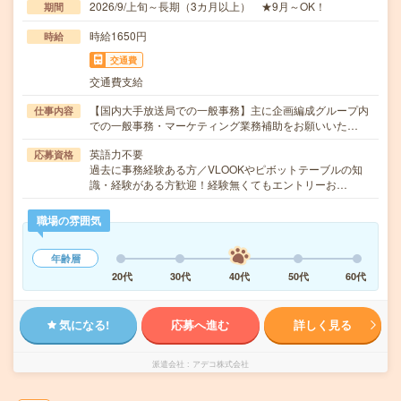
2026/9/上旬～長期（3カ月以上） ★9月～OK！
期間
時給1650円
時給
交通費
交通費支給
【国内大手放送局での一般事務】主に企画編成グループ内
仕事内容
での一般事務・マーケティング業務補助をお願いいた…
英語力不要
応募資格
過去に事務経験ある方／VLOOKやピボットテーブルの知
識・経験がある方歓迎！経験無くてもエントリーお…
職場の雰囲気
年齢層
20代
30代
40代
50代
60代
気になる!
応募へ進む
詳しく見る
派遣会社
アデコ株式会社