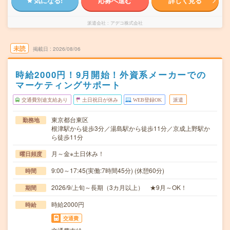
気になる!
応募へ進む
詳しく見る
派遣会社
アデコ株式会社
未読
掲載日
2026/08/06
時給2000円！9月開始！外資系メーカーでの
マーケティングサポート
交通費別途支給あり
土日祝日が休み
WEB登録OK
派遣
東京都台東区
勤務地
根津駅から徒歩3分／湯島駅から徒歩11分／京成上野駅か
ら徒歩11分
月～金※土日休み！
曜日頻度
9:00～17:45(実働:7時間45分) (休憩60分)
時間
2026/9/上旬～長期（3カ月以上） ★9月～OK！
期間
時給2000円
時給
交通費