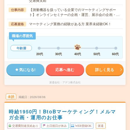
交通費支給
【測量機器を扱っている企業でのマーケティングサポー
仕事内容
ト】オンラインセミナーの企画・運営、展示会の企画・…
マーケティング業務の経験がある方 業界未経験OK！
応募資格
職場の雰囲気
年齢層
20代
30代
40代
50代
60代
気になる!
応募へ進む
詳しく見る
派遣会社
アデコ株式会社
未読
掲載日
2026/08/06
時給1950円！BtoBマーケティング！メルマ
ガ企画・運用のお仕事
交通費別途支給あり
土日祝日が休み
WEB登録OK
派遣