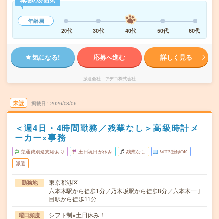
職場の雰囲気
年齢層
20代
30代
40代
50代
60代
気になる!
応募へ進む
詳しく見る
派遣会社
アデコ株式会社
未読
掲載日
2026/08/06
＜週4日・4時間勤務／残業なし＞高級時計メ
ーカー×事務
交通費別途支給あり
土日祝日が休み
残業なし
WEB登録OK
派遣
東京都港区
勤務地
六本木駅から徒歩1分／乃木坂駅から徒歩8分／六本木一丁
目駅から徒歩11分
シフト制※土日休み！
曜日頻度