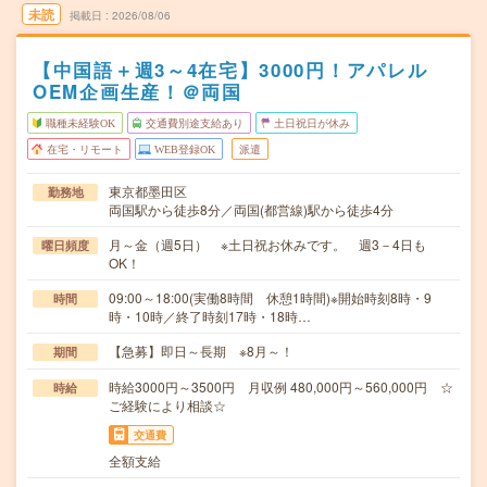
未読
掲載日
2026/08/06
【中国語＋週3～4在宅】3000円！アパレル
OEM企画生産！＠両国
職種未経験OK
交通費別途支給あり
土日祝日が休み
在宅・リモート
WEB登録OK
派遣
東京都墨田区
勤務地
両国駅から徒歩8分／両国(都営線)駅から徒歩4分
月～金（週5日） ※土日祝お休みです。 週3－4日も
曜日頻度
OK！
09:00～18:00(実働8時間 休憩1時間)※開始時刻8時・9
時間
時・10時／終了時刻17時・18時…
【急募】即日～長期 ※8月～！
期間
時給3000円～3500円 月収例 480,000円～560,000円 ☆
時給
ご経験により相談☆
交通費
全額支給