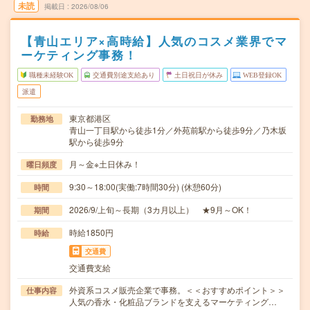
未読
掲載日
2026/08/06
【青山エリア×高時給】人気のコスメ業界でマ
ーケティング事務！
職種未経験OK
交通費別途支給あり
土日祝日が休み
WEB登録OK
派遣
東京都港区
勤務地
青山一丁目駅から徒歩1分／外苑前駅から徒歩9分／乃木坂
駅から徒歩9分
月～金※土日休み！
曜日頻度
9:30～18:00(実働:7時間30分) (休憩60分)
時間
2026/9/上旬～長期（3カ月以上） ★9月～OK！
期間
時給1850円
時給
交通費
交通費支給
外資系コスメ販売企業で事務。＜＜おすすめポイント＞＞
仕事内容
人気の香水・化粧品ブランドを支えるマーケティング…