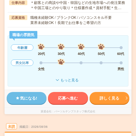
＊顧客との商談や中国・韓国などの生地市場への発注業務
仕事内容
＊中国工場とのやり取り＊仕様書作成＊資材手配＊生…
職種未経験OK / ブランクOK / パソコンスキル不要
応募資格
業界未経験OK！長期でお仕事をご希望の方
職場の雰囲気
年齢層
20代
30代
40代
50代
60代
男女比率
女性
男性
もっと見る
気になる!
応募へ進む
詳しく見る
派遣会社
パーソルテンプスタッフ株式会社
未読
掲載日
2026/08/06