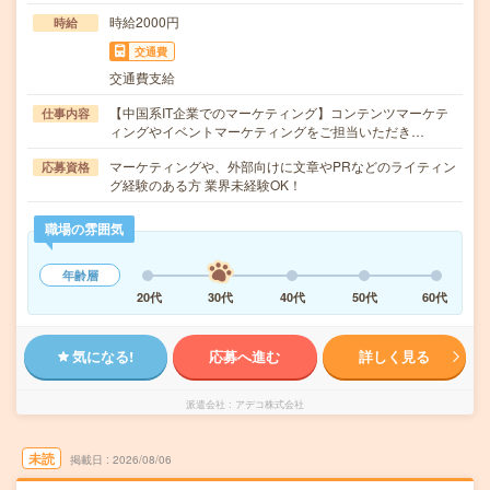
時給2000円
時給
交通費
交通費支給
【中国系IT企業でのマーケティング】コンテンツマーケテ
仕事内容
ィングやイベントマーケティングをご担当いただき…
マーケティングや、外部向けに文章やPRなどのライティン
応募資格
グ経験のある方 業界未経験OK！
職場の雰囲気
年齢層
20代
30代
40代
50代
60代
気になる!
応募へ進む
詳しく見る
派遣会社
アデコ株式会社
未読
掲載日
2026/08/06