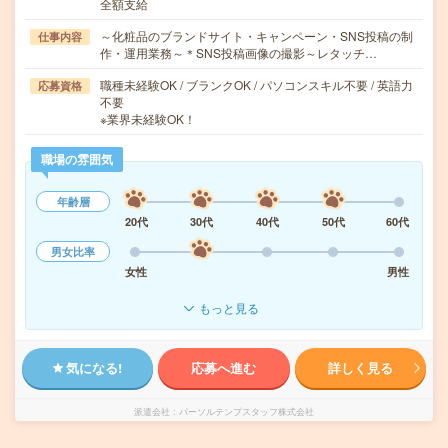
全額支給
～化粧品のブランドサイト・キャンペーン・SNS投稿の制
仕事内容
作・運用業務～＊SNS投稿画像の撮影～レタッチ…
職種未経験OK / ブランクOK / パソコンスキル不要 / 英語力
応募資格
不要
※業界未経験OK！
職場の雰囲気
年齢層
20代
30代
40代
50代
60代
男女比率
女性
男性
もっと見る
気になる!
応募へ進む
詳しく見る
派遣会社
パーソルテンプスタッフ株式会社