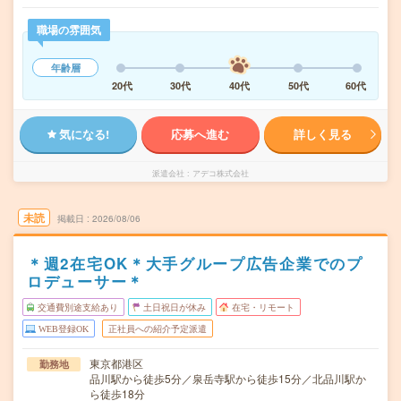
職場の雰囲気
年齢層
20代
30代
40代
50代
60代
気になる!
応募へ進む
詳しく見る
派遣会社
アデコ株式会社
未読
掲載日
2026/08/06
＊週2在宅OK＊大手グループ広告企業でのプ
ロデューサー＊
交通費別途支給あり
土日祝日が休み
在宅・リモート
WEB登録OK
正社員への紹介予定派遣
東京都港区
勤務地
品川駅から徒歩5分／泉岳寺駅から徒歩15分／北品川駅か
ら徒歩18分