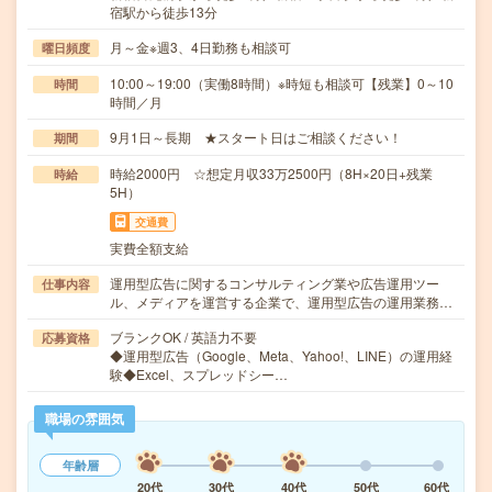
宿駅から徒歩13分
月～金※週3、4日勤務も相談可
曜日頻度
10:00～19:00（実働8時間）※時短も相談可【残業】0～10
時間
時間／月
9月1日～長期 ★スタート日はご相談ください！
期間
時給2000円 ☆想定月収33万2500円（8H×20日+残業
時給
5H）
交通費
実費全額支給
運用型広告に関するコンサルティング業や広告運用ツー
仕事内容
ル、メディアを運営する企業で、運用型広告の運用業務…
ブランクOK / 英語力不要
応募資格
◆運用型広告（Google、Meta、Yahoo!、LINE）の運用経
験◆Excel、スプレッドシー…
職場の雰囲気
年齢層
20代
30代
40代
50代
60代