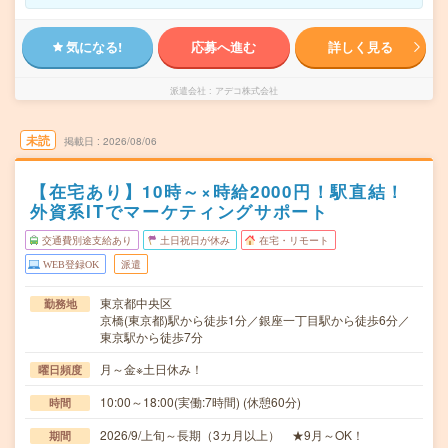
気になる!
応募へ進む
詳しく見る
派遣会社
アデコ株式会社
未読
掲載日
2026/08/06
【在宅あり】10時～×時給2000円！駅直結！
外資系ITでマーケティングサポート
交通費別途支給あり
土日祝日が休み
在宅・リモート
WEB登録OK
派遣
東京都中央区
勤務地
京橋(東京都)駅から徒歩1分／銀座一丁目駅から徒歩6分／
東京駅から徒歩7分
月～金※土日休み！
曜日頻度
10:00～18:00(実働:7時間) (休憩60分)
時間
2026/9/上旬～長期（3カ月以上） ★9月～OK！
期間