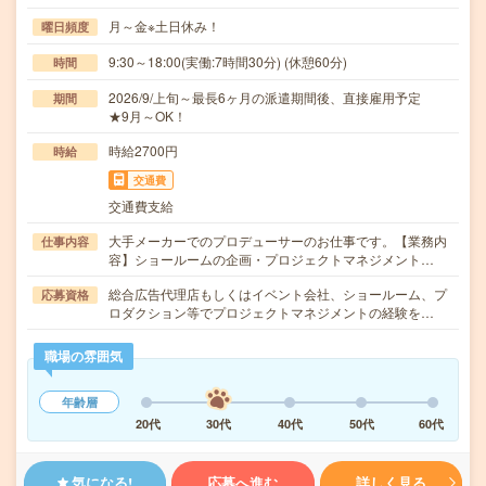
月～金※土日休み！
曜日頻度
9:30～18:00(実働:7時間30分) (休憩60分)
時間
2026/9/上旬～最長6ヶ月の派遣期間後、直接雇用予定
期間
★9月～OK！
時給2700円
時給
交通費
交通費支給
大手メーカーでのプロデューサーのお仕事です。【業務内
仕事内容
容】ショールームの企画・プロジェクトマネジメント…
総合広告代理店もしくはイベント会社、ショールーム、プ
応募資格
ロダクション等でプロジェクトマネジメントの経験を…
職場の雰囲気
年齢層
20代
30代
40代
50代
60代
気になる!
応募へ進む
詳しく見る