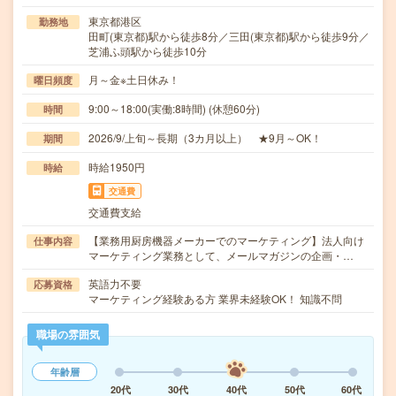
東京都港区
勤務地
田町(東京都)駅から徒歩8分／三田(東京都)駅から徒歩9分／
芝浦ふ頭駅から徒歩10分
月～金※土日休み！
曜日頻度
9:00～18:00(実働:8時間) (休憩60分)
時間
2026/9/上旬～長期（3カ月以上） ★9月～OK！
期間
時給1950円
時給
交通費
交通費支給
【業務用厨房機器メーカーでのマーケティング】法人向け
仕事内容
マーケティング業務として、メールマガジンの企画・…
英語力不要
応募資格
マーケティング経験ある方 業界未経験OK！ 知識不問
職場の雰囲気
年齢層
20代
30代
40代
50代
60代