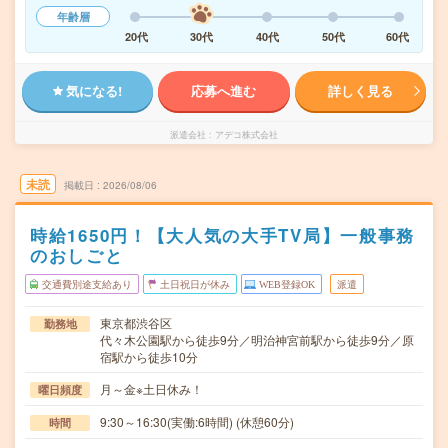
年齢層
20代
30代
40代
50代
60代
気になる!
応募へ進む
詳しく見る
派遣会社
アデコ株式会社
未読
掲載日
2026/08/06
時給1650円！【大人気の大手TV局】一般事務
のおしごと
交通費別途支給あり
土日祝日が休み
WEB登録OK
派遣
東京都渋谷区
勤務地
代々木公園駅から徒歩9分／明治神宮前駅から徒歩9分／原
宿駅から徒歩10分
月～金※土日休み！
曜日頻度
9:30～16:30(実働:6時間) (休憩60分)
時間