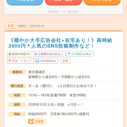
派遣会社
アデコ株式会社
未読
掲載日
2026/08/06
《穏やか大手広告会社×在宅あり！》高時給
2600円＊人気のSNS投稿制作など！
職種未経験OK
交通費別途支給あり
土日祝日が休み
在宅・リモート
WEB登録OK
派遣
東京都港区
勤務地
新橋駅から徒歩6分／汐留駅から徒歩2分
月～金（週5日） ※土日祝日がお休みです！
曜日頻度
10:00～18:00(実働7時間 休憩1時間)
時間
2026年10月上旬～長期 ※10月～！
期間
時給2600円 月収例 364,000円+残業代
時給
交通費