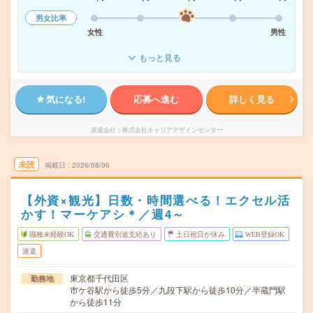
男女比率
女性
男性
もっと見る
気になる!
応募へ進む
詳しく見る
派遣会社
株式会社キャリアデザインセンター
未読
掲載日
2026/08/06
【外資×観光】日数・時間選べる！エクセル活
かす！マーケアシ＊／週4～
職種未経験OK
交通費別途支給あり
土日祝日が休み
WEB登録OK
派遣
東京都千代田区
勤務地
市ケ谷駅から徒歩5分／九段下駅から徒歩10分／半蔵門駅
から徒歩11分