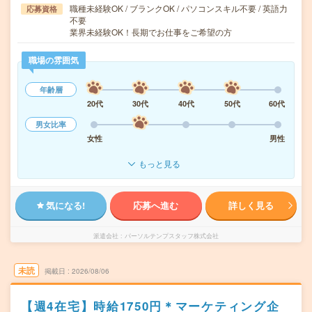
職種未経験OK / ブランクOK / パソコンスキル不要 / 英語力
応募資格
不要
業界未経験OK！長期でお仕事をご希望の方
職場の雰囲気
年齢層
20代
30代
40代
50代
60代
男女比率
女性
男性
もっと見る
気になる!
応募へ進む
詳しく見る
派遣会社
パーソルテンプスタッフ株式会社
未読
掲載日
2026/08/06
【週4在宅】時給1750円＊マーケティング企