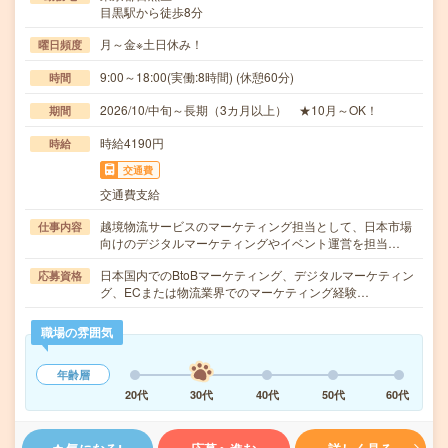
目黒駅から徒歩8分
月～金※土日休み！
曜日頻度
9:00～18:00(実働:8時間) (休憩60分)
時間
2026/10/中旬～長期（3カ月以上） ★10月～OK！
期間
時給4190円
時給
交通費
交通費支給
越境物流サービスのマーケティング担当として、日本市場
仕事内容
向けのデジタルマーケティングやイベント運営を担当…
日本国内でのBtoBマーケティング、デジタルマーケティン
応募資格
グ、ECまたは物流業界でのマーケティング経験…
職場の雰囲気
年齢層
20代
30代
40代
50代
60代