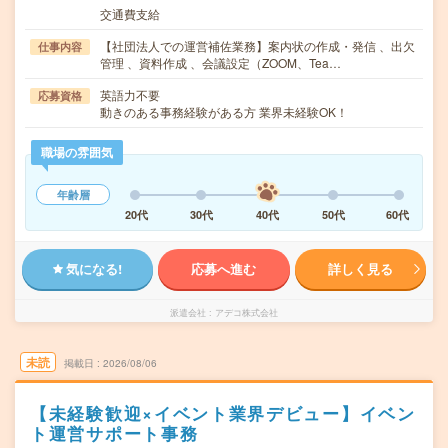
交通費支給
【社団法人での運営補佐業務】案内状の作成・発信 、出欠
仕事内容
管理 、資料作成 、会議設定（ZOOM、Tea…
英語力不要
応募資格
動きのある事務経験がある方 業界未経験OK！
職場の雰囲気
年齢層
20代
30代
40代
50代
60代
気になる!
応募へ進む
詳しく見る
派遣会社
アデコ株式会社
未読
掲載日
2026/08/06
【未経験歓迎×イベント業界デビュー】イベン
ト運営サポート事務