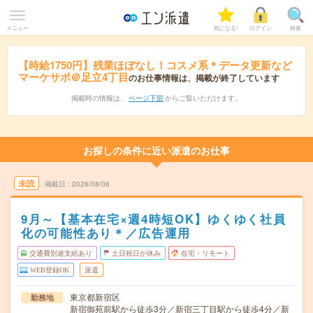
メニュー
気になる!
ログイン
検索
【時給1750円】残業ほぼなし！コスメ系＊データ更新など
マーケサポ＠足立4丁目
のお仕事情報は、掲載が終了しています
掲載時の情報は、
ページ下部
からご覧いただけます。
お探しの条件に近い派遣のお仕事
未読
掲載日
2026/08/06
9月～【基本在宅×週4時短OK】ゆくゆく社員
化の可能性あり＊／広告運用
交通費別途支給あり
土日祝日が休み
在宅・リモート
WEB登録OK
派遣
東京都新宿区
勤務地
新宿御苑前駅から徒歩3分／新宿三丁目駅から徒歩4分／新