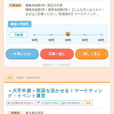
職種未経験OK / 英語力不要
応募資格
職種未経験OK！業界未経験OK！【こんな方におススメ！
まずはご応募ください／歓迎条件】マーケティング…
職場の雰囲気
年齢層
20代
30代
40代
50代
60代
気になる!
応募へ進む
詳しく見る
派遣会社
アデコ株式会社
未読
掲載日
2026/08/06
＜大手外資＞英語を活かせる！マーケティン
グ・イベント運営
交通費別途支給あり
土日祝日が休み
WEB登録OK
派遣
東京都目黒区
勤務地