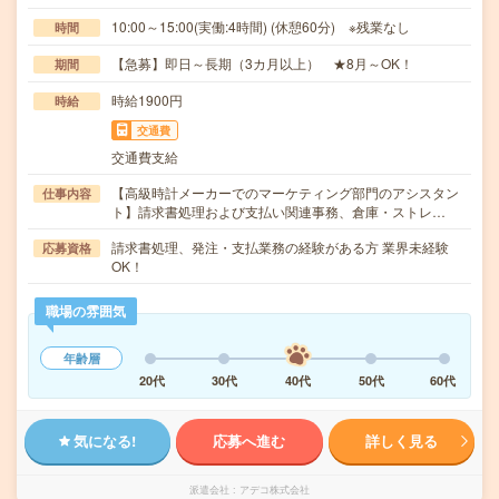
10:00～15:00(実働:4時間) (休憩60分) ※残業なし
時間
【急募】即日～長期（3カ月以上） ★8月～OK！
期間
時給1900円
時給
交通費
交通費支給
【高級時計メーカーでのマーケティング部門のアシスタン
仕事内容
ト】請求書処理および支払い関連事務、倉庫・ストレ…
請求書処理、発注・支払業務の経験がある方 業界未経験
応募資格
OK！
職場の雰囲気
年齢層
20代
30代
40代
50代
60代
気になる!
応募へ進む
詳しく見る
派遣会社
アデコ株式会社