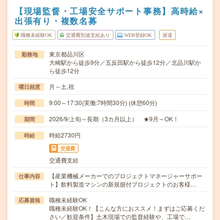
【現場監督・工場安全サポート事務】高時給×
出張有り・複数名募
職種未経験OK
交通費別途支給あり
WEB登録OK
派遣
東京都品川区
勤務地
大崎駅から徒歩9分／五反田駅から徒歩12分／北品川駅か
ら徒歩12分
月～土,祝
曜日頻度
9:00～17:30(実働:7時間30分) (休憩60分)
時間
2026/9/上旬～長期（3カ月以上） ★9月～OK！
期間
時給2730円
時給
交通費
交通費支給
【産業機械メーカーでのプロジェクトマネージャーサポー
仕事内容
ト】飲料製造マシンの新規据付プロジェクトのお客様…
職種未経験OK
応募資格
職種未経験OK！【こんな方におススメ！まずはご応募くだ
さい／歓迎条件】土木現場での監督経験や、工場で…