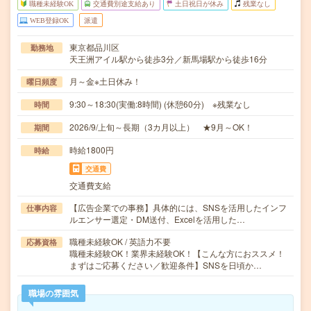
職種未経験OK
交通費別途支給あり
土日祝日が休み
残業なし
WEB登録OK
派遣
東京都品川区
勤務地
天王洲アイル駅から徒歩3分／新馬場駅から徒歩16分
月～金※土日休み！
曜日頻度
9:30～18:30(実働:8時間) (休憩60分) ※残業なし
時間
2026/9/上旬～長期（3カ月以上） ★9月～OK！
期間
時給1800円
時給
交通費
交通費支給
【広告企業での事務】具体的には、SNSを活用したインフ
仕事内容
ルエンサー選定・DM送付、Excelを活用した…
職種未経験OK / 英語力不要
応募資格
職種未経験OK！業界未経験OK！【こんな方におススメ！
まずはご応募ください／歓迎条件】SNSを日頃か…
職場の雰囲気