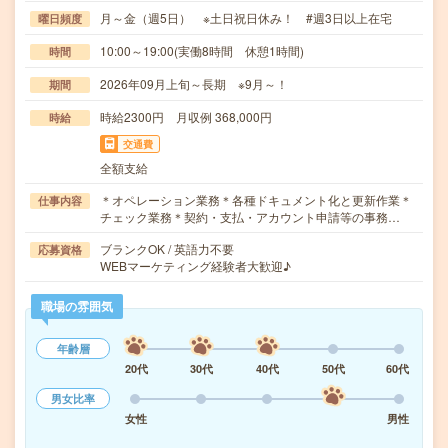
月～金（週5日） ※土日祝日休み！ #週3日以上在宅
曜日頻度
10:00～19:00(実働8時間 休憩1時間)
時間
2026年09月上旬～長期 ※9月～！
期間
時給2300円 月収例 368,000円
時給
交通費
全額支給
＊オペレーション業務＊各種ドキュメント化と更新作業＊
仕事内容
チェック業務＊契約・支払・アカウント申請等の事務…
ブランクOK / 英語力不要
応募資格
WEBマーケティング経験者大歓迎♪
職場の雰囲気
年齢層
20代
30代
40代
50代
60代
男女比率
女性
男性