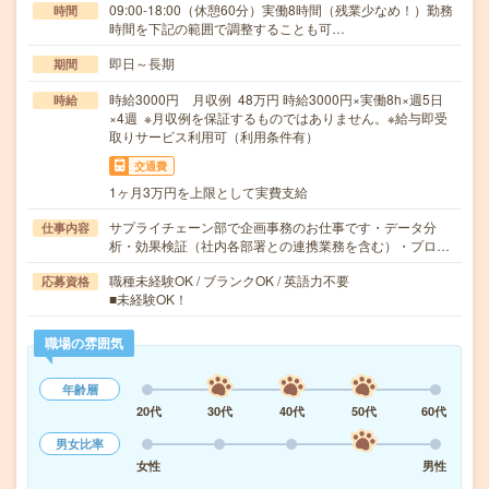
09:00-18:00（休憩60分）実働8時間（残業少なめ！）勤務
時間
時間を下記の範囲で調整することも可…
即日～長期
期間
時給3000円 月収例 48万円 時給3000円×実働8h×週5日
時給
×4週 ※月収例を保証するものではありません。※給与即受
取りサービス利用可（利用条件有）
交通費
1ヶ月3万円を上限として実費支給
サプライチェーン部で企画事務のお仕事です・データ分
仕事内容
析・効果検証（社内各部署との連携業務を含む）・プロ…
職種未経験OK / ブランクOK / 英語力不要
応募資格
■未経験OK！
職場の雰囲気
年齢層
20代
30代
40代
50代
60代
男女比率
女性
男性