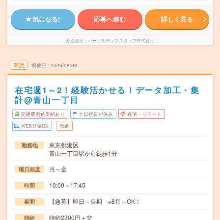
気になる!
応募へ進む
詳しく見る
派遣会社
パーソルテンプスタッフ株式会社
未読
掲載日
2026/08/09
在宅週1～2！経験活かせる！データ加工・集
計@青山一丁目
交通費別途支給あり
土日祝日が休み
在宅・リモート
WEB登録OK
派遣
東京都港区
勤務地
青山一丁目駅から徒歩1分
月～金
曜日頻度
10:00～17:45
時間
【急募】即日～長期 ※8月～OK！
期間
時給2300円＋交
時給