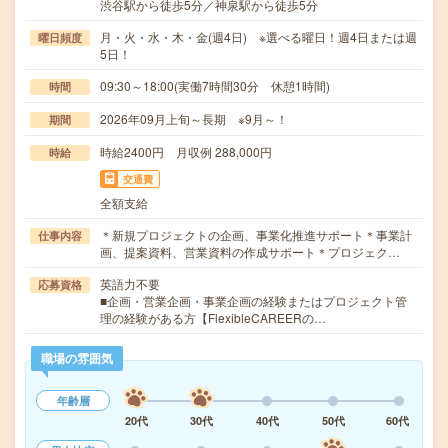
渋谷駅から徒歩5分／神泉駅から徒歩5分
月・火・水・木・金(週4日) ※選べる曜日！週4日または週
曜日頻度
5日！
09:30～18:00(実働7時間30分 休憩1時間)
時間
2026年09月上旬～長期 ※9月～！
期間
時給2400円 月収例 288,000円
時給
交通費
全額支給
＊新規プロジェクトの企画、事業化推進サポート＊事業計
仕事内容
画、提案資料、営業資料の作成サポート＊プロジェク…
英語力不要
応募資格
■企画・営業企画・事業企画の経験またはプロジェクト管
理の経験がある方【FlexibleCAREERの…
職場の雰囲気
年齢層
20代
30代
40代
50代
60代