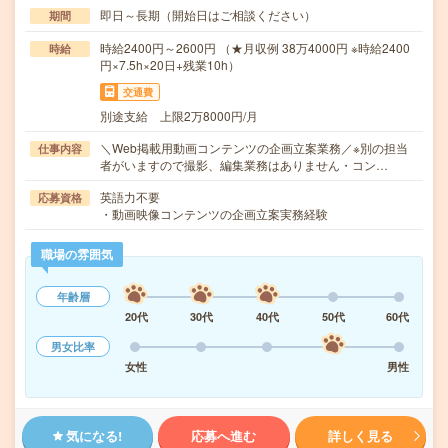
即日～長期（開始日はご相談ください）
期間
時給2400円～2600円 （★月収例 38万4000円 ※時給2400
時給
円×7.5h×20日+残業10h）
交通費
別途支給 上限2万8000円/月
＼Web掲載用動画コンテンツの企画立案業務／※別の担当
仕事内容
者がいますので撮影、編集業務はありません・コン…
英語力不要
応募資格
・動画映像コンテンツの企画立案実務経験
職場の雰囲気
年齢層
20代
30代
40代
50代
60代
男女比率
女性
男性
気になる!
応募へ進む
詳しく見る