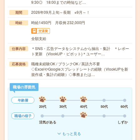
9:30◎ 18:00までの時短など…
2026年09月上旬～長期 ※9月～！
期間
時給1450円 月収例 232,000円
時給
交通費
全額支給
＊SNS・広告データをシステムから抽出・集計 ＊レポー
仕事内容
ト更新 (VlookUP・ピボット)＊ユーザー…
職種未経験OK / ブランクOK / 英語力不要
応募資格
◇ExcelやGoogleスプレッドシートの経験（VlookUPを新
規作成・集計の経験）◇事務または…
職場の雰囲気
年齢層
20代
30代
40代
50代
60代
職場の様子
活気がある
しずか
もっと見る