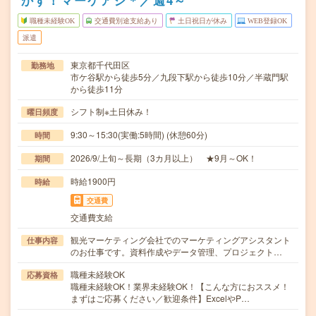
かす！マーケアシ＊／週4～
職種未経験OK
交通費別途支給あり
土日祝日が休み
WEB登録OK
派遣
東京都千代田区
勤務地
市ケ谷駅から徒歩5分／九段下駅から徒歩10分／半蔵門駅
から徒歩11分
シフト制※土日休み！
曜日頻度
9:30～15:30(実働:5時間) (休憩60分)
時間
2026/9/上旬～長期（3カ月以上） ★9月～OK！
期間
時給1900円
時給
交通費
交通費支給
観光マーケティング会社でのマーケティングアシスタント
仕事内容
のお仕事です。資料作成やデータ管理、プロジェクト…
職種未経験OK
応募資格
職種未経験OK！業界未経験OK！【こんな方におススメ！
まずはご応募ください／歓迎条件】ExcelやP…