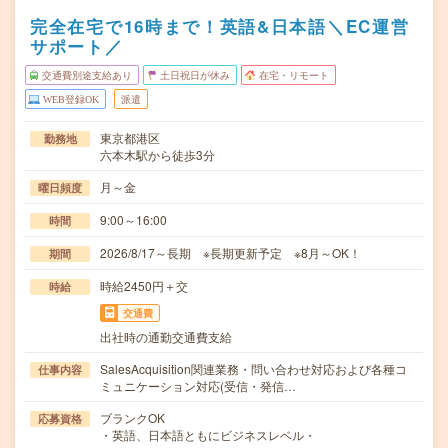
完全在宅で16時まで！英語&日本語＼EC運営
サポート／
交通費別途支給あり
土日祝日が休み
在宅・リモート
WEB登録OK
派遣
東京都港区
勤務地
六本木駅から徒歩3分
月～金
曜日頻度
9:00～16:00
時間
2026/8/17～長期 ※長期更新予定 ※8月～OK！
期間
時給2450円＋交
時給
交通費
出社時の通勤交通費支給
SalesAcquisition関連業務・問い合わせ対応および各種コ
仕事内容
ミュニケーション対応(受信・発信…
ブランクOK
応募資格
・英語、日本語ともにビジネスレベル・