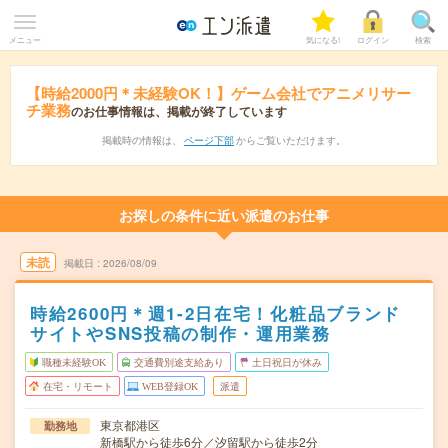
メニュー
気になる!
ログイン
検索
【時給2000円＊未経験OK！】ゲーム会社でアニメリサー
チ業務
のお仕事情報は、掲載が終了しています
掲載時の情報は、
ページ下部
からご覧いただけます。
お探しの条件に近い派遣のお仕事
未読
掲載日
2026/08/09
時給2600円＊週1-2日在宅！化粧品ブランド
サイトやSNS投稿の制作・運用業務
職種未経験OK
交通費別途支給あり
土日祝日が休み
在宅・リモート
WEB登録OK
派遣
東京都港区
勤務地
新橋駅から徒歩6分／汐留駅から徒歩2分