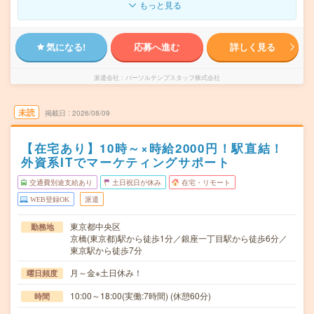
もっと見る
気になる!
応募へ進む
詳しく見る
派遣会社
パーソルテンプスタッフ株式会社
未読
掲載日
2026/08/09
【在宅あり】10時～×時給2000円！駅直結！
外資系ITでマーケティングサポート
交通費別途支給あり
土日祝日が休み
在宅・リモート
WEB登録OK
派遣
東京都中央区
勤務地
京橋(東京都)駅から徒歩1分／銀座一丁目駅から徒歩6分／
東京駅から徒歩7分
月～金※土日休み！
曜日頻度
10:00～18:00(実働:7時間) (休憩60分)
時間