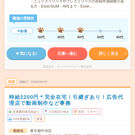
・ニュースリリースやプレスリリースの原稿作成経験があ
る方・Excel:SUM・AVEまで・Excel…
職場の雰囲気
年齢層
20代
30代
40代
50代
60代
気になる!
応募へ進む
詳しく見る
派遣会社
マンパワーグループ株式会社
未読
掲載日
2026/08/09
時給2200円＊完全在宅！引継ぎあり！広告代
理店で動画制作など事務
交通費別途支給あり
土日祝日が休み
在宅・リモート
WEB登録OK
派遣
東京都中央区
勤務地