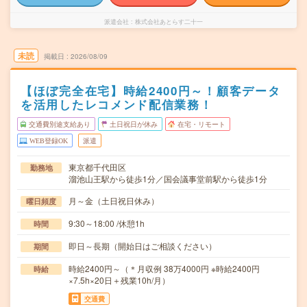
派遣会社
株式会社あとらす二十一
未読
掲載日
2026/08/09
【ほぼ完全在宅】時給2400円～！顧客データ
を活用したレコメンド配信業務！
交通費別途支給あり
土日祝日が休み
在宅・リモート
WEB登録OK
派遣
東京都千代田区
勤務地
溜池山王駅から徒歩1分／国会議事堂前駅から徒歩1分
月～金（土日祝日休み）
曜日頻度
9:30～18:00 /休憩1h
時間
即日～長期（開始日はご相談ください）
期間
時給2400円～（＊月収例 38万4000円 ※時給2400円
時給
×7.5h×20日＋残業10h/月）
交通費