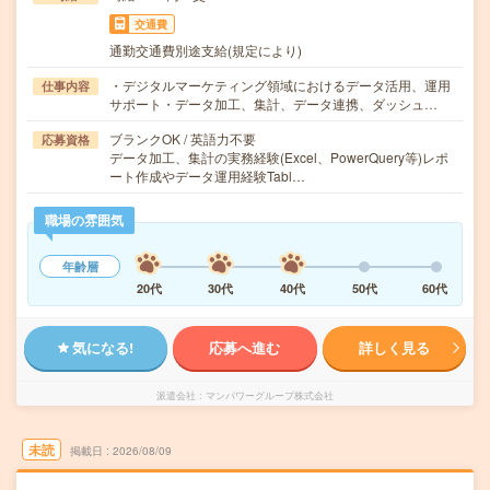
交通費
通勤交通費別途支給(規定により)
・デジタルマーケティング領域におけるデータ活用、運用
仕事内容
サポート・データ加工、集計、データ連携、ダッシュ…
ブランクOK / 英語力不要
応募資格
データ加工、集計の実務経験(Excel、PowerQuery等)レポ
ート作成やデータ運用経験Tabl…
職場の雰囲気
年齢層
20代
30代
40代
50代
60代
気になる!
応募へ進む
詳しく見る
派遣会社
マンパワーグループ株式会社
未読
掲載日
2026/08/09