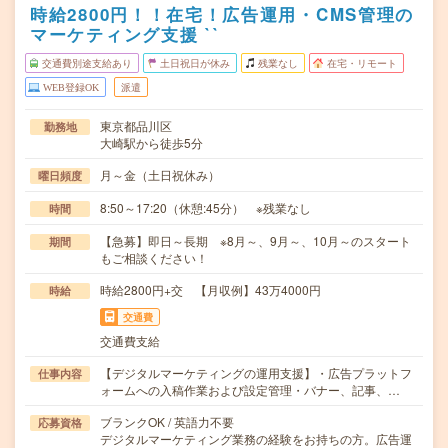
時給2800円！！在宅！広告運用・CMS管理の
マーケティング支援 ``
交通費別途支給あり
土日祝日が休み
残業なし
在宅・リモート
WEB登録OK
派遣
東京都品川区
勤務地
大崎駅から徒歩5分
月～金（土日祝休み）
曜日頻度
8:50～17:20（休憩:45分） ※残業なし
時間
【急募】即日～長期 ※8月～、9月～、10月～のスタート
期間
もご相談ください！
時給2800円+交 【月収例】43万4000円
時給
交通費
交通費支給
【デジタルマーケティングの運用支援】・広告プラットフ
仕事内容
ォームへの入稿作業および設定管理・バナー、記事、…
ブランクOK / 英語力不要
応募資格
デジタルマーケティング業務の経験をお持ちの方。広告運