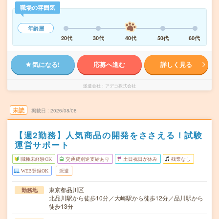
職場の雰囲気
年齢層
20代
30代
40代
50代
60代
気になる!
応募へ進む
詳しく見る
派遣会社
アデコ株式会社
未読
掲載日
2026/08/08
【週2勤務】人気商品の開発をささえる！試験
運営サポート
職種未経験OK
交通費別途支給あり
土日祝日が休み
残業なし
WEB登録OK
派遣
東京都品川区
勤務地
北品川駅から徒歩10分／大崎駅から徒歩12分／品川駅から
徒歩13分