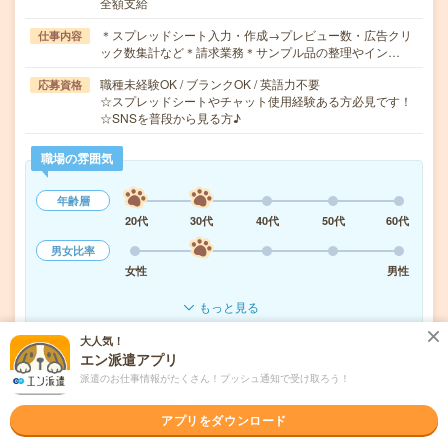
全額支給
＊スプレッドシート入力・作成→プレビュー数・広告クリ
仕事内容
ック数集計など＊請求業務＊サンプル品の整理やイン…
職種未経験OK / ブランクOK / 英語力不要
応募資格
☆スプレッドシートやチャット使用経験ある方必見です！
☆SNSを普段から見る方♪
職場の雰囲気
年齢層
20代
30代
40代
50代
60代
男女比率
女性
男性
もっと見る
大人気！
エン派遣アプリ
気になる!
応募へ進む
詳しく見る
派遣のお仕事情報がたくさん！プッシュ通知で受け取ろう！
派遣会社
パーソルテンプスタッフ株式会社
アプリをダウンロード