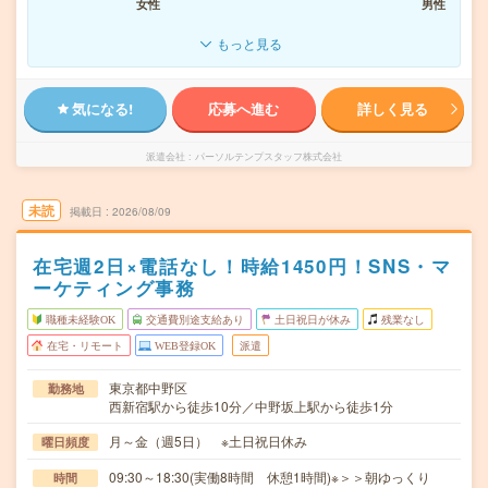
女性
男性
もっと見る
気になる!
応募へ進む
詳しく見る
派遣会社
パーソルテンプスタッフ株式会社
未読
掲載日
2026/08/09
在宅週2日×電話なし！時給1450円！SNS・マ
ーケティング事務
職種未経験OK
交通費別途支給あり
土日祝日が休み
残業なし
在宅・リモート
WEB登録OK
派遣
東京都中野区
勤務地
西新宿駅から徒歩10分／中野坂上駅から徒歩1分
月～金（週5日） ※土日祝日休み
曜日頻度
09:30～18:30(実働8時間 休憩1時間)※＞＞朝ゆっくり
時間