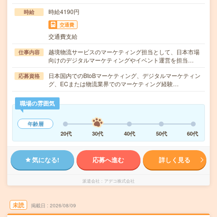
時給4190円
時給
交通費
交通費支給
越境物流サービスのマーケティング担当として、日本市場
仕事内容
向けのデジタルマーケティングやイベント運営を担当…
日本国内でのBtoBマーケティング、デジタルマーケティン
応募資格
グ、ECまたは物流業界でのマーケティング経験…
職場の雰囲気
年齢層
20代
30代
40代
50代
60代
気になる!
応募へ進む
詳しく見る
派遣会社
アデコ株式会社
未読
掲載日
2026/08/09