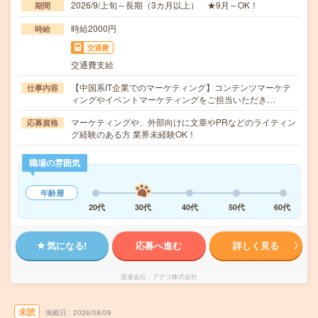
2026/9/上旬～長期（3カ月以上） ★9月～OK！
期間
時給2000円
時給
交通費
交通費支給
【中国系IT企業でのマーケティング】コンテンツマーケテ
仕事内容
ィングやイベントマーケティングをご担当いただき…
マーケティングや、外部向けに文章やPRなどのライティン
応募資格
グ経験のある方 業界未経験OK！
職場の雰囲気
年齢層
20代
30代
40代
50代
60代
気になる!
応募へ進む
詳しく見る
派遣会社
アデコ株式会社
未読
掲載日
2026/08/09