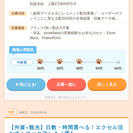
別途支給 上限2万8000円/月
＼顧客データを元にレコメンド配信業務／・ユーザーのラ
仕事内容
ンクごとに異なる配信内容の企画提案・対象データ抽…
ブランクOK / 英語力不要
応募資格
・SQL、snowflakeの実務経験をお持ちのかた・Excel、
Word、PowerPoint
職場の雰囲気
年齢層
20代
30代
40代
50代
60代
気になる!
応募へ進む
詳しく見る
派遣会社
株式会社あとらす二十一
未読
掲載日
2026/08/08
【外資×観光】日数・時間選べる！エクセル活