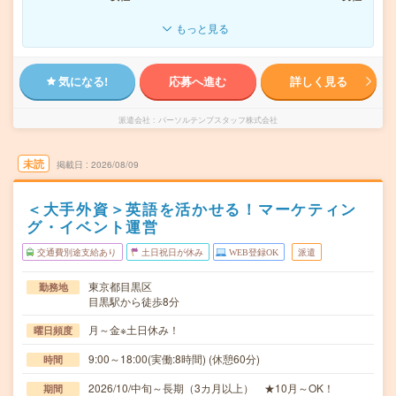
もっと見る
気になる!
応募へ進む
詳しく見る
派遣会社
パーソルテンプスタッフ株式会社
未読
掲載日
2026/08/09
＜大手外資＞英語を活かせる！マーケティン
グ・イベント運営
交通費別途支給あり
土日祝日が休み
WEB登録OK
派遣
東京都目黒区
勤務地
目黒駅から徒歩8分
月～金※土日休み！
曜日頻度
9:00～18:00(実働:8時間) (休憩60分)
時間
2026/10/中旬～長期（3カ月以上） ★10月～OK！
期間