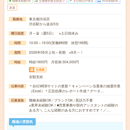
職種未経験OK
交通費別途支給あり
土日祝日が休み
WEB登録OK
派遣
東京都渋谷区
勤務地
渋谷駅から徒歩5分
月～金（週5日） ※土日祝休み
曜日頻度
10:00～19:00(実働8時間 休憩1時間)
時間
2026年09月上旬～長期 ※9月～！
期間
時給1900円 月収例 304,000円
時給
交通費
全額支給
＊自社WEBサイトの更新＊キャンペーン当選者の抽選作業
仕事内容
（Excel）＊広告効果のレポート作成＊データ…
職種未経験OK / ブランクOK / 英語力不要
応募資格
※業界未経験OK！■営業事務や部内アシスタントの経験の
ある方＼ こんな経験のある方におすすめです！／…
職場の雰囲気