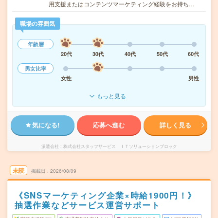
用支援またはコンテンツマーケティング経験をお持ち…
職場の雰囲気
年齢層
20代
30代
40代
50代
60代
男女比率
女性
男性
もっと見る
気になる!
応募へ進む
詳しく見る
派遣会社
株式会社スタッフサービス ＩＴソリューションブロック
未読
掲載日
2026/08/09
《SNSマーケティング企業×時給1900円！》
抽選作業などサービス運営サポート