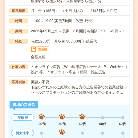
銀座駅から徒歩4分／東銀座駅から徒歩1分
月～金（週5日） ※土日祝休み！ #週3日以上在宅
曜日頻度
11:00～19:00(実働7時間 休憩1時間)
時間
2026年09月上旬～長期 8月開始も相談OK！ ※9月～！
期間
時給2200円 月収例 308,000円+残業代
時給
交通費
全額支給
＊オンライン広告（Web運用広告バナー＆LP、Webサイト
仕事内容
設計 等）＊オフライン広告（新聞・雑誌広告…
英語力不要
応募資格
下記いずれかのご経験がある方◇広告業界での就業経験◇
セールスプロモーションのご経験がある方◇ダイレク…
職場の雰囲気
年齢層
20代
30代
40代
50代
60代
男女比率