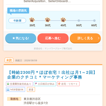
SellerAcquisition、SellerOnboardi…
職場の雰囲気
年齢層
20代
30代
40代
50代
60代
気になる!
応募へ進む
詳しく見る
派遣会社
マンパワーグループ株式会社
未読
掲載日
2026/08/09
【時給2300円＊ほぼ在宅！出社は月1～2回】
企業のクチコミ＊マーケティング事務
交通費別途支給あり
土日祝日が休み
在宅・リモート
WEB登録OK
派遣
東京都渋谷区
勤務地
渋谷駅から徒歩1分