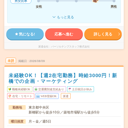
男女比率
女性
男性
もっと見る
気になる!
応募へ進む
詳しく見る
派遣会社
パーソルテンプスタッフ株式会社
未読
掲載日
2026/08/09
未経験OK！【週2在宅勤務】時給3000円！新
橋での企画・マーケティング
職種未経験OK
交通費別途支給あり
土日祝日が休み
在宅・リモート
WEB登録OK
派遣
東京都中央区
勤務地
新橋駅から徒歩10分／築地市場駅から徒歩5分
月～金／週5日
曜日頻度