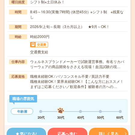
シフト制※土日休み！
曜日頻度
8:45～16:30(実働:7時間) (休憩45分) ※シフト制 ※残業な
時間
し
2026/9/上旬～長期（3カ月以上） ★9月～OK！
期間
時給2000円
時給
交通費
交通費支給
ウェルネスブランドメーカーで試験運営事務。有名リカバ
仕事内容
リーウェアの商品開発をささえる現場！血流試験の現…
職種未経験OK / パソコンスキル不要 / 英語力不要
応募資格
職種未経験OK！業界未経験OK！【こんな方におススメ！
まずはご応募ください／歓迎条件】被験者の方への…
職場の雰囲気
年齢層
20代
30代
40代
50代
60代
気になる!
応募へ進む
詳しく見る