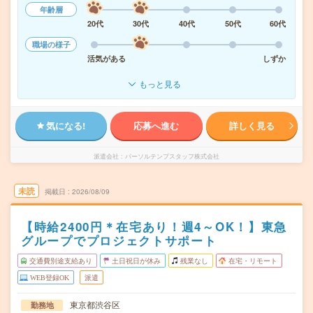
年齢層
20代
30代
40代
50代
60代
職場の様子
活気がある
しずか
もっと見る
気になる!
応募へ進む
詳しく見る
派遣会社
パーソルテンプスタッフ株式会社
未読
掲載日
2026/08/09
【時給2400円＊在宅あり！週4～OK！】東急
グループでプロジェクトサポート
交通費別途支給あり
土日祝日が休み
残業なし
在宅・リモート
WEB登録OK
派遣
東京都渋谷区
勤務地