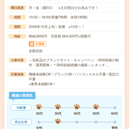
月～金（週5日） ※土日祝日がお休みです！
曜日頻度
10:00～18:00(実働7時間 休憩1時間)
時間
2026年10月上旬～長期 ※10月～！
期間
時給2600円 月収例 364,000円+残業代
時給
交通費
全額支給
～化粧品のブランドサイト・キャンペーン・SNS投稿の制
仕事内容
作・運用業務～＊SNS投稿画像の撮影～レタッチ…
職種未経験OK / ブランクOK / パソコンスキル不要 / 英語力
応募資格
不要
※業界未経験OK！
職場の雰囲気
年齢層
20代
30代
40代
50代
60代
男女比率
女性
男性