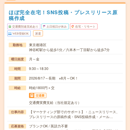
ほぼ完全在宅！SNS投稿・プレスリリース原
稿作成
交通費別途支給あり
土日祝日が休み
在宅・リモート
WEB登録OK
派遣
東京都港区
勤務地
神谷町駅から徒歩1分／六本木一丁目駅から徒歩7分
月～金
曜日頻度
9:30～18:30
時間
2026/8/17～長期 ※8月～OK！
期間
時給1800円＋交
時給
交通費
交通費実費支給（当社規定あり）
【マーケティング部でのサポート】・ニュースリリース、
仕事内容
プレスリリースの原稿作成・SNS投稿作成・メール…
ブランクOK / 英語力不要
応募資格