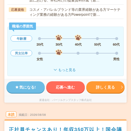
コスメ・アパレルブランド等の業界経験がある方マーケテ
応募資格
ィング業務の経験がある方Powerpointで新…
職場の雰囲気
年齢層
20代
30代
40代
50代
60代
男女比率
女性
男性
もっと見る
気になる!
応募へ進む
詳しく見る
派遣会社
パーソルテンプスタッフ株式会社
未読
掲載日
2026/08/08
正社員チャンスあり！年収350万以上！国会議