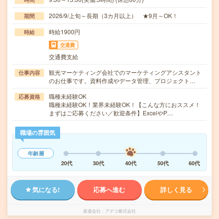
2026/9/上旬～長期（3カ月以上） ★9月～OK！
期間
時給1900円
時給
交通費
交通費支給
観光マーケティング会社でのマーケティングアシスタント
仕事内容
のお仕事です。資料作成やデータ管理、プロジェクト…
職種未経験OK
応募資格
職種未経験OK！業界未経験OK！【こんな方におススメ！
まずはご応募ください／歓迎条件】ExcelやP…
職場の雰囲気
年齢層
20代
30代
40代
50代
60代
気になる!
応募へ進む
詳しく見る
派遣会社
アデコ株式会社