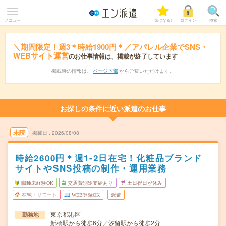
メニュー
気になる!
ログイン
検索
＼期間限定！週3＊時給1900円＊／アパレル企業でSNS・
WEBサイト運営
のお仕事情報は、掲載が終了しています
掲載時の情報は、
ページ下部
からご覧いただけます。
お探しの条件に近い派遣のお仕事
未読
掲載日
2026/08/08
時給2600円＊週1-2日在宅！化粧品ブランド
サイトやSNS投稿の制作・運用業務
職種未経験OK
交通費別途支給あり
土日祝日が休み
在宅・リモート
WEB登録OK
派遣
東京都港区
勤務地
新橋駅から徒歩6分／汐留駅から徒歩2分