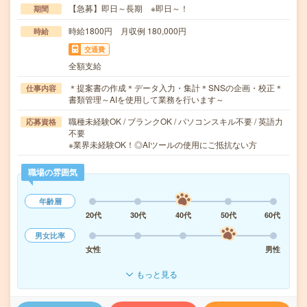
【急募】即日～長期 ※即日～！
期間
時給1800円 月収例 180,000円
時給
交通費
全額支給
＊提案書の作成＊データ入力・集計＊SNSの企画・校正＊
仕事内容
書類管理～AIを使用して業務を行います～
職種未経験OK / ブランクOK / パソコンスキル不要 / 英語力
応募資格
不要
※業界未経験OK！◎AIツールの使用にご抵抗ない方
職場の雰囲気
年齢層
20代
30代
40代
50代
60代
男女比率
女性
男性
もっと見る