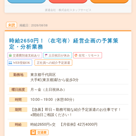
派遣会社
株式会社スタッフサービス
未読
掲載日
2026/08/08
時給2650円！〈在宅有〉経営企画の予算策
定・分析業務
交通費別途支給あり
土日祝日が休み
在宅・リモート
WEB登録OK
正社員への紹介予定派遣
東京都千代田区
勤務地
大手町(東京都)駅から徒歩3分
月～金（土日祝休み）
曜日頻度
10:00～19:00（休憩:60分）
時間
【急募】即日～勤務可能な紹介予定派遣のお仕事です！
期間
※開始日ご相談ください！
時給2650円+交 【月収例】42万4000円
時給
交通費