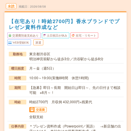
未読
掲載日
2026/08/08
【在宅あり！時給2700円】香水ブランドでプ
レゼン資料作成など
交通費別途支給あり
土日祝日が休み
在宅・リモート
WEB登録OK
派遣
東京都渋谷区
勤務地
明治神宮前駅から徒歩3分／渋谷駅から徒歩8分
月～金（週5日）
曜日頻度
10:00～19:00(実働8時間 休憩1時間)
時間
【急募】即日～長期 開始日は即日～、先の日付まで相談
期間
可能 ※8月～！
時給2700円 月収例 432,000円+残業代
時給
交通費
全額支給
＊プレゼン資料作成（Powerpoint／英語） →新店舗の出
仕事内容
店における、本社向けの提案資料作成（過…