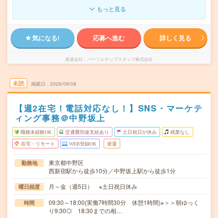
もっと見る
気になる!
応募へ進む
詳しく見る
派遣会社
パーソルテンプスタッフ株式会社
未読
掲載日
2026/08/08
【週2在宅！電話対応なし！】SNS・マーケテ
ィング事務＠中野坂上
職種未経験OK
交通費別途支給あり
土日祝日が休み
残業なし
在宅・リモート
WEB登録OK
派遣
東京都中野区
勤務地
西新宿駅から徒歩10分／中野坂上駅から徒歩1分
月～金（週5日） ※土日祝日休み
曜日頻度
09:30～18:00(実働7時間30分 休憩1時間)※＞＞朝ゆっく
時間
り9:30◎ 18:30までの相…