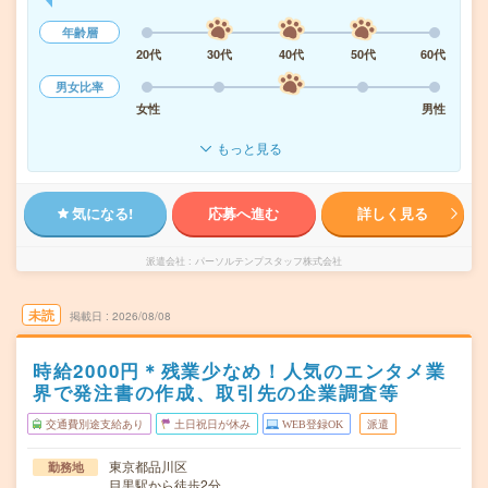
年齢層
20代
30代
40代
50代
60代
男女比率
女性
男性
もっと見る
気になる!
応募へ進む
詳しく見る
派遣会社
パーソルテンプスタッフ株式会社
未読
掲載日
2026/08/08
時給2000円＊残業少なめ！人気のエンタメ業
界で発注書の作成、取引先の企業調査等
交通費別途支給あり
土日祝日が休み
WEB登録OK
派遣
東京都品川区
勤務地
目黒駅から徒歩2分