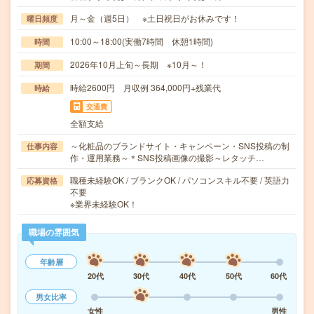
月～金（週5日） ※土日祝日がお休みです！
曜日頻度
10:00～18:00(実働7時間 休憩1時間)
時間
2026年10月上旬～長期 ※10月～！
期間
時給2600円 月収例 364,000円+残業代
時給
交通費
全額支給
～化粧品のブランドサイト・キャンペーン・SNS投稿の制
仕事内容
作・運用業務～＊SNS投稿画像の撮影～レタッチ…
職種未経験OK / ブランクOK / パソコンスキル不要 / 英語力
応募資格
不要
※業界未経験OK！
職場の雰囲気
年齢層
20代
30代
40代
50代
60代
男女比率
女性
男性