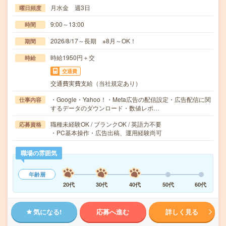
月水金 週3日
曜日頻度
9:00～13:00
時間
2026/8/17～長期 ※8月～OK！
期間
時給1950円＋交
時給
交通費
交通費実費支給（当社規定あり）
・Google・Yahoo！・Meta広告の配信設定・広告配信に関
仕事内容
するデータのダウンロード・数値レポ…
職種未経験OK / ブランクOK / 英語力不要
応募資格
・PC基本操作・広告出稿、運用経験尚可
職場の雰囲気
年齢層
20代
30代
40代
50代
60代
気になる!
応募へ進む
詳しく見る