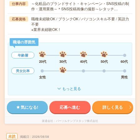
～化粧品のブランドサイト・キャンペーン・SNS投稿の制
仕事内容
作・運用業務～＊SNS投稿画像の撮影～レタッチ…
職種未経験OK / ブランクOK / パソコンスキル不要 / 英語力
応募資格
不要
※業界未経験OK！
職場の雰囲気
年齢層
20代
30代
40代
50代
60代
男女比率
女性
男性
もっと見る
気になる!
応募へ進む
詳しく見る
派遣会社
パーソルテンプスタッフ株式会社
未読
掲載日
2026/08/08