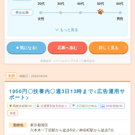
20代
30代
40代
50代
60代
男女比率
女性
男性
もっと見る
気になる!
応募へ進む
詳しく見る
派遣会社
パーソルテンプスタッフ株式会社
未読
掲載日
2026/08/08
1950円〇扶養内〇週3日13時まで<広告運用サ
ポート>
職種未経験OK
交通費別途支給あり
土日祝日が休み
WEB登録OK
派遣
東京都港区
勤務地
六本木一丁目駅から徒歩5分／神谷町駅から徒歩7分