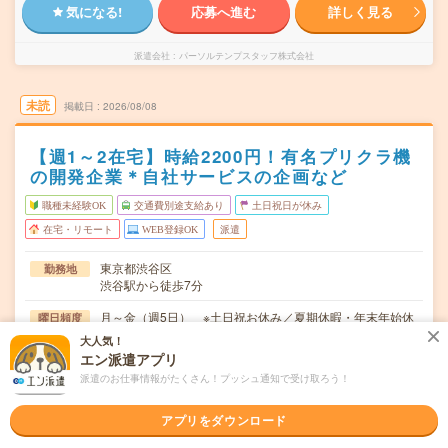
気になる!
応募へ進む
詳しく見る
派遣会社
パーソルテンプスタッフ株式会社
未読
掲載日
2026/08/08
【週1～2在宅】時給2200円！有名プリクラ機
の開発企業＊自社サービスの企画など
職種未経験OK
交通費別途支給あり
土日祝日が休み
在宅・リモート
WEB登録OK
派遣
東京都渋谷区
勤務地
渋谷駅から徒歩7分
月～金（週5日） ※土日祝お休み／夏期休暇・年末年始休
曜日頻度
暇は約1週間連休があります
大人気！
エン派遣アプリ
09:30～18:00(実働7時間45分 休憩45分)※残業が発生する
時間
派遣のお仕事情報がたくさん！プッシュ通知で受け取ろう！
場合は18:00～18:15に…
2026年09月上旬～長期 ※9月～！
期間
アプリをダウンロード
時給2200円 月収例 341,000円+残業代