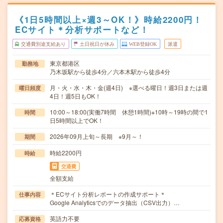
《1日5時間以上×週3～OK！》時給2200円！
ECサイト＊分析サポートなど！
交通費別途支給あり
土日祝日が休み
WEB登録OK
派遣
東京都港区
勤務地
乃木坂駅から徒歩4分／六本木駅から徒歩4分
月・火・水・木・金(週4日) ※選べる曜日！週3日または週
曜日頻度
4日！週5日もOK！
10:00～18:00(実働7時間 休憩1時間)※10時～19時の間で1
時間
日5時間以上でOK！
2026年09月上旬～長期 ※9月～！
期間
時給2200円
時給
交通費
全額支給
＊ECサイト分析レポートの作成サポート＊
仕事内容
Google Analyticsでのデータ抽出（CSV出力）…
英語力不要
応募資格