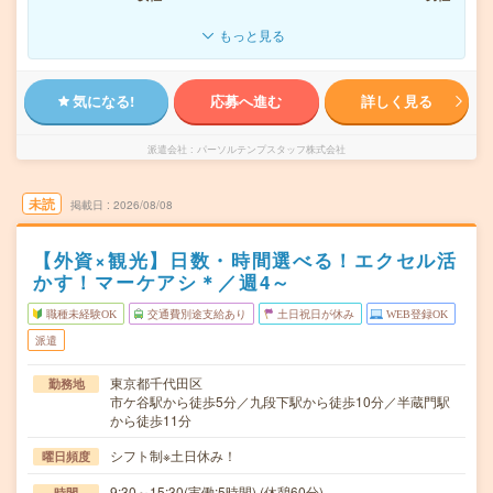
もっと見る
気になる!
応募へ進む
詳しく見る
派遣会社
パーソルテンプスタッフ株式会社
未読
掲載日
2026/08/08
【外資×観光】日数・時間選べる！エクセル活
かす！マーケアシ＊／週4～
職種未経験OK
交通費別途支給あり
土日祝日が休み
WEB登録OK
派遣
東京都千代田区
勤務地
市ケ谷駅から徒歩5分／九段下駅から徒歩10分／半蔵門駅
から徒歩11分
シフト制※土日休み！
曜日頻度
9:30～15:30(実働:5時間) (休憩60分)
時間