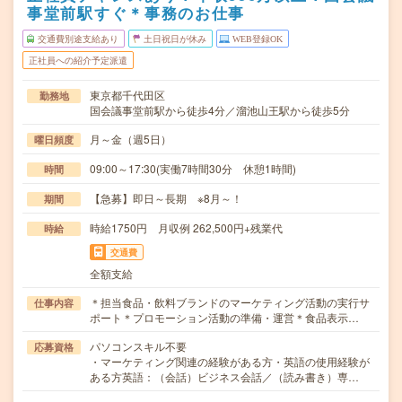
事堂前駅すぐ＊事務のお仕事
交通費別途支給あり
土日祝日が休み
WEB登録OK
正社員への紹介予定派遣
東京都千代田区
勤務地
国会議事堂前駅から徒歩4分／溜池山王駅から徒歩5分
月～金（週5日）
曜日頻度
09:00～17:30(実働7時間30分 休憩1時間)
時間
【急募】即日～長期 ※8月～！
期間
時給1750円 月収例 262,500円+残業代
時給
交通費
全額支給
＊担当食品・飲料ブランドのマーケティング活動の実行サ
仕事内容
ポート＊プロモーション活動の準備・運営＊食品表示…
パソコンスキル不要
応募資格
・マーケティング関連の経験がある方・英語の使用経験が
ある方英語：（会話）ビジネス会話／（読み書き）専…