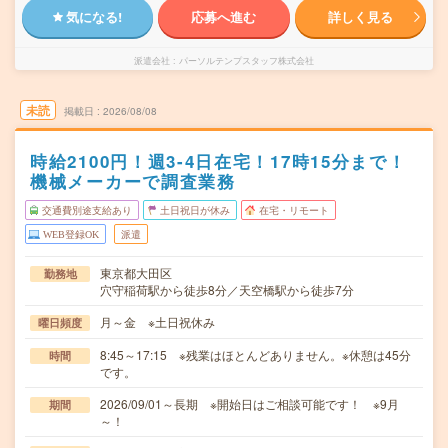
気になる!
応募へ進む
詳しく見る
派遣会社
パーソルテンプスタッフ株式会社
未読
掲載日
2026/08/08
時給2100円！週3-4日在宅！17時15分まで！
機械メーカーで調査業務
交通費別途支給あり
土日祝日が休み
在宅・リモート
WEB登録OK
派遣
東京都大田区
勤務地
穴守稲荷駅から徒歩8分／天空橋駅から徒歩7分
月～金 ※土日祝休み
曜日頻度
8:45～17:15 ※残業はほとんどありません。※休憩は45分
時間
です。
2026/09/01～長期 ※開始日はご相談可能です！ ※9月
期間
～！