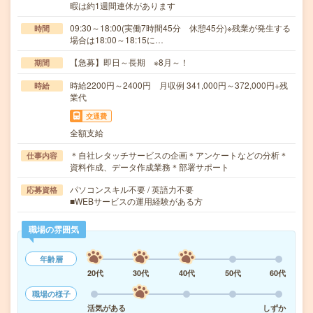
暇は約1週間連休があります
09:30～18:00(実働7時間45分 休憩45分)※残業が発生する
時間
場合は18:00～18:15に…
【急募】即日～長期 ※8月～！
期間
時給2200円～2400円 月収例 341,000円～372,000円+残
時給
業代
交通費
全額支給
＊自社レタッチサービスの企画＊アンケートなどの分析＊
仕事内容
資料作成、データ作成業務＊部署サポート
パソコンスキル不要 / 英語力不要
応募資格
■WEBサービスの運用経験がある方
職場の雰囲気
年齢層
20代
30代
40代
50代
60代
職場の様子
活気がある
しずか