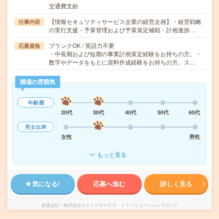
交通費支給
【情報セキュリティサービス企業の経営企画】・経営戦略
仕事内容
の実行支援・予算管理および予算策定補助・計画進捗…
ブランクOK / 英語力不要
応募資格
・中長期および短期の事業計画策定経験をお持ちの方。・
数字やデータをもとに資料作成経験をお持ちの方。ス…
職場の雰囲気
年齢層
20代
30代
40代
50代
60代
男女比率
女性
男性
もっと見る
気になる!
応募へ進む
詳しく見る
派遣会社
株式会社スタッフサービス ＩＴソリューションブロック