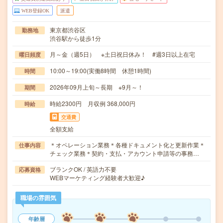
WEB登録OK
派遣
東京都渋谷区
勤務地
渋谷駅から徒歩1分
月～金（週5日） ※土日祝日休み！ #週3日以上在宅
曜日頻度
10:00～19:00(実働8時間 休憩1時間)
時間
2026年09月上旬～長期 ※9月～！
期間
時給2300円 月収例 368,000円
時給
交通費
全額支給
＊オペレーション業務＊各種ドキュメント化と更新作業＊
仕事内容
チェック業務＊契約・支払・アカウント申請等の事務…
ブランクOK / 英語力不要
応募資格
WEBマーケティング経験者大歓迎♪
職場の雰囲気
年齢層