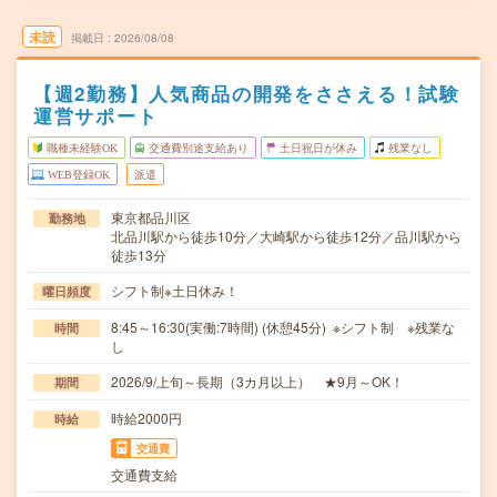
未読
掲載日
2026/08/08
【週2勤務】人気商品の開発をささえる！試験
運営サポート
職種未経験OK
交通費別途支給あり
土日祝日が休み
残業なし
WEB登録OK
派遣
東京都品川区
勤務地
北品川駅から徒歩10分／大崎駅から徒歩12分／品川駅から
徒歩13分
シフト制※土日休み！
曜日頻度
8:45～16:30(実働:7時間) (休憩45分) ※シフト制 ※残業な
時間
し
2026/9/上旬～長期（3カ月以上） ★9月～OK！
期間
時給2000円
時給
交通費
交通費支給