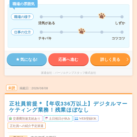
職場の雰囲気
職場の様子
活気がある
しずか
仕事の仕方
テキパキ
コツコツ
気になる!
応募へ進む
詳しく見る
派遣会社
パーソルテンプスタッフ株式会社
未読
掲載日
2026/08/08
正社員前提＊【年収336万以上】デジタルマー
ケティング業務！残業ほぼなし
交通費別途支給あり
土日祝日が休み
WEB登録OK
正社員への紹介予定派遣