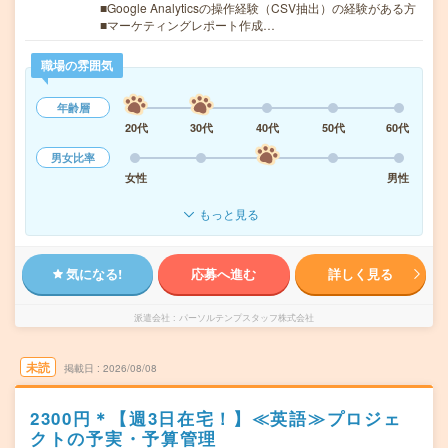
■Google Analyticsの操作経験（CSV抽出）の経験がある方
■マーケティングレポート作成…
職場の雰囲気
年齢層
20代
30代
40代
50代
60代
男女比率
女性
男性
もっと見る
気になる!
応募へ進む
詳しく見る
派遣会社
パーソルテンプスタッフ株式会社
未読
掲載日
2026/08/08
2300円＊【週3日在宅！】≪英語≫プロジェ
クトの予実・予算管理