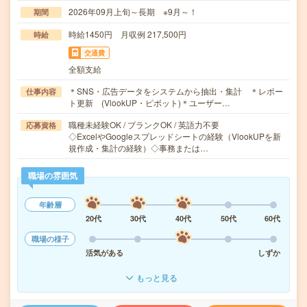
2026年09月上旬～長期 ※9月～！
期間
時給1450円 月収例 217,500円
時給
交通費
全額支給
＊SNS・広告データをシステムから抽出・集計 ＊レポー
仕事内容
ト更新 (VlookUP・ピボット)＊ユーザー…
職種未経験OK / ブランクOK / 英語力不要
応募資格
◇ExcelやGoogleスプレッドシートの経験（VlookUPを新
規作成・集計の経験）◇事務または…
職場の雰囲気
年齢層
20代
30代
40代
50代
60代
職場の様子
活気がある
しずか
もっと見る