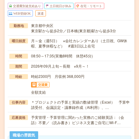
交通費別途支給あり
土日祝日が休み
在宅・リモート
WEB登録OK
派遣
東京都中央区
勤務地
東京駅から徒歩2分／日本橋(東京都)駅から徒歩3分
月～金（週5日） ※会社カレンダーあり（土日祝、GW休
曜日頻度
暇、夏季休暇など） #週3日以上在宅
08:50～17:35(実働8時間 休憩45分)
時間
2026年09月上旬～長期 ※9月～！
期間
時給2300円 月収例 368,000円
時給
交通費
全額支給
＊プロジェクトの予算と実績の数値管理（Excel） 予算申
仕事内容
請受付、会議設定・議事録作成（AI利用）、…
予実管理・予算管理に関わった実務のご経験英語：（会
応募資格
話）不要／（読み書き）ビジネス文書ご自宅にWi-F…
職場の雰囲気