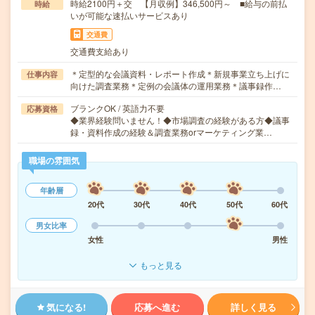
時給2100円＋交 【月収例】346,500円～ ■給与の前払
時給
いが可能な速払いサービスあり
交通費
交通費支給あり
＊定型的な会議資料・レポート作成＊新規事業立ち上げに
仕事内容
向けた調査業務＊定例の会議体の運用業務＊議事録作…
ブランクOK / 英語力不要
応募資格
◆業界経験問いません！◆市場調査の経験がある方◆議事
録・資料作成の経験＆調査業務orマーケティング業…
職場の雰囲気
年齢層
20代
30代
40代
50代
60代
男女比率
女性
男性
もっと見る
気になる!
応募へ進む
詳しく見る