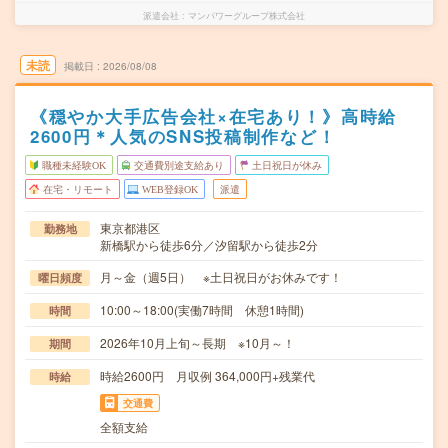
派遣会社
マンパワーグループ株式会社
未読
掲載日
2026/08/08
《穏やか大手広告会社×在宅あり！》高時給
2600円＊人気のSNS投稿制作など！
職種未経験OK
交通費別途支給あり
土日祝日が休み
在宅・リモート
WEB登録OK
派遣
東京都港区
勤務地
新橋駅から徒歩6分／汐留駅から徒歩2分
月～金（週5日） ※土日祝日がお休みです！
曜日頻度
10:00～18:00(実働7時間 休憩1時間)
時間
2026年10月上旬～長期 ※10月～！
期間
時給2600円 月収例 364,000円+残業代
時給
交通費
全額支給