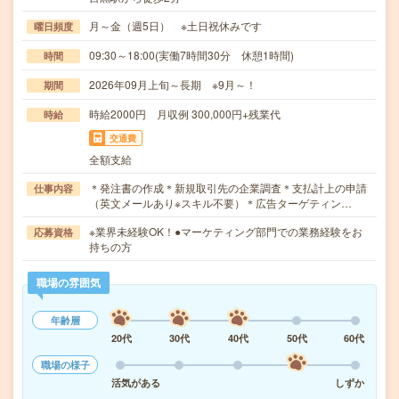
月～金（週5日） ※土日祝休みです
曜日頻度
09:30～18:00(実働7時間30分 休憩1時間)
時間
2026年09月上旬～長期 ※9月～！
期間
時給2000円 月収例 300,000円+残業代
時給
交通費
全額支給
＊発注書の作成＊新規取引先の企業調査＊支払計上の申請
仕事内容
（英文メールあり※スキル不要）＊広告ターゲティン…
※業界未経験OK！●マーケティング部門での業務経験をお
応募資格
持ちの方
職場の雰囲気
年齢層
20代
30代
40代
50代
60代
職場の様子
活気がある
しずか