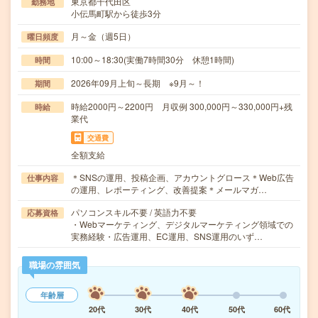
東京都千代田区
勤務地
小伝馬町駅から徒歩3分
月～金（週5日）
曜日頻度
10:00～18:30(実働7時間30分 休憩1時間)
時間
2026年09月上旬～長期 ※9月～！
期間
時給2000円～2200円 月収例 300,000円～330,000円+残
時給
業代
交通費
全額支給
＊SNSの運用、投稿企画、アカウントグロース＊Web広告
仕事内容
の運用、レポーティング、改善提案＊メールマガ…
パソコンスキル不要 / 英語力不要
応募資格
・Webマーケティング、デジタルマーケティング領域での
実務経験・広告運用、EC運用、SNS運用のいず…
職場の雰囲気
年齢層
20代
30代
40代
50代
60代