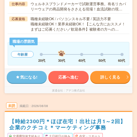
ウェルネスブランドメーカーで試験運営事務。有名リカバ
仕事内容
リーウェアの商品開発をささえる現場！血流試験の現…
職種未経験OK / パソコンスキル不要 / 英語力不要
応募資格
職種未経験OK！業界未経験OK！【こんな方におススメ！
まずはご応募ください／歓迎条件】被験者の方への…
職場の雰囲気
年齢層
20代
30代
40代
50代
60代
気になる!
応募へ進む
詳しく見る
派遣会社
アデコ株式会社
未読
掲載日
2026/08/08
【時給2300円＊ほぼ在宅！出社は月1～2回】
企業のクチコミ＊マーケティング事務
交通費別途支給あり
土日祝日が休み
在宅・リモート