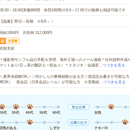
09:00～18:00(実働8時間 休憩1時間)※8:0～17:00での勤務も相談可能です
【急募】即日～長期 ※8月～！
時給1950円 月収例 312,000円
交通費
全額支給
＊撮影用サンプル品の手配＆管理、海外工場へのメール連絡＊社内資料作成
マットあり/日→英の翻訳も一部あり）＊スタジオ・会議室…
つづきを見る
＼業界未経験OK／◇何かしらの事務経験がある方◇英語読み書きが可能な方
用OK） 英会話（日常会話レベル）が可能な方 ※実務経…
つづきを見る
男女比率
20代
30代
40代
50代
60代
女性
仕事の仕方
活気がある
しずか
テキパキ