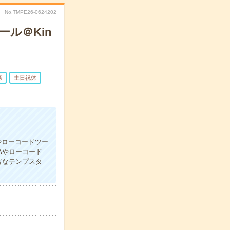
No.TMPE26-0624202
ール＠Kin
務
土日祝休
やローコードツー
Aやローコード
富なテンプスタ