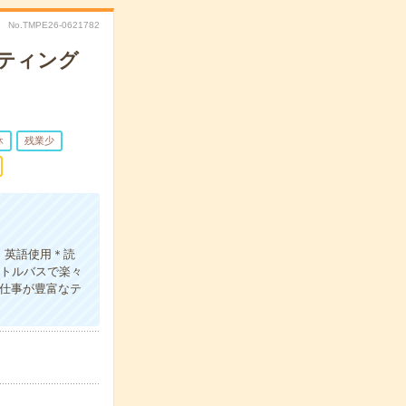
No.TMPE26-0621782
ケティング
休
残業少
！
！英語使用＊読
ャトルバスで楽々
お仕事が豊富なテ