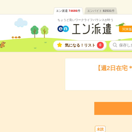
エン派遣
74686
件
エンバイト
82531
件
ちょうど良いワークライフバランスが叶う
関東版
気になる！リスト
0
保存し
【週2日在宅
未読