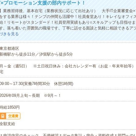
IT×プロモーション支援の部内サポート！
】業務習得後、基本在宅（業務状況に応じて出社あり） 大手IT企業審査会
をする業界は様々！テンプの仲間も活躍中！社員食堂あり！キレイなオフィ
始！リモートがスタンダード！社員登用実績もあり○スキルアップも目指せま
す。落ち着いた雰囲気の職場です。丁寧に話せる面談と気軽に相談できるア
づきを見る
東京都港区
新橋駅から徒歩11分／汐留駅から徒歩5分
月～金（週5日） ※土日祝日休み：会社カレンダー有（お盆・年末年始等）
宅
09:00～17:30(実働7時間30分 休憩1時間)
2026年09月上旬～長期 ※9月～！
時給1850円
交通費
全額支給
＊申請内容のチェック、不備確認＊データ集計・突合・資料作成＊部門へのレ