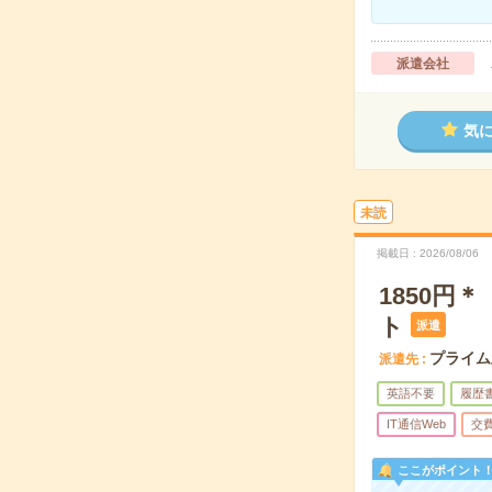
派遣会社
気
未読
掲載日
2026/08/06
1850
ト
派遣
プライム
派遣先
英語不要
履歴
IT通信Web
交
ここがポイント