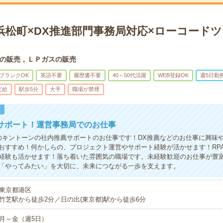
＊浜松町×DX推進部門事務局対応×ローコードツ
の販売，ＬＰガスの販売
ブランクOK
英語不要
履歴書不要
40～50代活躍
WEB登録OK
週5日勤
支給
駅歩5分
大手
職場が禁煙
！
サポート！運営事務局でのお仕事
のキントーンの社内推薦サポートのお仕事です！DX推薦などのお仕事に興味
おすすめ！何かしらの、プロジェクト運営やサポート経験が活かせます！RP
経験も活かせます！落ち着いた雰囲気の職場です。未経験歓迎のお仕事が豊
「やってみたい」を大切に、未来につながる一歩を支えます。
東京都港区
竹芝駅から徒歩2分／日の出(東京都)駅から徒歩6分
月～金（週5日）