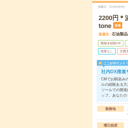
掲載日
2026/08/06
2200円
tone
派遣
石油製品
派遣先
職種未経験OK
残業なし
交費
ここがポイント
社内DX推進
CMでお馴染み
ルの経験ある方
ツールでの開発
ッフ。あなたの
勤務地
曜日頻度