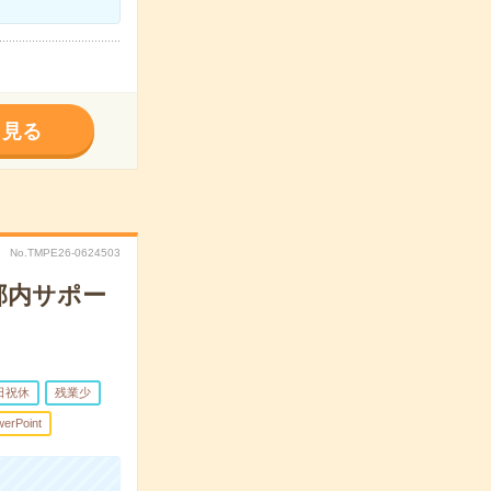
く見る
No.TMPE26-0624503
部内サポー
日祝休
残業少
erPoint