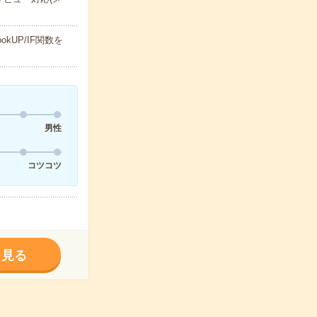
UP/IF関数を
男性
コツコツ
く見る