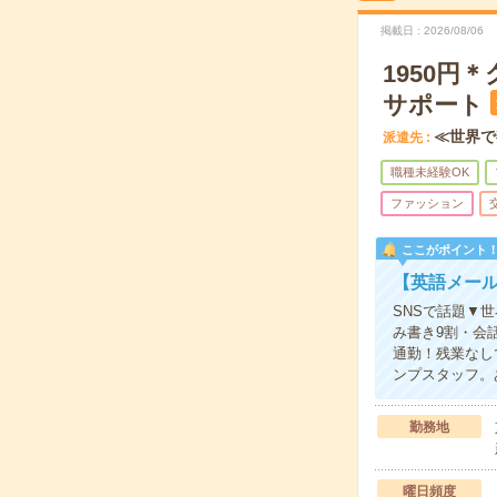
掲載日
2026/08/06
1950
サポート
≪世界で
派遣先
職種未経験OK
ファッション
ここがポイント
【英語メー
SNSで話題▼
み書き9割・会
通勤！残業なし
ンプスタッフ。
勤務地
曜日頻度