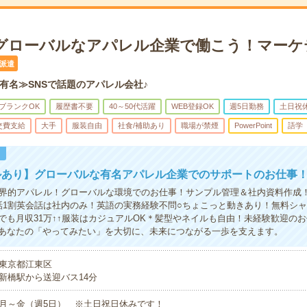
円＊グローバルなアパレル企業で働こう！マー
派遣
有名≫SNSで話題のアパレル会社♪
ブランクOK
履歴書不要
40～50代活躍
WEB登録OK
週5日勤務
土日祝
交費支給
大手
服装自由
社食/補助あり
職場が禁煙
PowerPoint
語学
！
ルあり】グローバルな有名アパレル企業でのサポートのお仕事
世界的アパレル！グローバルな環境でのお仕事！サンプル管理＆社内資料作成
話1割英会話は社内のみ！英語の実務経験不問○ちょこっと動きあり！無料シ
でも月収31万↑↑服装はカジュアルOK＊髪型やネイルも自由！未経験歓迎の
あなたの「やってみたい」を大切に、未来につながる一歩を支えます。
東京都江東区
新橋駅から送迎バス14分
月～金（週5日） ※土日祝日休みです！