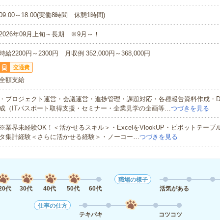
09:00～18:00(実働8時間 休憩1時間)
2026年09月上旬～長期 ※9月～！
時給2200円～2300円 月収例 352,000円～368,000円
交通費
全額支給
・プロジェクト運営・会議運営・進捗管理・課題対応・各種報告資料作成・D
成（ITパスポート取得支援・セミナー・企業見学の企画等…
つづきを見る
※業界未経験OK！＜活かせるスキル＞・ExcelをVlookUP・ピボットテー
タ集計経験＜さらに活かせる経験＞・ノーコー…
つづきを見る
職場の様子
20代
30代
40代
50代
60代
活気がある
仕事の仕方
テキパキ
コツコツ