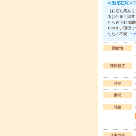
<ほぼ在宅>
【在宅勤務あり
るお仕事＊調査
たら在宅勤務開
りやすい環境で
なたの不安…
つ
勤務地
曜日頻度
時間
期間
時給
仕事内容