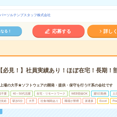
パーソルテンプスタッフ株式会社
応募する
詳し
になる！
円＊【必見！】社員実績あり！ほぼ在宅！長期！
上場の大手★ソフトウェアの開発・提供・保守を行うIT系の会社です
書不要
40～50代活躍
在宅・リモートワーク
WEB登録OK
週5日勤務
土
費支給
駅歩5分
大手
社食/補助あり
職場が禁煙
派遣多
Excel
Pow
！