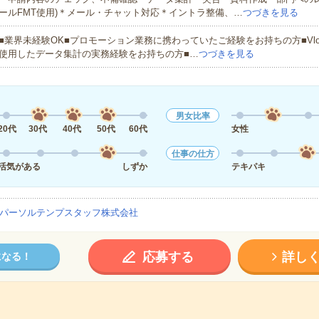
ールFMT使用)＊メール・チャット対応＊イントラ整備、…
つづきを見る
■業界未経験OK■プロモーション業務に携わっていたご経験をお持ちの方■Vlook
使用したデータ集計の実務経験をお持ちの方■…
つづきを見る
男女比率
20代
30代
40代
50代
60代
女性
仕事の仕方
活気がある
しずか
テキパキ
パーソルテンプスタッフ株式会社
応募する
詳し
になる！