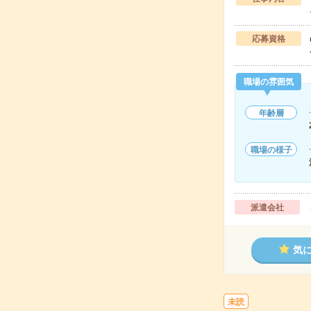
応募資格
職場の雰囲気
年齢層
職場の様子
派遣会社
気
未読