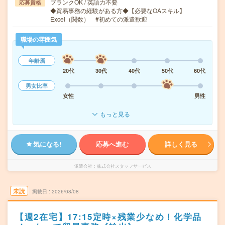
ブランクOK / 英語力不要
応募資格
◆貿易事務の経験がある方◆【必要なOAスキル】
Excel（関数） #初めての派遣歓迎
職場の雰囲気
年齢層
20代
30代
40代
50代
60代
男女比率
女性
男性
もっと見る
気になる!
応募へ進む
詳しく見る
派遣会社
株式会社スタッフサービス
未読
掲載日
2026/08/08
【週2在宅】17:15定時×残業少なめ！化学品