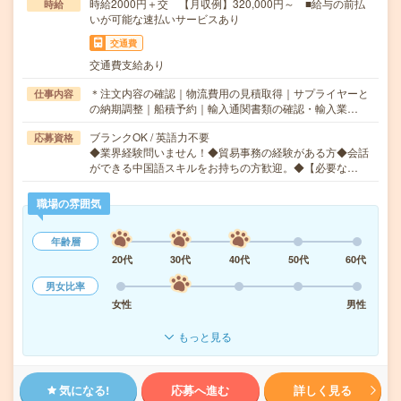
時給2000円＋交 【月収例】320,000円～ ■給与の前払
時給
いが可能な速払いサービスあり
交通費
交通費支給あり
＊注文内容の確認｜物流費用の見積取得｜サプライヤーと
仕事内容
の納期調整｜船積予約｜輸入通関書類の確認・輸入業…
ブランクOK / 英語力不要
応募資格
◆業界経験問いません！◆貿易事務の経験がある方◆会話
ができる中国語スキルをお持ちの方歓迎。◆【必要な…
職場の雰囲気
年齢層
20代
30代
40代
50代
60代
男女比率
女性
男性
もっと見る
気になる!
応募へ進む
詳しく見る