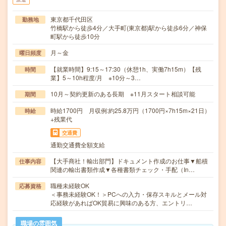
東京都千代田区
勤務地
竹橋駅から徒歩4分／大手町(東京都)駅から徒歩6分／神保
町駅から徒歩10分
月～金
曜日頻度
【就業時間】9:15～17:30（休憩1h、実働7h15m）【残
時間
業】5～10h程度/月 ※10分～3…
10月～契約更新のある長期 ※11月スタート相談可能
期間
時給1700円 月収例:約25.8万円（1700円×7h15m×21日）
時給
+残業代
交通費
通勤交通費全額支給
【大手商社！輸出部門】ドキュメント作成のお仕事▼船積
仕事内容
関連の輸出書類作成▼各種書類チェック・手配（In…
職種未経験OK
応募資格
＜事務未経験OK！＞PCへの入力・保存スキルとメール対
応経験があればOK貿易に興味のある方、エントリ…
職場の雰囲気