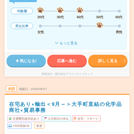
年齢層
20代
30代
40代
50代
60代
男女比率
女性
男性
もっと見る
気になる!
応募へ進む
詳しく見る
派遣会社
株式会社アヴァンティスタッフ
未読
掲載日
2026/08/07
在宅あり×輸出＜9月～＞大手町直結の化学品
商社×貿易事務
交通費別途支給あり
土日祝日が休み
在宅・リモート
WEB登録OK
派遣