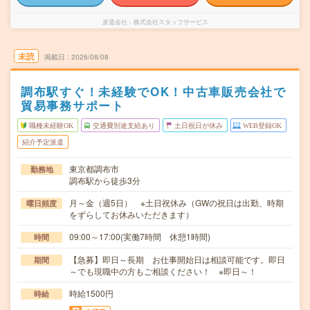
派遣会社
株式会社スタッフサービス
未読
掲載日
2026/08/08
調布駅すぐ！未経験でOK！中古車販売会社で
貿易事務サポート
職種未経験OK
交通費別途支給あり
土日祝日が休み
WEB登録OK
紹介予定派遣
東京都調布市
勤務地
調布駅から徒歩3分
月～金（週5日） ※土日祝休み（GWの祝日は出勤、時期
曜日頻度
をずらしてお休みいただきます）
09:00～17:00(実働7時間 休憩1時間)
時間
【急募】即日～長期 お仕事開始日は相談可能です。即日
期間
～でも現職中の方もご相談ください！ ※即日～！
時給1500円
時給