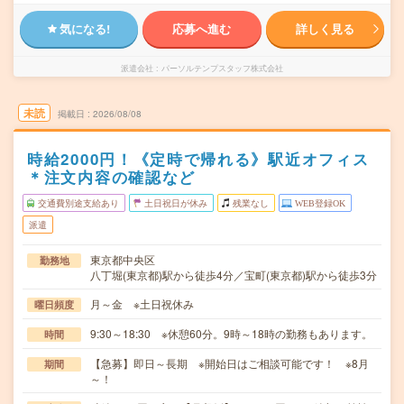
気になる!
応募へ進む
詳しく見る
派遣会社
パーソルテンプスタッフ株式会社
未読
掲載日
2026/08/08
時給2000円！《定時で帰れる》駅近オフィス
＊注文内容の確認など
交通費別途支給あり
土日祝日が休み
残業なし
WEB登録OK
派遣
東京都中央区
勤務地
八丁堀(東京都)駅から徒歩4分／宝町(東京都)駅から徒歩3分
月～金 ※土日祝休み
曜日頻度
9:30～18:30 ※休憩60分。9時～18時の勤務もあります。
時間
【急募】即日～長期 ※開始日はご相談可能です！ ※8月
期間
～！