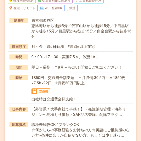
職種未経験OK
交通費別途支給あり
土日祝日が休み
在宅・リモート
WEB登録OK
派遣
東京都渋谷区
勤務地
恵比寿駅から徒歩5分／代官山駅から徒歩15分／中目黒駅
から徒歩15分／目黒駅から徒歩15分／白金台駅から徒歩16
分
月～金 週5日勤務 #週3日以上在宅
曜日頻度
9：00～17：30（実働7.5ｈ、休憩1ｈ）
時間
即日～長期 ＊9月～もOK！開始日ご相談ください！
期間
1850円＋交通費全額支給 ＊月収例:30.5万～＝1850円
時給
×7.5h×22日 #月収30万円以上
交通費
出社時は交通費全額支給！
【外資系＊大手商社で事務！】・発注納期管理・海外リー
仕事内容
ジョンへ見積もり依頼・SAP品名登録、削除フラグ…
職種未経験OK / ブランクOK
応募資格
☆何かしらの事務経験をお持ちの方☆英語にご抵抗感のな
い方※条件に合うか自信がない方、もしくは少し迷っ…