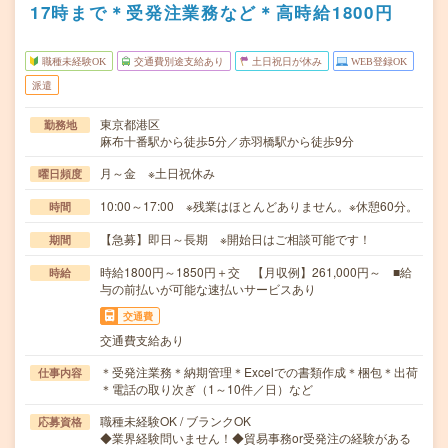
17時まで＊受発注業務など＊高時給1800円
職種未経験OK
交通費別途支給あり
土日祝日が休み
WEB登録OK
派遣
東京都港区
勤務地
麻布十番駅から徒歩5分／赤羽橋駅から徒歩9分
月～金 ※土日祝休み
曜日頻度
10:00～17:00 ※残業はほとんどありません。※休憩60分。
時間
【急募】即日～長期 ※開始日はご相談可能です！
期間
時給1800円～1850円＋交 【月収例】261,000円～ ■給
時給
与の前払いが可能な速払いサービスあり
交通費
交通費支給あり
＊受発注業務＊納期管理＊Excelでの書類作成＊梱包＊出荷
仕事内容
＊電話の取り次ぎ（1～10件／日）など
職種未経験OK / ブランクOK
応募資格
◆業界経験問いません！◆貿易事務or受発注の経験がある