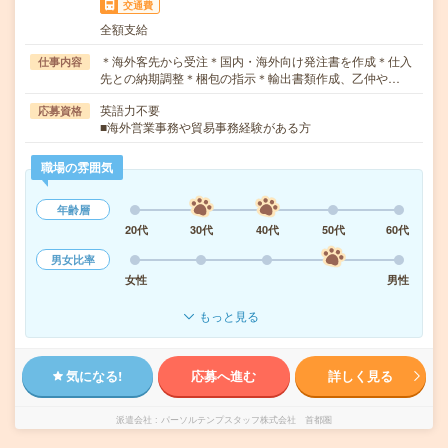
交通費
全額支給
＊海外客先から受注＊国内・海外向け発注書を作成＊仕入
仕事内容
先との納期調整＊梱包の指示＊輸出書類作成、乙仲や…
英語力不要
応募資格
■海外営業事務や貿易事務経験がある方
職場の雰囲気
年齢層
20代
30代
40代
50代
60代
男女比率
女性
男性
もっと見る
気になる!
応募へ進む
詳しく見る
派遣会社
パーソルテンプスタッフ株式会社 首都圏