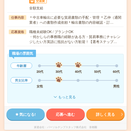
交通費
全額支給
＊中古車輸出に必要な貿易書類の手配・管理 ＊乙仲（通関
仕事内容
業者）への書類作成依頼＊輸出書類の内容確認・訂…
職種未経験OK / ブランクOK
応募資格
・何かしらの事務職の経験がある方・貿易事務にチャレン
ジしたい方英語に抵抗がない方歓迎！【選考ステップ…
職場の雰囲気
年齢層
20代
30代
40代
50代
60代
男女比率
女性
男性
もっと見る
気になる!
応募へ進む
詳しく見る
派遣会社
パーソルテンプスタッフ株式会社 首都圏