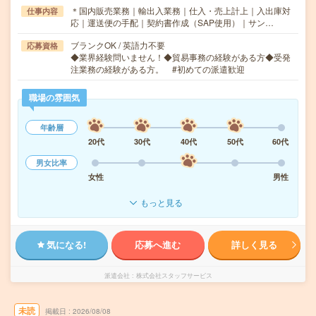
＊国内販売業務｜輸出入業務｜仕入・売上計上｜入出庫対
仕事内容
応｜運送便の手配｜契約書作成（SAP使用）｜サン…
ブランクOK / 英語力不要
応募資格
◆業界経験問いません！◆貿易事務の経験がある方◆受発
注業務の経験がある方。 #初めての派遣歓迎
職場の雰囲気
年齢層
20代
30代
40代
50代
60代
男女比率
女性
男性
もっと見る
気になる!
応募へ進む
詳しく見る
派遣会社
株式会社スタッフサービス
未読
掲載日
2026/08/08