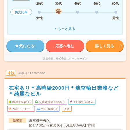
20代
30代
40代
50代
60代
男女比率
女性
男性
もっと見る
気になる!
応募へ進む
詳しく見る
派遣会社
株式会社スタッフサービス
未読
掲載日
2026/08/08
在宅あり＊高時給2000円＊航空輸出業務など
＊綺麗なビル
職種未経験OK
交通費別途支給あり
土日祝日が休み
在宅・リモート
WEB登録OK
派遣
東京都中央区
勤務地
勝どき駅から徒歩6分／月島駅から徒歩9分