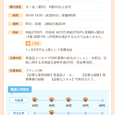
月～金／週5日 #週3日以上在宅
曜日頻度
09:00-18:00（休憩60分）実働8時間
時間
即日～長期 ※開始日相談OK
期間
時給2700円 月収例 46万円 時給2700円×実働8h×週5日
時給
×4週+残業10h ※月収例を保証するものではありません。
交通費
1ヶ月3万円を上限として実費支給
医薬品メーカーでCMC業務の担当ポジション・分析法、比
仕事内容
較に関する当局提出資料作成(CKD、照会事項回…
ブランクOK
応募資格
【必要な業界経験】医薬品メ－カ－ 【必要な経験】医
療事務の経験 【必要なスキル】TOEICのスコ…
職場の雰囲気
年齢層
20代
30代
40代
50代
60代
男女比率