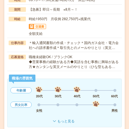
【急募】即日～長期 ※8月～！
期間
時給1950円 月収例 282,750円+残業代
時給
交通費
全額支給
＊輸入通関書類の作成・チェック＊国内ガス会社・電力会
仕事内容
社への請求書作成＊取引先とのメールやりとり（英文…
職種未経験OK / ブランクOK
応募資格
◆営業事務の経験がある方◆英語を含む事務に興味がある
方★カンタンな英文メールのやりとり（ひな型もある…
職場の雰囲気
年齢層
20代
30代
40代
50代
60代
男女比率
女性
男性
もっと見る