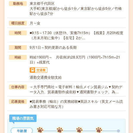
東京都千代田区
勤務地
大手町(東京都)駅から徒歩1分／東京駅から徒歩5分／竹橋
駅から徒歩7分
月～金
曜日頻度
■9:15～17:30（休憩1h、実働7h15m）【残業】月20h程度
時間
（月末月初に集中）【在宅】2か…
9月1日～契約更新のある長期
期間
時給1900円～ 月収例:約28.9万円（1900円×7h15m×21
時給
日）+残業代
交通費
通勤交通費全額支給
＜大手専門商社＞電子材料！輸出メイン貿易ジム▼契約デ
仕事内容
ータ入力、貿易書類作成依頼▼通関書類チェック、為…
■貿易事務（輸出）の実務経験■英語スキル（英文メール読
応募資格
み書き対応可能な方）
職場の雰囲気
年齢層