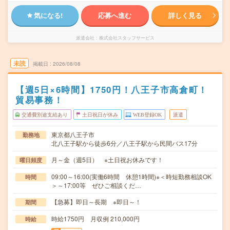
気になる!
応募へ進む
詳しく見る
派遣会社
株式会社スタッフサービス
未読
掲載日
2026/08/08
【週5日×6時間】1750円！八王子市高倉町！
貿易事務！
交通費別途支給あり
土日祝日が休み
WEB登録OK
派遣
東京都八王子市
勤務地
北八王子駅から徒歩6分／八王子駅から民間バス17分
月～金（週5日） ※土日祝お休みです！
曜日頻度
09:00～16:00(実働6時間 休憩1時間)※＜時短勤務相談OK
時間
＞～17:00等 ぜひご相談くだ…
【急募】即日～長期 ※即日～！
期間
時給1750円 月収例 210,000円
時給