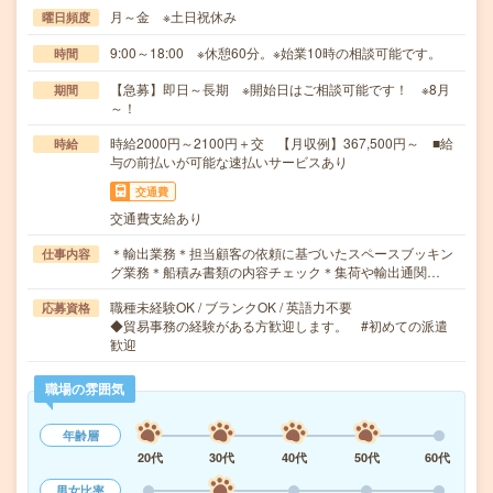
月～金 ※土日祝休み
曜日頻度
9:00～18:00 ※休憩60分。※始業10時の相談可能です。
時間
【急募】即日～長期 ※開始日はご相談可能です！ ※8月
期間
～！
時給2000円～2100円＋交 【月収例】367,500円～ ■給
時給
与の前払いが可能な速払いサービスあり
交通費
交通費支給あり
＊輸出業務＊担当顧客の依頼に基づいたスペースブッキン
仕事内容
グ業務＊船積み書類の内容チェック＊集荷や輸出通関…
職種未経験OK / ブランクOK / 英語力不要
応募資格
◆貿易事務の経験がある方歓迎します。 #初めての派遣
歓迎
職場の雰囲気
年齢層
20代
30代
40代
50代
60代
男女比率