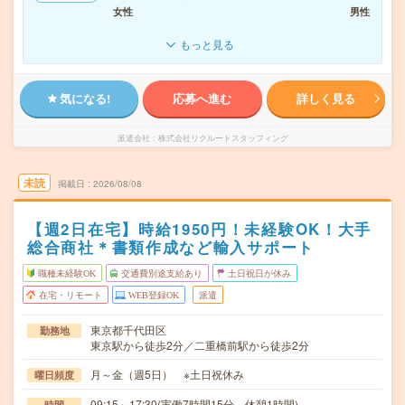
女性
男性
もっと見る
気になる!
応募へ進む
詳しく見る
派遣会社
株式会社リクルートスタッフィング
未読
掲載日
2026/08/08
【週2日在宅】時給1950円！未経験OK！大手
総合商社＊書類作成など輸入サポート
職種未経験OK
交通費別途支給あり
土日祝日が休み
在宅・リモート
WEB登録OK
派遣
東京都千代田区
勤務地
東京駅から徒歩2分／二重橋前駅から徒歩2分
月～金（週5日） ※土日祝休み
曜日頻度
09:15～17:30(実働7時間15分 休憩1時間)
時間