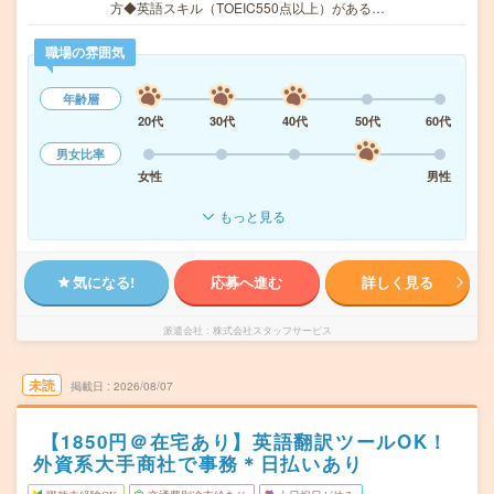
方◆英語スキル（TOEIC550点以上）がある…
職場の雰囲気
年齢層
20代
30代
40代
50代
60代
男女比率
女性
男性
もっと見る
気になる!
応募へ進む
詳しく見る
派遣会社
株式会社スタッフサービス
未読
掲載日
2026/08/07
【1850円＠在宅あり】英語翻訳ツールOK！
外資系大手商社で事務＊日払いあり