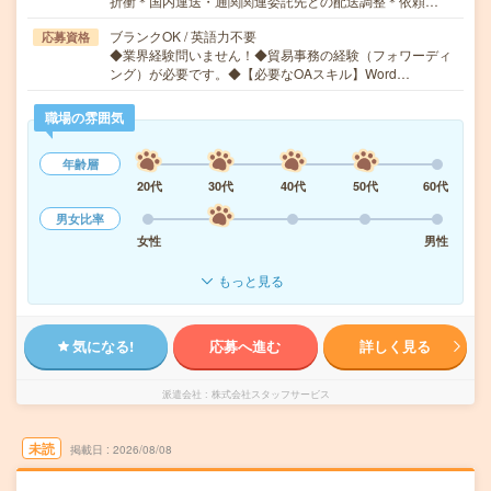
折衝＊国内運送・通関関連委託先との配送調整＊依頼…
ブランクOK / 英語力不要
応募資格
◆業界経験問いません！◆貿易事務の経験（フォワーディ
ング）が必要です。◆【必要なOAスキル】Word…
職場の雰囲気
年齢層
20代
30代
40代
50代
60代
男女比率
女性
男性
もっと見る
気になる!
応募へ進む
詳しく見る
派遣会社
株式会社スタッフサービス
未読
掲載日
2026/08/08