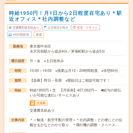
時給1950円！月1日から2日程度在宅あり＊駅
近オフィス＊社内調整など
交通費別途支給あり
土日祝日が休み
在宅・リモート
WEB登録OK
派遣
東京都中央区
勤務地
水天宮前駅から徒歩6分／茅場町駅から徒歩5分
月～金 ※土日祝休み
曜日頻度
10:00～19:00 ※残業は月10～20時間程度。※休憩60分。
時間
【急募】即日～長期 ※開始日はご相談可能です！
期間
時給1950円＋交 【月収例】407,062円～ ■給与の前払
時給
いが可能な速払いサービスあり
交通費
交通費支給あり
＊＜輸送・航空手配の管理＞＊社内調整：どの便にどの位
仕事内容
載せるかなどのやり取り ＊飛行機の調整：スペース…