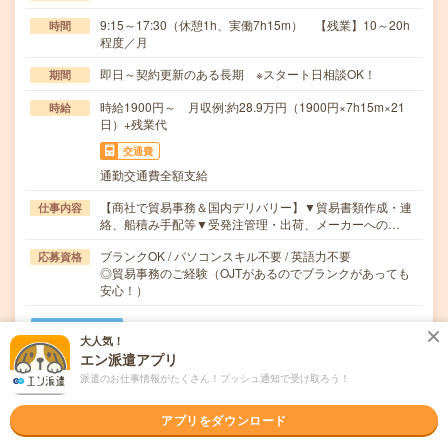
9:15～17:30（休憩1h、実働7h15m） 【残業】10～20h
時間
程度／月
即日～契約更新のある長期 ※スタート日相談OK！
期間
時給1900円～ 月収例:約28.9万円（1900円×7h15m×21
時給
日）+残業代
交通費
通勤交通費全額支給
【商社で貿易事務＆国内デリバリー】▼貿易書類作成・連
仕事内容
絡、船積み手配等▼受発注管理・出荷、メーカーへの…
ブランクOK / パソコンスキル不要 / 英語力不要
応募資格
◎貿易事務のご経験（OJTがあるのでブランクがあっても
安心！）
職場の雰囲気
大人気！
エン派遣アプリ
年齢層
派遣のお仕事情報がたくさん！プッシュ通知で受け取ろう！
20代
30代
40代
50代
60代
アプリをダウンロード
男女比率
女性
男性