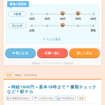
職場の雰囲気
年齢層
20代
30代
40代
50代
60代
男女比率
女性
男性
もっと見る
気になる!
応募へ進む
詳しく見る
派遣会社
パーソルテンプスタッフ株式会社
未読
掲載日
2026/08/08
＜時給1900円＞基本18時まで＊書類チェック
など＊駅チカ
交通費別途支給あり
土日祝日が休み
WEB登録OK
派遣