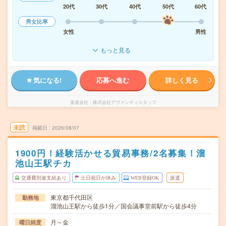
20代
30代
40代
50代
60代
男女比率
女性
男性
もっと見る
気になる!
応募へ進む
詳しく見る
派遣会社
株式会社アヴァンティスタッフ
未読
掲載日
2026/08/07
1900円！経験活かせる貿易事務/2名募集！溜
池山王駅チカ
交通費別途支給あり
土日祝日が休み
WEB登録OK
派遣
東京都千代田区
勤務地
溜池山王駅から徒歩1分／国会議事堂前駅から徒歩4分
月～金
曜日頻度