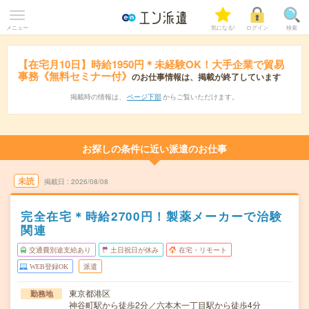
メニュー
気になる!
ログイン
検索
【在宅月10日】時給1950円＊未経験OK！大手企業で貿易
事務《無料セミナー付》
のお仕事情報は、掲載が終了しています
掲載時の情報は、
ページ下部
からご覧いただけます。
お探しの条件に近い派遣のお仕事
未読
掲載日
2026/08/08
完全在宅＊時給2700円！製薬メーカーで治験
関連
交通費別途支給あり
土日祝日が休み
在宅・リモート
WEB登録OK
派遣
東京都港区
勤務地
神谷町駅から徒歩2分／六本木一丁目駅から徒歩4分