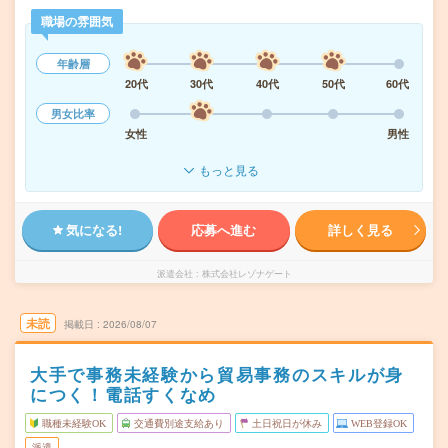
職場の雰囲気
年齢層
20代
30代
40代
50代
60代
男女比率
女性
男性
もっと見る
気になる!
応募へ進む
詳しく見る
派遣会社
株式会社レゾナゲート
未読
掲載日
2026/08/07
大手で事務未経験から貿易事務のスキルが身
につく！電話すくなめ
職種未経験OK
交通費別途支給あり
土日祝日が休み
WEB登録OK
派遣