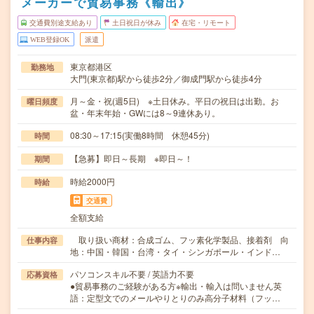
メーカーで貿易事務《輸出》
交通費別途支給あり
土日祝日が休み
在宅・リモート
WEB登録OK
派遣
東京都港区
勤務地
大門(東京都)駅から徒歩2分／御成門駅から徒歩4分
月～金・祝(週5日) ※土日休み。平日の祝日は出勤。お
曜日頻度
盆・年末年始・GWには8～9連休あり。
08:30～17:15(実働8時間 休憩45分)
時間
【急募】即日～長期 ※即日～！
期間
時給2000円
時給
交通費
全額支給
取り扱い商材：合成ゴム、フッ素化学製品、接着剤 向
仕事内容
地：中国・韓国・台湾・タイ・シンガポール・インド…
パソコンスキル不要 / 英語力不要
応募資格
●貿易事務のご経験がある方※輸出・輸入は問いません英
語：定型文でのメールやりとりのみ高分子材料（フッ…