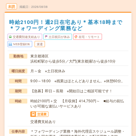
未読
掲載日
2026/08/08
時給2100円！週2日在宅あり＊基本18時まで
＊フォワーディング業務など
交通費別途支給あり
土日祝日が休み
在宅・リモート
WEB登録OK
派遣
東京都港区
勤務地
浜松町駅から徒歩5分／大門(東京都)駅から徒歩10分
月～金 ※土日祝休み
曜日頻度
9:00～18:00 ※残業はほとんどありません。※休憩60分。
時間
【急募】即日～長期 ※開始日はご相談可能です！
期間
時給2100円＋交 【月収例】414,750円～ ■給与の前払
時給
いが可能な速払いサービスあり
交通費
交通費支給あり
＊フォワーディング業務＊海外代理店スケジュール調整・
仕事内容