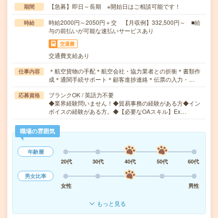
【急募】即日～長期 ※開始日はご相談可能です！
期間
時給2000円～2050円＋交 【月収例】332,500円～ ■給
時給
与の前払いが可能な速払いサービスあり
交通費
交通費支給あり
＊航空貨物の手配＊航空会社・協力業者との折衝＊書類作
仕事内容
成＊通関手続サポート＊顧客進捗連絡＊伝票の入力・…
ブランクOK / 英語力不要
応募資格
◆業界経験問いません！◆貿易事務の経験がある方◆イン
ボイスの経験がある方。◆【必要なOAスキル】Ex…
職場の雰囲気
年齢層
20代
30代
40代
50代
60代
男女比率
女性
男性
もっと見る