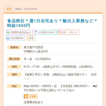
未読
掲載日
2026/08/08
食品商社＊週1日在宅あり＊輸出入業務など＊
時給1800円
交通費別途支給あり
土日祝日が休み
在宅・リモート
WEB登録OK
派遣
東京都千代田区
勤務地
竹橋駅から徒歩3分
月～金 ※土日祝休み
曜日頻度
9:15～17:30 ※残業は月10～15時間程度。※休憩60分。
時間
【急募】即日～長期 ※開始日はご相談可能です！ ※8月
期間
～！
時給1800円～1850円＋交 【月収例】288,000円～ ■給
時給
与の前払いが可能な速払いサービスあり
交通費
交通費支給あり