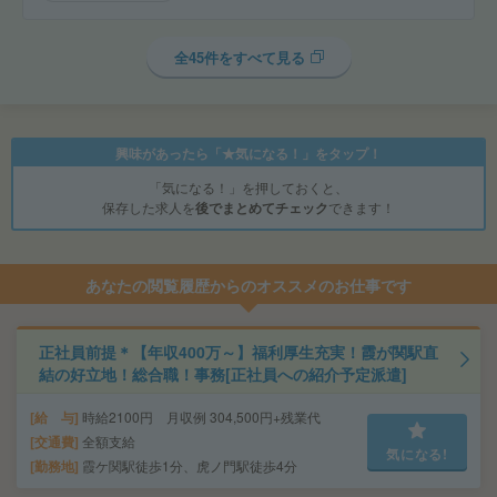
全45件をすべて見る
興味があったら「★気になる！」をタップ！
「気になる！」を押しておくと、
保存した求人を
後でまとめてチェック
できます！
あなたの閲覧履歴からのオススメのお仕事です
正社員前提＊【年収400万～】福利厚生充実！霞が関駅直
結の好立地！総合職！事務[正社員への紹介予定派遣]
給 与
時給2100円 月収例 304,500円+残業代
交通費
全額支給
気になる!
勤務地
霞ケ関駅徒歩1分、虎ノ門駅徒歩4分