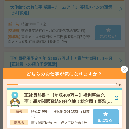
大使館でのお仕事*秘書+チームアドミ*英語メインの環境
です[派遣]
給 与
時給2300円＋交
交通費
交通費支給有(1ヶ月の定期代支給/規定有)
気になる!
勤務地
東京メトロ半蔵門線 半蔵門駅 5番出口7分/東
京メトロ有楽町線 麹町駅 1番出口12分
正社員登用予定＊年収385万円以上＊賞与年2回4．9ヶ月
[正社員への紹介予定派遣]
どちらのお仕事が気になりますか？
給 与
時給2000円～2100円＋交 【月収例】382,5
00円～ ■給与の前払いが可能な速払いサービスあり
1
/10
交通費
交通費支給あり
気になる!
勤務地
東京都墨田区 都営浅草線 押上駅徒歩7分、
正社員前提＊【年収400万～】福利厚生充
東武伊勢崎線 とうきょうスカイツリー駅徒歩10分
実！霞が関駅直結の好立地！総合職！事務[正
社員への紹介予定派遣]
時給2100円 月収例 304,500円+残業
給与
ほぼ在宅＊出社月数回！正社員化前提＊年収400-500万
代
円！社内システム登録処理[正社員への紹介予定派遣]
気になる!
霞ケ関駅徒歩1分、虎ノ門駅徒歩4分
勤務地