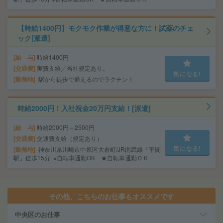
【時給1400円】モクモク作業が得意な方に！試薬のチェ
ック[派遣]
給 与
時給1400円
交通費
実費支給／当社規定あり。
気になる!
勤務地
駅から徒歩で通えるのでラクチン！
時給2000円！入社祝金20万円支給！[派遣]
給 与
時給2000円～2500円
交通費
交通費支給（規定あり）
気になる!
勤務地
神奈川県川崎市中原区大倉町/JR南武線「平間
駅」徒歩15分 ※自転車通勤OK ★自転車通勤ＯＫ
その他、こちらのお仕事もオススメです
中央区のお仕事