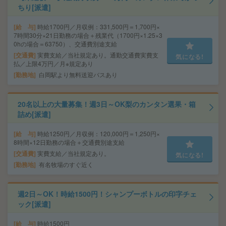
ちり[派遣]
給 与
時給1700円／月収例：331,500円＝1,700円×
7時間30分×21日勤務の場合＋残業代（1700円×1.25×3
0hの場合＝63750）、交通費別途支給
交通費
実費支給／当社規定あり。通勤交通費実費支
気になる!
払／上限4万円／月※規定あり
勤務地
白岡駅より無料送迎バスあり
20名以上の大量募集！週3日～OK梨のカンタン選果・箱
詰め[派遣]
給 与
時給1250円／月収例：120,000円＝1,250円×
8時間×12日勤務の場合＋交通費別途支給
交通費
実費支給／当社規定あり。
気になる!
勤務地
有名牧場のすぐ近く
週2日～OK！時給1500円！シャンプーボトルの印字チェ
ック[派遣]
給 与
時給1500円