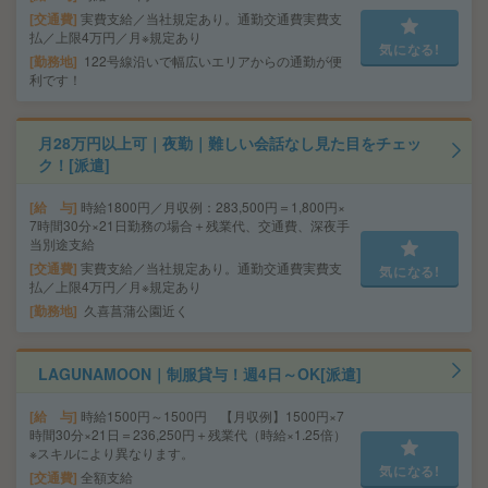
交通費
実費支給／当社規定あり。通勤交通費実費支
払／上限4万円／月※規定あり
気になる!
勤務地
122号線沿いで幅広いエリアからの通勤が便
利です！
月28万円以上可｜夜勤｜難しい会話なし見た目をチェッ
ク！[派遣]
給 与
時給1800円／月収例：283,500円＝1,800円×
7時間30分×21日勤務の場合＋残業代、交通費、深夜手
当別途支給
交通費
実費支給／当社規定あり。通勤交通費実費支
気になる!
払／上限4万円／月※規定あり
勤務地
久喜菖蒲公園近く
LAGUNAMOON｜制服貸与！週4日～OK[派遣]
給 与
時給1500円～1500円 【月収例】1500円×7
時間30分×21日＝236,250円＋残業代（時給×1.25倍）
※スキルにより異なります。
気になる!
交通費
全額支給