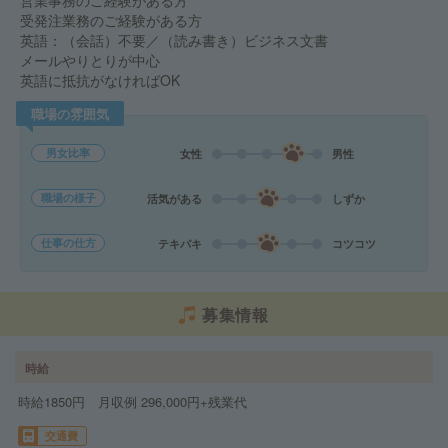
営業事務のご経験がある方
受発注業務のご経験がある方
英語：（会話）不要／（読み書き）ビジネス文書
メールやりとりが中心
英語に抵抗がなければOK
職場の雰囲気
男女比率
女性
男性
職場の様子
活気がある
しずか
仕事の仕方
テキパキ
コツコツ
募集情報
時給
時給1850円 月収例 296,000円+残業代
交通費