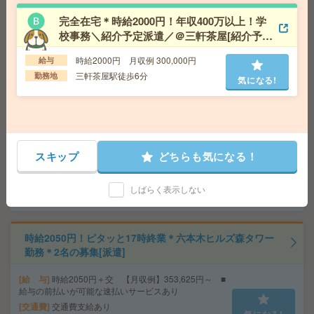
給 与
時給1850円～1900円＋交 【月収例】363,0
62円～ ■給与の前払いが可能な速払いサービスあり
完全在宅＊時給2000円！年収400万以上！学
交通費
交通費支給あり
校事務＼紹介予定派遣／＠三軒茶屋[紹介予定
気になる!
勤務地
東京都港区 山手線 田町（東京）駅徒歩6
派遣]
分、都営三田線 三田（東京）駅徒歩10分
時給2000円 月収例 300,000円
給与
三軒茶屋駅徒歩6分
勤務地
気になる!
8月お盆明け！ランスタッドメンバーに人気の職場座り作
業[派遣]
給 与
時給1350円／月収例：226,800円＝1,350円×
8時間×21日勤務の場合＋残業代、交通費別途支給
スキップ
どちらも気になる！
交通費
実費支給／当社規定あり。通勤交通費実費支
気になる!
払／上限4万円／月※規定あり
しばらく表示しない
勤務地
マイカー通勤可能/駐車場完備
時給2050円！ピタッと17時終業＊六本木ヒルズ森タワー
勤務＊2名の募集[派遣]
給 与
時給2050円＋交 【月収例】353,625円～ ■
給与の前払いが可能な速払いサービスあり
交通費
交通費支給あり