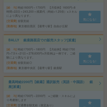
給 与
時給1600円～1700円 【月収例】1600円×8
時間×22日＝243,200＋残業代（時給×1.25倍）※スキル
により異なります。
気になる!
交通費
全額支給
勤務地
東京都目黒区 【最寄り駅】自由が丘駅
BALLY 銀座路面店での販売スタッフ[派遣]
給 与
時給1700円～1800円 【月給例】時給1700
円×7.5ｈ×21日＝278,630円※月収例は一例です。ご経
験により異なります。
気になる!
交通費
全額支給◎
勤務地
東京都中央区 【最寄り駅】銀座駅
最高時給2200円【銀蔵】通訳販売（英語・中国語） 銀
座[派遣]
給 与
時給1700円～2200円 ※ご経験・スキルによ
り考慮致します
交通費
交通費全額支給（規定あり）