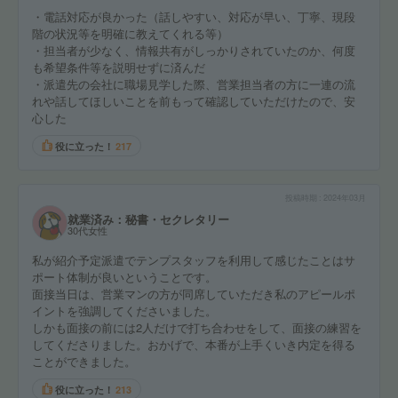
・電話対応が良かった（話しやすい、対応が早い、丁寧、現段
階の状況等を明確に教えてくれる等）
・担当者が少なく、情報共有がしっかりされていたのか、何度
も希望条件等を説明せずに済んだ
・派遣先の会社に職場見学した際、営業担当者の方に一連の流
れや話してほしいことを前もって確認していただけたので、安
心した
役に立った！
217
投稿時期
2024年03月
就業済み：秘書・セクレタリー
30代女性
私が紹介予定派遣でテンプスタッフを利用して感じたことはサ
ポート体制が良いということです。
面接当日は、営業マンの方が同席していただき私のアピールポ
イントを強調してくださいました。
しかも面接の前には2人だけで打ち合わせをして、面接の練習を
してくださりました。おかげで、本番が上手くいき内定を得る
ことができました。
役に立った！
213