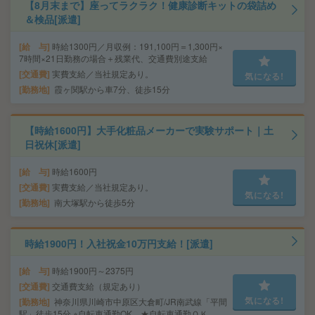
【8月末まで】座ってラクラク！健康診断キットの袋詰め
＆検品[派遣]
給 与
時給1300円／月収例：191,100円＝1,300円×
7時間×21日勤務の場合＋残業代、交通費別途支給
交通費
実費支給／当社規定あり。
気になる!
勤務地
霞ヶ関駅から車7分、徒歩15分
【時給1600円】大手化粧品メーカーで実験サポート｜土
日祝休[派遣]
給 与
時給1600円
交通費
実費支給／当社規定あり。
気になる!
勤務地
南大塚駅から徒歩5分
時給1900円！入社祝金10万円支給！[派遣]
給 与
時給1900円～2375円
交通費
交通費支給（規定あり）
気になる!
勤務地
神奈川県川崎市中原区大倉町/JR南武線「平間
駅」徒歩15分 ※自転車通勤OK ★自転車通勤ＯＫ