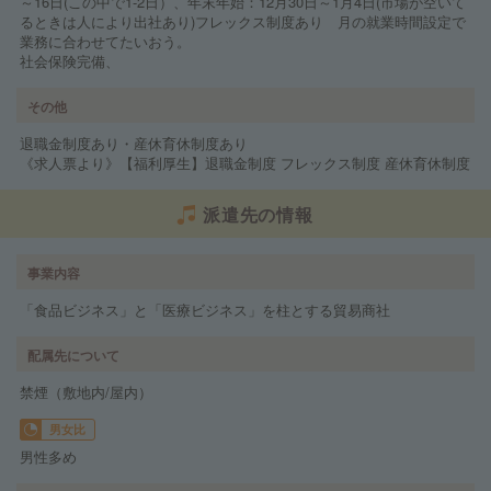
～16日(この中で1-2日）、年末年始：12月30日～1月4日(市場が空いて
るときは人により出社あり)フレックス制度あり 月の就業時間設定で
業務に合わせてたいおう。
社会保険完備、
その他
退職金制度あり・産休育休制度あり
《求人票より》【福利厚生】退職金制度 フレックス制度 産休育休制度
派遣先の情報
事業内容
「食品ビジネス」と「医療ビジネス」を柱とする貿易商社
配属先について
禁煙（敷地内/屋内）
男女比
男性多め