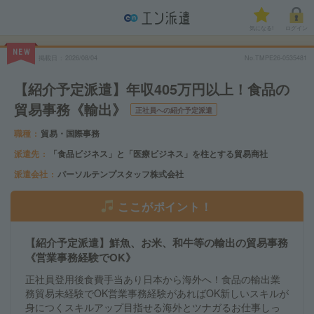
気になる!
ログイン
NEW
掲載日
2026/08/04
No.TMPE26-0535481
【紹介予定派遣】年収405万円以上！食品の
貿易事務《輸出》
正社員への紹介予定派遣
職種
貿易・国際事務
派遣先
「食品ビジネス」と「医療ビジネス」を柱とする貿易商社
派遣会社
パーソルテンプスタッフ株式会社
ここがポイント！
【紹介予定派遣】鮮魚、お米、和牛等の輸出の貿易事務
《営業事務経験でOK》
正社員登用後食費手当あり日本から海外へ！食品の輸出業
務貿易未経験でOK営業事務経験があればOK新しいスキルが
身につくスキルアップ目指せる海外とツナガるお仕事しっ