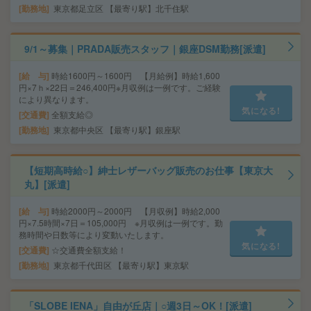
勤務地
東京都足立区 【最寄り駅】北千住駅
9/1～募集｜PRADA販売スタッフ｜銀座DSM勤務[派遣]
給 与
時給1600円～1600円 【月給例】時給1,600
円×7ｈ×22日＝246,400円※月収例は一例です。ご経験
により異なります。
気になる!
交通費
全額支給◎
勤務地
東京都中央区 【最寄り駅】銀座駅
【短期高時給○】紳士レザーバッグ販売のお仕事【東京大
丸】[派遣]
給 与
時給2000円～2000円 【月収例】時給2,000
円×7.5時間×7日＝105,000円 ※月収例は一例です。勤
務時間や日数等により変動いたします。
気になる!
交通費
☆交通費全額支給！
勤務地
東京都千代田区 【最寄り駅】東京駅
「SLOBE IENA」自由が丘店｜○週3日～OK！[派遣]