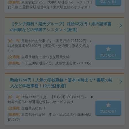
気になる!
勤務地
東京駅徒歩2分、大手町駅徒歩7分 ※メトロ千
代田線 二重橋前駅 徒歩3分！東京駅直結のオフィス！
【ランチ無料＊楽天グループ】月給42万円！紙の請求書
の回収などの部署アシスタント[派遣]
給 与
月給制のお仕事です：固定月給 425300円 ※
時給換算 時給2800円（残業代・交通費は別途支給あ
り）
気になる!
交通費
交通費規定に基づき交通費支給
勤務地
二子玉川駅 徒歩4分、成城学園前駅 バス30分
時給1750円！人気の学校勤務＊基本16時まで＊書類の封
入など学校事務！12月迄[派遣]
給 与
時給1750円＋交 【月収例】301,875円～ ■
給与の前払いが可能な速払いサービスあり
交通費
交通費支給あり
気になる!
勤務地
東京都千代田区 中央・総武線各停 飯田橋駅
徒歩7分