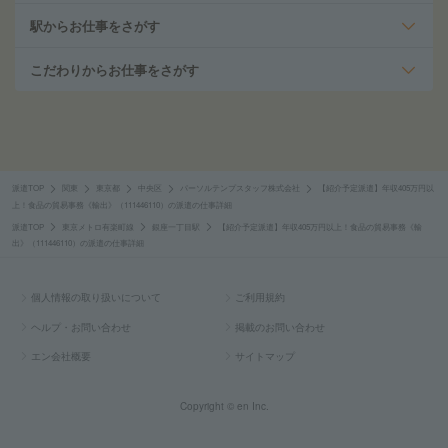
駅からお仕事をさがす
こだわりからお仕事をさがす
派遣TOP
関東
東京都
中央区
パーソルテンプスタッフ株式会社
【紹介予定派遣】年収405万円以
上！食品の貿易事務《輸出》（111446110）の派遣の仕事詳細
派遣TOP
東京メトロ有楽町線
銀座一丁目駅
【紹介予定派遣】年収405万円以上！食品の貿易事務《輸
出》（111446110）の派遣の仕事詳細
個人情報の取り扱いについて
ご利用規約
ヘルプ・お問い合わせ
掲載のお問い合わせ
エン会社概要
サイトマップ
Copyright © en Inc.