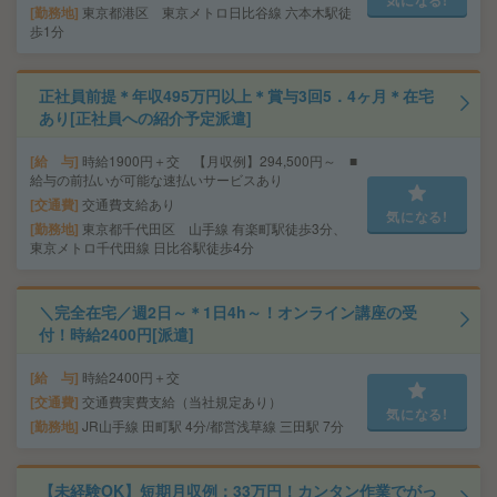
気になる!
勤務地
東京都港区 東京メトロ日比谷線 六本木駅徒
歩1分
正社員前提＊年収495万円以上＊賞与3回5．4ヶ月＊在宅
あり[正社員への紹介予定派遣]
給 与
時給1900円＋交 【月収例】294,500円～ ■
給与の前払いが可能な速払いサービスあり
交通費
交通費支給あり
気になる!
勤務地
東京都千代田区 山手線 有楽町駅徒歩3分、
東京メトロ千代田線 日比谷駅徒歩4分
＼完全在宅／週2日～＊1日4h～！オンライン講座の受
付！時給2400円[派遣]
給 与
時給2400円＋交
交通費
交通費実費支給（当社規定あり）
気になる!
勤務地
JR山手線 田町駅 4分/都営浅草線 三田駅 7分
【未経験OK】短期月収例：33万円！カンタン作業でがっ