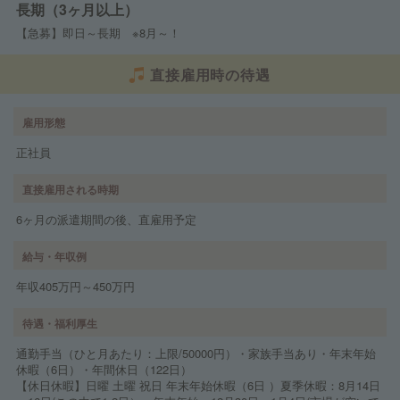
長期（3ヶ月以上）
【急募】即日～長期 ※8月～！
直接雇用時の待遇
雇用形態
正社員
直接雇用される時期
6ヶ月の派遣期間の後、直雇用予定
給与・年収例
年収405万円～450万円
待遇・福利厚生
通勤手当（ひと月あたり：上限/50000円）・家族手当あり・年末年始
休暇（6日）・年間休日（122日）
【休日休暇】日曜 土曜 祝日 年末年始休暇（6日 ）夏季休暇：8月14日