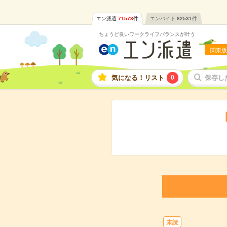
エン派遣
71573
件
エンバイト
82531
件
ちょうど良いワークライフバランスが叶う
関東版
気になる！リスト
0
保存し
未読