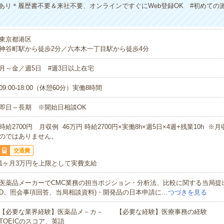
あり＊履歴書不要＆来社不要、オンラインですぐにWeb登録OK #初めての
東京都港区
神谷町駅から徒歩2分／六本木一丁目駅から徒歩4分
月～金／週5日 #週3日以上在宅
09:00-18:00（休憩60分）実働8時間
即日～長期 ※開始日相談OK
時給2700円 月収例 46万円 時給2700円×実働8h×週5日×4週+残業10h 
のではありません。
交通費
1ヶ月3万円を上限として実費支給
医薬品メーカーでCMC業務の担当ポジション・分析法、比較に関する当局提出
D、照会事項回答、当局相談資料)・開発品の日本申請に…
つづきを見る
【必要な業界経験】医薬品メ－カ－ 【必要な経験】医療事務の経験 
TOEICのスコア、英語