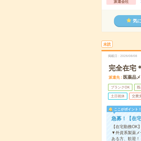
派遣会社
気
未読
掲載日
2026/08/08
完全在宅＊
医薬品メ
派遣先
ブランクOK
既
土日祝休
交費
ここがポイント
急募！【在宅
【在宅勤務OK
▼外資系製薬メ
ある方、歓迎！