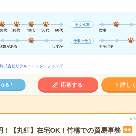
男女比率
20代
30代
40代
50代
60代
女性
仕事の仕方
活気がある
しずか
テキパキ
株式会社リクルートスタッフィング
応募する
詳し
になる！
No.
0円！【丸紅】在宅OK！竹橋での貿易事務
派遣