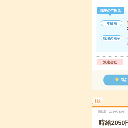
職場の雰囲気
年齢層
職場の様子
派遣会社
気
未読
掲載日
2026/08/08
時給205