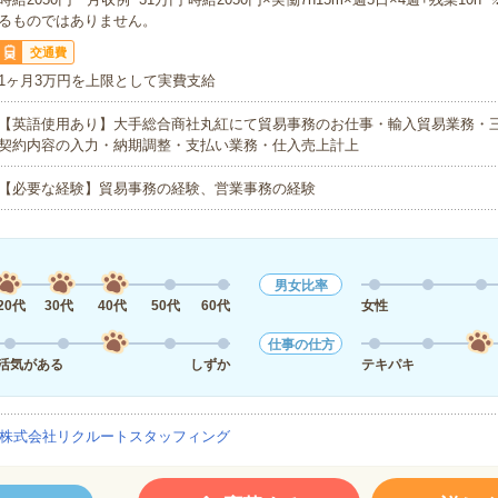
るものではありません。
交通費
1ヶ月3万円を上限として実費支給
【英語使用あり】大手総合商社丸紅にて貿易事務のお仕事・輸入貿易業務・
契約内容の入力・納期調整・支払い業務・仕入売上計上
【必要な経験】貿易事務の経験、営業事務の経験
男女比率
20代
30代
40代
50代
60代
女性
仕事の仕方
活気がある
しずか
テキパキ
株式会社リクルートスタッフィング