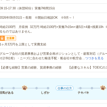
09:15-17:30（休憩60分）実働7時間15分
2026年09月01日～長期 ※開始日相談OK ※9月～！
時給2100円 月収例 32万円 時給2100円×実働7h15m×週5日×4週+残業10
るものではありません。
交通費
1ヶ月3万円を上限として実費支給
グループ会社の貿易事務および営業企画ポジションとして・顧客対応（グルー
そ計8社程）・ニーズに合わせた輸送手配・船会社や航空会…
つづきを見る
【必要な経験】営業の経験、貿易事務の経験 【必要なスキル】TOEICの
仕事の仕方
活気がある
しずか
テキパキ