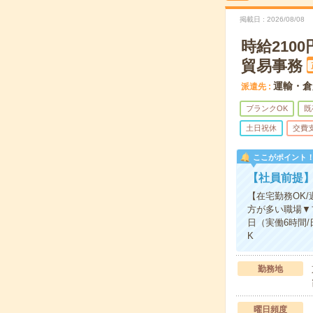
掲載日
2026/08/08
時給210
貿易事務
運輸・倉
派遣先
ブランクOK
既
土日祝休
交費
ここがポイント
【社員前提】
【在宅勤務OK/
方が多い職場▼
日（実働6時間
K
勤務地
曜日頻度