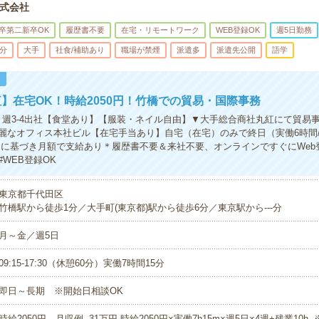
式会社
卒第二新卒OK
履歴書不要
在宅・リモートワーク
WEB登録OK
週5日勤務
5分
大手
社食/補助あり
職場が禁煙
派遣多
派遣先公開
語学
！
】在宅OK！時給2050円！竹橋での貿易・国際事務
】週3-4出社【食堂あり】【服装・ネイル自由】▼大手総合商社丸紅にて貿易
麗なオフィス本社ビル【在宅手当あり】自宅（在宅）のみで終日（実働6時間
定に基づき月額で支給あり＊履歴書不要＆来社不要、オンラインですぐにWeb登
WEB登録OK
東京都千代田区
竹橋駅から徒歩1分／大手町(東京都)駅から徒歩6分／東京駅から---分
月～金／週5日
09:15-17:30（休憩60分）実働7時間15分
即日～長期 ※開始日相談OK
時給2050円 月収例 31万円 時給2050円×実働7h15m×週5日×4週+残業10