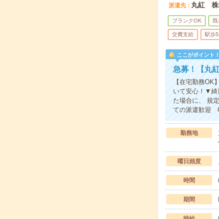
丸紅 株
派遣先
ブランクOK
既
交費支給
駅歩
ここがポイント
急募！【丸紅
【在宅勤務OK
いて安心！▼綺
た場合に、 規
ての派遣歓迎 #
勤務地
曜日頻度
時間
期間
時給