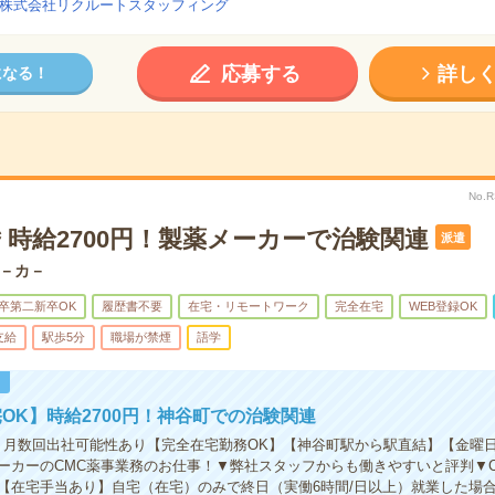
株式会社リクルートスタッフィング
応募する
詳し
になる！
No.
時給2700円！製薬メーカーで治験関連
派遣
－カ－
卒第二新卒OK
履歴書不要
在宅・リモートワーク
完全在宅
WEB登録OK
支給
駅歩5分
職場が禁煙
語学
！
OK】時給2700円！神谷町での治験関連
】月数回出社可能性あり【完全在宅勤務OK】【神谷町駅から駅直結】【金曜日
ーカーのCMC薬事業務のお仕事！▼弊社スタッフからも働きやすいと評判▼C
【在宅手当あり】自宅（在宅）のみで終日（実働6時間/日以上）就業した場合