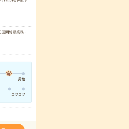
三国間貿易業務・
男性
コツコツ