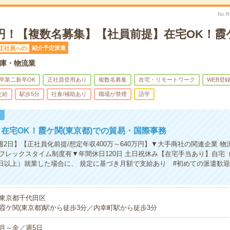
No.
0円！【複数名募集】【社員前提】在宅OK！
紹介予定派遣
正社員への
庫・物流業
卒第二新卒OK
正社員登用あり
複数名募集
在宅・リモートワーク
WEB登録
支給
駅歩5分
社食/補助あり
職場が禁煙
語学
！
在宅OK！霞ケ関(東京都)での貿易・国際事務
週2日】【正社員化前提/想定年収400万～640万円】▼大手商社の関連企業 物
フレックスタイム制度有▼年間休日120日 土日祝休み【在宅手当あり】自宅
/日以上）就業した場合に、 規定に基づき月額で支給あり #初めての派遣歓迎
東京都千代田区
霞ケ関(東京都)駅から徒歩3分／内幸町駅から徒歩3分
月～金／週5日