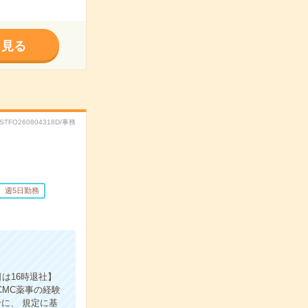
く見る
RSTFO260804318D/事務
週5日勤務
は16時退社】
MC薬事の経験
に、 規定に基