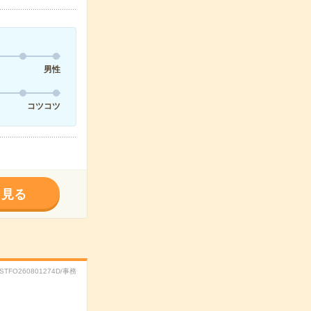
男性
コツコツ
く見る
RSTFO260801274D/事務