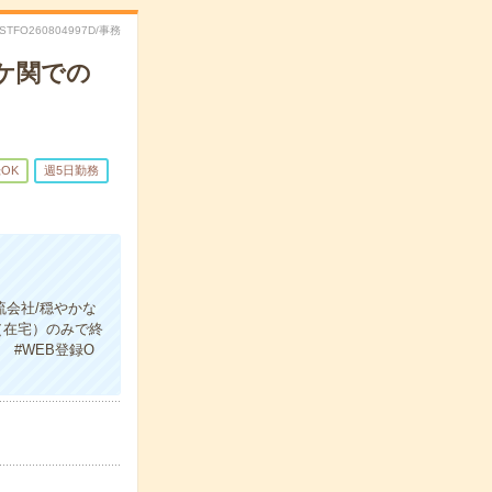
RSTFO260804997D/事務
霞ケ関での
OK
週5日勤務
流会社/穏やかな
（在宅）のみで終
 #WEB登録O