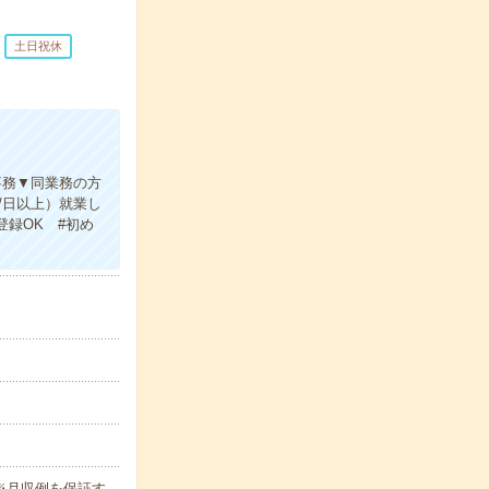
土日祝休
事務▼同業務の方
/日以上）就業し
録OK #初め
h ※月収例を保証す