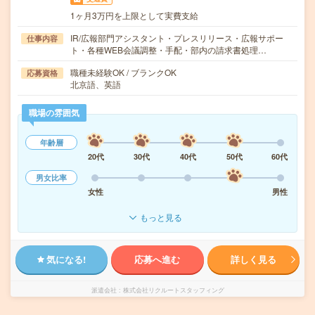
1ヶ月3万円を上限として実費支給
IR/広報部門アシスタント・プレスリリース・広報サポー
仕事内容
ト・各種WEB会議調整・手配・部内の請求書処理…
職種未経験OK / ブランクOK
応募資格
北京語、英語
職場の雰囲気
年齢層
20代
30代
40代
50代
60代
男女比率
女性
男性
もっと見る
気になる!
応募へ進む
詳しく見る
派遣会社
株式会社リクルートスタッフィング