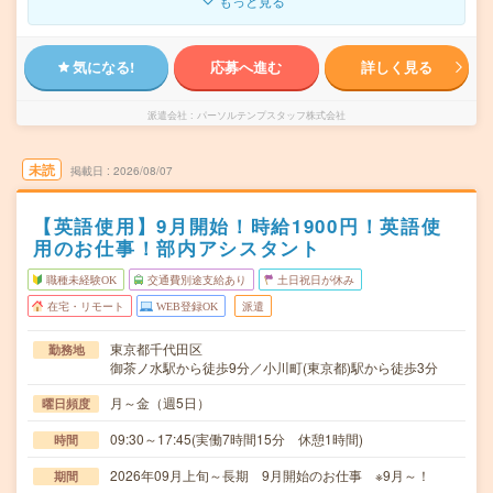
もっと見る
気になる!
応募へ進む
詳しく見る
派遣会社
パーソルテンプスタッフ株式会社
未読
掲載日
2026/08/07
【英語使用】9月開始！時給1900円！英語使
用のお仕事！部内アシスタント
職種未経験OK
交通費別途支給あり
土日祝日が休み
在宅・リモート
WEB登録OK
派遣
東京都千代田区
勤務地
御茶ノ水駅から徒歩9分／小川町(東京都)駅から徒歩3分
月～金（週5日）
曜日頻度
09:30～17:45(実働7時間15分 休憩1時間)
時間
2026年09月上旬～長期 9月開始のお仕事 ※9月～！
期間