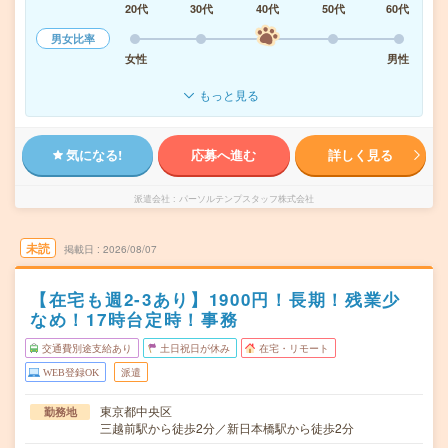
20代
30代
40代
50代
60代
男女比率
女性
男性
もっと見る
気になる!
応募へ進む
詳しく見る
派遣会社
パーソルテンプスタッフ株式会社
未読
掲載日
2026/08/07
【在宅も週2-3あり】1900円！長期！残業少
なめ！17時台定時！事務
交通費別途支給あり
土日祝日が休み
在宅・リモート
WEB登録OK
派遣
東京都中央区
勤務地
三越前駅から徒歩2分／新日本橋駅から徒歩2分