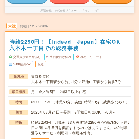
派遣会社
株式会社リクルートスタッフィング
未読
掲載日
2026/08/07
時給2250円！【Indeed Japan】在宅OK！
六本木一丁目での総務事務
交通費別途支給あり
土日祝日が休み
在宅・リモート
WEB登録OK
派遣
東京都港区
勤務地
六本木一丁目駅から徒歩1分／溜池山王駅から徒歩7分
月～金／週5日 #週3日以上在宅
曜日頻度
09:00-17:30（休憩60分）実働7時間30分（残業少なめ！）
時間
2026年08月24日～長期 ※開始日相談OK ※8月～！
期間
時給2250円 月収例 33万円 時給2250円×実働7h30m×週5
時給
日×4週 ※月収例を保証するものではありません。※給与即
受取りサービス利用可（利用条件有）