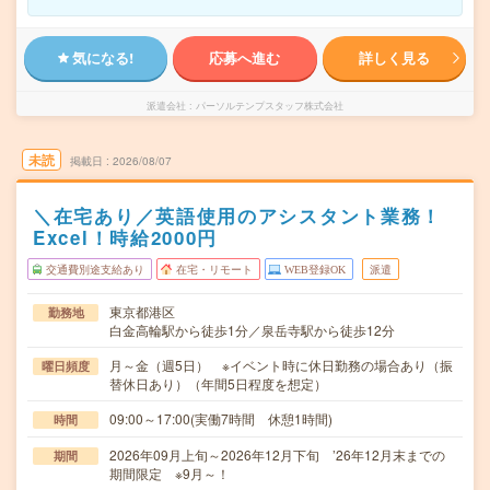
気になる!
応募へ進む
詳しく見る
派遣会社
パーソルテンプスタッフ株式会社
未読
掲載日
2026/08/07
＼在宅あり／英語使用のアシスタント業務！
Excel！時給2000円
交通費別途支給あり
在宅・リモート
WEB登録OK
派遣
東京都港区
勤務地
白金高輪駅から徒歩1分／泉岳寺駅から徒歩12分
月～金（週5日） ※イベント時に休日勤務の場合あり（振
曜日頻度
替休日あり）（年間5日程度を想定）
09:00～17:00(実働7時間 休憩1時間)
時間
2026年09月上旬～2026年12月下旬 ’26年12月末までの
期間
期間限定 ※9月～！