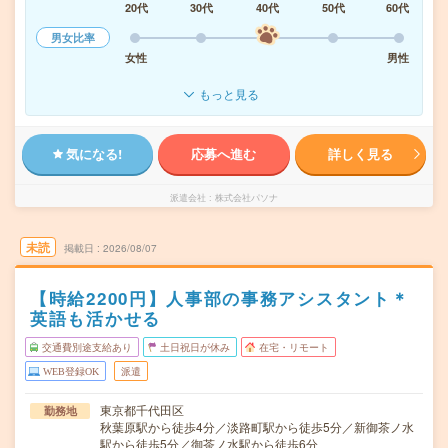
20代
30代
40代
50代
60代
男女比率
女性
男性
もっと見る
気になる!
応募へ進む
詳しく見る
派遣会社
株式会社パソナ
未読
掲載日
2026/08/07
【時給2200円】人事部の事務アシスタント＊
英語も活かせる
交通費別途支給あり
土日祝日が休み
在宅・リモート
WEB登録OK
派遣
東京都千代田区
勤務地
秋葉原駅から徒歩4分／淡路町駅から徒歩5分／新御茶ノ水
駅から徒歩5分／御茶ノ水駅から徒歩6分