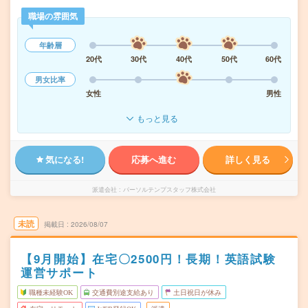
職場の雰囲気
年齢層
20代
30代
40代
50代
60代
男女比率
女性
男性
もっと見る
気になる!
応募へ進む
詳しく見る
派遣会社
パーソルテンプスタッフ株式会社
未読
掲載日
2026/08/07
【9月開始】在宅〇2500円！長期！英語試験
運営サポート
職種未経験OK
交通費別途支給あり
土日祝日が休み