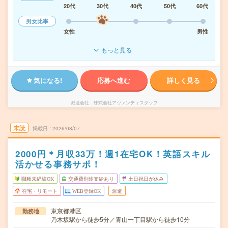
20代
30代
40代
50代
60代
男女比率
女性
男性
もっと見る
気になる!
応募へ進む
詳しく見る
派遣会社
株式会社アヴァンティスタッフ
未読
掲載日
2026/08/07
2000円＊月収33万！週1在宅OK！英語スキル
活かせる事務サポ！
職種未経験OK
交通費別途支給あり
土日祝日が休み
在宅・リモート
WEB登録OK
派遣
東京都港区
勤務地
乃木坂駅から徒歩5分／青山一丁目駅から徒歩10分