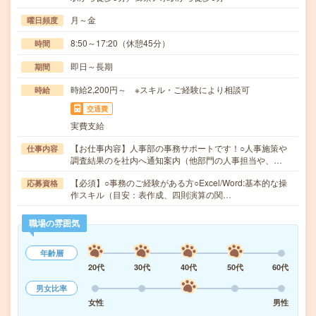
月～金
曜日頻度
8:50～17:20（休憩45分）
時間
即日～長期
期間
時給2,200円～ ※スキル・ご経験により相談可
時給
交通費
実費支給
【お仕事内容】人事部の事務サポートです！○人事施策や
仕事内容
調査結果のを社内へ通知案内（他部門の人事担当や、…
【必須】○事務のご経験がある方○Excel/Word:基本的な操
応募資格
作スキル（目安：表作成、四則演算の関…
職場の雰囲気
年齢層
20代
30代
40代
50代
60代
男女比率
女性
男性