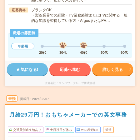
ブランクOK
応募資格
・製薬業界での経験・PV業務経験またはPVに関する一般
的な知識を習得している方・ArgusまたはPV…
職場の雰囲気
年齢層
20代
30代
40代
50代
60代
気になる!
応募へ進む
詳しく見る
派遣会社
マンパワーグループ株式会社
未読
掲載日
2026/08/07
月給29万円！おもちゃメーカーでの英文事務
交通費別途支給あり
土日祝日が休み
WEB登録OK
派遣