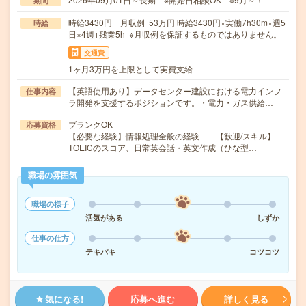
期間
時給3430円 月収例 53万円 時給3430円×実働7h30m×週5
時給
日×4週+残業5h ※月収例を保証するものではありません。
交通費
1ヶ月3万円を上限として実費支給
【英語使用あり】データセンター建設における電力インフ
仕事内容
ラ開発を支援するポジションです。・電力・ガス供給…
ブランクOK
応募資格
【必要な経験】情報処理全般の経験 【歓迎/スキル】
TOEICのスコア、日常英会話・英文作成（ひな型…
職場の雰囲気
職場の様子
活気がある
しずか
仕事の仕方
テキパキ
コツコツ
気になる!
応募へ進む
詳しく見る