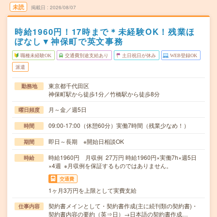
未読
掲載日
2026/08/07
時給1960円！17時まで＊未経験OK！残業ほ
ぼなし▼神保町で英文事務
職種未経験OK
交通費別途支給あり
土日祝日が休み
WEB登録OK
派遣
東京都千代田区
勤務地
神保町駅から徒歩1分／竹橋駅から徒歩8分
月～金／週5日
曜日頻度
09:00-17:00（休憩60分）実働7時間（残業少なめ！）
時間
即日～長期 ※開始日相談OK
期間
時給1960円 月収例 27万円 時給1960円×実働7h×週5日
時給
×4週 ※月収例を保証するものではありません。
交通費
1ヶ月3万円を上限として実費支給
契約書メインとして・契約書作成(主に続刊類の契約書)・
仕事内容
契約書内容の要約（英⇒日）→日本語の契約書作成…