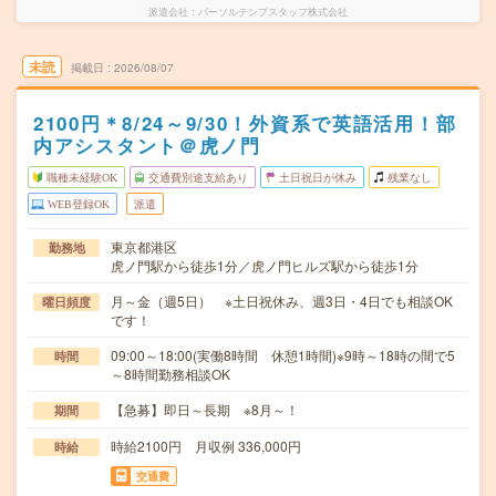
派遣会社
パーソルテンプスタッフ株式会社
未読
掲載日
2026/08/07
2100円＊8/24～9/30！外資系で英語活用！部
内アシスタント＠虎ノ門
職種未経験OK
交通費別途支給あり
土日祝日が休み
残業なし
WEB登録OK
派遣
東京都港区
勤務地
虎ノ門駅から徒歩1分／虎ノ門ヒルズ駅から徒歩1分
月～金（週5日） ※土日祝休み、週3日・4日でも相談OK
曜日頻度
です！
09:00～18:00(実働8時間 休憩1時間)※9時～18時の間で5
時間
～8時間勤務相談OK
【急募】即日～長期 ※8月～！
期間
時給2100円 月収例 336,000円
時給
交通費