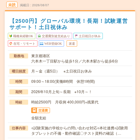
未読
掲載日
2026/08/07
【2500円】グローバル環境！長期！試験運営
サポート！土日祝休み
職種未経験OK
交通費別途支給あり
土日祝日が休み
在宅・リモート
WEB登録OK
派遣
東京都港区
勤務地
六本木一丁目駅から徒歩1分／六本木駅から徒歩6分
月～金（週5日） ※土日祝日お休み
曜日頻度
09:00～18:00(実働8時間 休憩1時間)
時間
2026年10月上旬～長期 ※10月～！
期間
時給2500円 月収例 400,000円+残業代
時給
交通費
全額支給
○試験実施の学校からの問い合わせ対応○本社連携○試験用
仕事内容
タブレットの不備・動作確認〇テスト資料の確認（…