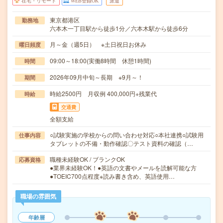
在宅・リモート
WEB登録OK
派遣
東京都港区
勤務地
六本木一丁目駅から徒歩1分／六本木駅から徒歩6分
月～金（週5日） ※土日祝日お休み
曜日頻度
09:00～18:00(実働8時間 休憩1時間)
時間
2026年09月中旬～長期 ※9月～！
期間
時給2500円 月収例 400,000円+残業代
時給
交通費
全額支給
○試験実施の学校からの問い合わせ対応○本社連携○試験用
仕事内容
タブレットの不備・動作確認〇テスト資料の確認（…
職種未経験OK / ブランクOK
応募資格
●業界未経験OK！●英語の文書やメールを読解可能な方
●TOEIC700点程度※読み書き含め、英語使用…
職場の雰囲気
年齢層