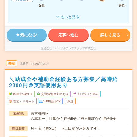
女性
男性
もっと見る
気になる!
応募へ進む
詳しく見る
派遣会社
パーソルテンプスタッフ株式会社
未読
掲載日
2026/08/07
＼助成金や補助金経験ある方募集／高時給
2300円＠英語使用あり
職種未経験OK
交通費別途支給あり
土日祝日が休み
在宅・リモート
WEB登録OK
派遣
東京都港区
勤務地
六本木一丁目駅から徒歩6分／神谷町駅から徒歩6分
月～金（週5日） ※土日祝がお休みです！
曜日頻度