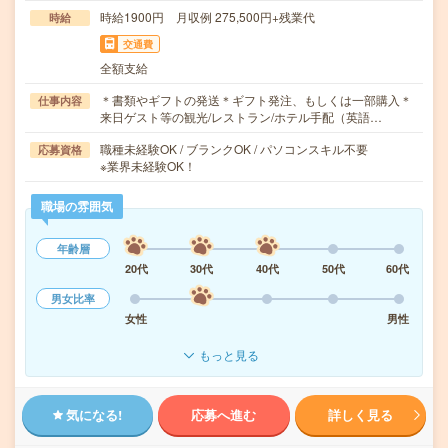
時給1900円 月収例 275,500円+残業代
時給
交通費
全額支給
＊書類やギフトの発送＊ギフト発注、もしくは一部購入＊
仕事内容
来日ゲスト等の観光/レストラン/ホテル手配（英語…
職種未経験OK / ブランクOK / パソコンスキル不要
応募資格
※業界未経験OK！
職場の雰囲気
年齢層
20代
30代
40代
50代
60代
男女比率
女性
男性
もっと見る
気になる!
応募へ進む
詳しく見る