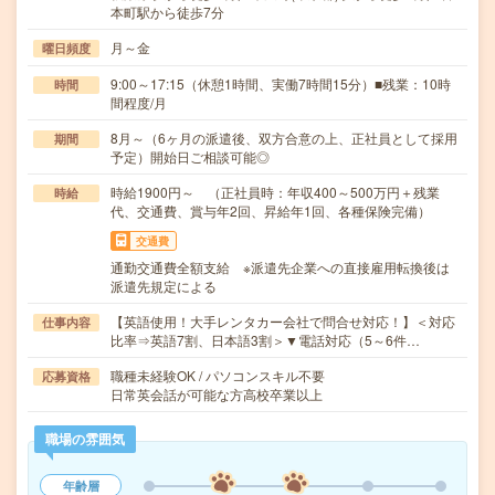
本町駅から徒歩7分
月～金
曜日頻度
9:00～17:15（休憩1時間、実働7時間15分）■残業：10時
時間
間程度/月
8月～（6ヶ月の派遣後、双方合意の上、正社員として採用
期間
予定）開始日ご相談可能◎
時給1900円～ （正社員時：年収400～500万円＋残業
時給
代、交通費、賞与年2回、昇給年1回、各種保険完備）
交通費
通勤交通費全額支給 ※派遣先企業への直接雇用転換後は
派遣先規定による
【英語使用！大手レンタカー会社で問合せ対応！】＜対応
仕事内容
比率⇒英語7割、日本語3割＞▼電話対応（5～6件…
職種未経験OK / パソコンスキル不要
応募資格
日常英会話が可能な方高校卒業以上
職場の雰囲気
年齢層