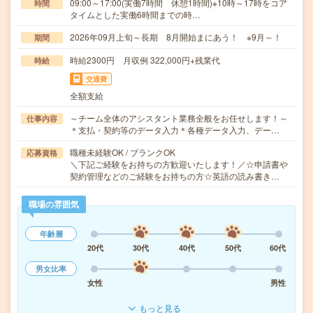
09:00～17:00(実働7時間 休憩1時間)※10時～17時をコア
時間
タイムとした実働6時間までの時…
2026年09月上旬～長期 8月開始まにあう！ ※9月～！
期間
時給2300円 月収例 322,000円+残業代
時給
交通費
全額支給
～チーム全体のアシスタント業務全般をお任せします！～
仕事内容
＊支払・契約等のデータ入力＊各種データ入力、デー…
職種未経験OK / ブランクOK
応募資格
＼下記ご経験をお持ちの方歓迎いたします！／☆申請書や
契約管理などのご経験をお持ちの方☆英語の読み書き…
職場の雰囲気
年齢層
20代
30代
40代
50代
60代
男女比率
女性
男性
もっと見る