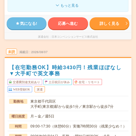
もっと見る
気になる!
応募へ進む
詳しく見る
派遣会社
日本コンベンションサービス株式会社
未読
掲載日
2026/08/07
【在宅勤務OK】時給3430円！残業ほぼなし
▼大手町で英文事務
交通費別途支給あり
土日祝日が休み
在宅・リモート
WEB登録OK
派遣
東京都千代田区
勤務地
大手町(東京都)駅から徒歩1分／東京駅から徒歩7分
月～金／週5日
曜日頻度
09:00-17:30（休憩60分）実働7時間30分（残業少なめ！）
時間
2026年09月01日～長期 ※開始日相談OK ※9月～！