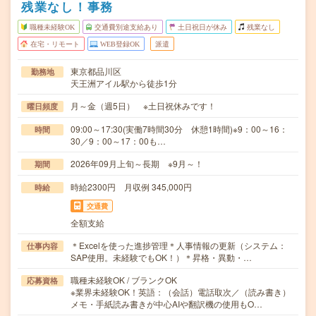
残業なし！事務
職種未経験OK
交通費別途支給あり
土日祝日が休み
残業なし
在宅・リモート
WEB登録OK
派遣
東京都品川区
勤務地
天王洲アイル駅から徒歩1分
月～金（週5日） ※土日祝休みです！
曜日頻度
09:00～17:30(実働7時間30分 休憩1時間)※9：00～16：
時間
30／9：00～17：00も…
2026年09月上旬～長期 ※9月～！
期間
時給2300円 月収例 345,000円
時給
交通費
全額支給
＊Excelを使った進捗管理＊人事情報の更新（システム：
仕事内容
SAP使用。未経験でもOK！）＊昇格・異動・…
職種未経験OK / ブランクOK
応募資格
※業界未経験OK！英語：（会話）電話取次／（読み書き）
メモ・手紙読み書きが中心AIや翻訳機の使用もO…