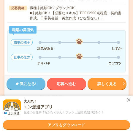
職種未経験OK / ブランクOK
応募資格
■未経験OK！【必要なスキル】TOEIC900点程度、契約書
作成、日常英会話・英文作成（ひな型なし）…
職場の雰囲気
職場の様子
活気がある
しずか
仕事の仕方
テキパキ
コツコツ
気になる!
応募へ進む
詳しく見る
派遣会社
株式会社リクルートスタッフィング
大人気！
エン派遣アプリ
未読
掲載日
2026/08/07
派遣のお仕事情報がたくさん！プッシュ通知で受け取ろう！
アプリをダウンロード
時給1900円！服装自由＊天王洲アイルでの旅
行関連事務