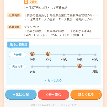
交通費
1ヶ月3万円を上限として実費支給
【英語の使用あり】外資系企業にて福利厚生管理のサポー
仕事内容
ト・従業員データの更新・データ集計・社内外とのや…
ブランクOK
応募資格
【必要な経験】一般事務の経験 【必要なスキル】
Excel：ピボットテーブル、VLOOKUP関数、I…
職場の雰囲気
年齢層
20代
30代
40代
50代
60代
男女比率
女性
男性
もっと見る
気になる!
応募へ進む
詳しく見る
派遣会社
株式会社リクルートスタッフィング