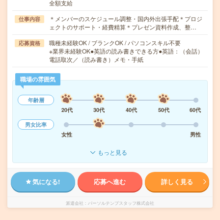
全額支給
＊メンバーのスケジュール調整・国内外出張手配＊プロジ
仕事内容
ェクトのサポート・経費精算＊プレゼン資料作成、整…
職種未経験OK / ブランクOK / パソコンスキル不要
応募資格
※業界未経験OK●英語の読み書きできる方●英語：（会話）
電話取次／（読み書き）メモ・手紙
職場の雰囲気
年齢層
20代
30代
40代
50代
60代
男女比率
女性
男性
もっと見る
気になる!
応募へ進む
詳しく見る
派遣会社
パーソルテンプスタッフ株式会社