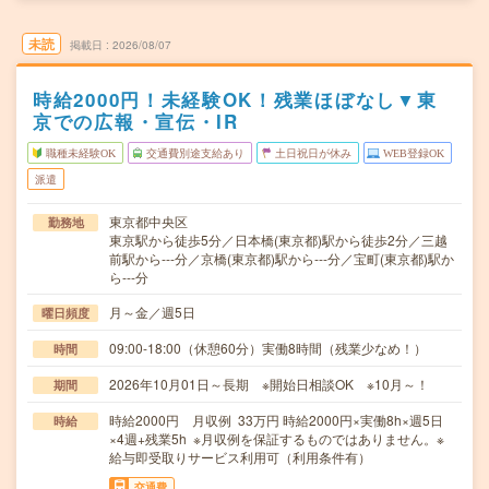
未読
掲載日
2026/08/07
時給2000円！未経験OK！残業ほぼなし▼東
京での広報・宣伝・IR
職種未経験OK
交通費別途支給あり
土日祝日が休み
WEB登録OK
派遣
東京都中央区
勤務地
東京駅から徒歩5分／日本橋(東京都)駅から徒歩2分／三越
前駅から---分／京橋(東京都)駅から---分／宝町(東京都)駅か
ら---分
月～金／週5日
曜日頻度
09:00-18:00（休憩60分）実働8時間（残業少なめ！）
時間
2026年10月01日～長期 ※開始日相談OK ※10月～！
期間
時給2000円 月収例 33万円 時給2000円×実働8h×週5日
時給
×4週+残業5h ※月収例を保証するものではありません。※
給与即受取りサービス利用可（利用条件有）
交通費