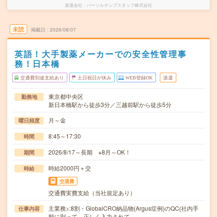
派遣会社
パーソルテンプスタッフ株式会社
未読
掲載日
2026/08/07
英語！大手製薬メーカーでの安全性管理事
務！日本橋
交通費別途支給あり
土日祝日が休み
WEB登録OK
派遣
東京都中央区
勤務地
新日本橋駅から徒歩3分／三越前駅から徒歩5分
月～金
曜日頻度
8:45～17:30
時間
2026/8/17～長期 ※8月～OK！
期間
時給2000円＋交
時給
交通費
交通費実費支給（当社規定あり）
主業務>:8割・GlobalCRO納品物(Argus症例)のQC(社内手
仕事内容
順に則って、正しく入力されて…