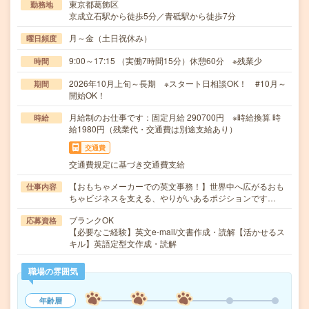
東京都葛飾区
勤務地
京成立石駅から徒歩5分／青砥駅から徒歩7分
月～金（土日祝休み）
曜日頻度
9:00～17:15 （実働7時間15分）休憩60分 ※残業少
時間
2026年10月上旬～長期 ※スタート日相談OK！ #10月～
期間
開始OK！
月給制のお仕事です：固定月給 290700円 ※時給換算 時
時給
給1980円（残業代・交通費は別途支給あり）
交通費
交通費規定に基づき交通費支給
【おもちゃメーカーでの英文事務！】世界中へ広がるおも
仕事内容
ちゃビジネスを支える、やりがいあるポジションです…
ブランクOK
応募資格
【必要なご経験】英文e-mail/文書作成・読解【活かせるス
キル】英語定型文作成・読解
職場の雰囲気
年齢層