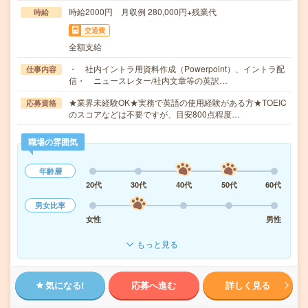
時給2000円 月収例 280,000円+残業代
時給
交通費
全額支給
・ 社内イントラ用資料作成（Powerpoint）、イントラ配
仕事内容
信・ ニュースレター/社内文章等の英訳…
★業界未経験OK★実務で英語の使用経験がある方★TOEIC
応募資格
のスコアなどは不要ですが、目安800点程度…
職場の雰囲気
年齢層
20代
30代
40代
50代
60代
男女比率
女性
男性
もっと見る
気になる!
応募へ進む
詳しく見る