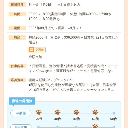
月～金（週5日） ※土日祝お休み
曜日頻度
09:00～18:00(実働8時間 休憩1時間)※9:00～17:00や
時間
10:00～18:00勤務も…
2026年09月上旬～長期 ※9月～！
期間
時給2000円 月収例：336,000円＋残業代（21日就業した
時給
場合）
交通費
全額支給
＊日程調整、進捗管理＊請求書処理＊見積書作成＊ミーテ
仕事内容
ィングへの参加・議事録作成＊メール・電話対応 な…
職種未経験OK / ブランクOK
応募資格
■英語を使用した業務が可能な方英語：（会話）日常会話
／（読み書き）ビジネス文書コミュニケーション：日…
職場の雰囲気
年齢層
20代
30代
40代
50代
60代
男女比率