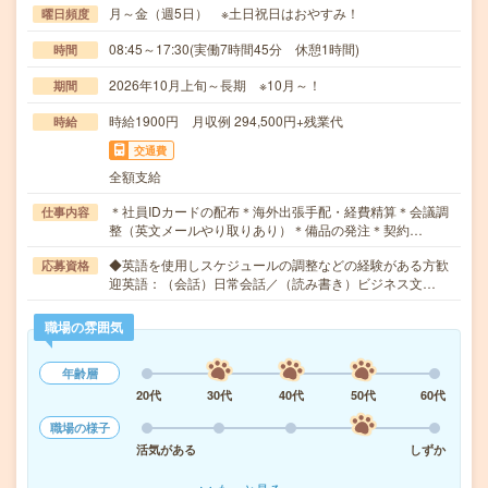
月～金（週5日） ※土日祝日はおやすみ！
曜日頻度
08:45～17:30(実働7時間45分 休憩1時間)
時間
2026年10月上旬～長期 ※10月～！
期間
時給1900円 月収例 294,500円+残業代
時給
交通費
全額支給
＊社員IDカードの配布＊海外出張手配・経費精算＊会議調
仕事内容
整（英文メールやり取りあり）＊備品の発注＊契約…
◆英語を使用しスケジュールの調整などの経験がある方歓
応募資格
迎英語：（会話）日常会話／（読み書き）ビジネス文…
職場の雰囲気
年齢層
20代
30代
40代
50代
60代
職場の様子
活気がある
しずか