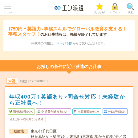
メニュー
気になる!
ログイン
検索
1750円＊英語力×事務スキルでグローバル教育を支える！
事務スタッフ！
のお仕事情報は、掲載が終了しています
掲載時の情報は、
ページ下部
からご覧いただけます。
お探しの条件に近い派遣のお仕事
未読
掲載日
2026/08/07
年収400万↑英語あり×問合せ対応！未経験か
ら正社員へ！
職種未経験OK
交通費別途支給あり
土日祝日が休み
WEB登録OK
正社員への紹介予定派遣
東京都千代田区
勤務地
秋葉原駅から徒歩3分／末広町(東京都)駅から徒歩7分／岩