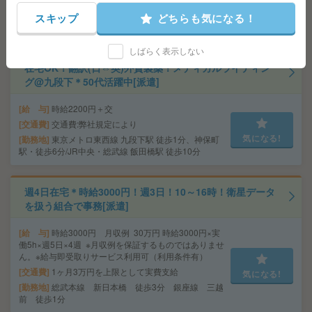
交通費
気になる!
勤務地
JR線 東京駅 徒歩3分/東京メトロ丸ノ内線 大
スキップ
どちらも気になる！
手町駅 徒歩1分
しばらく表示しない
在宅OK！翻訳(日⇔英)外資製薬！メディカルライティン
グ@九段下＊50代活躍中[派遣]
給 与
時給2200円＋交
交通費
交通費:弊社規定により
気になる!
勤務地
東京メトロ東西線 九段下駅 徒歩1分、神保町
駅・徒歩6分/JR中央・総武線 飯田橋駅 徒歩10分
週4日在宅＊時給3000円！週3日！10～16時！衛星データ
を扱う組合で事務[派遣]
給 与
時給3000円 月収例 30万円 時給3000円×実
働5h×週5日×4週 ※月収例を保証するものではありませ
ん。※給与即受取りサービス利用可（利用条件有）
交通費
1ヶ月3万円を上限として実費支給
気になる!
勤務地
総武本線 新日本橋 徒歩3分 銀座線 三越
前 徒歩1分