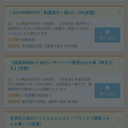
LAGUNAMOON｜制服貸与！週4日～OK[派遣]
給 与
時給1500円～1500円 【月収例】1500円×7
時間30分×21日＝236,250円＋残業代（時給×1.25倍）
※スキルにより異なります。
気になる!
交通費
全額支給
勤務地
東京都足立区 【最寄り駅】北千住駅
【短期高時給○】紳士レザーバッグ販売のお仕事【東京大
丸】[派遣]
給 与
時給2000円～2000円 【月収例】時給2,000
円×7.5時間×7日＝105,000円 ※月収例は一例です。勤
務時間や日数等により変動いたします。
気になる!
交通費
☆交通費全額支給！
勤務地
東京都千代田区 【最寄り駅】東京駅
世界的人気のクリスタルジュエリーブランドで接客スキ
ルを磨こう[派遣]