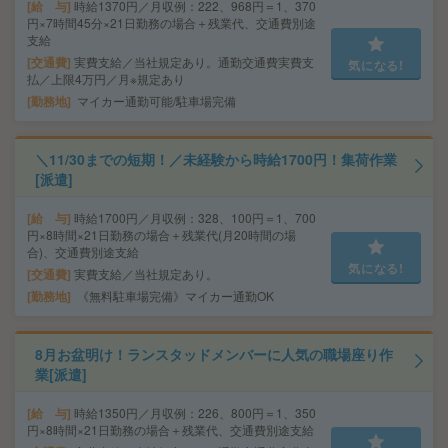
給 与
時給1370円／月収例：222、968円＝1、370
円×7時間45分×21日勤務の場合＋残業代、交通費別途
支給
交通費
実費支給／当社規定あり。通勤交通費実費支
気になる!
払／上限4万円／月※規定あり
勤務地
マイカー通勤可能/駐車場完備
＼11/30までの短期！／未経験から時給1700円！集荷作業
[派遣]
給 与
時給1700円／月収例：328、100円＝1、700
円×8時間×21日勤務の場合＋残業代(月20時間の場
合)、交通費別途支給
気になる!
交通費
実費支給／当社規定あり。
勤務地
《無料駐車場完備》マイカー通勤OK
8月お盆明け！ランスタッドメンバーに人気の職場座り作
業[派遣]
給 与
時給1350円／月収例：226、800円＝1、350
円×8時間×21日勤務の場合＋残業代、交通費別途支給