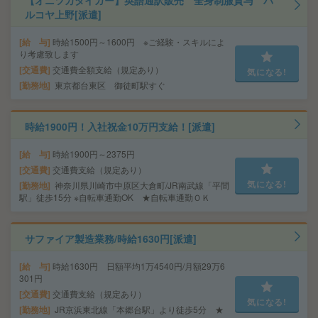
【オニツカタイガー】英語通訳販売 全身制服貸与 パ
ルコヤ上野[派遣]
給 与
時給1500円～1600円 ※ご経験・スキルによ
り考慮致します
交通費
交通費全額支給（規定あり）
気になる!
勤務地
東京都台東区 御徒町駅すぐ
時給1900円！入社祝金10万円支給！[派遣]
給 与
時給1900円～2375円
交通費
交通費支給（規定あり）
気になる!
勤務地
神奈川県川崎市中原区大倉町/JR南武線「平間
駅」徒歩15分 ※自転車通勤OK ★自転車通勤ＯＫ
サファイア製造業務/時給1630円[派遣]
給 与
時給1630円 日額平均1万4540円/月額29万6
301円
交通費
交通費支給（規定あり）
気になる!
勤務地
JR京浜東北線「本郷台駅」より徒歩5分 ★