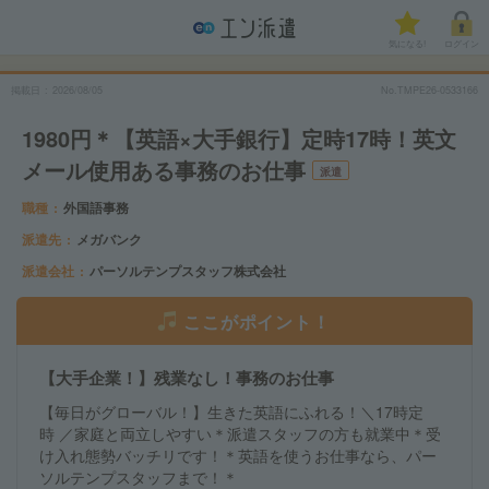
気になる!
ログイン
掲載日
2026/08/05
No.TMPE26-0533166
1980円＊【英語×大手銀行】定時17時！英文
メール使用ある事務のお仕事
派遣
職種
外国語事務
派遣先
メガバンク
派遣会社
パーソルテンプスタッフ株式会社
ここがポイント！
【大手企業！】残業なし！事務のお仕事
【毎日がグローバル！】生きた英語にふれる！＼17時定
時 ／家庭と両立しやすい＊派遣スタッフの方も就業中＊受
け入れ態勢バッチリです！＊英語を使うお仕事なら、パー
ソルテンプスタッフまで！＊