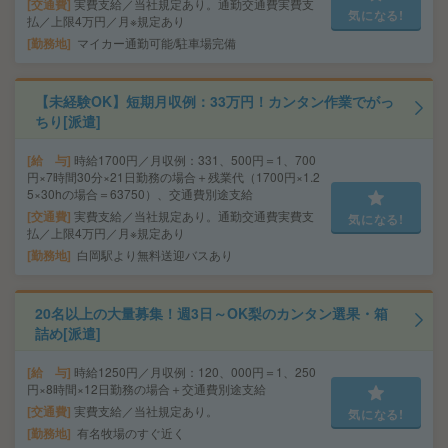
交通費
実費支給／当社規定あり。通勤交通費実費支
気になる!
払／上限4万円／月※規定あり
勤務地
マイカー通勤可能/駐車場完備
【未経験OK】短期月収例：33万円！カンタン作業でがっ
ちり[派遣]
給 与
時給1700円／月収例：331、500円＝1、700
円×7時間30分×21日勤務の場合＋残業代（1700円×1.2
5×30hの場合＝63750）、交通費別途支給
交通費
実費支給／当社規定あり。通勤交通費実費支
気になる!
払／上限4万円／月※規定あり
勤務地
白岡駅より無料送迎バスあり
20名以上の大量募集！週3日～OK梨のカンタン選果・箱
詰め[派遣]
給 与
時給1250円／月収例：120、000円＝1、250
円×8時間×12日勤務の場合＋交通費別途支給
交通費
実費支給／当社規定あり。
気になる!
勤務地
有名牧場のすぐ近く