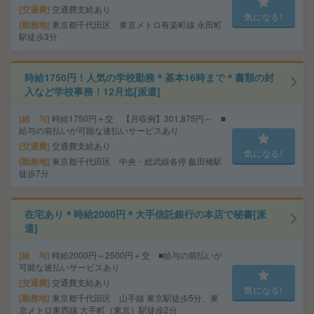
交通費
交通費支給あり
気になる!
勤務地
東京都千代田区 東京メトロ有楽町線 永田町
駅徒歩3分
時給1750円！人気の学校勤務＊基本16時まで＊書類の封
入など学校事務！12月迄[派遣]
給 与
時給1750円＋交 【月収例】301,875円～ ■
給与の前払いが可能な速払いサービスあり
交通費
交通費支給あり
気になる!
勤務地
東京都千代田区 中央・総武線各停 飯田橋駅
徒歩7分
在宅あり＊時給2000円＊大手信託銀行の本店で秘書[派
遣]
給 与
時給2000円～2500円＋交 ■給与の前払いが
可能な速払いサービスあり
交通費
交通費支給あり
気になる!
勤務地
東京都千代田区 山手線 東京駅徒歩5分、東
京メトロ東西線 大手町（東京）駅徒歩2分