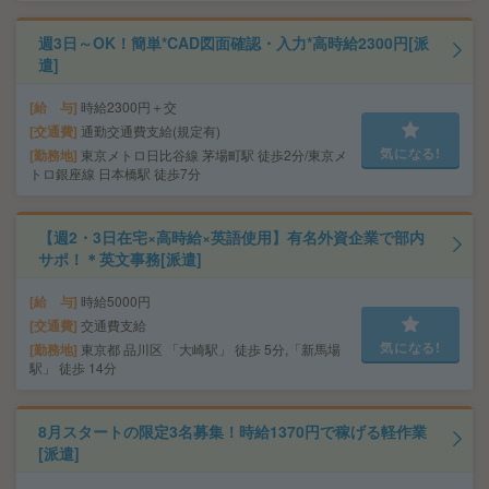
週3日～OK！簡単*CAD図面確認・入力*高時給2300円[派
遣]
給 与
時給2300円＋交
交通費
通勤交通費支給(規定有)
気になる!
勤務地
東京メトロ日比谷線 茅場町駅 徒歩2分/東京メ
トロ銀座線 日本橋駅 徒歩7分
【週2・3日在宅×高時給×英語使用】有名外資企業で部内
サポ！＊英文事務[派遣]
給 与
時給5000円
交通費
交通費支給
気になる!
勤務地
東京都 品川区 「大崎駅」 徒歩 5分,「新馬場
駅」 徒歩 14分
8月スタートの限定3名募集！時給1370円で稼げる軽作業
[派遣]