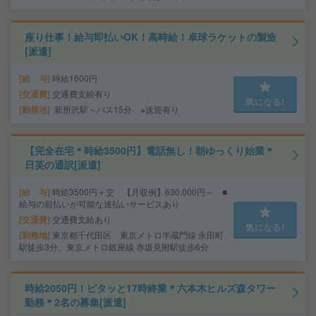
座り仕事！給与即払いOK！高時給！卓球ラケットの製造
[派遣]
給 与
時給1600円
交通費
交通費支給有り
気になる!
勤務地
新所沢駅～バス15分 ※送迎有り
【完全在宅＊時給3500円】電話無し！朝ゆっくり始業＊
日英の通訳[派遣]
給 与
時給3500円＋交 【月収例】630,000円～ ■
給与の前払いが可能な速払いサービスあり
交通費
交通費支給あり
気になる!
勤務地
東京都千代田区 東京メトロ半蔵門線 永田町
駅徒歩3分、東京メトロ銀座線 赤坂見附駅徒歩6分
時給2050円！ピタッと17時終業＊六本木ヒルズ森タワー
勤務＊2名の募集[派遣]