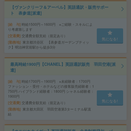
【ヴァンクリーフ＆アーペル】英語通訳・販売サポー
ト 表参道[派遣]
給 与
時給1500円～1600円 ※ご経験・スキルによ
り考慮致します
交通費
交通費全額支給（規定あり）
気になる!
勤務地
東京都渋谷区 【表参道ガーデンブティッ
ク】明治神宮前駅から徒歩3分
最高時給1900円【CHANEL】英語通訳販売 羽田空港[派
遣]
給 与
時給1700円～1900円 ※未経験者：1700円
ファッション・受付・ホテルなどの接客販売経験者：1
750円 ハイブランド経験者：1800円 シャネル経験者：
1900円
気になる!
交通費
交通費全額支給（規定あり）
勤務地
東京都大田区 羽田空港第3ターミナル駅直
結