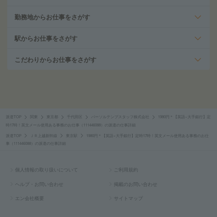
勤務地からお仕事をさがす
駅からお仕事をさがす
こだわりからお仕事をさがす
派遣TOP
関東
東京都
千代田区
パーソルテンプスタッフ株式会社
1980円＊【英語×大手銀行】定
時17時！英文メール使用ある事務のお仕事（111446088）の派遣の仕事詳細
派遣TOP
ＪＲ上越新幹線
東京駅
1980円＊【英語×大手銀行】定時17時！英文メール使用ある事務のお仕
事（111446088）の派遣の仕事詳細
個人情報の取り扱いについて
ご利用規約
ヘルプ・お問い合わせ
掲載のお問い合わせ
エン会社概要
サイトマップ