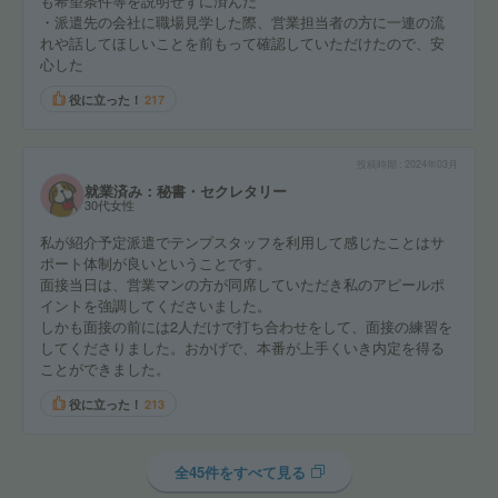
も希望条件等を説明せずに済んだ
・派遣先の会社に職場見学した際、営業担当者の方に一連の流
れや話してほしいことを前もって確認していただけたので、安
心した
役に立った！
217
投稿時期
2024年03月
就業済み：秘書・セクレタリー
30代女性
私が紹介予定派遣でテンプスタッフを利用して感じたことはサ
ポート体制が良いということです。
面接当日は、営業マンの方が同席していただき私のアピールポ
イントを強調してくださいました。
しかも面接の前には2人だけで打ち合わせをして、面接の練習を
してくださりました。おかげで、本番が上手くいき内定を得る
ことができました。
役に立った！
213
全45件をすべて見る