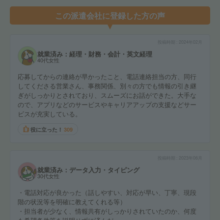
この派遣会社に登録した方の声
投稿時期
2024年02月
就業済み：経理・財務・会計・英文経理
40代女性
応募してからの連絡が早かったこと、電話連絡担当の方、同行
してくださる営業さん、事務関係、別々の方でも情報の引き継
ぎがしっかりとされており、スムーズにお話ができた。大手な
ので、アプリなどのサービスやキャリアアップの支援などサー
ビスが充実している。
役に立った！
309
投稿時期
2023年06月
就業済み：データ入力・タイピング
30代女性
・電話対応が良かった（話しやすい、対応が早い、丁寧、現段
階の状況等を明確に教えてくれる等）
・担当者が少なく、情報共有がしっかりされていたのか、何度