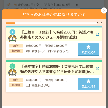
給 与
時給2050円＋交 【月収例】353,625円～ ■
給与の前払いが可能な速払いサービスあり
どちらのお仕事が気になりますか？
交通費
交通費支給あり
気になる!
勤務地
東京都港区 東京メトロ日比谷線 六本木駅徒
1
/10
歩1分
【三菱ＵＦＪ銀行】＼時給2000円！英語／海
外拠店とのスケジュール調整[派遣]
【在宅勤務OK】時給3430円！残業ほぼなし▼大手町で英
文事務[派遣]
時給2000円 月収例 280,000円
給与
麹町駅徒歩5分、四ツ谷駅徒歩7分
勤務地
給 与
時給3430円 月収例 53万円 時給3430円×実
気になる!
働7h30m×週5日×4週+残業5h ※月収例を保証するもの
ではありません。
交通費
1ヶ月3万円を上限として実費支給
【基本在宅】時給2000円！英語活用で出願書
気になる!
勤務地
丸ノ内線(池袋－荻窪) 大手町(東京都) 徒歩
類の処理や入学審査など＊紹介予定派遣[紹介
1分 山手線 東京 徒歩7分
予定派遣]
時給2000円 月収例 300,000円
給与
三軒茶屋駅徒歩6分
勤務地
気になる!
在宅OK！外資系ヘルスケア！英語！人事部門エグゼクテ
ィブアシスタント[派遣]
給 与
時給2200円＋交
交通費実費支給（当社規定あり）