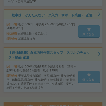
バイク・自転車通勤OK
一般事務（かんたんなデータ入力・サポート業務）[派遣]
給 与
時給1400円 月収例:224,000円(時給1,400円
×8時間×20日）
交通費
交通費支給（規定あり）
気になる!
勤務地
群馬県前橋市
【週4日勤務】倉庫内軽作業スタッフ スマホのチェッ
ク・検品[派遣]
給 与
時給1500円※実働8時間を超える勤務、22時～
翌5時勤務の場合25％割増：時給1875円
勤務地
千葉県船橋市浜町（南船橋駅から徒歩10分程
度／船橋競馬場駅から徒歩20分（自転車5分）※自転車
気になる!
貸与あり）通勤手段：自転車・公共交通機関 変更の
範囲：会社の定める就業場所
その他、こちらのお仕事もオススメです