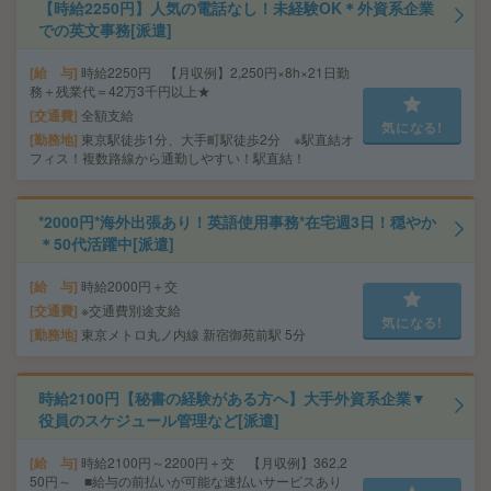
【時給2250円】人気の電話なし！未経験OK＊外資系企業
での英文事務[派遣]
給 与
時給2250円 【月収例】2,250円×8h×21日勤
務＋残業代＝42万3千円以上★
交通費
全額支給
気になる!
勤務地
東京駅徒歩1分、大手町駅徒歩2分 ※駅直結オ
フィス！複数路線から通勤しやすい！駅直結！
*2000円*海外出張あり！英語使用事務*在宅週3日！穏やか
＊50代活躍中[派遣]
給 与
時給2000円＋交
交通費
※交通費別途支給
気になる!
勤務地
東京メトロ丸ノ内線 新宿御苑前駅 5分
時給2100円【秘書の経験がある方へ】大手外資系企業▼
役員のスケジュール管理など[派遣]
給 与
時給2100円～2200円＋交 【月収例】362,2
50円～ ■給与の前払いが可能な速払いサービスあり