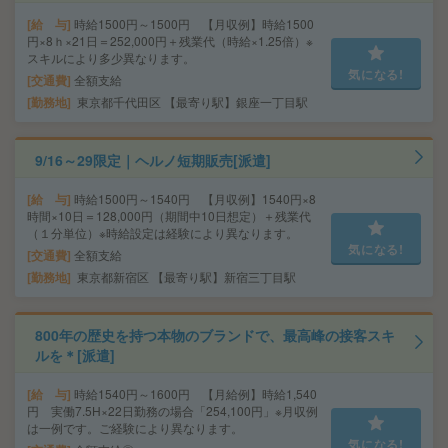
給 与
時給1500円～1500円 【月収例】時給1500
円×8ｈ×21日＝252,000円＋残業代（時給×1.25倍）※
スキルにより多少異なります。
気になる!
交通費
全額支給
勤務地
東京都千代田区 【最寄り駅】銀座一丁目駅
9/16～29限定｜ヘルノ短期販売[派遣]
給 与
時給1500円～1540円 【月収例】1540円×8
時間×10日＝128,000円（期間中10日想定）＋残業代
（１分単位）※時給設定は経験により異なります。
気になる!
交通費
全額支給
勤務地
東京都新宿区 【最寄り駅】新宿三丁目駅
800年の歴史を持つ本物のブランドで、最高峰の接客スキ
ルを＊[派遣]
給 与
時給1540円～1600円 【月給例】時給1,540
円 実働7.5H×22日勤務の場合「254,100円」※月収例
は一例です。ご経験により異なります。
気になる!