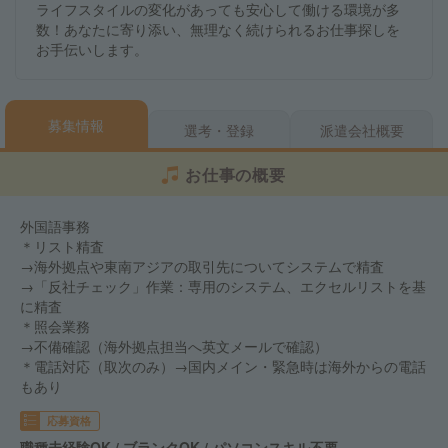
ライフスタイルの変化があっても安心して働ける環境が多
数！あなたに寄り添い、無理なく続けられるお仕事探しを
お手伝いします。
募集情報
選考・登録
派遣会社概要
お仕事の概要
外国語事務
＊リスト精査
→海外拠点や東南アジアの取引先についてシステムで精査
→「反社チェック」作業：専用のシステム、エクセルリストを基
に精査
＊照会業務
→不備確認（海外拠点担当へ英文メールで確認）
＊電話対応（取次のみ）→国内メイン・緊急時は海外からの電話
もあり
応募資格
職種未経験OK / ブランクOK / パソコンスキル不要