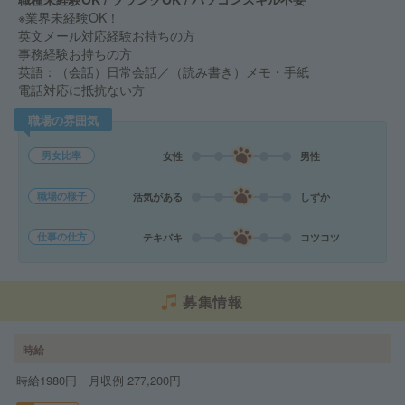
※業界未経験OK！
英文メール対応経験お持ちの方
事務経験お持ちの方
英語：（会話）日常会話／（読み書き）メモ・手紙
電話対応に抵抗ない方
職場の雰囲気
男女比率
女性
男性
職場の様子
活気がある
しずか
仕事の仕方
テキパキ
コツコツ
募集情報
時給
時給1980円 月収例 277,200円