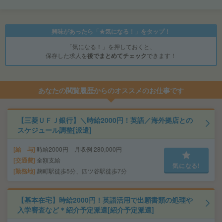
興味があったら「★気になる！」をタップ！
「気になる！」を押しておくと、
保存した求人を
後でまとめてチェック
できます！
あなたの閲覧履歴からのオススメのお仕事です
【三菱ＵＦＪ銀行】＼時給2000円！英語／海外拠店との
スケジュール調整[派遣]
給 与
時給2000円 月収例 280,000円
交通費
全額支給
気になる!
勤務地
麹町駅徒歩5分、四ツ谷駅徒歩7分
【基本在宅】時給2000円！英語活用で出願書類の処理や
入学審査など＊紹介予定派遣[紹介予定派遣]