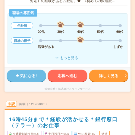
対応）の経験がある方歓迎。◆ #初めての派遣歓…
職場の雰囲気
年齢層
20代
30代
40代
50代
60代
職場の様子
活気がある
しずか
もっと見る
気になる!
応募へ進む
詳しく見る
派遣会社
株式会社スタッフサービス
未読
掲載日
2026/08/07
16時45分まで＊経験が活かせる＊銀行窓口
（テラー）のお仕事
交通費別途支給あり
土日祝日が休み
WEB登録OK
派遣