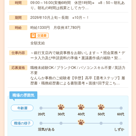
09:00～16:00(実働6時間 休憩1時間)※ ※8：50～朝礼あ
時間
り。朝礼の時間は残業としてカウ…
2026年10月上旬～長期 ※10月～！
期間
時給1330円 月収例 87,780円
時給
交通費
全額支給
～銀行支店内で融資事務をお願いします～＊照会業務＊デ
仕事内容
ータ入力及び申請資料の準備＊稟議書作成の補助＊契…
職種未経験OK / ブランクOK / パソコンスキル不要 / 英語力
応募資格
不要
なんらか事務のご経験者【学歴】高卒【選考ステップ】履
歴書・職務経歴書による書類選考＋面接1回予定こち…
職場の雰囲気
年齢層
20代
30代
40代
50代
60代
職場の様子
活気がある
しずか