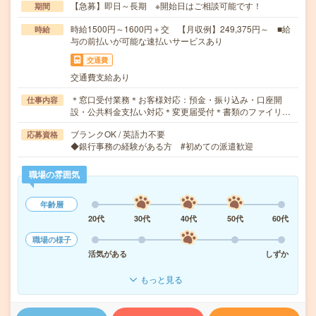
【急募】即日～長期 ※開始日はご相談可能です！
期間
時給1500円～1600円＋交 【月収例】249,375円～ ■給
時給
与の前払いが可能な速払いサービスあり
交通費
交通費支給あり
＊窓口受付業務＊お客様対応：預金・振り込み・口座開
仕事内容
設・公共料金支払い対応＊変更届受付＊書類のファイリ…
ブランクOK / 英語力不要
応募資格
◆銀行事務の経験がある方 #初めての派遣歓迎
職場の雰囲気
年齢層
20代
30代
40代
50代
60代
職場の様子
活気がある
しずか
もっと見る