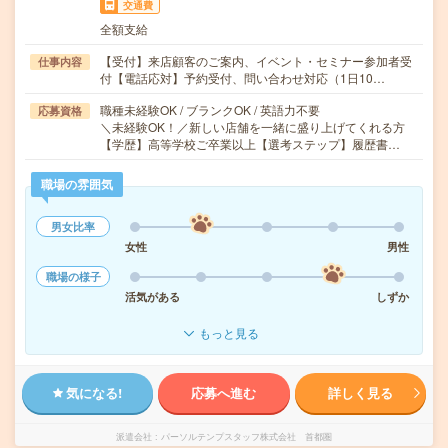
交通費
全額支給
【受付】来店顧客のご案内、イベント・セミナー参加者受
仕事内容
付【電話応対】予約受付、問い合わせ対応（1日10…
職種未経験OK / ブランクOK / 英語力不要
応募資格
＼未経験OK！／新しい店舗を一緒に盛り上げてくれる方
【学歴】高等学校ご卒業以上【選考ステップ】履歴書…
職場の雰囲気
男女比率
女性
男性
職場の様子
活気がある
しずか
もっと見る
気になる!
応募へ進む
詳しく見る
派遣会社
パーソルテンプスタッフ株式会社 首都圏