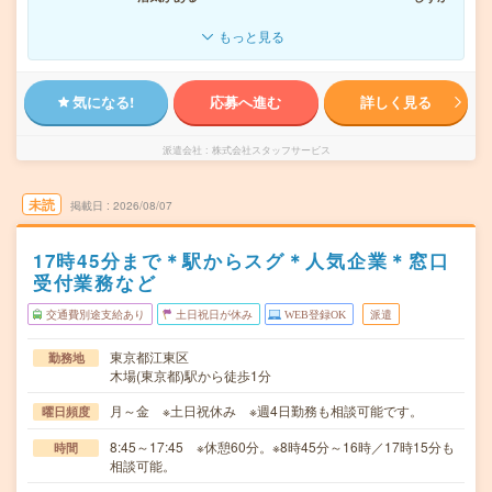
もっと見る
気になる!
応募へ進む
詳しく見る
派遣会社
株式会社スタッフサービス
未読
掲載日
2026/08/07
17時45分まで＊駅からスグ＊人気企業＊窓口
受付業務など
交通費別途支給あり
土日祝日が休み
WEB登録OK
派遣
東京都江東区
勤務地
木場(東京都)駅から徒歩1分
月～金 ※土日祝休み ※週4日勤務も相談可能です。
曜日頻度
8:45～17:45 ※休憩60分。※8時45分～16時／17時15分も
時間
相談可能。