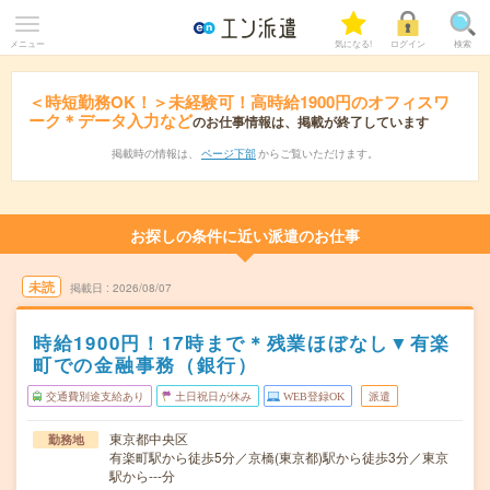
メニュー
気になる!
ログイン
検索
＜時短勤務OK！＞未経験可！高時給1900円のオフィスワ
ーク＊データ入力など
のお仕事情報は、掲載が終了しています
掲載時の情報は、
ページ下部
からご覧いただけます。
お探しの条件に近い派遣のお仕事
未読
掲載日
2026/08/07
時給1900円！17時まで＊残業ほぼなし▼有楽
町での金融事務（銀行）
交通費別途支給あり
土日祝日が休み
WEB登録OK
派遣
東京都中央区
勤務地
有楽町駅から徒歩5分／京橋(東京都)駅から徒歩3分／東京
駅から---分