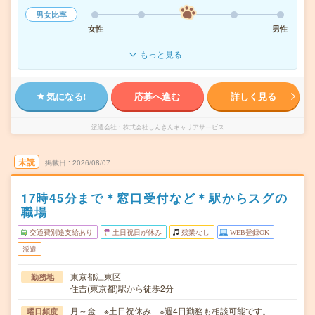
男女比率
女性
男性
もっと見る
気になる!
応募へ進む
詳しく見る
派遣会社
株式会社しんきんキャリアサービス
未読
掲載日
2026/08/07
17時45分まで＊窓口受付など＊駅からスグの
職場
交通費別途支給あり
土日祝日が休み
残業なし
WEB登録OK
派遣
東京都江東区
勤務地
住吉(東京都)駅から徒歩2分
月～金 ※土日祝休み ※週4日勤務も相談可能です。
曜日頻度