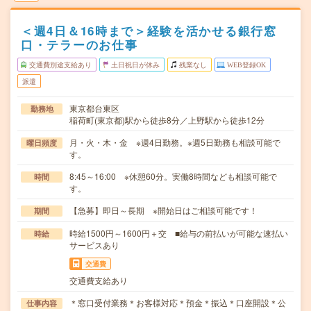
＜週4日＆16時まで＞経験を活かせる銀行窓
口・テラーのお仕事
交通費別途支給あり
土日祝日が休み
残業なし
WEB登録OK
派遣
東京都台東区
勤務地
稲荷町(東京都)駅から徒歩8分／上野駅から徒歩12分
月・火・木・金 ※週4日勤務。※週5日勤務も相談可能で
曜日頻度
す。
8:45～16:00 ※休憩60分。実働8時間なども相談可能で
時間
す。
【急募】即日～長期 ※開始日はご相談可能です！
期間
時給1500円～1600円＋交 ■給与の前払いが可能な速払い
時給
サービスあり
交通費
交通費支給あり
＊窓口受付業務＊お客様対応＊預金＊振込＊口座開設＊公
仕事内容