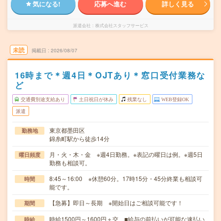
気になる!
応募へ進む
詳しく見る
派遣会社
株式会社スタッフサービス
未読
掲載日
2026/08/07
16時まで＊週4日＊OJTあり＊窓口受付業務な
ど
交通費別途支給あり
土日祝日が休み
残業なし
WEB登録OK
派遣
東京都墨田区
勤務地
錦糸町駅から徒歩14分
月・火・木・金 ※週4日勤務。※表記の曜日は例。※週5日
曜日頻度
勤務も相談可。
8:45～16:00 ※休憩60分。17時15分・45分終業も相談可
時間
能です。
【急募】即日～長期 ※開始日はご相談可能です！
期間
時給1500円～1600円＋交 ■給与の前払いが可能な速払い
時給