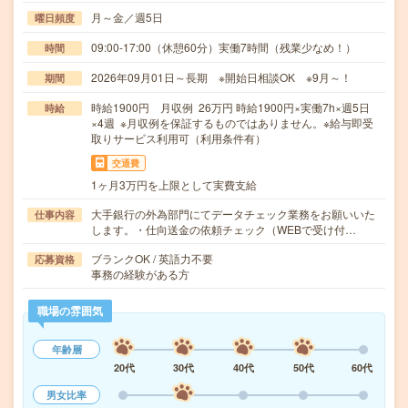
月～金／週5日
曜日頻度
09:00-17:00（休憩60分）実働7時間（残業少なめ！）
時間
2026年09月01日～長期 ※開始日相談OK ※9月～！
期間
時給1900円 月収例 26万円 時給1900円×実働7h×週5日
時給
×4週 ※月収例を保証するものではありません。※給与即受
取りサービス利用可（利用条件有）
交通費
1ヶ月3万円を上限として実費支給
大手銀行の外為部門にてデータチェック業務をお願いいた
仕事内容
します。・仕向送金の依頼チェック（WEBで受け付…
ブランクOK / 英語力不要
応募資格
事務の経験がある方
職場の雰囲気
年齢層
20代
30代
40代
50代
60代
男女比率