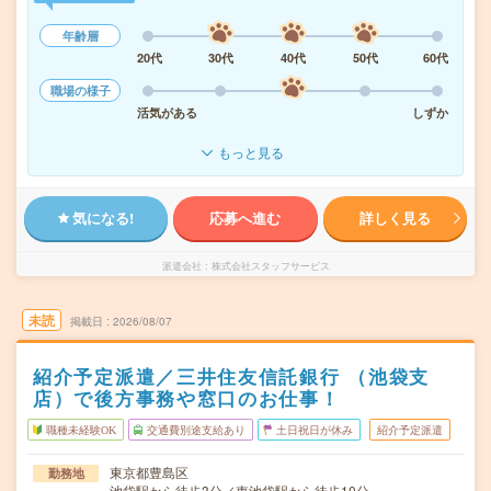
年齢層
20代
30代
40代
50代
60代
職場の様子
活気がある
しずか
もっと見る
気になる!
応募へ進む
詳しく見る
派遣会社
株式会社スタッフサービス
未読
掲載日
2026/08/07
紹介予定派遣／三井住友信託銀行 （池袋支
店）で後方事務や窓口のお仕事！
職種未経験OK
交通費別途支給あり
土日祝日が休み
紹介予定派遣
東京都豊島区
勤務地
池袋駅から徒歩3分／東池袋駅から徒歩10分