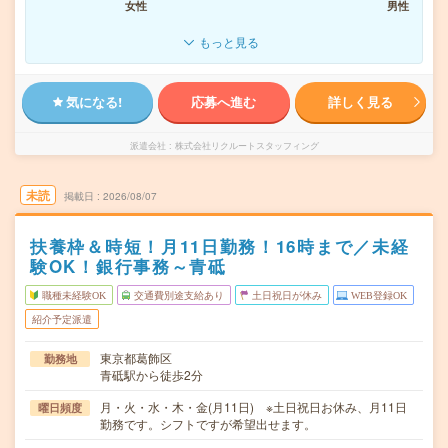
女性
男性
もっと見る
気になる!
応募へ進む
詳しく見る
派遣会社
株式会社リクルートスタッフィング
未読
掲載日
2026/08/07
扶養枠＆時短！月11日勤務！16時まで／未経
験OK！銀行事務～青砥
職種未経験OK
交通費別途支給あり
土日祝日が休み
WEB登録OK
紹介予定派遣
東京都葛飾区
勤務地
青砥駅から徒歩2分
月・火・水・木・金(月11日) ※土日祝日お休み、月11日
曜日頻度
勤務です。シフトですが希望出せます。