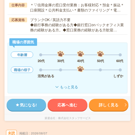
＊▽信用金庫の窓口受付業務：お客様対応＊預金＊振込＊
仕事内容
口座開設＊公共料金支払い＊書類のファイリング＊電…
ブランクOK / 英語力不要
応募資格
◆銀行事務の経験がある方◆銀行窓口orバックオフィス業
務の経験がある方。◆窓口業務の経験がある方歓迎…
職場の雰囲気
年齢層
20代
30代
40代
50代
60代
職場の様子
活気がある
しずか
もっと見る
気になる!
応募へ進む
詳しく見る
派遣会社
株式会社スタッフサービス
未読
掲載日
2026/08/07