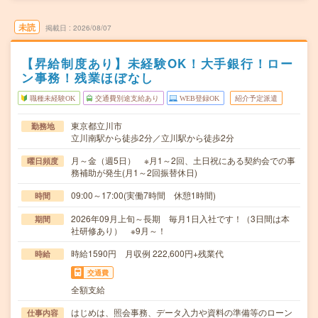
未読
掲載日
2026/08/07
【昇給制度あり】未経験OK！大手銀行！ロー
ン事務！残業ほぼなし
職種未経験OK
交通費別途支給あり
WEB登録OK
紹介予定派遣
東京都立川市
勤務地
立川南駅から徒歩2分／立川駅から徒歩2分
月～金（週5日） ※月1～2回、土日祝にある契約会での事
曜日頻度
務補助が発生(月1～2回振替休日)
09:00～17:00(実働7時間 休憩1時間)
時間
2026年09月上旬～長期 毎月1日入社です！（3日間は本
期間
社研修あり） ※9月～！
時給1590円 月収例 222,600円+残業代
時給
交通費
全額支給
はじめは、照会事務、データ入力や資料の準備等のローン
仕事内容