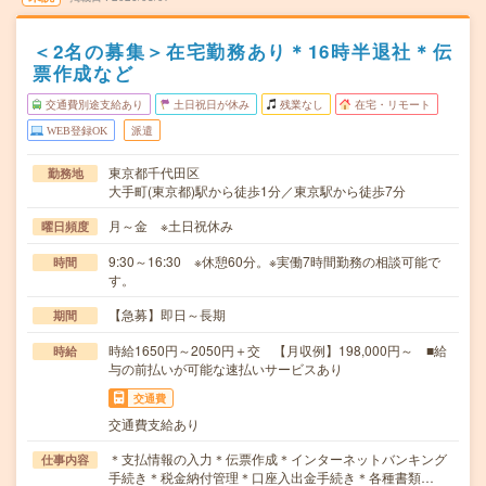
＜2名の募集＞在宅勤務あり＊16時半退社＊伝
票作成など
交通費別途支給あり
土日祝日が休み
残業なし
在宅・リモート
WEB登録OK
派遣
東京都千代田区
勤務地
大手町(東京都)駅から徒歩1分／東京駅から徒歩7分
月～金 ※土日祝休み
曜日頻度
9:30～16:30 ※休憩60分。※実働7時間勤務の相談可能で
時間
す。
【急募】即日～長期
期間
時給1650円～2050円＋交 【月収例】198,000円～ ■給
時給
与の前払いが可能な速払いサービスあり
交通費
交通費支給あり
＊支払情報の入力＊伝票作成＊インターネットバンキング
仕事内容
手続き＊税金納付管理＊口座入出金手続き＊各種書類…