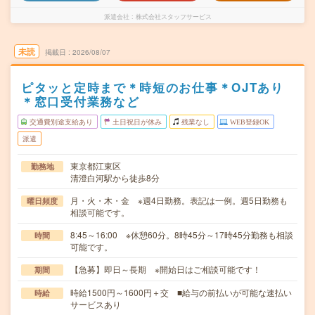
派遣会社
株式会社スタッフサービス
未読
掲載日
2026/08/07
ピタッと定時まで＊時短のお仕事＊OJTあり
＊窓口受付業務など
交通費別途支給あり
土日祝日が休み
残業なし
WEB登録OK
派遣
東京都江東区
勤務地
清澄白河駅から徒歩8分
月・火・木・金 ※週4日勤務。表記は一例。週5日勤務も
曜日頻度
相談可能です。
8:45～16:00 ※休憩60分。8時45分～17時45分勤務も相談
時間
可能です。
【急募】即日～長期 ※開始日はご相談可能です！
期間
時給1500円～1600円＋交 ■給与の前払いが可能な速払い
時給
サービスあり