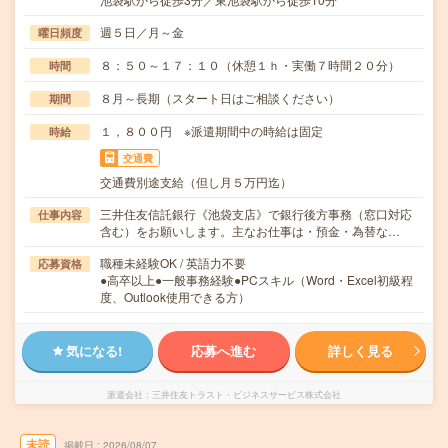
週５日／月～金
曜日頻度
８：５０～１７：１０（休憩１ｈ・実働７時間２０分）
時間
８月～長期（スタート日はご相談ください）
期間
１，８００円 ※派遣期間中の時給は固定
時給
交通費
交通費別途支給（但し月５万円迄）
三井住友信託銀行《池袋支店》で銀行後方事務（窓口対応
仕事内容
含む）をお願いします。主なお仕事は・預金・為替な…
職種未経験OK / 英語力不要
応募資格
●高卒以上●一般事務経験●PCスキル（Word・Excel初級程
度、Outlook使用できる方）
気になる!
応募へ進む
詳しく見る
派遣会社
三井住友トラスト・ビジネスサービス株式会社
未読
掲載日
2026/08/07