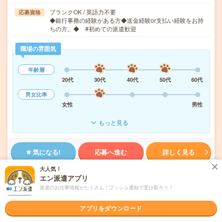
ブランクOK / 英語力不要
応募資格
◆銀行事務の経験がある方◆送金経験or支払い経験をお持
ちの方。◆ #初めての派遣歓迎
職場の雰囲気
年齢層
20代
30代
40代
50代
60代
男女比率
女性
男性
もっと見る
気になる!
応募へ進む
詳しく見る
大人気！
派遣会社
株式会社スタッフサービス
エン派遣アプリ
派遣のお仕事情報がたくさん！プッシュ通知で受け取ろう！
未読
掲載日
2026/08/07
アプリをダウンロード