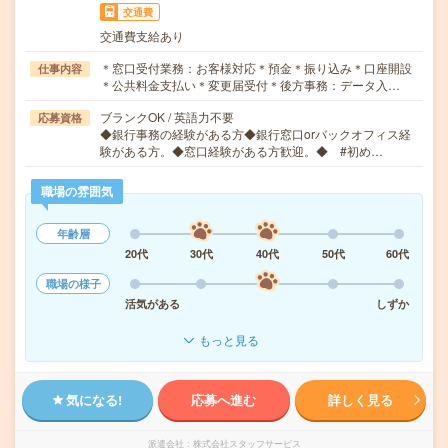
交通費
交通費支給あり
＊窓口受付業務：お客様対応＊預金＊振り込み＊口座開設
仕事内容
＊公共料金支払い＊変更届受付＊後方事務：データ入…
ブランクOK / 英語力不要
応募資格
◆銀行事務の経験がある方◆銀行窓口orバックオフィス経
験がある方。◆窓口経験がある方歓迎。◆ #初め…
職場の雰囲気
年齢層
20代
30代
40代
50代
60代
職場の様子
活気がある
しずか
もっと見る
気になる!
応募へ進む
詳しく見る
派遣会社
株式会社スタッフサービス