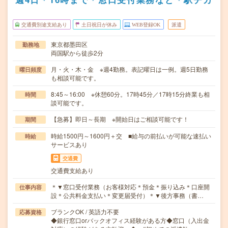
交通費別途支給あり
土日祝日が休み
WEB登録OK
派遣
東京都墨田区
勤務地
両国駅から徒歩2分
月・火・木・金 ※週4勤務。表記曜日は一例。週5日勤務
曜日頻度
も相談可能です。
8:45～16:00 ※休憩60分。17時45分／17時15分終業も相
時間
談可能です。
【急募】即日～長期 ※開始日はご相談可能です！
期間
時給1500円～1600円＋交 ■給与の前払いが可能な速払い
時給
サービスあり
交通費
交通費支給あり
＊▼窓口受付業務（お客様対応＊預金＊振り込み＊口座開
仕事内容
設＊公共料金支払い＊変更届受付）＊▼後方事務（書…
ブランクOK / 英語力不要
応募資格
◆銀行窓口orバックオフィス経験がある方◆窓口（入出金