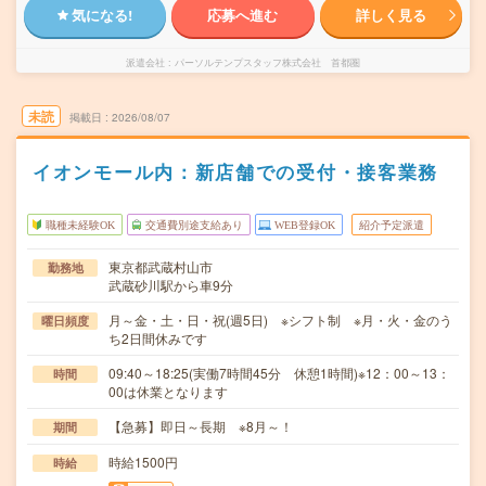
気になる!
応募へ進む
詳しく見る
派遣会社
パーソルテンプスタッフ株式会社 首都圏
未読
掲載日
2026/08/07
イオンモール内：新店舗での受付・接客業務
職種未経験OK
交通費別途支給あり
WEB登録OK
紹介予定派遣
東京都武蔵村山市
勤務地
武蔵砂川駅から車9分
月～金・土・日・祝(週5日) ※シフト制 ※月・火・金のう
曜日頻度
ち2日間休みです
09:40～18:25(実働7時間45分 休憩1時間)※12：00～13：
時間
00は休業となります
【急募】即日～長期 ※8月～！
期間
時給1500円
時給