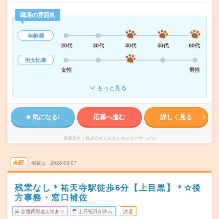
職場の雰囲気
年齢層
20代
30代
40代
50代
60代
男女比率
女性
男性
もっと見る
気になる!
応募へ進む
詳しく見る
派遣会社
株式会社しんきんキャリアサービス
未読
掲載日
2026/08/07
残業なし＊祐天寺駅徒歩6分【上目黒】＊✫後
方事務・窓口補佐
交通費別途支給あり
土日祝日が休み
派遣