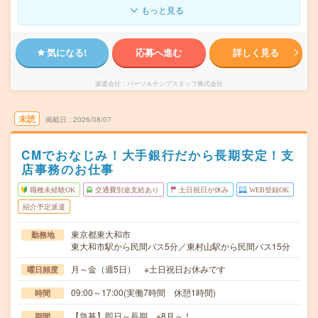
もっと見る
気になる!
応募へ進む
詳しく見る
派遣会社
パーソルテンプスタッフ株式会社
未読
掲載日
2026/08/07
CMでおなじみ！大手銀行だから長期安定！支
店事務のお仕事
職種未経験OK
交通費別途支給あり
土日祝日が休み
WEB登録OK
紹介予定派遣
東京都東大和市
勤務地
東大和市駅から民間バス5分／東村山駅から民間バス15分
月～金（週5日） ※土日祝日お休みです
曜日頻度
09:00～17:00(実働7時間 休憩1時間)
時間
【急募】即日～長期 ※8月～！
期間