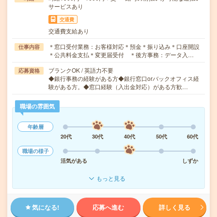
サービスあり
交通費
交通費支給あり
＊窓口受付業務：お客様対応＊預金＊振り込み＊口座開設
仕事内容
＊公共料金支払＊変更届受付 ＊後方事務：データ入…
ブランクOK / 英語力不要
応募資格
◆銀行事務の経験がある方◆銀行窓口orバックオフィス経
験がある方。◆窓口経験（入出金対応）がある方歓…
職場の雰囲気
年齢層
20代
30代
40代
50代
60代
職場の様子
活気がある
しずか
もっと見る
気になる!
応募へ進む
詳しく見る