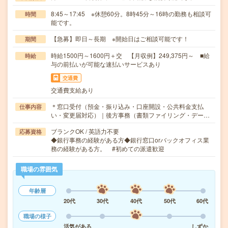
8:45～17:45 ※休憩60分。8時45分～16時の勤務も相談可
時間
能です。
【急募】即日～長期 ※開始日はご相談可能です！
期間
時給1500円～1600円＋交 【月収例】249,375円～ ■給
時給
与の前払いが可能な速払いサービスあり
交通費
交通費支給あり
＊窓口受付（預金・振り込み・口座開設・公共料金支払
仕事内容
い・変更届対応）｜後方事務（書類ファイリング・デー…
ブランクOK / 英語力不要
応募資格
◆銀行事務の経験がある方◆銀行窓口orバックオフィス業
務の経験がある方。 #初めての派遣歓迎
職場の雰囲気
年齢層
20代
30代
40代
50代
60代
職場の様子
活気がある
しずか