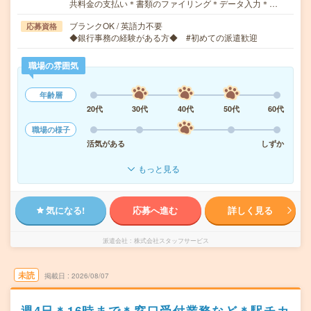
共料金の支払い＊書類のファイリング＊データ入力＊…
ブランクOK / 英語力不要
応募資格
◆銀行事務の経験がある方◆ #初めての派遣歓迎
職場の雰囲気
年齢層
20代
30代
40代
50代
60代
職場の様子
活気がある
しずか
もっと見る
気になる!
応募へ進む
詳しく見る
派遣会社
株式会社スタッフサービス
未読
掲載日
2026/08/07
週4日＊16時まで＊窓口受付業務など＊駅チカ