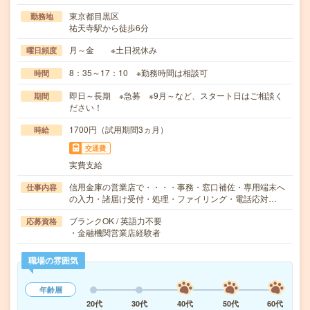
東京都目黒区
勤務地
祐天寺駅から徒歩6分
月～金 ※土日祝休み
曜日頻度
8：35～17：10 ※勤務時間は相談可
時間
即日～長期 ※急募 ※9月～など、スタート日はご相談く
期間
ださい！
1700円（試用期間3ヵ月）
時給
交通費
実費支給
信用金庫の営業店で・・・・事務・窓口補佐・専用端末へ
仕事内容
の入力・諸届け受付・処理・ファイリング・電話応対…
ブランクOK / 英語力不要
応募資格
・金融機関営業店経験者
職場の雰囲気
年齢層
20代
30代
40代
50代
60代