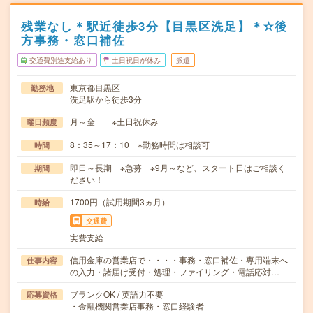
残業なし＊駅近徒歩3分【目黒区洗足】＊✫後
方事務・窓口補佐
交通費別途支給あり
土日祝日が休み
派遣
東京都目黒区
勤務地
洗足駅から徒歩3分
月～金 ※土日祝休み
曜日頻度
8：35～17：10 ※勤務時間は相談可
時間
即日～長期 ※急募 ※9月～など、スタート日はご相談く
期間
ださい！
1700円（試用期間3ヵ月）
時給
交通費
実費支給
信用金庫の営業店で・・・・事務・窓口補佐・専用端末へ
仕事内容
の入力・諸届け受付・処理・ファイリング・電話応対…
ブランクOK / 英語力不要
応募資格
・金融機関営業店事務・窓口経験者