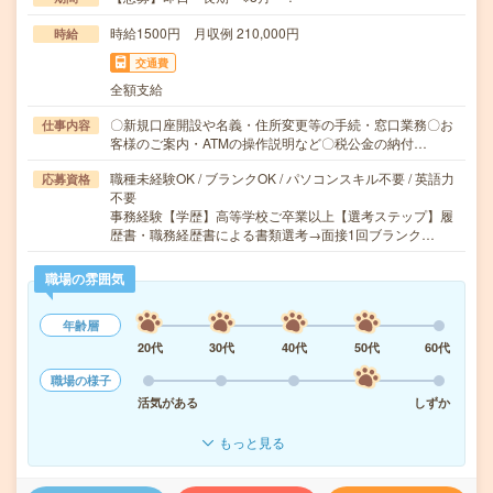
時給1500円 月収例 210,000円
時給
交通費
全額支給
〇新規口座開設や名義・住所変更等の手続・窓口業務〇お
仕事内容
客様のご案内・ATMの操作説明など〇税公金の納付…
職種未経験OK / ブランクOK / パソコンスキル不要 / 英語力
応募資格
不要
事務経験【学歴】高等学校ご卒業以上【選考ステップ】履
歴書・職務経歴書による書類選考→面接1回ブランク…
職場の雰囲気
年齢層
20代
30代
40代
50代
60代
職場の様子
活気がある
しずか
もっと見る