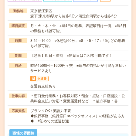
東京都江東区
勤務地
森下(東京都)駅から徒歩2分／清澄白河駅から徒歩6分
月・火・木・金 ※週4日の勤務。表記曜日は一例。※週5日
曜日頻度
の勤務も相談可能。
8:45～16:00 ※休憩は60分。※8：45～17：45などの勤務
時間
も相談可能。
【急募】即日～長期 ※開始日はご相談可能です！
期間
時給1500円～1600円＋交 ■給与の前払いが可能な速払い
時給
サービスあり
交通費
交通費支給あり
＊窓口受付業務：お客様対応＊預金・振込・口座開設・公
仕事内容
共料金支払い対応＊変更届受付など ＊後方事務：書…
ブランクOK / 英語力不要
応募資格
◆銀行事務（銀行窓口orバックオフィス）の経験がある方
◆ #初めての派遣歓迎
職場の雰囲気