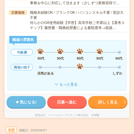
事務を中心に対応して頂きます（少しずつ業務習得で…
職種未経験OK / ブランクOK / パソコンスキル不要 / 英語力
応募資格
不要
何らかのOA使用経験【学歴】高等学校ご卒業以上【選考ス
テップ】履歴書・職務経歴書による書類選考→面接…
職場の雰囲気
年齢層
20代
30代
40代
50代
60代
職場の様子
活気がある
しずか
もっと見る
気になる!
応募へ進む
詳しく見る
派遣会社
パーソルテンプスタッフ株式会社 首都圏
未読
掲載日
2026/08/07