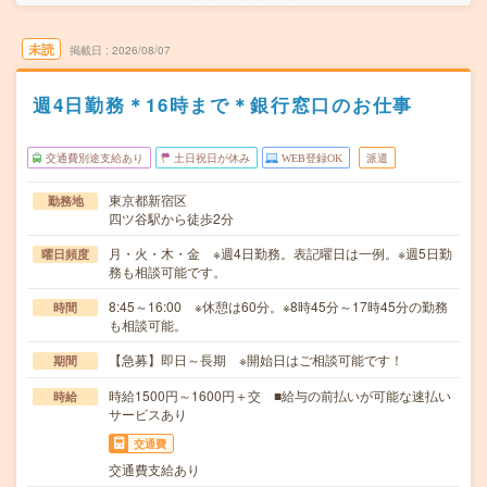
未読
掲載日
2026/08/07
週4日勤務＊16時まで＊銀行窓口のお仕事
交通費別途支給あり
土日祝日が休み
WEB登録OK
派遣
東京都新宿区
勤務地
四ツ谷駅から徒歩2分
月・火・木・金 ※週4日勤務。表記曜日は一例。※週5日勤
曜日頻度
務も相談可能です。
8:45～16:00 ※休憩は60分。※8時45分～17時45分の勤務
時間
も相談可能。
【急募】即日～長期 ※開始日はご相談可能です！
期間
時給1500円～1600円＋交 ■給与の前払いが可能な速払い
時給
サービスあり
交通費
交通費支給あり