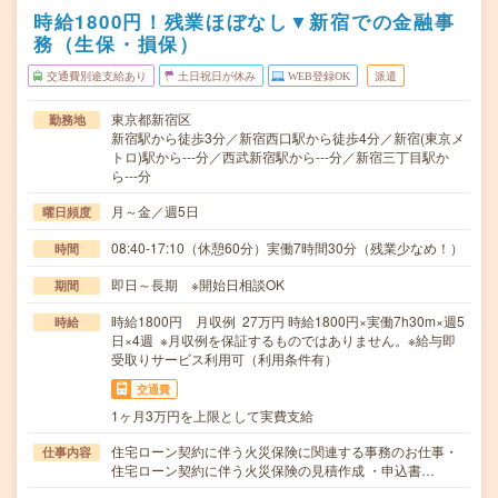
時給1800円！残業ほぼなし▼新宿での金融事
務（生保・損保）
交通費別途支給あり
土日祝日が休み
WEB登録OK
派遣
東京都新宿区
勤務地
新宿駅から徒歩3分／新宿西口駅から徒歩4分／新宿(東京メ
トロ)駅から---分／西武新宿駅から---分／新宿三丁目駅か
ら---分
月～金／週5日
曜日頻度
08:40-17:10（休憩60分）実働7時間30分（残業少なめ！）
時間
即日～長期 ※開始日相談OK
期間
時給1800円 月収例 27万円 時給1800円×実働7h30m×週5
時給
日×4週 ※月収例を保証するものではありません。※給与即
受取りサービス利用可（利用条件有）
交通費
1ヶ月3万円を上限として実費支給
住宅ローン契約に伴う火災保険に関連する事務のお仕事・
仕事内容
住宅ローン契約に伴う火災保険の見積作成 ・申込書…