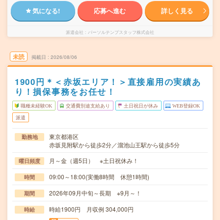
気になる!
応募へ進む
詳しく見る
派遣会社
パーソルテンプスタッフ株式会社
未読
掲載日
2026/08/06
1900円＊＜赤坂エリア！＞直接雇用の実績あ
り！損保事務をお任せ！
職種未経験OK
交通費別途支給あり
土日祝日が休み
WEB登録OK
派遣
東京都港区
勤務地
赤坂見附駅から徒歩2分／溜池山王駅から徒歩5分
月～金（週5日） ※土日祝休み！
曜日頻度
09:00～18:00(実働8時間 休憩1時間)
時間
2026年09月中旬～長期 ※9月～！
期間
時給1900円 月収例 304,000円
時給