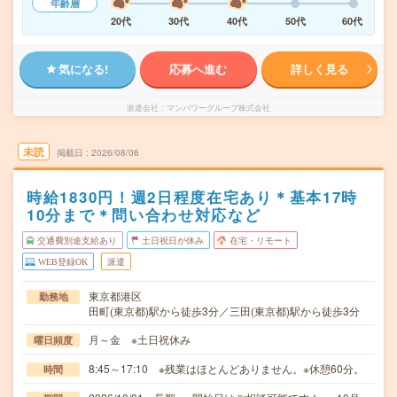
年齢層
20代
30代
40代
50代
60代
気になる!
応募へ進む
詳しく見る
派遣会社
マンパワーグループ株式会社
未読
掲載日
2026/08/06
時給1830円！週2日程度在宅あり＊基本17時
10分まで＊問い合わせ対応など
交通費別途支給あり
土日祝日が休み
在宅・リモート
WEB登録OK
派遣
東京都港区
勤務地
田町(東京都)駅から徒歩3分／三田(東京都)駅から徒歩3分
月～金 ※土日祝休み
曜日頻度
8:45～17:10 ※残業はほとんどありません。※休憩60分。
時間