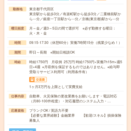
東京都千代田区
勤務地
東京駅から徒歩3分／有楽町駅から徒歩3分／二重橋前駅か
ら---分／銀座一丁目駅から---分／京橋(東京都)駅から---分
月～金／週3～5日の間で選択可 ※必ず勤務する曜日：
曜日頻度
火・木・金
09:15-17:30（休憩60分）実働7時間15分（残業少なめ！）
時間
即日～長期 ※開始日相談OK
期間
時給1750円 月収例 25万円 時給1750円×実働7h15m×週5
時給
日×4週 ※月収例を保証するものではありません。※給与即
受取りサービス利用可（利用条件有）
交通費
1ヶ月3万円を上限として実費支給
自動車、火災保険の更改業務をお願いします・電話対応
仕事内容
（月80-100件程度）・対応履歴のシステム入力・…
ブランクOK / 英語力不要
応募資格
【必要な業界経験】金融業界 【歓迎/スキル】損保保険
募集人