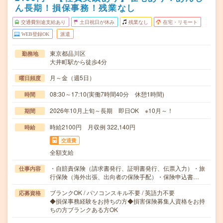
ん長期！損保事務！残業なし
交通費別途支給あり
土日祝日が休み
残業なし
在宅・リモート
WEB登録OK
派遣
東京都品川区
勤務地
大井町駅から徒歩4分
月～金（週5日）
曜日頻度
08:30～17:10(実働7時間40分 休憩1時間)
時間
2026年10月上旬～長期 即日OK ※10月～！
期間
時給2100円 月収例 322,140円
時給
交通費
全額支給
・自賠責保険（請求書発行、証明書発行、伝票入力）・旅
仕事内容
行保険（海外出張、出向者の保険手配）・保険申込書…
ブランクOK / パソコンスキル不要 / 英語力不要
応募資格
◆損保事務経験をお持ちの方◆損害保険募集人資格をお持
ちの方ブランクある方OK