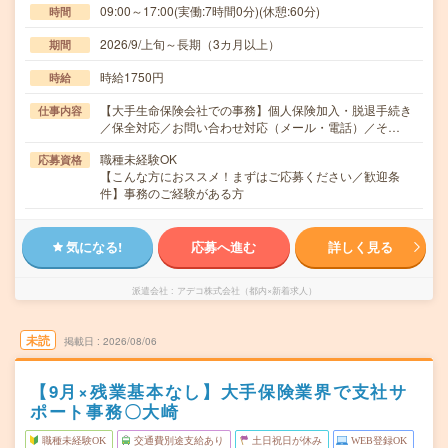
09:00～17:00(実働:7時間0分)(休憩:60分)
時間
2026/9/上旬～長期（3カ月以上）
期間
時給1750円
時給
【大手生命保険会社での事務】個人保険加入・脱退手続き
仕事内容
／保全対応／お問い合わせ対応（メール・電話）／そ…
職種未経験OK
応募資格
【こんな方におススメ！まずはご応募ください／歓迎条
件】事務のご経験がある方
気になる!
応募へ進む
詳しく見る
派遣会社
アデコ株式会社（都内×新着求人）
未読
掲載日
2026/08/06
【9月×残業基本なし】大手保険業界で支社サ
ポート事務〇大崎
職種未経験OK
交通費別途支給あり
土日祝日が休み
WEB登録OK