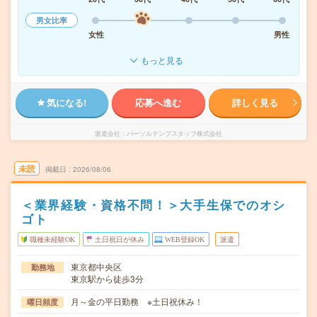
男女比率
女性
男性
もっと見る
気になる!
応募へ進む
詳しく見る
派遣会社
パーソルテンプスタッフ株式会社
未読
掲載日
2026/08/06
＜業界経験・資格不問！＞大手生保でのオシ
ゴト
職種未経験OK
土日祝日が休み
WEB登録OK
派遣
東京都中央区
勤務地
東京駅から徒歩3分
月～金の平日勤務 ※土日祝休み！
曜日頻度