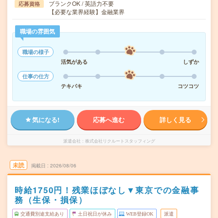
ブランクOK / 英語力不要
応募資格
【必要な業界経験】金融業界
職場の雰囲気
職場の様子
活気がある
しずか
仕事の仕方
テキパキ
コツコツ
気になる!
応募へ進む
詳しく見る
派遣会社
株式会社リクルートスタッフィング
未読
掲載日
2026/08/06
時給1750円！残業ほぼなし▼東京での金融事
務（生保・損保）
交通費別途支給あり
土日祝日が休み
WEB登録OK
派遣