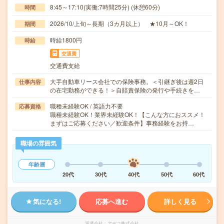
8:45～17:10(実働:7時間25分) (休憩60分)
時間
2026/10/上旬～長期（3カ月以上） ★10月～OK！
期間
時給1800円
時給
交通費
交通費支給
大手自動車リース会社での保険事務。＜引継ぎ後は週2日
仕事内容
の在宅勤務ができる！＞自賠責保険の発行や手続きを…
職種未経験OK / 英語力不要
応募資格
職種未経験OK！業界未経験OK！【こんな方におススメ！
まずはご応募ください／歓迎条件】事務経験をお持…
職場の雰囲気
年齢層
20代
30代
40代
50代
60代
気になる!
応募へ進む
詳しく見る
派遣会社
アデコ株式会社