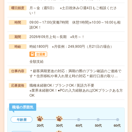
月～金（週5日） ※土日祝休み◎週4日もご相談くださ
曜日頻度
い！
09:00～17:00(実働7時間 休憩1時間)※10:00～16:00も相
時間
談OK！
2026年09月上旬～長期 ※9月～！
期間
時給1800円 ※月収例：249,900円（月21日の場合）
時給
交通費
全額支給
＊顧客満期更改の対応：満期の際のプラン確認のご連絡で
仕事内容
す＊住所移転や車入れ替え時の対応＊銀行口座の取り…
職種未経験OK / ブランクOK / 英語力不要
応募資格
※業界未経験OK！●PCの入力経験あればOKブランクある方
OK
職場の雰囲気
年齢層
20代
30代
40代
50代
60代