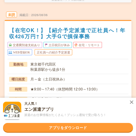
未読
掲載日
2026/08/06
【在宅OK！】【紹介予定派遣で正社員へ！年
収426万円↑】大手Gで損保事務
交通費別途支給あり
土日祝日が休み
在宅・リモート
WEB登録OK
正社員への紹介予定派遣
東京都千代田区
勤務地
秋葉原駅から徒歩1分
月～金（土日祝休み）
曜日頻度
★9:00～17:40（休憩時間 12:00～13:00）
時間
【急募】即日～長期
期間
大人気！
エン派遣アプリ
1,800円【月収例】約298,000円（時給1,800円×実働
時給
7.67h×21日+残業5h）+交通費
派遣のお仕事情報がたくさん！プッシュ通知で受け取ろう！
交通費
アプリをダウンロード
通勤交通費の支給あり（当社規定による）