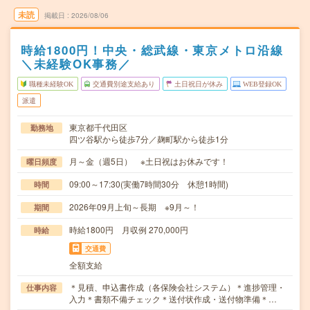
未読
掲載日
2026/08/06
時給1800円！中央・総武線・東京メトロ沿線
＼未経験OK事務／
職種未経験OK
交通費別途支給あり
土日祝日が休み
WEB登録OK
派遣
東京都千代田区
勤務地
四ツ谷駅から徒歩7分／麹町駅から徒歩1分
月～金（週5日） ※土日祝はお休みです！
曜日頻度
09:00～17:30(実働7時間30分 休憩1時間)
時間
2026年09月上旬～長期 ※9月～！
期間
時給1800円 月収例 270,000円
時給
交通費
全額支給
＊見積、申込書作成（各保険会社システム）＊進捗管理・
仕事内容
入力＊書類不備チェック＊送付状作成・送付物準備＊…