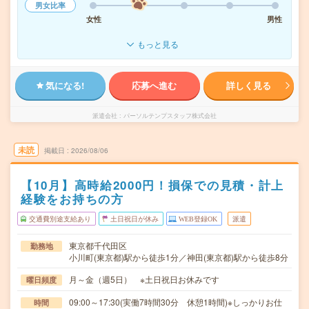
男女比率
女性
男性
もっと見る
気になる!
応募へ進む
詳しく見る
派遣会社
パーソルテンプスタッフ株式会社
未読
掲載日
2026/08/06
【10月】高時給2000円！損保での見積・計上
経験をお持ちの方
交通費別途支給あり
土日祝日が休み
WEB登録OK
派遣
東京都千代田区
勤務地
小川町(東京都)駅から徒歩1分／神田(東京都)駅から徒歩8分
月～金（週5日） ※土日祝日お休みです
曜日頻度
09:00～17:30(実働7時間30分 休憩1時間)※しっかりお仕
時間