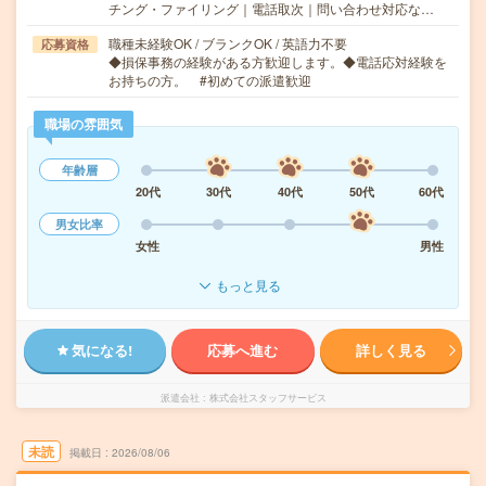
チング・ファイリング｜電話取次｜問い合わせ対応な…
職種未経験OK / ブランクOK / 英語力不要
応募資格
◆損保事務の経験がある方歓迎します。◆電話応対経験を
お持ちの方。 #初めての派遣歓迎
職場の雰囲気
年齢層
20代
30代
40代
50代
60代
男女比率
女性
男性
もっと見る
気になる!
応募へ進む
詳しく見る
派遣会社
株式会社スタッフサービス
未読
掲載日
2026/08/06