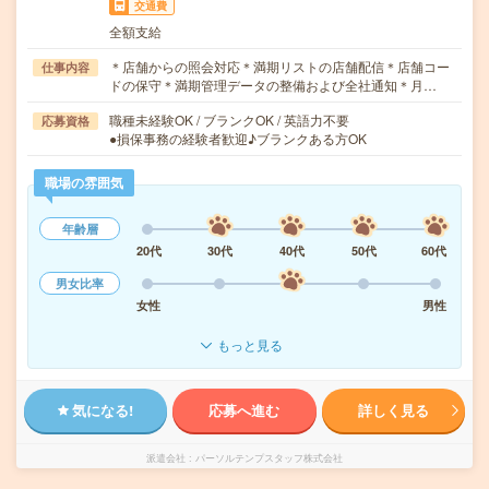
交通費
全額支給
＊店舗からの照会対応＊満期リストの店舗配信＊店舗コー
仕事内容
ドの保守＊満期管理データの整備および全社通知＊月…
職種未経験OK / ブランクOK / 英語力不要
応募資格
●損保事務の経験者歓迎♪ブランクある方OK
職場の雰囲気
年齢層
20代
30代
40代
50代
60代
男女比率
女性
男性
もっと見る
気になる!
応募へ進む
詳しく見る
派遣会社
パーソルテンプスタッフ株式会社