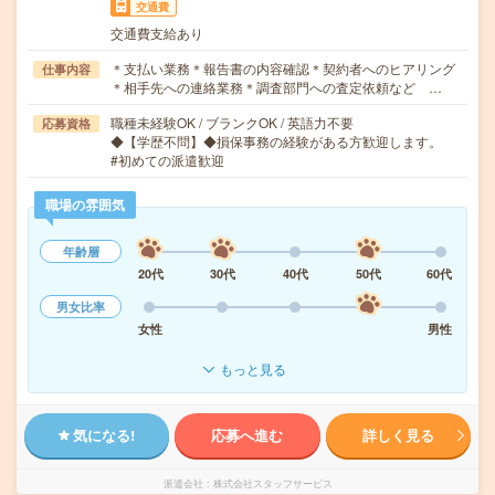
交通費
交通費支給あり
＊支払い業務＊報告書の内容確認＊契約者へのヒアリング
仕事内容
＊相手先への連絡業務＊調査部門への査定依頼など …
職種未経験OK / ブランクOK / 英語力不要
応募資格
◆【学歴不問】◆損保事務の経験がある方歓迎します。
#初めての派遣歓迎
職場の雰囲気
年齢層
20代
30代
40代
50代
60代
男女比率
女性
男性
もっと見る
気になる!
応募へ進む
詳しく見る
派遣会社
株式会社スタッフサービス