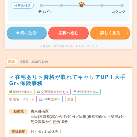
仕事の仕方
テキパキ
コツコツ
気になる!
応募へ進む
詳しく見る
派遣会社
株式会社リクルートスタッフィング
未読
掲載日
2026/08/06
＜在宅あり＞資格が取れてキャリアUP！大手
Gr×保険事務
職種未経験OK
交通費別途支給あり
土日祝日が休み
在宅・リモート
WEB登録OK
派遣
東京都港区
勤務地
三田(東京都)駅から徒歩1分／田町(東京都)駅から徒歩2分／
芝公園駅から徒歩10分
月～金※土日休み！
曜日頻度