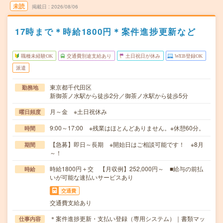
未読
掲載日
2026/08/06
17時まで＊時給1800円＊案件進捗更新など
職種未経験OK
交通費別途支給あり
土日祝日が休み
WEB登録OK
派遣
東京都千代田区
勤務地
新御茶ノ水駅から徒歩2分／御茶ノ水駅から徒歩5分
月～金 ※土日祝休み
曜日頻度
9:00～17:00 ※残業はほとんどありません。※休憩60分。
時間
【急募】即日～長期 ※開始日はご相談可能です！ ※8月
期間
～！
時給1800円＋交 【月収例】252,000円～ ■給与の前払
時給
いが可能な速払いサービスあり
交通費
交通費支給あり
＊案件進捗更新・支払い登録（専用システム）｜書類マッ
仕事内容