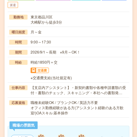
派遣
東京都品川区
勤務地
大崎駅から徒歩3分
月～金
曜日頻度
9:00～17:30
時間
2026/9/1～長期 ※9月～OK！
期間
時給1850円＋交
時給
交通費
※交通費支給(当社規定有)
【支店内アシスタント】・新契約書類や各種申請書類の受
仕事内容
付・書類のチェック、スキャニング・本社への書類発…
職種未経験OK / ブランクOK / 英語力不要
応募資格
オフィス勤務経験がある方(アシスタント経験のある方歓
迎!)OAスキル:基本操作
職場の雰囲気