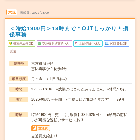
未読
掲載日
2026/08/06
＜時給1900円＞18時まで＊OJTしっかり＊損
保事務
職種未経験OK
交通費別途支給あり
土日祝日が休み
WEB登録OK
派遣
東京都渋谷区
勤務地
恵比寿駅から徒歩5分
月～金 ※土日祝休み
曜日頻度
9:30～18:00 ※残業はほとんどありません。※休憩60分。
時間
2026/09/03～長期 ※開始日はご相談可能です！ ※9月
期間
～！
時給1900円＋交 【月収例】339,625円～ ■給与の前払
時給
いが可能な速払いサービスあり
交通費
交通費支給あり