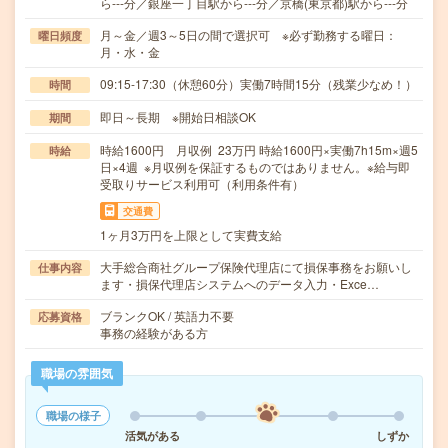
ら---分／銀座一丁目駅から---分／京橋(東京都)駅から---分
月～金／週3～5日の間で選択可 ※必ず勤務する曜日：
曜日頻度
月・水・金
09:15-17:30（休憩60分）実働7時間15分（残業少なめ！）
時間
即日～長期 ※開始日相談OK
期間
時給1600円 月収例 23万円 時給1600円×実働7h15m×週5
時給
日×4週 ※月収例を保証するものではありません。※給与即
受取りサービス利用可（利用条件有）
交通費
1ヶ月3万円を上限として実費支給
大手総合商社グループ保険代理店にて損保事務をお願いし
仕事内容
ます・損保代理店システムへのデータ入力・Exce…
ブランクOK / 英語力不要
応募資格
事務の経験がある方
職場の雰囲気
職場の様子
活気がある
しずか