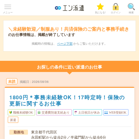
メニュー
気になる!
ログイン
検索
＼未経験歓迎／制服あり！共済保険のご案内と事務手続き
のお仕事情報は、掲載が終了しています
掲載時の情報は、
ページ下部
からご覧いただけます。
お探しの条件に近い派遣のお仕事
未読
掲載日
2026/08/06
1800円＊事務未経験OK！17時定時！保険の
更新に関するお仕事
職種未経験OK
交通費別途支給あり
土日祝日が休み
WEB登録OK
派遣
東京都千代田区
勤務地
永田町駅から徒歩2分／半蔵門駅から徒歩6分