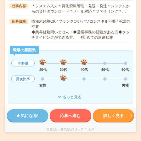
＊システム入力＊募集資料管理・発送・発注＊システムか
仕事内容
らの資料ダウンロード＊メール対応＊ファイリング＊…
職種未経験OK / ブランクOK / パソコンスキル不要 / 英語力
応募資格
不要
◆業界経験問いません！◆営業事務の経験がある方◆タッ
チタイピングができる方。 #初めての派遣歓迎
職場の雰囲気
年齢層
20代
30代
40代
50代
60代
男女比率
女性
男性
もっと見る
気になる!
応募へ進む
詳しく見る
派遣会社
株式会社スタッフサービス