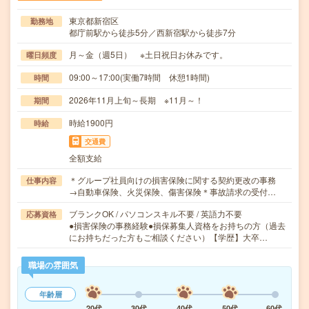
東京都新宿区
勤務地
都庁前駅から徒歩5分／西新宿駅から徒歩7分
月～金（週5日） ※土日祝日お休みです。
曜日頻度
09:00～17:00(実働7時間 休憩1時間)
時間
2026年11月上旬～長期 ※11月～！
期間
時給1900円
時給
交通費
全額支給
＊グループ社員向けの損害保険に関する契約更改の事務
仕事内容
→自動車保険、火災保険、傷害保険＊事故請求の受付…
ブランクOK / パソコンスキル不要 / 英語力不要
応募資格
●損害保険の事務経験●損保募集人資格をお持ちの方（過去
にお持ちだった方もご相談ください）【学歴】大卒…
職場の雰囲気
年齢層
20代
30代
40代
50代
60代