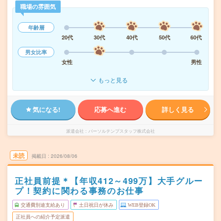
職場の雰囲気
年齢層
20代
30代
40代
50代
60代
男女比率
女性
男性
もっと見る
気になる!
応募へ進む
詳しく見る
派遣会社
パーソルテンプスタッフ株式会社
未読
掲載日
2026/08/06
正社員前提＊【年収412～499万】大手グルー
プ！契約に関わる事務のお仕事
交通費別途支給あり
土日祝日が休み
WEB登録OK
正社員への紹介予定派遣