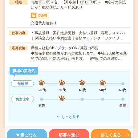
時給1800円＋交 【月収例】261,000円～ ■給与の前払
時給
いが可能な速払いサービスあり
交通費
交通費支給あり
＊事故登録・案件進捗更新・支払い登録（専用システム）
仕事内容
｜保険金支払い事案担当｜書類マッチング・ファイリ…
職種未経験OK / ブランクOK / 英語力不要
応募資格
◆損保事務の経験がある方歓迎します。◆社会人経験＆業
務での電話応対の経験がある方。 #初めての派遣歓…
職場の雰囲気
年齢層
20代
30代
40代
50代
60代
男女比率
女性
男性
もっと見る
気になる!
応募へ進む
詳しく見る