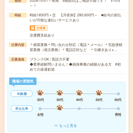
2026/10/01～長期 ※開始日はご相談可能です！ ※10月
期間
～！
時給1830円＋交 【月収例】280,600円～ ■給与の前払
時給
いが可能な速払いサービスあり
交通費
交通費支給あり
＊精算業務＊問い合わせ対応（電話＊メール）＊宅急便精
仕事内容
算業務（発注業務）＊電話応対など ＊引継ぎあり※…
ブランクOK / 英語力不要
応募資格
◆業界経験問いません！◆損保事務の経験がある方 #初
めての派遣歓迎
職場の雰囲気
年齢層
20代
30代
40代
50代
60代
男女比率
女性
男性
もっと見る