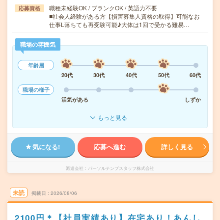
職種未経験OK / ブランクOK / 英語力不要
応募資格
■社会人経験がある方【損害募集人資格の取得】可能なお
仕事L落ちても再受験可能♪大体は1回で受かる難易…
職場の雰囲気
年齢層
20代
30代
40代
50代
60代
職場の様子
活気がある
しずか
もっと見る
気になる!
応募へ進む
詳しく見る
派遣会社
パーソルテンプスタッフ株式会社
未読
掲載日
2026/08/06
2100円＊【社員実績あり】在宅あり！あんし