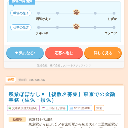
職場の雰囲気
職場の様子
活気がある
しずか
仕事の仕方
テキパキ
コツコツ
気になる!
応募へ進む
詳しく見る
派遣会社
株式会社リクルートスタッフィング
未読
掲載日
2026/08/06
残業ほぼなし▼【複数名募集】東京での金融
事務（生保・損保）
交通費別途支給あり
土日祝日が休み
WEB登録OK
派遣
東京都千代田区
勤務地
東京駅から徒歩3分／有楽町駅から徒歩3分／二重橋前駅か