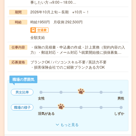
事したい方→9:00～18:00…
2026年10月上旬～長期 ※10月～！
期間
時給1950円 月収例 292,500円
時給
交通費
全額支給
・保険の見積書・申込書の作成・計上業務（契約内容の入
仕事内容
力）・郵送対応・メール対応┗就業開始後に損保募集…
ブランクOK / パソコンスキル不要 / 英語力不要
応募資格
・損害保険会社でのご経験ブランクある方OK
職場の雰囲気
男女比率
女性
男性
職場の様子
活気がある
しずか
もっと見る