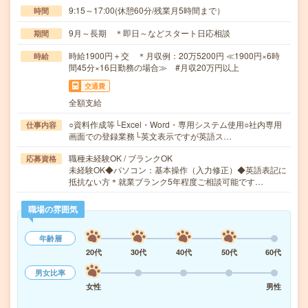
9:15～17:00(休憩60分/残業月5時間まで）
時間
9月～長期 ＊即日～などスタート日応相談
期間
時給1900円＋交 ＊月収例：20万5200円 ≪1900円×6時
時給
間45分×16日勤務の場合≫ #月収20万円以上
交通費
全額支給
○資料作成等└Excel・Word・専用システム使用○社内専用
仕事内容
画面での登録業務└英文表示ですが英語ス…
職種未経験OK / ブランクOK
応募資格
未経験OK◆パソコン：基本操作（入力修正）◆英語表記に
抵抗ない方＊就業ブランク5年程度ご相談可能です…
職場の雰囲気
年齢層
20代
30代
40代
50代
60代
男女比率
女性
男性