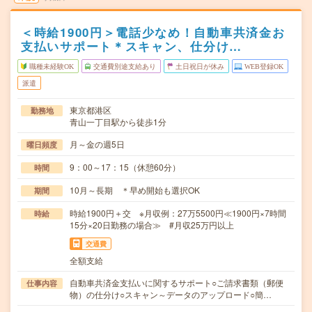
＜時給1900円＞電話少なめ！自動車共済金お
支払いサポート＊スキャン、仕分け…
職種未経験OK
交通費別途支給あり
土日祝日が休み
WEB登録OK
派遣
東京都港区
勤務地
青山一丁目駅から徒歩1分
月～金の週5日
曜日頻度
9：00～17：15（休憩60分）
時間
10月～長期 ＊早め開始も選択OK
期間
時給1900円＋交 ※月収例：27万5500円≪1900円×7時間
時給
15分×20日勤務の場合≫ #月収25万円以上
交通費
全額支給
自動車共済金支払いに関するサポート○ご請求書類（郵便
仕事内容
物）の仕分け○スキャン～データのアップロード○簡…