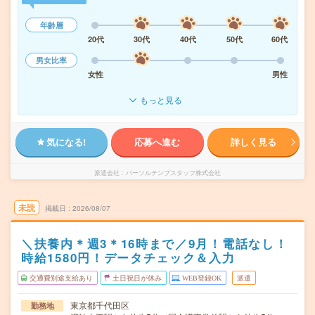
年齢層
20代
30代
40代
50代
60代
男女比率
女性
男性
もっと見る
気になる!
応募へ進む
詳しく見る
派遣会社
パーソルテンプスタッフ株式会社
未読
掲載日
2026/08/07
＼扶養内＊週3＊16時まで／9月！電話なし！
時給1580円！データチェック＆入力
交通費別途支給あり
土日祝日が休み
WEB登録OK
派遣
東京都千代田区
勤務地