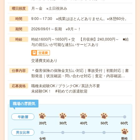
月～金 ※土日祝休み
曜日頻度
9:00～17:30 ※残業はほとんどありません。※休憩60分。
時間
2026/09/01～長期 ※9月～！
期間
時給1600円～1650円＋交 【月収例】240,000円～ ■給
時給
与の前払いが可能な速払いサービスあり
交通費
交通費支給あり
＊傷害保険の保険金支払い対応｜事故受付｜初動対応｜書
仕事内容
類発送｜状況確認・問い合わせ対応｜査定・内容確認…
職種未経験OK / ブランクOK / 英語力不要
応募資格
未経験OK！ #初めての派遣歓迎
職場の雰囲気
年齢層
20代
30代
40代
50代
60代
男女比率
女性
男性