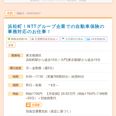
派遣会社
パーソルテンプスタッフ株式会社 首都圏
未読
掲載日
2026/08/07
浜松町！NTTグループ企業での自動車保険の
事務対応のお仕事！
職種未経験OK
交通費別途支給あり
土日祝日が休み
WEB登録OK
派遣
東京都港区
勤務地
浜松町駅から徒歩10分／大門(東京都)駅から徒歩15分
月～金勤務（週5日）
曜日頻度
9:00～17:30 （実働7時間30分）休憩60分
時間
即日～長期 ＊8月～
期間
時給1700円 【月収例】25.50万円（時給1700円×7.5時間
時給
×20日）＋別途残業代
交通費
別途交通費支給（規定に基づく）