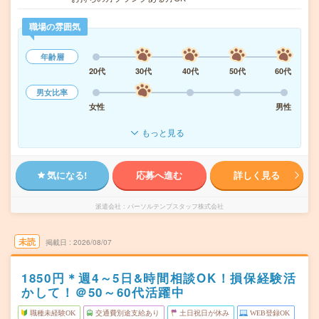
職場の雰囲気
年齢層
20代
30代
40代
50代
60代
男女比率
女性
男性
もっと見る
気になる!
応募へ進む
詳しく見る
派遣会社
パーソルテンプスタッフ株式会社
未読
掲載日
2026/08/07
1850円＊週4～5日&時間相談OK！損保経験活
かして！＠50～60代活躍中
職種未経験OK
交通費別途支給あり
土日祝日が休み
WEB登録OK