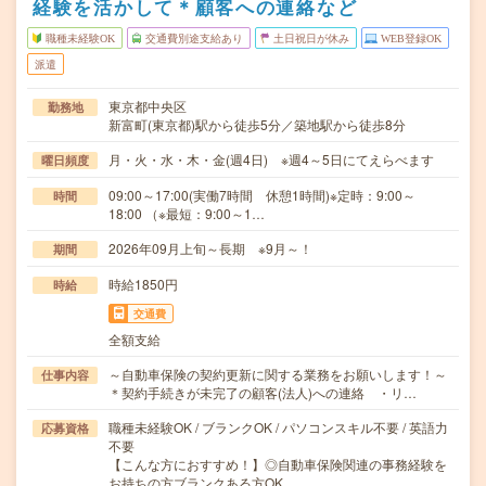
経験を活かして＊顧客への連絡など
職種未経験OK
交通費別途支給あり
土日祝日が休み
WEB登録OK
派遣
東京都中央区
勤務地
新富町(東京都)駅から徒歩5分／築地駅から徒歩8分
月・火・水・木・金(週4日) ※週4～5日にてえらべます
曜日頻度
09:00～17:00(実働7時間 休憩1時間)※定時：9:00～
時間
18:00 （※最短：9:00～1…
2026年09月上旬～長期 ※9月～！
期間
時給1850円
時給
交通費
全額支給
～自動車保険の契約更新に関する業務をお願いします！～
仕事内容
＊契約手続きが未完了の顧客(法人)への連絡 ・リ…
職種未経験OK / ブランクOK / パソコンスキル不要 / 英語力
応募資格
不要
【こんな方におすすめ！】◎自動車保険関連の事務経験を
お持ちの方ブランクある方OK