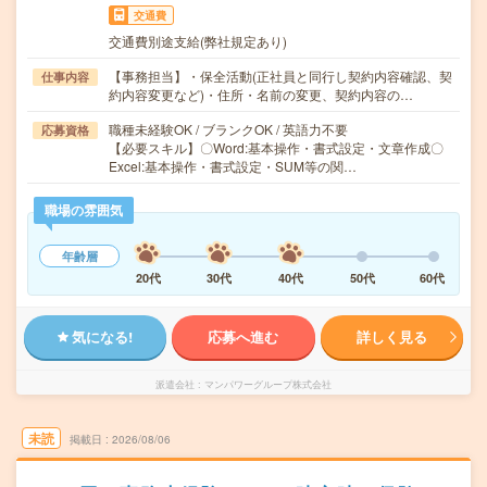
交通費
交通費別途支給(弊社規定あり)
【事務担当】・保全活動(正社員と同行し契約内容確認、契
仕事内容
約内容変更など)・住所・名前の変更、契約内容の…
職種未経験OK / ブランクOK / 英語力不要
応募資格
【必要スキル】〇Word:基本操作・書式設定・文章作成〇
Excel:基本操作・書式設定・SUM等の関…
職場の雰囲気
年齢層
20代
30代
40代
50代
60代
気になる!
応募へ進む
詳しく見る
派遣会社
マンパワーグループ株式会社
未読
掲載日
2026/08/06