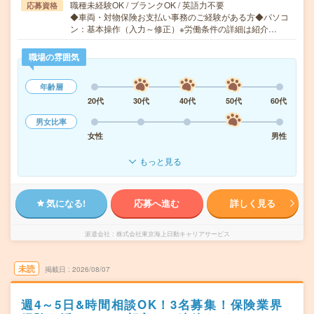
職種未経験OK / ブランクOK / 英語力不要
応募資格
◆車両・対物保険お支払い事務のご経験がある方◆パソコ
ン：基本操作（入力～修正）※労働条件の詳細は紹介…
職場の雰囲気
年齢層
20代
30代
40代
50代
60代
男女比率
女性
男性
もっと見る
気になる!
応募へ進む
詳しく見る
派遣会社
株式会社東京海上日動キャリアサービス
未読
掲載日
2026/08/07
週4～5日&時間相談OK！3名募集！保険業界