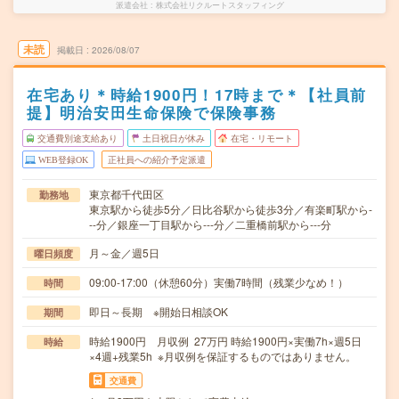
派遣会社
株式会社リクルートスタッフィング
未読
掲載日
2026/08/07
在宅あり＊時給1900円！17時まで＊【社員前
提】明治安田生命保険で保険事務
交通費別途支給あり
土日祝日が休み
在宅・リモート
WEB登録OK
正社員への紹介予定派遣
東京都千代田区
勤務地
東京駅から徒歩5分／日比谷駅から徒歩3分／有楽町駅から-
--分／銀座一丁目駅から---分／二重橋前駅から---分
月～金／週5日
曜日頻度
09:00-17:00（休憩60分）実働7時間（残業少なめ！）
時間
即日～長期 ※開始日相談OK
期間
時給1900円 月収例 27万円 時給1900円×実働7h×週5日
時給
×4週+残業5h ※月収例を保証するものではありません。
交通費