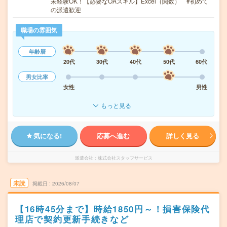
未経験OK！【必要なOAスキル】Excel（関数） #初めて
の派遣歓迎
職場の雰囲気
年齢層
20代
30代
40代
50代
60代
男女比率
女性
男性
もっと見る
気になる!
応募へ進む
詳しく見る
派遣会社
株式会社スタッフサービス
未読
掲載日
2026/08/07
【16時45分まで】時給1850円～！損害保険代
理店で契約更新手続きなど