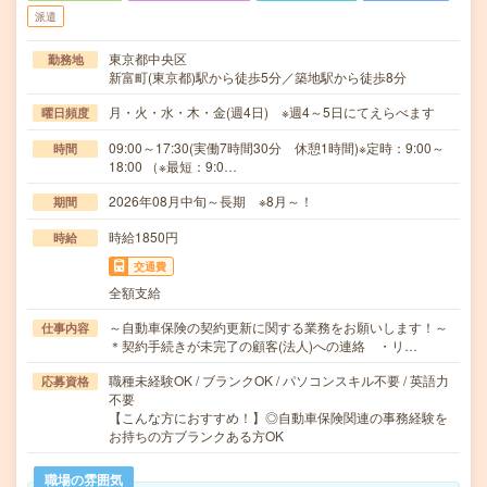
派遣
東京都中央区
勤務地
新富町(東京都)駅から徒歩5分／築地駅から徒歩8分
月・火・水・木・金(週4日) ※週4～5日にてえらべます
曜日頻度
09:00～17:30(実働7時間30分 休憩1時間)※定時：9:00～
時間
18:00 （※最短：9:0…
2026年08月中旬～長期 ※8月～！
期間
時給1850円
時給
交通費
全額支給
～自動車保険の契約更新に関する業務をお願いします！～
仕事内容
＊契約手続きが未完了の顧客(法人)への連絡 ・リ…
職種未経験OK / ブランクOK / パソコンスキル不要 / 英語力
応募資格
不要
【こんな方におすすめ！】◎自動車保険関連の事務経験を
お持ちの方ブランクある方OK
職場の雰囲気