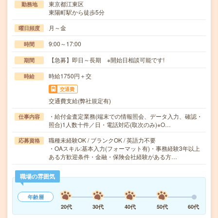
東京都江東区
勤務地
東陽町駅から徒歩5分
月～金
曜日頻度
9:00～17:00
時間
【急募】即日～長期 ※開始日相談可能です!
期間
時給1750円＋交
時給
交通費
交通費支給(弊社規定有)
・給付金査定業務(端末での情報照会、データ入力、確認・
仕事内容
照合)1人数十件／日・電話対応(取次のみ)※O…
職種未経験OK / ブランクOK / 英語力不要
応募資格
・OAスキル:基本入力(フォーマット有)・事務経験3年以上
ある方歓迎条件・金融・保険会社経験がある方…
職場の雰囲気
年齢層
20代
30代
40代
50代
60代