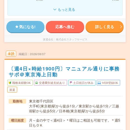
もっと見る
気になる!
応募へ進む
詳しく見る
派遣会社
株式会社スタッフサービス
未読
掲載日
2026/08/07
〔週4日×時給1900円〕マニュアル通りに事務
サポ＠東京海上日動
職種未経験OK
交通費別途支給あり
土日祝日が休み
WEB登録OK
派遣
東京都千代田区
勤務地
大手町(東京都)駅から徒歩1分／東京駅から徒歩1分／三越
前駅から徒歩5分／日本橋(東京都)駅から徒歩5分
月～金の中で＜週4日＞＊曜日はご相談も可能です。＊週5
曜日頻度
日もＯＫ