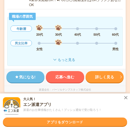
OK
職場の雰囲気
年齢層
20代
30代
40代
50代
60代
男女比率
女性
男性
もっと見る
気になる!
応募へ進む
詳しく見る
派遣会社
パーソルテンプスタッフ株式会社
大人気！
未読
エン派遣アプリ
掲載日
2026/08/06
派遣のお仕事情報がたくさん！プッシュ通知で受け取ろう！
【10月】高時給2000円！損保での見積・計上
アプリをダウンロード
経験をお持ちの方