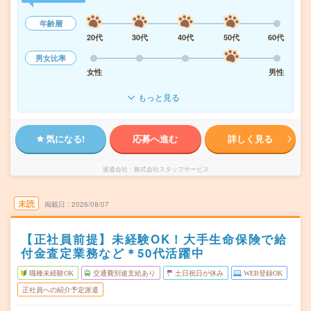
年齢層
20代
30代
40代
50代
60代
男女比率
女性
男性
もっと見る
気になる!
応募へ進む
詳しく見る
派遣会社
株式会社スタッフサービス
未読
掲載日
2026/08/07
【正社員前提】未経験OK！大手生命保険で給
付金査定業務など＊50代活躍中
職種未経験OK
交通費別途支給あり
土日祝日が休み
WEB登録OK
正社員への紹介予定派遣