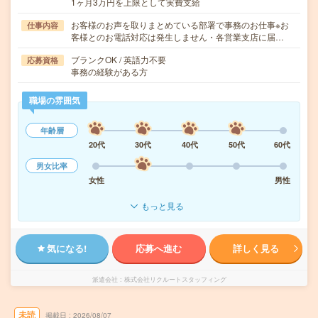
1ヶ月3万円を上限として実費支給
お客様のお声を取りまとめている部署で事務のお仕事※お
仕事内容
客様とのお電話対応は発生しません・各営業支店に届…
ブランクOK / 英語力不要
応募資格
事務の経験がある方
職場の雰囲気
年齢層
20代
30代
40代
50代
60代
男女比率
女性
男性
もっと見る
気になる!
応募へ進む
詳しく見る
派遣会社
株式会社リクルートスタッフィング
未読
掲載日
2026/08/07