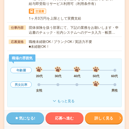
給与即受取りサービス利用可（利用条件有）
交通費
1ヶ月3万円を上限として実費支給
団体保険を扱う部署にて、下記の業務をお願いします・申
仕事内容
込書のチェック・社内システムへのデータ入力・帳票…
職種未経験OK / ブランクOK / 英語力不要
応募資格
■未経験OK！
職場の雰囲気
年齢層
20代
30代
40代
50代
60代
男女比率
女性
男性
もっと見る
気になる!
応募へ進む
詳しく見る