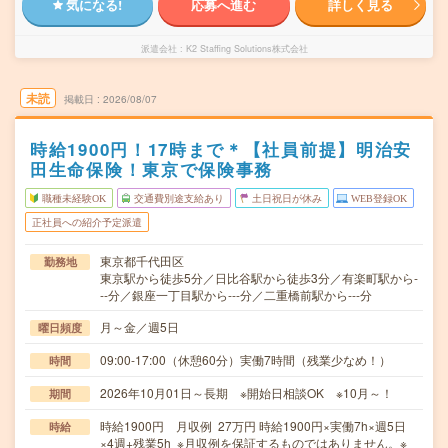
気になる!
応募へ進む
詳しく見る
派遣会社
K2 Staffing Solutions株式会社
未読
掲載日
2026/08/07
時給1900円！17時まで＊【社員前提】明治安
田生命保険！東京で保険事務
職種未経験OK
交通費別途支給あり
土日祝日が休み
WEB登録OK
正社員への紹介予定派遣
東京都千代田区
勤務地
東京駅から徒歩5分／日比谷駅から徒歩3分／有楽町駅から-
--分／銀座一丁目駅から---分／二重橋前駅から---分
月～金／週5日
曜日頻度
09:00-17:00（休憩60分）実働7時間（残業少なめ！）
時間
2026年10月01日～長期 ※開始日相談OK ※10月～！
期間
時給1900円 月収例 27万円 時給1900円×実働7h×週5日
時給
×4週+残業5h ※月収例を保証するものではありません。※