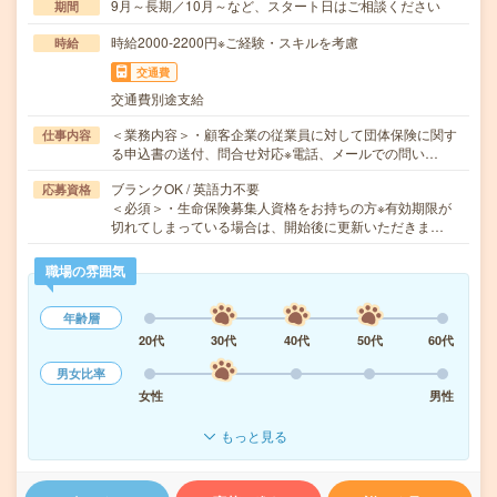
9月～長期／10月～など、スタート日はご相談ください
期間
時給2000-2200円※ご経験・スキルを考慮
時給
交通費
交通費別途支給
＜業務内容＞・顧客企業の従業員に対して団体保険に関す
仕事内容
る申込書の送付、問合せ対応※電話、メールでの問い…
ブランクOK / 英語力不要
応募資格
＜必須＞・生命保険募集人資格をお持ちの方※有効期限が
切れてしまっている場合は、開始後に更新いただきま…
職場の雰囲気
年齢層
20代
30代
40代
50代
60代
男女比率
女性
男性
もっと見る