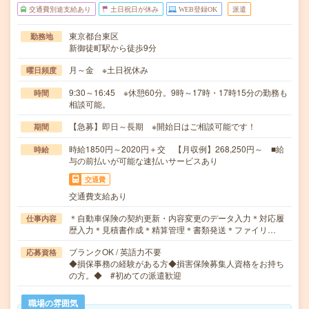
交通費別途支給あり
土日祝日が休み
WEB登録OK
派遣
東京都台東区
勤務地
新御徒町駅から徒歩9分
月～金 ※土日祝休み
曜日頻度
9:30～16:45 ※休憩60分。9時～17時・17時15分の勤務も
時間
相談可能。
【急募】即日～長期 ※開始日はご相談可能です！
期間
時給1850円～2020円＋交 【月収例】268,250円～ ■給
時給
与の前払いが可能な速払いサービスあり
交通費
交通費支給あり
＊自動車保険の契約更新・内容変更のデータ入力＊対応履
仕事内容
歴入力＊見積書作成＊精算管理＊書類発送＊ファイリ…
ブランクOK / 英語力不要
応募資格
◆損保事務の経験がある方◆損害保険募集人資格をお持ち
の方。◆ #初めての派遣歓迎
職場の雰囲気