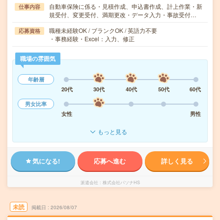
自動車保険に係る・見積作成、申込書作成、計上作業・新
仕事内容
規受付、変更受付、満期更改・データ入力・事故受付…
職種未経験OK / ブランクOK / 英語力不要
応募資格
・事務経験・Excel：入力、修正
職場の雰囲気
年齢層
20代
30代
40代
50代
60代
男女比率
女性
男性
もっと見る
気になる!
応募へ進む
詳しく見る
派遣会社
株式会社パソナHS
未読
掲載日
2026/08/07