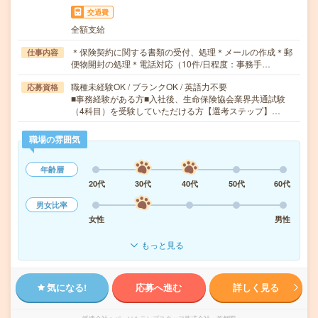
交通費
全額支給
＊保険契約に関する書類の受付、処理＊メールの作成＊郵
仕事内容
便物開封の処理＊電話対応（10件/日程度：事務手…
職種未経験OK / ブランクOK / 英語力不要
応募資格
■事務経験がある方■入社後、生命保険協会業界共通試験
（4科目）を受験していただける方【選考ステップ】…
職場の雰囲気
年齢層
20代
30代
40代
50代
60代
男女比率
女性
男性
もっと見る
気になる!
応募へ進む
詳しく見る