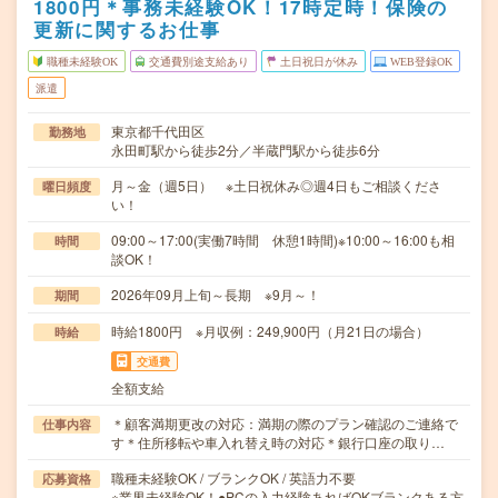
1800円＊事務未経験OK！17時定時！保険の
更新に関するお仕事
職種未経験OK
交通費別途支給あり
土日祝日が休み
WEB登録OK
派遣
東京都千代田区
勤務地
永田町駅から徒歩2分／半蔵門駅から徒歩6分
月～金（週5日） ※土日祝休み◎週4日もご相談くださ
曜日頻度
い！
09:00～17:00(実働7時間 休憩1時間)※10:00～16:00も相
時間
談OK！
2026年09月上旬～長期 ※9月～！
期間
時給1800円 ※月収例：249,900円（月21日の場合）
時給
交通費
全額支給
＊顧客満期更改の対応：満期の際のプラン確認のご連絡で
仕事内容
す＊住所移転や車入れ替え時の対応＊銀行口座の取り…
職種未経験OK / ブランクOK / 英語力不要
応募資格
※業界未経験OK！●PCの入力経験あればOKブランクある方