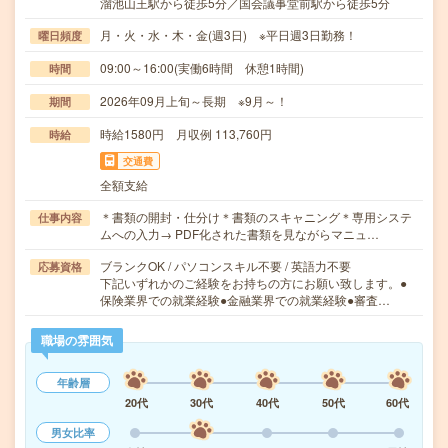
溜池山王駅から徒歩5分／国会議事堂前駅から徒歩5分
月・火・水・木・金(週3日) ※平日週3日勤務！
曜日頻度
09:00～16:00(実働6時間 休憩1時間)
時間
2026年09月上旬～長期 ※9月～！
期間
時給1580円 月収例 113,760円
時給
交通費
全額支給
＊書類の開封・仕分け＊書類のスキャニング＊専用システ
仕事内容
ムへの入力→ PDF化された書類を見ながらマニュ…
ブランクOK / パソコンスキル不要 / 英語力不要
応募資格
下記いずれかのご経験をお持ちの方にお願い致します。●
保険業界での就業経験●金融業界での就業経験●審査…
職場の雰囲気
年齢層
20代
30代
40代
50代
60代
男女比率