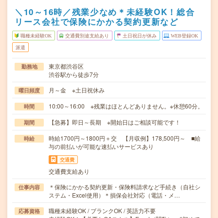
＼10～16時／残業少なめ＊未経験OK！総合
リース会社で保険にかかる契約更新など
職種未経験OK
交通費別途支給あり
土日祝日が休み
WEB登録OK
派遣
東京都渋谷区
勤務地
渋谷駅から徒歩7分
月～金 ※土日祝休み
曜日頻度
10:00～16:00 ※残業はほとんどありません。※休憩60分。
時間
【急募】即日～長期 ※開始日はご相談可能です！
期間
時給1700円～1800円＋交 【月収例】178,500円～ ■給
時給
与の前払いが可能な速払いサービスあり
交通費
交通費支給あり
＊保険にかかる契約更新・保険料請求など手続き（自社シ
仕事内容
ステム・Excel使用）＊損保会社対応（電話・メ…
職種未経験OK / ブランクOK / 英語力不要
応募資格