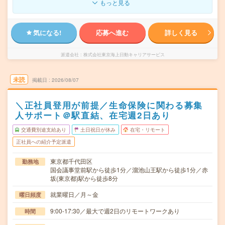
もっと見る
気になる!
応募へ進む
詳しく見る
派遣会社
株式会社東京海上日動キャリアサービス
未読
掲載日
2026/08/07
＼正社員登用が前提／生命保険に関わる募集
人サポート＠駅直結、在宅週2日あり
交通費別途支給あり
土日祝日が休み
在宅・リモート
正社員への紹介予定派遣
東京都千代田区
勤務地
国会議事堂前駅から徒歩1分／溜池山王駅から徒歩1分／赤
坂(東京都)駅から徒歩8分
就業曜日／月～金
曜日頻度
9:00-17:30／最大で週2日のリモートワークあり
時間