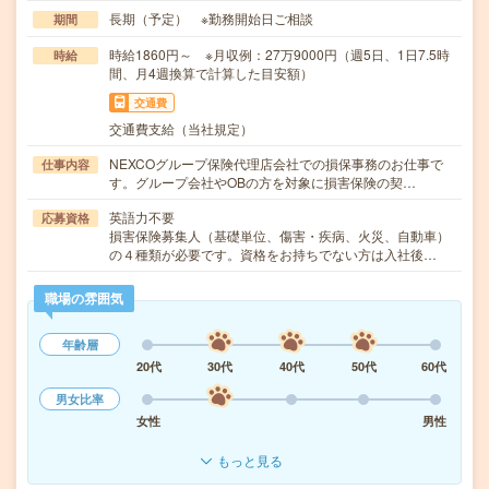
長期（予定） ※勤務開始日ご相談
期間
時給1860円～ ※月収例：27万9000円（週5日、1日7.5時
時給
間、月4週換算で計算した目安額）
交通費
交通費支給（当社規定）
NEXCOグループ保険代理店会社での損保事務のお仕事で
仕事内容
す。グループ会社やOBの方を対象に損害保険の契…
英語力不要
応募資格
損害保険募集人（基礎単位、傷害・疾病、火災、自動車）
の４種類が必要です。資格をお持ちでない方は入社後…
職場の雰囲気
年齢層
20代
30代
40代
50代
60代
男女比率
女性
男性
もっと見る