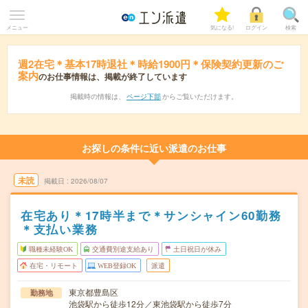
メニュー
気になる!
ログイン
検索
週2在宅＊基本17時退社＊時給1900円＊保険契約更新のご
案内
のお仕事情報は、掲載が終了しています
掲載時の情報は、
ページ下部
からご覧いただけます。
お探しの条件に近い派遣のお仕事
未読
掲載日
2026/08/07
在宅あり＊17時半まで＊サンシャイン60勤務
＊支払い業務
職種未経験OK
交通費別途支給あり
土日祝日が休み
在宅・リモート
WEB登録OK
派遣
東京都豊島区
勤務地
池袋駅から徒歩12分／東池袋駅から徒歩7分