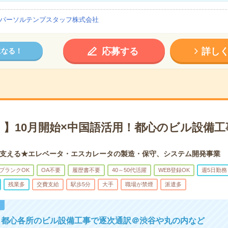
パーソルテンプスタッフ株式会社
応募する
詳し
になる！
！】10月開始×中国語活用！都心のビル設備工
支える★エレベータ・エスカレータの製造・保守、システム開発事業
ブランクOK
OA不要
履歴書不要
40～50代活躍
WEB登録OK
週5日勤務
残業多
交費支給
駅歩5分
大手
職場が禁煙
派遣多
！
】都心各所のビル設備工事で逐次通訳＠渋谷や丸の内など