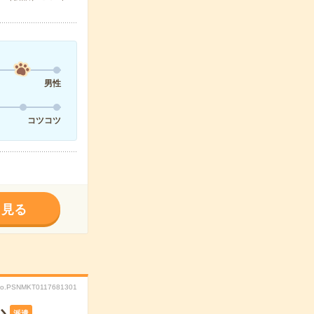
男性
コツコツ
く見る
o.PSNMKT0117681301
派遣