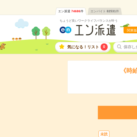
エン派遣
74686
件
エンバイト
82531
件
ちょうど良いワークライフバランスが叶う
関東版
気になる！リスト
0
保存し
《時
未読