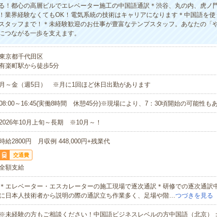
る！都心の高層ビルでエレベーター施工の中国語通訳＊渋谷、丸の内、虎ノ門、
！業界経験なくてもOK！電気系統の技術はキャリアになります＊中国語を使
スタッフまで！＊未経験歓迎のお仕事が豊富なテンプスタッフ。あなたの「
につながる一歩を支えます。
東京都千代田区
有楽町駅から徒歩5分
月～金（週5日） ※月に1回ほど休日出勤があります
08:00～16:45(実働8時間 休憩45分)※現場により、7：30頃開始の可能性も
2026年10月上旬～長期 ※10月～！
時給2800円 月収例 448,000円+残業代
交通費
全額支給
＊エレベーター・エスカレーターの施工現場で逐次通訳＊研修での逐次通訳
に日本人技術者から説明の際の通訳立ち作業多く、足場や階…
つづきを見る
※未経験の方もご相談ください！中国語ビジネスレベルの方中国語（北京）