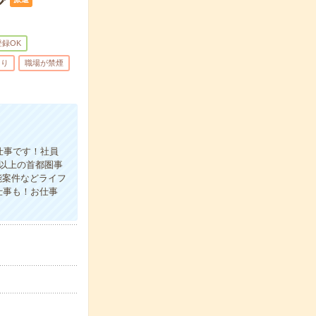
少
登録OK
あり
職場が禁煙
仕事です！社員
円以上の首都圏事
能案件などライフ
仕事も！お仕事