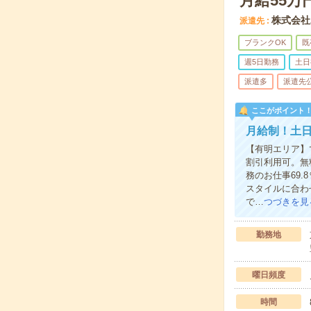
月給55
株式会社
派遣先
ブランクOK
既
週5日勤務
土日
派遣多
派遣先
ここがポイント
月給制！土
【有明エリア】
割引利用可。無
務のお仕事69
スタイルに合わ
で…
つづきを見
勤務地
曜日頻度
時間