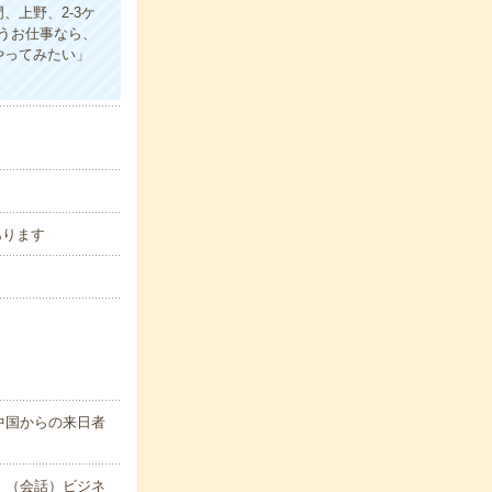
上野、2-3ケ
うお仕事なら、
やってみたい」
あります
中国からの来日者
：（会話）ビジネ