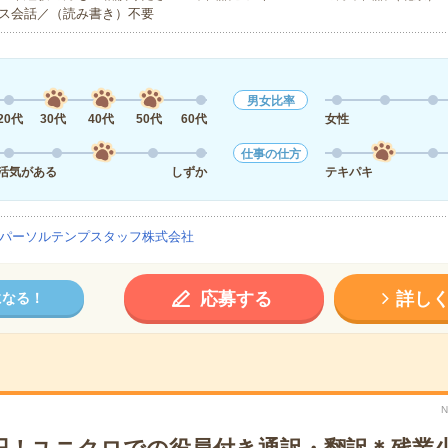
ス会話／（読み書き）不要
男女比率
20代
30代
40代
50代
60代
女性
仕事の仕方
活気がある
しずか
テキパキ
パーソルテンプスタッフ株式会社
応募する
詳し
になる！
N