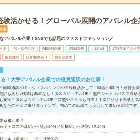
円＊経験活かせる！グローバル展開のアパレル企
派遣
なアパレル企業！SNSでも話題のファストファッション／
不要
40～50代活躍
WEB登録OK
週5日勤務
土日祝休
17時前までの仕事
服装自由
社食/補助あり
職場が禁煙
！
てる！大手アパレル企業での役員通訳のお仕事！
＊同時通訳50％・ウィスパリング50％経験活かして！時給3,400円＊経営会
翻訳もあり○残業は基本なし！服装カジュアルOK！無料シャトルバスで通勤
も充実＊服装はカジュアルOK＊髪型やネイルも自由！丁寧に話せる面談と気
あなたの不安に寄り添うテンプ。初めての転職でも安心して進める環境です
東京都江東区
有明テニスの森駅から徒歩14分／新橋駅から送迎バス14分
月～金（週5日） ※土日祝休み