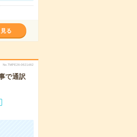
く見る
No.TMPE26-0621462
事で通訳