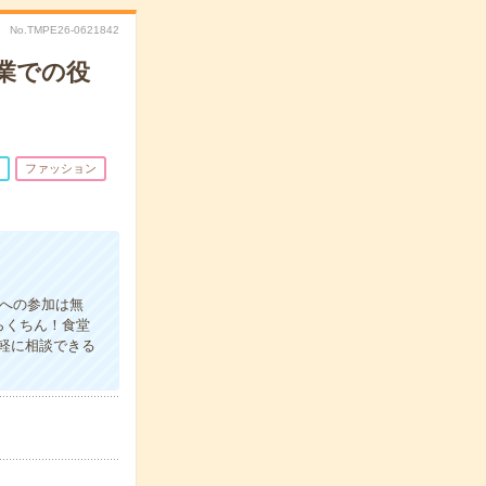
No.TMPE26-0621842
業での役
ファッション
議への参加は無
らくちん！食堂
軽に相談できる
。