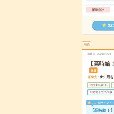
派遣会社
気
未読
掲載日
2026/08/06
【高時給
派遣
★生活を
派遣先
職種未経験OK
17時前までの仕事
ここがポイント
【高時給！