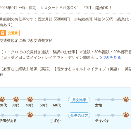
2026年9月上旬～長期 ※スタート日相談OK！ #9月～開始OK！
月給制のお仕事です：固定月給 558900円 ※時給換算 時給3450円（残業
給あり）
交通費
交通費規定に基づき交通費支給
【ユニクロでの役員付き通訳・翻訳のお仕事】※通訳：80%翻訳：20%部門
（日⇔英／日→英メイン）レイアウト・デザイン関連会…
つづきを見る
【必要なご経験】通訳（英語）【活かせるスキル】ネイティブ（英語）、英
解
男女比率
20代
30代
40代
50代
60代
女性
仕事の仕方
活気がある
しずか
テキパキ