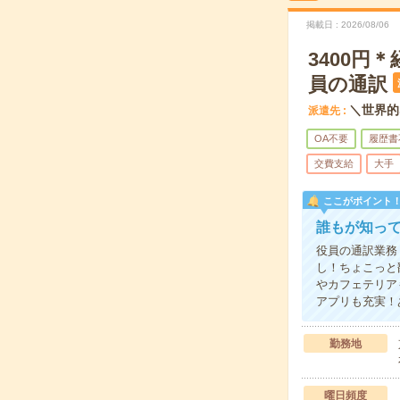
掲載日
2026/08/06
3400
員の通訳
＼世界的
派遣先
OA不要
履歴書
交費支給
大手
ここがポイント
誰もが知っ
役員の通訳業務
し！ちょこっと
やカフェテリア
アプリも充実！
勤務地
曜日頻度