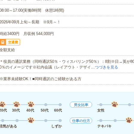
08:00～17:00(実働8時間 休憩1時間)
2026年09月上旬～長期 ※9月～！
時給3400円 月収例 544,000円
交通費
全額支給
＊役員の通訳業務（同時通訳50％・ウィスパリング50％）：8割※日→英が8
0％のイメージです※社内会議（レイアウト・デザイ…
つづきを見る
※業界未経験OK！■同時通訳のご経験がある方
男女比率
20代
30代
40代
50代
60代
女性
仕事の仕方
活気がある
しずか
テキパキ