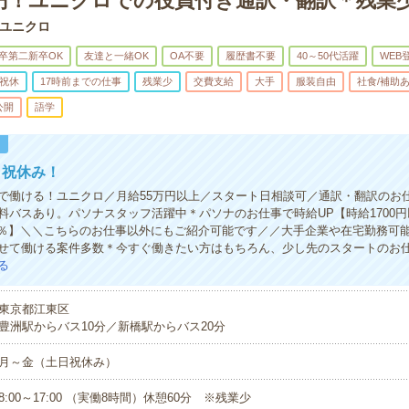
万円！ユニクロでの役員付き通訳・翻訳＊残業
ユニクロ
卒第二新卒OK
友達と一緒OK
OA不要
履歴書不要
40～50代活躍
WEB
祝休
17時前までの仕事
残業少
交費支給
大手
服装自由
社食/補助
公開
語学
！
日祝休み！
で働ける！ユニクロ／月給55万円以上／スタート日相談可／通訳・翻訳のお
料バスあり。パソナスタッフ活躍中＊パソナのお仕事で時給UP【時給1700
.8％】＼＼こちらのお仕事以外にもご紹介可能です／／大手企業や在宅勤務可
せて働ける案件多数＊今すぐ働きたい方はもちろん、少し先のスタートのお
る
東京都江東区
豊洲駅からバス10分／新橋駅からバス20分
月～金（土日祝休み）
8:00～17:00 （実働8時間）休憩60分 ※残業少