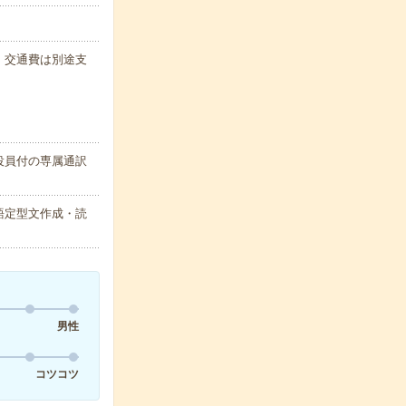
代・交通費は別途支
役員付の専属通訳
語定型文作成・読
男性
コツコツ