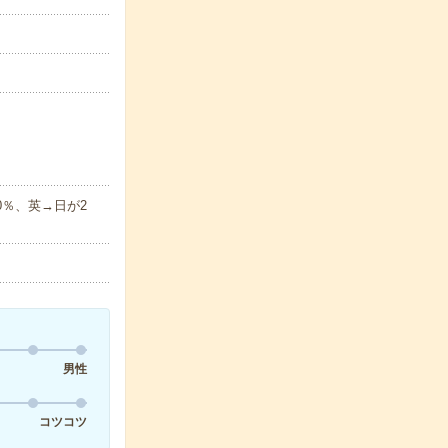
0％、英→日が2
男性
コツコツ