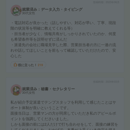
投稿時期
2023年06月
就業済み：データ入力・タイピング
30代女性
・電話対応が良かった（話しやすい、対応が早い、丁寧、現段
階の状況等を明確に教えてくれる等）
・担当者が少なく、情報共有がしっかりされていたのか、何度
も希望条件等を説明せずに済んだ
・派遣先の会社に職場見学した際、営業担当者の方に一連の流
れや話してほしいことを前もって確認していただけたので、安
心した
役に立った！
219
投稿時期
2024年03月
就業済み：秘書・セクレタリー
30代女性
私が紹介予定派遣でテンプスタッフを利用して感じたことはサ
ポート体制が良いということです。
面接当日は、営業マンの方が同席していただき私のアピールポ
イントを強調してくださいました。
しかも面接の前には2人だけで打ち合わせをして、面接の練習を
してくださりました。おかげで、本番が上手くいき内定を得る