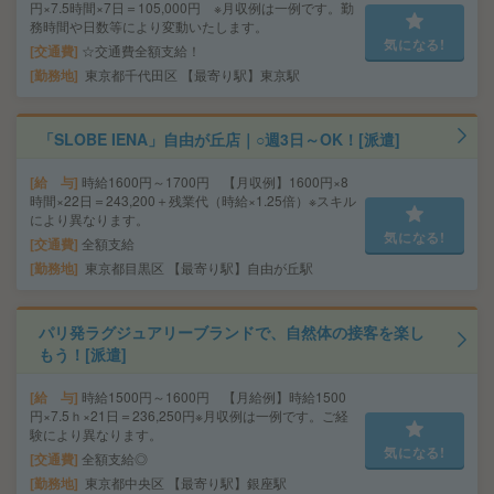
円×7.5時間×7日＝105,000円 ※月収例は一例です。勤
務時間や日数等により変動いたします。
気になる!
交通費
☆交通費全額支給！
勤務地
東京都千代田区 【最寄り駅】東京駅
「SLOBE IENA」自由が丘店｜○週3日～OK！[派遣]
給 与
時給1600円～1700円 【月収例】1600円×8
時間×22日＝243,200＋残業代（時給×1.25倍）※スキル
により異なります。
気になる!
交通費
全額支給
勤務地
東京都目黒区 【最寄り駅】自由が丘駅
パリ発ラグジュアリーブランドで、自然体の接客を楽し
もう！[派遣]
給 与
時給1500円～1600円 【月給例】時給1500
円×7.5ｈ×21日＝236,250円※月収例は一例です。ご経
験により異なります。
気になる!
交通費
全額支給◎
勤務地
東京都中央区 【最寄り駅】銀座駅