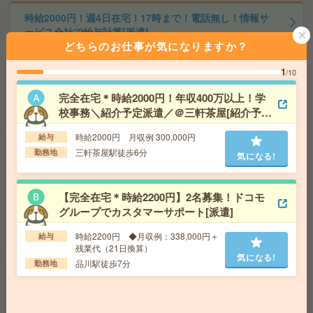
時給2000円！週4日在宅！17時まで！電話無し！情報サ
ービス会社で給与計算[派遣]
どちらのお仕事が気になりますか？
給 与
時給2000円＋交 ■給与の前払いが可能な速
払いサービスあり
1
/10
交通費
交通費支給あり
気になる!
完全在宅＊時給2000円！年収400万以上！学
勤務地
東京都世田谷区 東急田園都市線 池尻大橋駅
校事務＼紹介予定派遣／＠三軒茶屋[紹介予定
徒歩11分、東急田園都市線 三軒茶屋駅徒歩14分
派遣]
時給2000円 月収例 300,000円
給与
三軒茶屋駅徒歩6分
勤務地
座り仕事！給与即払いOK！高時給！品質検査・データ入
気になる!
力[派遣]
給 与
時給1800円
【完全在宅＊時給2200円】2名募集！ドコモ
グループでカスタマーサポート[派遣]
交通費
交通費支給有り
気になる!
勤務地
みどりの駅～徒歩20分 ※車通勤・バイク通
時給2200円 ◆月収例：338,000円＋
給与
勤OK
残業代（21日換算）
気になる!
品川駅徒歩7分
勤務地
【完全在宅＊時給1850円】電子書籍サービス運営企業で
サイト更新や管理[派遣]