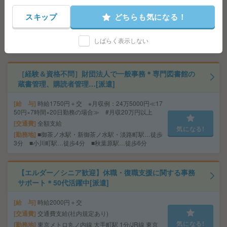
給 与
時給1850円＋交 【月収例】305,250円～ ■
給与の前払いが可能な速払いサービスあり
スキップ
どちらも気になる！
交通費
交通費支給あり
気になる!
勤務地
東京都千代田区 東京メトロ半蔵門線 神保町
しばらく表示しない
駅徒歩3分
［経験＆資格不問］財団法人で一般事務＊専門図書館の
蔵書管理、購読者管理…[派遣]
給 与
時給1750円＋交 ※月収例：24万5000円≪17
50円×7時間×20日勤務の場合≫ #月収20万円以上
交通費
全額支給
気になる!
勤務地
■御茶ノ水駅・新御茶ノ水駅・淡路町駅…徒歩
3分 ■小川町駅…徒歩4分 ■秋葉原駅…徒歩6分
【エルダー／シニア歓迎】休職・復職支援に関する事務
サポート＊50代活躍中[派遣]
給 与
時給2000円＋交
交通費
交通費支給(社内規定あり)
気になる!
勤務地
東京メトロ丸ノ内線 大手町駅 1分/JR線 東京