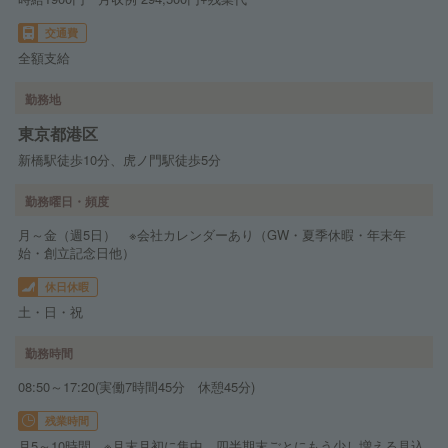
交通費
全額支給
勤務地
東京都港区
新橋駅徒歩10分、虎ノ門駅徒歩5分
勤務曜日・頻度
月～金（週5日） ※会社カレンダーあり（GW・夏季休暇・年末年
始・創立記念日他）
休日休暇
土・日・祝
勤務時間
08:50～17:20(実働7時間45分 休憩45分)
残業時間
月5～10時間 ※月末月初に集中、四半期末ごとにもう少し増える見込