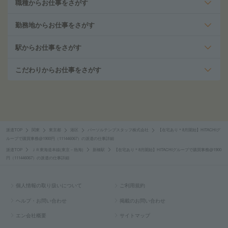
職種からお仕事をさがす
勤務地からお仕事をさがす
駅からお仕事をさがす
こだわりからお仕事をさがす
派遣TOP
関東
東京都
港区
パーソルテンプスタッフ株式会社
【在宅あり＊8月開始】HITACHIグ
ループで購買事務@1900円（111446067）の派遣の仕事詳細
派遣TOP
ＪＲ東海道本線(東京－熱海)
新橋駅
【在宅あり＊8月開始】HITACHIグループで購買事務@1900
円（111446067）の派遣の仕事詳細
個人情報の取り扱いについて
ご利用規約
ヘルプ・お問い合わせ
掲載のお問い合わせ
エン会社概要
サイトマップ