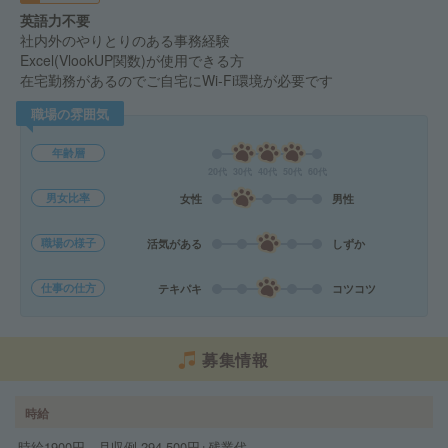
英語力不要
社内外のやりとりのある事務経験
Excel(VlookUP関数)が使用できる方
在宅勤務があるのでご自宅にWi-Fi環境が必要です
職場の雰囲気
年齢層
20代
30代
40代
50代
60代
男女比率
女性
男性
職場の様子
活気がある
しずか
仕事の仕方
テキパキ
コツコツ
募集情報
時給
時給1900円 月収例 294,500円+残業代