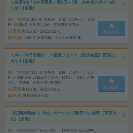
＼急募4名＊2カ月限定／週3日～OK！お弁当の具をつめ
つめ！[派遣]
給 与
時給1300円／月収例：218、400円＝1、300
円×8時間×21日勤務の場合＋交通費別途支給
交通費
実費支給／当社規定あり。
気になる!
勤務地
《無料駐車場完備》マイカー通勤OK
＼40～60代活躍中！／健康ジュース《飲み放題》野菜の
カット[派遣]
給 与
時給1350円／月収例：259、548円＝1、350
円×7時間45分×20日勤務の場合＋残業代（月10ｈの場
合）、交通費、深夜手当別途支給
気になる!
交通費
実費支給／当社規定あり。
勤務地
無料駐車場完備
【短期高時給○】紳士レザーバッグ販売のお仕事【東京大
丸】[派遣]
給 与
時給2000円～2000円 【月収例】時給2,000