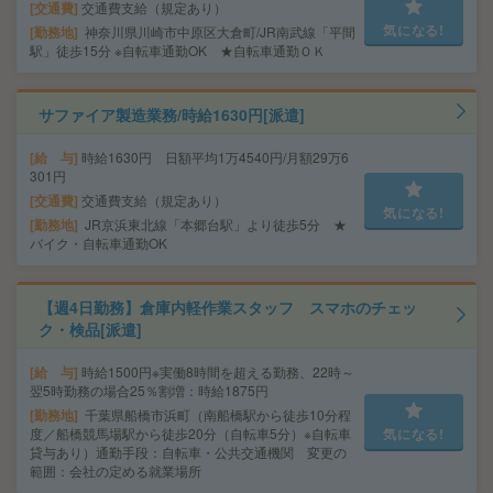
交通費
交通費支給（規定あり）
気になる!
勤務地
神奈川県川崎市中原区大倉町/JR南武線「平間
駅」徒歩15分 ※自転車通勤OK ★自転車通勤ＯＫ
サファイア製造業務/時給1630円[派遣]
給 与
時給1630円 日額平均1万4540円/月額29万6
301円
交通費
交通費支給（規定あり）
気になる!
勤務地
JR京浜東北線「本郷台駅」より徒歩5分 ★
バイク・自転車通勤OK
【週4日勤務】倉庫内軽作業スタッフ スマホのチェッ
ク・検品[派遣]
給 与
時給1500円※実働8時間を超える勤務、22時～
翌5時勤務の場合25％割増：時給1875円
勤務地
千葉県船橋市浜町（南船橋駅から徒歩10分程
度／船橋競馬場駅から徒歩20分（自転車5分）※自転車
気になる!
貸与あり）通勤手段：自転車・公共交通機関 変更の
範囲：会社の定める就業場所