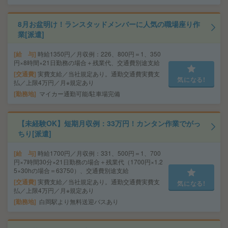
8月お盆明け！ランスタッドメンバーに人気の職場座り作
業[派遣]
給 与
時給1350円／月収例：226、800円＝1、350
円×8時間×21日勤務の場合＋残業代、交通費別途支給
交通費
実費支給／当社規定あり。通勤交通費実費支
気になる!
払／上限4万円／月※規定あり
勤務地
マイカー通勤可能/駐車場完備
【未経験OK】短期月収例：33万円！カンタン作業でがっ
ちり[派遣]
給 与
時給1700円／月収例：331、500円＝1、700
円×7時間30分×21日勤務の場合＋残業代（1700円×1.2
5×30hの場合＝63750）、交通費別途支給
交通費
実費支給／当社規定あり。通勤交通費実費支
気になる!
払／上限4万円／月※規定あり
勤務地
白岡駅より無料送迎バスあり