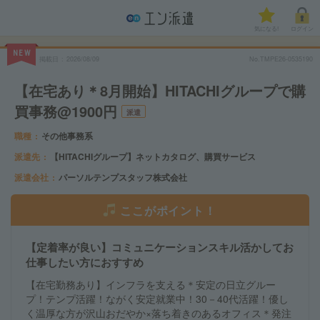
気になる!
ログイン
NEW
掲載日
2026/08/09
No.TMPE26-0535190
【在宅あり＊8月開始】HITACHIグループで購
買事務@1900円
派遣
職種
その他事務系
派遣先
【HITACHIグループ】ネットカタログ、購買サービス
派遣会社
パーソルテンプスタッフ株式会社
ここがポイント！
【定着率が良い】コミュニケーションスキル活かしてお
仕事したい方におすすめ
【在宅勤務あり】インフラを支える＊安定の日立グルー
プ！テンプ活躍！ながく安定就業中！30－40代活躍！優し
く温厚な方が沢山おだやか×落ち着きのあるオフィス＊発注