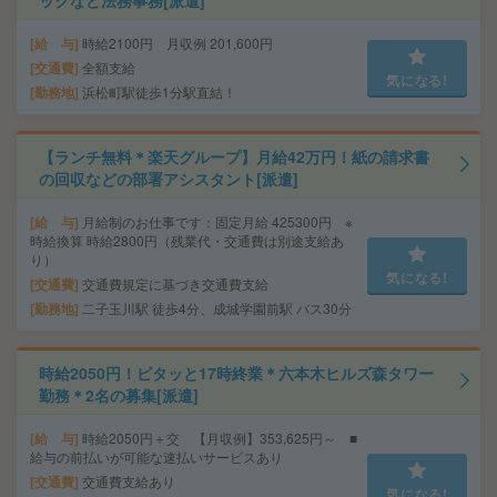
ックなど法務事務[派遣]
給 与
時給2100円 月収例 201,600円
交通費
全額支給
気になる!
勤務地
浜松町駅徒歩1分駅直結！
【ランチ無料＊楽天グループ】月給42万円！紙の請求書
の回収などの部署アシスタント[派遣]
給 与
月給制のお仕事です：固定月給 425300円 ※
時給換算 時給2800円（残業代・交通費は別途支給あ
り）
気になる!
交通費
交通費規定に基づき交通費支給
勤務地
二子玉川駅 徒歩4分、成城学園前駅 バス30分
時給2050円！ピタッと17時終業＊六本木ヒルズ森タワー
勤務＊2名の募集[派遣]
給 与
時給2050円＋交 【月収例】353,625円～ ■
給与の前払いが可能な速払いサービスあり
交通費
交通費支給あり
気になる!