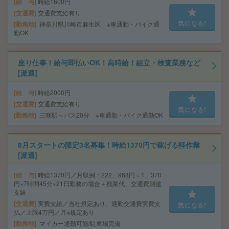
給 与
時給1600円
交通費
交通費支給有り
気になる!
勤務地
神奈川県川崎市麻生区 ※車通勤・バイク通
勤OK
座り仕事！給与即払いOK！高時給！組立・検査業務など
[派遣]
給 与
時給2000円
交通費
交通費支給有り
気になる!
勤務地
三咲駅～バス20分 ※車通勤・バイク通勤OK
8月スタートの限定3名募集！時給1370円で稼げる軽作業
[派遣]
給 与
時給1370円／月収例：222、968円＝1、370
円×7時間45分×21日勤務の場合＋残業代、交通費別途
支給
交通費
実費支給／当社規定あり。通勤交通費実費支
気になる!
払／上限4万円／月※規定あり
勤務地
マイカー通勤可能/駐車場完備