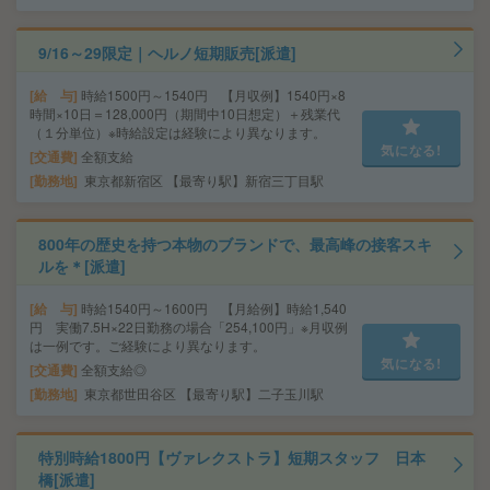
9/16～29限定｜ヘルノ短期販売[派遣]
給 与
時給1500円～1540円 【月収例】1540円×8
時間×10日＝128,000円（期間中10日想定）＋残業代
（１分単位）※時給設定は経験により異なります。
気になる!
交通費
全額支給
勤務地
東京都新宿区 【最寄り駅】新宿三丁目駅
800年の歴史を持つ本物のブランドで、最高峰の接客スキ
ルを＊[派遣]
給 与
時給1540円～1600円 【月給例】時給1,540
円 実働7.5H×22日勤務の場合「254,100円」※月収例
は一例です。ご経験により異なります。
気になる!
交通費
全額支給◎
勤務地
東京都世田谷区 【最寄り駅】二子玉川駅
特別時給1800円【ヴァレクストラ】短期スタッフ 日本
橋[派遣]