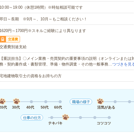
10:00～19:00（休憩1時間）※時短相談可能です
即日～長期 ※9月～、10月～もご相談ください！
1620円～1700円※スキルご経験により異なります
交通費
交通費別途支給
【重説担当】〇メイン業務・売買契約の重要事項の説明（オンラインまたは
務・契約書作成・書類管理、準備・物件調査・その他一般事務…
つづきを見
宅地建物取引士の資格をお持ちの方
職場の様子
20代
30代
40代
50代
60代
活気がある
仕事の仕方
テキパキ
コツコツ