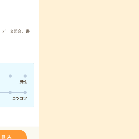
、データ照合、書
男性
コツコツ
く見る