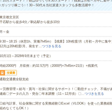
！10月スタート！！朝はゆっくり9:30スタート！！残業は月初～月中に集中
万↑ガッツリ稼ごう↑！30～50代＆当社派遣スタッフも多数活躍中！
東京都文京区
千石駅から徒歩4分／駒込駅から徒歩10分
月～金
9:30～18:15（休憩1h、実働7h45m）【残業】10h程度/月（月初～月中に集中
12月は20h程度/月、発生す…
つづきを見る
10月1日～2028年9月末まで（予定）
時給2000円 月収例：約32.5万円（2000円×7h45m×21日）+残業代
交通費
通勤交通費全額支給
＜労務管理＞給与・賞与・社保に関するサポート！〇勤怠チェック、不備が
連絡〇データの入力・突合〇年末調整（11～12月頃）〇…
つづきを見る
◎給与計算、社会保険に関する実務経験◎Excel（VLOOK）を使った業務経
組めなくてもOK！）