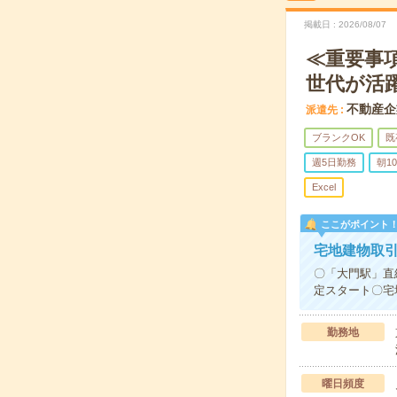
掲載日
2026/08/07
≪重要事
世代が活
不動産企
派遣先
ブランクOK
既
週5日勤務
朝1
Excel
ここがポイント
宅地建物取
〇「大門駅」直
定スタート〇宅
勤務地
曜日頻度