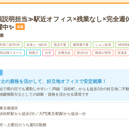
項説明担当≫駅近オフィス×残業なし×完全週休
躍中✨
派遣
業
卒第二新卒OK
友達と一緒OK
英語不要
履歴書不要
しゅふ歓迎
WEB登
0時以降スタート
残業少
住宅
交費支給
駅歩5分
職場が禁煙
派遣多
！
引士の資格を活かして、好立地オフィスで安定就業！
結で雨の日でも通勤しやすい！JR線「浜松町」からも徒歩2分の好立地〇不
地建物取引士としての経験・資格を活かせる環境です
東京都港区
浜松町駅から徒歩2分／大門(東京都)駅から徒歩---分
月～土曜日のうち週5日勤務