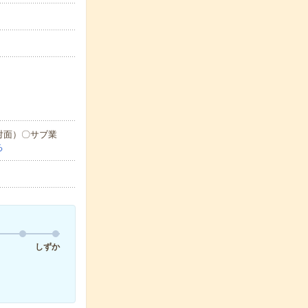
対面）〇サブ業
る
しずか