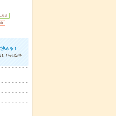
ふ歓迎
由
に決める！
なし！毎日定時