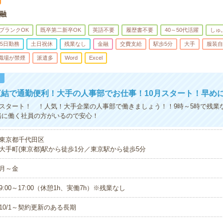
融
ブランクOK
既卒第二新卒OK
英語不要
履歴書不要
40～50代活躍
しゅ
5日勤務
土日祝休
残業なし
金融
交費支給
駅歩5分
大手
服装自
職場が禁煙
派遣多
Word
Excel
！
結で通勤便利！大手の人事部でお仕事！10月スタート！早め
月スタート！ ！人気！大手企業の人事部で働きましょう！！9時～5時で残業
緒に働く社員の方がいるので安心！
東京都千代田区
大手町(東京都)駅から徒歩1分／東京駅から徒歩5分
月～金
9:00～17:00（休憩1h、実働7h）※残業なし
10/1～契約更新のある長期