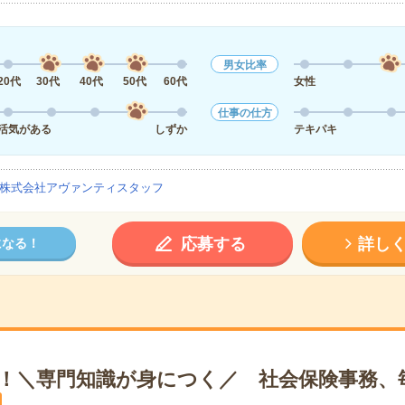
男女比率
20代
30代
40代
50代
60代
女性
仕事の仕方
活気がある
しずか
テキパキ
株式会社アヴァンティスタッフ
応募する
詳し
になる！
K！＼専門知識が身につく／ 社会保険事務、毎