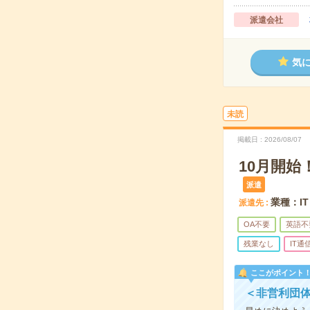
派遣会社
気
未読
掲載日
2026/08/07
10月開
派遣
業種：I
派遣先
OA不要
英語不
残業なし
IT通
ここがポイント
＜非営利団