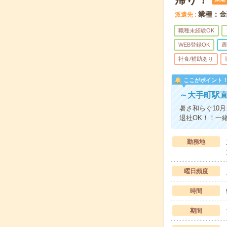
業種：金
派遣先
職種未経験OK
WEB登録OK
週
社食/補助あり
ここがポイント
～大手町駅直
暑さ和らぐ10
退社OK！！一
勤務地
曜日頻度
時間
期間