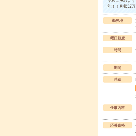
早めに決めよう
能！！月収32
勤務地
曜日頻度
時間
期間
時給
仕事内容
応募資格