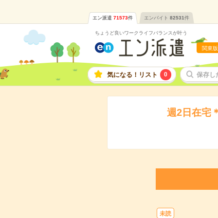
エン派遣
71573
件
エンバイト
82531
件
ちょうど良いワークライフバランスが叶う
関東版
気になる！リスト
0
保存し
週2日在宅
未読