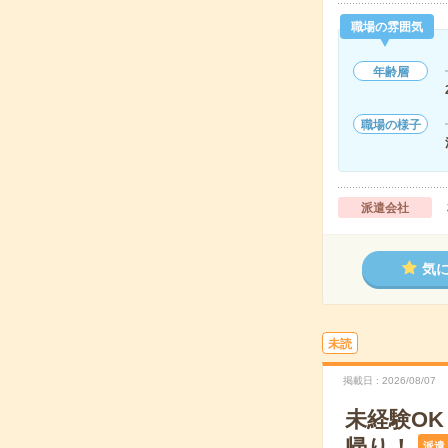
職場の雰囲気
年齢層
職場の様子
派遣会社
気
未読
掲載日
2026/08/07
未経験O
帰り！
派遣