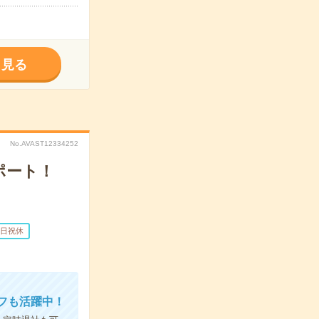
く見る
No.AVAST12334252
ポート！
日祝休
フも活躍中！