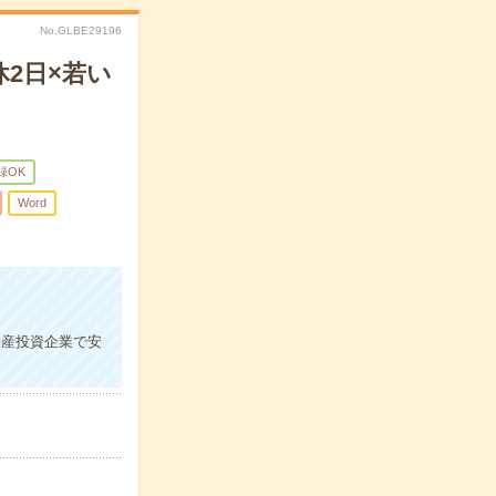
No.GLBE29196
2日×若い
録OK
Word
動産投資企業で安