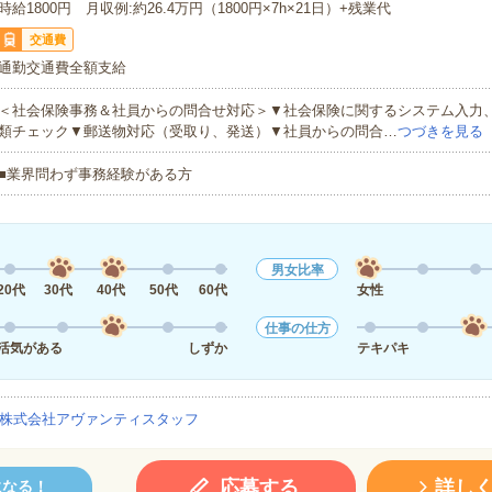
時給1800円 月収例:約26.4万円（1800円×7h×21日）+残業代
交通費
通勤交通費全額支給
＜社会保険事務＆社員からの問合せ対応＞▼社会保険に関するシステム入力
類チェック▼郵送物対応（受取り、発送）▼社員からの問合…
つづきを見る
■業界問わず事務経験がある方
男女比率
20代
30代
40代
50代
60代
女性
仕事の仕方
活気がある
しずか
テキパキ
株式会社アヴァンティスタッフ
応募する
詳し
になる！