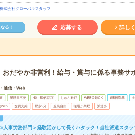
株式会社グローバルスタッフ
応募する
詳し
になる！
始！おだやか非営利！給与・賞与に係る事務サ
T・通信・Web
要
履歴書不要
40～50代活躍
しゅふ歓迎
WEB登録OK
週5日勤務
土
信Web
交費支給
駅歩5分
服装自由
職場が禁煙
派遣多
！
体×人事労務部門＞経験活かして長くハタラク！当社派遣スタッ