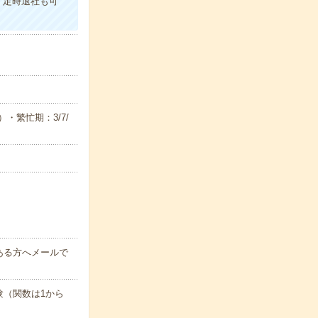
！定時退社も可
）・繁忙期：3/7/
ある方へメールで
験（関数は1から