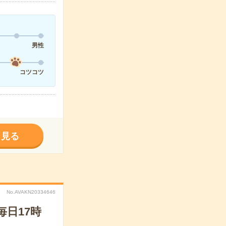
男性
コツコツ
く見る
No.AVAKN20334646
日17時