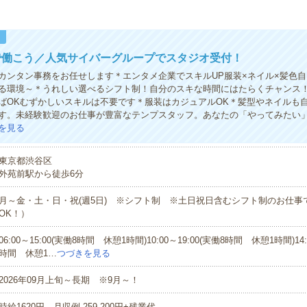
！
で働こう／人気サイバーグループでスタジオ受付！
カンタン事務をお任せします＊エンタメ企業でスキルUP服装×ネイル×髪色
る環境～＊うれしい選べるシフト制！自分のスキな時間にはたらくチャンス！
ばOKむずかしいスキルは不要です＊服装はカジュアルOK＊髪型やネイルも
す。未経験歓迎のお仕事が豊富なテンプスタッフ。あなたの「やってみたい
を見る
東京都渋谷区
外苑前駅から徒歩6分
月～金・土・日・祝(週5日) ※シフト制 ※土日祝日含むシフト制のお仕事
OK！）
06:00～15:00(実働8時間 休憩1時間)10:00～19:00(実働8時間 休憩1時間)14:
時間 休憩1…
つづきを見る
2026年09月上旬～長期 ※9月～！
時給1620円 月収例 259,200円+残業代