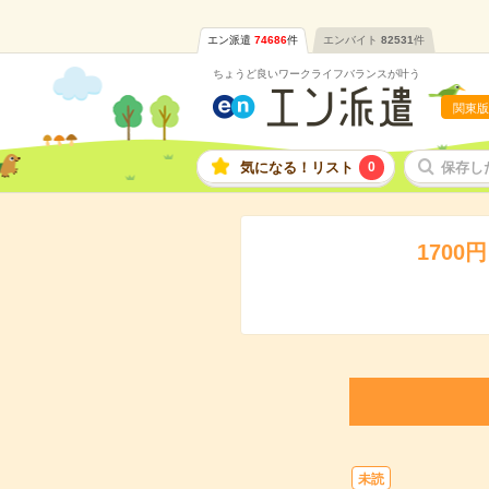
エン派遣
74686
件
エンバイト
82531
件
ちょうど良いワークライフバランスが叶う
関東版
気になる！リスト
0
保存し
170
未読