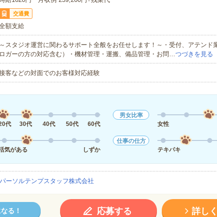
交通費
全額支給
～スタジオ運営に関わるサポート全般をお任せします！～・受付、アテンド
ロガーの方の対応含む）・機材管理・運搬、備品管理・お問…
つづきを見る
接客などの対面でのお客様対応経験
男女比率
20代
30代
40代
50代
60代
女性
仕事の仕方
活気がある
しずか
テキパキ
パーソルテンプスタッフ株式会社
応募する
詳し
になる！