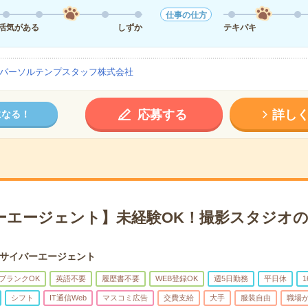
仕事の仕方
活気がある
しずか
テキパキ
パーソルテンプスタッフ株式会社
応募する
詳し
になる！
ーエージェント】未経験OK！撮影スタジオの
サイバーエージェント
ブランクOK
英語不要
履歴書不要
WEB登録OK
週5日勤務
平日休
シフト
IT通信Web
マスコミ広告
交費支給
大手
服装自由
職場