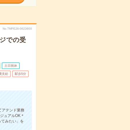
No.TMPE26-0623600
ンジでの受
土日祝休
費支給
駅歩5分
てアテンド業務
カジュアルOK＊
ってみたい」を