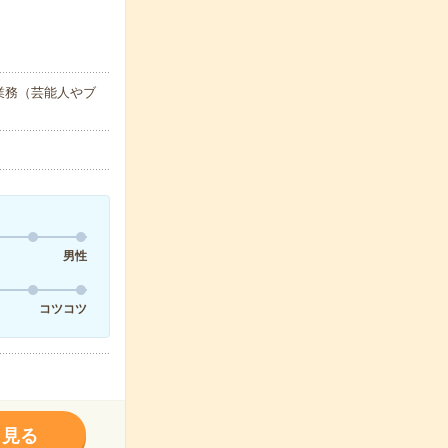
業務（芸能人やブ
男性
コツコツ
く見る