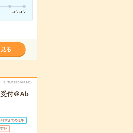
コツコツ
く見る
No.TMPE26-0623624
受付＠Ab
16時前までの仕事
が禁煙