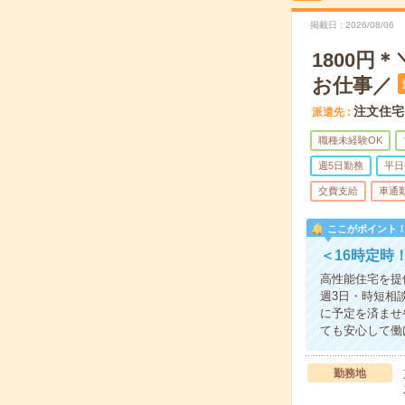
掲載日
2026/08/06
1800
お仕事／
注文住宅
派遣先
職種未経験OK
週5日勤務
平日
交費支給
車通
ここがポイント
＜16時定時
高性能住宅を提
週3日・時短相
に予定を済ませ
ても安心して働
勤務地