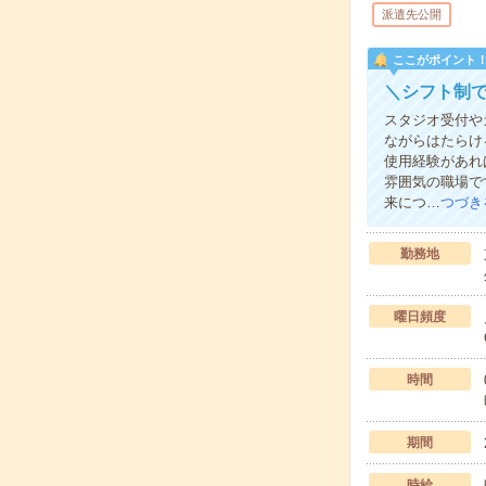
派遣先公開
ここがポイント
＼シフト制
スタジオ受付や
ながらはたらけ
使用経験があれ
雰囲気の職場で
来につ…
つづき
勤務地
曜日頻度
時間
期間
時給