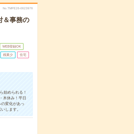
No.TMPE26-0623976
付＆事務の
WEB登録OK
残業少
住宅
から始められる！
水・木休み！平日
ルの変化があっ
伝いします。