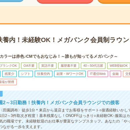
日扶養内！未経験OK！メガバンク会員制ラウ
カラーは赤色♪CMでもおなじみ！～誰もが知ってるメガバンク～
ブランクOK
OA不要
英語不要
履歴書不要
40～50代活躍
WEB登録OK
残業少
シフト
扶養控内
副業・WワークOK
IT通信Web
金融
交
職場が禁煙
！
週2～3日勤務！扶養内！メガバンク会員ラウンジでの接客
〈田園調布〉徒歩1分＊来店から退店までお客様をサポート○接遇経験いかし
1日2～3件取次ぎ程度！基本残業なし！ONOFFはっきり○未経験OK↑服装は
気の職場です。未経験歓迎のお仕事が豊富なテンプスタッフ。あなたの「や
つながる一歩を支えます。