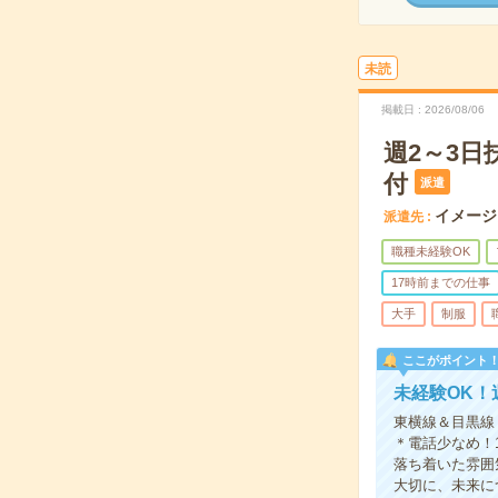
未読
掲載日
2026/08/06
週2～3
付
派遣
イメージ
派遣先
職種未経験OK
17時前までの仕事
大手
制服
ここがポイント
未経験OK！
東横線＆目黒線
＊電話少なめ！
落ち着いた雰囲
大切に、未来に