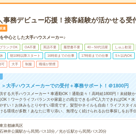
円＊＼事務デビュー応援！接客経験が活かせる受
派遣
を中心とした大手ハウスメーカー♪
ブランクOK
OA不要
英語不要
履歴書不要
40～50代活躍
しゅふ歓迎
休
朝10時以降スタート
16時前までの仕事
17時前までの仕事
5ｈ以内OK
勤可
大手
制服
職場が禁煙
！
！＞大手ハウスメーカーでの受付＋事務サポート！＠1800円
供する大手ハウスメーカー＊車通勤OK！通勤楽々！高時給1800円！未経験
談OK！ワークライフバランスや家庭との両立できる○PC入力できればOK＊
やすい！お休みもとりやすい環境です。髪型やネイルも自由！ライフスタイ
ける環境が多数！あなたに寄り添い、無理なく続けられるお仕事探しをお手
東京都練馬区
石神井公園駅から民間バス10分／光が丘駅から民間バス20分