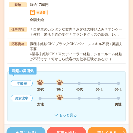
時給1700円
時給
交通費
全額支給
＊自動車のカンタンな案内＊お客様の呼び込み＊アンケー
仕事内容
ト依頼、来店予約の受付＊ブランドグッズの販売、レ…
職種未経験OK / ブランクOK / パソコンスキル不要 / 英語力
応募資格
不要
※業界未経験OK！車のディーラー経験、ショールーム経験
は不問です！何かしら接客のお仕事経験がある方（…
職場の雰囲気
年齢層
20代
30代
40代
50代
60代
男女比率
女性
男性
もっと見る
気になる!
応募へ進む
詳しく見る