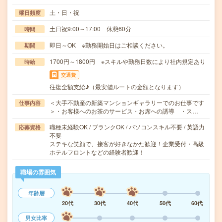
土・日・祝
曜日頻度
土日祝9:00～17:00 休憩60分
時間
即日～OK ※勤務開始日はご相談ください。
期間
1700円～1800円 ※スキルや勤務日数により社内規定あり
時給
交通費
往復全額支給♪（最安値ルートの金額となります）
＜大手不動産の新築マンションギャラリーでのお仕事です
仕事内容
＞・お客様へのお茶のサービス・お席への誘導 ・ス…
職種未経験OK / ブランクOK / パソコンスキル不要 / 英語力
応募資格
不要
ステキな笑顔で、接客が好きなかた歓迎！企業受付・高級
ホテルフロントなどの経験者歓迎！
職場の雰囲気
年齢層
20代
30代
40代
50代
60代
男女比率