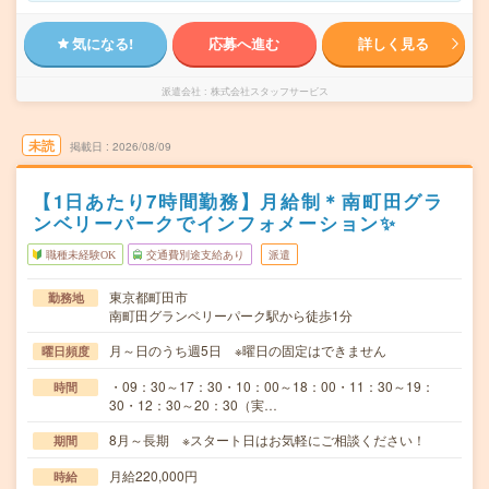
気になる!
応募へ進む
詳しく見る
派遣会社
株式会社スタッフサービス
未読
掲載日
2026/08/09
【1日あたり7時間勤務】月給制＊南町田グラ
ンベリーパークでインフォメーション✨
職種未経験OK
交通費別途支給あり
派遣
東京都町田市
勤務地
南町田グランベリーパーク駅から徒歩1分
月～日のうち週5日 ※曜日の固定はできません
曜日頻度
・09：30～17：30・10：00～18：00・11：30～19：
時間
30・12：30～20：30（実…
8月～長期 ※スタート日はお気軽にご相談ください！
期間
月給220,000円
時給