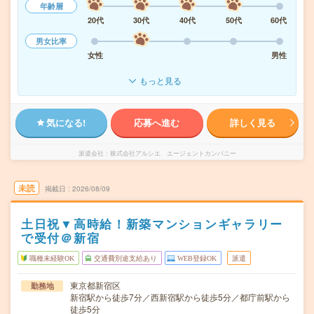
年齢層
20代
30代
40代
50代
60代
男女比率
女性
男性
もっと見る
気になる!
応募へ進む
詳しく見る
派遣会社
株式会社アルシエ エージェントカンパニー
未読
掲載日
2026/08/09
土日祝▼高時給！新築マンションギャラリー
で受付＠新宿
職種未経験OK
交通費別途支給あり
WEB登録OK
派遣
東京都新宿区
勤務地
新宿駅から徒歩7分／西新宿駅から徒歩5分／都庁前駅から
徒歩5分