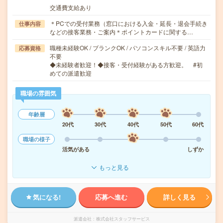
交通費支給あり
＊PCでの受付業務（窓口における入金・延長・退会手続き
仕事内容
などの接客業務・ご案内＊ポイントカードに関する…
職種未経験OK / ブランクOK / パソコンスキル不要 / 英語力
応募資格
不要
◆未経験者歓迎！◆接客・受付経験がある方歓迎。 #初
めての派遣歓迎
職場の雰囲気
年齢層
20代
30代
40代
50代
60代
職場の様子
活気がある
しずか
もっと見る
気になる!
応募へ進む
詳しく見る
派遣会社
株式会社スタッフサービス