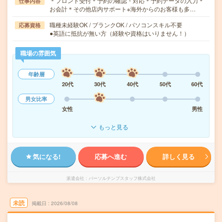
＊フロント受付＊予約の確認・対応＊予約データの入力＊
仕事内容
お会計＊その他店内サポート※海外からのお客様も多…
職種未経験OK / ブランクOK / パソコンスキル不要
応募資格
●英語に抵抗が無い方（経験や資格はいりません！）
職場の雰囲気
年齢層
20代
30代
40代
50代
60代
男女比率
女性
男性
もっと見る
気になる!
応募へ進む
詳しく見る
派遣会社
パーソルテンプスタッフ株式会社
未読
掲載日
2026/08/08