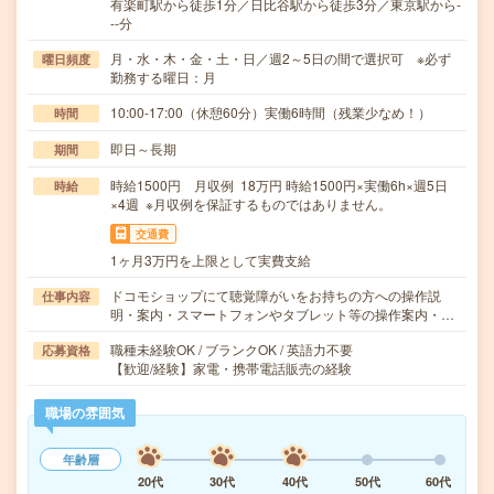
有楽町駅から徒歩1分／日比谷駅から徒歩3分／東京駅から-
--分
月・水・木・金・土・日／週2～5日の間で選択可 ※必ず
曜日頻度
勤務する曜日：月
10:00-17:00（休憩60分）実働6時間（残業少なめ！）
時間
即日～長期
期間
時給1500円 月収例 18万円 時給1500円×実働6h×週5日
時給
×4週 ※月収例を保証するものではありません。
交通費
1ヶ月3万円を上限として実費支給
ドコモショップにて聴覚障がいをお持ちの方への操作説
仕事内容
明・案内・スマートフォンやタブレット等の操作案内・…
職種未経験OK / ブランクOK / 英語力不要
応募資格
【歓迎/経験】家電・携帯電話販売の経験
職場の雰囲気
年齢層
20代
30代
40代
50代
60代