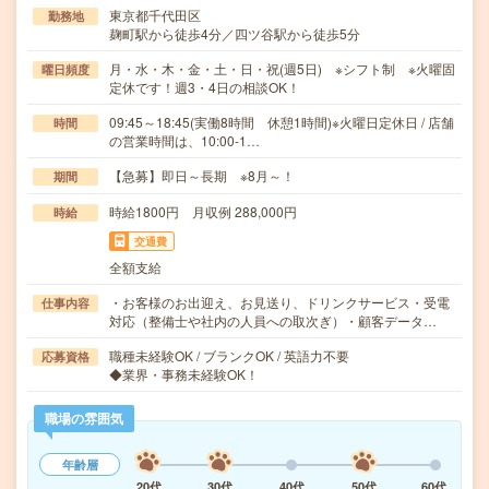
東京都千代田区
勤務地
麹町駅から徒歩4分／四ツ谷駅から徒歩5分
月・水・木・金・土・日・祝(週5日) ※シフト制 ※火曜固
曜日頻度
定休です！週3・4日の相談OK！
09:45～18:45(実働8時間 休憩1時間)※火曜日定休日 / 店舗
時間
の営業時間は、10:00-1…
【急募】即日～長期 ※8月～！
期間
時給1800円 月収例 288,000円
時給
交通費
全額支給
・お客様のお出迎え、お見送り、ドリンクサービス・受電
仕事内容
対応（整備士や社内の人員への取次ぎ）・顧客データ…
職種未経験OK / ブランクOK / 英語力不要
応募資格
◆業界・事務未経験OK！
職場の雰囲気
年齢層
20代
30代
40代
50代
60代