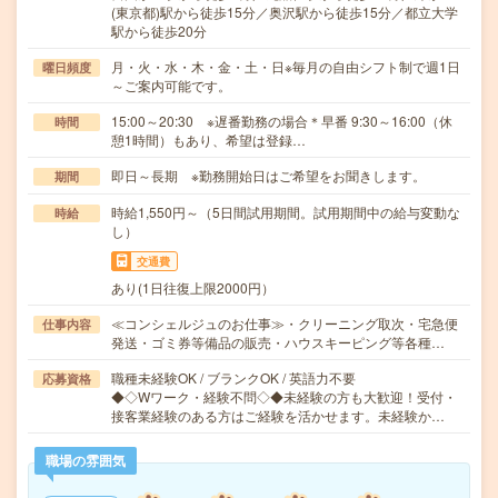
(東京都)駅から徒歩15分／奥沢駅から徒歩15分／都立大学
駅から徒歩20分
月・火・水・木・金・土・日※毎月の自由シフト制で週1日
曜日頻度
～ご案内可能です。
15:00～20:30 ※遅番勤務の場合＊早番 9:30～16:00（休
時間
憩1時間）もあり、希望は登録…
即日～長期 ※勤務開始日はご希望をお聞きします。
期間
時給1,550円～（5日間試用期間。試用期間中の給与変動な
時給
し）
交通費
あり(1日往復上限2000円）
≪コンシェルジュのお仕事≫・クリーニング取次・宅急便
仕事内容
発送・ゴミ券等備品の販売・ハウスキーピング等各種…
職種未経験OK / ブランクOK / 英語力不要
応募資格
◆◇Wワーク・経験不問◇◆未経験の方も大歓迎！受付・
接客業経験のある方はご経験を活かせます。未経験か…
職場の雰囲気