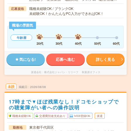
職種未経験OK / ブランクOK
応募資格
未経験OK！かんたんなPC入力ができればOK！
職場の雰囲気
年齢層
20代
30代
40代
50代
60代
気になる!
応募へ進む
詳しく見る
派遣会社
株式会社ジャパン・リリーフ 秋葉原オフィス
未読
掲載日
2026/08/08
17時まで▼ほぼ残業なし！ドコモショップで
の聴覚障がい者への操作説明
職種未経験OK
交通費別途支給あり
WEB登録OK
派遣
東京都千代田区
勤務地