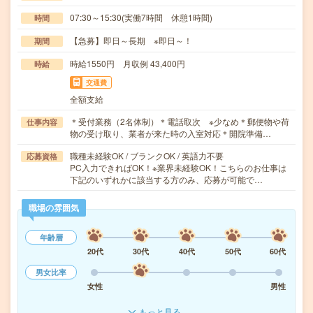
07:30～15:30(実働7時間 休憩1時間)
時間
【急募】即日～長期 ※即日～！
期間
時給1550円 月収例 43,400円
時給
交通費
全額支給
＊受付業務（2名体制）＊電話取次 ※少なめ＊郵便物や荷
仕事内容
物の受け取り、業者が来た時の入室対応＊開院準備…
職種未経験OK / ブランクOK / 英語力不要
応募資格
PC入力できればOK！※業界未経験OK！こちらのお仕事は
下記のいずれかに該当する方のみ、応募が可能で…
職場の雰囲気
年齢層
20代
30代
40代
50代
60代
男女比率
女性
男性
もっと見る