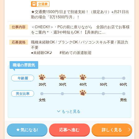
交通費
★交通費1500円/日まで別途支給！（規定あり）※月21日出
勤の場合「3万1500円/月」！
＜CHECK!!＞・PCの前に座りながら 全国のお店でお客様
仕事内容
をご案内＊・週3や時短もOK！【具体的に…
職種未経験OK / ブランクOK / パソコンスキル不要 / 英語力
応募資格
不要
●未経験OK♪ #初めての派遣歓迎
職場の雰囲気
年齢層
20代
30代
40代
50代
60代
男女比率
女性
男性
もっと見る
気になる!
応募へ進む
詳しく見る