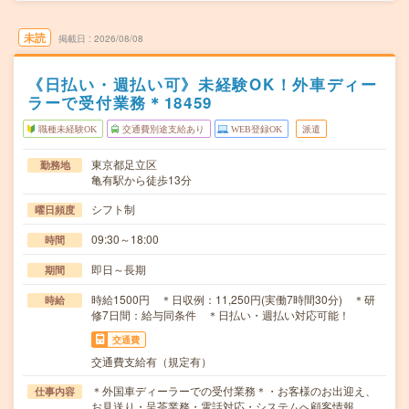
未読
掲載日
2026/08/08
《日払い・週払い可》未経験OK！外車ディー
ラーで受付業務＊18459
職種未経験OK
交通費別途支給あり
WEB登録OK
派遣
東京都足立区
勤務地
亀有駅から徒歩13分
シフト制
曜日頻度
09:30～18:00
時間
即日～長期
期間
時給1500円 ＊日収例：11,250円(実働7時間30分) ＊研
時給
修7日間：給与同条件 ＊日払い・週払い対応可能！
交通費
交通費支給有（規定有）
＊外国車ディーラーでの受付業務＊・お客様のお出迎え、
仕事内容
お見送り・呈茶業務・電話対応・システムへ顧客情報…