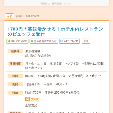
派遣会社
株式会社ジョブコム
未読
掲載日
2026/08/08
1700円＊英語活かせる！ホテル内レストラン
のビュッフェ受付
職種未経験OK
交通費別途支給あり
WEB登録OK
派遣
東京都港区
勤務地
品川駅から徒歩5分
月～金・土・日・祝(週5日) ※シフト制 ※希望休は月3日
曜日頻度
ほど出せます！
06:30～15:00(実働7時間30分 休憩1時間) #15時まで
時間
【急募】即日～長期 ※8月～！
期間
時給1700円 月収例 255,000円+残業代
時給
交通費
全額支給