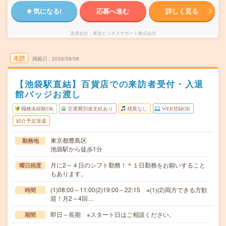
気になる!
応募へ進む
詳しく見る
派遣会社
東急ビジネスサポート株式会社
未読
掲載日
2026/08/08
【池袋駅直結】百貨店での来訪者受付・入退
館バッジお渡し
職種未経験OK
交通費別途支給あり
残業なし
WEB登録OK
紹介予定派遣
東京都豊島区
勤務地
池袋駅から徒歩1分
月に2～４日のシフト勤務！＊１日勤務をお願いすること
曜日頻度
もあります。
(1)08:00～11:00(2)19:00～22:15 ※(1)(2)両方できる方歓
時間
迎！月2～4回…
即日～長期 ※スタート日はご相談ください。
期間