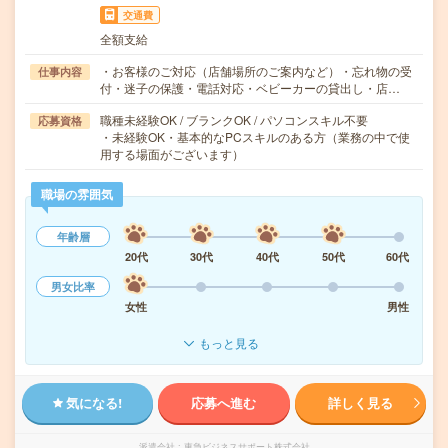
交通費
全額支給
・お客様のご対応（店舗場所のご案内など）・忘れ物の受
仕事内容
付・迷子の保護・電話対応・ベビーカーの貸出し・店…
職種未経験OK / ブランクOK / パソコンスキル不要
応募資格
・未経験OK・基本的なPCスキルのある方（業務の中で使
用する場面がございます）
職場の雰囲気
年齢層
20代
30代
40代
50代
60代
男女比率
女性
男性
もっと見る
気になる!
応募へ進む
詳しく見る
派遣会社
東急ビジネスサポート株式会社