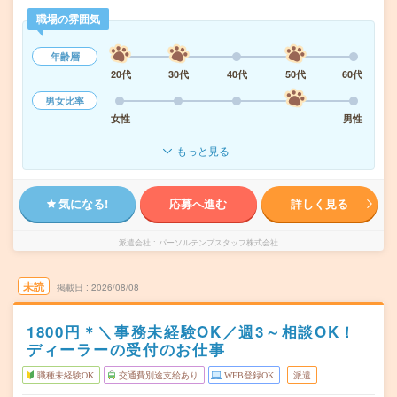
職場の雰囲気
年齢層
20代
30代
40代
50代
60代
男女比率
女性
男性
もっと見る
気になる!
応募へ進む
詳しく見る
派遣会社
パーソルテンプスタッフ株式会社
未読
掲載日
2026/08/08
1800円＊＼事務未経験OK／週3～相談OK！
ディーラーの受付のお仕事
職種未経験OK
交通費別途支給あり
WEB登録OK
派遣