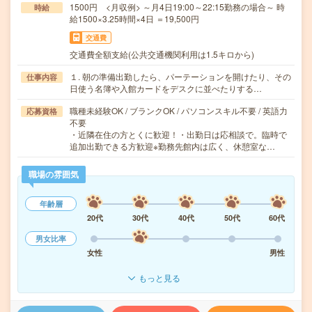
1500円 <月収例> ～月4日19:00～22:15勤務の場合～ 時
時給
給1500×3.25時間×4日 ＝19,500円
交通費
交通費全額支給(公共交通機関利用は1.5キロから)
１. 朝の準備出勤したら、パーテーションを開けたり、その
仕事内容
日使う名簿や入館カードをデスクに並べたりする…
職種未経験OK / ブランクOK / パソコンスキル不要 / 英語力
応募資格
不要
・近隣在住の方とくに歓迎！・出勤日は応相談で。臨時で
追加出勤できる方歓迎※勤務先館内は広く、休憩室な…
職場の雰囲気
年齢層
20代
30代
40代
50代
60代
男女比率
女性
男性
もっと見る