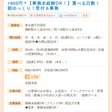
1800円＊【事務未経験OK！】選べる日数！
朝ゆっくり！受付＆事務
職種未経験OK
交通費別途支給あり
WEB登録OK
派遣
東京都千代田区
勤務地
麹町駅から徒歩4分／四ツ谷駅から徒歩5分
月・水・木・金・土・日・祝(週5日) ※シフト制 ※週3～
曜日頻度
相談OK◆火曜は固定休！
09:45～18:45(実働8時間 休憩1時間)※火曜日定休日 / 店舗
時間
の営業時間は、10:00-1…
【急募】即日～長期 ※8月～！
期間
時給1800円 月収例 288,000円
時給
交通費
全額支給
・お客様のお出迎え、お見送り、ドリンクサービス・受電
仕事内容
対応（整備士や社内の人員への取次ぎ）・顧客データ…
職種未経験OK / ブランクOK / 英語力不要
応募資格
◆業界・事務未経験OK！