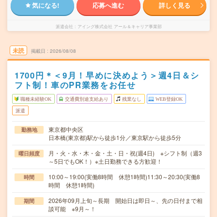
気になる!
応募へ進む
詳しく見る
派遣会社
アイング株式会社 アール＆キャリア事業部
未読
掲載日
2026/08/08
1700円＊＜9月！早めに決めよう＞週4日＆シ
フト制！車のPR業務をお任せ
職種未経験OK
交通費別途支給あり
残業なし
WEB登録OK
派遣
東京都中央区
勤務地
日本橋(東京都)駅から徒歩1分／東京駅から徒歩5分
月・火・水・木・金・土・日・祝(週4日) ※シフト制（週3
曜日頻度
～5日でもOK！）※土日勤務できる方歓迎！
10:00～19:00(実働8時間 休憩1時間)11:30～20:30(実働8
時間
時間 休憩1時間)
2026年09月上旬～長期 開始日は即日～、先の日付まで相
期間
談可能 ※9月～！