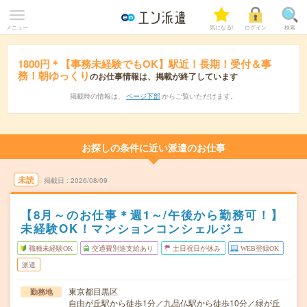
メニュー
気になる!
ログイン
検索
1800円＊【事務未経験でもOK】駅近！長期！受付＆事
務！朝ゆっくり
のお仕事情報は、掲載が終了しています
掲載時の情報は、
ページ下部
からご覧いただけます。
お探しの条件に近い派遣のお仕事
未読
掲載日
2026/08/09
【8月～のお仕事＊週1～/午後から勤務可！】
未経験OK！マンションコンシェルジュ
職種未経験OK
交通費別途支給あり
土日祝日が休み
WEB登録OK
派遣
東京都目黒区
勤務地
自由が丘駅から徒歩1分／九品仏駅から徒歩10分／緑が丘