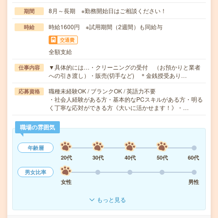
8月～長期 ※勤務開始日はご相談ください！
期間
時給1600円 ※試用期間（2週間）も同給与
時給
交通費
全額支給
▼具体的には…・クリーニングの受付 （お預かりと業者
仕事内容
への引き渡し）・販売(切手など) ＊金銭授受あり…
職種未経験OK / ブランクOK / 英語力不要
応募資格
・社会人経験がある方・基本的なPCスキルがある方・明る
く丁寧な応対ができる方《大いに活かせます！》・…
職場の雰囲気
年齢層
20代
30代
40代
50代
60代
男女比率
女性
男性
もっと見る