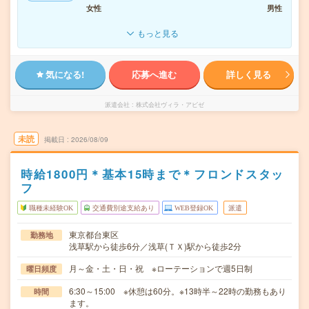
女性
男性
もっと見る
気になる!
応募へ進む
詳しく見る
派遣会社
株式会社ヴィラ・アビゼ
未読
掲載日
2026/08/09
時給1800円＊基本15時まで＊フロンドスタッ
フ
職種未経験OK
交通費別途支給あり
WEB登録OK
派遣
東京都台東区
勤務地
浅草駅から徒歩6分／浅草(ＴＸ)駅から徒歩2分
月～金・土・日・祝 ※ローテーションで週5日制
曜日頻度
6:30～15:00 ※休憩は60分。※13時半～22時の勤務もあり
時間
ます。