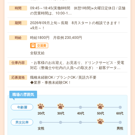
09:45～18:45(実働8時間 休憩1時間)※火曜日定休日 / 店舗
時間
の営業時間は、10:00-1…
2026年09月上旬～長期 8月スタートの相談できます！
期間
※9月～！
時給1800円 月収例 230,400円
時給
交通費
全額支給
・お客様のお出迎え、お見送り、ドリンクサービス・受電
仕事内容
対応（整備士や社内の人員への取次ぎ）・顧客データ…
職種未経験OK / ブランクOK / 英語力不要
応募資格
◆業界・事務未経験OK！
職場の雰囲気
年齢層
20代
30代
40代
50代
60代
男女比率
女性
男性