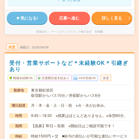
気になる!
応募へ進む
詳しく見る
派遣会社
パーソルテンプスタッフ株式会社 首都圏
未読
掲載日
2026/08/08
受付・営業サポートなど＊未経験OK＊引継ぎ
あり
職種未経験OK
交通費別途支給あり
WEB登録OK
派遣
東京都杉並区
勤務地
荻窪駅からバス10分／井荻駅からバス6分
月・木・金・土・日・祝 ※火・水がお休み。
曜日頻度
9:45～18:30 ※残業はほとんどありません。※休憩60分。
時間
【急募】即日～長期 ※開始日はご相談可能です！
期間
時給1500円＋交 ■給与の前払いが可能な速払いサービス
時給