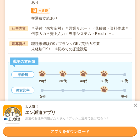
あり
交通費
交通費支給あり
＊受付（来客応対）＊営業サポート（見積書・資料作成＊
仕事内容
伝票入力＊売上入力：専用システム・Excel）＊…
職種未経験OK / ブランクOK / 英語力不要
応募資格
未経験OK！ #初めての派遣歓迎
職場の雰囲気
年齢層
20代
30代
40代
50代
60代
男女比率
女性
男性
大人気！
もっと見る
エン派遣アプリ
派遣のお仕事情報がたくさん！プッシュ通知で受け取ろう！
気になる!
応募へ進む
詳しく見る
アプリをダウンロード