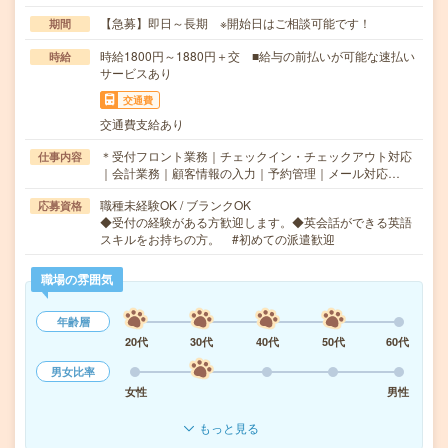
【急募】即日～長期 ※開始日はご相談可能です！
期間
時給1800円～1880円＋交 ■給与の前払いが可能な速払い
時給
サービスあり
交通費
交通費支給あり
＊受付フロント業務｜チェックイン・チェックアウト対応
仕事内容
｜会計業務｜顧客情報の入力｜予約管理｜メール対応…
職種未経験OK / ブランクOK
応募資格
◆受付の経験がある方歓迎します。◆英会話ができる英語
スキルをお持ちの方。 #初めての派遣歓迎
職場の雰囲気
年齢層
20代
30代
40代
50代
60代
男女比率
女性
男性
もっと見る