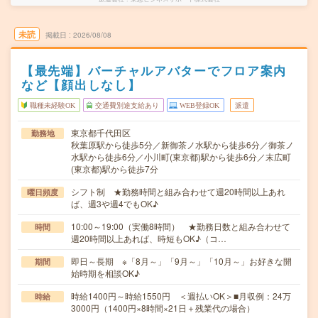
未読
掲載日
2026/08/08
【最先端】バーチャルアバターでフロア案内
など【顔出しなし】
職種未経験OK
交通費別途支給あり
WEB登録OK
派遣
東京都千代田区
勤務地
秋葉原駅から徒歩5分／新御茶ノ水駅から徒歩6分／御茶ノ
水駅から徒歩6分／小川町(東京都)駅から徒歩6分／末広町
(東京都)駅から徒歩7分
シフト制 ★勤務時間と組み合わせて週20時間以上あれ
曜日頻度
ば、週3や週4でもOK♪
10:00～19:00（実働8時間） ★勤務日数と組み合わせて
時間
週20時間以上あれば、時短もOK♪（コ…
即日～長期 ※「8月～」「9月～」「10月～」お好きな開
期間
始時期を相談OK♪
時給1400円～時給1550円 ＜週払いOK＞■月収例：24万
時給
3000円（1400円×8時間×21日＋残業代の場合）