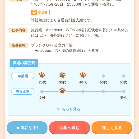
1700円×7.5h×20日＝255000円＋交通費・残業代
交通費
弊社規定により交通費別途支給です。
旅行業・Amadeus・INFINIの端末経験者を募集！≪具体的
仕事内容
には…≫・海外旅行ツアーにおける、海…
ブランクOK / 英語力不要
応募資格
・Amadeus、INFINIの操作経験がある方
職場の雰囲気
年齢層
20代
30代
40代
50代
60代
男女比率
女性
男性
もっと見る
気になる!
応募へ進む
詳しく見る