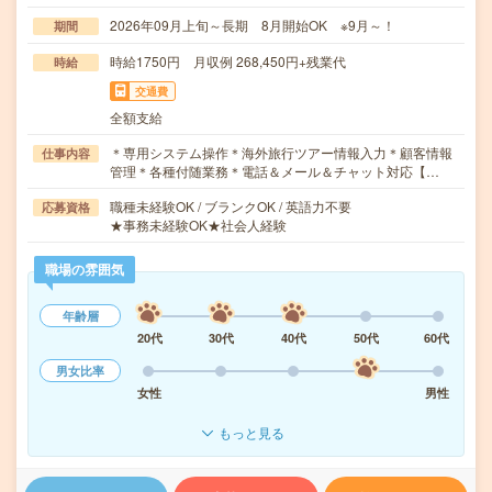
2026年09月上旬～長期 8月開始OK ※9月～！
期間
時給1750円 月収例 268,450円+残業代
時給
交通費
全額支給
＊専用システム操作＊海外旅行ツアー情報入力＊顧客情報
仕事内容
管理＊各種付随業務＊電話＆メール＆チャット対応【…
職種未経験OK / ブランクOK / 英語力不要
応募資格
★事務未経験OK★社会人経験
職場の雰囲気
年齢層
20代
30代
40代
50代
60代
男女比率
女性
男性
もっと見る