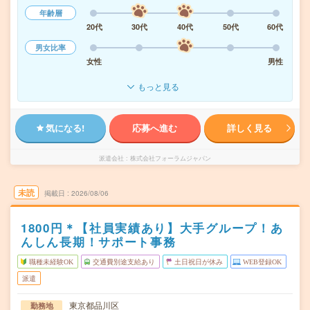
年齢層
20代
30代
40代
50代
60代
男女比率
女性
男性
もっと見る
気になる!
応募へ進む
詳しく見る
派遣会社
株式会社フォーラムジャパン
未読
掲載日
2026/08/06
1800円＊【社員実績あり】大手グループ！あ
んしん長期！サポート事務
職種未経験OK
交通費別途支給あり
土日祝日が休み
WEB登録OK
派遣
東京都品川区
勤務地