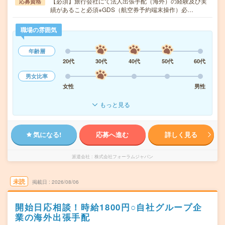
【必須】旅行会社にて法人出張手配（海外）の経験及び実
応募資格
績があること必須※GDS（航空券予約端末操作）必…
職場の雰囲気
年齢層
20代
30代
40代
50代
60代
男女比率
女性
男性
もっと見る
気になる!
応募へ進む
詳しく見る
派遣会社
株式会社フォーラムジャパン
未読
掲載日
2026/08/06
開始日応相談！時給1800円○自社グループ企
業の海外出張手配