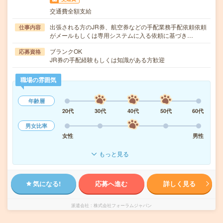
交通費全額支給
出張される方のJR券、航空券などの手配業務手配依頼依頼
仕事内容
がメールもしくは専用システムに入る依頼に基づき…
ブランクOK
応募資格
JR券の手配経験もしくは知識がある方歓迎
職場の雰囲気
年齢層
20代
30代
40代
50代
60代
男女比率
女性
男性
もっと見る
気になる!
応募へ進む
詳しく見る
派遣会社
株式会社フォーラムジャパン