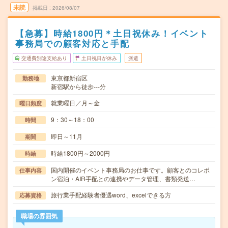
未読
掲載日
2026/08/07
【急募】時給1800円＊土日祝休み！イベント
事務局での顧客対応と手配
交通費別途支給あり
土日祝日が休み
派遣
東京都新宿区
勤務地
新宿駅から徒歩---分
就業曜日／月～金
曜日頻度
9：30～18：00
時間
即日～11月
期間
時給1800円～2000円
時給
国内開催のイベント事務局のお仕事です。顧客とのコレポ
仕事内容
ン宿泊・AIR手配との連携やデータ管理、書類発送…
旅行業手配経験者優遇word、excelできる方
応募資格
職場の雰囲気