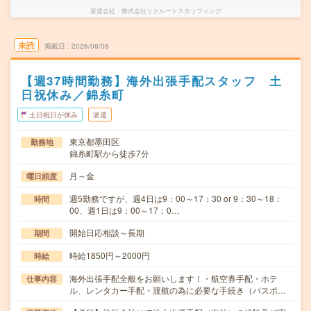
派遣会社
株式会社リクルートスタッフィング
未読
掲載日
2026/08/06
【週37時間勤務】海外出張手配スタッフ 土
日祝休み／錦糸町
土日祝日が休み
派遣
東京都墨田区
勤務地
錦糸町駅から徒歩7分
月～金
曜日頻度
週5勤務ですが、週4日は9：00～17：30 or 9：30～18：
時間
00、週1日は9：00～17：0…
開始日応相談～長期
期間
時給1850円～2000円
時給
海外出張手配全般をお願いします！・航空券手配・ホテ
仕事内容
ル、レンタカー手配・渡航の為に必要な手続き（パスポ…