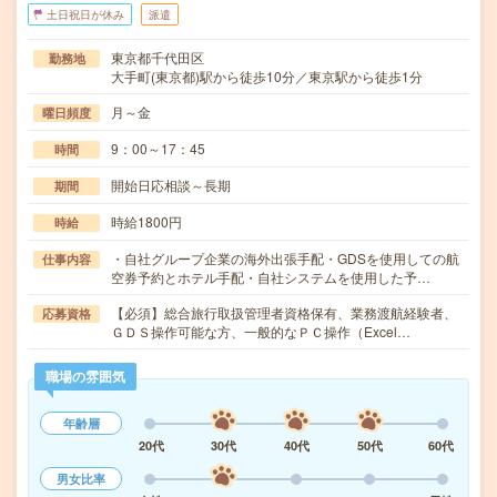
土日祝日が休み
派遣
東京都千代田区
勤務地
大手町(東京都)駅から徒歩10分／東京駅から徒歩1分
月～金
曜日頻度
9：00～17：45
時間
開始日応相談～長期
期間
時給1800円
時給
・自社グループ企業の海外出張手配・GDSを使用しての航
仕事内容
空券予約とホテル手配・自社システムを使用した予…
【必須】総合旅行取扱管理者資格保有、業務渡航経験者、
応募資格
ＧＤＳ操作可能な方、一般的なＰＣ操作（Excel…
職場の雰囲気
年齢層
20代
30代
40代
50代
60代
男女比率