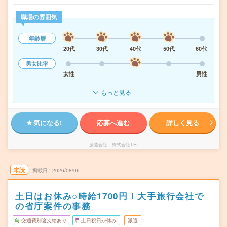
職場の雰囲気
年齢層
20代
30代
40代
50代
60代
男女比率
女性
男性
もっと見る
気になる!
応募へ進む
詳しく見る
派遣会社
株式会社TEI
未読
掲載日
2026/08/06
土日はお休み○時給1700円！大手旅行会社で
の省庁案件の事務
交通費別途支給あり
土日祝日が休み
派遣