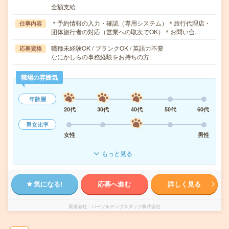
全額支給
＊予約情報の入力・確認（専用システム）＊旅行代理店・
仕事内容
団体旅行者の対応（営業への取次でOK）＊お問い合…
職種未経験OK / ブランクOK / 英語力不要
応募資格
なにかしらの事務経験をお持ちの方
職場の雰囲気
年齢層
20代
30代
40代
50代
60代
男女比率
女性
男性
もっと見る
気になる!
応募へ進む
詳しく見る
派遣会社
パーソルテンプスタッフ株式会社