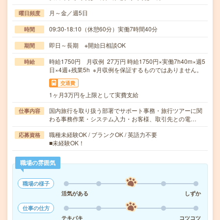
月～金／週5日
曜日頻度
09:30-18:10（休憩60分）実働7時間40分
時間
即日～長期 ※開始日相談OK
期間
時給1750円 月収例 27万円 時給1750円×実働7h40m×週5
時給
日×4週+残業5h ※月収例を保証するものではありません。
交通費
1ヶ月3万円を上限として実費支給
国内旅行を取り扱う部署でサポート事務・旅行ツアーに関
仕事内容
わる事務作業・システム入力・お客様、取引先との電…
職種未経験OK / ブランクOK / 英語力不要
応募資格
■未経験OK！
職場の雰囲気
職場の様子
活気がある
しずか
仕事の仕方
テキパキ
コツコツ