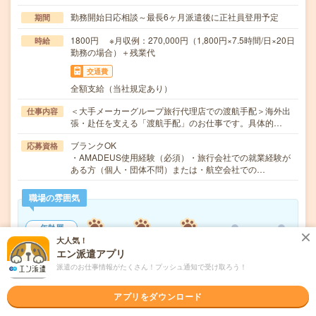
勤務開始日応相談～最長6ヶ月派遣後に正社員登用予定
期間
1800円 ※月収例：270,000円（1,800円×7.5時間/日×20日
時給
勤務の場合）＋残業代
交通費
全額支給（当社規定あり）
＜大手メーカーグループ旅行代理店での渡航手配＞海外出
仕事内容
張・赴任を支える「渡航手配」のお仕事です。具体的…
ブランクOK
応募資格
・AMADEUS使用経験（必須）・旅行会社での就業経験が
ある方（個人・団体不問）または・航空会社での…
職場の雰囲気
年齢層
大人気！
20代
30代
40代
50代
60代
エン派遣アプリ
男女比率
派遣のお仕事情報がたくさん！プッシュ通知で受け取ろう！
女性
男性
アプリをダウンロード
もっと見る