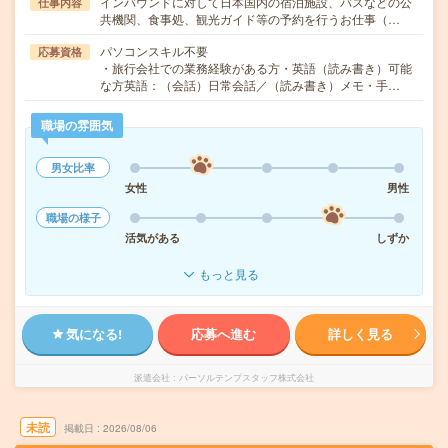
インバウンドに対して日本国内の宿泊施設、バスなどの公
仕事内容
共機関、食事処、観光ガイド等の予約を行うお仕事（…
パソコンスキル不要
応募資格
・旅行会社での業務経験がある方・英語（読み書き）可能
な方英語：（会話）日常会話／（読み書き）メモ・手…
職場の雰囲気
男女比率
女性
男性
職場の様子
活気がある
しずか
もっと見る
気になる!
応募へ進む
詳しく見る
派遣会社
パーソルテンプスタッフ株式会社
未読
掲載日
2026/08/06