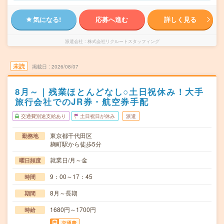
気になる!
応募へ進む
詳しく見る
派遣会社
株式会社リクルートスタッフィング
未読
掲載日
2026/08/07
8月～｜残業ほとんどなし○土日祝休み！大手
旅行会社でのJR券・航空券手配
交通費別途支給あり
土日祝日が休み
派遣
東京都千代田区
勤務地
麹町駅から徒歩5分
就業日/月～金
曜日頻度
9：00～17：45
時間
8月～長期
期間
1680円～1700円
時給
交通費