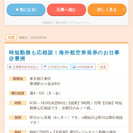
気になる!
応募へ進む
詳しく見る
派遣会社
株式会社フォーラムジャパン
未読
掲載日
2026/08/06
時短勤務も応相談！海外航空券発券のお仕事
@豊洲
交通費別途支給あり
土日祝日が休み
WEB登録OK
派遣
東京都江東区
勤務地
豊洲駅から徒歩6分
週4～5日（月～金）
曜日頻度
9:30～18:00(休憩60分)【残業】5時間／月間【詳細】時短
時間
勤務も応相談です。水曜日のみノー残…
即日から長期（6ヶ月～）です。※開始日は即日以降応相談
期間
です！
時給1700円 ※【月収例】週5日×フルタイム勤務の場合：
時給