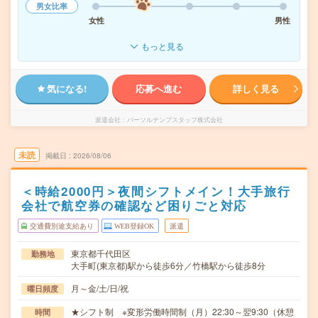
男女比率
女性
男性
もっと見る
気になる!
応募へ進む
詳しく見る
派遣会社
パーソルテンプスタッフ株式会社
未読
掲載日
2026/08/06
＜時給2000円＞夜間シフトメイン！大手旅行
会社で航空券の確認など困りごと対応
交通費別途支給あり
WEB登録OK
派遣
東京都千代田区
勤務地
大手町(東京都)駅から徒歩6分／竹橋駅から徒歩8分
月～金/土/日/祝
曜日頻度
★シフト制 ※変形労働時間制（月）22:30～翌9:30（休憩
時間