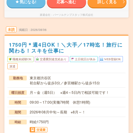
気になる!
応募へ進む
詳しく見る
派遣会社
パーソルテンプスタッフ株式会社
未読
掲載日
2026/08/06
1750円＊週4日OK！＼大手／17時迄！旅行に
関わる！スキを仕事に
職種未経験OK
交通費別途支給あり
土日祝日が休み
WEB登録OK
派遣
東京都渋谷区
勤務地
初台駅から徒歩3分／参宮橋駅から徒歩15分
月～金（週5日） ※週4～5日内で相談可能です！
曜日頻度
09:00～17:00(実働7時間 休憩1時間)
時間
2026年08月中旬～長期 ※8月～！
期間
時給1750円
時給
交通費