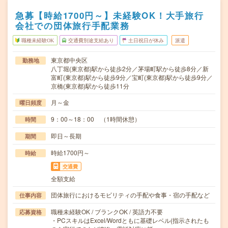
急募【時給1700円～】未経験OK！大手旅行
会社での団体旅行手配業務
職種未経験OK
交通費別途支給あり
土日祝日が休み
派遣
東京都中央区
勤務地
八丁堀(東京都)駅から徒歩2分／茅場町駅から徒歩8分／新
富町(東京都)駅から徒歩9分／宝町(東京都)駅から徒歩9分／
京橋(東京都)駅から徒歩11分
月～金
曜日頻度
9：00～18：00 （1時間休憩）
時間
即日～長期
期間
時給1700円～
時給
交通費
全額支給
団体旅行におけるモビリティの手配や食事・宿の手配など
仕事内容
職種未経験OK / ブランクOK / 英語力不要
応募資格
・PCスキルはExcel/Wordともに基礎レベル(指示されたも