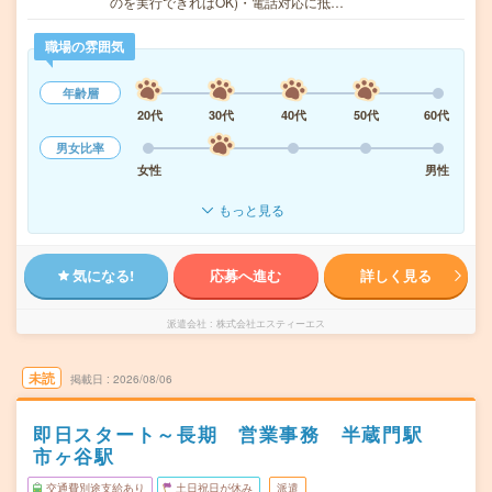
のを実行できればOK)・電話対応に抵…
職場の雰囲気
年齢層
20代
30代
40代
50代
60代
男女比率
女性
男性
もっと見る
気になる!
応募へ進む
詳しく見る
派遣会社
株式会社エスティーエス
未読
掲載日
2026/08/06
即日スタート～長期 営業事務 半蔵門駅
市ヶ谷駅
交通費別途支給あり
土日祝日が休み
派遣