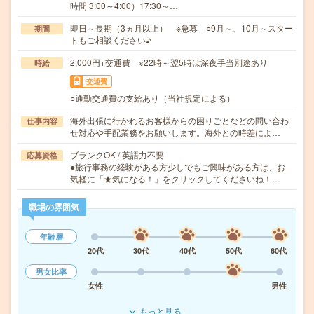
時間 3:00～4:00）17:30～…
即日～長期（3ヵ月以上） ※急募 ○9月～、10月～スター
期間
トもご相談ください♪
2,000円+交通費 ※22時～翌5時は深夜手当別途あり
時給
交通費
○通勤交通費の支給あり（当社規定による）
海外出張に行かれるお客様からの困りごとなどの問い合わ
仕事内容
せ対応や手配業務をお願いします。海外との時差によ…
ブランクOK / 英語力不要
応募資格
●旅行事務の経験がある方少しでもご興味がある方は、お
気軽に「★気になる！」をクリックしてくださいね！…
職場の雰囲気
年齢層
20代
30代
40代
50代
60代
男女比率
女性
男性
もっと見る