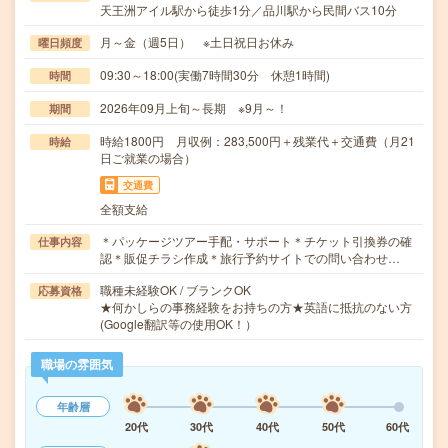
天王洲アイル駅から徒歩1分／品川駅から民間バス10分
月～金（週5日） ※土日祝日お休み
曜日頻度
09:30～18:00(実働7時間30分 休憩1時間)
時間
2026年09月上旬～長期 ※9月～！
期間
時給1800円 月収例：283,500円＋残業代＋交通費（月21
時給
日ご就業の場合）
交通費
全額支給
＊パッケージツアー手配・サポート＊チケット引換券の確
仕事内容
認＊販促チラシ作成＊旅行予約サイトでの問い合わせ…
職種未経験OK / ブランクOK
応募資格
★何かしらの事務経験をお持ちの方★英語に抵抗のない方
(Google翻訳等の使用OK！）
職場の雰囲気
年齢層
20代
30代
40代
50代
60代