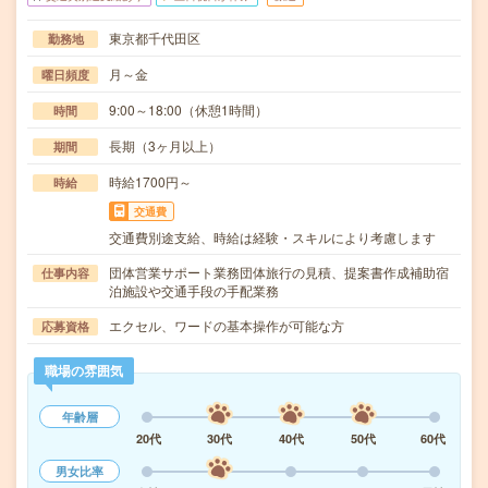
東京都千代田区
勤務地
月～金
曜日頻度
9:00～18:00（休憩1時間）
時間
長期（3ヶ月以上）
期間
時給1700円～
時給
交通費
交通費別途支給、時給は経験・スキルにより考慮します
団体営業サポート業務団体旅行の見積、提案書作成補助宿
仕事内容
泊施設や交通手段の手配業務
エクセル、ワードの基本操作が可能な方
応募資格
職場の雰囲気
年齢層
20代
30代
40代
50代
60代
男女比率