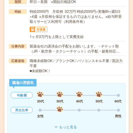
即日～長期 ※開始日相談OK
期間
時給2000円 月収例 32万円 時給2000円×実働8h×週5日
時給
×4週 ※月収例を保証するものではありません。※給与即受
取りサービス利用可（利用条件有）
交通費
1ヶ月3万円を上限として実費支給
製薬会社の講演会の手配をお願いします。・チケット類
仕事内容
（JR・航空券・タクシーチケット）の手配・顧客対応…
職種未経験OK / ブランクOK / パソコンスキル不要 / 英語力
応募資格
不要
■未経験OK！
職場の雰囲気
年齢層
20代
30代
40代
50代
60代
男女比率
女性
男性
もっと見る