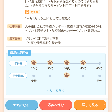
日×4週+残業10h ※月収例を保証するものではありませ
ん。※給与即受取りサービス利用可（利用条件有）
交通費
1ヶ月3万円を上限として実費支給
大手旅行会社で事務のサポート業務＊国内の航空手配を行
仕事内容
っている部署です・航空端末へのデータ入力・書類の…
ブランクOK / 英語力不要
応募資格
【必要な業界経験】旅行業
職場の雰囲気
年齢層
20代
30代
40代
50代
60代
男女比率
女性
男性
もっと見る
気になる!
応募へ進む
詳しく見る