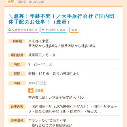
未読
掲載日
2026/08/06
＼急募！年齢不問！／大手旅行会社で国内団
体手配のお仕事！（豊洲）
交通費別途支給あり
土日祝日が休み
派遣
東京都江東区
勤務地
豊洲駅から徒歩5分／新豊洲駅から徒歩15分
就業曜日／月～金
曜日頻度
9：20～17：50
時間
即日～10月末 延長の可能性あり
期間
1800円以上
時給
交通費
交通費は嬉しい別途全額支給あり♪♪
・国内団体手配（JR/AIR個札手配含む）・個札手配チェッ
仕事内容
ク・簡単な個札手配（JR・航空券）・毎日の…
ブランクOK / 英語力不要
応募資格
・旅行会社での事務経験必須