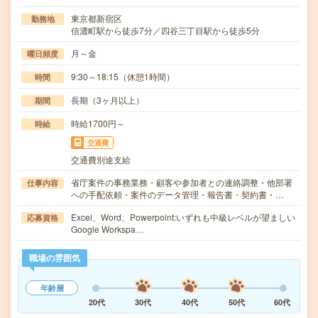
東京都新宿区
勤務地
信濃町駅から徒歩7分／四谷三丁目駅から徒歩5分
月～金
曜日頻度
9:30～18:15（休憩1時間）
時間
長期（3ヶ月以上）
期間
時給1700円～
時給
交通費
交通費別途支給
省庁案件の事務業務・顧客や参加者との連絡調整・他部署
仕事内容
への手配依頼・案件のデータ管理・報告書・契約書・…
Excel、Word、Powerpoint:いずれも中級レベルが望ましい
応募資格
Google Workspa…
職場の雰囲気
年齢層
20代
30代
40代
50代
60代