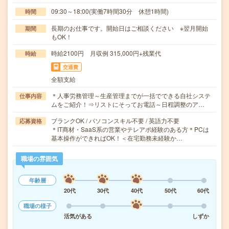
09:30～18:00(実働7時間30分 休憩1時間)
時間
長期のお仕事です。開始日はご相談ください ※翌月開始
期間
もOK！
時給2100円 月収例 315,000円+残業代
時給
交通費
全額支給
＊人事労務管理～生産管理までが一括でできる自社システ
仕事内容
ムをご紹介！⇒リストにそってお電話～日程調整のア…
ブランクOK / パソコンスキル不要 / 英語力不要
応募資格
＊IT商材・SaaS系の営業やテレアポ経験のある方＊PCは
基本操作ができればOK！＜在宅勤務未経験か…
職場の雰囲気
年齢層
20代
30代
40代
50代
60代
職場の様子
活気がある
しずか