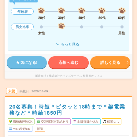
年齢層
20代
30代
40代
50代
60代
男女比率
女性
男性
もっと見る
気になる!
応募へ進む
詳しく見る
派遣会社
株式会社カインズサービス 秋葉原オフィス
未読
掲載日
2026/08/09
20名募集！時短＊ピタッと18時まで＊架電業
務など＊時給1850円
職種未経験OK
交通費別途支給あり
土日祝日が休み
残業なし
WEB登録OK
派遣