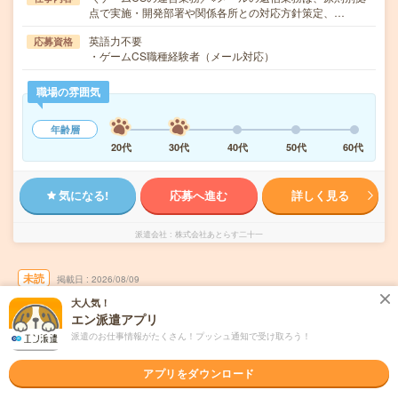
点で実施・開発部署や関係各所との対応方針策定、…
英語力不要
応募資格
・ゲームCS職種経験者（メール対応）
職場の雰囲気
年齢層
20代
30代
40代
50代
60代
気になる!
応募へ進む
詳しく見る
派遣会社
株式会社あとらす二十一
未読
掲載日
2026/08/09
大人気！
エン派遣アプリ
時給2000円＊基本定時で帰れる＊電話業務な
派遣のお仕事情報がたくさん！プッシュ通知で受け取ろう！
ど
職種未経験OK
交通費別途支給あり
土日祝日が休み
WEB登録OK
アプリをダウンロード
派遣