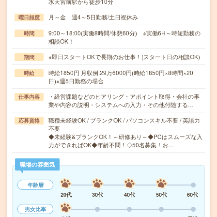
水天宮前駅から徒歩10分
月～金 週4～5日勤務/土日祝休み
曜日頻度
9:00～18:00(実働8時間/休憩60分) ※実働6H～時短勤務の
時間
相談OK！
※即日スタートOKで長期のお仕事！(スタート日の相談OK)
期間
時給1850円 月収例:29万6000円(時給1850円×8時間×20
時給
日)※週5日勤務の場合
・経営課題などのヒアリング・アポイント取得・会社の事
仕事内容
業や内容の説明・システムへの入力・その他付随する…
職種未経験OK / ブランクOK / パソコンスキル不要 / 英語力
応募資格
不要
◆未経験&ブランクOK！～研修あり～◆PCはスムーズな入
力ができればOK◆年齢不問！◇50名募集！お…
職場の雰囲気
年齢層
20代
30代
40代
50代
60代
男女比率