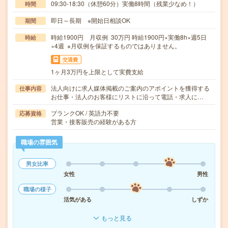
09:30-18:30（休憩60分）実働8時間（残業少なめ！）
時間
即日～長期 ※開始日相談OK
期間
時給1900円 月収例 30万円 時給1900円×実働8h×週5日
時給
×4週 ※月収例を保証するものではありません。
交通費
1ヶ月3万円を上限として実費支給
法人向けに求人媒体掲載のご案内のアポイントを獲得する
仕事内容
お仕事・法人のお客様にリストに沿って電話・求人に…
ブランクOK / 英語力不要
応募資格
営業・接客販売の経験がある方
職場の雰囲気
男女比率
女性
男性
職場の様子
活気がある
しずか
もっと見る