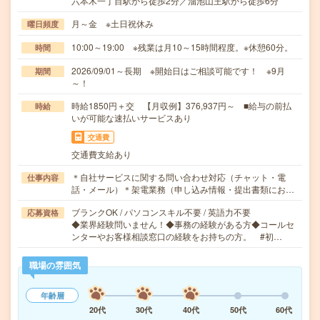
六本木一丁目駅から徒歩2分／溜池山王駅から徒歩6分
月～金 ※土日祝休み
曜日頻度
10:00～19:00 ※残業は月10～15時間程度。※休憩60分。
時間
2026/09/01～長期 ※開始日はご相談可能です！ ※9月
期間
～！
時給1850円＋交 【月収例】376,937円～ ■給与の前払
時給
いが可能な速払いサービスあり
交通費
交通費支給あり
＊自社サービスに関する問い合わせ対応（チャット・電
仕事内容
話・メール）＊架電業務（申し込み情報・提出書類にお…
ブランクOK / パソコンスキル不要 / 英語力不要
応募資格
◆業界経験問いません！◆事務の経験がある方◆コールセ
ンターやお客様相談窓口の経験をお持ちの方。 #初…
職場の雰囲気
年齢層
20代
30代
40代
50代
60代