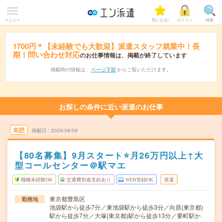
メニュー
気になる!
ログイン
検索
1700円＊【未経験でも大歓迎】派遣スタッフ就業中！長
期！問い合わせ対応
のお仕事情報は、掲載が終了しています
掲載時の情報は、
ページ下部
からご覧いただけます。
お探しの条件に近い派遣のお仕事
未読
掲載日
2026/08/09
【80名募集】9月スタート⭐月26万円以上↑大
型コールセンター＠駅マエ
職種未経験OK
交通費別途支給あり
WEB登録OK
派遣
東京都豊島区
勤務地
池袋駅から徒歩7分／東池袋駅から徒歩3分／向原(東京都)
駅から徒歩7分／大塚(東京都)駅から徒歩13分／要町駅か