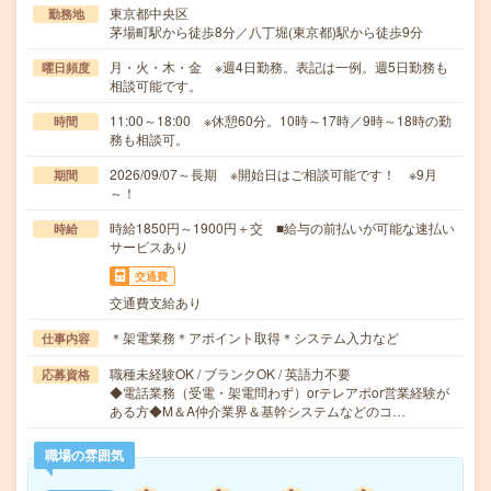
東京都中央区
勤務地
茅場町駅から徒歩8分／八丁堀(東京都)駅から徒歩9分
月・火・木・金 ※週4日勤務。表記は一例。週5日勤務も
曜日頻度
相談可能です。
11:00～18:00 ※休憩60分。10時～17時／9時～18時の勤
時間
務も相談可。
2026/09/07～長期 ※開始日はご相談可能です！ ※9月
期間
～！
時給1850円～1900円＋交 ■給与の前払いが可能な速払い
時給
サービスあり
交通費
交通費支給あり
＊架電業務＊アポイント取得＊システム入力など
仕事内容
職種未経験OK / ブランクOK / 英語力不要
応募資格
◆電話業務（受電・架電問わず）orテレアポor営業経験が
ある方◆M＆A仲介業界＆基幹システムなどのコ…
職場の雰囲気