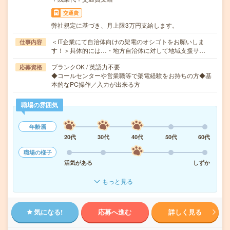
交通費
弊社規定に基づき、月上限3万円支給します。
＜IT企業にて自治体向けの架電のオシゴトをお願いしま
仕事内容
す！＞具体的には…・地方自治体に対して地域支援サ…
ブランクOK / 英語力不要
応募資格
◆コールセンターや営業職等で架電経験をお持ちの方◆基
本的なPC操作／入力が出来る方
職場の雰囲気
年齢層
20代
30代
40代
50代
60代
職場の様子
活気がある
しずか
もっと見る
気になる!
応募へ進む
詳しく見る