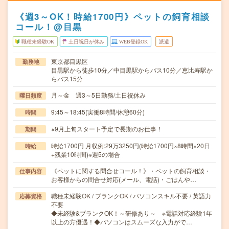
《週3～OK！時給1700円》ペットの飼育相談
コール！@目黒
職種未経験OK
土日祝日が休み
WEB登録OK
派遣
東京都目黒区
勤務地
目黒駅から徒歩10分／中目黒駅からバス10分／恵比寿駅か
らバス15分
月～金 週3～5日勤務/土日祝休み
曜日頻度
9:45～18:45(実働8時間/休憩60分)
時間
※9月上旬スタート予定で長期のお仕事！
期間
時給1700円 月収例:29万3250円(時給1700円×8時間×20日
時給
+残業10時間)※週5の場合
《ペットに関する問合せコール！》・ペットの飼育相談・
仕事内容
お客様からの問合せ対応(メール、電話)・ごはんや…
職種未経験OK / ブランクOK / パソコンスキル不要 / 英語力
応募資格
不要
◆未経験&ブランクOK！～研修あり～ ※電話対応経験1年
以上の方優遇！◆パソコンはスムーズな入力がで…