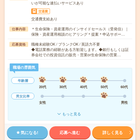
いが可能な速払いサービスあり
交通費
交通費支給あり
＊生命保険・資産運用のインサイドセールス（受発信）｜
仕事内容
保険・資産運用相談のヒアリング＊提案＊申込サポー…
職種未経験OK / ブランクOK / 英語力不要
応募資格
◆電話業務の経験がある方歓迎します。◆銀行もしくは証
券会社での投資信託の販売・営業or生命保険の営業…
職場の雰囲気
年齢層
20代
30代
40代
50代
60代
男女比率
女性
男性
もっと見る
気になる!
応募へ進む
詳しく見る