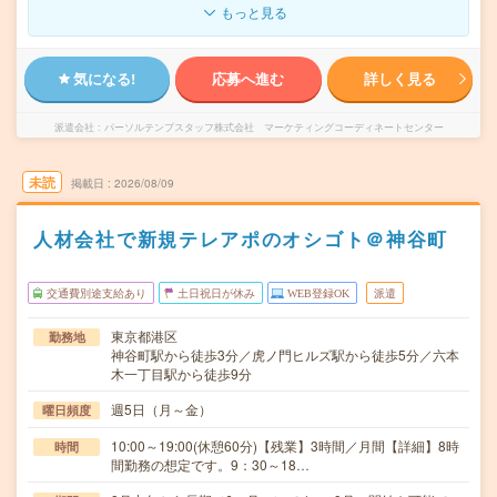
もっと見る
気になる!
応募へ進む
詳しく見る
派遣会社
パーソルテンプスタッフ株式会社 マーケティングコーディネートセンター
未読
掲載日
2026/08/09
人材会社で新規テレアポのオシゴト＠神谷町
交通費別途支給あり
土日祝日が休み
WEB登録OK
派遣
東京都港区
勤務地
神谷町駅から徒歩3分／虎ノ門ヒルズ駅から徒歩5分／六本
木一丁目駅から徒歩9分
週5日（月～金）
曜日頻度
10:00～19:00(休憩60分)【残業】3時間／月間【詳細】8時
時間
間勤務の想定です。9：30～18…