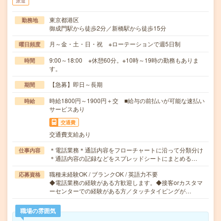
派遣
東京都港区
勤務地
御成門駅から徒歩2分／新橋駅から徒歩15分
月～金・土・日・祝 ※ローテーションで週5日制
曜日頻度
9:00～18:00 ※休憩60分。※10時～19時の勤務もありま
時間
す。
【急募】即日～長期
期間
時給1800円～1900円＋交 ■給与の前払いが可能な速払い
時給
サービスあり
交通費
交通費支給あり
＊電話業務＊通話内容をフローチャートに沿って分類分け
仕事内容
＊通話内容の記録などをスプレッドシートにまとめる…
職種未経験OK / ブランクOK / 英語力不要
応募資格
◆電話業務の経験がある方歓迎します。◆接客orカスタマ
ーセンターでの経験がある方／タッチタイピングが…
職場の雰囲気