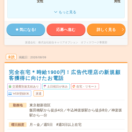
女性
男性
もっと見る
気になる!
応募へ進む
詳しく見る
派遣会社
株式会社綜合キャリアオプション オフィスワーク事業部
未読
掲載日
2026/08/09
完全在宅＊時給1900円！広告代理店の新規顧
客獲得に向けたお電話
交通費別途支給あり
土日祝日が休み
在宅・リモート
WEB登録OK
派遣
東京都新宿区
勤務地
飯田橋駅から徒歩4分／牛込神楽坂駅から徒歩8分／神楽坂
駅から---分
月～金／週5日 #週3日以上在宅
曜日頻度