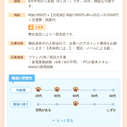
8月中旬から長期（6ヶ月～）です。※9月～開始も可能で
期間
す。
時給1950円 ※【月収例】時給1950円×8h×20日＝312000円
時給
＋交通費・残業代
交通費
弊社規定により一部支給です。
継続成長中の人材会社で、企業へのアポイント獲得をお願
仕事内容
いします！【具体的には…】・電話・メールによる顧…
ブランクOK / 英語力不要
応募資格
・架電業務経験（toB／toC不問）・PCの基本スキル・
slackの使用経験
職場の雰囲気
年齢層
20代
30代
40代
50代
60代
職場の様子
活気がある
しずか
もっと見る