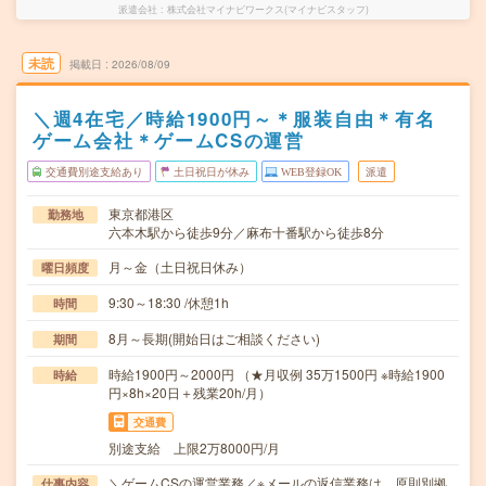
派遣会社
株式会社マイナビワークス(マイナビスタッフ)
未読
掲載日
2026/08/09
＼週4在宅／時給1900円～＊服装自由＊有名
ゲーム会社＊ゲームCSの運営
交通費別途支給あり
土日祝日が休み
WEB登録OK
派遣
東京都港区
勤務地
六本木駅から徒歩9分／麻布十番駅から徒歩8分
月～金（土日祝日休み）
曜日頻度
9:30～18:30 /休憩1h
時間
8月～長期(開始日はご相談ください)
期間
時給1900円～2000円 （★月収例 35万1500円 ※時給1900
時給
円×8h×20日＋残業20h/月）
交通費
別途支給 上限2万8000円/月
＼ゲームCSの運営業務／※メールの返信業務は、原則別拠
仕事内容