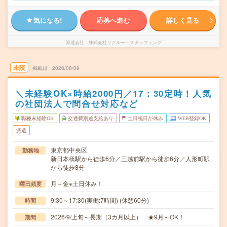
気になる!
応募へ進む
詳しく見る
派遣会社
株式会社リクルートスタッフィング
未読
掲載日
2026/08/09
＼未経験OK×時給2000円／17：30定時！人気
の社団法人で問合せ対応など
職種未経験OK
交通費別途支給あり
土日祝日が休み
WEB登録OK
派遣
東京都中央区
勤務地
新日本橋駅から徒歩6分／三越前駅から徒歩6分／人形町駅
から徒歩8分
月～金※土日休み！
曜日頻度
9:30～17:30(実働:7時間) (休憩60分)
時間
2026/9/上旬～長期（3カ月以上） ★9月～OK！
期間