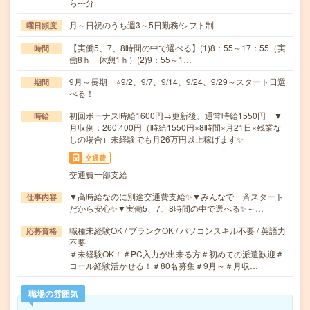
ら---分
月～日祝のうち週3～5日勤務/シフト制
曜日頻度
【実働5、7、8時間の中で選べる】(1)8：55～17：55（実
時間
働8ｈ 休憩1ｈ）(2)9：55～1…
9月～長期 ⭐9/2、9/7、9/14、9/24、9/29～スタート日選
期間
べる！
初回ボーナス時給1600円→更新後、通常時給1550円 ▼
時給
月収例：260,400円（時給1550円×8時間×月21日×残業な
しの場合）未経験でも月26万円以上稼げます✨
交通費
交通費一部支給
▼高時給なのに別途交通費支給✨▼みんなで一斉スタート
仕事内容
だから安心✨▼実働5、7、8時間の中で選べる✨～…
職種未経験OK / ブランクOK / パソコンスキル不要 / 英語力
応募資格
不要
＃未経験OK！＃PC入力が出来る方＃初めての派遣歓迎＃
コール経験活かせる！＃80名募集＃9月～＃月収…
職場の雰囲気