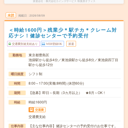
派遣会社
株式会社カインズサービス 秋葉原オフィス
未読
掲載日
2026/08/09
＜時給1600円＞残業少＊駅チカ＊クレーム対
応ナシ！健診センターで予約受付
交通費別途支給あり
WEB登録OK
派遣
東京都豊島区
勤務地
池袋駅から徒歩4分／東池袋駅から徒歩8分／東池袋四丁目
駅から徒歩12分
シフト制
曜日頻度
8:00～17:00(実働:8時間) (休憩60分)
時間
【急募】即日～長期（3カ月以上） ★8月～OK！
期間
時給1600円
時給
交通費
交通費支給
【主な仕事内容】健診センターの予約受付のお仕事です。
仕事内容