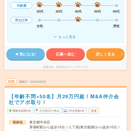
年齢層
20代
30代
40代
50代
60代
男女比率
女性
男性
もっと見る
気になる!
応募へ進む
詳しく見る
派遣会社
株式会社カインズサービス
未読
掲載日
2026/08/09
【年齢不問×50名】月29万円超！M&A仲介会
社でアポ取り！
職種未経験OK
土日祝日が休み
WEB登録OK
派遣
東京都中央区
勤務地
茅場町駅から徒歩10分／八丁堀(東京都)駅から徒歩10分／