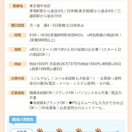
東京都中央区
勤務地
茅場町駅から徒歩2分／日本橋(東京都)駅から徒歩4分／三
越前駅から徒歩10分
月～金 週4～5日勤務/土日祝休み
曜日頻度
9:00～18:00(実働8時間/休憩60分) ※時短勤務の相談OK！
時間
(実働5時間以上)
※即日スタートOKで約1か月の短期のお仕事！(スタート日
期間
の相談OK！)
時給1550円 月収例:26万7375円(時給1550円×8時間×20日
時給
+残業10時間)※週5日
《ノルマなし！コール未経験も大歓迎！》・企業様へ資料
仕事内容
送付の案内(電話・メール・システム使用)・その他…
職種未経験OK / ブランクOK / パソコンスキル不要 / 英語力
応募資格
不要
◆未経験&ブランクOK！◆PCはスムーズな入力ができれば
OK！◇30名募集！お友達同士のエントリーも…
職場の雰囲気
年齢層