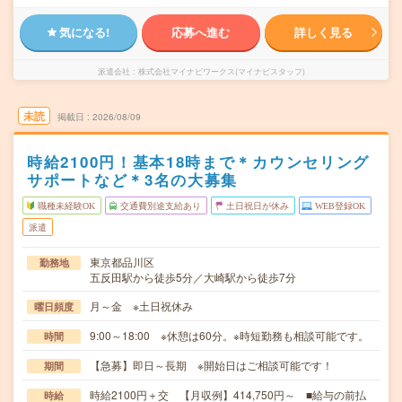
気になる!
応募へ進む
詳しく見る
派遣会社
株式会社マイナビワークス(マイナビスタッフ)
未読
掲載日
2026/08/09
時給2100円！基本18時まで＊カウンセリング
サポートなど＊3名の大募集
職種未経験OK
交通費別途支給あり
土日祝日が休み
WEB登録OK
派遣
東京都品川区
勤務地
五反田駅から徒歩5分／大崎駅から徒歩7分
月～金 ※土日祝休み
曜日頻度
9:00～18:00 ※休憩は60分。※時短勤務も相談可能です。
時間
【急募】即日～長期 ※開始日はご相談可能です！
期間
時給2100円＋交 【月収例】414,750円～ ■給与の前払
時給