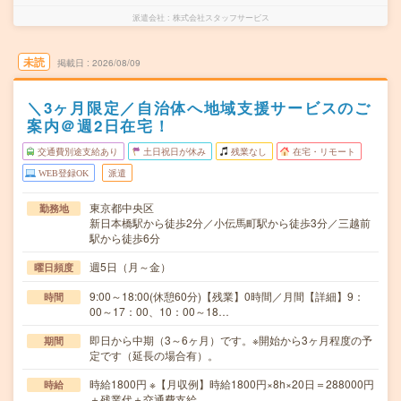
派遣会社
株式会社スタッフサービス
未読
掲載日
2026/08/09
＼3ヶ月限定／自治体へ地域支援サービスのご
案内＠週2日在宅！
交通費別途支給あり
土日祝日が休み
残業なし
在宅・リモート
WEB登録OK
派遣
東京都中央区
勤務地
新日本橋駅から徒歩2分／小伝馬町駅から徒歩3分／三越前
駅から徒歩6分
週5日（月～金）
曜日頻度
9:00～18:00(休憩60分)【残業】0時間／月間【詳細】9：
時間
00～17：00、10：00～18…
即日から中期（3～6ヶ月）です。※開始から3ヶ月程度の予
期間
定です（延長の場合有）。
時給1800円 ※【月収例】時給1800円×8h×20日＝288000円
時給
＋残業代＋交通費支給