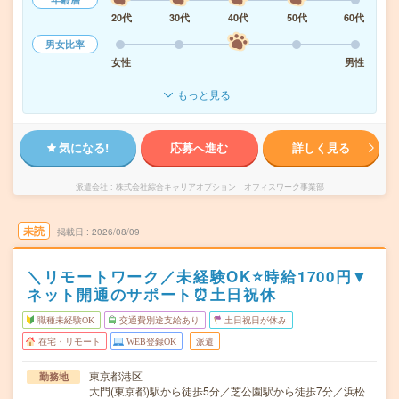
20代
30代
40代
50代
60代
男女比率
女性
男性
もっと見る
気になる!
応募へ進む
詳しく見る
派遣会社
株式会社綜合キャリアオプション オフィスワーク事業部
未読
掲載日
2026/08/09
＼リモートワーク／未経験OK⭐時給1700円▼
ネット開通のサポート⏰土日祝休
職種未経験OK
交通費別途支給あり
土日祝日が休み
在宅・リモート
WEB登録OK
派遣
東京都港区
勤務地
大門(東京都)駅から徒歩5分／芝公園駅から徒歩7分／浜松