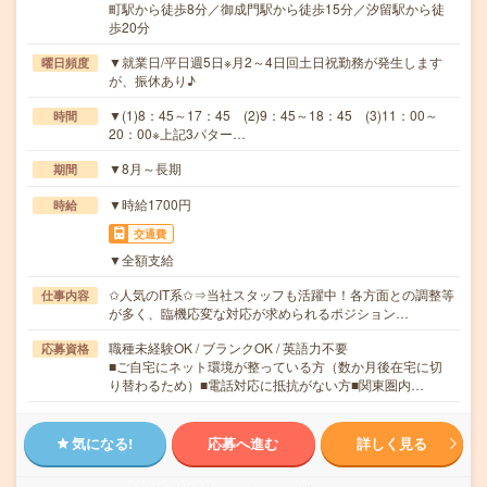
町駅から徒歩8分／御成門駅から徒歩15分／汐留駅から徒
歩20分
▼就業日/平日週5日※月2～4日回土日祝勤務が発生します
曜日頻度
が、振休あり♪
▼(1)8：45～17：45 (2)9：45～18：45 (3)11：00～
時間
20：00※上記3パター…
▼8月～長期
期間
▼時給1700円
時給
交通費
▼全額支給
✩人気のIT系✩⇒当社スタッフも活躍中！各方面との調整等
仕事内容
が多く、臨機応変な対応が求められるポジション…
職種未経験OK / ブランクOK / 英語力不要
応募資格
■ご自宅にネット環境が整っている方（数か月後在宅に切
り替わるため）■電話対応に抵抗がない方■関東圏内…
気になる!
応募へ進む
詳しく見る