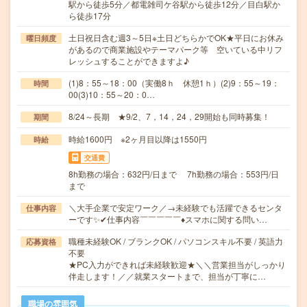
駅から徒歩5分／都電雑司ケ谷駅から徒歩12分／目白駅か
ら徒歩17分
土日祝日含む週3～5日※土日どちらかでOK★平日にお休み
曜日頻度
があるので商業施設やテーマパーク等 空いている中リフ
レッシュすることができますよ♪
(1)8：55～18：00（実働8ｈ 休憩1ｈ）(2)9：55～19：
時間
00(3)10：55～20：0…
8/24～長期 ★9/2、7，14，24，29開始も同時募集！
期間
時給1600円 ※2ヶ月目以降は1550円
時給
交通費
8h勤務の場合：632円/日まで 7h勤務の場合：553円/日
まで
＼大手企業で安定ワーク／→未経験でも活躍できるセンタ
仕事内容
ーです✨✔仕事内容￣￣￣￣￣♦スマホに関する問い…
職種未経験OK / ブランクOK / パソコンスキル不要 / 英語力
応募資格
不要
★PC入力ができれば未経験歓迎★＼＼営業担当がしっかり
伴走します！／／就業スタートまで、担当が丁寧に…
職場の雰囲気