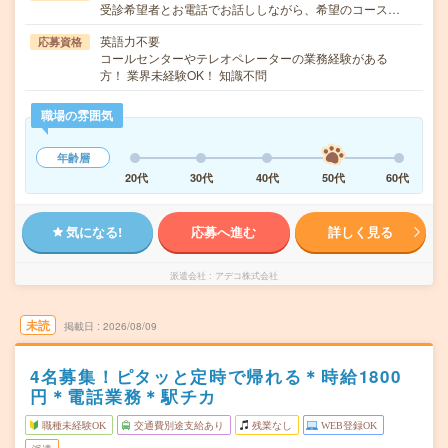
受診希望者とお電話でお話ししながら、希望のコース…
英語力不要
応募資格
コールセンターやテレオペレーターの業務経験がある
方！ 業界未経験OK！ 知識不問
職場の雰囲気
年齢層
20代
30代
40代
50代
60代
気になる!
応募へ進む
詳しく見る
派遣会社
アデコ株式会社
未読
掲載日
2026/08/09
4名募集！ピタッと定時で帰れる＊時給1800
円＊電話業務＊駅チカ
職種未経験OK
交通費別途支給あり
残業なし
WEB登録OK