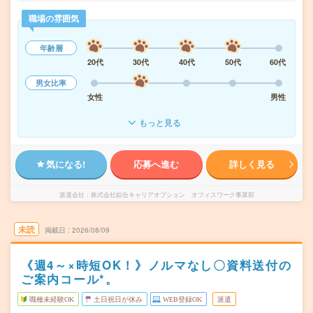
職場の雰囲気
年齢層
20代
30代
40代
50代
60代
男女比率
女性
男性
もっと見る
気になる!
応募へ進む
詳しく見る
派遣会社
株式会社綜合キャリアオプション オフィスワーク事業部
未読
掲載日
2026/08/09
《週4～×時短OK！》ノルマなし〇資料送付の
ご案内コール*。
職種未経験OK
土日祝日が休み
WEB登録OK
派遣