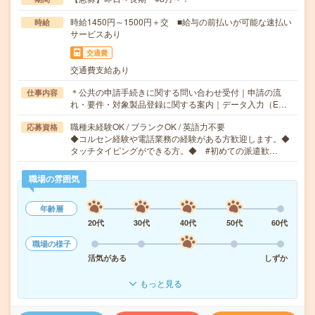
時給1450円～1500円＋交 ■給与の前払いが可能な速払い
時給
サービスあり
交通費
交通費支給あり
＊公共の申請手続きに関する問い合わせ受付｜申請の流
仕事内容
れ・要件・対象製品登録に関する案内｜データ入力（E…
職種未経験OK / ブランクOK / 英語力不要
応募資格
◆コルセン経験や電話業務の経験がある方歓迎します。◆
タッチタイピングができる方。◆ #初めての派遣歓…
職場の雰囲気
年齢層
20代
30代
40代
50代
60代
職場の様子
活気がある
しずか
もっと見る