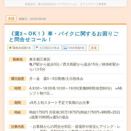
派遣会社
株式会社綜合キャリアオプション オフィスワーク事業部
未読
掲載日
2026/08/08
《週3～OK！》車・バイクに関するお困りご
と問合せコール！
職種未経験OK
土日祝日が休み
WEB登録OK
派遣
東京都江東区
勤務地
亀戸駅から徒歩3分／西大島駅から徒歩15分／錦糸町駅か
らバス5分
月～金 週3～5日勤務/土日祝休み
曜日頻度
A.9:00～18:00/B.10:00～19:00(実働8時間/休憩60分) ※AB
時間
シフト制/1日…
※9月上旬スタート予定で長期のお仕事
期間
時給1750円 月収例:30万1875円(時給1750円×8時間×20日
時給
+残業10時間)※週5の場合
・お客様からの問合せ対応・居場所や状況ヒアリング・レ
仕事内容