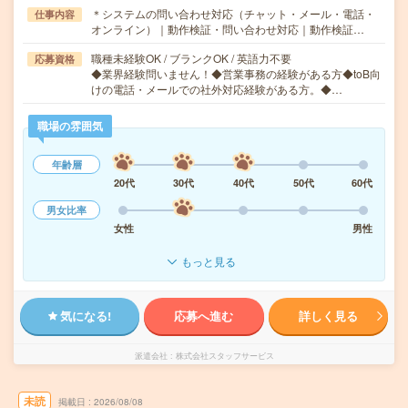
＊システムの問い合わせ対応（チャット・メール・電話・
仕事内容
オンライン）｜動作検証・問い合わせ対応｜動作検証…
職種未経験OK / ブランクOK / 英語力不要
応募資格
◆業界経験問いません！◆営業事務の経験がある方◆toB向
けの電話・メールでの社外対応経験がある方。◆…
職場の雰囲気
年齢層
20代
30代
40代
50代
60代
男女比率
女性
男性
もっと見る
気になる!
応募へ進む
詳しく見る
派遣会社
株式会社スタッフサービス
未読
掲載日
2026/08/08