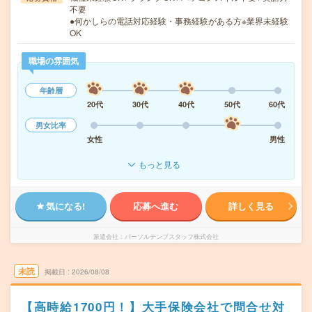
不要
●何かしらの電話対応経験・事務経験がある方※業界未経験
OK
職場の雰囲気
年齢層
20代
30代
40代
50代
60代
男女比率
女性
男性
もっと見る
気になる!
応募へ進む
詳しく見る
派遣会社
パーソルテンプスタッフ株式会社
未読
掲載日
2026/08/08
【高時給1700円！】大手保険会社で問合せ対