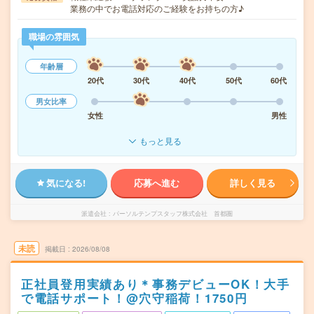
業務の中でお電話対応のご経験をお持ちの方♪
職場の雰囲気
年齢層
20代
30代
40代
50代
60代
男女比率
女性
男性
もっと見る
気になる!
応募へ進む
詳しく見る
派遣会社
パーソルテンプスタッフ株式会社 首都圏
未読
掲載日
2026/08/08
正社員登用実績あり＊事務デビューOK！大手
で電話サポート！@穴守稲荷！1750円