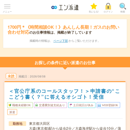
メニュー
気になる!
ログイン
検索
1700円＊《時間相談OK！》あんしん長期！ガスのお問い
合わせ対応
のお仕事情報は、掲載が終了しています
掲載時の情報は、
ページ下部
からご覧いただけます。
お探しの条件に近い派遣のお仕事
未読
掲載日
2026/08/08
＜官公庁系のコールスタッフ！＞申請書の“こ
こどう書く？”に答えるオシゴト！受信
職種未経験OK
交通費別途支給あり
土日祝日が休み
WEB登録OK
派遣
東京都大田区
勤務地
大森(東京都)駅から徒歩2分／大森海岸駅から徒歩10分／蒲