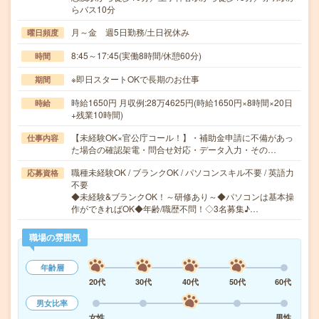
らバス10分
月～金 週5日勤務/土日祝休み
曜日頻度
8:45～17:45(実働8時間/休憩60分)
時間
※即日スタートOKで長期のお仕事
期間
時給1650円 月収例:28万4625円(時給1650円×8時間×20日
時給
+残業10時間)
【未経験OK×官公庁コール！】・補助金申請に不備があっ
仕事内容
た場合の確認架電・問合せ対応・データ入力・その…
職種未経験OK / ブランクOK / パソコンスキル不要 / 英語力
応募資格
不要
◆未経験&ブランクOK！～研修あり～◆パソコンは基本操
作ができればOK◆年齢/職歴不問！◇3名募集♪…
職場の雰囲気
年齢層
20代
30代
40代
50代
60代
男女比率
女性
男性