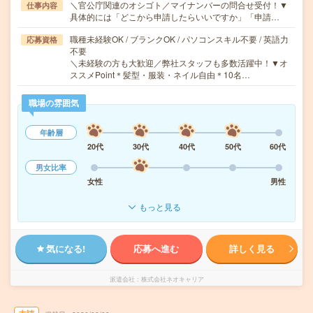
＼官公庁関連のオシゴト／マイナンバーの問合せ受付！▼
仕事内容
具体的には「どこから申請したらいいですか」「申請…
職種未経験OK / ブランクOK / パソコンスキル不要 / 英語力
応募資格
不要
＼未経験の方も大歓迎／弊社スタッフも多数活躍中！▼オ
ススメPoint＊髪型・服装・ネイル自由＊10名…
職場の雰囲気
年齢層
20代
30代
40代
50代
60代
男女比率
女性
男性
もっと見る
気になる!
応募へ進む
詳しく見る
派遣会社
株式会社ネオキャリア