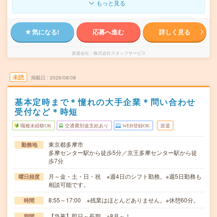
もっと見る
気になる!
応募へ進む
詳しく見る
派遣会社
株式会社スタッフサービス
未読
掲載日
2026/08/08
基本定時まで＊憧れの大手企業＊問い合わせ
受付など＊時短
職種未経験OK
交通費別途支給あり
WEB登録OK
派遣
東京都多摩市
勤務地
多摩センター駅から徒歩5分／京王多摩センター駅から徒
歩7分
月～金・土・日・祝 ※週4日のシフト勤務。※週5日勤務も
曜日頻度
相談可能です。
8:55～17:00 ※残業はほとんどありません。※休憩60分。
時間
【急募】即日～長期 ※8月～！
期間