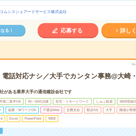
コムシスシェアードサービス株式会社
応募する
詳し
になる！
No
・電話対応ナシ／大手でカンタン事務@大崎
社がある業界大手の通信建設会社です
卒第二新卒OK
40～50代活躍
在宅・リモートワーク
しゅふ歓迎
WEB登録O
少
副業・WワークOK
IT通信Web
交費支給
駅歩5分
大手
職場が禁煙
rd
Excel
PowerPoint
WEB
！