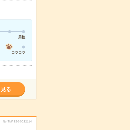
男性
コツコツ
く見る
No.TMPE26-0622114