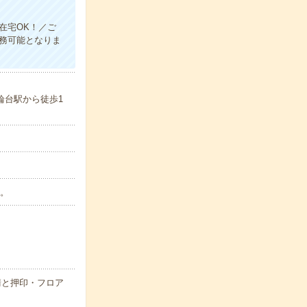
在宅OK！／ご
務可能となりま
輪台駅から徒歩1
い。
請と押印・フロア