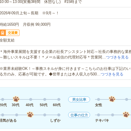
10:00～13:00(実働3時間 休憩なし) #15時まで
2026年09月上旬～長期 ※9月～！
時給1650円 月収例 99,000円
交通費
全額支給
＊海外事業展開を支援する企業の社長アシスタント対応～社長の事務的な業
～難しいスキルは不要！＊メール返信の代理対応等＊営業関…
つづきを見る
※業界未経験OK！～事務スキルが身に付きます～こちらのお仕事は下記のい
る方のみ、応募が可能です。◆世帯または本人収入が500…
つづきを見る
男女比率
20代
30代
40代
50代
60代
女性
仕事の仕方
活気がある
しずか
テキパキ