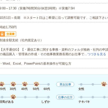
9:00～17:30（実働7時間30分/休憩1時間）※実働7.5H
10月1日～長期 ※スタート日はご希望に沿って調整可能です、ご相談下さ
時給1,750円
交通費
別途全額支給（社内規定あり）
【大手通信G】【・通信工事に関する事務・資料のフォルダ格納・社判の申
の備品購入・管理表の作成・その他事務業務長期のお仕事で…
つづきを見る
・Word、Excel、PowerPointの基本操作が可能な方
男女比率
20代
30代
40代
50代
60代
女性
仕事の仕方
活気がある
しずか
テキパキ