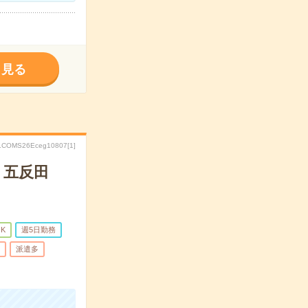
く見る
.COMS26Eceg10807[1]
・五反田
K
週5日勤務
派遣多