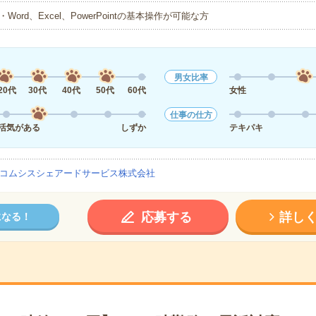
・Word、Excel、PowerPointの基本操作が可能な方
男女比率
20代
30代
40代
50代
60代
女性
仕事の仕方
活気がある
しずか
テキパキ
コムシスシェアードサービス株式会社
応募する
詳し
になる！