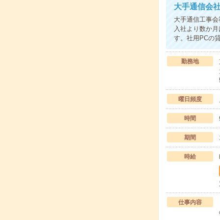
大手通信会
大手通信工事会
入社より数か月
す。社用PCの
勤務地
曜日頻度
時間
期間
時給
仕事内容