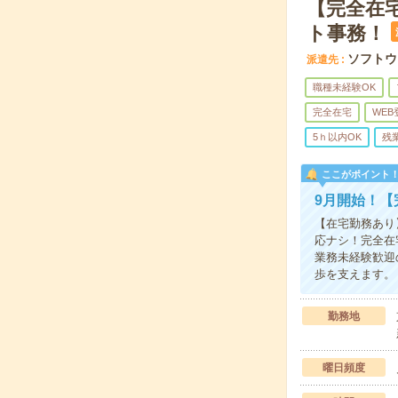
【完全在宅
ト事務！
ソフトウ
派遣先
職種未経験OK
完全在宅
WEB
5ｈ以内OK
残
ここがポイント
9月開始！【
【在宅勤務あり
応ナシ！完全在
業務未経験歓迎
歩を支えます。
勤務地
曜日頻度