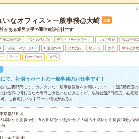
No
れいなオフィス＞一般事務@大崎
派遣
社がある業界大手の通信建設会社です
卒第二新卒OK
40～50代活躍
在宅・リモートワーク
しゅふ歓迎
WEB登録O
少
副業・WワークOK
IT通信Web
交費支給
駅歩5分
大手
職場が禁煙
rd
Excel
PowerPoint
WEB
！
社にて、社員サポートの一般事務のお仕事です！
社の主要部門にて、カンタンな一般事務業務をお願いします！＼週2回程度の
はお仕事に慣れるため毎日ご出社いただきますが、以降は週2日程度、在宅勤
貸与。ご自宅にネットワーク環境がある方
東京都品川区
大崎駅から徒歩5分／五反田駅から徒歩7分／大崎広小路駅から徒歩10分／高
5分
月～金の週5日