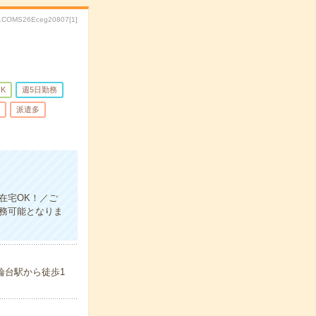
.COMS26Eceg20807[1]
K
週5日勤務
派遣多
在宅OK！／ご
務可能となりま
輪台駅から徒歩1