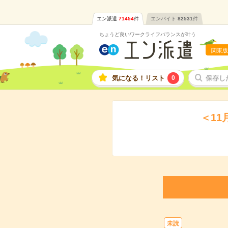
エン派遣
71454
件
エンバイト
82531
件
ちょうど良いワークライフバランスが叶う
関東版
気になる！リスト
0
保存し
＜1
未読