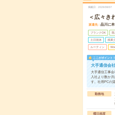
掲載日
2026/08/07
＜広々き
品川に本
派遣先
ブランクOK
既
土日祝休
残業
ルーティン
Wo
ここがポイント
大手通信会
大手通信工事会
入社より数か月
す。社用PCの
勤務地
曜日頻度