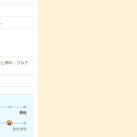
い。
請と押印・フロア
男性
コツコツ