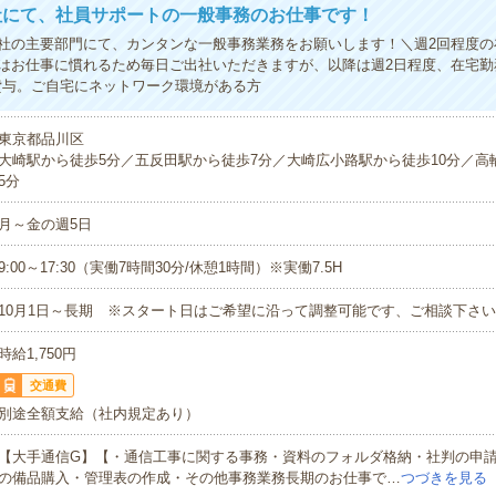
社にて、社員サポートの一般事務のお仕事です！
社の主要部門にて、カンタンな一般事務業務をお願いします！＼週2回程度の
はお仕事に慣れるため毎日ご出社いただきますが、以降は週2日程度、在宅勤
貸与。ご自宅にネットワーク環境がある方
東京都品川区
大崎駅から徒歩5分／五反田駅から徒歩7分／大崎広小路駅から徒歩10分／高
5分
月～金の週5日
9:00～17:30（実働7時間30分/休憩1時間）※実働7.5H
10月1日～長期 ※スタート日はご希望に沿って調整可能です、ご相談下さ
時給1,750円
交通費
別途全額支給（社内規定あり）
【大手通信G】【・通信工事に関する事務・資料のフォルダ格納・社判の申
の備品購入・管理表の作成・その他事務業務長期のお仕事で…
つづきを見る