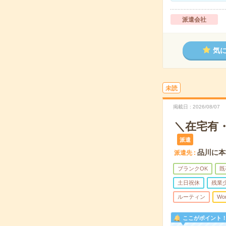
派遣会社
気
未読
掲載日
2026/08/07
＼在宅有
派遣
品川に本
派遣先
ブランクOK
既
土日祝休
残業
ルーティン
Wo
ここがポイント