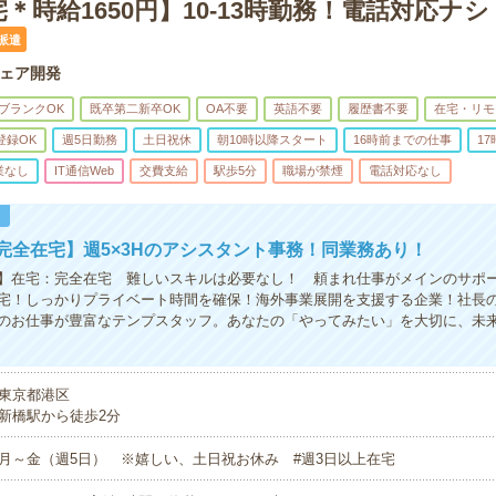
＊時給1650円】10-13時勤務！電話対応ナ
派遣
ェア開発
ブランクOK
既卒第二新卒OK
OA不要
英語不要
履歴書不要
在宅・リモ
登録OK
週5日勤務
土日祝休
朝10時以降スタート
16時前までの仕事
1
業なし
IT通信Web
交費支給
駅歩5分
職場が禁煙
電話対応なし
！
完全在宅】週5×3Hのアシスタント事務！同業務あり！
】在宅：完全在宅 難しいスキルは必要なし！ 頼まれ仕事がメインのサポ
宅！しっかりプライベート時間を確保！海外事業展開を支援する企業！社長
のお仕事が豊富なテンプスタッフ。あなたの「やってみたい」を大切に、未
東京都港区
新橋駅から徒歩2分
月～金（週5日） ※嬉しい、土日祝お休み #週3日以上在宅