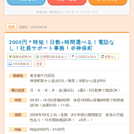
派遣会社
株式会社ホンダスタッフィングサービス
未読
掲載日
2026/08/08
2000円＊時短！日数×時間選べる！電話な
し！社員サポート事務！＠神保町
職種未経験OK
交通費別途支給あり
土日祝日が休み
残業なし
WEB登録OK
派遣
東京都千代田区
勤務地
神保町駅から徒歩2分／御茶ノ水駅から徒歩8分
月・火・水・木・金(週4日) ※週3～5日勤務で相談OK！
曜日頻度
09:00～16:00(実働6時間 休憩1時間)※実働6時間で時間相
時間
談OK！始業9:00～11:00…
2026年09月上旬～長期 約1年間の期間限定 延長の可能
期間
性あり！10月開始相談OK！ ※9月～！
時給2000円～2100円
時給