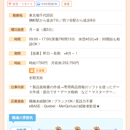
在宅・リモート
WEB登録OK
派遣
東京都千代田区
勤務地
麹町駅から徒歩7分／四ツ谷駅から徒歩8分
月～金（週5日）
曜日頻度
09:00～17:00(実働7時間15分 休憩45分)※8：30開始も相
時間
談OK！
【急募】即日～長期 ※8月～！
期間
時給1750円 月収例 253,750円
時給
交通費
全額支給
＊製品規格書の作成→専用商品情報のソフトを使ったデー
仕事内容
タ作成・提出です＊データ格納 など＊マスターデー…
職種未経験OK / ブランクOK / 英語力不要
応募資格
eBASE・Quebel・MerQuriusの経験者歓迎★
職場の雰囲気
年齢層