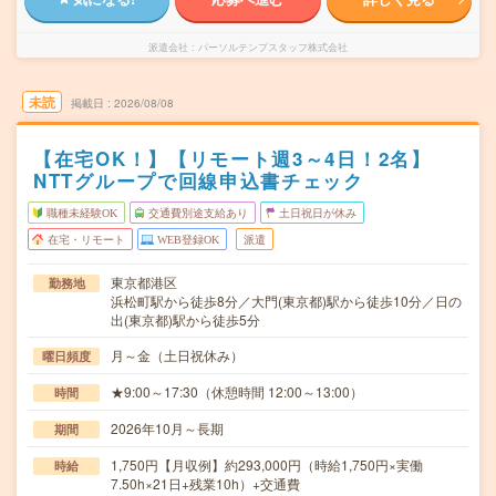
派遣会社
パーソルテンプスタッフ株式会社
未読
掲載日
2026/08/08
【在宅OK！】【リモート週3～4日！2名】
NTTグループで回線申込書チェック
職種未経験OK
交通費別途支給あり
土日祝日が休み
在宅・リモート
WEB登録OK
派遣
東京都港区
勤務地
浜松町駅から徒歩8分／大門(東京都)駅から徒歩10分／日の
出(東京都)駅から徒歩5分
月～金（土日祝休み）
曜日頻度
★9:00～17:30（休憩時間 12:00～13:00）
時間
2026年10月～長期
期間
1,750円【月収例】約293,000円（時給1,750円×実働
時給
7.50h×21日+残業10h）+交通費