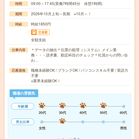
09:00～17:45(実働7時間45分 休憩1時間)
時間
2026年10月上旬～長期 ※10月～！
期間
時給1850円
時給
交通費
全額支給
＊データの抽出＊伝票の処理（システム）メイン業
仕事内容
務・・・請求書、勘定科目のチェック＊社員からの問い合
わ…
職種未経験OK / ブランクOK / パソコンスキル不要 / 英語力
応募資格
不要
※業界未経験OK！
職場の雰囲気
年齢層
20代
30代
40代
50代
60代
男女比率
女性
男性