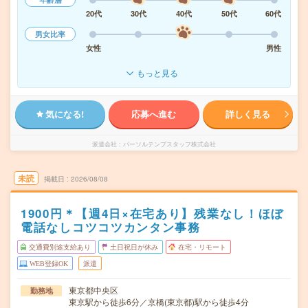
20代
30代
40代
50代
60代
男女比率
女性
男性
もっと見る
気になる!
応募へ進む
詳しく見る
派遣会社
パーソルテンプスタッフ株式会社
未読
掲載日
2026/08/08
1900円＊【週4日×在宅あり】残業なし！ほぼ
電話なしコツコツカンタン事務
交通費別途支給あり
土日祝日が休み
在宅・リモート
WEB登録OK
派遣
東京都中央区
勤務地
東京駅から徒歩6分／京橋(東京都)駅から徒歩4分