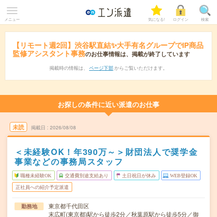
メニュー
気になる!
ログイン
検索
【リモート週2回】渋谷駅直結✨大手有名グループでIP商品
監修アシスタント事務
のお仕事情報は、掲載が終了しています
掲載時の情報は、
ページ下部
からご覧いただけます。
お探しの条件に近い派遣のお仕事
未読
掲載日
2026/08/08
＜未経験OK！年390万～＞財団法人で奨学金
事業などの事務局スタッフ
職種未経験OK
交通費別途支給あり
土日祝日が休み
WEB登録OK
正社員への紹介予定派遣
東京都千代田区
勤務地
末広町(東京都)駅から徒歩2分／秋葉原駅から徒歩5分／御