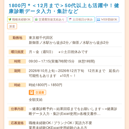
1800円＊＜12月まで＞50代以上も活躍中！健
康診断データ入力・集計など
職種未経験OK
交通費別途支給あり
土日祝日が休み
WEB登録OK
派遣
東京都千代田区
勤務地
新御茶ノ水駅から徒歩2分／御茶ノ水駅から徒歩2分
月～金（週5日） ※☆土日祝休みです
曜日頻度
09:00～17:15(実働7時間15分 休憩1時間)
時間
2026年10月上旬～2026年12月下旬 12月末まで 延長の
期間
可能性もあります ※10月～！
時給1800円～1850円
時給
交通費
全額支給
～健康診断予約～結果回収までをお願いします～○健康診
仕事内容
断データ入力・集計(Excel使用)○各種文書作…
職種未経験OK / ブランクOK / 英語力不要
応募資格
業界未経験OKExcel使用経験のある方