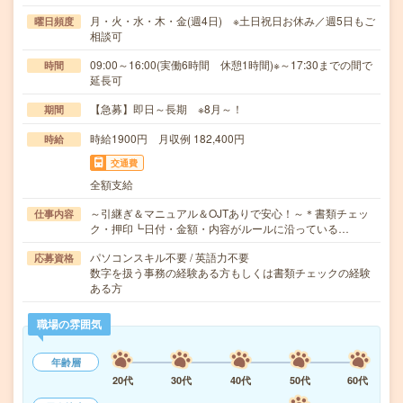
月・火・水・木・金(週4日) ※土日祝日お休み／週5日もご
曜日頻度
相談可
09:00～16:00(実働6時間 休憩1時間)※～17:30までの間で
時間
延長可
【急募】即日～長期 ※8月～！
期間
時給1900円 月収例 182,400円
時給
交通費
全額支給
～引継ぎ＆マニュアル＆OJTありで安心！～＊書類チェッ
仕事内容
ク・押印┗日付・金額・内容がルールに沿っている…
パソコンスキル不要 / 英語力不要
応募資格
数字を扱う事務の経験ある方もしくは書類チェックの経験
ある方
職場の雰囲気
年齢層
20代
30代
40代
50代
60代