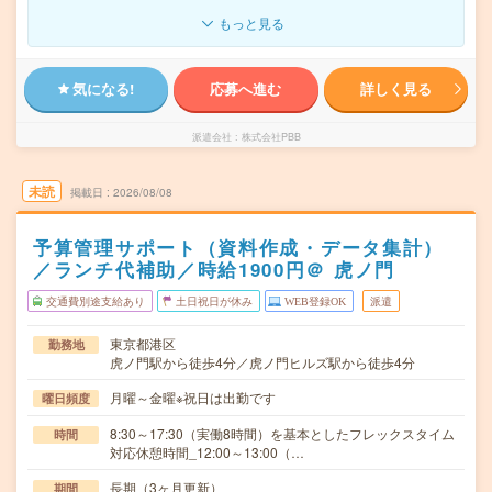
もっと見る
気になる!
応募へ進む
詳しく見る
派遣会社
株式会社PBB
未読
掲載日
2026/08/08
予算管理サポート（資料作成・データ集計）
／ランチ代補助／時給1900円＠ 虎ノ門
交通費別途支給あり
土日祝日が休み
WEB登録OK
派遣
東京都港区
勤務地
虎ノ門駅から徒歩4分／虎ノ門ヒルズ駅から徒歩4分
月曜～金曜※祝日は出勤です
曜日頻度
8:30～17:30（実働8時間）を基本としたフレックスタイム
時間
対応休憩時間_12:00～13:00（…
長期（3ヶ月更新）
期間