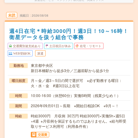
未読
掲載日
2026/08/08
週4日在宅＊時給3000円！週3日！10～16時！
衛星データを扱う組合で事務
交通費別途支給あり
土日祝日が休み
在宅・リモート
WEB登録OK
派遣
東京都中央区
勤務地
新日本橋駅から徒歩3分／三越前駅から徒歩1分
月～金／週3～5日の間で選択可 ※必ず勤務する曜日：
曜日頻度
火・水・金 #週3日以上在宅
10:00-16:00（休憩60分）実働5時間（残業少なめ！）
時間
2026年09月01日～長期 ※開始日相談OK ※9月～！
期間
時給3000円 月収例 30万円 時給3000円×実働5h×週5日
時給
×4週 ※月収例を保証するものではありません。※給与即受
取りサービス利用可（利用条件有）
交通費