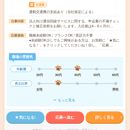
交通費
通勤交通費の支給あり（当社規定による）
法人向け通信回線サービスに関する、申込書の不備チェッ
仕事内容
クと修正依頼をお願いします。入社後は4～6ヶ月の…
職種未経験OK / ブランクOK / 英語力不要
応募資格
●未経験OK少しでもご興味がある方は、お気軽に「★気に
なる！」をクリックしてくださいね！但し、「応募…
職場の雰囲気
年齢層
20代
30代
40代
50代
60代
男女比率
女性
男性
もっと見る
気になる!
応募へ進む
詳しく見る
派遣会社
ヒューマンリソシア株式会社 関東オフィス