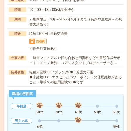
10：00～18：00(休憩60分)
時間
＜期間限定＞9月～2027年2月末まで（長期や直雇用への切
期間
替実績あり）
時給1800円+通勤交通費
時給
交通費
別途全額支給あり
・運営マニュアルや打ち合わせ用資料などの書類作成サポ
仕事内容
ート（メイン業務）→アシスタントプロデューサーさ…
職種未経験OK / ブランクOK / 英語力不要
応募資格
◆未経験OK！エクセルとパワーポイントの使用経験がある
こと（学校での使用経験でOKです)
職場の雰囲気
年齢層
20代
30代
40代
50代
60代
男女比率
女性
男性