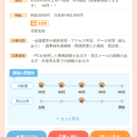
期間
す） ※9月～！
時給3300円 月収例 462,000円
時給
交通費
全額支給
・会議運営や進捗管理・アクセス申請、データ管理（紙も
仕事内容
あり）・議事録作成補助・関係部署との連絡・英語使…
・PCを使用した事務経験がある方・英文メールの経験のあ
応募資格
る方・外資系企業での経験のある方
職場の雰囲気
年齢層
20代
30代
40代
50代
60代
男女比率
女性
男性
もっと見る
気になる!
応募へ進む
詳しく見る