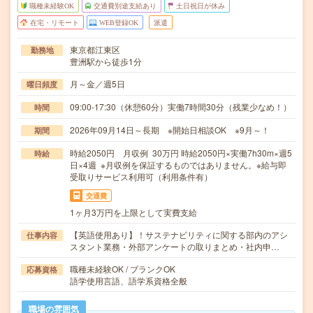
職種未経験OK
交通費別途支給あり
土日祝日が休み
在宅・リモート
WEB登録OK
派遣
東京都江東区
勤務地
豊洲駅から徒歩1分
月～金／週5日
曜日頻度
09:00-17:30（休憩60分）実働7時間30分（残業少なめ！）
時間
2026年09月14日～長期 ※開始日相談OK ※9月～！
期間
時給2050円 月収例 30万円 時給2050円×実働7h30m×週5
時給
日×4週 ※月収例を保証するものではありません。※給与即
受取りサービス利用可（利用条件有）
交通費
1ヶ月3万円を上限として実費支給
【英語使用あり】！サステナビリティに関する部内のアシ
仕事内容
スタント業務・外部アンケートの取りまとめ・社内申…
職種未経験OK / ブランクOK
応募資格
語学使用言語、語学系資格全般
職場の雰囲気