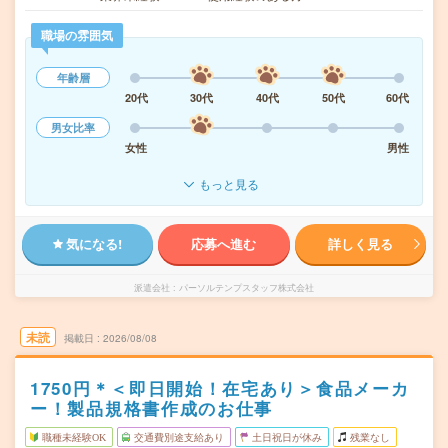
職場の雰囲気
年齢層
20代
30代
40代
50代
60代
男女比率
女性
男性
もっと見る
気になる!
応募へ進む
詳しく見る
派遣会社
パーソルテンプスタッフ株式会社
未読
掲載日
2026/08/08
1750円＊＜即日開始！在宅あり＞食品メーカ
ー！製品規格書作成のお仕事
職種未経験OK
交通費別途支給あり
土日祝日が休み
残業なし