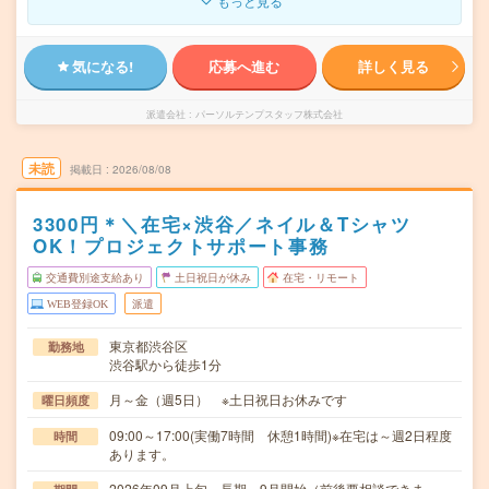
もっと見る
気になる!
応募へ進む
詳しく見る
派遣会社
パーソルテンプスタッフ株式会社
未読
掲載日
2026/08/08
3300円＊＼在宅×渋谷／ネイル＆Tシャツ
OK！プロジェクトサポート事務
交通費別途支給あり
土日祝日が休み
在宅・リモート
WEB登録OK
派遣
東京都渋谷区
勤務地
渋谷駅から徒歩1分
月～金（週5日） ※土日祝日お休みです
曜日頻度
09:00～17:00(実働7時間 休憩1時間)※在宅は～週2日程度
時間
あります。
2026年09月上旬～長期 9月開始（前後要相談できま