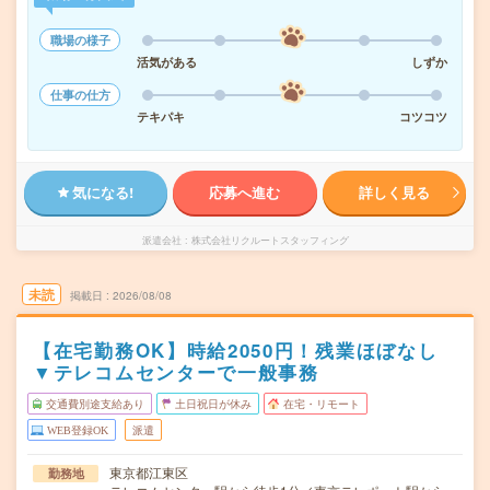
職場の様子
活気がある
しずか
仕事の仕方
テキパキ
コツコツ
気になる!
応募へ進む
詳しく見る
派遣会社
株式会社リクルートスタッフィング
未読
掲載日
2026/08/08
【在宅勤務OK】時給2050円！残業ほぼなし
▼テレコムセンターで一般事務
交通費別途支給あり
土日祝日が休み
在宅・リモート
WEB登録OK
派遣
東京都江東区
勤務地