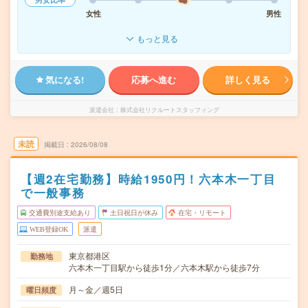
女性
男性
もっと見る
気になる!
応募へ進む
詳しく見る
派遣会社
株式会社リクルートスタッフィング
未読
掲載日
2026/08/08
【週2在宅勤務】時給1950円！六本木一丁目
で一般事務
交通費別途支給あり
土日祝日が休み
在宅・リモート
WEB登録OK
派遣
東京都港区
勤務地
六本木一丁目駅から徒歩1分／六本木駅から徒歩7分
月～金／週5日
曜日頻度