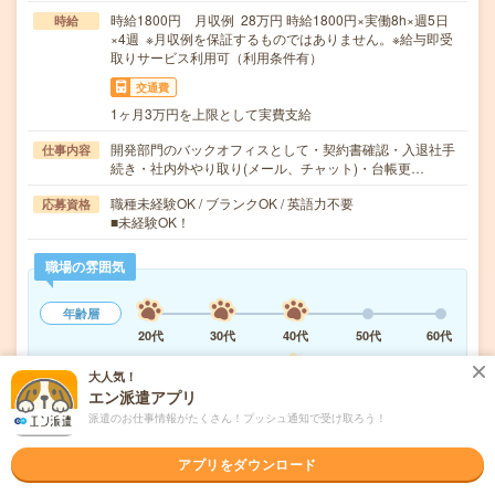
時給1800円 月収例 28万円 時給1800円×実働8h×週5日
時給
×4週 ※月収例を保証するものではありません。※給与即受
取りサービス利用可（利用条件有）
交通費
1ヶ月3万円を上限として実費支給
開発部門のバックオフィスとして・契約書確認・入退社手
仕事内容
続き・社内外やり取り(メール、チャット)・台帳更…
職種未経験OK / ブランクOK / 英語力不要
応募資格
■未経験OK！
職場の雰囲気
年齢層
20代
30代
40代
50代
60代
職場の様子
大人気！
活気がある
しずか
エン派遣アプリ
派遣のお仕事情報がたくさん！プッシュ通知で受け取ろう！
もっと見る
アプリをダウンロード