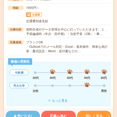
1900円～
時給
交通費
交通費別途支給
資料作成やデータ管理を中心に行っていただきます。１．
仕事内容
予算編成時（年次・四半期）・当初予算（OB）・事…
ブランクOK
応募資格
・Outlookでのメール対応・Excel：基本操作、簡単な表計
算・書式設定・Word：送付書などの…
職場の雰囲気
年齢層
20代
30代
40代
50代
60代
男女比率
女性
男性
もっと見る
気になる!
応募へ進む
詳しく見る