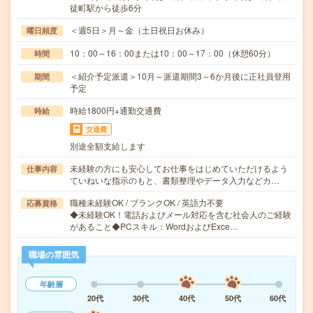
徒町駅から徒歩6分
＜週5日＞月～金（土日祝日お休み）
曜日頻度
10：00～16：00または10：00～17：00（休憩60分）
時間
＜紹介予定派遣＞10月～派遣期間3～6か月後に正社員登用
期間
予定
時給1800円+通勤交通費
時給
交通費
別途全額支給します
未経験の方にも安心してお仕事をはじめていただけるよう
仕事内容
ていねいな指示のもと、書類整理やデータ入力などカ…
職種未経験OK / ブランクOK / 英語力不要
応募資格
◆未経験OK！電話およびメール対応を含む社会人のご経験
があること◆PCスキル：WordおよびExce…
職場の雰囲気
年齢層
20代
30代
40代
50代
60代