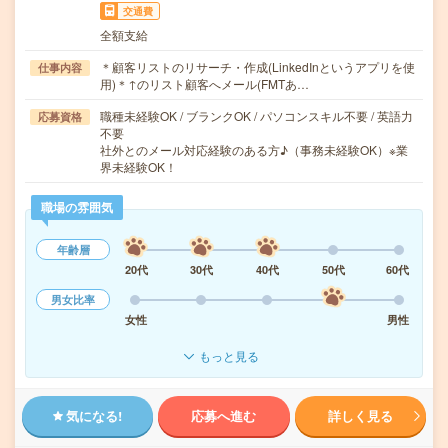
交通費
全額支給
＊顧客リストのリサーチ・作成(LinkedInというアプリを使
仕事内容
用)＊↑のリスト顧客へメール(FMTあ…
職種未経験OK / ブランクOK / パソコンスキル不要 / 英語力
応募資格
不要
社外とのメール対応経験のある方♪（事務未経験OK）※業
界未経験OK！
職場の雰囲気
年齢層
20代
30代
40代
50代
60代
男女比率
女性
男性
もっと見る
気になる!
応募へ進む
詳しく見る