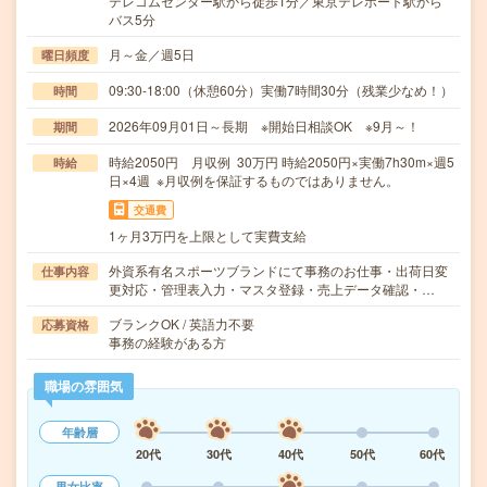
テレコムセンター駅から徒歩1分／東京テレポート駅から
バス5分
月～金／週5日
曜日頻度
09:30-18:00（休憩60分）実働7時間30分（残業少なめ！）
時間
2026年09月01日～長期 ※開始日相談OK ※9月～！
期間
時給2050円 月収例 30万円 時給2050円×実働7h30m×週5
時給
日×4週 ※月収例を保証するものではありません。
交通費
1ヶ月3万円を上限として実費支給
外資系有名スポーツブランドにて事務のお仕事・出荷日変
仕事内容
更対応・管理表入力・マスタ登録・売上データ確認・…
ブランクOK / 英語力不要
応募資格
事務の経験がある方
職場の雰囲気
年齢層
20代
30代
40代
50代
60代
男女比率