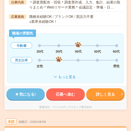
＊調査票配布・回収＊調査票作成、入力、集計、結果の取
仕事内容
りまとめ＊Webリサーチ業務＊会議設定・準備・日…
職種未経験OK / ブランクOK / 英語力不要
応募資格
※業界未経験OK！
職場の雰囲気
年齢層
20代
30代
40代
50代
60代
男女比率
女性
男性
もっと見る
気になる!
応募へ進む
詳しく見る
派遣会社
パーソルテンプスタッフ株式会社
未読
掲載日
2026/08/08