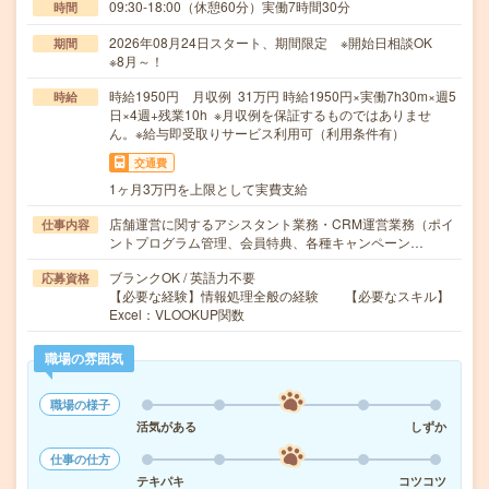
09:30-18:00（休憩60分）実働7時間30分
時間
2026年08月24日スタート、期間限定 ※開始日相談OK
期間
※8月～！
時給1950円 月収例 31万円 時給1950円×実働7h30m×週5
時給
日×4週+残業10h ※月収例を保証するものではありませ
ん。※給与即受取りサービス利用可（利用条件有）
交通費
1ヶ月3万円を上限として実費支給
店舗運営に関するアシスタント業務・CRM運営業務（ポイ
仕事内容
ントプログラム管理、会員特典、各種キャンペーン…
ブランクOK / 英語力不要
応募資格
【必要な経験】情報処理全般の経験 【必要なスキル】
Excel：VLOOKUP関数
職場の雰囲気
職場の様子
活気がある
しずか
仕事の仕方
テキパキ
コツコツ