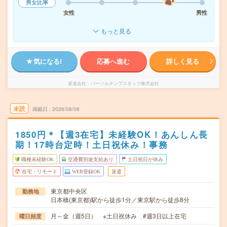
男女比率
女性
男性
もっと見る
気になる!
応募へ進む
詳しく見る
派遣会社
パーソルテンプスタッフ株式会社
未読
掲載日
2026/08/08
1850円＊【週3在宅】未経験OK！あんしん長
期！17時台定時！土日祝休み！事務
職種未経験OK
交通費別途支給あり
土日祝日が休み
在宅・リモート
WEB登録OK
派遣
東京都中央区
勤務地
日本橋(東京都)駅から徒歩1分／東京駅から徒歩8分
月～金（週5日） ※土日祝休み #週3日以上在宅
曜日頻度