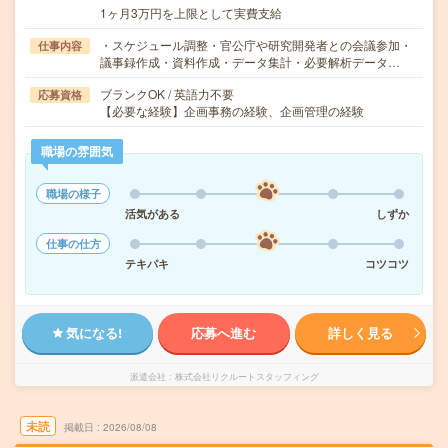
1ヶ月3万円を上限として実費支給
・スケジュール調整・官公庁や研究開発者との会議参加・
仕事内容
議事録作成・資料作成・データ集計・必要解析データ…
ブランクOK / 英語力不要
応募資格
【必要な経験】企画事務の経験、企画管理の経験
職場の雰囲気
職場の様子
活気がある
しずか
仕事の仕方
テキパキ
コツコツ
気になる!
応募へ進む
詳しく見る
派遣会社
株式会社リクルートスタッフィング
未読
掲載日
2026/08/08