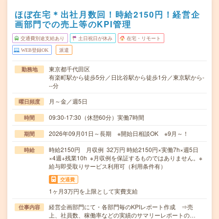
ほぼ在宅＊出社月数回！時給2150円！経営企
画部門での売上等のKPI管理
交通費別途支給あり
土日祝日が休み
在宅・リモート
WEB登録OK
派遣
東京都千代田区
勤務地
有楽町駅から徒歩5分／日比谷駅から徒歩1分／東京駅から-
--分
月～金／週5日
曜日頻度
09:30-17:30（休憩60分）実働7時間
時間
2026年09月01日～長期 ※開始日相談OK ※9月～！
期間
時給2150円 月収例 32万円 時給2150円×実働7h×週5日
時給
×4週+残業10h ※月収例を保証するものではありません。※
給与即受取りサービス利用可（利用条件有）
交通費
1ヶ月3万円を上限として実費支給
経営企画部門にて・各部門毎のKPIレポート作成 ⇒売
仕事内容
上、社員数、稼働率などの実績のサマリーレポートの…