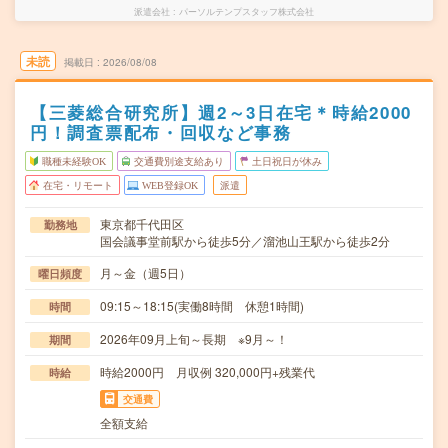
派遣会社
パーソルテンプスタッフ株式会社
未読
掲載日
2026/08/08
【三菱総合研究所】週2～3日在宅＊時給2000
円！調査票配布・回収など事務
職種未経験OK
交通費別途支給あり
土日祝日が休み
在宅・リモート
WEB登録OK
派遣
東京都千代田区
勤務地
国会議事堂前駅から徒歩5分／溜池山王駅から徒歩2分
月～金（週5日）
曜日頻度
09:15～18:15(実働8時間 休憩1時間)
時間
2026年09月上旬～長期 ※9月～！
期間
時給2000円 月収例 320,000円+残業代
時給
交通費
全額支給