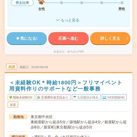
男女比率
女性
男性
もっと見る
気になる!
応募へ進む
詳しく見る
派遣会社
株式会社PBB
未読
掲載日
2026/08/08
＜未経験OK＊時給1800円＞フリマイベント
用資料作りのサポートなど一般事務
職種未経験OK
交通費別途支給あり
土日祝日が休み
WEB登録OK
派遣
東京都中央区
勤務地
東銀座駅から徒歩5分／築地駅から徒歩4分／銀座駅から徒
歩8分／新富町(東京都)駅から徒歩5分
＜週5日＞月～金（土日祝日お休み）
曜日頻度