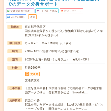
でのデータ分析サポート
交通費別途支給あり
土日祝日が休み
在宅・リモート
WEB登録OK
派遣
東京都千代田区
勤務地
国会議事堂前駅から徒歩2分／溜池山王駅から徒歩2分／赤
坂(東京都)駅から徒歩5分
月～金※土日休み！#週3日以上在宅
曜日頻度
9:30～18:00(実働:7時間30分) (休憩60分)
時間
2026/9/上旬～長期（3カ月以上） ★9月～OK！
期間
時給2900円
時給
交通費
交通費支給
【主な仕事内容】大手通信会社にて契約者データや端末販
仕事内容
売データの抽出・分析業務を担当。Snowflak…
英語力不要
応募資格
SQLを用いたデータ抽出経験、Excelでの集計経験（ピボッ
トテーブル等）、関係者とのコミュニケーシ…