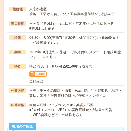
東京都港区
勤務地
溜池山王駅から徒歩1分／国会議事堂前駅から徒歩4分
月～金（週5日） ※土日祝・年末年始は完全にお休み！
曜日頻度
#週3日以上在宅
09:30～18:00(実働7時間30分 休憩1時間)※＜9:00開始も
時間
ご相談可能です♪＞
2026年10月上旬～長期 9月の前倒しスタートも相談可能
期間
です！ ※10月～！
時給1950円 月収例 292,500円+残業代
時給
交通費
全額支給
＊売上データの集計・抽出（Excel使用）＊加盟店へ請求・
仕事内容
支払い業務＊報告資料の修正／作成＊オンライ…
職種未経験OK / ブランクOK / 英語力不要
応募資格
■Excel（マクロ・VBA）の実務経験■分析結果の報告
（WEB会議などで）の経験ある方
職場の雰囲気