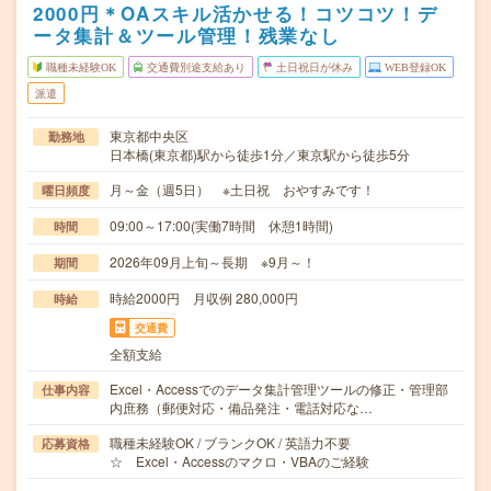
2000円＊OAスキル活かせる！コツコツ！デ
ータ集計＆ツール管理！残業なし
職種未経験OK
交通費別途支給あり
土日祝日が休み
WEB登録OK
派遣
東京都中央区
勤務地
日本橋(東京都)駅から徒歩1分／東京駅から徒歩5分
月～金（週5日） ※土日祝 おやすみです！
曜日頻度
09:00～17:00(実働7時間 休憩1時間)
時間
2026年09月上旬～長期 ※9月～！
期間
時給2000円 月収例 280,000円
時給
交通費
全額支給
Excel・Accessでのデータ集計管理ツールの修正・管理部
仕事内容
内庶務（郵便対応・備品発注・電話対応な…
職種未経験OK / ブランクOK / 英語力不要
応募資格
☆ Excel・Accessのマクロ・VBAのご経験