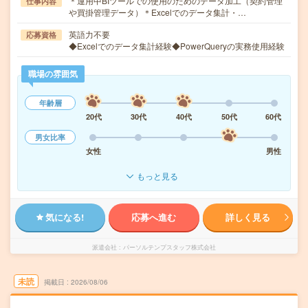
＊運用中BIツールでの使用のためのデータ加工（契約管理
仕事内容
や買掛管理データ）＊Excelでのデータ集計・…
英語力不要
応募資格
◆Excelでのデータ集計経験◆PowerQueryの実務使用経験
職場の雰囲気
年齢層
20代
30代
40代
50代
60代
男女比率
女性
男性
もっと見る
気になる!
応募へ進む
詳しく見る
派遣会社
パーソルテンプスタッフ株式会社
未読
掲載日
2026/08/06