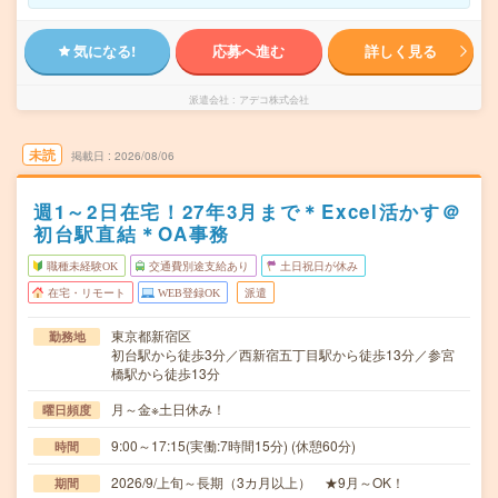
気になる!
応募へ進む
詳しく見る
派遣会社
アデコ株式会社
未読
掲載日
2026/08/06
週1～2日在宅！27年3月まで＊Excel活かす＠
初台駅直結＊OA事務
職種未経験OK
交通費別途支給あり
土日祝日が休み
在宅・リモート
WEB登録OK
派遣
東京都新宿区
勤務地
初台駅から徒歩3分／西新宿五丁目駅から徒歩13分／参宮
橋駅から徒歩13分
月～金※土日休み！
曜日頻度
9:00～17:15(実働:7時間15分) (休憩60分)
時間
2026/9/上旬～長期（3カ月以上） ★9月～OK！
期間