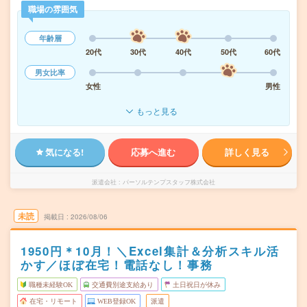
職場の雰囲気
年齢層
20代
30代
40代
50代
60代
男女比率
女性
男性
もっと見る
気になる!
応募へ進む
詳しく見る
派遣会社
パーソルテンプスタッフ株式会社
未読
掲載日
2026/08/06
1950円＊10月！＼Excel集計＆分析スキル活
かす／ほぼ在宅！電話なし！事務
職種未経験OK
交通費別途支給あり
土日祝日が休み
在宅・リモート
WEB登録OK
派遣