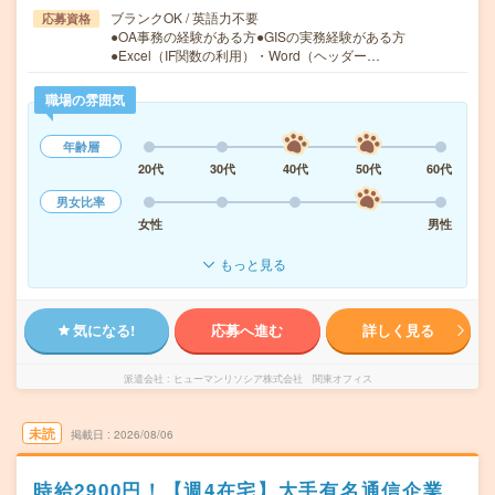
ブランクOK / 英語力不要
応募資格
●OA事務の経験がある方●GISの実務経験がある方
●Excel（IF関数の利用）・Word（ヘッダー…
職場の雰囲気
年齢層
20代
30代
40代
50代
60代
男女比率
女性
男性
もっと見る
気になる!
応募へ進む
詳しく見る
派遣会社
ヒューマンリソシア株式会社 関東オフィス
未読
掲載日
2026/08/06
時給2900円！【週4在宅】大手有名通信企業