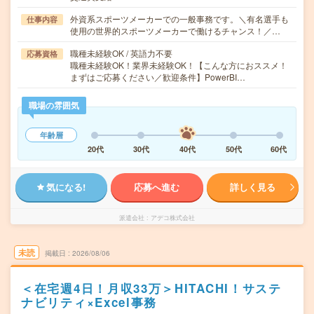
外資系スポーツメーカーでの一般事務です。＼有名選手も
仕事内容
使用の世界的スポーツメーカーで働けるチャンス！／…
職種未経験OK / 英語力不要
応募資格
職種未経験OK！業界未経験OK！【こんな方におススメ！
まずはご応募ください／歓迎条件】PowerBI…
職場の雰囲気
年齢層
20代
30代
40代
50代
60代
気になる!
応募へ進む
詳しく見る
派遣会社
アデコ株式会社
未読
掲載日
2026/08/06
＜在宅週4日！月収33万＞HITACHI！サステ
ナビリティ×Excel事務