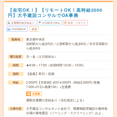
【在宅OK！】【リモートOK！高時給2000
円】大手建設コンサルでOA事務
交通費別途支給あり
土日祝日が休み
在宅・リモート
WEB登録OK
派遣
東京都中央区
勤務地
浜町駅から徒歩5分／人形町駅から徒歩6分／水天宮前駅か
ら徒歩6分
月～金（土日祝休み）
曜日頻度
★9:00～17:00（休憩時間 12:00～13:00）
時間
【急募】即日～長期
期間
2,000円【月収例】約314,000円（時給2,000円×実働
時給
7.00h×21日+残業10h）+交通費
交通費
通勤交通費の支給あり（当社規定による）
大手建設コンサルタント会社で、廃棄物処理施設や最終処
仕事内容
分場の適地選定（ゾーニング・スクリーニング）およ…