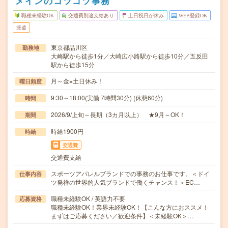
メインのコツコツ事務
職種未経験OK
交通費別途支給あり
土日祝日が休み
WEB登録OK
派遣
東京都品川区
勤務地
大崎駅から徒歩1分／大崎広小路駅から徒歩10分／五反田
駅から徒歩15分
月～金※土日休み！
曜日頻度
9:30～18:00(実働:7時間30分) (休憩60分)
時間
2026/9/上旬～長期（3カ月以上） ★9月～OK！
期間
時給1900円
時給
交通費
交通費支給
スポーツアパレルブランドでの事務のお仕事です。＜ドイ
仕事内容
ツ発祥の世界的人気ブランドで働くチャンス！＞EC…
職種未経験OK / 英語力不要
応募資格
職種未経験OK！業界未経験OK！【こんな方におススメ！
まずはご応募ください／歓迎条件】＜未経験OK＞…