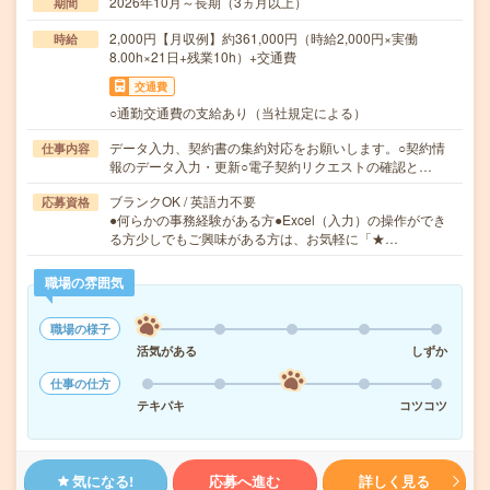
2026年10月～長期（3ヵ月以上）
期間
2,000円【月収例】約361,000円（時給2,000円×実働
時給
8.00h×21日+残業10h）+交通費
交通費
○通勤交通費の支給あり（当社規定による）
データ入力、契約書の集約対応をお願いします。○契約情
仕事内容
報のデータ入力・更新○電子契約リクエストの確認と…
ブランクOK / 英語力不要
応募資格
●何らかの事務経験がある方●Excel（入力）の操作ができ
る方少しでもご興味がある方は、お気軽に「★…
職場の雰囲気
職場の様子
活気がある
しずか
仕事の仕方
テキパキ
コツコツ
気になる!
応募へ進む
詳しく見る