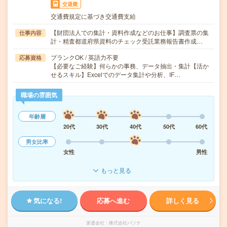
交通費
交通費規定に基づき交通費支給
【財団法人での集計・資料作成などのお仕事】調査票の集
仕事内容
計・精査都道府県資料のチェック受託業務報告書作成…
ブランクOK / 英語力不要
応募資格
【必要なご経験】何らかの事務、データ抽出・集計【活か
せるスキル】Excelでのデータ集計や分析、IF…
職場の雰囲気
年齢層
20代
30代
40代
50代
60代
男女比率
女性
男性
もっと見る
気になる!
応募へ進む
詳しく見る
派遣会社
株式会社パソナ