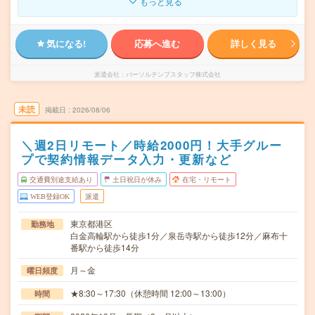
もっと見る
気になる!
応募へ進む
詳しく見る
派遣会社
パーソルテンプスタッフ株式会社
未読
掲載日
2026/08/06
＼週2日リモート／時給2000円！大手グルー
プで契約情報データ入力・更新など
交通費別途支給あり
土日祝日が休み
在宅・リモート
WEB登録OK
派遣
東京都港区
勤務地
白金高輪駅から徒歩1分／泉岳寺駅から徒歩12分／麻布十
番駅から徒歩14分
月～金
曜日頻度
★8:30～17:30（休憩時間 12:00～13:00）
時間