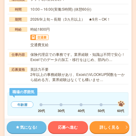
10:00～16:00(実働:5時間) (休憩60分)
時間
2026/9/上旬～長期（3カ月以上） ★9月～OK！
期間
時給1800円
時給
交通費
交通費支給
保険代理店での事務です。業界経験・知識は不問で安心！
仕事内容
Excelでのデータの加工・移行をはじめ、部内の…
英語力不要
応募資格
2年以上の事務経験があり、ExcelのVLOOKUP関数を一か
ら組める方。業界経験はなくても構いませ…
職場の雰囲気
年齢層
20代
30代
40代
50代
60代
気になる!
応募へ進む
詳しく見る