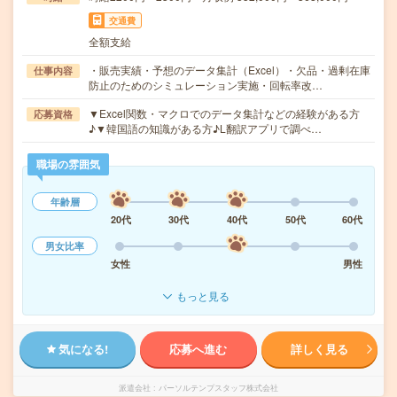
交通費
全額支給
・販売実績・予想のデータ集計（Excel）・欠品・過剰在庫
仕事内容
防止のためのシミュレーション実施・回転率改…
▼Excel関数・マクロでのデータ集計などの経験がある方
応募資格
♪▼韓国語の知識がある方♪L翻訳アプリで調べ…
職場の雰囲気
年齢層
20代
30代
40代
50代
60代
男女比率
女性
男性
もっと見る
気になる!
応募へ進む
詳しく見る
派遣会社
パーソルテンプスタッフ株式会社