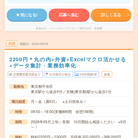
気になる!
応募へ進む
詳しく見る
派遣会社
パーソルテンプスタッフ株式会社 首都圏
未読
掲載日
2026/08/06
2200円＊丸の内×外資×Excelマクロ活かせる
×データ集計・業務効率化
交通費別途支給あり
土日祝日が休み
WEB登録OK
派遣
東京都中央区
勤務地
東京駅から徒歩5分／京橋(東京都)駅から徒歩1分
月～金（週5日） ※土日祝休み！
曜日頻度
09:00～18:00(実働8時間 休憩1時間)
時間
2026年09月上旬～長期 10月開始も相談ください ※9月
期間
～！
時給2200円～2300円 月収例 352,000円～368,000円
時給