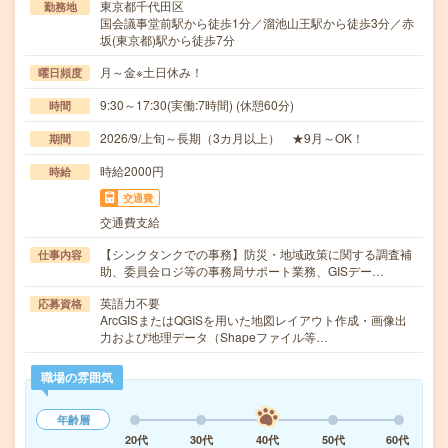
東京都千代田区
勤務地
国会議事堂前駅から徒歩1分／溜池山王駅から徒歩3分／赤
坂(東京都)駅から徒歩7分
月～金※土日休み！
曜日頻度
9:30～17:30(実働:7時間) (休憩60分)
時間
2026/9/上旬～長期（3カ月以上） ★9月～OK！
期間
時給2000円
時給
交通費
交通費支給
【シンクタンクでの事務】防災・地域政策に関する調査補
仕事内容
助、委員会ロジ等の事務局サポート業務、GISデー…
英語力不要
応募資格
ArcGISまたはQGISを用いた地図レイアウト作成・画像出
力および地理データ（Shapeファイル等…
職場の雰囲気
年齢層
20代
30代
40代
50代
60代