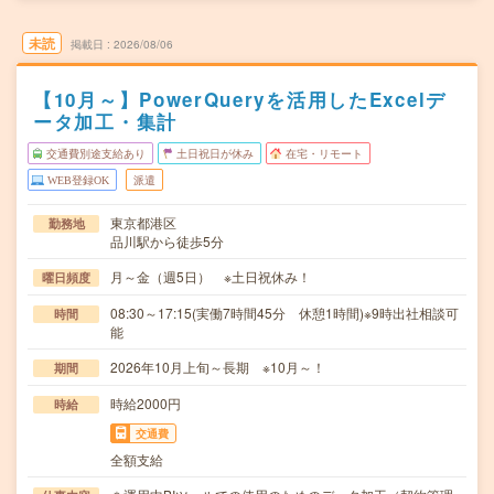
未読
掲載日
2026/08/06
【10月～】PowerQueryを活用したExcelデ
ータ加工・集計
交通費別途支給あり
土日祝日が休み
在宅・リモート
WEB登録OK
派遣
東京都港区
勤務地
品川駅から徒歩5分
月～金（週5日） ※土日祝休み！
曜日頻度
08:30～17:15(実働7時間45分 休憩1時間)※9時出社相談可
時間
能
2026年10月上旬～長期 ※10月～！
期間
時給2000円
時給
交通費
全額支給