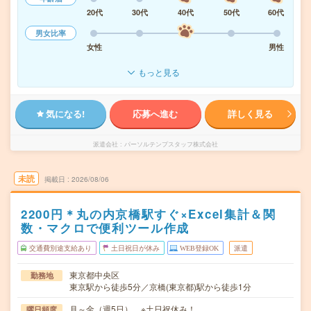
20代
30代
40代
50代
60代
男女比率
女性
男性
もっと見る
気になる!
応募へ進む
詳しく見る
派遣会社
パーソルテンプスタッフ株式会社
未読
掲載日
2026/08/06
2200円＊丸の内京橋駅すぐ×Excel集計＆関
数・マクロで便利ツール作成
交通費別途支給あり
土日祝日が休み
WEB登録OK
派遣
東京都中央区
勤務地
東京駅から徒歩5分／京橋(東京都)駅から徒歩1分
月～金（週5日） ※土日祝休み！
曜日頻度