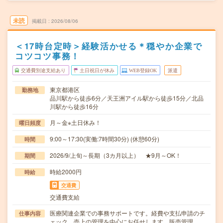
未読
掲載日
2026/08/06
＜17時台定時＞経験活かせる＊穏やか企業で
コツコツ事務！
交通費別途支給あり
土日祝日が休み
WEB登録OK
派遣
東京都港区
勤務地
品川駅から徒歩6分／天王洲アイル駅から徒歩15分／北品
川駅から徒歩16分
月～金※土日休み！
曜日頻度
9:00～17:30(実働:7時間30分) (休憩60分)
時間
2026/9/上旬～長期（3カ月以上） ★9月～OK！
期間
時給2000円
時給
交通費
交通費支給
医療関連企業での事務サポートです。経費や支払申請のチ
仕事内容
ェック、売上の管理を中心にお任せします。販売管理…