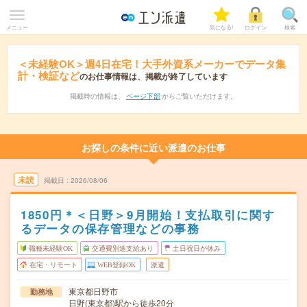
メニュー
気になる!
ログイン
検索
＜未経験OK＞週4日在宅！大手外資系メーカーでデータ集
計・検証など
のお仕事情報は、掲載が終了しています
掲載時の情報は、
ページ下部
からご覧いただけます。
お探しの条件に近い派遣のお仕事
未読
掲載日
2026/08/06
1850円＊＜日野＞9月開始！支払取引に関す
るデータの保存管理などの事務
職種未経験OK
交通費別途支給あり
土日祝日が休み
在宅・リモート
WEB登録OK
派遣
東京都日野市
勤務地
日野(東京都)駅から徒歩20分