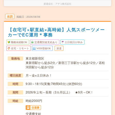
派遣会社
アデコ株式会社
未読
掲載日
2026/08/06
【在宅可×駅直結×高時給】人気スポーツメー
カーでEC運用＊事務
職種未経験OK
交通費別途支給あり
土日祝日が休み
在宅・リモート
WEB登録OK
派遣
東京都新宿区
勤務地
東新宿駅から徒歩2分／新宿三丁目駅から徒歩12分／若松
河田駅から徒歩12分
月～金※土日休み！
曜日頻度
9:30～18:15(実働:7時間45分) (休憩60分)
時間
2026/9/上旬～長期（3カ月以上） ★9月～OK！
期間
時給2000円
時給
交通費
交通費支給