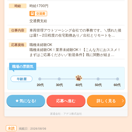
時給1700円
時給
交通費
交通費支給
車両管理アウトソーシング会社での事務です。＼慣れた後
仕事内容
は週1～2日程度の在宅勤務あり／出社とリモートを…
職種未経験OK
応募資格
職種未経験OK！業界未経験OK！【こんな方におススメ！
まずはご応募ください／歓迎条件】既に関数が組ま…
職場の雰囲気
年齢層
20代
30代
40代
50代
60代
気になる!
応募へ進む
詳しく見る
派遣会社
アデコ株式会社
未読
掲載日
2026/08/06