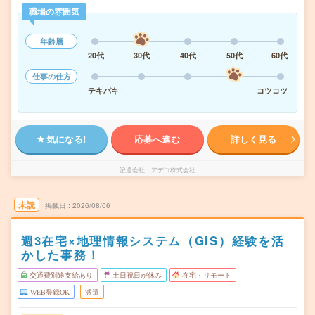
職場の雰囲気
年齢層
20代
30代
40代
50代
60代
仕事の仕方
テキパキ
コツコツ
気になる!
応募へ進む
詳しく見る
派遣会社
アデコ株式会社
未読
掲載日
2026/08/06
週3在宅×地理情報システム（GIS）経験を活
かした事務！
交通費別途支給あり
土日祝日が休み
在宅・リモート
WEB登録OK
派遣