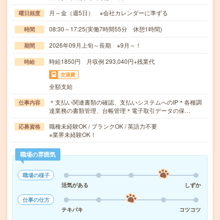
月～金（週5日） ※会社カレンダーに準ずる
曜日頻度
08:30～17:25(実働7時間55分 休憩1時間)
時間
2026年09月上旬～長期 ※9月～！
期間
時給1850円 月収例 293,040円+残業代
時給
交通費
全額支給
＊支払い関連書類の確認、支払いシステムへのIP＊各種調
仕事内容
達業務の書類管理、台帳管理＊電子取引データの保…
職種未経験OK / ブランクOK / 英語力不要
応募資格
※業界未経験OK！
職場の雰囲気
職場の様子
活気がある
しずか
仕事の仕方
テキパキ
コツコツ