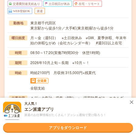
交通費別途支給あり
土日祝日が休み
在宅・リモート
WEB登録OK
派遣
東京都千代田区
勤務地
東京駅から徒歩1分／大手町(東京都)駅から徒歩1分
月～金（週5日） ※土日祝休み ※GW、夏季休暇、年末年
曜日頻度
始の休暇ながめ（会社カレンダー有） #週3日以上在宅
08:50～17:20(実働7時間30分 休憩1時間)
時間
2026年10月上旬～長期 ※10月～！
期間
時給2100円 月収例 315,000円+残業代
時給
交通費
全額支給
＊データ集計・収集（8割）→ 温室効果ガス、エネルギ
仕事内容
ー消費量など！＊操作マニュアル、解説資料の作成/…
大人気！
エン派遣アプリ
英語力不要
応募資格
派遣のお仕事情報がたくさん！プッシュ通知で受け取ろう！
・Excelデータ集計/加工のご経験→ ピボットテーブル/マ
クロ/VBA（新規から）
アプリをダウンロード
職場の雰囲気