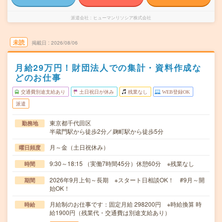
派遣会社
ヒューマンリソシア株式会社
未読
掲載日
2026/08/06
月給29万円！財団法人での集計・資料作成な
どのお仕事
交通費別途支給あり
土日祝日が休み
残業なし
WEB登録OK
派遣
東京都千代田区
勤務地
半蔵門駅から徒歩2分／麹町駅から徒歩5分
月～金（土日祝休み）
曜日頻度
9:30～18:15 （実働7時間45分）休憩60分 ※残業なし
時間
2026年9月上旬～長期 ※スタート日相談OK！ #9月～開
期間
始OK！
月給制のお仕事です：固定月給 298200円 ※時給換算 時
時給
給1900円（残業代・交通費は別途支給あり）