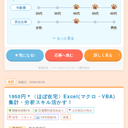
年齢層
20代
30代
40代
50代
60代
男女比率
女性
男性
もっと見る
気になる!
応募へ進む
詳しく見る
派遣会社
パーソルテンプスタッフ株式会社
未読
掲載日
2026/08/06
1950円＊〈ほぼ在宅〉Excel(マクロ・VBA)
集計・分析スキル活かす！
職種未経験OK
交通費別途支給あり
土日祝日が休み
在宅・リモート
WEB登録OK
派遣