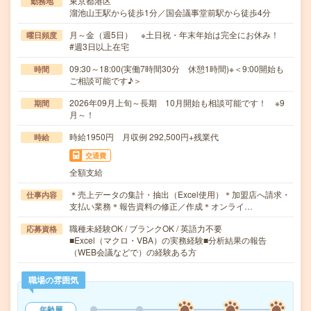
東京都港区
勤務地
溜池山王駅から徒歩1分／国会議事堂前駅から徒歩4分
月～金（週5日） ※土日祝・年末年始は完全にお休み！
曜日頻度
#週3日以上在宅
09:30～18:00(実働7時間30分 休憩1時間)※＜9:00開始も
時間
ご相談可能です♪＞
2026年09月上旬～長期 10月開始も相談可能です！ ※9
期間
月～！
時給1950円 月収例 292,500円+残業代
時給
交通費
全額支給
＊売上データの集計・抽出（Excel使用）＊加盟店へ請求・
仕事内容
支払い業務＊報告資料の修正／作成＊オンライ…
職種未経験OK / ブランクOK / 英語力不要
応募資格
■Excel（マクロ・VBA）の実務経験■分析結果の報告
（WEB会議などで）の経験ある方
職場の雰囲気
年齢層