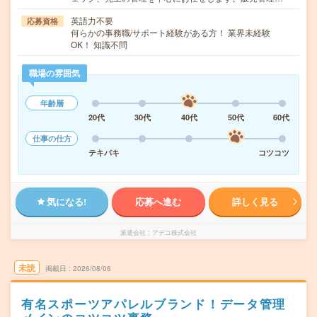
英語力不要
応募資格
何らかの事務職/サポート経験がある方！ 業界未経験
OK！ 知識不問
職場の雰囲気
年齢層
20代
30代
40代
50代
60代
仕事の仕方
テキパキ
コツコツ
気になる!
応募へ進む
詳しく見る
派遣会社
アデコ株式会社
未読
掲載日
2026/08/06
有名スポーツアパレルブランド！データ管理