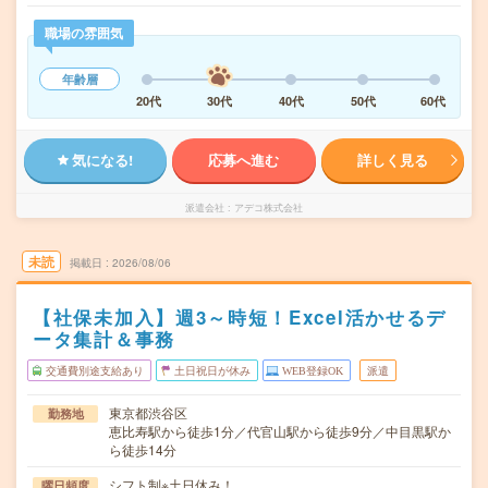
職場の雰囲気
年齢層
20代
30代
40代
50代
60代
気になる!
応募へ進む
詳しく見る
派遣会社
アデコ株式会社
未読
掲載日
2026/08/06
【社保未加入】週3～時短！Excel活かせるデ
ータ集計＆事務
交通費別途支給あり
土日祝日が休み
WEB登録OK
派遣
東京都渋谷区
勤務地
恵比寿駅から徒歩1分／代官山駅から徒歩9分／中目黒駅か
ら徒歩14分
シフト制※土日休み！
曜日頻度