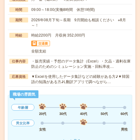
09:00～18:00(実働8時間 休憩1時間)
時間
2026年08月下旬～長期 9月開始も相談ください ※8月
期間
～！
時給2200円 月収例 352,000円
時給
交通費
全額支給
・販売実績・予想のデータ集計（Excel）・欠品・過剰在庫
仕事内容
防止のためのシミュレーション実施・回転率改…
▼Excelを使用したデータ集計などの経験がある方♪▼韓国
応募資格
語の知識がある方♪L翻訳アプリで調べながら…
職場の雰囲気
年齢層
20代
30代
40代
50代
60代
男女比率
女性
男性