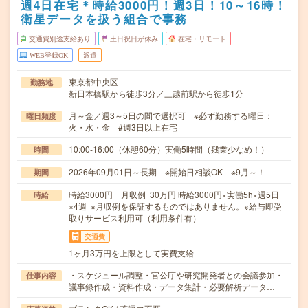
週4日在宅＊時給3000円！週3日！10～16時！
衛星データを扱う組合で事務
交通費別途支給あり
土日祝日が休み
在宅・リモート
WEB登録OK
派遣
東京都中央区
勤務地
新日本橋駅から徒歩3分／三越前駅から徒歩1分
月～金／週3～5日の間で選択可 ※必ず勤務する曜日：
曜日頻度
火・水・金 #週3日以上在宅
10:00-16:00（休憩60分）実働5時間（残業少なめ！）
時間
2026年09月01日～長期 ※開始日相談OK ※9月～！
期間
時給3000円 月収例 30万円 時給3000円×実働5h×週5日
時給
×4週 ※月収例を保証するものではありません。※給与即受
取りサービス利用可（利用条件有）
交通費
1ヶ月3万円を上限として実費支給
・スケジュール調整・官公庁や研究開発者との会議参加・
仕事内容
議事録作成・資料作成・データ集計・必要解析データ…