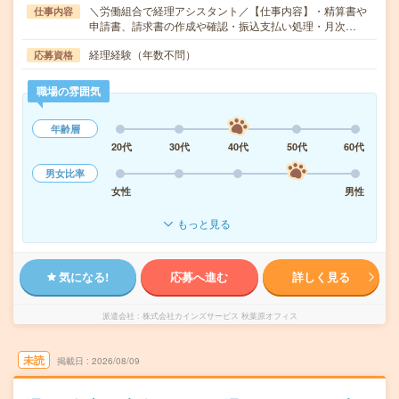
＼労働組合で経理アシスタント／【仕事内容】・精算書や
仕事内容
申請書、請求書の作成や確認・振込支払い処理・月次…
経理経験（年数不問）
応募資格
職場の雰囲気
年齢層
20代
30代
40代
50代
60代
男女比率
女性
男性
もっと見る
気になる!
応募へ進む
詳しく見る
派遣会社
株式会社カインズサービス 秋葉原オフィス
未読
掲載日
2026/08/09