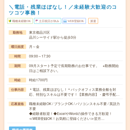
＼電話・残業ほぼなし！／未経験大歓迎のコ
ツコツ事務！
職種未経験OK
土日祝日が休み
WEB登録OK
派遣
東京都品川区
勤務地
品川シーサイド駅から徒歩3分
月～金
曜日頻度
09:00～17:30
時間
09月スタート予定で長期勤務のお仕事です。 ※勤務開始
期間
日はご相談下さい。
時給1700円
時給
＊電話、残業ほぼなし！＊バックオフィス業務全般を対
仕事内容
応、特別なスキルは不要です！【業務内容】・慶弔手配…
職種未経験OK / ブランクOK / パソコンスキル不要 / 英語力
応募資格
不要
◆経験者歓迎！◆ExcelやWordの操作できる方歓迎！
≪WEB登録OK！お気軽に登録ください≫翌月…