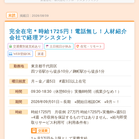
未読
掲載日
2026/08/09
完全在宅＊時給1725円！電話無し！人材紹介
会社で経理アシスタント
交通費別途支給あり
土日祝日が休み
在宅・リモート
WEB登録OK
派遣
東京都千代田区
勤務地
四ツ谷駅から徒歩10分／麹町駅から徒歩1分
月～金／週5日 #週3日以上在宅
曜日頻度
09:30-18:30（休憩60分）実働8時間（残業少なめ！）
時間
2026年09月01日～長期 ※開始日相談OK ※9月～！
期間
時給1725円 月収例 27万円 時給1725円×実働8h×週5日
時給
×4週 ※月収例を保証するものではありません。※給与即受
取りサービス利用可（利用条件有）
交通費
1ヶ月3万円を上限として実費支給