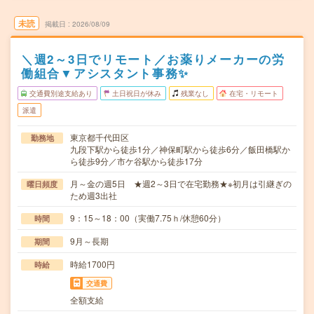
未読
掲載日
2026/08/09
＼週2～3日でリモート／お薬りメーカーの労
働組合▼アシスタント事務✨
交通費別途支給あり
土日祝日が休み
残業なし
在宅・リモート
派遣
東京都千代田区
勤務地
九段下駅から徒歩1分／神保町駅から徒歩6分／飯田橋駅か
ら徒歩9分／市ケ谷駅から徒歩17分
月～金の週5日 ★週2～3日で在宅勤務★※初月は引継ぎの
曜日頻度
ため週3出社
9：15～18：00（実働7.75ｈ/休憩60分）
時間
9月～長期
期間
時給1700円
時給
交通費
全額支給