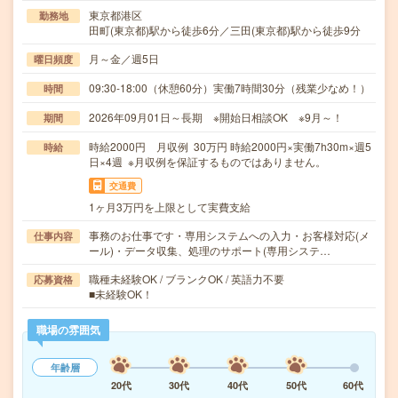
東京都港区
勤務地
田町(東京都)駅から徒歩6分／三田(東京都)駅から徒歩9分
月～金／週5日
曜日頻度
09:30-18:00（休憩60分）実働7時間30分（残業少なめ！）
時間
2026年09月01日～長期 ※開始日相談OK ※9月～！
期間
時給2000円 月収例 30万円 時給2000円×実働7h30m×週5
時給
日×4週 ※月収例を保証するものではありません。
交通費
1ヶ月3万円を上限として実費支給
事務のお仕事です・専用システムへの入力・お客様対応(メ
仕事内容
ール)・データ収集、処理のサポート(専用システ…
職種未経験OK / ブランクOK / 英語力不要
応募資格
■未経験OK！
職場の雰囲気
年齢層
20代
30代
40代
50代
60代