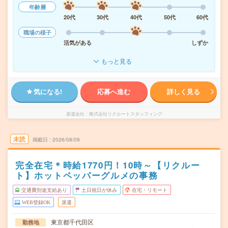
年齢層
20代
30代
40代
50代
60代
職場の様子
活気がある
しずか
もっと見る
気になる!
応募へ進む
詳しく見る
派遣会社
株式会社リクルートスタッフィング
未読
掲載日
2026/08/09
完全在宅＊時給1770円！10時～【リクルー
ト】ホットペッパーグルメの事務
交通費別途支給あり
土日祝日が休み
在宅・リモート
WEB登録OK
派遣
東京都千代田区
勤務地