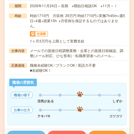
2026年11月24日～長期 ※開始日相談OK ※11月～！
期間
時給1710円 月収例 29万円 時給1710円×実働7h45m×週5
時給
日×4週+残業15h ※月収例を保証するものではありませ
ん。
交通費
1ヶ月3万円を上限として実費支給
メールでの面接日程調整業務・企業との面接日程確認、調
仕事内容
整(メール対応、ひな形有)・転職希望者へのメール…
職種未経験OK / ブランクOK / 英語力不要
応募資格
■未経験OK！
職場の雰囲気
職場の様子
活気がある
しずか
仕事の仕方
テキパキ
コツコツ