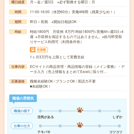
月～金／週3日 ※必ず勤務する曜日：月
曜日頻度
11:00-16:00（休憩60分）実働4時間（残業少なめ！）
時間
即日～長期 ※開始日相談OK
期間
時給1800円 月収例 8万円 時給1800円×実働4h×週3日×4
時給
週 ※月収例を保証するものではありません。※給与即受取
りサービス利用可（利用条件有）
交通費
1ヶ月3万円を上限として実費支給
ECサイトの商品管理・商品情報の登録（メイン業務）・デ
仕事内容
ータ入力（売上情報をまとめてExcelに張り付…
職種未経験OK / ブランクOK / 英語力不要
応募資格
■未経験OK！
職場の雰囲気
職場の様子
活気がある
しずか
仕事の仕方
テキパキ
コツコツ