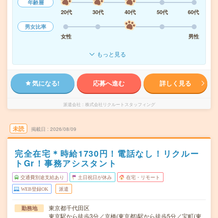
年齢層
20代
30代
40代
50代
60代
男女比率
女性
男性
もっと見る
気になる!
応募へ進む
詳しく見る
派遣会社
株式会社リクルートスタッフィング
未読
掲載日
2026/08/09
完全在宅＊時給1730円！電話なし！リクルー
トGr！事務アシスタント
交通費別途支給あり
土日祝日が休み
在宅・リモート
WEB登録OK
派遣
東京都千代田区
勤務地
東京駅から徒歩3分／京橋(東京都)駅から徒歩5分／宝町(東