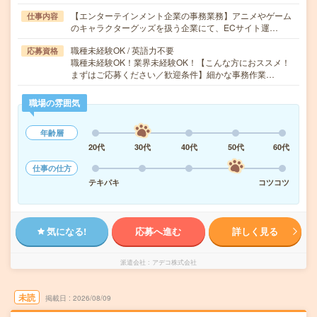
【エンターテインメント企業の事務業務】アニメやゲーム
仕事内容
のキャラクターグッズを扱う企業にて、ECサイト運…
職種未経験OK / 英語力不要
応募資格
職種未経験OK！業界未経験OK！【こんな方におススメ！
まずはご応募ください／歓迎条件】細かな事務作業…
職場の雰囲気
年齢層
20代
30代
40代
50代
60代
仕事の仕方
テキパキ
コツコツ
気になる!
応募へ進む
詳しく見る
派遣会社
アデコ株式会社
未読
掲載日
2026/08/09