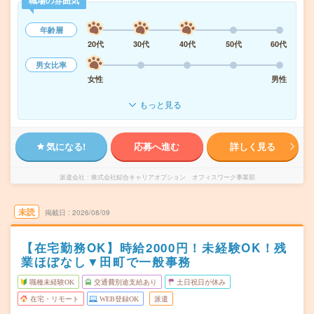
職場の雰囲気
年齢層
20代
30代
40代
50代
60代
男女比率
女性
男性
もっと見る
気になる!
応募へ進む
詳しく見る
派遣会社
株式会社綜合キャリアオプション オフィスワーク事業部
未読
掲載日
2026/08/09
【在宅勤務OK】時給2000円！未経験OK！残
業ほぼなし▼田町で一般事務
職種未経験OK
交通費別途支給あり
土日祝日が休み
在宅・リモート
WEB登録OK
派遣