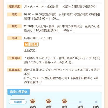
月・火・水・木・金(週4日) ※週3～5日勤務で相談OK！
曜日頻度
09:00～16:00(実働6時間 休憩1時間)※実働6時間で時間相
時間
談OK！始業9:00～11:00…
2026年09月上旬～長期 約1年間の期間限定 延長の可能
期間
性あり！10月開始相談OK！ ※9月～！
時給2000円～2100円
時給
交通費
全額支給
＊顧客リストのリサーチ・作成(LinkedInというアプリを使
仕事内容
用)＊↑のリスト顧客へメール(FMTあ…
職種未経験OK / ブランクOK / パソコンスキル不要 / 英語力
応募資格
不要
社外とのメール対応経験のある方♪（事務未経験OK）※業
界未経験OK！
職場の雰囲気
年齢層
20代
30代
40代
50代
60代