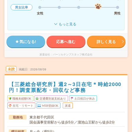
男女比率
女性
男性
もっと見る
気になる!
応募へ進む
詳しく見る
派遣会社
パーソルテンプスタッフ株式会社
未読
掲載日
2026/08/09
【三菱総合研究所】週2～3日在宅＊時給2000
円！調査票配布・回収など事務
職種未経験OK
交通費別途支給あり
土日祝日が休み
在宅・リモート
WEB登録OK
派遣
東京都千代田区
勤務地
国会議事堂前駅から徒歩5分／溜池山王駅から徒歩2分
月～金（週5日）
曜日頻度