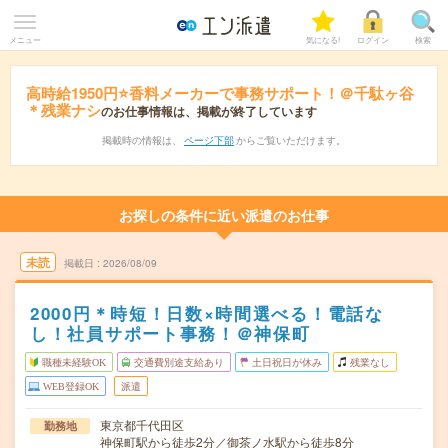
メニュー
気になる!
ログイン
検索
高時給1950円⭐香料メーカーで事務サポート！＠千駄ヶ谷
＊残業ナシ
のお仕事情報は、掲載が終了しています
掲載時の情報は、
ページ下部
からご覧いただけます。
お探しの条件に近い派遣のお仕事
未読
掲載日
2026/08/09
2000円＊時短！日数×時間選べる！電話な
し！社員サポート事務！＠神保町
職種未経験OK
交通費別途支給あり
土日祝日が休み
残業なし
WEB登録OK
派遣
東京都千代田区
勤務地
神保町駅から徒歩2分／御茶ノ水駅から徒歩8分