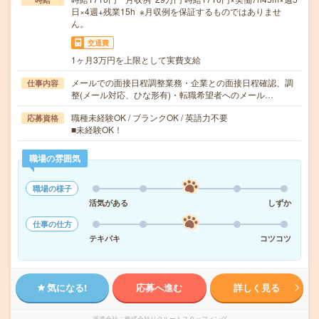
日×4週+残業15h ※月収例を保証するものではありませ
ん。
交通費
1ヶ月3万円を上限として実費支給
メールでの面接日程調整業務・企業との面接日程確認、調
仕事内容
整(メール対応、ひな形有)・転職希望者へのメール…
職種未経験OK / ブランクOK / 英語力不要
応募資格
■未経験OK！
職場の雰囲気
職場の様子
活気がある
しずか
仕事の仕方
テキパキ
コツコツ
気になる!
応募へ進む
詳しく見る
派遣会社
株式会社リクルートスタッフィング