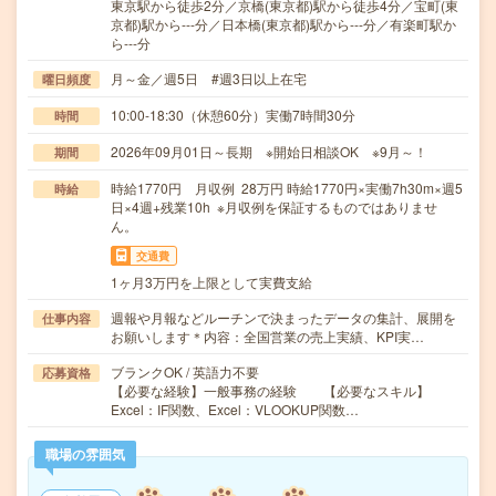
東京駅から徒歩2分／京橋(東京都)駅から徒歩4分／宝町(東
京都)駅から---分／日本橋(東京都)駅から---分／有楽町駅か
ら---分
月～金／週5日 #週3日以上在宅
曜日頻度
10:00-18:30（休憩60分）実働7時間30分
時間
2026年09月01日～長期 ※開始日相談OK ※9月～！
期間
時給1770円 月収例 28万円 時給1770円×実働7h30m×週5
時給
日×4週+残業10h ※月収例を保証するものではありませ
ん。
交通費
1ヶ月3万円を上限として実費支給
週報や月報などルーチンで決まったデータの集計、展開を
仕事内容
お願いします＊内容：全国営業の売上実績、KPI実…
ブランクOK / 英語力不要
応募資格
【必要な経験】一般事務の経験 【必要なスキル】
Excel：IF関数、Excel：VLOOKUP関数…
職場の雰囲気