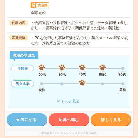
交通費
全額支給
・会議運営や進捗管理・アクセス申請、データ管理（紙も
仕事内容
あり）・議事録作成補助・関係部署との連絡・英語使…
・PCを使用した事務経験がある方・英文メールの経験のあ
応募資格
る方・外資系企業での経験のある方
職場の雰囲気
年齢層
20代
30代
40代
50代
60代
男女比率
女性
男性
もっと見る
気になる!
応募へ進む
詳しく見る
派遣会社
パーソルテンプスタッフ株式会社