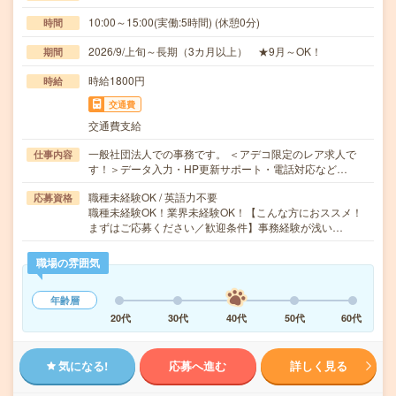
10:00～15:00(実働:5時間) (休憩0分)
時間
2026/9/上旬～長期（3カ月以上） ★9月～OK！
期間
時給1800円
時給
交通費
交通費支給
一般社団法人での事務です。 ＜アデコ限定のレア求人で
仕事内容
す！＞データ入力・HP更新サポート・電話対応など…
職種未経験OK / 英語力不要
応募資格
職種未経験OK！業界未経験OK！【こんな方におススメ！
まずはご応募ください／歓迎条件】事務経験が浅い…
職場の雰囲気
年齢層
20代
30代
40代
50代
60代
気になる!
応募へ進む
詳しく見る