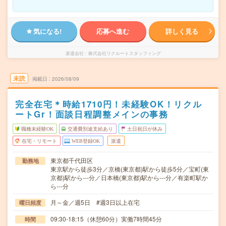
気になる!
応募へ進む
詳しく見る
派遣会社
株式会社リクルートスタッフィング
未読
掲載日
2026/08/09
完全在宅＊時給1710円！未経験OK！リクル
ートGr！面談日程調整メインの事務
職種未経験OK
交通費別途支給あり
土日祝日が休み
在宅・リモート
WEB登録OK
派遣
東京都千代田区
勤務地
東京駅から徒歩3分／京橋(東京都)駅から徒歩5分／宝町(東
京都)駅から---分／日本橋(東京都)駅から---分／有楽町駅か
ら---分
月～金／週5日 #週3日以上在宅
曜日頻度
09:30-18:15（休憩60分）実働7時間45分
時間