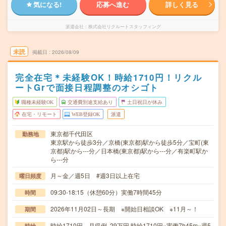
気になる!
応募へ進む
詳しく見る
派遣会社
株式会社リクルートスタッフィング
未読
掲載日
2026/08/09
完全在宅＊未経験OK！時給1710円！リクル
ートGrで面接日程調整のオシゴト
職種未経験OK
交通費別途支給あり
土日祝日が休み
在宅・リモート
WEB登録OK
派遣
東京都千代田区
勤務地
東京駅から徒歩3分／京橋(東京都)駅から徒歩5分／宝町(東
京都)駅から---分／日本橋(東京都)駅から---分／有楽町駅か
ら---分
月～金／週5日 #週3日以上在宅
曜日頻度
09:30-18:15（休憩60分）実働7時間45分
時間
2026年11月02日～長期 ※開始日相談OK ※11月～！
期間
時給1710円 月収例 29万円 時給1710円×実働7h45m×週5
時給