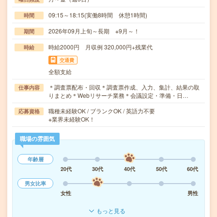
09:15～18:15(実働8時間 休憩1時間)
時間
2026年09月上旬～長期 ※9月～！
期間
時給2000円 月収例 320,000円+残業代
時給
交通費
全額支給
＊調査票配布・回収＊調査票作成、入力、集計、結果の取
仕事内容
りまとめ＊Webリサーチ業務＊会議設定・準備・日…
職種未経験OK / ブランクOK / 英語力不要
応募資格
※業界未経験OK！
職場の雰囲気
年齢層
20代
30代
40代
50代
60代
男女比率
女性
男性
もっと見る