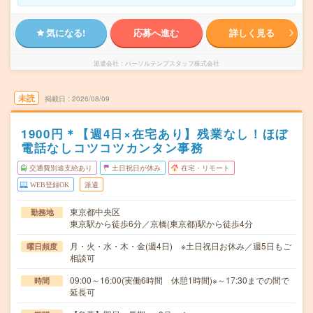
気になる!
応募へ進む
詳しく見る
派遣会社
パーソルテンプスタッフ株式会社
未読
掲載日
2026/08/09
1900円＊【週4日×在宅あり】残業なし！ほぼ
電話なしコツコツカンタン事務
交通費別途支給あり
土日祝日が休み
在宅・リモート
WEB登録OK
派遣
東京都中央区
勤務地
東京駅から徒歩6分／京橋(東京都)駅から徒歩4分
月・火・水・木・金(週4日) ※土日祝日お休み／週5日もご
曜日頻度
相談可
09:00～16:00(実働6時間 休憩1時間)※～17:30までの間で
時間
延長可