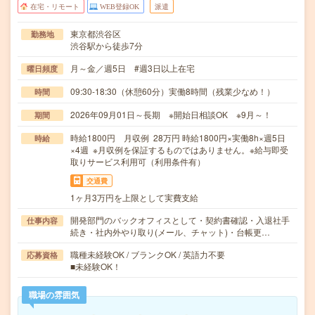
在宅・リモート
WEB登録OK
派遣
東京都渋谷区
勤務地
渋谷駅から徒歩7分
月～金／週5日 #週3日以上在宅
曜日頻度
09:30-18:30（休憩60分）実働8時間（残業少なめ！）
時間
2026年09月01日～長期 ※開始日相談OK ※9月～！
期間
時給1800円 月収例 28万円 時給1800円×実働8h×週5日
時給
×4週 ※月収例を保証するものではありません。※給与即受
取りサービス利用可（利用条件有）
交通費
1ヶ月3万円を上限として実費支給
開発部門のバックオフィスとして・契約書確認・入退社手
仕事内容
続き・社内外やり取り(メール、チャット)・台帳更…
職種未経験OK / ブランクOK / 英語力不要
応募資格
■未経験OK！
職場の雰囲気