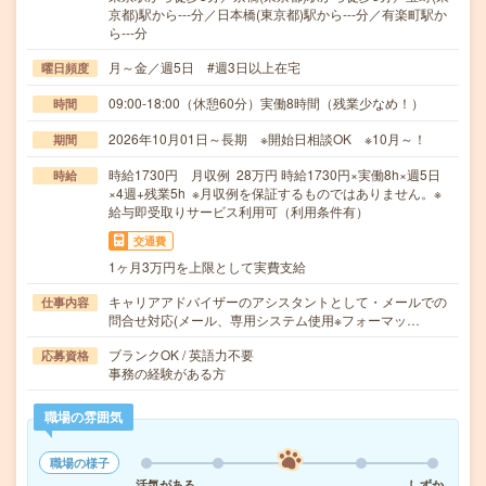
京都)駅から---分／日本橋(東京都)駅から---分／有楽町駅か
ら---分
月～金／週5日 #週3日以上在宅
曜日頻度
09:00-18:00（休憩60分）実働8時間（残業少なめ！）
時間
2026年10月01日～長期 ※開始日相談OK ※10月～！
期間
時給1730円 月収例 28万円 時給1730円×実働8h×週5日
時給
×4週+残業5h ※月収例を保証するものではありません。※
給与即受取りサービス利用可（利用条件有）
交通費
1ヶ月3万円を上限として実費支給
キャリアアドバイザーのアシスタントとして・メールでの
仕事内容
問合せ対応(メール、専用システム使用※フォーマッ…
ブランクOK / 英語力不要
応募資格
事務の経験がある方
職場の雰囲気
職場の様子
活気がある
しずか