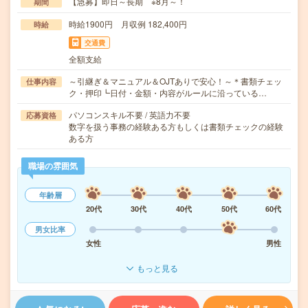
【急募】即日～長期 ※8月～！
期間
時給1900円 月収例 182,400円
時給
交通費
全額支給
～引継ぎ＆マニュアル＆OJTありで安心！～＊書類チェッ
仕事内容
ク・押印┗日付・金額・内容がルールに沿っている…
パソコンスキル不要 / 英語力不要
応募資格
数字を扱う事務の経験ある方もしくは書類チェックの経験
ある方
職場の雰囲気
年齢層
20代
30代
40代
50代
60代
男女比率
女性
男性
もっと見る