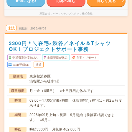
気になる!
応募へ進む
詳しく見る
派遣会社
パーソルテンプスタッフ株式会社
未読
掲載日
2026/08/09
3300円＊＼在宅×渋谷／ネイル＆Tシャツ
OK！プロジェクトサポート事務
交通費別途支給あり
土日祝日が休み
在宅・リモート
WEB登録OK
派遣
東京都渋谷区
勤務地
渋谷駅から徒歩1分
月～金（週5日） ※土日祝日お休みです
曜日頻度
09:00～17:00(実働7時間 休憩1時間)※在宅は～週2日程度
時間
あります。
2026年09月上旬～長期 9月開始（前後要相談できま
期間
す） ※9月～！
時給3300円 月収例 462,000円
時給