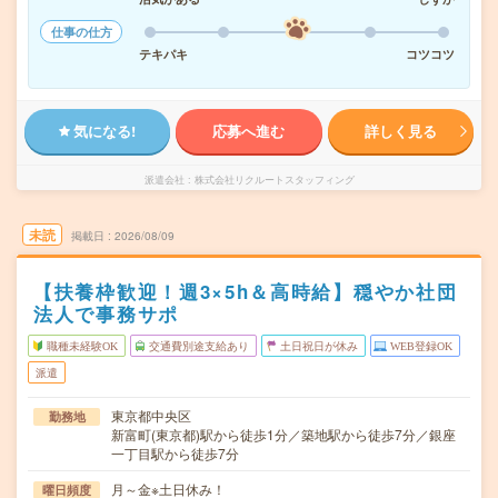
仕事の仕方
テキパキ
コツコツ
気になる!
応募へ進む
詳しく見る
派遣会社
株式会社リクルートスタッフィング
未読
掲載日
2026/08/09
【扶養枠歓迎！週3×5h＆高時給】穏やか社団
法人で事務サポ
職種未経験OK
交通費別途支給あり
土日祝日が休み
WEB登録OK
派遣
東京都中央区
勤務地
新富町(東京都)駅から徒歩1分／築地駅から徒歩7分／銀座
一丁目駅から徒歩7分
月～金※土日休み！
曜日頻度