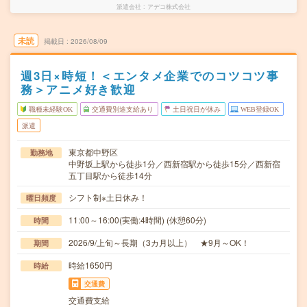
派遣会社
アデコ株式会社
未読
掲載日
2026/08/09
週3日×時短！＜エンタメ企業でのコツコツ事
務＞アニメ好き歓迎
職種未経験OK
交通費別途支給あり
土日祝日が休み
WEB登録OK
派遣
東京都中野区
勤務地
中野坂上駅から徒歩1分／西新宿駅から徒歩15分／西新宿
五丁目駅から徒歩14分
シフト制※土日休み！
曜日頻度
11:00～16:00(実働:4時間) (休憩60分)
時間
2026/9/上旬～長期（3カ月以上） ★9月～OK！
期間
時給1650円
時給
交通費
交通費支給