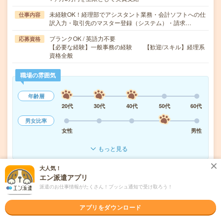
未経験OK！経理部でアシスタント業務・会計ソフトへの仕
仕事内容
訳入力・取引先のマスター登録（システム）・請求…
ブランクOK / 英語力不要
応募資格
【必要な経験】一般事務の経験 【歓迎/スキル】経理系
資格全般
職場の雰囲気
年齢層
20代
30代
40代
50代
60代
男女比率
女性
男性
もっと見る
大人気！
エン派遣アプリ
気になる!
応募へ進む
詳しく見る
派遣のお仕事情報がたくさん！プッシュ通知で受け取ろう！
派遣会社
株式会社リクルートスタッフィング
アプリをダウンロード