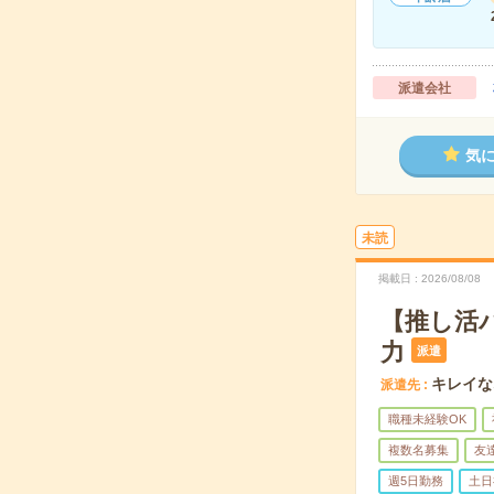
派遣会社
気
未読
掲載日
2026/08/08
【推し活
力
派遣
キレイな
派遣先
職種未経験OK
複数名募集
友
週5日勤務
土日