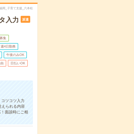
tjn福岡_子育て支援_六本松
ータ入力
派遣
量募集
週4日勤務
午後のみOK
自由
日払いOK
！コツコツ入力
覚えられる内容
K！面談時にご相