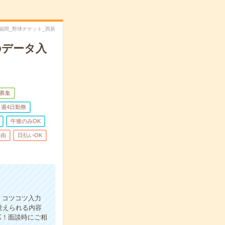
tjn福岡_野球チケット_西新
のデータ入
量募集
週4日勤務
午後のみOK
自由
日払いOK
！コツコツ入力
覚えられる内容
K！面談時にご相