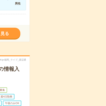
男性
く見る
TKtjn福岡_ライブ_渡辺通
の情報入
量募集
週4日勤務
午後のみOK