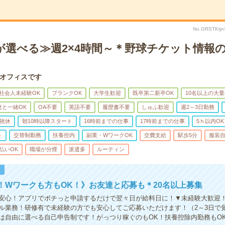
No.GRSTK
が選べる≫週2×4時間～＊野球チケット情報
オフィスです
社会人未経験OK
ブランクOK
大学生歓迎
既卒第二新卒OK
10名以上の大
達と一緒OK
OA不要
英語不要
履歴書不要
しゅふ歓迎
週2～3日勤務
祝休
朝10時以降スタート
16時前までの仕事
17時前までの仕事
5ｈ以内OK
ト
交替制勤務
扶養控内
副業・WワークOK
交費支給
駅歩5分
服装
払いOK
職場が分煙
派遣多
ルーティン
！
！Wワークも方もOK！》お友達と応募も＊20名以上募集
安心！アプリでポチっと申請するだけで翌々日が給料日に！▼未経験大歓迎
ル業務！研修有で未経験の方でも安心してご応募いただけます！（2～3日で
は自由に選べる自己申告制です！がっつり稼ぐのもOK！扶養控除内勤務もO