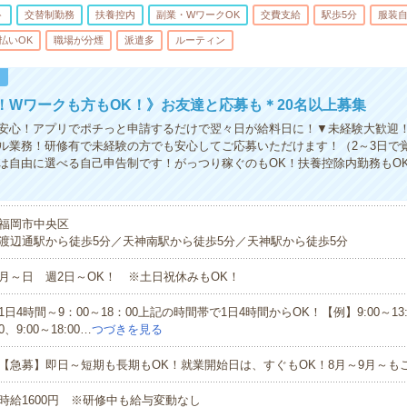
ト
交替制勤務
扶養控内
副業・WワークOK
交費支給
駅歩5分
服装
払いOK
職場が分煙
派遣多
ルーティン
！
！Wワークも方もOK！》お友達と応募も＊20名以上募集
安心！アプリでポチっと申請するだけで翌々日が給料日に！▼未経験大歓迎
ル業務！研修有で未経験の方でも安心してご応募いただけます！（2～3日で
は自由に選べる自己申告制です！がっつり稼ぐのもOK！扶養控除内勤務もO
福岡市中央区
渡辺通駅から徒歩5分／天神南駅から徒歩5分／天神駅から徒歩5分
月～日 週2日～OK！ ※土日祝休みもOK！
1日4時間～9：00～18：00上記の時間帯で1日4時間からOK！【例】9:00～13:00
0、9:00～18:00…
つづきを見る
【急募】即日～短期も長期もOK！就業開始日は、すぐもOK！8月～9月～も
時給1600円 ※研修中も給与変動なし