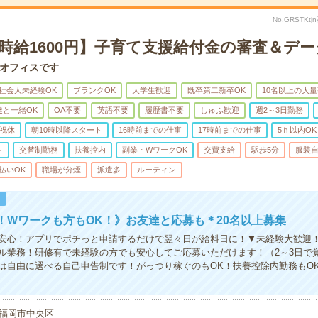
No.GRSTK
時給1600円】子育て支援給付金の審査＆デ
オフィスです
社会人未経験OK
ブランクOK
大学生歓迎
既卒第二新卒OK
10名以上の大
達と一緒OK
OA不要
英語不要
履歴書不要
しゅふ歓迎
週2～3日勤務
祝休
朝10時以降スタート
16時前までの仕事
17時前までの仕事
5ｈ以内OK
ト
交替制勤務
扶養控内
副業・WワークOK
交費支給
駅歩5分
服装
払いOK
職場が分煙
派遣多
ルーティン
！
！Wワークも方もOK！》お友達と応募も＊20名以上募集
安心！アプリでポチっと申請するだけで翌々日が給料日に！▼未経験大歓迎
ル業務！研修有で未経験の方でも安心してご応募いただけます！（2～3日で
は自由に選べる自己申告制です！がっつり稼ぐのもOK！扶養控除内勤務もO
福岡市中央区