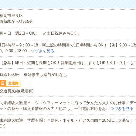
福岡市早良区
西新駅から徒歩5分
月～日 週2日～OK！ ※土日祝休みもOK！
1日4時間～9：00～18：00上記の時間帯で1日4時間からOK！【例】9:00～13:00
0、9:00～18:00…
つづきを見る
【急募】即日～短期も長期もOK！就業開始日は、すぐもOK！8月～9月～も
時給1600円 ※研修中も給与変動なし
交通費
交通費支給(規定有)
＼未経験大歓迎＊コツコツフォーマットに沿ってかんたん入力のお仕事／デ
ットの番号・購入者情報の入力＊他にも、一部電話対応をお…
つづきを見る
未経験大歓迎！学歴不問！＊髪色・ネイル・ピアス自由＊20名以上大募集！
OK