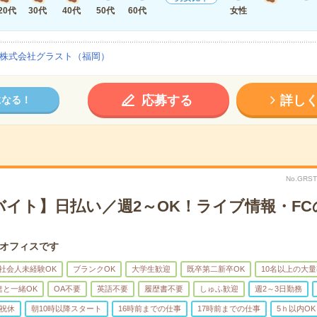
20代
30代
40代
50代
60代
女性
株式会社グラスト（福岡）
応募する
詳し
になる！
No.GRS
バイト】日払い／週2～OK！ライブ情報・FC
オフィスです
社会人未経験OK
ブランクOK
大学生歓迎
既卒第二新卒OK
10名以上の大
達と一緒OK
OA不要
英語不要
履歴書不要
しゅふ歓迎
週2～3日勤務
祝休
朝10時以降スタート
16時前までの仕事
17時前までの仕事
5ｈ以内OK