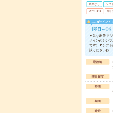
残業なし
シフ
週払いOK
即日
ここがポイント
《即日～OK
▼急な出費でも
メインのシンプ
です）▼シフト
談くださいね
勤務地
曜日頻度
時間
期間
時給