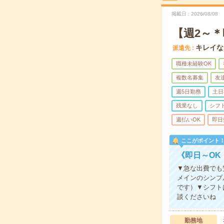
掲載日
2026/08/08
【週2～＊
キレイな
派遣先
職種未経験OK
複数名募集
友
週5日勤務
土日
残業なし
シフ
週払いOK
即日
ここがポイント
《即日～OK
▼急な出費でも
メインのシンプ
です）▼シフト
談くださいね
勤務地