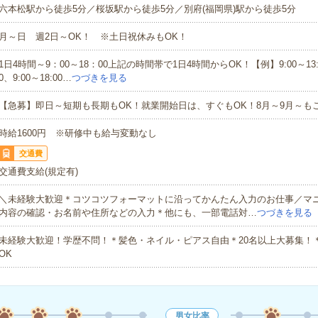
六本松駅から徒歩5分／桜坂駅から徒歩5分／別府(福岡県)駅から徒歩5分
月～日 週2日～OK！ ※土日祝休みもOK！
1日4時間～9：00～18：00上記の時間帯で1日4時間からOK！【例】9:00～13:00
0、9:00～18:00…
つづきを見る
【急募】即日～短期も長期もOK！就業開始日は、すぐもOK！8月～9月～も
時給1600円 ※研修中も給与変動なし
交通費
交通費支給(規定有)
＼未経験大歓迎＊コツコツフォーマットに沿ってかんたん入力のお仕事／マ
内容の確認・お名前や住所などの入力＊他にも、一部電話対…
つづきを見る
未経験大歓迎！学歴不問！＊髪色・ネイル・ピアス自由＊20名以上大募集！
OK
男女比率