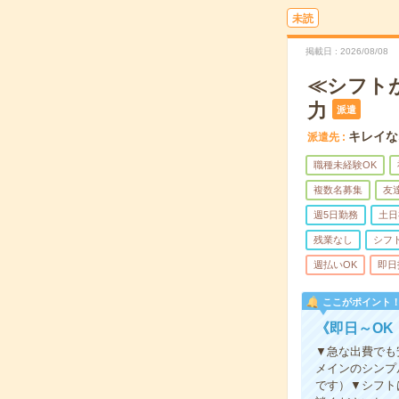
未読
掲載日
2026/08/08
≪シフト
力
派遣
キレイな
派遣先
職種未経験OK
複数名募集
友
週5日勤務
土日
残業なし
シフ
週払いOK
即日
ここがポイント
《即日～OK
▼急な出費でも
メインのシンプ
です）▼シフト