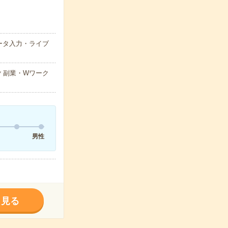
ータ入力・ライブ
＊副業・Wワーク
男性
く見る