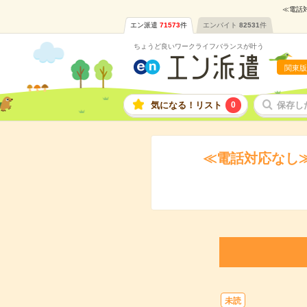
≪電話
エン派遣
71573
件
エンバイト
82531
件
ちょうど良いワークライフバランスが叶う
関東版
気になる！リスト
0
保存し
≪電話対応なし
未読