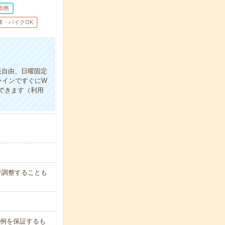
勤務
車・バイクOK
装自由、日曜固定
ラインですぐにW
用できます（利用
囲で調整することも
月収例を保証するも