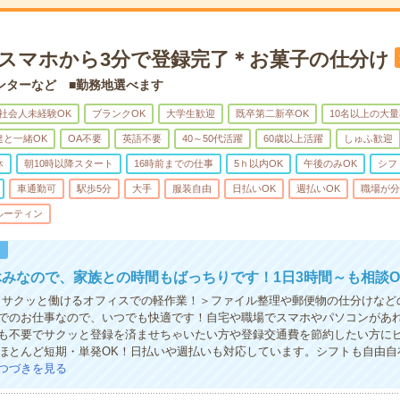
】スマホから3分で登録完了＊お菓子の仕分け
ンターなど ■勤務地選べます
社会人未経験OK
ブランクOK
大学生歓迎
既卒第二新卒OK
10名以上の大
達と一緒OK
OA不要
英語不要
40～50代活躍
60歳以上活躍
しゅふ歓迎
休
朝10時以降スタート
16時前までの仕事
5ｈ以内OK
午後のみOK
シフ
車通勤可
駅歩5分
大手
服装自由
日払いOK
週払いOK
職場が分
ルーティン
！
みなので、家族との時間もばっちりです！1日3時間～も相談O
！サクッと働けるオフィスでの軽作業！＞ファイル整理や郵便物の仕分けなど
でのお仕事なので、いつでも快適です！自宅や職場でスマホやパソコンがあ
も不要でサクッと登録を済ませちゃいたい方や登録交通費を節約したい方に
ほとんど短期・単発OK！日払いや週払いも対応しています。シフトも自由自
つづきを見る