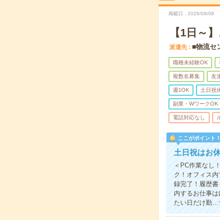
掲載日
2026/08/08
【1日～
■物流セ
派遣先
職種未経験OK
複数名募集
友
週1OK
土日祝
副業・WワークOK
電話対応なし
ここがポイント
土日祝はお休
＜PC作業なし
ク！オフィス内
録完了！履歴書
内するお仕事は
たい日だけ勤…