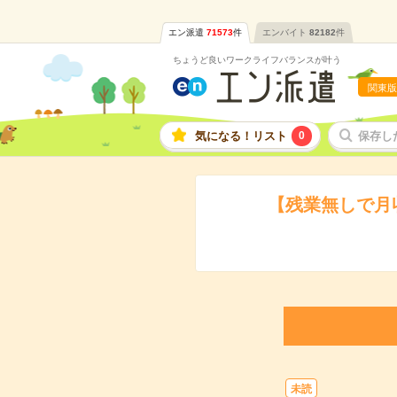
エン派遣
71573
件
エンバイト
82182
件
ちょうど良いワークライフバランスが叶う
関東版
気になる！リスト
0
保存し
【残業無しで月
未読