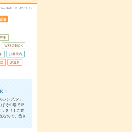
No.BAIT8110427GT12
派遣
量募集
WEB登録OK
ト
扶養控内
煙
派遣多
K！
のシンプルワー
ればその場で登
ピッタリ！ご案
在なので、働き