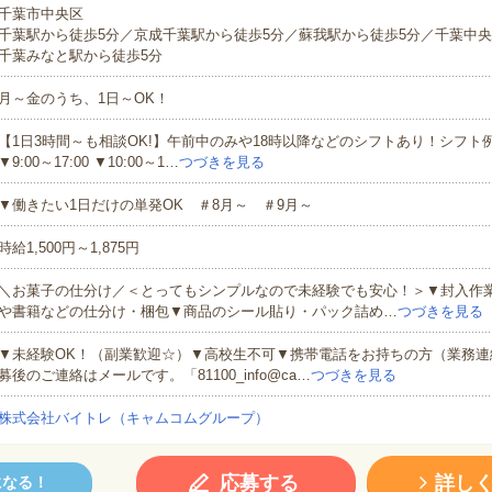
千葉市中央区
千葉駅から徒歩5分／京成千葉駅から徒歩5分／蘇我駅から徒歩5分／千葉中央
千葉みなと駅から徒歩5分
月～金のうち、1日～OK！
【1日3時間～も相談OK!】午前中のみや18時以降などのシフトあり！シフト例▼9:
▼9:00～17:00 ▼10:00～1…
つづきを見る
▼働きたい1日だけの単発OK ＃8月～ ＃9月～
時給1,500円～1,875円
＼お菓子の仕分け／＜とってもシンプルなので未経験でも安心！＞▼封入作
や書籍などの仕分け・梱包▼商品のシール貼り・パック詰め…
つづきを見る
▼未経験OK！（副業歓迎☆）▼高校生不可▼携帯電話をお持ちの方（業務連
募後のご連絡はメールです。「81100_info@ca…
つづきを見る
株式会社バイトレ（キャムコムグループ）
応募する
詳し
になる！