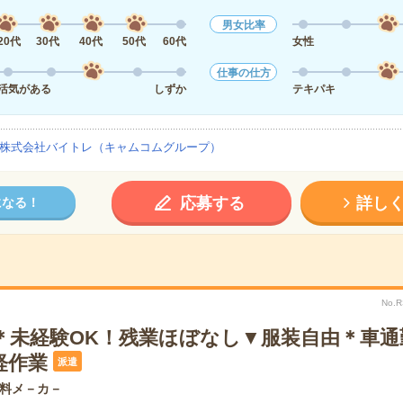
男女比率
20代
30代
40代
50代
60代
女性
仕事の仕方
活気がある
しずか
テキパキ
株式会社バイトレ（キャムコムグループ）
応募する
詳し
になる！
No.
で＊未経験OK！残業ほぼなし▼服装自由＊車通
軽作業
派遣
料メ－カ－