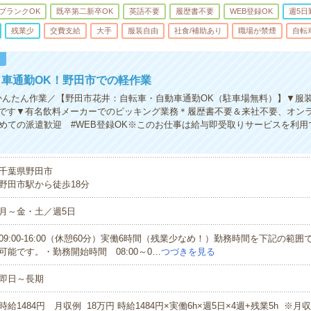
ブランクOK
既卒第二新卒OK
英語不要
履歴書不要
WEB登録OK
週5日
残業少
交費支給
大手
服装自由
社食/補助あり
職場が禁煙
自転
！
車通勤OK！野田市での軽作業
かんたん作業／【野田市花井：自転車・自動車通勤OK（駐車場無料）】▼服
です▼有名飲料メーカーでのピッキング業務＊履歴書不要＆来社不要、オン
#初めての派遣歓迎 #WEB登録OK※このお仕事は給与即受取りサービスを利
千葉県野田市
野田市駅から徒歩18分
月～金・土／週5日
09:00-16:00（休憩60分）実働6時間（残業少なめ！）勤務時間を下記の範
可能です。・勤務開始時間 08:00～0…
つづきを見る
即日～長期
時給1484円 月収例 18万円 時給1484円×実働6h×週5日×4週+残業5h ※