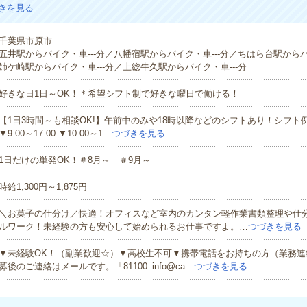
きを見る
千葉県市原市
五井駅からバイク・車---分／八幡宿駅からバイク・車---分／ちはら台駅からバ
姉ケ崎駅からバイク・車---分／上総牛久駅からバイク・車---分
好きな日1日～OK！＊希望シフト制で好きな曜日で働ける！
【1日3時間～も相談OK!】午前中のみや18時以降などのシフトあり！シフト例▼9:
▼9:00～17:00 ▼10:00～1…
つづきを見る
1日だけの単発OK！＃8月～ ＃9月～
時給1,300円～1,875円
＼お菓子の仕分け／快適！オフィスなど室内のカンタン軽作業書類整理や仕
ルワーク！未経験の方も安心して始められるお仕事ですよ。…
つづきを見る
▼未経験OK！（副業歓迎☆）▼高校生不可▼携帯電話をお持ちの方（業務連
募後のご連絡はメールです。「81100_info@ca…
つづきを見る