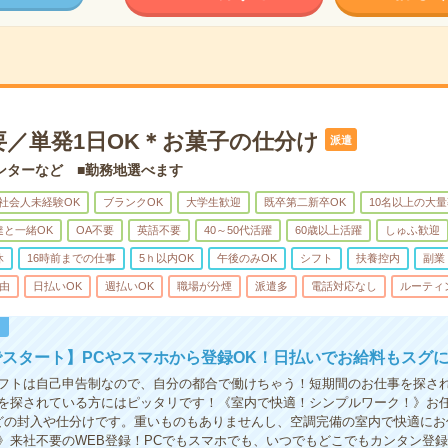
要／単発1日OK＊お菓子の仕分け
派遣
ンターなど ■勤務地選べます
社会人未経験OK
ブランクOK
大学生歓迎
既卒第二新卒OK
10名以上の大
達と一緒OK
OA不要
英語不要
40～50代活躍
60歳以上活躍
しゅふ歓迎
休
16時前までの仕事
5ｈ以内OK
午後のみOK
シフト
扶養控内
副業
由
日払いOK
週払いOK
職場が分煙
派遣多
電話対応なし
ルーティ
！
スタート】PCやスマホから登録OK！日払いでお給料もスグ
シフトは自己申告制なので、自分の都合で働けちゃう！短期間のお仕事を探さ
を探されている方にはピッタリです！《室内で快適！シンプルワーク！》お
どの封入や仕分けです。重いものもありませんし、空調完備の室内で快適にお
》来社不要のWEB登録！PCでもスマホでも、いつでもどこでもカンタン登