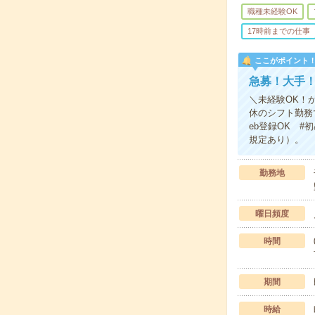
職種未経験OK
17時前までの仕事
ここがポイント
急募！大手！
＼未経験OK！
休のシフト勤務
eb登録OK 
規定あり）。
勤務地
曜日頻度
時間
期間
時給