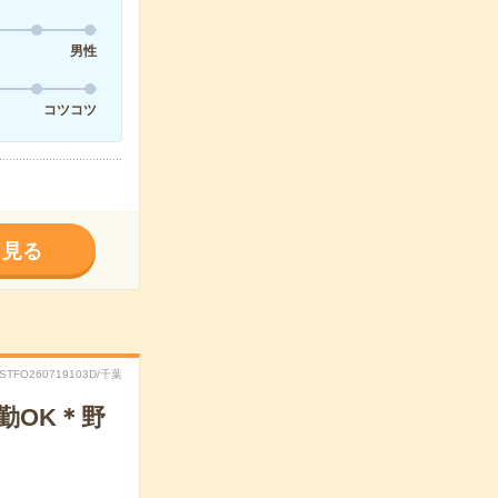
男性
コツコツ
く見る
RSTFO260719103D/千葉
勤OK＊野