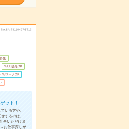
No.BAIT8110427GT13
量募集
WEB登録OK
・WワークOK
ン
にゲット！
れている方や、
任せするのは、
仕事いただけま
録→お仕事探しが