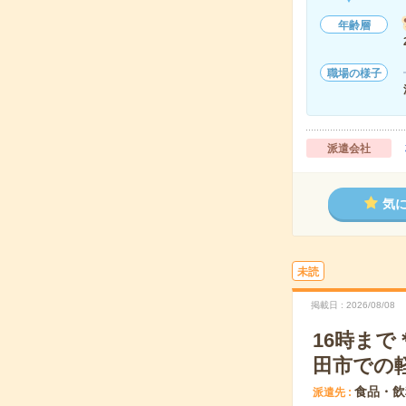
年齢層
職場の様子
派遣会社
気
未読
掲載日
2026/08/08
16時ま
田市での
食品・飲
派遣先