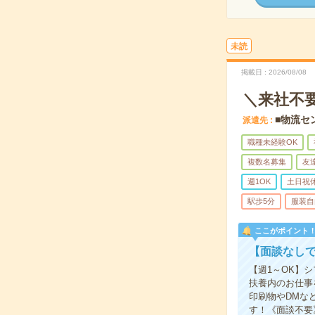
未読
掲載日
2026/08/08
＼来社不
■物流セ
派遣先
職種未経験OK
複数名募集
友
週1OK
土日祝
駅歩5分
服装自
ここがポイント
【面談なしで
【週1～OK】
扶養内のお仕事
印刷物やDMな
す！《面談不要