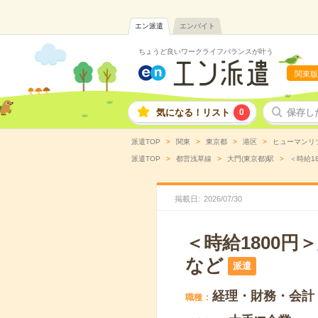
エン派遣
エンバイト
ちょうど良いワークライフバランスが叶う
関東版
気になる！リスト
0
保存し
派遣TOP
関東
東京都
港区
ヒューマンリ
派遣TOP
都営浅草線
大門(東京都)駅
＜時給1
掲載日
2026
/
07
/
30
＜時給1800
など
派遣
経理・財務・会計
職種