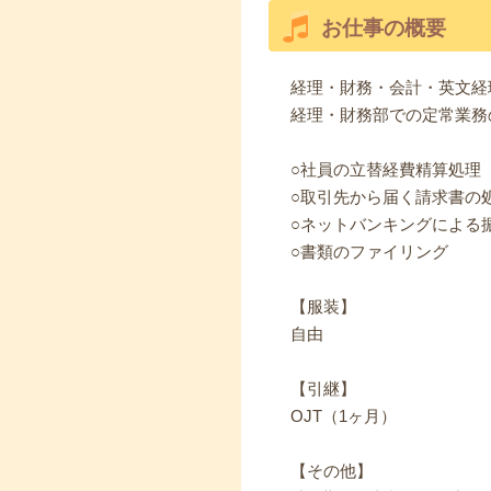
お仕事の概要
経理・財務・会計・英文経
経理・財務部での定常業務
○社員の立替経費精算処理
○取引先から届く請求書の
○ネットバンキングによる
○書類のファイリング
【服装】
自由
【引継】
OJT（1ヶ月）
【その他】