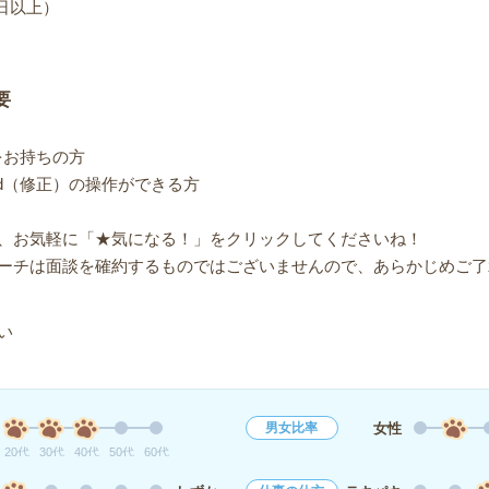
日以上）
要
をお持ちの方
ord（修正）の操作ができる方
、お気軽に「★気になる！」をクリックしてくださいね！
ーチは面談を確約するものではございませんので、あらかじめご了
い
女性
男女比率
20代
30代
40代
50代
60代