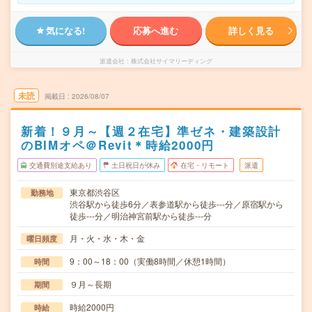
気になる!
応募へ進む
詳しく見る
派遣会社
株式会社サイマリーディング
未読
掲載日
2026/08/07
新着！９月～【週２在宅】準ゼネ・建築設計
のBIMオペ＠Revit＊時給2000円
交通費別途支給あり
土日祝日が休み
在宅・リモート
派遣
東京都渋谷区
勤務地
渋谷駅から徒歩6分／表参道駅から徒歩---分／原宿駅から
徒歩---分／明治神宮前駅から徒歩---分
月・火・水・木・金
曜日頻度
9：00～18：00（実働8時間／休憩1時間）
時間
９月～長期
期間
時給2000円
時給