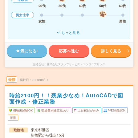
20代
30代
40代
50代
60代
男女比率
女性
男性
もっと見る
気になる!
応募へ進む
詳しく見る
派遣会社
株式会社スタッフサービス・エンジニアリング
未読
掲載日
2026/08/07
時給2100円！！残業少なめ！AutoCADで図
面作成・修正業務
職種未経験OK
交通費別途支給あり
土日祝日が休み
WEB登録OK
派遣
東京都港区
勤務地
新橋駅から徒歩15分