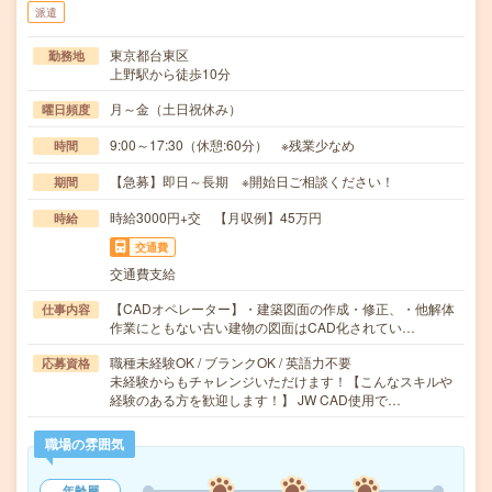
派遣
東京都台東区
勤務地
上野駅から徒歩10分
月～金（土日祝休み）
曜日頻度
9:00～17:30（休憩:60分） ※残業少なめ
時間
【急募】即日～長期 ※開始日ご相談ください！
期間
時給3000円+交 【月収例】45万円
時給
交通費
交通費支給
【CADオペレーター】・建築図面の作成・修正、・他解体
仕事内容
作業にともない古い建物の図面はCAD化されてい…
職種未経験OK / ブランクOK / 英語力不要
応募資格
未経験からもチャレンジいただけます！【こんなスキルや
経験のある方を歓迎します！】 JW CAD使用で…
職場の雰囲気
年齢層