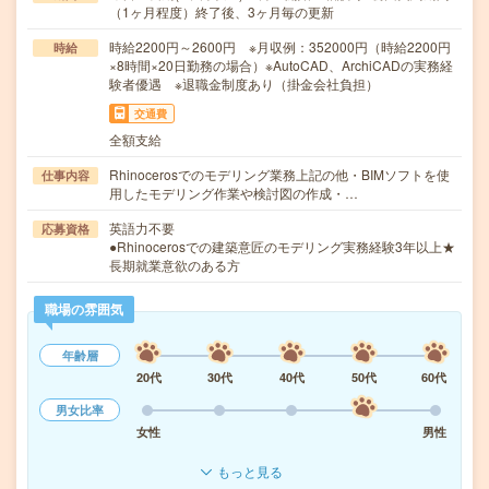
（1ヶ月程度）終了後、3ヶ月毎の更新
時給2200円～2600円 ※月収例：352000円（時給2200円
時給
×8時間×20日勤務の場合）※AutoCAD、ArchiCADの実務経
験者優遇 ※退職金制度あり（掛金会社負担）
交通費
全額支給
Rhinocerosでのモデリング業務上記の他・BIMソフトを使
仕事内容
用したモデリング作業や検討図の作成・…
英語力不要
応募資格
●Rhinocerosでの建築意匠のモデリング実務経験3年以上★
長期就業意欲のある方
職場の雰囲気
年齢層
20代
30代
40代
50代
60代
男女比率
女性
男性
もっと見る