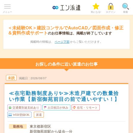
メニュー
気になる!
ログイン
検索
＜未経験OK＞建設コンサルでAutoCAD／図面作成・修正
＆資料作成サポート
のお仕事情報は、掲載が終了しています
掲載時の情報は、
ページ下部
からご覧いただけます。
お探しの条件に近い派遣のお仕事
未読
掲載日
2026/08/07
≪在宅勤務制度あり✨≫木造戸建ての数量拾
い作業【新宿御苑前目の前で通いやすい！】
交通費別途支給あり
土日祝日が休み
在宅・リモート
WEB登録OK
派遣
東京都新宿区
勤務地
新宿御苑前駅から徒歩---分