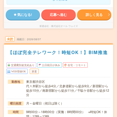
気になる!
応募へ進む
詳しく見る
派遣会社
株式会社オール ウェイズ
未読
掲載日
2026/08/07
【ほぼ完全テレワーク！時短OK！】BIM推進
交通費別途支給あり
土日祝日が休み
在宅・リモート
WEB登録OK
派遣
東京都渋谷区
勤務地
代々木駅から徒歩4分／北参道駅から徒歩9分／新宿駅から
徒歩10分／南新宿駅から徒歩11分／千駄ケ谷駅から徒歩12
分
月～金曜日（祝日は除く）
曜日頻度
9時00分～18時00分（実働：8時間00分） ※時短OK！休
時間
憩：12時～13時