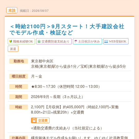
未読
掲載日
2026/08/07
＜時給2100円＞9月スタート！大手建設会社
でモデル作成・検証など
職種未経験OK
交通費別途支給あり
土日祝日が休み
WEB登録OK
派遣
東京都中央区
勤務地
京橋(東京都)駅から徒歩1分／宝町(東京都)駅から徒歩5分
月～金
曜日頻度
★8:30～17:30（休憩時間 12:00～13:00）
時間
2026年9月～長期（3ヵ月以上）
期間
2,100円【月収例】約405,000円（時給2,100円×実働
時給
8.00h×21日+残業20h）+交通費
交通費
○通勤交通費の支給あり（当社規定による）
構造躯体モデル作成をお願いします。ゆくゆく社員教育側
仕事内容