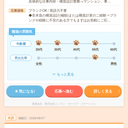
具体的な仕事内容・構造設計業務→マンション、事…
ブランクOK / 英語力不要
応募資格
◆非木造の構造設計(補助)または構造計算のご経験⇒ブラ
ンクや経験に不安のある方でもまずはお気軽にご応…
職場の雰囲気
年齢層
20代
30代
40代
50代
60代
男女比率
女性
男性
もっと見る
気になる!
応募へ進む
詳しく見る
派遣会社
株式会社ニッケン・キャリア・ステーション
未読
掲載日
2026/08/07