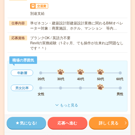
交通費
別途支給
準ゼネコン・建築設計部建築設計業務に関わるBIMオペレ
仕事内容
ーター対象：商業施設、ホテル、マンション 等内…
ブランクOK / 英語力不要
応募資格
Revitの実務経験（1-2ヶ月、でも操作が出来れば問題なし
です＾＾）
職場の雰囲気
年齢層
20代
30代
40代
50代
60代
男女比率
女性
男性
もっと見る
気になる!
応募へ進む
詳しく見る