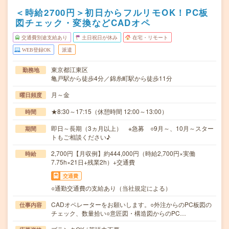
＜時給2700円＞初日からフルリモOK！PC板
図チェック・変換などCADオペ
交通費別途支給あり
土日祝日が休み
在宅・リモート
WEB登録OK
派遣
東京都江東区
勤務地
亀戸駅から徒歩4分／錦糸町駅から徒歩11分
月～金
曜日頻度
★8:30～17:15（休憩時間 12:00～13:00）
時間
即日～長期（3ヵ月以上） ※急募 ○9月～、10月～スター
期間
トもご相談ください♪
2,700円【月収例】約444,000円（時給2,700円×実働
時給
7.75h×21日+残業2h）+交通費
交通費
○通勤交通費の支給あり（当社規定による）
CADオペレーターをお願いします。○外注からのPC板図の
仕事内容
チェック、数量拾い○意匠図・構造図からのPC…