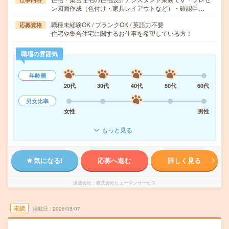
ン図面作成（色付け・家具レイアウトなど）・確認申…
職種未経験OK / ブランクOK / 英語力不要
応募資格
住宅や集合住宅に関するお仕事を希望している方！
職場の雰囲気
年齢層
20代
30代
40代
50代
60代
男女比率
女性
男性
もっと見る
気になる!
応募へ進む
詳しく見る
派遣会社
株式会社ヒューマンサービス
未読
掲載日
2026/08/07