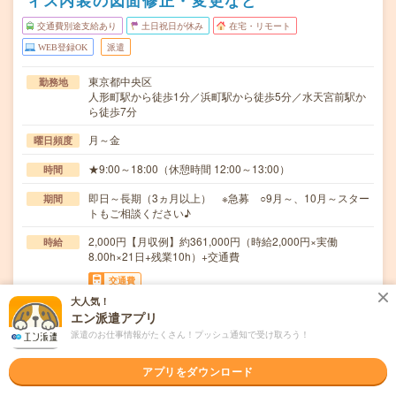
ィス内装の図面修正・変更など
交通費別途支給あり
土日祝日が休み
在宅・リモート
WEB登録OK
派遣
東京都中央区
勤務地
人形町駅から徒歩1分／浜町駅から徒歩5分／水天宮前駅か
ら徒歩7分
月～金
曜日頻度
★9:00～18:00（休憩時間 12:00～13:00）
時間
即日～長期（3ヵ月以上） ※急募 ○9月～、10月～スター
期間
トもご相談ください♪
2,000円【月収例】約361,000円（時給2,000円×実働
時給
8.00h×21日+残業10h）+交通費
交通費
○通勤交通費の支給あり（当社規定による）
大人気！
エン派遣アプリ
CADオペレーターをお願いします。ホテル、オフィス、ワ
仕事内容
派遣のお仕事情報がたくさん！プッシュ通知で受け取ろう！
ークプレイスなどの図面修正・変更をお任せします…
アプリをダウンロード
ブランクOK / 英語力不要
応募資格
●VectorWorksを使用したCADオペレーターの経験がある方