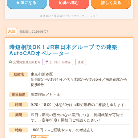
気になる!
応募へ進む
詳しく見る
派遣会社
株式会社アルファコーポレーション
未読
掲載日
2026/08/07
時短相談OK！JR東日本グループでの建築
AutoCADオペレーター
交通費別途支給あり
土日祝日が休み
派遣
東京都渋谷区
勤務地
新宿駅から徒歩1分／代々木駅から徒歩5分／南新宿駅から
徒歩6分
就業曜日／月～金
曜日頻度
9:20～18:00（休憩60分）※時短勤務のご相談も承ります。
時間
即日～期間の定めのない雇用につき、長期就業が可能で
期間
す。（定年60歳）開始日ご相談ください！
1800円～ ※ご経験やスキルの考慮あり
時給