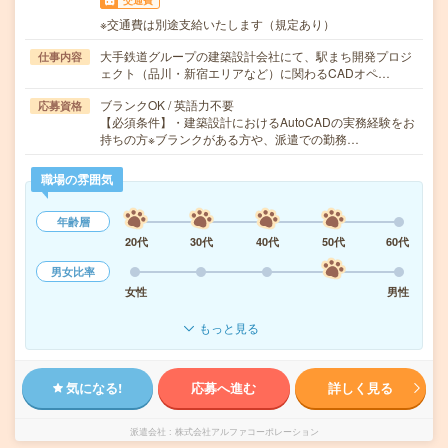
交通費
※交通費は別途支給いたします（規定あり）
大手鉄道グループの建築設計会社にて、駅まち開発プロジ
仕事内容
ェクト（品川・新宿エリアなど）に関わるCADオペ…
ブランクOK / 英語力不要
応募資格
【必須条件】・建築設計におけるAutoCADの実務経験をお
持ちの方※ブランクがある方や、派遣での勤務…
職場の雰囲気
年齢層
20代
30代
40代
50代
60代
男女比率
女性
男性
もっと見る
気になる!
応募へ進む
詳しく見る
派遣会社
株式会社アルファコーポレーション