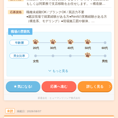
もしくは同業務で支店移動をお任せします。＜構造躯…
職種未経験OK / ブランクOK / 英語力不要
応募資格
●建設現場で就業経験がある方●Revitの実務経験がある方
（構造系、モデリング）●現場施工図や躯体、…
職場の雰囲気
年齢層
20代
30代
40代
50代
60代
男女比率
女性
男性
もっと見る
気になる!
応募へ進む
詳しく見る
派遣会社
ヒューマンリソシア株式会社
未読
掲載日
2026/08/07