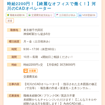
時給2200円！【綺麗なオフィスで働く！】河
川のCADオペレーター
職種未経験OK
交通費別途支給あり
土日祝日が休み
WEB登録OK
派遣
東京都千代田区
勤務地
神保町駅から徒歩5分
月～金（土日祝休み）
曜日頻度
9:00～17:00（休憩:60分）
時間
10月～長期 ※開始日ご相談ください！
期間
時給2200円+交 【月収例】30万8000円
時給
交通費
交通費支給
【河川のCADオペレーター】・指示された土木図面の修正
仕事内容
（寸法等）・報告書の作成＜派遣先＞土木コンサル…
職種未経験OK / ブランクOK / 英語力不要
応募資格
未経験からもチャレンジいただけます！【こんなスキルや
経験のある方を歓迎します！】 AutoCADの経…