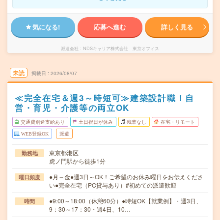
気になる!
応募へ進む
詳しく見る
派遣会社
NDSキャリア株式会社 東京オフィス
未読
掲載日
2026/08/07
≪完全在宅＆週3～時短可≫建築設計職！自
営・育児・介護等の両立OK
交通費別途支給あり
土日祝日が休み
残業なし
在宅・リモート
WEB登録OK
派遣
東京都港区
勤務地
虎ノ門駅から徒歩1分
●月～金●週3日～OK！ご希望のお休み曜日をお伝えくださ
曜日頻度
い●完全在宅（PC貸与あり）#初めての派遣歓迎
●9:00～18:00（休憩60分）●時短OK【就業例】・週3日、
時間
9：30～17：30・週4日、10…