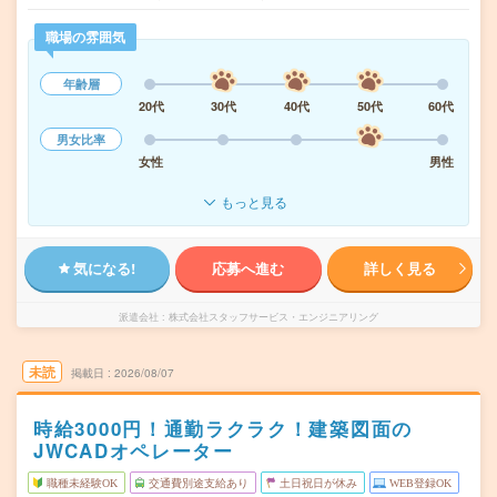
職場の雰囲気
年齢層
20代
30代
40代
50代
60代
男女比率
女性
男性
もっと見る
気になる!
応募へ進む
詳しく見る
派遣会社
株式会社スタッフサービス・エンジニアリング
未読
掲載日
2026/08/07
時給3000円！通勤ラクラク！建築図面の
JWCADオペレーター
職種未経験OK
交通費別途支給あり
土日祝日が休み
WEB登録OK