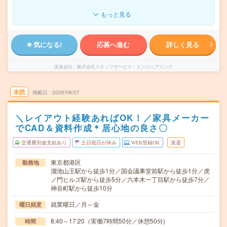
もっと見る
気になる!
応募へ進む
詳しく見る
派遣会社
株式会社スタッフサービス・エンジニアリング
未読
掲載日
2026/08/07
＼レイアウト経験あればOK！／家具メーカー
でCAD＆資料作成＊居心地の良さ〇
交通費別途支給あり
土日祝日が休み
WEB登録OK
派遣
東京都港区
勤務地
溜池山王駅から徒歩1分／国会議事堂前駅から徒歩1分／虎
ノ門ヒルズ駅から徒歩5分／六本木一丁目駅から徒歩7分／
神谷町駅から徒歩10分
就業曜日／月～金
曜日頻度
8:40～17:20（実働7時間50分／休憩50分)
時間