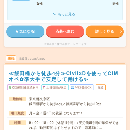
女性
男性
もっと見る
気になる!
応募へ進む
詳しく見る
派遣会社
株式会社オール ウェイズ
未読
掲載日
2026/08/07
≪飯田橋から徒歩4分≫Civil3Dを使ってCIM
オペ✿準大手で安定して働ける✨
交通費別途支給あり
土日祝日が休み
WEB登録OK
派遣
東京都文京区
勤務地
飯田橋駅から徒歩4分／後楽園駅から徒歩10分
月～金／週5日の就業になります！
曜日頻度
9：00～18：00（休憩1時間）※実労働8時間の確保ができ
時間
れば、勤務時間はずらせますので 応募時に…