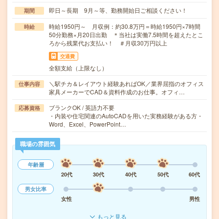
即日～長期 9月～等、勤務開始日ご相談ください！
期間
時給1950円～ 月収例：約30.8万円＝時給1950円×7時間
時給
50分勤務×月20日出勤 ＊当社は実働7.5時間を超えたとこ
ろから残業代お支払い！ ＃月収30万円以上
交通費
全額支給（上限なし）
＼駅チカ＆レイアウト経験あればOK／業界屈指のオフィス
仕事内容
家具メーカーでCAD＆資料作成のお仕事。オフィ…
ブランクOK / 英語力不要
応募資格
・内装や住宅関連のAutoCADを用いた実務経験がある方・
Word、Excel、PowerPoint…
職場の雰囲気
年齢層
20代
30代
40代
50代
60代
男女比率
女性
男性
もっと見る