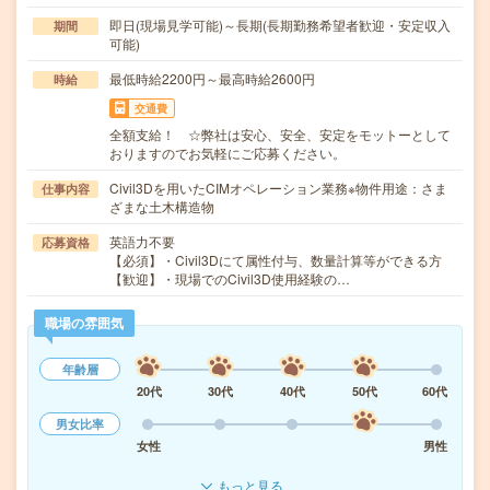
即日(現場見学可能)～長期(長期勤務希望者歓迎・安定収入
期間
可能)
最低時給2200円～最高時給2600円
時給
交通費
全額支給！ ☆弊社は安心、安全、安定をモットーとして
おりますのでお気軽にご応募ください。
Civil3Dを用いたCIMオペレーション業務※物件用途：さま
仕事内容
ざまな土木構造物
英語力不要
応募資格
【必須】・Civil3Dにて属性付与、数量計算等ができる方
【歓迎】・現場でのCivil3D使用経験の…
職場の雰囲気
年齢層
20代
30代
40代
50代
60代
男女比率
女性
男性
もっと見る