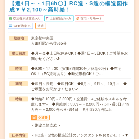
【週4日～・1日6h〇】RC造・S造の構造図作
成▼￥2,100～高時給！
交通費別途支給あり
土日祝日が休み
在宅・リモート
WEB登録OK
派遣
東京都中央区
勤務地
人形町駅から徒歩5分
◆月～金◆土日祝休みOK！◆週4日～5日OK！ご希望をお
曜日頻度
聞かせください♪
◆9:00～17：30（実働7時間30分／休憩60分）◆在宅
時間
OK！（PC貸与あり）◆時短勤務OK！ご…
◆即日～長期 ◆即日OK ◆8月～、9月～、10月～ ◆
期間
ご希望をお聞かせください♪
◆時給2,100円～2,200円＋交通費 ※ご経験やスキルを考
時給
慮します※ ◆月給例：33万～＝2,200円×7.5H×週5日／19
万円～＝2,000円×6H×週4日 #月収30万円以上
交通費
＜別途全額支給＞
＜RC造・S増の構造設計のアシスタントをおまかせ！＞▼
仕事内容