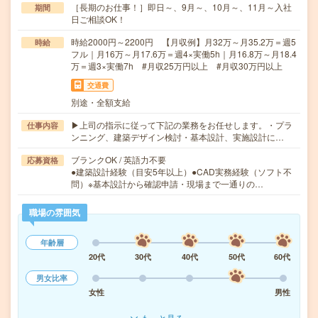
［長期のお仕事！］即日～、9月～、10月～、11月～入社
期間
日ご相談OK！
時給2000円～2200円 【月収例】月32万～月35.2万＝週5
時給
フル｜月16万～月17.6万＝週4×実働5h｜月16.8万～月18.4
万＝週3×実働7h #月収25万円以上 #月収30万円以上
交通費
別途・全額支給
▶上司の指示に従って下記の業務をお任せします。・プラ
仕事内容
ンニング、建築デザイン検討・基本設計、実施設計に…
ブランクOK / 英語力不要
応募資格
●建築設計経験（目安5年以上）●CAD実務経験（ソフト不
問）※基本設計から確認申請・現場まで一通りの…
職場の雰囲気
年齢層
20代
30代
40代
50代
60代
男女比率
女性
男性
もっと見る