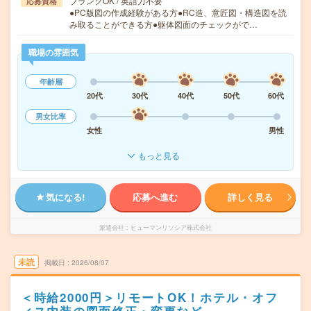
ブランクOK / 英語力不要
応募資格
●PC版図の作成経験がある方●RC造、意匠図・構造図を読
み取ることができる方●躯体図面のチェックがで…
職場の雰囲気
年齢層
20代
30代
40代
50代
60代
男女比率
女性
男性
もっと見る
気になる!
応募へ進む
詳しく見る
派遣会社
ヒューマンリソシア株式会社
未読
掲載日
2026/08/07
＜時給2000円＞リモートOK！ホテル・オフ