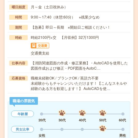
月～金（土日祝休み）
曜日頻度
9:00～17:40（休憩:60分） ※残業少なめ
時間
【急募】即日～長期 ※開始日ご相談ください！
期間
時給2100円+交 【月収例】32万1300円
時給
交通費
交通費支給
【消防関連図面の作成・修正業務】・AutoCADを使用した
仕事内容
図面作成および修正・PDF図面をAutoC…
職種未経験OK / ブランクOK / 英語力不要
応募資格
未経験からもチャレンジいただけます！【こんなスキルや
経験のある方を歓迎します！】 AutoCADを使…
職場の雰囲気
年齢層
20代
30代
40代
50代
60代
男女比率
女性
男性