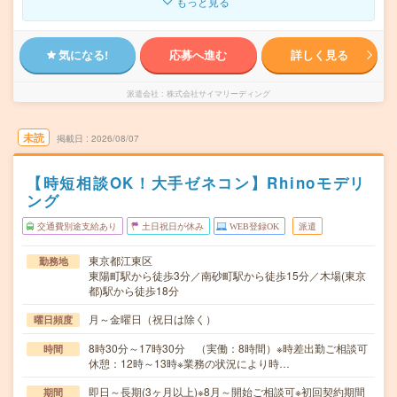
もっと見る
気になる!
応募へ進む
詳しく見る
派遣会社
株式会社サイマリーディング
未読
掲載日
2026/08/07
【時短相談OK！大手ゼネコン】Rhinoモデリ
ング
交通費別途支給あり
土日祝日が休み
WEB登録OK
派遣
東京都江東区
勤務地
東陽町駅から徒歩3分／南砂町駅から徒歩15分／木場(東京
都)駅から徒歩18分
月～金曜日（祝日は除く）
曜日頻度
8時30分～17時30分 （実働：8時間）※時差出勤ご相談可
時間
休憩：12時～13時※業務の状況により時…
即日～長期(3ヶ月以上)※8月～開始ご相談可※初回契約期間
期間