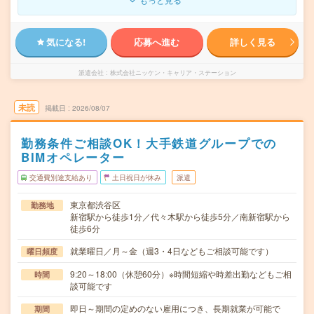
気になる!
応募へ進む
詳しく見る
派遣会社
株式会社ニッケン・キャリア・ステーション
未読
掲載日
2026/08/07
勤務条件ご相談OK！大手鉄道グループでの
BIMオペレーター
交通費別途支給あり
土日祝日が休み
派遣
東京都渋谷区
勤務地
新宿駅から徒歩1分／代々木駅から徒歩5分／南新宿駅から
徒歩6分
就業曜日／月～金（週3・4日などもご相談可能です）
曜日頻度
9:20～18:00（休憩60分）※時間短縮や時差出勤などもご相
時間
談可能です
即日～期間の定めのない雇用につき、長期就業が可能で
期間