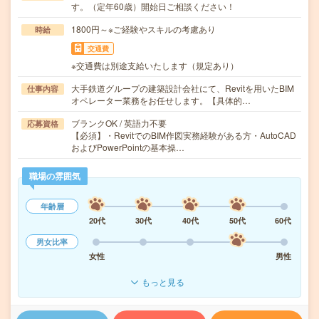
す。（定年60歳）開始日ご相談ください！
1800円～※ご経験やスキルの考慮あり
時給
交通費
※交通費は別途支給いたします（規定あり）
大手鉄道グループの建築設計会社にて、Revitを用いたBIM
仕事内容
オペレーター業務をお任せします。【具体的…
ブランクOK / 英語力不要
応募資格
【必須】・RevitでのBIM作図実務経験がある方・AutoCAD
およびPowerPointの基本操…
職場の雰囲気
年齢層
20代
30代
40代
50代
60代
男女比率
女性
男性
もっと見る