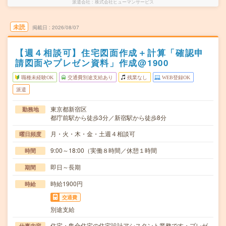
派遣会社
株式会社ヒューマンサービス
未読
掲載日
2026/08/07
【週４相談可】住宅図面作成＋計算「確認申
請図面やプレゼン資料」作成@1900
職種未経験OK
交通費別途支給あり
残業なし
WEB登録OK
派遣
東京都新宿区
勤務地
都庁前駅から徒歩3分／新宿駅から徒歩8分
月・火・木・金・土週４相談可
曜日頻度
9:00～18:00（実働８時間／休憩１時間
時間
即日～長期
期間
時給1900円
時給
交通費
別途支給
住宅・集合住宅の住宅設計アシスタント業務です・プレゼ
仕事内容