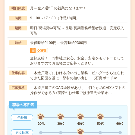
月～金／週5日の就業になります！
曜日頻度
9：00～17：30（休憩1時間）
時間
即日(現場見学可能)～長期(長期勤務希望者歓迎・安定収入
期間
可能)
最低時給2100円～最高時給2300円
時給
交通費
全額支給！ ☆弊社は安心、安全、安定をモットーとして
おりますのでお気軽にご応募ください。
・木造戸建てにおける拾い出し業務 ビルダーから送られ
仕事内容
てきた図面を基に、部材の拾い出し （石膏ボードや…
・木造戸建てのCAD経験があり、 何らかのCADソフトの
応募資格
操作ができる方※実際のお仕事では派遣先企業オ…
職場の雰囲気
年齢層
20代
30代
40代
50代
60代
男女比率