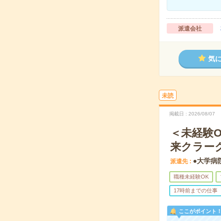
派遣会社
気
未読
掲載日
2026/08/07
＜未経験O
来クラー
●大学病
派遣先
職種未経験OK
17時前までの仕事
ここがポイント