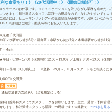
利な食堂あり！》《20代活躍中！》《開始日相談可！》
来クラークのお仕事です。コミュニケーションを取りながら業務を進めたい
につきます！弊社派遣スタッフも活躍中の現場なので、なじみやすいですよ
ご紹介には、ヒューマンリソシアへの派遣登録が必要です。お家にいながら
録OK！※詳細はご紹介・面談時等にお伝えいたします。
東京都千代田区
御茶ノ水駅から徒歩5分／新御茶ノ水駅から徒歩7分／水道橋駅から徒歩11分
月～金/土
★平日）8:30～17:00（休憩時間 12:00～13:00）／土曜）8:30～13:00（休
即日～長期（3ヵ月以上） ※急募 ○9月～、10月～スタートもご相談くださ
1,600円+交通費
交通費
○通勤交通費の支給あり（当社規定による）
歯科口腔外科外来にて外来クラークをお願いします。主に、受付・予約管理
せします。弊社派遣スタッフも活躍中の現場です！未経験で…
つづきを見る