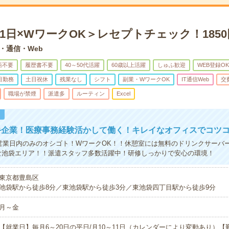
11日×WワークOK＞レセプトチェック！1850
T・通信・Web
語不要
履歴書不要
40～50代活躍
60歳以上活躍
しゅふ歓迎
WEB登録OK
日勤務
土日祝休
残業なし
シフト
副業・WワークOK
IT通信Web
交
職場が禁煙
派遣多
ルーティン
Excel
！
手企業！医療事務経験活かして働く！キレイなオフィスでコツ
日営業日内のみのオシゴト！WワークOK！！休憩室には無料のドリンクサーバ
な池袋エリア！！派遣スタッフ多数活躍中！研修しっかりで安心の環境！
東京都豊島区
池袋駅から徒歩8分／東池袋駅から徒歩3分／東池袋四丁目駅から徒歩9分
月～金
【就業日】毎月6～20日の平日/月10～11日（カレンダーにより変動あり）【勤