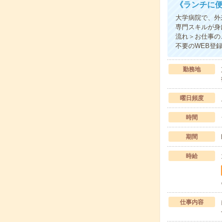
《ランチに便
大学病院で、外
専門スキルが身
流れ＞お仕事の
不要のWEB登
勤務地
曜日頻度
時間
期間
時給
仕事内容