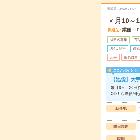
掲載日
2026/08/07
＜月10～
業種：I
派遣先
複数名募集
英
週4日勤務
週5
大手
服装自由
ここがポイント
【池袋】大
毎月6日～20
OD！通勤便利
勤務地
曜日頻度
時間