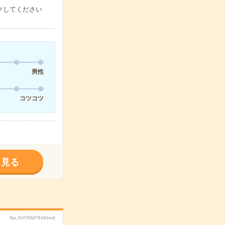
クしてください
男性
コツコツ
く見る
No.AHTAM7846tmd