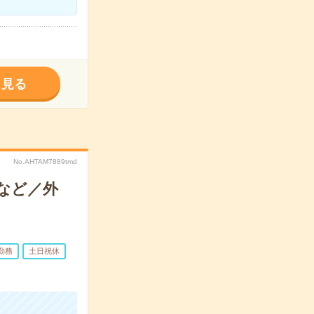
く見る
No.AHTAM7889tmd
理など／外
勤務
土日祝休