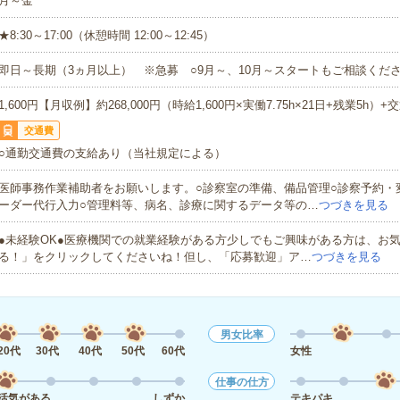
月～金
★8:30～17:00（休憩時間 12:00～12:45）
即日～長期（3ヵ月以上） ※急募 ○9月～、10月～スタートもご相談くださ
1,600円【月収例】約268,000円（時給1,600円×実働7.75h×21日+残業5h）+
交通費
○通勤交通費の支給あり（当社規定による）
医師事務作業補助者をお願いします。○診察室の準備、備品管理○診察予約・
ーダー代行入力○管理料等、病名、診療に関するデータ等の…
つづきを見る
●未経験OK●医療機関での就業経験がある方少しでもご興味がある方は、お
る！」をクリックしてくださいね！但し、「応募歓迎」ア…
つづきを見る
男女比率
20代
30代
40代
50代
60代
女性
仕事の仕方
活気がある
しずか
テキパキ