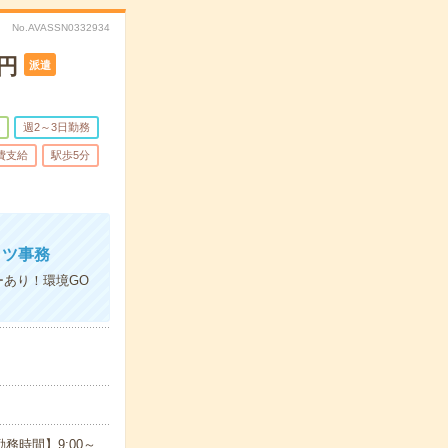
No.AVASSN0332934
円
派遣
週2～3日勤務
費支給
駅歩5分
コツ事務
ーあり！環境GO
務時間】9:00～