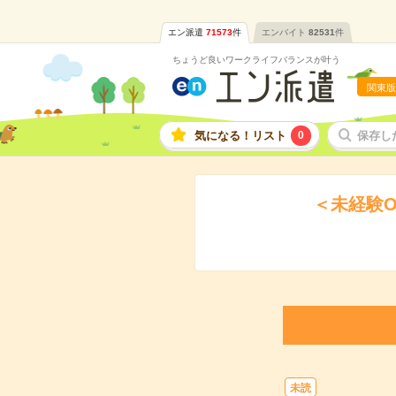
エン派遣
71573
件
エンバイト
82531
件
ちょうど良いワークライフバランスが叶う
関東版
気になる！リスト
0
保存し
＜未経験O
未読