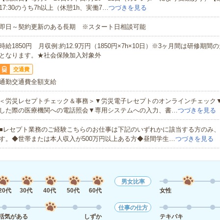
17:30のうち7h以上（休憩1h、実働7…
つづきを見る
即日～契約更新のある長期 ※スタート日相談可能
時給1850円 月収例:約12.9万円（1850円×7h×10日）※3ヶ月間は研修期間の
となります。★社会保険加入対象外
交通費
通勤交通費全額支給
＜労災レセプトチェック＆事務＞▼労災電子レセプトのオンラインチェック
した際の医療機関への電話照会▼専用システムへの入力、書…
つづきを見る
■レセプト業務のご経験こちらのお仕事は下記のいずれかに該当する方のみ
す。◆世帯または本人収入が500万円以上ある方◆昼間学生…
つづきを見る
男女比率
20代
30代
40代
50代
60代
女性
仕事の仕方
活気がある
しずか
テキパキ