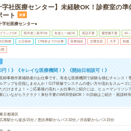
十字社医療センター】未経験OK！診察室の準
ポート
派遣
十字社医療センター●
ブランクOK
既卒第二新卒OK
友達と一緒OK
英語不要
履歴書不要
40
5日勤務
土日祝休
17時前までの仕事
医療福祉
交費支給
大手
制服
公開
！
00円！》《キレイな医療機関！》《開始日相談可！》
医師事務作業補助者のお仕事です。有名な医療機関で経験を積むチャンス！
ルアップを目指しませんか！OJT研修でシステムの使い方や流れをスムーズ
ただけますよ！＜ご応募後の流れ＞お仕事のご紹介には、ヒューマンリソシ
家にいながらラクラク！来社不要のWEB登録OK！※詳細はご紹介・面談時
東京都港区
広尾駅から徒歩15分／恵比寿駅からバス10分／渋谷駅からバス15分