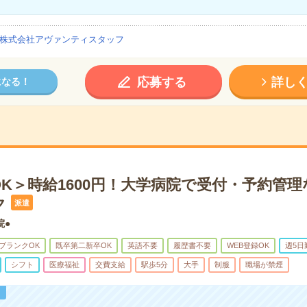
株式会社アヴァンティスタッフ
応募する
詳し
になる！
K＞時給1600円！大学病院で受付・予約管
ク
派遣
院●
ブランクOK
既卒第二新卒OK
英語不要
履歴書不要
WEB登録OK
週5日
シフト
医療福祉
交費支給
駅歩5分
大手
制服
職場が禁煙
！