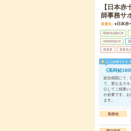
【日本赤
師事務サ
●日本赤
派遣先
職種未経験OK
WEB登録OK
週
派遣多
派遣先
ここがポイント
《高時給16
総合病院にて、
て、更なるスキ
心してご就業い
が必要です。お
ます。
勤務地