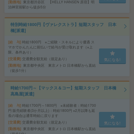
勤務地
東京都渋谷区 【HELLY HANSEN 原宿】明
治神宮前駅から徒歩5分
特別時給1800円【ヴァレクストラ】短期スタッフ 日本
橋[派遣]
給 与
時給1800円 ※ご経験・スキルにより優遇 ス
マホでかんたんに前払いで給与が受け取れます（※上
限、条件あり）
交通費
交通費全額支給（規定あり）
気になる!
勤務地
東京都中央区 東京メトロ 日本橋駅から直結
（徒歩1分）
時給1700円～【マックス＆コー】短期スタッフ 日本橋
高島屋[派遣]
給 与
時給1700円～1800円 ※未経験者：時給1700
円 販売経験者(3か月以上)：時給1800円 ※2月以降も延
長の場合は通常時給に戻ります
交通費
交通費全額支給（規定あり）
気になる!
勤務地
東京都中央区 東京メトロ 日本橋駅から直結
（徒歩1分）