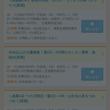
【未経験OK】短期月収例：33万円！カンタン作業でがっ
ちり[派遣]
給 与
時給1700円／月収例：331、500円＝1、700
円×7時間30分×21日勤務の場合＋残業代（1700円×1.2
5×30hの場合＝63750）、交通費別途支給
交通費
実費支給／当社規定あり。通勤交通費実費支
気になる!
払／上限4万円／月※規定あり
勤務地
白岡駅より無料送迎バスあり
20名以上の大量募集！週3日～OK梨のカンタン選果・箱
詰め[派遣]
給 与
時給1250円／月収例：120、000円＝1、250
円×8時間×12日勤務の場合＋交通費別途支給
交通費
実費支給／当社規定あり。
気になる!
勤務地
有名牧場のすぐ近く
＼急募4名＊2カ月限定／週3日～OK！お弁当の具をつめ
つめ！[派遣]