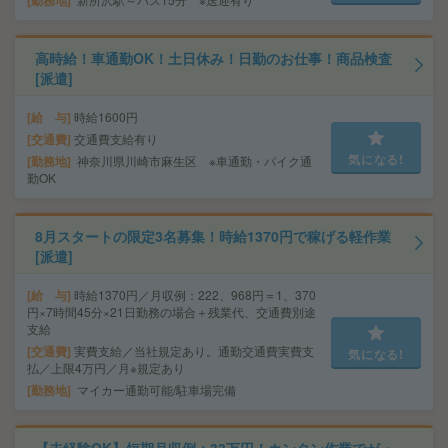
勤務地
高時給！車通勤OK！土日休み！日勤のお仕事！商品検査
[派遣]
給 与
時給1600円
交通費
交通費支給有り
気になる!
勤務地
神奈川県川崎市麻生区 ※車通勤・バイク通
勤OK
8月スタートの限定3名募集！時給1370円で稼げる軽作業
[派遣]
給 与
時給1370円／月収例：222、968円＝1、370
円×7時間45分×21日勤務の場合＋残業代、交通費別途
支給
交通費
実費支給／当社規定あり。通勤交通費実費支
気になる!
払／上限4万円／月※規定あり
勤務地
マイカー通勤可能/駐車場完備