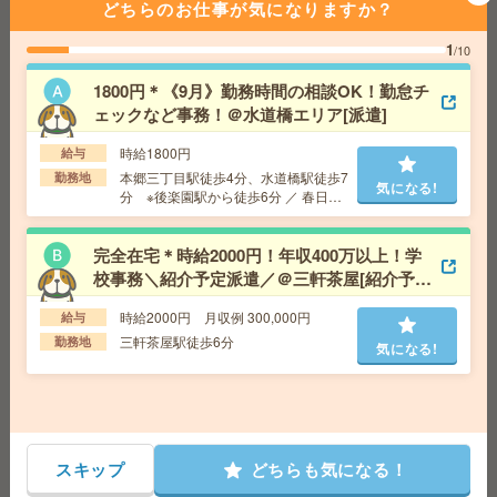
どちらのお仕事が気になりますか？
交通費
全額支給
気になる!
勤務地
品川駅徒歩3分、北品川駅徒歩10分
1
/10
1800円＊《9月》勤務時間の相談OK！勤怠チ
給与即払いOK！高時給！平日休み！日勤のお仕事！調理
ェックなど事務！＠水道橋エリア[派遣]
業務[派遣]
時給1800円
給与
給 与
時給1500円
本郷三丁目駅徒歩4分、水道橋駅徒歩7
勤務地
気になる!
分 ※後楽園駅から徒歩6分 ／ 春日駅
交通費
交通費支給有り
気になる!
から徒歩8分
勤務地
大宮駅～
完全在宅＊時給2000円！年収400万以上！学
校事務＼紹介予定派遣／＠三軒茶屋[紹介予定
＼難しいスキル必要なし！カンタン事務／時短OK！@阿
派遣]
佐ヶ谷！[派遣]
時給2000円 月収例 300,000円
給与
三軒茶屋駅徒歩6分
勤務地
気になる!
給 与
時給1800円＋交
交通費
※交通費支給
気になる!
勤務地
JR中央・総武線 阿佐ケ谷駅 徒歩3分
［経験＆資格不問］財団法人で一般事務＊専門図書館の
スキップ
どちらも気になる！
蔵書管理、購読者管理…[派遣]