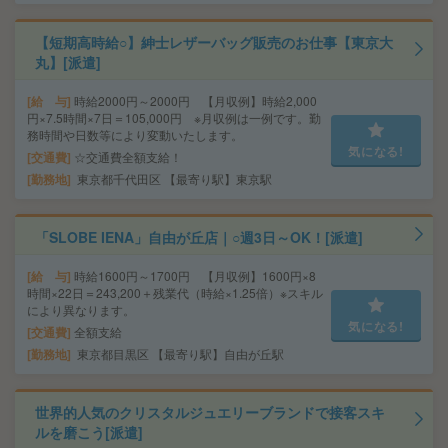
【短期高時給○】紳士レザーバッグ販売のお仕事【東京大
丸】[派遣]
給 与
時給2000円～2000円 【月収例】時給2,000
円×7.5時間×7日＝105,000円 ※月収例は一例です。勤
務時間や日数等により変動いたします。
気になる!
交通費
☆交通費全額支給！
勤務地
東京都千代田区 【最寄り駅】東京駅
「SLOBE IENA」自由が丘店｜○週3日～OK！[派遣]
給 与
時給1600円～1700円 【月収例】1600円×8
時間×22日＝243,200＋残業代（時給×1.25倍）※スキル
により異なります。
気になる!
交通費
全額支給
勤務地
東京都目黒区 【最寄り駅】自由が丘駅
世界的人気のクリスタルジュエリーブランドで接客スキ
ルを磨こう[派遣]