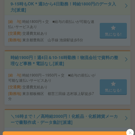
9-15時もOK＊週3から4日勤務！時給1800円のデータ入
力[派遣]
給 与
時給1800円＋交 ■給与の前払いが可能な速
払いサービスあり
交通費
交通費支給あり
気になる!
勤務地
東京都豊島区 山手線 池袋駅徒歩5分
時給1900円！週4日＆10-16時勤務！物流会社で資料の整
理など事務＊電話なし[派遣]
給 与
時給1900円～1950円＋交 ■給与の前払いが
可能な速払いサービスあり
交通費
交通費支給あり
気になる!
勤務地
東京都板橋区 都営三田線 志村坂上駅徒歩7
分
＼16時まで！／高時給2000円！化粧品・化粧雑貨メーカ
ーで書類作成・データ集計[派遣]
給 与
時給2000円