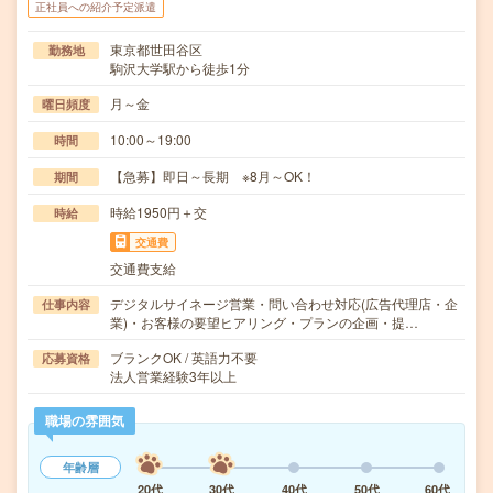
正社員への紹介予定派遣
東京都世田谷区
勤務地
駒沢大学駅から徒歩1分
月～金
曜日頻度
10:00～19:00
時間
【急募】即日～長期 ※8月～OK！
期間
時給1950円＋交
時給
交通費
交通費支給
デジタルサイネージ営業・問い合わせ対応(広告代理店・企
仕事内容
業)・お客様の要望ヒアリング・プランの企画・提…
ブランクOK / 英語力不要
応募資格
法人営業経験3年以上
職場の雰囲気
年齢層
20代
30代
40代
50代
60代