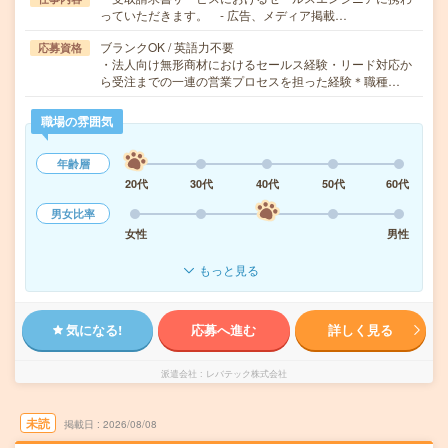
っていただきます。 - 広告、メディア掲載…
ブランクOK / 英語力不要
応募資格
・法人向け無形商材におけるセールス経験・リード対応か
ら受注までの一連の営業プロセスを担った経験＊職種…
職場の雰囲気
年齢層
20代
30代
40代
50代
60代
男女比率
女性
男性
もっと見る
気になる!
応募へ進む
詳しく見る
派遣会社
レバテック株式会社
未読
掲載日
2026/08/08