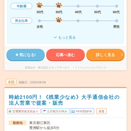
年齢層
20代
30代
40代
50代
60代
男女比率
女性
男性
もっと見る
気になる!
応募へ進む
詳しく見る
派遣会社
株式会社スタッフサービス ＩＴソリューションブロック
未読
掲載日
2026/08/08
時給2100円！《残業少なめ》大手通信会社の
法人営業で提案・販売
交通費別途支給あり
土日祝日が休み
WEB登録OK
派遣
東京都江東区
勤務地
豊洲駅から徒歩5分