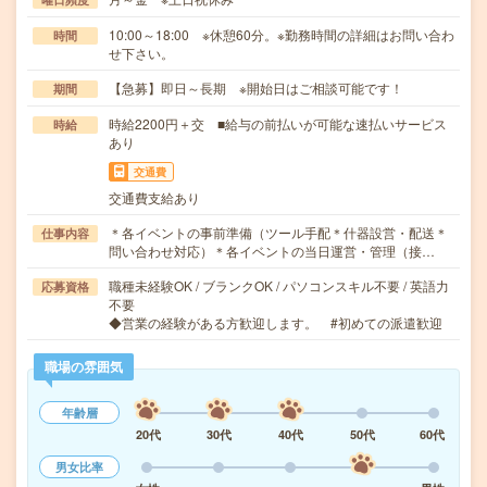
10:00～18:00 ※休憩60分。※勤務時間の詳細はお問い合わ
時間
せ下さい。
【急募】即日～長期 ※開始日はご相談可能です！
期間
時給2200円＋交 ■給与の前払いが可能な速払いサービス
時給
あり
交通費
交通費支給あり
＊各イベントの事前準備（ツール手配＊什器設営・配送＊
仕事内容
問い合わせ対応）＊各イベントの当日運営・管理（接…
職種未経験OK / ブランクOK / パソコンスキル不要 / 英語力
応募資格
不要
◆営業の経験がある方歓迎します。 #初めての派遣歓迎
職場の雰囲気
年齢層
20代
30代
40代
50代
60代
男女比率