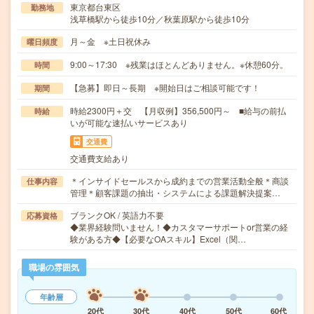
東京都台東区
勤務地
浅草橋駅から徒歩10分／秋葉原駅から徒歩10分
月～金 ※土日祝休み
曜日頻度
9:00～17:30 ※残業はほとんどありません。※休憩60分。
時間
【急募】即日～長期 ※開始日はご相談可能です！
期間
時給2300円＋交 【月収例】356,500円～ ■給与の前払
時給
いが可能な速払いサービスあり
交通費
交通費支給あり
＊インサイドセールスから成約までの営業活動全般＊商談
仕事内容
管理＊顧客課題の抽出・システムによる課題解決提案…
ブランクOK / 英語力不要
応募資格
◆業界経験問いません！◆カスタマーサポートor営業の経
験がある方◆【必要なOAスキル】Excel（関…
職場の雰囲気
年齢層
20代
30代
40代
50代
60代