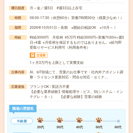
月～金／週5日 #週3日以上在宅
曜日頻度
09:00-17:30（休憩60分）実働7時間30分（残業少なめ！）
時間
2026年10月01日～長期 ※開始日相談OK ※10月～！
期間
時給3000円 月収例 45万円 時給3000円×実働7h30m×週5
時給
日×4週 ※月収例を保証するものではありません。※給与即
受取りサービス利用可（利用条件有）
交通費
1ヶ月3万円を上限として実費支給
AI、IoT領域にて、営業のお仕事です・社内外アポイント調
仕事内容
整・ライセンス更新対応・問合せ対応・セミナ…
ブランクOK / 英語力不要
応募資格
【必要な業界経験】情報処理サ－ビス、SI(システム・イン
テグレ－タ－) 【必要な経験】営業の経験
職場の雰囲気
年齢層
20代
30代
40代
50代
60代