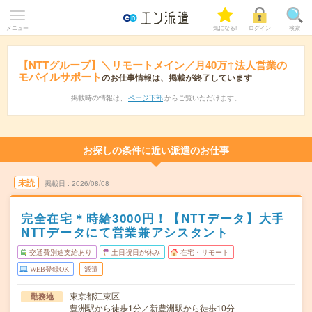
メニュー
気になる!
ログイン
検索
【NTTグループ】＼リモートメイン／月40万↑法人営業の
モバイルサポート
のお仕事情報は、掲載が終了しています
掲載時の情報は、
ページ下部
からご覧いただけます。
お探しの条件に近い派遣のお仕事
未読
掲載日
2026/08/08
完全在宅＊時給3000円！【NTTデータ】大手
NTTデータにて営業兼アシスタント
交通費別途支給あり
土日祝日が休み
在宅・リモート
WEB登録OK
派遣
東京都江東区
勤務地
豊洲駅から徒歩1分／新豊洲駅から徒歩10分