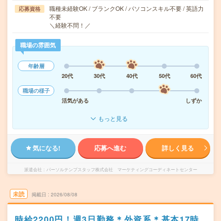
職種未経験OK / ブランクOK / パソコンスキル不要 / 英語力
応募資格
不要
＼経験不問！／
職場の雰囲気
年齢層
20代
30代
40代
50代
60代
職場の様子
活気がある
しずか
もっと見る
気になる!
応募へ進む
詳しく見る
派遣会社
パーソルテンプスタッフ株式会社 マーケティングコーディネートセンター
未読
掲載日
2026/08/08
時給2200円！週3日勤務＊外資系＊基本17時