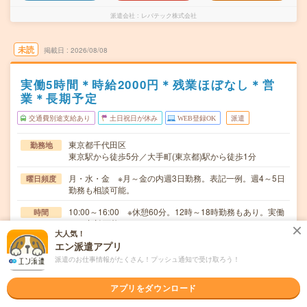
派遣会社
レバテック株式会社
未読
掲載日
2026/08/08
実働5時間＊時給2000円＊残業ほぼなし＊営
業＊長期予定
交通費別途支給あり
土日祝日が休み
WEB登録OK
派遣
東京都千代田区
勤務地
東京駅から徒歩5分／大手町(東京都)駅から徒歩1分
月・水・金 ※月～金の内週3日勤務。表記一例。週4～5日
曜日頻度
勤務も相談可能。
10:00～16:00 ※休憩60分。12時～18時勤務もあり。実働
時間
7hも相談可能。
大人気！
エン派遣アプリ
【急募】即日～長期 ※開始日はご相談可能です！
期間
派遣のお仕事情報がたくさん！プッシュ通知で受け取ろう！
時給2000円～2100円＋交 【月収例】200,000円～ ■給
時給
与の前払いが可能な速払いサービスあり
アプリをダウンロード
交通費