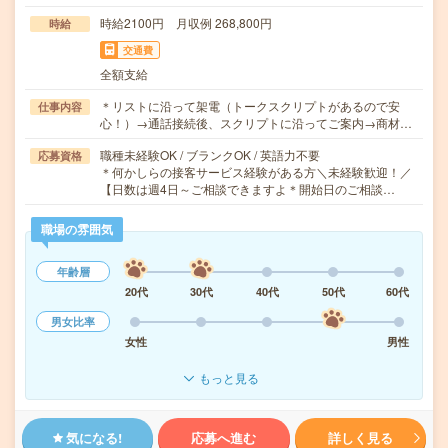
時給2100円 月収例 268,800円
時給
交通費
全額支給
＊リストに沿って架電（トークスクリプトがあるので安
仕事内容
心！）→通話接続後、スクリプトに沿ってご案内→商材…
職種未経験OK / ブランクOK / 英語力不要
応募資格
＊何かしらの接客サービス経験がある方＼未経験歓迎！／
【日数は週4日～ご相談できますよ＊開始日のご相談…
職場の雰囲気
年齢層
20代
30代
40代
50代
60代
男女比率
女性
男性
もっと見る
気になる!
応募へ進む
詳しく見る