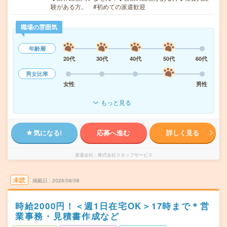
験がある方。 #初めての派遣歓迎
職場の雰囲気
年齢層
20代
30代
40代
50代
60代
男女比率
女性
男性
もっと見る
気になる!
応募へ進む
詳しく見る
派遣会社
株式会社スタッフサービス
未読
掲載日
2026/08/08
時給2000円！＜週1日在宅OK＞17時まで＊営
業事務・見積書作成など