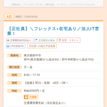
派遣会社
パーソルテンプスタッフ株式会社 マーケティングコーディネートセンター
未読
掲載日
2026/08/08
【正社員】＼フレックス×在宅あり／法人IT営
業！
交通費別途支給あり
土日祝日が休み
在宅・リモート
WEB登録OK
正社員への紹介予定派遣
東京都府中市
勤務地
府中(東京都)駅から徒歩3分／府中本町駅から徒歩10分
月～金
曜日頻度
8:30～17:15
時間
【急募】即日～長期 ※8月～OK！
期間
時給2000円＋交
時給
交通費
交通費実費支給（当社規定あり）