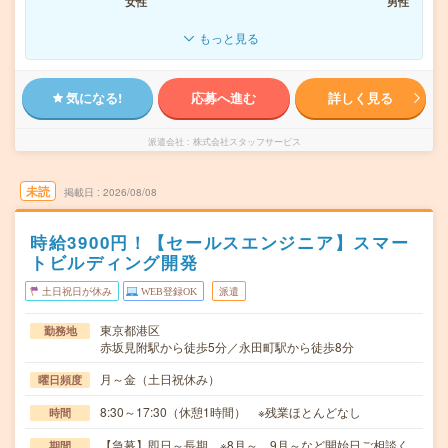
女性
男性
もっと見る
気になる!
応募へ進む
詳しく見る
派遣会社
株式会社スタッフサービス
未読
掲載日
2026/08/08
時給3900円！【セールスエンジニア】スマー
トビルディング開発
土日祝日が休み
WEB登録OK
派遣
東京都港区
勤務地
赤坂見附駅から徒歩5分／永田町駅から徒歩8分
月～金（土日祝休み）
曜日頻度
8:30～17:30（休憩1時間） ※残業ほとんどなし
時間
【急募】即日～長期 ※8月～、9月～など開始日ご相談く
期間