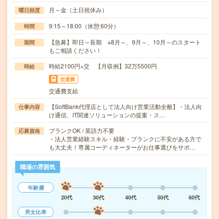
月～金（土日祝休み）
曜日頻度
9:15～18:00（休憩:60分）
時間
【急募】即日～長期 ※8月～、9月～、10月～のスタート
期間
もご相談ください！
時給2100円+交 【月収例】32万5500円
時給
交通費
交通費支給
【SoftBank代理店として法人向け営業活動全般】・法人向
仕事内容
け通信、IT関連ソリューションの提案・ス…
ブランクOK / 英語力不要
応募資格
・法人営業経験スキル・経験・ブランクに不安がある方で
も大丈夫！専属コーディネーターがお仕事選びをサポ…
職場の雰囲気
年齢層
20代
30代
40代
50代
60代
男女比率