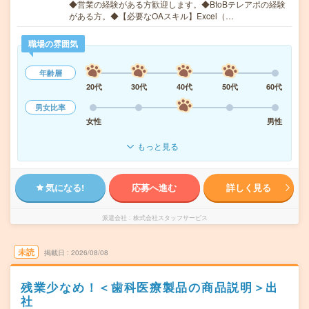
◆営業の経験がある方歓迎します。◆BtoBテレアポの経験
がある方。◆【必要なOAスキル】Excel（…
職場の雰囲気
年齢層
20代
30代
40代
50代
60代
男女比率
女性
男性
もっと見る
気になる!
応募へ進む
詳しく見る
派遣会社
株式会社スタッフサービス
未読
掲載日
2026/08/08
残業少なめ！＜歯科医療製品の商品説明＞出
社