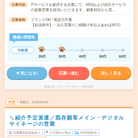
ITサービスを提供する企業にて、SESおよび自社サービス
仕事内容
の提案営業を担当いただきます。顧客対応から営…
ブランクOK / 英語力不要
応募資格
【必須条件】・法人営業のご経験(1年以上あれば尚可)
職場の雰囲気
年齢層
20代
30代
40代
50代
60代
気になる!
応募へ進む
詳しく見る
派遣会社
マンパワーグループ株式会社
未読
掲載日
2026/08/08
＼紹介予定派遣／既存顧客メイン・デジタル
サイネージの営業
交通費別途支給あり
土日祝日が休み
WEB登録OK