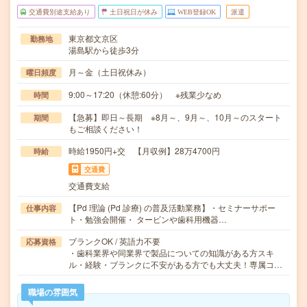
交通費別途支給あり
土日祝日が休み
WEB登録OK
派遣
東京都文京区
勤務地
湯島駅から徒歩3分
月～金（土日祝休み）
曜日頻度
9:00～17:20（休憩:60分） ※残業少なめ
時間
【急募】即日～長期 ※8月～、9月～、10月～のスタート
期間
もご相談ください！
時給1950円+交 【月収例】28万4700円
時給
交通費
交通費支給
【Pd 理論 (Pd 診療) の普及活動業務】・セミナーサポー
仕事内容
ト・勉強会開催・ タービンや歯科用機器…
ブランクOK / 英語力不要
応募資格
・歯科業界や同業界で製品についての知識がある方スキ
ル・経験・ブランクに不安がある方でも大丈夫！専属コ…
職場の雰囲気