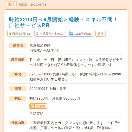
未読
掲載日
2026/08/08
時給2200円＜9月開始＞経験・スキル不問！
自社サービスPR
職種未経験OK
交通費別途支給あり
WEB登録OK
派遣
東京都渋谷区
勤務地
渋谷駅から徒歩7分
月～金・土・日・祝(週5日) ※シフト制 ※月半分ほど土日
曜日頻度
出社対応できればOK！希望休も出しやすい環境です！
09:30～18:00(実働7時間30分 休憩1時間)※11:30～20:00
時間
勤務をお願いする場合が…
2026年09月上旬～長期
期間
時給2200円 月収例 330,000円
時給
交通費
全額支給
～調査業務案内とガイダンスをお願い致します～＊住所の
仕事内容
検索、戸建てや土地の調査＊居住の確認、TV有無の…