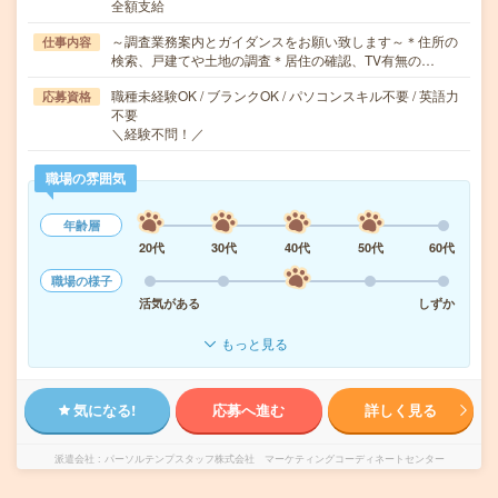
全額支給
～調査業務案内とガイダンスをお願い致します～＊住所の
仕事内容
検索、戸建てや土地の調査＊居住の確認、TV有無の…
職種未経験OK / ブランクOK / パソコンスキル不要 / 英語力
応募資格
不要
＼経験不問！／
職場の雰囲気
年齢層
20代
30代
40代
50代
60代
職場の様子
活気がある
しずか
もっと見る
気になる!
応募へ進む
詳しく見る
派遣会社
パーソルテンプスタッフ株式会社 マーケティングコーディネートセンター