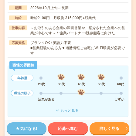
2026年10月上旬～長期
期間
時給2100円 月収例 315,000円+残業代
時給
～お取引のある企業の深耕営業や、紹介された企業への営
仕事内容
業が中心です～＊協業パートナー/既存顧客に向けた…
ブランクOK / 英語力不要
応募資格
■営業経験のある方▼補足情報ご自宅にWi-Fi環境が必要で
す
職場の雰囲気
年齢層
20代
30代
40代
50代
60代
職場の様子
活気がある
しずか
もっと見る
気になる!
応募へ進む
詳しく見る