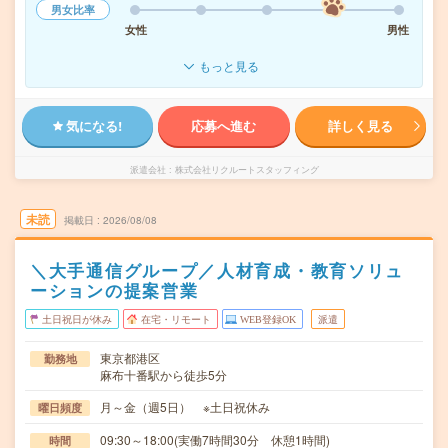
男女比率
女性
男性
もっと見る
気になる!
応募へ進む
詳しく見る
派遣会社
株式会社リクルートスタッフィング
未読
掲載日
2026/08/08
＼大手通信グループ／人材育成・教育ソリュ
ーションの提案営業
土日祝日が休み
在宅・リモート
WEB登録OK
派遣
東京都港区
勤務地
麻布十番駅から徒歩5分
月～金（週5日） ※土日祝休み
曜日頻度
09:30～18:00(実働7時間30分 休憩1時間)
時間