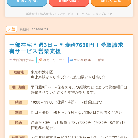
気になる!
応募へ進む
詳しく見る
派遣会社
株式会社スタッフサービス ＩＴソリューションブロック
未読
掲載日
2026/08/08
一部在宅＊週3日～＊時給7680円！受取請求
書サービス営業支援
土日祝日が休み
在宅・リモート
WEB登録OK
派遣
東京都渋谷区
勤務地
恵比寿駅から徒歩5分／代官山駅から徒歩8分
平日週3日～ ※保有スキルや経験などによって勤務曜日は
曜日頻度
調整させていただく可能性があります。
10:00～19:00（休憩1時間） ※残業ほぼなし
時間
即日～長期 ※8月～、9月～など開始日ご相談ください！
期間
時給7680円 ※月収例：73万7280円（7680円×8時間×12
時給
日勤務の場合）
・受取請求書サービスにおけるセールスエンジニアに携わ
仕事内容