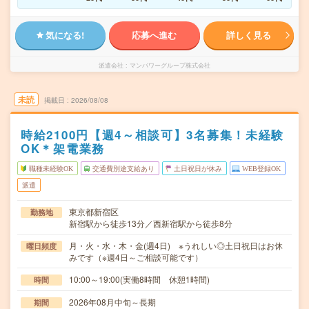
気になる!
応募へ進む
詳しく見る
派遣会社
マンパワーグループ株式会社
未読
掲載日
2026/08/08
時給2100円【週4～相談可】3名募集！未経験
OK＊架電業務
職種未経験OK
交通費別途支給あり
土日祝日が休み
WEB登録OK
派遣
東京都新宿区
勤務地
新宿駅から徒歩13分／西新宿駅から徒歩8分
月・火・水・木・金(週4日) ※うれしい◎土日祝日はお休
曜日頻度
みです（※週4日～ご相談可能です）
10:00～19:00(実働8時間 休憩1時間)
時間
2026年08月中旬～長期
期間