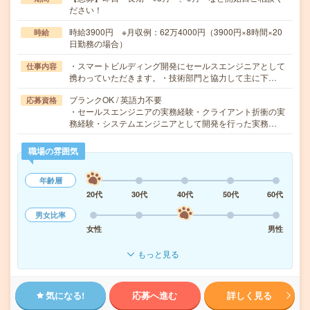
ださい！
時給3900円 ※月収例：62万4000円（3900円×8時間×20
時給
日勤務の場合）
・スマートビルディング開発にセールスエンジニアとして
仕事内容
携わっていただきます。・技術部門と協力して主に下…
ブランクOK / 英語力不要
応募資格
・セールスエンジニアの実務経験・クライアント折衝の実
務経験・システムエンジニアとして開発を行った実務…
職場の雰囲気
年齢層
20代
30代
40代
50代
60代
男女比率
女性
男性
もっと見る
気になる!
応募へ進む
詳しく見る