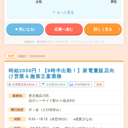
女性
男性
もっと見る
気になる!
応募へ進む
詳しく見る
派遣会社
株式会社スタッフサービス ＩＴソリューションブロック
未読
掲載日
2026/08/08
時給2050円！【9時半出勤！】家電量販店向
け営業＆施策立案業務
交通費別途支給あり
土日祝日が休み
WEB登録OK
派遣
東京都品川区
勤務地
品川シーサイド駅から徒歩6分
月～金（土日祝休み）
曜日頻度
9:30～18:15（休憩:60分） ※残業少なめ
時間