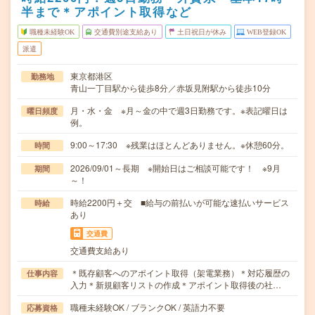
半まで＊アポイント取得など
職種未経験OK
交通費別途支給あり
土日祝日が休み
WEB登録OK
派遣
東京都港区
勤務地
青山一丁目駅から徒歩8分／赤坂見附駅から徒歩10分
月・水・金 ※月～金の中で週3日勤務です。※表記曜日は
曜日頻度
例。
9:00～17:30 ※残業はほとんどありません。※休憩60分。
時間
2026/09/01～長期 ※開始日はご相談可能です！ ※9月
期間
～！
時給2200円＋交 ■給与の前払いが可能な速払いサービス
時給
あり
交通費
交通費支給あり
＊既存顧客へのアポイント取得（架電業務）＊対応履歴の
仕事内容
入力＊新規顧客リストの作成＊アポイント取得後の社…
職種未経験OK / ブランクOK / 英語力不要
応募資格