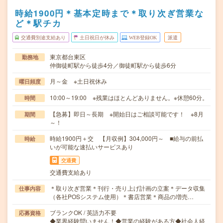
時給1900円＊基本定時まで＊取り次ぎ営業な
ど＊駅チカ
交通費別途支給あり
土日祝日が休み
WEB登録OK
派遣
東京都台東区
勤務地
仲御徒町駅から徒歩4分／御徒町駅から徒歩6分
月～金 ※土日祝休み
曜日頻度
10:00～19:00 ※残業はほとんどありません。※休憩60分。
時間
【急募】即日～長期 ※開始日はご相談可能です！ ※8月
期間
～！
時給1900円＋交 【月収例】304,000円～ ■給与の前払
時給
いが可能な速払いサービスあり
交通費
交通費支給あり
＊取り次ぎ営業＊刊行・売り上げ計画の立案＊データ収集
仕事内容
（各社POSシステム使用）＊書店営業＊商品の増売…
ブランクOK / 英語力不要
応募資格
◆業界経験問いません！◆営業の経験がある方◆社会人経