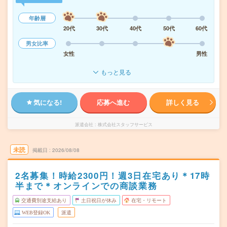
年齢層
20代
30代
40代
50代
60代
男女比率
女性
男性
もっと見る
気になる!
応募へ進む
詳しく見る
派遣会社
株式会社スタッフサービス
未読
掲載日
2026/08/08
2名募集！時給2300円！週3日在宅あり＊17時
半まで＊オンラインでの商談業務
交通費別途支給あり
土日祝日が休み
在宅・リモート
WEB登録OK
派遣