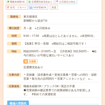
職種未経験OK
交通費別途支給あり
土日祝日が休み
在宅・リモート
WEB登録OK
派遣
東京都港区
勤務地
新橋駅から徒歩7分
月～金 ※土日祝休み
曜日頻度
9:00～17:00 ※残業はほとんどありません。※休憩60分。
時間
【急募】即日～長期 ※開始日はご相談可能です！
期間
時給2000円～2100円＋交 【月収例】332,500円～ ■給
時給
与の前払いが可能な速払いサービスあり
交通費
交通費支給あり
＊見積書・請求書作成＊受発注業務＊営業への同行・深耕
仕事内容
営業＊取引先の訪問同行＊営業アシスタントなど ※…
職種未経験OK / ブランクOK / 英語力不要
応募資格
◆営業経験or建設業界での就業経験がある方歓迎しま
す。 #初めての派遣歓迎
職場の雰囲気