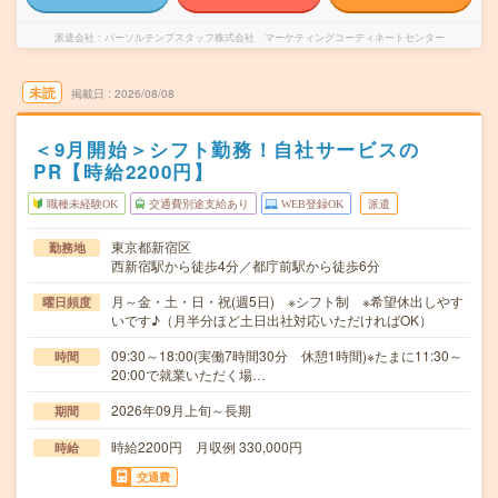
派遣会社
パーソルテンプスタッフ株式会社 マーケティングコーディネートセンター
未読
掲載日
2026/08/08
＜9月開始＞シフト勤務！自社サービスの
PR【時給2200円】
職種未経験OK
交通費別途支給あり
WEB登録OK
派遣
東京都新宿区
勤務地
西新宿駅から徒歩4分／都庁前駅から徒歩6分
月～金・土・日・祝(週5日) ※シフト制 ※希望休出しやす
曜日頻度
いです♪（月半分ほど土日出社対応いただければOK）
09:30～18:00(実働7時間30分 休憩1時間)※たまに11:30～
時間
20:00で就業いただく場…
2026年09月上旬～長期
期間
時給2200円 月収例 330,000円
時給
交通費