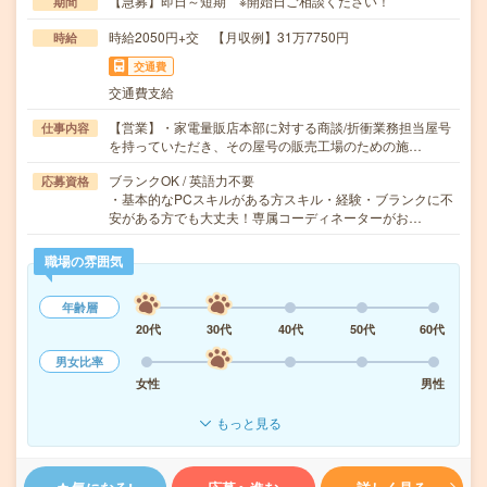
【急募】即日～短期 ※開始日ご相談ください！
期間
時給2050円+交 【月収例】31万7750円
時給
交通費
交通費支給
【営業】・家電量販店本部に対する商談/折衝業務担当屋号
仕事内容
を持っていただき、その屋号の販売工場のための施…
ブランクOK / 英語力不要
応募資格
・基本的なPCスキルがある方スキル・経験・ブランクに不
安がある方でも大丈夫！専属コーディネーターがお…
職場の雰囲気
年齢層
20代
30代
40代
50代
60代
男女比率
女性
男性
もっと見る