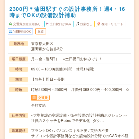
2300円＊蒲田駅すぐの設計事務所！週4・16
時までOKの設備設計補助
交通費別途支給あり
土日祝日が休み
残業なし
在宅・リモート
WEB登録OK
派遣
東京都大田区
勤務地
蒲田駅から徒歩3分
月～金（週5日） ※土日祝日お休みです！
曜日頻度
09:00～18:00(実働8時間 休憩1時間)
時間
【急募】即日～長期
期間
時給2300円～2500円 月収例 368,000円～400,000円 ☆
時給
交通費
全額支給
○大型施設の空調設備・衛生設備の設計補助ポジション○○
仕事内容
社員のスケッチをRebroでモデル化 ダク…
ブランクOK / パソコンスキル不要 / 英語力不要
応募資格
サブコンや設計事務所などの設備設計分野でのCADオペ経