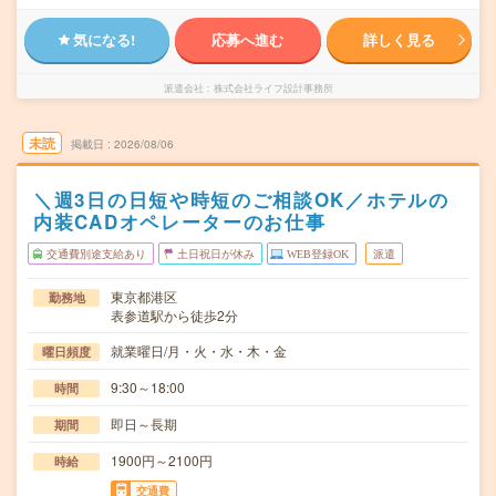
気になる!
応募へ進む
詳しく見る
派遣会社
株式会社ライフ設計事務所
未読
掲載日
2026/08/06
＼週3日の日短や時短のご相談OK／ホテルの
内装CADオペレーターのお仕事
交通費別途支給あり
土日祝日が休み
WEB登録OK
派遣
東京都港区
勤務地
表参道駅から徒歩2分
就業曜日/月・火・水・木・金
曜日頻度
9:30～18:00
時間
即日～長期
期間
1900円～2100円
時給
交通費