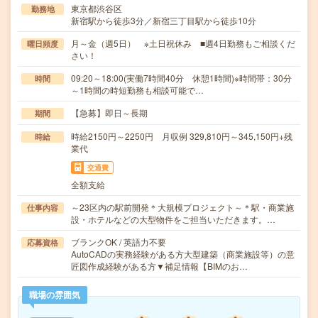
東京都渋谷区
勤務地
新宿駅から徒歩3分／新宿三丁目駅から徒歩10分
月～金（週5日） ※土日祝休み ■週4日勤務もご相談くだ
曜日頻度
さい！
09:20～18:00(実働7時間40分 休憩1時間)※時間帯：30分
時間
～1時間の時短勤務も相談可能で…
【急募】即日～長期
期間
時給2150円～2250円 月収例 329,810円～345,150円+残
時給
業代
交通費
全額支給
～23区内の駅前開発＊大規模プロジェクト～＊駅・商業施
仕事内容
設・ホテルなどの大型物件をご担当いただきます。…
ブランクOK / 英語力不要
応募資格
AutoCADの実務経験がある方大型建築（商業施設等）の意
匠図作成経験がある方▼補足情報【BIMのお…
職場の雰囲気