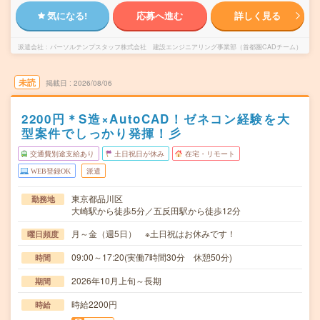
気になる!
応募へ進む
詳しく見る
派遣会社
パーソルテンプスタッフ株式会社 建設エンジニアリング事業部（首都圏CADチーム）
未読
掲載日
2026/08/06
2200円＊S造×AutoCAD！ゼネコン経験を大
型案件でしっかり発揮！彡
交通費別途支給あり
土日祝日が休み
在宅・リモート
WEB登録OK
派遣
東京都品川区
勤務地
大崎駅から徒歩5分／五反田駅から徒歩12分
月～金（週5日） ※土日祝はお休みです！
曜日頻度
09:00～17:20(実働7時間30分 休憩50分)
時間
2026年10月上旬～長期
期間
時給2200円
時給