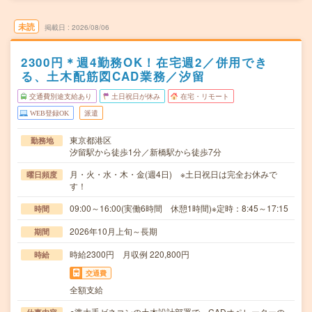
未読
掲載日
2026/08/06
2300円＊週4勤務OK！在宅週2／併用でき
る、土木配筋図CAD業務／汐留
交通費別途支給あり
土日祝日が休み
在宅・リモート
WEB登録OK
派遣
東京都港区
勤務地
汐留駅から徒歩1分／新橋駅から徒歩7分
月・火・水・木・金(週4日) ※土日祝日は完全お休みで
曜日頻度
す！
09:00～16:00(実働6時間 休憩1時間)※定時：8:45～17:15
時間
2026年10月上旬～長期
期間
時給2300円 月収例 220,800円
時給
交通費
全額支給
○準大手ゼネコンの土木設計部署で、CADオペレーターの