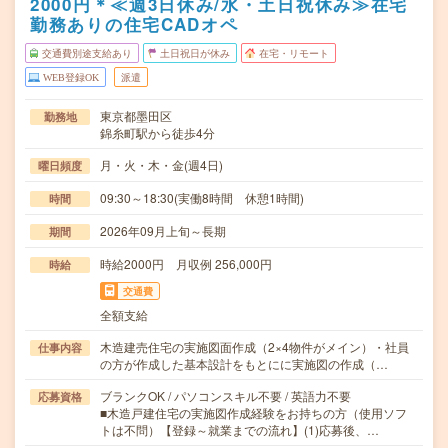
2000円＊≪週3日休み/水・土日祝休み≫在宅
勤務ありの住宅CADオペ
交通費別途支給あり
土日祝日が休み
在宅・リモート
WEB登録OK
派遣
東京都墨田区
勤務地
錦糸町駅から徒歩4分
月・火・木・金(週4日)
曜日頻度
09:30～18:30(実働8時間 休憩1時間)
時間
2026年09月上旬～長期
期間
時給2000円 月収例 256,000円
時給
交通費
全額支給
木造建売住宅の実施図面作成（2×4物件がメイン）・社員
仕事内容
の方が作成した基本設計をもとにに実施図の作成（…
ブランクOK / パソコンスキル不要 / 英語力不要
応募資格
■木造戸建住宅の実施図作成経験をお持ちの方（使用ソフ
トは不問）【登録～就業までの流れ】(1)応募後、…