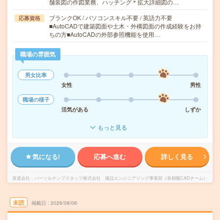
舗装図の作図業務、ハッチング＊拡大詳細図の…
ブランクOK / パソコンスキル不要 / 英語力不要
応募資格
■AutoCADで建築図面や土木・外構図面の作成経験をお持
ちの方■AutoCADの外部参照機能を使用…
職場の雰囲気
男女比率
女性
男性
職場の様子
活気がある
しずか
もっと見る
気になる!
応募へ進む
詳しく見る
派遣会社
パーソルテンプスタッフ株式会社 建設エンジニアリング事業部（首都圏CADチーム）
未読
掲載日
2026/08/06