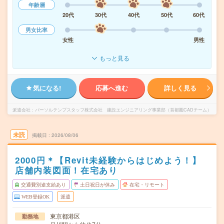
年齢層
20代
30代
40代
50代
60代
男女比率
女性
男性
もっと見る
気になる!
応募へ進む
詳しく見る
派遣会社
パーソルテンプスタッフ株式会社 建設エンジニアリング事業部（首都圏CADチーム）
未読
掲載日
2026/08/06
2000円＊【Revit未経験からはじめよう！】
店舗内装図面！在宅あり
交通費別途支給あり
土日祝日が休み
在宅・リモート
WEB登録OK
派遣
東京都港区
勤務地