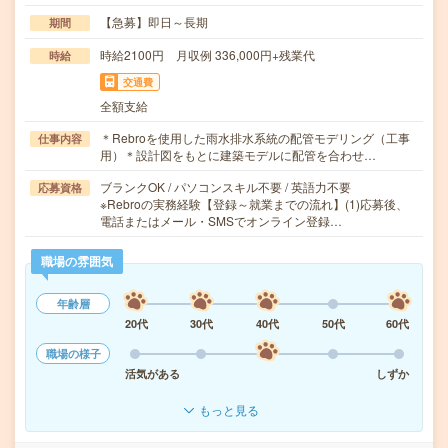
【急募】即日～長期
期間
時給2100円 月収例 336,000円+残業代
時給
交通費
全額支給
＊Rebroを使用した雨水排水系統の配管モデリング（工事
仕事内容
用）＊設計図をもとに建築モデルに配管を合わせ…
ブランクOK / パソコンスキル不要 / 英語力不要
応募資格
※Rebroの実務経験【登録～就業までの流れ】(1)応募後、
電話またはメール・SMSでオンライン登録…
職場の雰囲気
年齢層
20代
30代
40代
50代
60代
職場の様子
活気がある
しずか
もっと見る