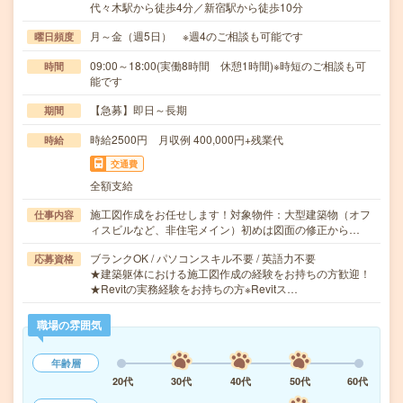
代々木駅から徒歩4分／新宿駅から徒歩10分
月～金（週5日） ※週4のご相談も可能です
曜日頻度
09:00～18:00(実働8時間 休憩1時間)※時短のご相談も可
時間
能です
【急募】即日～長期
期間
時給2500円 月収例 400,000円+残業代
時給
交通費
全額支給
施工図作成をお任せします！対象物件：大型建築物（オフ
仕事内容
ィスビルなど、非住宅メイン）初めは図面の修正から…
ブランクOK / パソコンスキル不要 / 英語力不要
応募資格
★建築躯体における施工図作成の経験をお持ちの方歓迎！
★Revitの実務経験をお持ちの方※Revitス…
職場の雰囲気
年齢層
20代
30代
40代
50代
60代