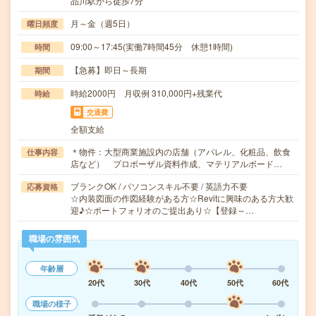
品川駅から徒歩7分
月～金（週5日）
曜日頻度
09:00～17:45(実働7時間45分 休憩1時間)
時間
【急募】即日～長期
期間
時給2000円 月収例 310,000円+残業代
時給
交通費
全額支給
＊物件：大型商業施設内の店舗（アパレル、化粧品、飲食
仕事内容
店など） プロポーザル資料作成、マテリアルボード…
ブランクOK / パソコンスキル不要 / 英語力不要
応募資格
☆内装図面の作図経験がある方☆Revitに興味のある方大歓
迎♪☆ポートフォリオのご提出あり☆【登録～…
職場の雰囲気
年齢層
20代
30代
40代
50代
60代
職場の様子