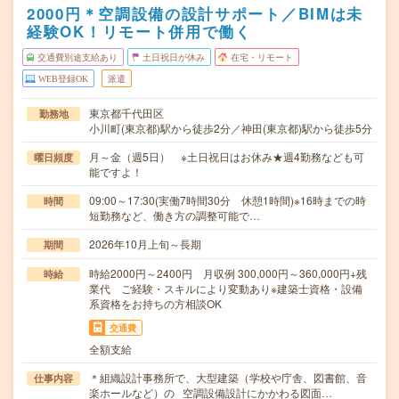
2000円＊空調設備の設計サポート／BIMは未
経験OK！リモート併用で働く
交通費別途支給あり
土日祝日が休み
在宅・リモート
WEB登録OK
派遣
東京都千代田区
勤務地
小川町(東京都)駅から徒歩2分／神田(東京都)駅から徒歩5分
月～金（週5日） ※土日祝日はお休み★週4勤務なども可
曜日頻度
能ですよ！
09:00～17:30(実働7時間30分 休憩1時間)※16時までの時
時間
短勤務など、働き方の調整可能で…
2026年10月上旬～長期
期間
時給2000円～2400円 月収例 300,000円～360,000円+残
時給
業代 ご経験・スキルにより変動あり※建築士資格・設備
系資格をお持ちの方相談OK
交通費
全額支給
＊組織設計事務所で、大型建築（学校や庁舎、図書館、音
仕事内容
楽ホールなど）の 空調設備設計にかかわる図面…