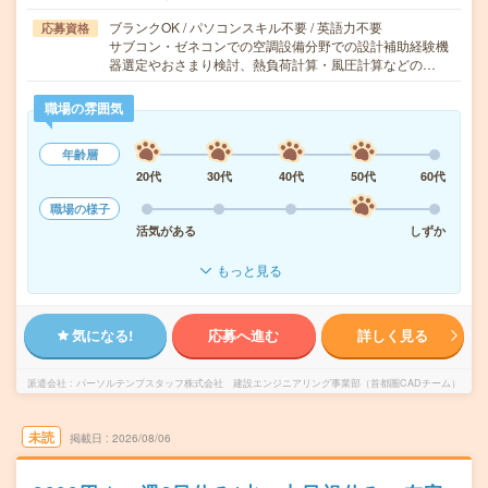
ブランクOK / パソコンスキル不要 / 英語力不要
応募資格
サブコン・ゼネコンでの空調設備分野での設計補助経験機
器選定やおさまり検討、熱負荷計算・風圧計算などの…
職場の雰囲気
年齢層
20代
30代
40代
50代
60代
職場の様子
活気がある
しずか
もっと見る
気になる!
応募へ進む
詳しく見る
派遣会社
パーソルテンプスタッフ株式会社 建設エンジニアリング事業部（首都圏CADチーム）
未読
掲載日
2026/08/06