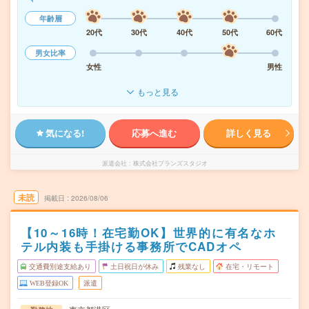
年齢層
20代
30代
40代
50代
60代
男女比率
女性
男性
もっと見る
気になる!
応募へ進む
詳しく見る
派遣会社
株式会社プランズスタジオ
未読
掲載日
2026/08/06
【10～16時！在宅勤OK】世界的に有名なホ
テル内装も手掛ける事務所でCADオペ
交通費別途支給あり
土日祝日が休み
残業なし
在宅・リモート
WEB登録OK
派遣