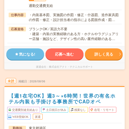
通勤交通費支給
・内装基本図、実施図の作図・修正・什器図、造作家具図
仕事内容
の作図・修正・設計担当者の指示による図面作成・図…
ブランクOK / 英語力不要
応募資格
・建築・内装の実務経験のある方・ホテルやラグジュアリ
ー店舗・施設など、デザイン性の高い案件経験のある…
気になる!
応募へ進む
詳しく見る
派遣会社
株式会社アクト・テクニカルサポート
未読
掲載日
2026/08/06
【週1在宅OK】週3～×6時間！世界の有名ホ
テル内装も手掛ける事務所でCADオペ
交通費別途支給あり
土日祝日が休み
残業なし
在宅・リモート
WEB登録OK
派遣
東京都港区
勤務地