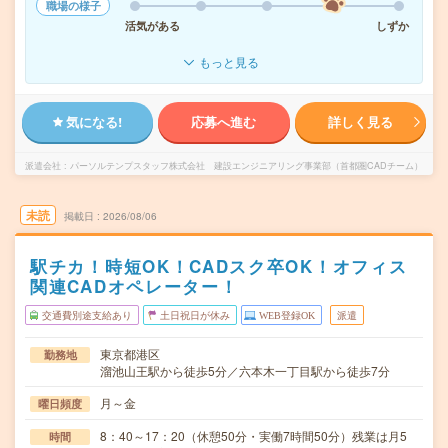
職場の様子
活気がある
しずか
もっと見る
気になる!
応募へ進む
詳しく見る
派遣会社
パーソルテンプスタッフ株式会社 建設エンジニアリング事業部（首都圏CADチーム）
未読
掲載日
2026/08/06
駅チカ！時短OK！CADスク卒OK！オフィス
関連CADオペレーター！
交通費別途支給あり
土日祝日が休み
WEB登録OK
派遣
東京都港区
勤務地
溜池山王駅から徒歩5分／六本木一丁目駅から徒歩7分
月～金
曜日頻度
8：40～17：20（休憩50分・実働7時間50分）残業は月5
時間