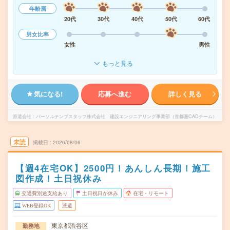
年齢層
20代
30代
40代
50代
60代
男女比率
女性
男性
もっと見る
気になる!
応募へ進む
詳しく見る
派遣会社
パーソルテンプスタッフ株式会社 建設エンジニアリング事業部（首都圏CADチーム）
未読
掲載日
2026/08/06
【週4在宅OK】2500円！あんしん長期！施工
図作成！土日祝休み
交通費別途支給あり
土日祝日が休み
在宅・リモート
WEB登録OK
派遣
東京都渋谷区
勤務地