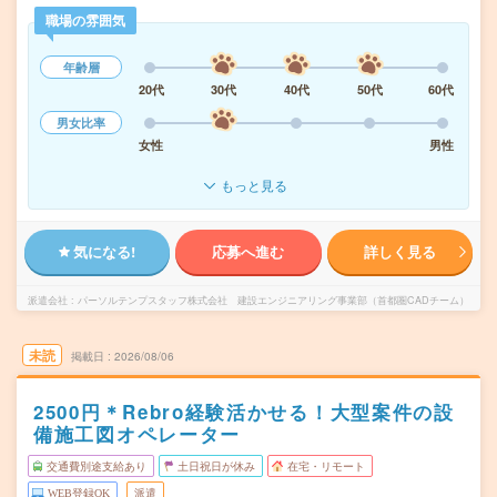
職場の雰囲気
年齢層
20代
30代
40代
50代
60代
男女比率
女性
男性
もっと見る
気になる!
応募へ進む
詳しく見る
派遣会社
パーソルテンプスタッフ株式会社 建設エンジニアリング事業部（首都圏CADチーム）
未読
掲載日
2026/08/06
2500円＊Rebro経験活かせる！大型案件の設
備施工図オペレーター
交通費別途支給あり
土日祝日が休み
在宅・リモート
WEB登録OK
派遣