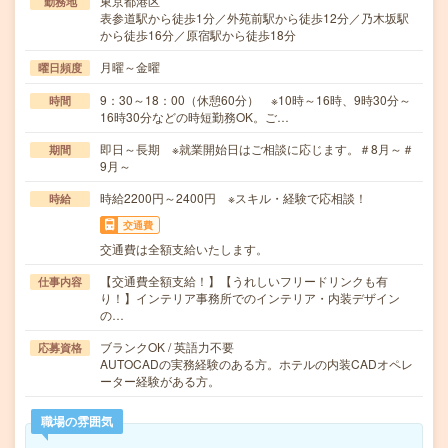
東京都港区
勤務地
表参道駅から徒歩1分／外苑前駅から徒歩12分／乃木坂駅
から徒歩16分／原宿駅から徒歩18分
月曜～金曜
曜日頻度
9：30～18：00（休憩60分） ※10時～16時、9時30分～
時間
16時30分などの時短勤務OK。ご…
即日～長期 ※就業開始日はご相談に応じます。＃8月～＃
期間
9月～
時給2200円～2400円 ※スキル・経験で応相談！
時給
交通費
交通費は全額支給いたします。
【交通費全額支給！】【うれしいフリードリンクも有
仕事内容
り！】インテリア事務所でのインテリア・内装デザイン
の…
ブランクOK / 英語力不要
応募資格
AUTOCADの実務経験のある方。ホテルの内装CADオペレ
ーター経験がある方。
職場の雰囲気