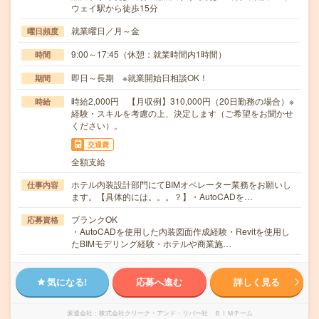
ウェイ駅から徒歩15分
就業曜日／月～金
曜日頻度
9:00～17:45（休憩：就業時間内1時間）
時間
即日～長期 ※就業開始日相談OK！
期間
時給2,000円 【月収例】310,000円（20日勤務の場合）※
時給
経験・スキルを考慮の上、決定します（ご希望をお聞かせ
ください）。
交通費
全額支給
ホテル内装設計部門にてBIMオペレーター業務をお願いし
仕事内容
ます。【具体的には。。。？】・AutoCADを…
ブランクOK
応募資格
・AutoCADを使用した内装図面作成経験・Revitを使用し
たBIMモデリング経験・ホテルや商業施…
気になる!
応募へ進む
詳しく見る
派遣会社
株式会社クリーク・アンド・リバー社 ＢＩＭチーム