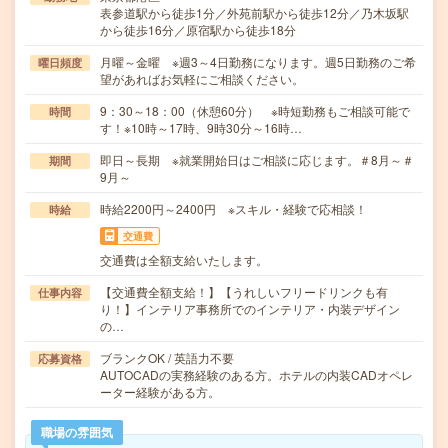
表参道駅から徒歩1分／外苑前駅から徒歩12分／乃木坂駅
から徒歩16分／原宿駅から徒歩18分
月曜～金曜 ※週3～4日勤務になります。週5日勤務のご希
曜日頻度
望があればお気軽にご相談ください。
9：30～18：00（休憩60分） ※時短勤務もご相談可能で
時間
す！※10時～17時、9時30分～16時…
即日～長期 ※就業開始日はご相談に応じます。＃8月～＃
期間
9月～
時給2200円～2400円 ※スキル・経験で応相談！
時給
交通費
交通費は全額支給いたします。
【交通費全額支給！】【うれしいフリードリンクも有
仕事内容
り！】インテリア事務所でのインテリア・内装デザイン
の…
ブランクOK / 英語力不要
応募資格
AUTOCADの実務経験のある方。ホテルの内装CADオペレ
ーター経験がある方。
職場の雰囲気