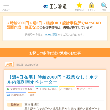
メニュー
気になる!
ログイン
検索
＜時給2000円＞週3日～相談OK！設計事務所でAutoCAD
図面作成・修正など
のお仕事情報は、掲載が終了しています
掲載時の情報は、
ページ下部
からご覧いただけます。
お探しの条件に近い派遣のお仕事
未読
掲載日
2026/08/06
【週4日在宅】時給2000円＊残業なし！ホテ
ル内装BIMオペレーター
交通費別途支給あり
土日祝日が休み
残業なし
在宅・リモート
WEB登録OK
派遣
東京都港区
勤務地
品川駅から徒歩7分／北品川駅から徒歩15分／高輪ゲート