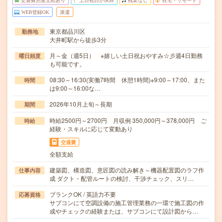
交通費別途支給あり
土日祝日が休み
残業なし
在宅・リモート
WEB登録OK
派遣
東京都品川区
勤務地
大井町駅から徒歩3分
月～金（週5日） ※嬉しい土日祝おやすみ☆彡週4日勤務
曜日頻度
も可能です。
08:30～16:30(実働7時間 休憩1時間)※9:00～17:00、また
時間
は9:00～16:00な…
2026年10月上旬～長期
期間
時給2500円～2700円 月収例 350,000円～378,000円 ご
時給
経験・スキルに応じて変動あり
交通費
全額支給
建築図、構造図、意匠図の読み解き～機器配置図のラフ作
仕事内容
成 ダクト・配管ルートの検討、干渉チェック、スリ…
ブランクOK / 英語力不要
応募資格
サブコンにて空調設備の施工管理業務の一環で施工図の作
成やチェックの経験または、サブコンにて設計図から…