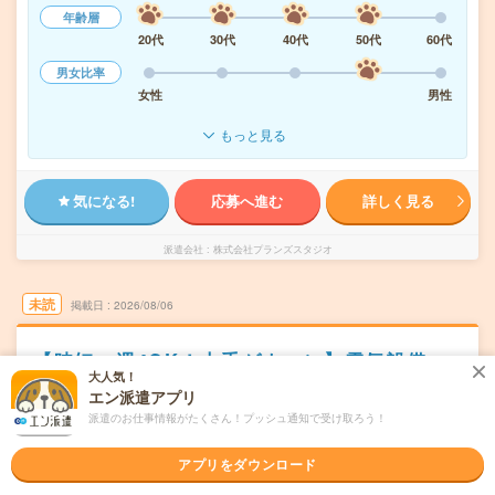
年齢層
20代
30代
40代
50代
60代
男女比率
女性
男性
もっと見る
気になる!
応募へ進む
詳しく見る
派遣会社
株式会社プランズスタジオ
未読
掲載日
2026/08/06
【時短・週4OK！大手ゼネコン】電気設備
大人気！
CADオペレーター
エン派遣アプリ
交通費別途支給あり
土日祝日が休み
WEB登録OK
派遣
派遣のお仕事情報がたくさん！プッシュ通知で受け取ろう！
東京都中央区
勤務地
アプリをダウンロード
宝町(東京都)駅から徒歩1分／京橋(東京都)駅から徒歩5分／
八丁堀(東京都)駅から徒歩7分／銀座一丁目駅から徒歩9分