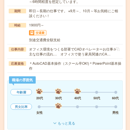
～6時間程度を想定しています。
即日～長期の仕事です。 ※9月～、10月～等お気軽にご相
期間
談ください！
1900円～
時給
交通費
別途交通費全額支給
オフィス環境をつくる部署でCADオペレーターお仕事✰⿻
仕事内容
主な仕事の流れ… オフィスで使う家具関連のCA…
＊AutoCAD基本操作（スクール卒OK!)＊PowerPoint基本操
応募資格
作
職場の雰囲気
年齢層
20代
30代
40代
50代
60代
男女比率
女性
男性
もっと見る