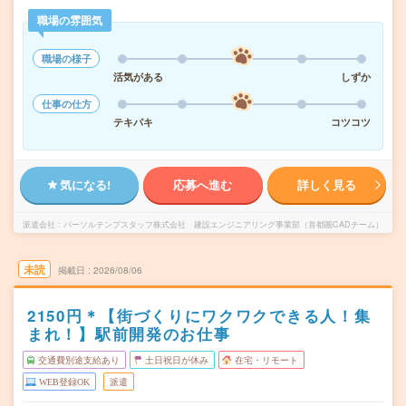
職場の雰囲気
職場の様子
活気がある
しずか
仕事の仕方
テキパキ
コツコツ
気になる!
応募へ進む
詳しく見る
派遣会社
パーソルテンプスタッフ株式会社 建設エンジニアリング事業部（首都圏CADチーム）
未読
掲載日
2026/08/06
2150円＊【街づくりにワクワクできる人！集
まれ！】駅前開発のお仕事
交通費別途支給あり
土日祝日が休み
在宅・リモート
WEB登録OK
派遣