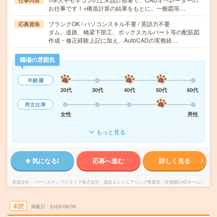
仕事内容
お仕事です！○構造計算の結果をもとに、一般図等…
ブランクOK / パソコンスキル不要 / 英語力不要
応募資格
ダム、道路、橋梁下部工、ボックスカルバート等の配筋図
作成・修正経験上記に加え、AutoCADの実務経…
職場の雰囲気
年齢層
20代
30代
40代
50代
60代
男女比率
女性
男性
もっと見る
気になる!
応募へ進む
詳しく見る
派遣会社
パーソルテンプスタッフ株式会社 建設エンジニアリング事業部（首都圏CADチーム）
未読
掲載日
2026/08/06