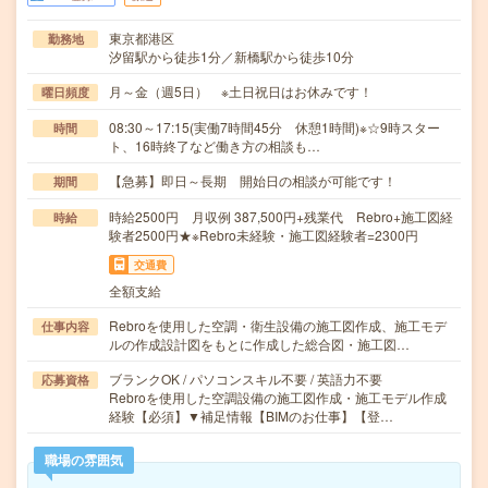
東京都港区
勤務地
汐留駅から徒歩1分／新橋駅から徒歩10分
月～金（週5日） ※土日祝日はお休みです！
曜日頻度
08:30～17:15(実働7時間45分 休憩1時間)※☆9時スター
時間
ト、16時終了など働き方の相談も…
【急募】即日～長期 開始日の相談が可能です！
期間
時給2500円 月収例 387,500円+残業代 Rebro+施工図経
時給
験者2500円★※Rebro未経験・施工図経験者=2300円
交通費
全額支給
Rebroを使用した空調・衛生設備の施工図作成、施工モデ
仕事内容
ルの作成設計図をもとに作成した総合図・施工図…
ブランクOK / パソコンスキル不要 / 英語力不要
応募資格
Rebroを使用した空調設備の施工図作成・施工モデル作成
経験【必須】▼補足情報【BIMのお仕事】【登…
職場の雰囲気