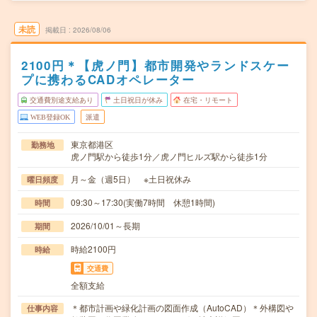
未読
掲載日
2026/08/06
2100円＊【虎ノ門】都市開発やランドスケー
プに携わるCADオペレーター
交通費別途支給あり
土日祝日が休み
在宅・リモート
WEB登録OK
派遣
東京都港区
勤務地
虎ノ門駅から徒歩1分／虎ノ門ヒルズ駅から徒歩1分
月～金（週5日） ※土日祝休み
曜日頻度
09:30～17:30(実働7時間 休憩1時間)
時間
2026/10/01～長期
期間
時給2100円
時給
交通費
全額支給
＊都市計画や緑化計画の図面作成（AutoCAD）＊外構図や
仕事内容