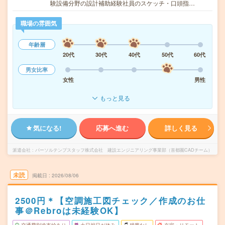
験設備分野の設計補助経験社員のスケッチ・口頭指…
職場の雰囲気
年齢層
20代
30代
40代
50代
60代
男女比率
女性
男性
もっと見る
気になる!
応募へ進む
詳しく見る
派遣会社
パーソルテンプスタッフ株式会社 建設エンジニアリング事業部（首都圏CADチーム）
未読
掲載日
2026/08/06
2500円＊【空調施工図チェック／作成のお仕
事＠Rebroは未経験OK】