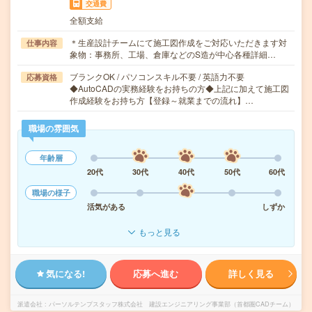
交通費
全額支給
＊生産設計チームにて施工図作成をご対応いただきます対
仕事内容
象物：事務所、工場、倉庫などのS造が中心各種詳細…
ブランクOK / パソコンスキル不要 / 英語力不要
応募資格
◆AutoCADの実務経験をお持ちの方◆上記に加えて施工図
作成経験をお持ち方【登録～就業までの流れ】…
職場の雰囲気
年齢層
20代
30代
40代
50代
60代
職場の様子
活気がある
しずか
もっと見る
気になる!
応募へ進む
詳しく見る
派遣会社
パーソルテンプスタッフ株式会社 建設エンジニアリング事業部（首都圏CADチーム）