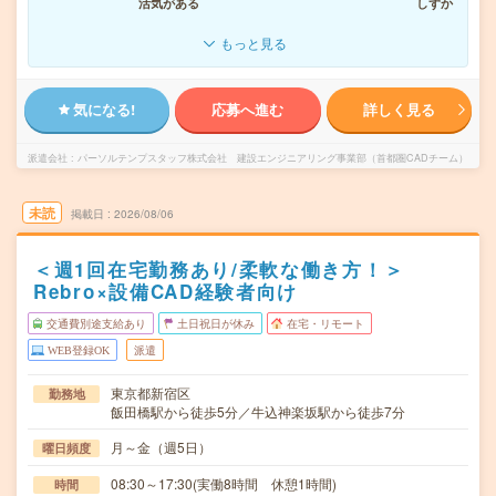
活気がある
しずか
もっと見る
気になる!
応募へ進む
詳しく見る
派遣会社
パーソルテンプスタッフ株式会社 建設エンジニアリング事業部（首都圏CADチーム）
未読
掲載日
2026/08/06
＜週1回在宅勤務あり/柔軟な働き方！＞
Rebro×設備CAD経験者向け
交通費別途支給あり
土日祝日が休み
在宅・リモート
WEB登録OK
派遣
東京都新宿区
勤務地
飯田橋駅から徒歩5分／牛込神楽坂駅から徒歩7分
月～金（週5日）
曜日頻度
08:30～17:30(実働8時間 休憩1時間)
時間