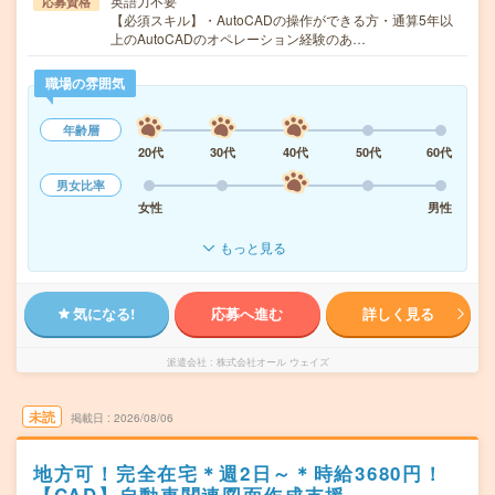
英語力不要
応募資格
【必須スキル】・AutoCADの操作ができる方・通算5年以
上のAutoCADのオペレーション経験のあ…
職場の雰囲気
年齢層
20代
30代
40代
50代
60代
男女比率
女性
男性
もっと見る
気になる!
応募へ進む
詳しく見る
派遣会社
株式会社オール ウェイズ
未読
掲載日
2026/08/06
地方可！完全在宅＊週2日～＊時給3680円！