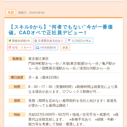
未読
掲載日
2026/08/06
【スキル0から】“何者でもない”今が一番価
値。CADオペで正社員デビュー↑
職種未経験OK
交通費別途支給あり
土日祝日が休み
在宅・リモート
WEB登録OK
派遣
東京都江東区
勤務地
門前仲町駅から---分／木場(東京都)駅から---分／亀戸駅か
ら---分／国際展示場駅から---分／清澄白河駅から---分
月～金（週休2日制）
曜日頻度
8：30～17：30（実働8時間）※勤務時間は就業先により異
時間
なる場合があります。◎フレックス勤務が可…
長期（期間を定めない雇用契約を当社と結びます）派遣先
期間
が変わっても雇用は継続！
月給22万5,000円～50万円＋地域／住宅手当＋残業代 ※残
時給
業代は全額支給します。 ※各種手当あり ※経験・年齢・
能力等を考慮して加給・優遇します。