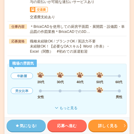
与の前払いが可能な速払いサービスあり
交通費
交通費支給あり
＊BricsCADを使用しての厨房平面図・展開図・設備図・単
仕事内容
品図の作図業務＊BricsCADでの3D…
職種未経験OK / ブランクOK / 英語力不要
応募資格
未経験OK！【必要なOAスキル】Word（作表）・
Excel（関数） #初めての派遣歓迎
職場の雰囲気
年齢層
20代
30代
40代
50代
60代
男女比率
女性
男性
もっと見る
気になる!
応募へ進む
詳しく見る