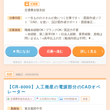
交通費
交通費全額支給
＜一生もののスキルが身につく仕事です＞・図面作成ソフ
仕事内容
ト「CAD」を使い、設計図作成サポート・図面修正…
職種未経験OK / ブランクOK / 英語力不要
応募資格
＜未経験、第二新卒OK！＞社会人経験、業界経験、資格は
問いません！※高卒以上の方（勉強内容は不問）▼…
気になる!
応募へ進む
詳しく見る
派遣会社
株式会社スタッフサービス エンジニアリング事業本部（無期雇用派遣）
未読
掲載日
2026/08/06
【CR-8000】人工衛星の電源部分のCADオペ
レーター
交通費別途支給あり
土日祝日が休み
WEB登録OK
派遣
東京都府中市
勤務地