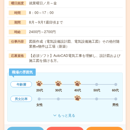
就業曜日／月～金
曜日頻度
8：00～17：00
時間
8月～9月1週目頃まで
期間
2400円～2700円
時給
図面作成（電気設備設計図、電気設備施工図）その他付随
仕事内容
業務※物件は工場（新築）
【必須ソフト】AutoCAD電気工事を理解し、設計図および
応募資格
施工図を描ける方。
職場の雰囲気
年齢層
20代
30代
40代
50代
60代
男女比率
女性
男性
もっと見る