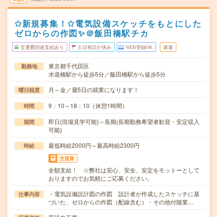
✩新規募集！✩電気設備スケッチをもとにした
ゼロからの作図✨＠飯田橋駅チカ
交通費別途支給あり
土日祝日が休み
WEB登録OK
派遣
東京都千代田区
勤務地
水道橋駅から徒歩5分／飯田橋駅から徒歩5分
月～金／週5日の就業になります！
曜日頻度
9：10～18：10（休憩1時間）
時間
即日(現場見学可能)～長期(長期勤務希望者歓迎・安定収入
期間
可能)
最低時給2000円～最高時給2300円
時給
交通費
全額支給！ ☆弊社は安心、安全、安定をモットーとして
おりますのでお気軽にご応募ください。
・電気設備設計図の作図 設計者が作成したスケッチに基
仕事内容
づいた、ゼロからの作図（配線含む）・その他付随業…