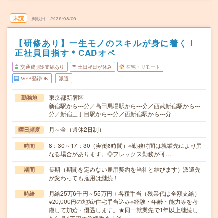
未読
掲載日
2026/08/06
【研修あり】一生モノのスキルが身に着く！
正社員目指す＊CADオペ
交通費別途支給あり
土日祝日が休み
在宅・リモート
WEB登録OK
派遣
東京都新宿区
勤務地
新宿駅から---分／高田馬場駅から---分／西武新宿駅から---
分／新宿三丁目駅から---分／西新宿駅から---分
月～金（週休2日制）
曜日頻度
8：30～17：30（実働8時間）※勤務時間は就業先により異
時間
なる場合があります。◎フレックス勤務が可…
長期（期間を定めない雇用契約を当社と結びます）派遣先
期間
が変わっても雇用は継続！
月給25万6千円～55万円＋各種手当（残業代は全額支給）
時給
※20,000円の地域/住宅手当込み※経験・年齢・能力等を考
慮して加給・優遇します。★同一就業先で1年以上継続し
たら月1万円の継続手当支給