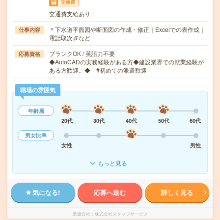
交通費
交通費支給あり
＊下水道平面図や断面図の作成・修正｜Excelでの表作成｜
仕事内容
電話取次ぎなど
ブランクOK / 英語力不要
応募資格
◆AutoCADの実務経験がある方◆建設業界での就業経験が
ある方歓迎。◆ #初めての派遣歓迎
職場の雰囲気
年齢層
20代
30代
40代
50代
60代
男女比率
女性
男性
もっと見る
気になる!
応募へ進む
詳しく見る
派遣会社
株式会社スタッフサービス