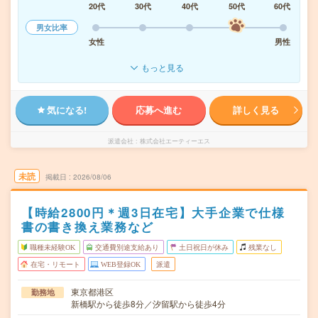
20代
30代
40代
50代
60代
男女比率
女性
男性
もっと見る
気になる!
応募へ進む
詳しく見る
派遣会社
株式会社エーティーエス
未読
掲載日
2026/08/06
【時給2800円＊週3日在宅】大手企業で仕様
書の書き換え業務など
職種未経験OK
交通費別途支給あり
土日祝日が休み
残業なし
在宅・リモート
WEB登録OK
派遣
東京都港区
勤務地
新橋駅から徒歩8分／汐留駅から徒歩4分