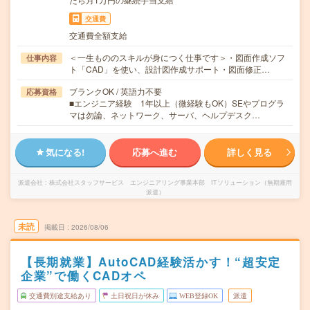
交通費
交通費全額支給
＜一生もののスキルが身につく仕事です＞・図面作成ソフ
仕事内容
ト「CAD」を使い、設計図作成サポート・図面修正…
ブランクOK / 英語力不要
応募資格
■エンジニア経験 1年以上（微経験もOK）SEやプログラ
マは勿論、ネットワーク、サーバ、ヘルプデスク…
気になる!
応募へ進む
詳しく見る
派遣会社
株式会社スタッフサービス エンジニアリング事業本部 ITソリューション（無期雇用
派遣）
未読
掲載日
2026/08/06
【長期就業】AutoCAD経験活かす！“超安定
企業”で働くCADオペ
交通費別途支給あり
土日祝日が休み
WEB登録OK
派遣