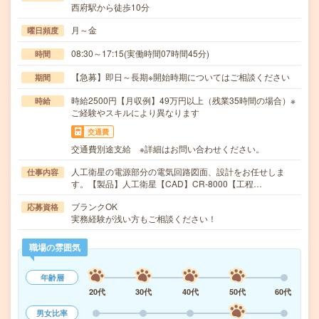
西府駅から徒歩10分
月～金
曜日頻度
08:30～17:15(実働時間07時間45分)
時間
【急募】即日～長期※開始時期についてはご相談ください
期間
時給2500円【月収例】49万円以上（残業35時間の場合）※
時給
ご経験やスキルにより異なります
交通費
交通費別途支給 ※詳細はお問い合わせください。
人工衛星の電源部分の電気回路図面、設計をお任せしま
仕事内容
す。【製品】人工衛星【CAD】CR‐8000【工程…
ブランクOK
応募資格
実務経験が浅い方もご相談ください！
職場の雰囲気
年齢層
20代
30代
40代
50代
60代
男女比率