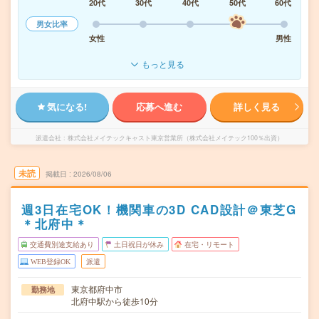
20代
30代
40代
50代
60代
男女比率
女性
男性
もっと見る
気になる!
応募へ進む
詳しく見る
派遣会社
株式会社メイテックキャスト東京営業所（株式会社メイテック100％出資）
未読
掲載日
2026/08/06
週3日在宅OK！機関車の3D CAD設計＠東芝G
＊北府中＊
交通費別途支給あり
土日祝日が休み
在宅・リモート
WEB登録OK
派遣
東京都府中市
勤務地
北府中駅から徒歩10分