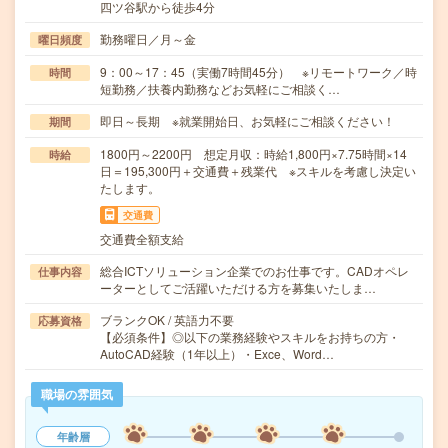
四ツ谷駅から徒歩4分
勤務曜日／月～金
曜日頻度
9：00～17：45（実働7時間45分） ※リモートワーク／時
時間
短勤務／扶養内勤務などお気軽にご相談く…
即日～長期 ※就業開始日、お気軽にご相談ください！
期間
1800円～2200円 想定月収：時給1,800円×7.75時間×14
時給
日＝195,300円＋交通費＋残業代 ※スキルを考慮し決定い
たします。
交通費
交通費全額支給
総合ICTソリューション企業でのお仕事です。CADオペレ
仕事内容
ーターとしてご活躍いただける方を募集いたしま…
ブランクOK / 英語力不要
応募資格
【必須条件】◎以下の業務経験やスキルをお持ちの方・
AutoCAD経験（1年以上）・Exce、Word…
職場の雰囲気
年齢層