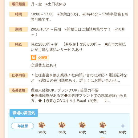
月～金 ※土日祝休み
曜日頻度
10:00～17:00 ※休憩は60分。※8時45分～17時半勤務も相
時間
談可能です。
2026/10/01～長期 ※開始日はご相談可能です！ ※10月
期間
～！
時給2800円＋交 【月収例】336,000円～ ■給与の前払
時給
いが可能な速払いサービスあり
交通費
交通費支給あり
＊仕様書書き換え業務＊社内問い合わせ対応＊電話応対な
仕事内容
ど ※週3日の在宅勤務あり。詳しくはお問い合わせ…
職種未経験OK / ブランクOK / 英語力不要
応募資格
◆事務経験がある方◆水処理プラントでの就業経験がある
方。◆【必要なOAスキル】Excel（関数） #…
職場の雰囲気
年齢層
20代
30代
40代
50代
60代