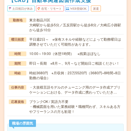
【CAD】自動車関連図面作成支援
土日祝日が休み
在宅・リモート
WEB登録OK
派遣
東京都品川区
勤務地
大崎駅から徒歩5分／五反田駅から徒歩8分／大崎広小路駅
から徒歩10分
平日週2日～ ※保有スキルや経験などによって勤務曜日は
曜日頻度
調整させていただく可能性があります。
10:00～19:00（休憩1時間） ※残業ほぼなし
時間
即日～長期 ※8月～、9月～など開始日ご相談ください！
期間
時給3680円 ※月収例：23万5520円（3680円×8時間×8日
時給
勤務の場合）
・大規模言語モデルのチューニング用のデータ作成アプリ
仕事内容
ケーションにおける、データ作成に携わっていただき…
ブランクOK / 英語力不要
応募資格
・機械図面を用いた業務経験＊職種問わず、スキルある方
やフリーランスの方も歓迎！
職場の雰囲気