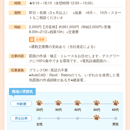
★9:10～18:10（休憩時間 12:00～13:00）
時間
即日～長期（3ヵ月以上） ※急募 ○9月～、10月～スター
期間
トもご相談ください♪
2,000円【月収例】約361,000円（時給2,000円×実働
時給
8.00h×21日+残業10h）+交通費
交通費
○通勤交通費の支給あり（当社規定による）
図面の作成・修正・トレースをお任せします。デスクワー
仕事内容
クに100%集中できる環境です。○電気設備図面の…
ブランクOK / 英語力不要
応募資格
●AutoCAD・Revit・Rebroのうち、いずれかを使用した電
気図面の作成経験がある方●建築電…
職場の雰囲気
年齢層
20代
30代
40代
50代
60代
男女比率
女性
男性