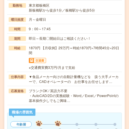
東京都板橋区
勤務地
新板橋駅から徒歩1分／板橋駅から徒歩5分
月～金曜日
曜日頻度
9：00～17:45
時間
即日～長期〇開始日はご相談ください！
期間
1870円 【月収例】29万円＝時給1870円×7時間45分×20日
時給
間
交通費
※交通費実費3万円/月まで支給
▼食品メーカー向けの自動計量機などを 扱う大手メーカ
仕事内容
ーで、CADオペレーターの お仕事をお任せします…
ブランクOK / 英語力不要
応募資格
・AutoCAD/2Dの実務経験・Word／Excel／PowerPointの
基本操作少しでもご興味…
職場の雰囲気
年齢層