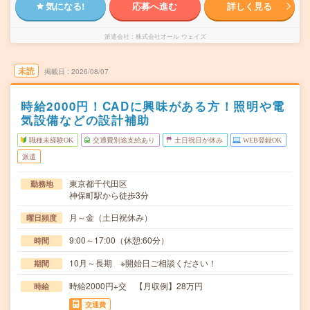
気になる!
応募へ進む
詳しく見る
派遣会社
株式会社オール ウェイズ
未読
掲載日
2026/08/07
時給2000円！CADに興味がある方！照明や電
気設備などの設計補助
職種未経験OK
交通費別途支給あり
土日祝日が休み
WEB登録OK
派遣
東京都千代田区
勤務地
神保町駅から徒歩3分
月～金（土日祝休み）
曜日頻度
9:00～17:00（休憩:60分）
時間
10月～長期 ※開始日ご相談ください！
期間
時給2000円+交 【月収例】28万円
時給
交通費