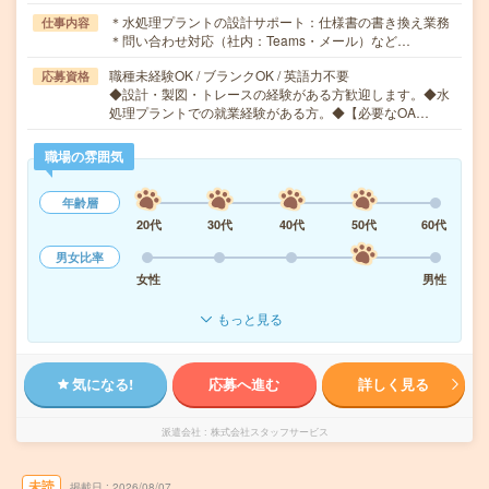
＊水処理プラントの設計サポート：仕様書の書き換え業務
仕事内容
＊問い合わせ対応（社内：Teams・メール）など…
職種未経験OK / ブランクOK / 英語力不要
応募資格
◆設計・製図・トレースの経験がある方歓迎します。◆水
処理プラントでの就業経験がある方。◆【必要なOA…
職場の雰囲気
年齢層
20代
30代
40代
50代
60代
男女比率
女性
男性
もっと見る
気になる!
応募へ進む
詳しく見る
派遣会社
株式会社スタッフサービス
未読
掲載日
2026/08/07