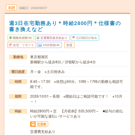
未読
掲載日
2026/08/07
週3日在宅勤務あり＊時給2800円＊仕様書の
書き換えなど
職種未経験OK
交通費別途支給あり
土日祝日が休み
在宅・リモート
WEB登録OK
派遣
東京都港区
勤務地
新橋駅から徒歩8分／汐留駅から徒歩4分
月～金 ※土日祝休み
曜日頻度
8:45～17:30 ※休憩は60分。10時～17時の勤務も相談可
時間
能です。
2026/10/01～長期 ※開始日はご相談可能です！ ※10月
期間
～！
時給2800円＋交 【月収例】535,500円～ ■給与の前払
時給
いが可能な速払いサービスあり
交通費
交通費支給あり