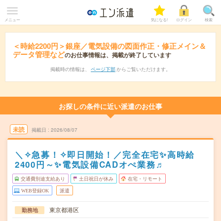
メニュー
気になる!
ログイン
検索
＜時給2200円＞銀座／電気設備の図面作正・修正メイン＆
データ管理など
のお仕事情報は、掲載が終了しています
掲載時の情報は、
ページ下部
からご覧いただけます。
お探しの条件に近い派遣のお仕事
未読
掲載日
2026/08/07
＼✧急募！✧即日開始！／完全在宅✨高時給
2400円～✨電気設備CADオぺ業務♬
交通費別途支給あり
土日祝日が休み
在宅・リモート
WEB登録OK
派遣
東京都港区
勤務地