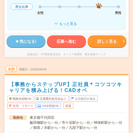
男女比率
女性
男性
もっと見る
気になる!
応募へ進む
詳しく見る
派遣会社
UT東芝株式会社 キャリア採用部 東京登録オフィス
未読
掲載日
2026/08/06
【事務からステップUP】正社員＊コツコツキ
ャリアを積み上げる！CADオペ
職種未経験OK
交通費別途支給あり
土日祝日が休み
在宅・リモート
WEB登録OK
派遣
東京都千代田区
勤務地
飯田橋駅から---分／市ケ谷駅から---分／神保町駅から---分
／御茶ノ水駅から---分／九段下駅から---分