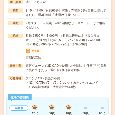
週5日／月～金
曜日頻度
8:15～17:00（休憩60分）実働：7時間45分※業務に慣れて
時間
きたら、週3日程度在宅勤務可能です…
7月スタート～長期 ※8月開始など、スタート日はご相談
期間
ください。
時給 2,500円～3,000円 ※時給は経験により異なりま
時給
す。 【月収例】時給2,500円×7.75ｈ×20日＝465,000
円・ 時給3,000円×7.75ｈ×20日＝279,000円
交通費
定期代支給
東芝グループで3D CADを使用した設計のお仕事(*^^*)業務
仕事内容
に慣れてきたら、週3日程度は在宅勤務…
ブランクOK / 英語力不要
応募資格
・NX／CATIA V5・V6／Creo いずれかのハイエンド
3D CAD実務経験・機械設計の基礎知…
職場の雰囲気
年齢層
20代
30代
40代
50代
60代