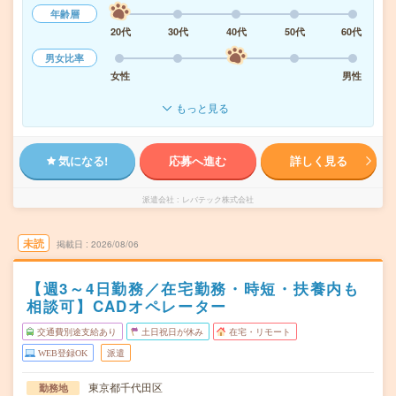
年齢層
20代
30代
40代
50代
60代
男女比率
女性
男性
もっと見る
気になる!
応募へ進む
詳しく見る
派遣会社
レバテック株式会社
未読
掲載日
2026/08/06
【週3～4日勤務／在宅勤務・時短・扶養内も
相談可】CADオペレーター
交通費別途支給あり
土日祝日が休み
在宅・リモート
WEB登録OK
派遣
東京都千代田区
勤務地