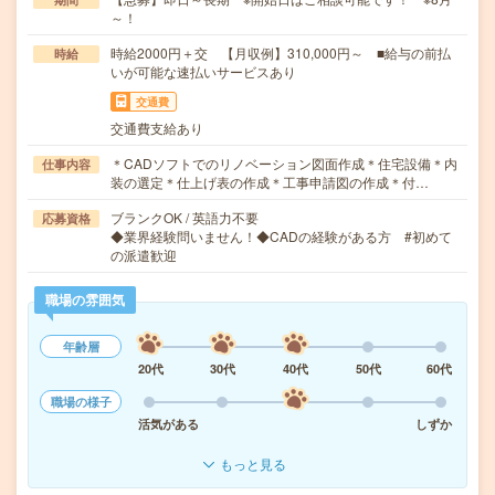
～！
時給2000円＋交 【月収例】310,000円～ ■給与の前払
時給
いが可能な速払いサービスあり
交通費
交通費支給あり
＊CADソフトでのリノベーション図面作成＊住宅設備＊内
仕事内容
装の選定＊仕上げ表の作成＊工事申請図の作成＊付…
ブランクOK / 英語力不要
応募資格
◆業界経験問いません！◆CADの経験がある方 #初めて
の派遣歓迎
職場の雰囲気
年齢層
20代
30代
40代
50代
60代
職場の様子
活気がある
しずか
もっと見る