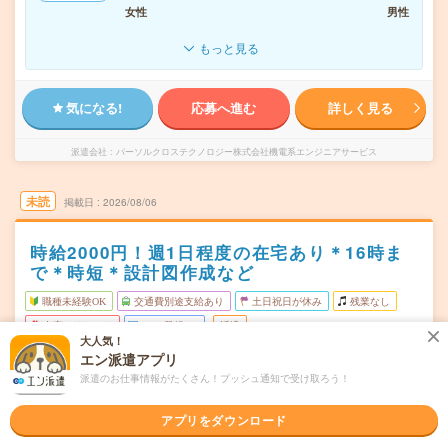
女性
男性
もっと見る
気になる!
応募へ進む
詳しく見る
派遣会社
パーソルクロステクノロジー株式会社機電系エンジニアサービス
未読
掲載日
2026/08/06
時給2000円！週1日程度の在宅あり＊16時ま
で＊時短＊設計図作成など
職種未経験OK
交通費別途支給あり
土日祝日が休み
残業なし
在宅・リモート
WEB登録OK
派遣
大人気！
エン派遣アプリ
東京都千代田区
勤務地
派遣のお仕事情報がたくさん！プッシュ通知で受け取ろう！
秋葉原駅から徒歩10分／岩本町駅から徒歩6分
月～金 ※土日祝休み
曜日頻度
アプリをダウンロード
9:00～16:00 ※休憩60分。実働7時間半も相談可能です。
時間