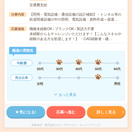
交通費支給
【照明・電気設備・通信設備の設計補助】・トンネル等の
仕事内容
鉄道関連設備の中の照明、電気設備・資料作成＜派遣…
職種未経験OK / ブランクOK / 英語力不要
応募資格
未経験からもチャレンジいただけます！【こんなスキルや
経験のある方を歓迎します！】 ・CAD経験者・建…
職場の雰囲気
年齢層
20代
30代
40代
50代
60代
男女比率
女性
男性
もっと見る
気になる!
応募へ進む
詳しく見る
派遣会社
株式会社スタッフサービス・エンジニアリング