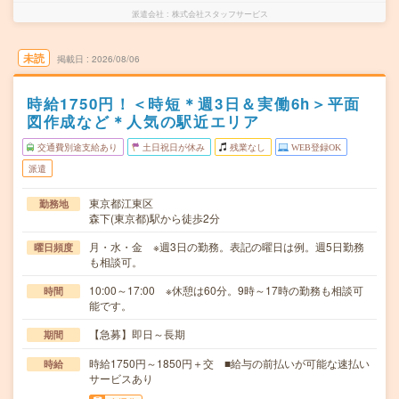
派遣会社
株式会社スタッフサービス
未読
掲載日
2026/08/06
時給1750円！＜時短＊週3日＆実働6h＞平面
図作成など＊人気の駅近エリア
交通費別途支給あり
土日祝日が休み
残業なし
WEB登録OK
派遣
東京都江東区
勤務地
森下(東京都)駅から徒歩2分
月・水・金 ※週3日の勤務。表記の曜日は例。週5日勤務
曜日頻度
も相談可。
10:00～17:00 ※休憩は60分。9時～17時の勤務も相談可
時間
能です。
【急募】即日～長期
期間
時給1750円～1850円＋交 ■給与の前払いが可能な速払い
時給
サービスあり