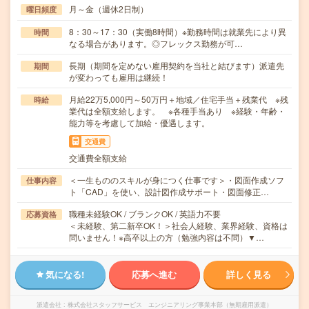
月～金（週休2日制）
曜日頻度
8：30～17：30（実働8時間）※勤務時間は就業先により異
時間
なる場合があります。◎フレックス勤務が可…
長期（期間を定めない雇用契約を当社と結びます）派遣先
期間
が変わっても雇用は継続！
月給22万5,000円～50万円＋地域／住宅手当＋残業代 ※残
時給
業代は全額支給します。 ※各種手当あり ※経験・年齢・
能力等を考慮して加給・優遇します。
交通費
交通費全額支給
＜一生もののスキルが身につく仕事です＞・図面作成ソフ
仕事内容
ト「CAD」を使い、設計図作成サポート・図面修正…
職種未経験OK / ブランクOK / 英語力不要
応募資格
＜未経験、第二新卒OK！＞社会人経験、業界経験、資格は
問いません！※高卒以上の方（勉強内容は不問）▼…
気になる!
応募へ進む
詳しく見る
派遣会社
株式会社スタッフサービス エンジニアリング事業本部（無期雇用派遣）