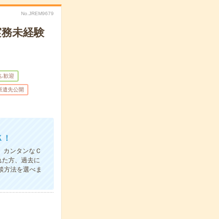
No.JREM9679
実務未経験
ふ歓迎
派遣先公開
Ｋ！
。カンタンなＣ
れた方、過去に
談方法を選べま