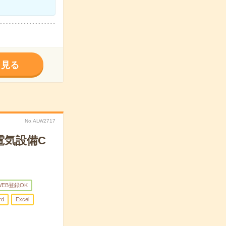
く見る
No.ALW2717
電気設備C
WEB登録OK
rd
Excel