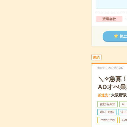
派遣会社
気
未読
掲載日
2026/08/07
＼✧急募！
ADオぺ業
大阪府阪
派遣先
複数名募集
40
週4日勤務
週5
PowerPoint
CA