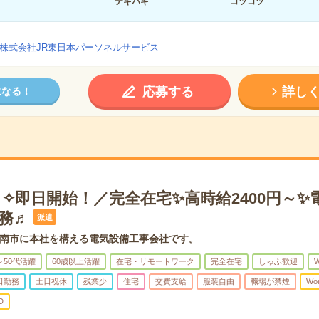
テキパキ
コツコツ
株式会社JR東日本パーソネルサービス
応募する
詳し
になる！
✧即日開始！／完全在宅✨高時給2400円～✨
務♬
派遣
南市に本社を構える電気設備工事会社です。
～50代活躍
60歳以上活躍
在宅・リモートワーク
完全在宅
しゅふ歓迎
日勤務
土日祝休
残業少
住宅
交費支給
服装自由
職場が禁煙
Wo
D