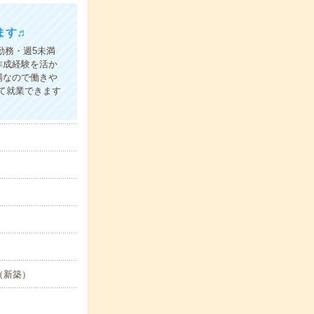
ます♬
勤務・週5未満
作成経験を活か
場なので働きや
て就業できます
（新築）
。