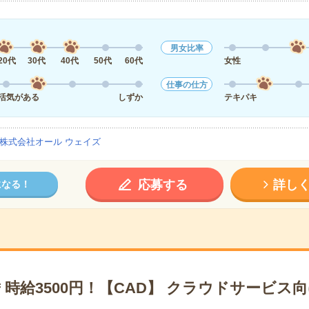
男女比率
20代
30代
40代
50代
60代
女性
仕事の仕方
活気がある
しずか
テキパキ
株式会社オール ウェイズ
応募する
詳し
になる！
時給3500円！【CAD】 クラウドサービス