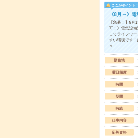
ここがポイント
《8月～》
【急募！】9月
可！》電気設備
してライフワー
すい環境です！
♬
勤務地
曜日頻度
時間
期間
時給
仕事内容
応募資格