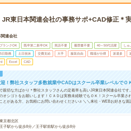
】JR東日本関連会社の事務サポ+CAD修正＊
本関連会社
ブランクOK
既卒第二新卒OK
英語不要
履歴書不要
40～50代活躍
しゅ
5日勤務
土日祝休
交費支給
大手
服装自由
職場が分煙
派遣多
rd
Excel
CAD
！
迎！弊社スタッフ多数就業中CADはスクール卒業レベルでＯ
で親切な方ばかり＊弊社スタッフさんの定着率も高いJR東日本関連会社です
のオシゴトをお願いします！ＣＡＤは実務未経験でもＯＫ！スクール卒業さ
ことがある方、お気軽にお問い合わせください♬＼＼来社・WEBお好きな面
東京都北区
王子駅から徒歩8分／王子駅前駅から徒歩8分