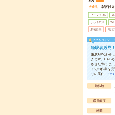
原宿付近
派遣先
ブランクOK
既
しゅふ歓迎
WE
服装自由
電話
ここがポイント
経験者必見！
生成AIを活用
きます。CAD
させた際には、
トでの作業を見
りの案件…
つづ
勤務地
曜日頻度
時間