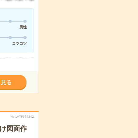
男性
コツコツ
く見る
No.LVTF676342
向け図面作