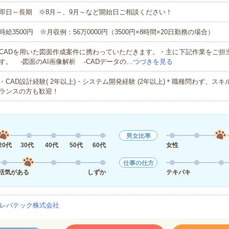
即日～長期 ※8月～、9月～など開始日ご相談ください！
時給3500円 ※月収例：56万0000円（3500円×8時間×20日勤務の場合）
CADを用いた図面作成案件に携わっていただきます。・主に下記作業をご担
す。 -図面のAI画像解析 -CADデータの…
つづきを見る
・CAD設計経験( 2年以上)・システム開発経験 (2年以上)＊職種問わず、ス
ランスの方も歓迎！
男女比率
20代
30代
40代
50代
60代
女性
仕事の仕方
活気がある
しずか
テキパキ
レバテック株式会社