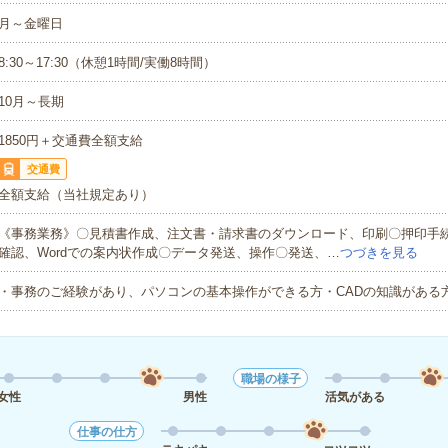
月～金曜日
8:30～17:30（休憩1時間/実働8時間）
10月～長期
1850円＋交通費全額支給
交通費
全額支給（当社規定あり）
《事務業務》〇見積書作成、注文書・請求書のダウンロード、印刷〇押印手
確認、Wordでの案内状作成〇データ発送、操作〇発送、…
つづきを見る
・事務のご経験があり、パソコンの基本操作ができる方・CADの知識がある
職場の様子
女性
男性
活気がある
仕事の仕方