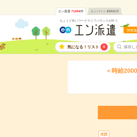
エン派遣
71454
件
エンバイト
82531
件
ちょうど良いワークライフバランスが叶う
関東版
気になる！リスト
0
保存し
＜時給20
未読