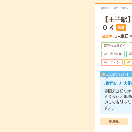
掲載日
2026/08/07
【王子駅
ＯＫ
派遣
JR東日
派遣先
職種未経験OK
WEB登録OK
週
ルーティン
Wo
ここがポイント
地元の方大歓
雰囲気は穏やか
ＡＤ修正と事務
少しでも触った
す／／
勤務地