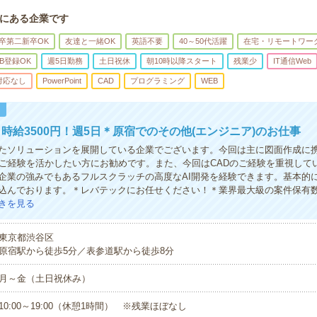
にある企業です
卒第二新卒OK
友達と一緒OK
英語不要
40～50代活躍
在宅・リモートワー
B登録OK
週5日勤務
土日祝休
朝10時以降スタート
残業少
IT通信Web
対応なし
PowerPoint
CAD
プログラミング
WEB
！
時給3500円！週5日＊原宿でのその他(エンジニア)のお仕事
したソリューションを展開している企業でございます。今回は主に図面作成に
のご経験を活かしたい方にお勧めです。また、今回はCADのご経験を重視して
企業の強みでもあるフルスクラッチの高度なAI開発を経験できます。基本的
込んでおります。＊レバテックにお任せください！＊業界最大級の案件保有
きを見る
東京都渋谷区
原宿駅から徒歩5分／表参道駅から徒歩8分
月～金（土日祝休み）
10:00～19:00（休憩1時間） ※残業ほぼなし