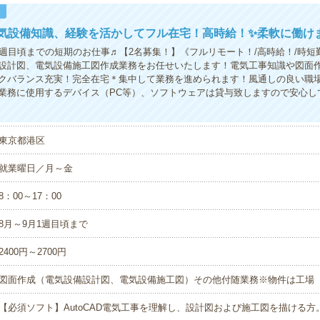
！
電気設備知識、経験を活かしてフル在宅！高時給！✨柔軟に働け
1週目頃までの短期のお仕事♬【2名募集！】《フルリモート！/高時給！/時短
設計図、電気設備施工図作成業務をお任せいたします！電気工事知識や図面
クバランス充実！完全在宅＊集中して業務を進められます！風通しの良い職
業務に使用するデバイス（PC等）、ソフトウェアは貸与致しますので安心し
東京都港区
就業曜日／月～金
8：00～17：00
8月～9月1週目頃まで
2400円～2700円
図面作成（電気設備設計図、電気設備施工図）その他付随業務※物件は工場
【必須ソフト】AutoCAD電気工事を理解し、設計図および施工図を描ける方