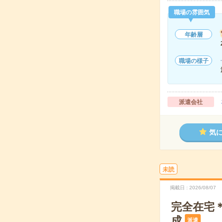
職場の雰囲気
年齢層
職場の様子
派遣会社
気
未読
掲載日
2026/08/07
完全在宅＊
成
派遣