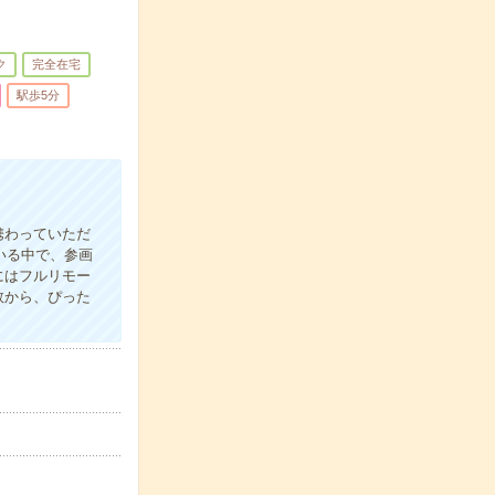
ク
完全在宅
駅歩5分
携わっていただ
いる中で、参画
にはフルリモー
数から、ぴった