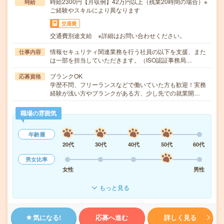
時給2300円【月収例】42万円以上（残業20時間の場合）※
時給
ご経験やスキルにより異なります
交通費
交通費別途支給 ※詳細はお問い合わせください。
情報セキュリティ関連業務を行う社員の以下を支援、また
仕事内容
は一部を担当していただきます。（ISO認証事務局…
ブランクOK
応募資格
学歴不問、フリーランスなどで働いていた方も歓迎！実務
経験が浅い方やブランクがある方、少し先での就業開…
職場の雰囲気
年齢層
20代
30代
40代
50代
60代
男女比率
女性
男性
もっと見る
気になる!
応募へ進む
詳しく見る