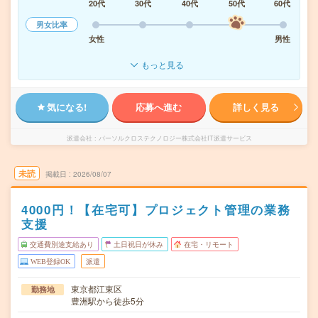
20代
30代
40代
50代
60代
男女比率
女性
男性
もっと見る
気になる!
応募へ進む
詳しく見る
派遣会社
パーソルクロステクノロジー株式会社IT派遣サービス
未読
掲載日
2026/08/07
4000円！【在宅可】プロジェクト管理の業務
支援
交通費別途支給あり
土日祝日が休み
在宅・リモート
WEB登録OK
派遣
東京都江東区
勤務地
豊洲駅から徒歩5分