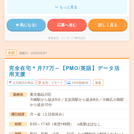
もっと見る
気になる!
応募へ進む
詳しく見る
派遣会社
レバテック株式会社
未読
掲載日
2026/08/07
完全在宅＊月77万～【PMO/英語】データ活
用支援
土日祝日が休み
在宅・リモート
WEB登録OK
派遣
東京都品川区
勤務地
大崎駅から徒歩5分／五反田駅から徒歩8分／大崎広小路駅
から徒歩10分
月～金（土日祝休み）
曜日頻度
9:00～17:45（休憩1時間） ※残業ほぼなし
時間
即日～長期 ※9月～、10月～など開始日ご相談ください！
期間