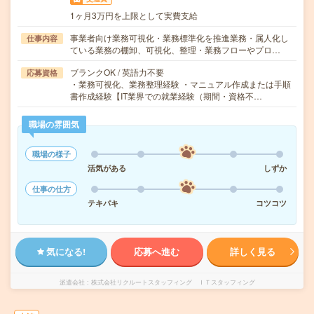
1ヶ月3万円を上限として実費支給
事業者向け業務可視化・業務標準化を推進業務・属人化し
仕事内容
ている業務の棚卸、可視化、整理・業務フローやプロ…
ブランクOK / 英語力不要
応募資格
・業務可視化、業務整理経験 ・マニュアル作成または手順
書作成経験【IT業界での就業経験（期間・資格不…
職場の雰囲気
職場の様子
活気がある
しずか
仕事の仕方
テキパキ
コツコツ
気になる!
応募へ進む
詳しく見る
派遣会社
株式会社リクルートスタッフィング ＩＴスタッフィング