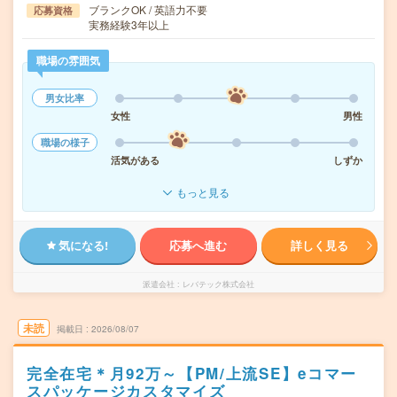
ブランクOK / 英語力不要
応募資格
実務経験3年以上
職場の雰囲気
男女比率
女性
男性
職場の様子
活気がある
しずか
もっと見る
気になる!
応募へ進む
詳しく見る
派遣会社
レバテック株式会社
未読
掲載日
2026/08/07
完全在宅＊月92万～【PM/上流SE】eコマー
スパッケージカスタマイズ