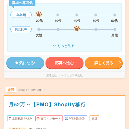
職場の雰囲気
年齢層
20代
30代
40代
50代
60代
男女比率
女性
男性
もっと見る
気になる!
応募へ進む
詳しく見る
派遣会社
レバテック株式会社
未読
掲載日
2026/08/07
月52万～【PMO】Shopify移行
土日祝日が休み
在宅・リモート
WEB登録OK
派遣