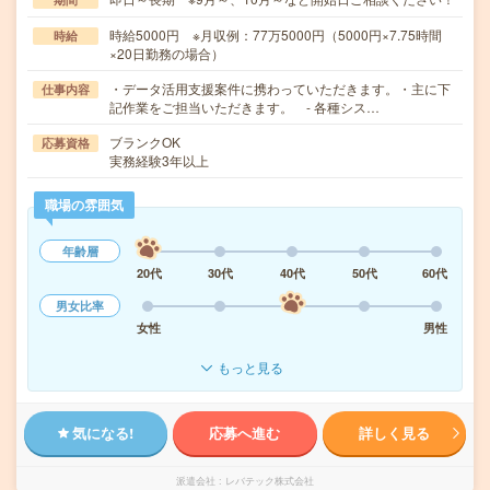
時給5000円 ※月収例：77万5000円（5000円×7.75時間
時給
×20日勤務の場合）
・データ活用支援案件に携わっていただきます。・主に下
仕事内容
記作業をご担当いただきます。 - 各種シス…
ブランクOK
応募資格
実務経験3年以上
職場の雰囲気
年齢層
20代
30代
40代
50代
60代
男女比率
女性
男性
もっと見る
気になる!
応募へ進む
詳しく見る
派遣会社
レバテック株式会社