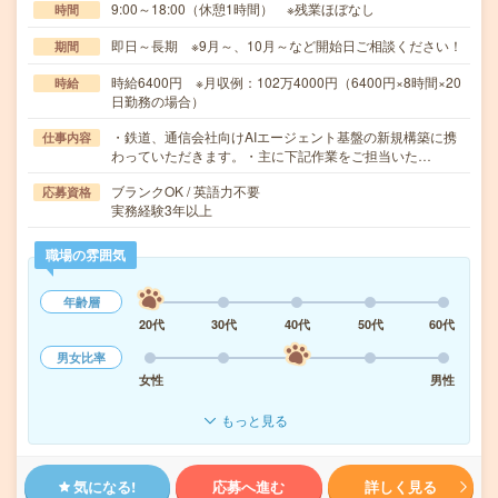
9:00～18:00（休憩1時間） ※残業ほぼなし
時間
即日～長期 ※9月～、10月～など開始日ご相談ください！
期間
時給6400円 ※月収例：102万4000円（6400円×8時間×20
時給
日勤務の場合）
・鉄道、通信会社向けAIエージェント基盤の新規構築に携
仕事内容
わっていただきます。・主に下記作業をご担当いた…
ブランクOK / 英語力不要
応募資格
実務経験3年以上
職場の雰囲気
年齢層
20代
30代
40代
50代
60代
男女比率
女性
男性
もっと見る
気になる!
応募へ進む
詳しく見る