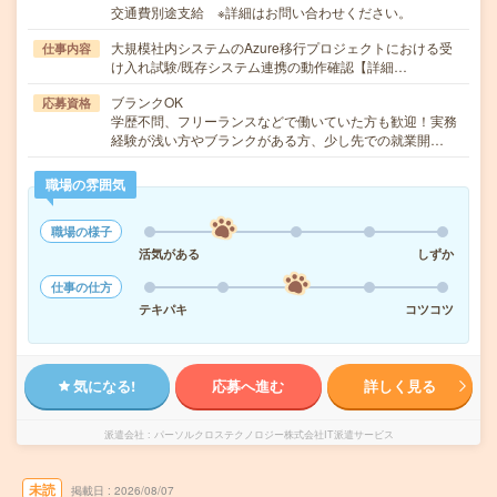
交通費別途支給 ※詳細はお問い合わせください。
大規模社内システムのAzure移行プロジェクトにおける受
仕事内容
け入れ試験/既存システム連携の動作確認【詳細…
ブランクOK
応募資格
学歴不問、フリーランスなどで働いていた方も歓迎！実務
経験が浅い方やブランクがある方、少し先での就業開…
職場の雰囲気
職場の様子
活気がある
しずか
仕事の仕方
テキパキ
コツコツ
気になる!
応募へ進む
詳しく見る
派遣会社
パーソルクロステクノロジー株式会社IT派遣サービス
未読
掲載日
2026/08/07