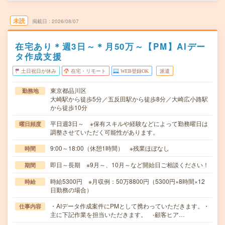
未読
掲載日
2026/08/07
在宅あり＊週3日～＊月50万～【PM】AIデー
タ作成支援
土日祝日が休み
在宅・リモート
WEB登録OK
派遣
東京都品川区
勤務地
大崎駅から徒歩5分／五反田駅から徒歩8分／大崎広小路駅
から徒歩10分
平日週3日～ ※保有スキルや経験などによって勤務曜日は
曜日頻度
調整させていただく可能性があります。
9:00～18:00（休憩1時間） ※残業ほぼなし
時間
即日～長期 ※9月～、10月～など開始日ご相談ください！
期間
時給5300円 ※月収例：50万8800円（5300円×8時間×12
時給
日勤務の場合）
・AIデータ作成案件にPMとして携わっていただきます。・
仕事内容
主に下記作業を担当いただきます。 -顧客ヒア…