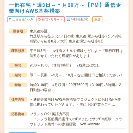
一部在宅＊週3日～＊月29万～【PM】通信企
業向けAWS基盤構築
土日祝日が休み
在宅・リモート
WEB登録OK
派遣
東京都港区
勤務地
竹芝駅から徒歩5分／日の出(東京都)駅から徒歩7分／浜松
町駅から徒歩8分／大門(東京都)駅から徒歩8分
平日週3日～ ※保有スキルや経験などによって勤務曜日は
曜日頻度
調整させていただく可能性があります。
9:00～18:00（休憩1時間） ※残業ほぼなし
時間
即日～長期 ※9月～、10月～など開始日ご相談ください！
期間
時給3100円 ※月収例：29万7600円（3100円×8時間×12
時給
日勤務の場合）
・通信企業向けAWS基盤構築プロジェクトにおけるPM作
仕事内容
業に携わっていただきます。・主に下記作業をご担…
ブランクOK / 英語力不要
応募資格
・インフラ基盤構築案件でのPMまたはサブPM経験・クラ
ウドリフト案件への参画経験・AWSやAzure…