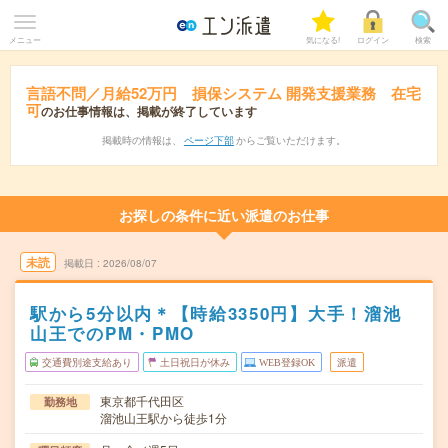
メニュー
気になる!
ログイン
検索
言語不問／月給52万円 損保システム 開発支援業務 在宅
可
のお仕事情報は、掲載が終了しています
掲載時の情報は、
ページ下部
からご覧いただけます。
お探しの条件に近い派遣のお仕事
未読
掲載日
2026/08/07
駅から5分以内＊【時給3350円】大手！溜池
山王でのPM・PMO
交通費別途支給あり
土日祝日が休み
WEB登録OK
派遣
東京都千代田区
勤務地
溜池山王駅から徒歩1分