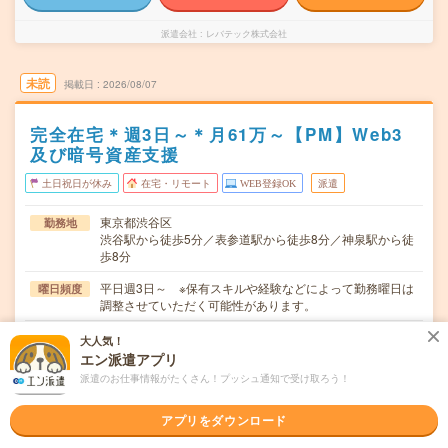
派遣会社
レバテック株式会社
未読
掲載日
2026/08/07
完全在宅＊週3日～＊月61万～【PM】Web3
及び暗号資産支援
土日祝日が休み
在宅・リモート
WEB登録OK
派遣
東京都渋谷区
勤務地
渋谷駅から徒歩5分／表参道駅から徒歩8分／神泉駅から徒
歩8分
平日週3日～ ※保有スキルや経験などによって勤務曜日は
曜日頻度
調整させていただく可能性があります。
9:00～18:00（休憩1時間） ※残業ほぼなし
時間
大人気！
エン派遣アプリ
即日～長期 ※9月～、10月～など開始日ご相談ください！
期間
派遣のお仕事情報がたくさん！プッシュ通知で受け取ろう！
時給6400円 ※月収例：61万4400円（6400円×8時間×12
時給
日勤務の場合）
アプリをダウンロード