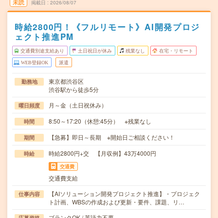
未読
掲載日
2026/08/07
時給2800円！《フルリモート》AI開発プロジ
ェクト推進PM
交通費別途支給あり
土日祝日が休み
残業なし
在宅・リモート
WEB登録OK
派遣
東京都渋谷区
勤務地
渋谷駅から徒歩5分
月～金（土日祝休み）
曜日頻度
8:50～17:20（休憩:45分） ※残業なし
時間
【急募】即日～長期 ※開始日ご相談ください！
期間
時給2800円+交 【月収例】43万4000円
時給
交通費
交通費支給
【AIソリューション開発プロジェクト推進】・プロジェク
仕事内容
ト計画、WBSの作成および更新・要件、課題、リ…
ブランクOK / 英語力不要
応募資格