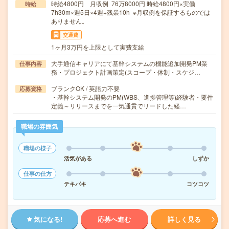
時給4800円 月収例 76万8000円 時給4800円×実働
時給
7h30m×週5日×4週+残業10h ※月収例を保証するものでは
ありません。
交通費
1ヶ月3万円を上限として実費支給
大手通信キャリアにて基幹システムの機能追加開発PM業
仕事内容
務・プロジェクト計画策定(スコープ・体制・スケジ…
ブランクOK / 英語力不要
応募資格
・基幹システム開発のPM(WBS、進捗管理等)経験者・要件
定義～リリースまでを一気通貫でリードした経…
職場の雰囲気
職場の様子
活気がある
しずか
仕事の仕方
テキパキ
コツコツ
気になる!
応募へ進む
詳しく見る