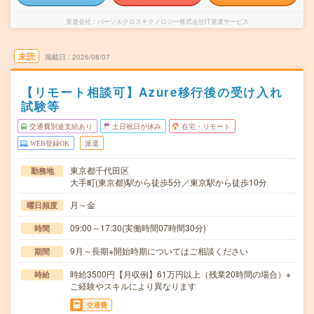
派遣会社
パーソルクロステクノロジー株式会社IT派遣サービス
未読
掲載日
2026/08/07
【リモート相談可】Azure移行後の受け入れ
試験等
交通費別途支給あり
土日祝日が休み
在宅・リモート
WEB登録OK
派遣
東京都千代田区
勤務地
大手町(東京都)駅から徒歩5分／東京駅から徒歩10分
月～金
曜日頻度
09:00～17:30(実働時間07時間30分)
時間
9月～長期※開始時期についてはご相談ください
期間
時給3500円【月収例】61万円以上（残業20時間の場合）※
時給
ご経験やスキルにより異なります
交通費