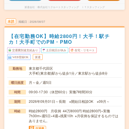
派遣会社
株式会社リクルートスタッフィング ＩＴスタッフィング
未読
掲載日
2026/08/07
【在宅勤務OK】時給2800円！大手！駅チ
カ！大手町でのPM・PMO
交通費別途支給あり
土日祝日が休み
在宅・リモート
WEB登録OK
派遣
東京都千代田区
勤務地
大手町(東京都)駅から徒歩1分／東京駅から徒歩8分
月～金／週5日
曜日頻度
09:00-17:30（休憩60分）実働7時間30分
時間
2026年09月01日～長期 ※開始日相談OK ※09月～
期間
時給2800円 月収例 44万8000円 時給2800円×実働
時給
7h30m×週5日×4週+残業10h ※月収例を保証するものでは
ありません。
交通費