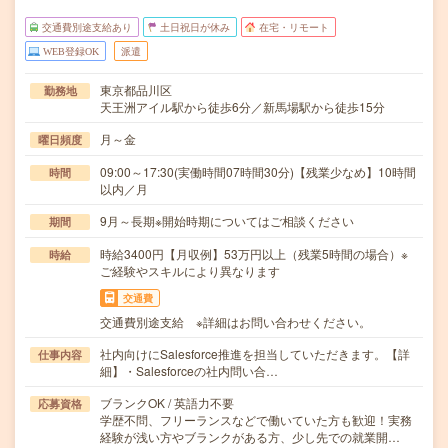
交通費別途支給あり
土日祝日が休み
在宅・リモート
WEB登録OK
派遣
東京都品川区
勤務地
天王洲アイル駅から徒歩6分／新馬場駅から徒歩15分
月～金
曜日頻度
09:00～17:30(実働時間07時間30分)【残業少なめ】10時間
時間
以内／月
9月～長期※開始時期についてはご相談ください
期間
時給3400円【月収例】53万円以上（残業5時間の場合）※
時給
ご経験やスキルにより異なります
交通費
交通費別途支給 ※詳細はお問い合わせください。
社内向けにSalesforce推進を担当していただきます。【詳
仕事内容
細】・Salesforceの社内問い合…
ブランクOK / 英語力不要
応募資格
学歴不問、フリーランスなどで働いていた方も歓迎！実務
経験が浅い方やブランクがある方、少し先での就業開…