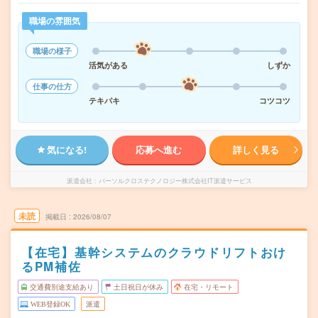
職場の雰囲気
職場の様子
活気がある
しずか
仕事の仕方
テキパキ
コツコツ
気になる!
応募へ進む
詳しく見る
派遣会社
パーソルクロステクノロジー株式会社IT派遣サービス
未読
掲載日
2026/08/07
【在宅】基幹システムのクラウドリフトおけ
るPM補佐
交通費別途支給あり
土日祝日が休み
在宅・リモート
WEB登録OK
派遣