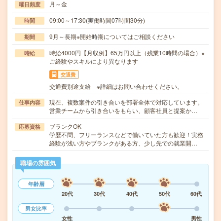
月～金
曜日頻度
09:00～17:30(実働時間07時間30分)
時間
9月～長期※開始時期についてはご相談ください
期間
時給4000円【月収例】65万円以上（残業10時間の場合）※
時給
ご経験やスキルにより異なります
交通費
交通費別途支給 ※詳細はお問い合わせください。
現在、複数案件の引き合いを部署全体で対応しています。
仕事内容
営業チームから引き合いをもらい、顧客社員と提案か…
ブランクOK
応募資格
学歴不問、フリーランスなどで働いていた方も歓迎！実務
経験が浅い方やブランクがある方、少し先での就業開…
職場の雰囲気
年齢層
20代
30代
40代
50代
60代
男女比率
女性
男性