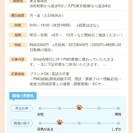
東京都港区
勤務地
浜松町駅から徒歩5分／大門(東京都)駅から徒歩8分
月～金（土日祝休み）
曜日頻度
9:00～18:00（休憩1時間） ※残業ほぼなし
時間
即日～長期 ※9月～、10月～など開始日ご相談ください！
期間
時給3300円 ※月収例：52万8000円（3300円×8時間×20
時給
日勤務の場合）
・Shopify移行に伴うPMO業務に携わっていただきま
仕事内容
す。・主に下記作業をご担当いただきます。 …
ブランクOK / 英語力不要
応募資格
・PMO経験(開発経験不問、用語・業務フロー理解必須)・
推進力(関係部署との連携・調整業務)・ECサ…
職場の雰囲気
男女比率
女性
男性
職場の様子
活気がある
しずか