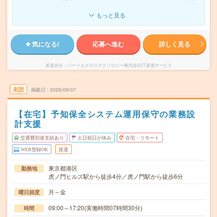
もっと見る
気になる!
応募へ進む
詳しく見る
派遣会社
パーソルクロステクノロジー株式会社IT派遣サービス
未読
掲載日
2026/08/07
【在宅】予知保全システム運用保守の業務設
計支援
交通費別途支給あり
土日祝日が休み
在宅・リモート
WEB登録OK
派遣
東京都港区
勤務地
虎ノ門ヒルズ駅から徒歩4分／虎ノ門駅から徒歩6分
月～金
曜日頻度
09:00～17:20(実働時間07時間30分)
時間