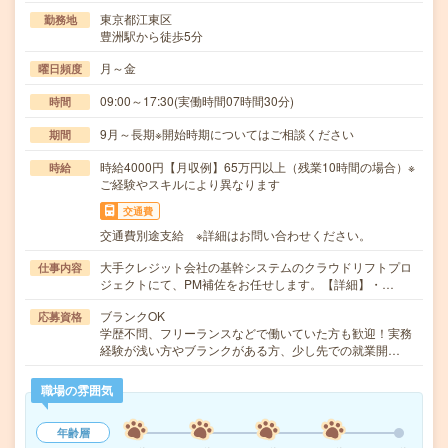
東京都江東区
勤務地
豊洲駅から徒歩5分
月～金
曜日頻度
09:00～17:30(実働時間07時間30分)
時間
9月～長期※開始時期についてはご相談ください
期間
時給4000円【月収例】65万円以上（残業10時間の場合）※
時給
ご経験やスキルにより異なります
交通費
交通費別途支給 ※詳細はお問い合わせください。
大手クレジット会社の基幹システムのクラウドリフトプロ
仕事内容
ジェクトにて、PM補佐をお任せします。【詳細】・…
ブランクOK
応募資格
学歴不問、フリーランスなどで働いていた方も歓迎！実務
経験が浅い方やブランクがある方、少し先での就業開…
職場の雰囲気
年齢層