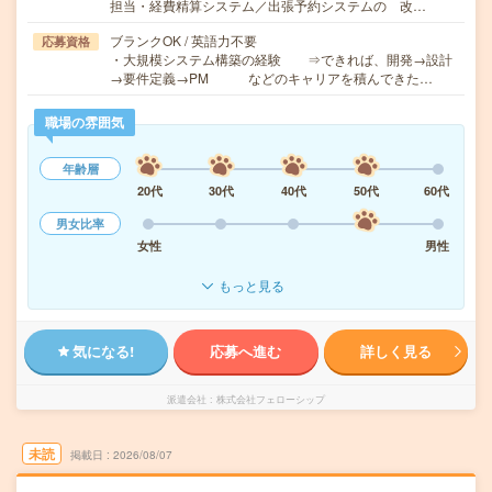
担当・経費精算システム／出張予約システムの 改…
ブランクOK / 英語力不要
応募資格
・大規模システム構築の経験 ⇒できれば、開発→設計
→要件定義→PM などのキャリアを積んできた…
職場の雰囲気
年齢層
20代
30代
40代
50代
60代
男女比率
女性
男性
もっと見る
気になる!
応募へ進む
詳しく見る
派遣会社
株式会社フェローシップ
未読
掲載日
2026/08/07