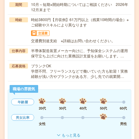
10月～短期※開始時期についてはご相談ください 2026年
期間
12月末まで
時給3800円【月収例】61万円以上（残業10時間の場合）※
時給
ご経験やスキルにより異なります
交通費
交通費別途支給 ※詳細はお問い合わせください。
半導体製造装置メーカー向けに、予知保全システムの運用
仕事内容
保守立ち上げに向けた業務設計支援をお願いします。…
ブランクOK
応募資格
学歴不問、フリーランスなどで働いていた方も歓迎！実務
経験が浅い方やブランクがある方、少し先での就業開…
職場の雰囲気
年齢層
20代
30代
40代
50代
60代
男女比率
女性
男性
もっと見る