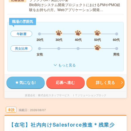
BtoB向けシステム開発プロジェクトにおけるPMやPMO経
験をお持ちの方。Webアプリケーション開発…
職場の雰囲気
年齢層
20代
30代
40代
50代
60代
男女比率
女性
男性
もっと見る
気になる!
応募へ進む
詳しく見る
派遣会社
株式会社スタッフサービス ＩＴソリューションブロック
未読
掲載日
2026/08/07
【在宅】社内向けSalesforce推進＊残業少