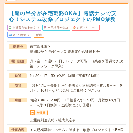
【週の半分が在宅勤務OK☕】電話ナシで安
心！システム改修プロジェクトのPMO業務
交通費別途支給あり
土日祝日が休み
在宅・リモート
WEB登録OK
派遣
東京都江東区
勤務地
豊洲駅から徒歩1分／新豊洲駅から徒歩10分
月～金 ＊週2～3日テレワーク可能！（業務を習得でき次
曜日頻度
第、テレワーク導入）
9：20～17：50（休憩1時間／実働7.5時間）
時間
【8月17日～長期】お仕事決まり次第調整可能：8月～、9
期間
月～、10月～などお気軽にご相談ください♬
時給3100～3200円 1日換算2万3250円 月収例48万円
時給
～ ※月21日換算（ご経験により優遇）
交通費
交通費別途支給・社内規定有
▼大規模基幹システムに関する 改修プロジェクトのPMO
仕事内容