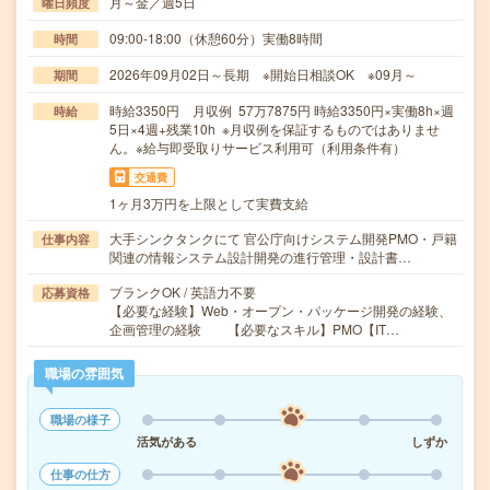
月～金／週5日
曜日頻度
09:00-18:00（休憩60分）実働8時間
時間
2026年09月02日～長期 ※開始日相談OK ※09月～
期間
時給3350円 月収例 57万7875円 時給3350円×実働8h×週
時給
5日×4週+残業10h ※月収例を保証するものではありませ
ん。※給与即受取りサービス利用可（利用条件有）
交通費
1ヶ月3万円を上限として実費支給
大手シンクタンクにて 官公庁向けシステム開発PMO・戸籍
仕事内容
関連の情報システム設計開発の進行管理・設計書…
ブランクOK / 英語力不要
応募資格
【必要な経験】Web・オープン・パッケージ開発の経験、
企画管理の経験 【必要なスキル】PMO【IT…
職場の雰囲気
職場の様子
活気がある
しずか
仕事の仕方