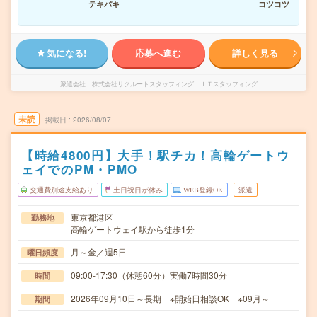
テキパキ
コツコツ
気になる!
応募へ進む
詳しく見る
派遣会社
株式会社リクルートスタッフィング ＩＴスタッフィング
未読
掲載日
2026/08/07
【時給4800円】大手！駅チカ！高輪ゲートウ
ェイでのPM・PMO
交通費別途支給あり
土日祝日が休み
WEB登録OK
派遣
東京都港区
勤務地
高輪ゲートウェイ駅から徒歩1分
月～金／週5日
曜日頻度
09:00-17:30（休憩60分）実働7時間30分
時間
2026年09月10日～長期 ※開始日相談OK ※09月～
期間