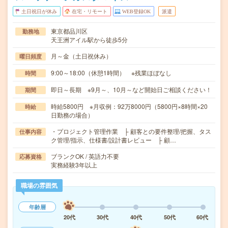
土日祝日が休み
在宅・リモート
WEB登録OK
派遣
東京都品川区
勤務地
天王洲アイル駅から徒歩5分
月～金（土日祝休み）
曜日頻度
9:00～18:00（休憩1時間） ※残業ほぼなし
時間
即日～長期 ※9月～、10月～など開始日ご相談ください！
期間
時給5800円 ※月収例：92万8000円（5800円×8時間×20
時給
日勤務の場合）
・プロジェクト管理作業 ├ 顧客との要件整理/把握、タス
仕事内容
ク管理/指示、仕様書/設計書レビュー ├ 顧…
ブランクOK / 英語力不要
応募資格
実務経験3年以上
職場の雰囲気
年齢層
20代
30代
40代
50代
60代