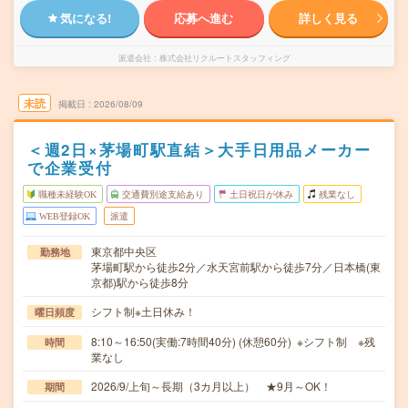
気になる!
応募へ進む
詳しく見る
派遣会社
株式会社リクルートスタッフィング
未読
掲載日
2026/08/09
＜週2日×茅場町駅直結＞大手日用品メーカー
で企業受付
職種未経験OK
交通費別途支給あり
土日祝日が休み
残業なし
WEB登録OK
派遣
東京都中央区
勤務地
茅場町駅から徒歩2分／水天宮前駅から徒歩7分／日本橋(東
京都)駅から徒歩8分
シフト制※土日休み！
曜日頻度
8:10～16:50(実働:7時間40分) (休憩60分) ※シフト制 ※残
時間
業なし
2026/9/上旬～長期（3カ月以上） ★9月～OK！
期間