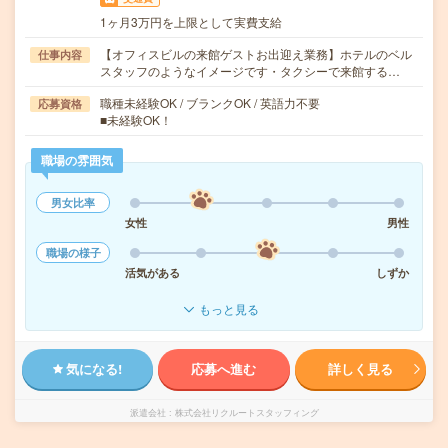
1ヶ月3万円を上限として実費支給
【オフィスビルの来館ゲストお出迎え業務】ホテルのベル
仕事内容
スタッフのようなイメージです・タクシーで来館する…
職種未経験OK / ブランクOK / 英語力不要
応募資格
■未経験OK！
職場の雰囲気
男女比率
女性
男性
職場の様子
活気がある
しずか
もっと見る
気になる!
応募へ進む
詳しく見る
派遣会社
株式会社リクルートスタッフィング