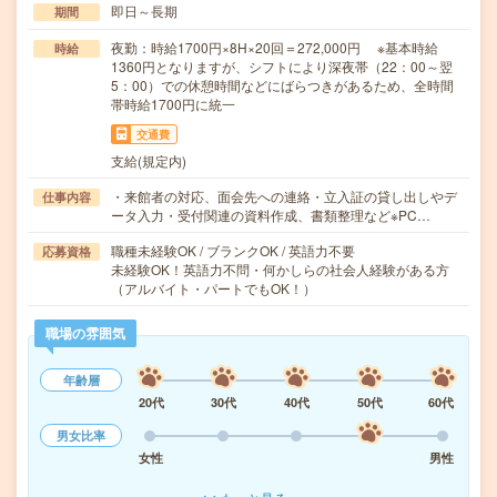
即日～長期
期間
夜勤：時給1700円×8H×20回＝272,000円 ※基本時給
時給
1360円となりますが、シフトにより深夜帯（22：00～翌
5：00）での休憩時間などにばらつきがあるため、全時間
帯時給1700円に統一
交通費
支給(規定内)
・来館者の対応、面会先への連絡・立入証の貸し出しやデ
仕事内容
ータ入力・受付関連の資料作成、書類整理など※PC…
職種未経験OK / ブランクOK / 英語力不要
応募資格
未経験OK！英語力不問・何かしらの社会人経験がある方
（アルバイト・パートでもOK！）
職場の雰囲気
年齢層
20代
30代
40代
50代
60代
男女比率
女性
男性