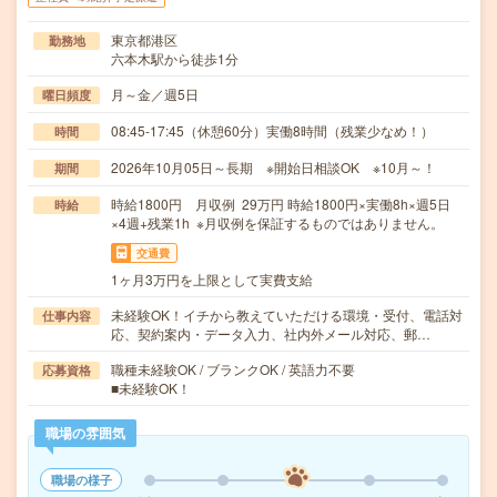
東京都港区
勤務地
六本木駅から徒歩1分
月～金／週5日
曜日頻度
08:45-17:45（休憩60分）実働8時間（残業少なめ！）
時間
2026年10月05日～長期 ※開始日相談OK ※10月～！
期間
時給1800円 月収例 29万円 時給1800円×実働8h×週5日
時給
×4週+残業1h ※月収例を保証するものではありません。
交通費
1ヶ月3万円を上限として実費支給
未経験OK！イチから教えていただける環境・受付、電話対
仕事内容
応、契約案内・データ入力、社内外メール対応、郵…
職種未経験OK / ブランクOK / 英語力不要
応募資格
■未経験OK！
職場の雰囲気
職場の様子