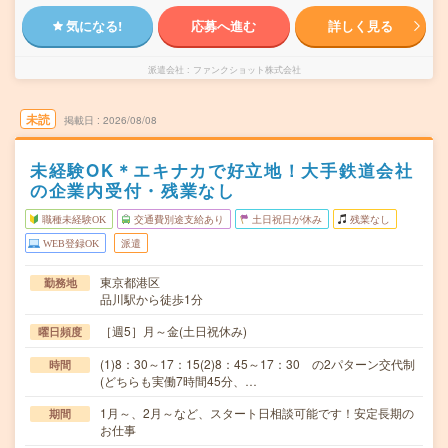
気になる!
応募へ進む
詳しく見る
派遣会社
ファンクショット株式会社
未読
掲載日
2026/08/08
未経験OK＊エキナカで好立地！大手鉄道会社
の企業内受付・残業なし
職種未経験OK
交通費別途支給あり
土日祝日が休み
残業なし
WEB登録OK
派遣
東京都港区
勤務地
品川駅から徒歩1分
［週5］月～金(土日祝休み)
曜日頻度
(1)8：30～17：15(2)8：45～17：30 の2パターン交代制
時間
(どちらも実働7時間45分、…
1月～、2月～など、スタート日相談可能です！安定長期の
期間
お仕事