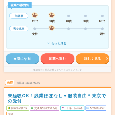
職場の雰囲気
年齢層
20代
30代
40代
50代
60代
男女比率
女性
男性
もっと見る
気になる!
応募へ進む
詳しく見る
派遣会社
株式会社リクルートスタッフィング
未読
掲載日
2026/08/08
未経験OK！残業ほぼなし▼服装自由＊東京で
の受付
職種未経験OK
交通費別途支給あり
土日祝日が休み
WEB登録OK
派遣