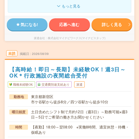
もっと見る
気になる!
応募へ進む
詳しく見る
派遣会社
株式会社マイナビワークス(マイナビスタッフ)
未読
掲載日
2026/08/09
【高時給！即日～長期】未経験OK！週3日～
OK＊行政施設の夜間総合受付
職種未経験OK
交通費別途支給あり
派遣
東京都新宿区
勤務地
市ケ谷駅から徒歩8分／四ツ谷駅から徒歩10分
土日含めたシフト制で月約12日（週3日）～勤務可能※週3
曜日頻度
日～5日でご希望の働き方お聞かせください
【夜勤】18:00～翌08:00 ※実働8時間、適宜休憩・待機・
時間
仮眠あり