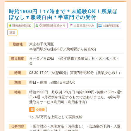
時給1900円！17時まで＊未経験OK！残業ほ
ぼなし▼服装自由＊半蔵門での受付
職種未経験OK
交通費別途支給あり
土日祝日が休み
WEB登録OK
派遣
東京都千代田区
勤務地
半蔵門駅から徒歩2分／麹町駅から徒歩5分
月～金／月20日 ※必ず勤務する曜日：月・火・水・木・
曜日頻度
金
08:30-17:00（休憩60分）実働7時間30分（残業少なめ！）
時間
即日～長期 ※開始日相談OK
期間
時給1900円 月収例 28万円 時給1900円×実働7h30m×週5
時給
日×4週 ※月収例を保証するものではありません。※給与即
受取りサービス利用可（利用条件有）
交通費
1ヶ月3万円を上限として実費支給
・受付対応・来客対応（お茶出し）・会議室の予約・入退
仕事内容
去に伴う問合せ対応・庶務作業