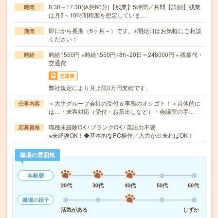
8:30～17:30(休憩60分)【残業】5時間／月間【詳細】残業
時間
は月5～10時間程度を想定していま…
即日から長期（6ヶ月～）です。※開始日はお気軽にご相談
期間
ください！
時給1550円 ※時給1550円×8h×20日＝248000円＋残業代・
時給
交通費
交通費
弊社規定により月上限3万円支給です。
＜大手グループ会社の受付＆事務のオシゴト！＞具体的に
仕事内容
は…・来客対応（受付・お茶出しなど）・会議室の手…
職種未経験OK / ブランクOK / 英語力不要
応募資格
※未経験OK！◆基本的なPC操作／入力が出来ればOK！
職場の雰囲気
年齢層
20代
30代
40代
50代
60代
職場の様子
活気がある
しずか