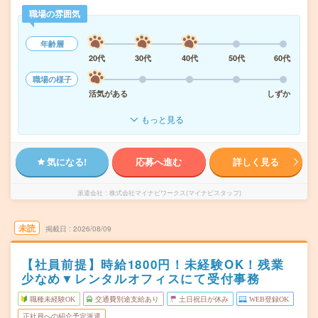
職場の雰囲気
年齢層
20代
30代
40代
50代
60代
職場の様子
活気がある
しずか
もっと見る
気になる!
応募へ進む
詳しく見る
派遣会社
株式会社マイナビワークス(マイナビスタッフ)
未読
掲載日
2026/08/09
【社員前提】時給1800円！未経験OK！残業
少なめ▼レンタルオフィスにて受付事務
職種未経験OK
交通費別途支給あり
土日祝日が休み
WEB登録OK
正社員への紹介予定派遣