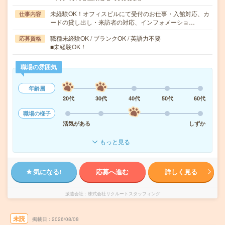
未経験OK！オフィスビルにて受付のお仕事・入館対応、カ
仕事内容
ードの貸し出し・来訪者の対応、インフォメーショ…
職種未経験OK / ブランクOK / 英語力不要
応募資格
■未経験OK！
職場の雰囲気
年齢層
20代
30代
40代
50代
60代
職場の様子
活気がある
しずか
もっと見る
気になる!
応募へ進む
詳しく見る
派遣会社
株式会社リクルートスタッフィング
未読
掲載日
2026/08/08