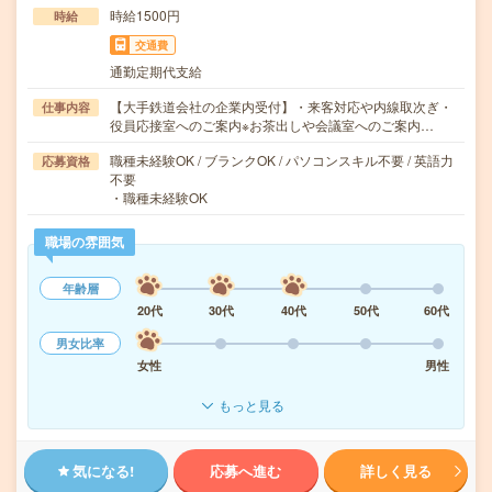
時給1500円
時給
交通費
通勤定期代支給
【大手鉄道会社の企業内受付】・来客対応や内線取次ぎ・
仕事内容
役員応接室へのご案内※お茶出しや会議室へのご案内…
職種未経験OK / ブランクOK / パソコンスキル不要 / 英語力
応募資格
不要
・職種未経験OK
職場の雰囲気
年齢層
20代
30代
40代
50代
60代
男女比率
女性
男性
もっと見る
気になる!
応募へ進む
詳しく見る