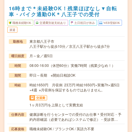
16時まで＊未経験OK！残業ほぼなし▼自転
車・バイク通勤OK＊八王子での受付
職種未経験OK
交通費別途支給あり
土日祝日が休み
WEB登録OK
派遣
東京都八王子市
勤務地
八王子駅から徒歩10分／京王八王子駅から徒歩7分
月～金／週5日
曜日頻度
08:00-16:00（休憩60分）実働7時間（残業少なめ！）
時間
即日～長期 ※開始日相談OK
期間
時給1650円 月収例 23万円 時給1650円×実働7h×週5日
時給
×4週 ※月収例を保証するものではありません。
交通費
1ヶ月3万円を上限として実費支給
健康診断を行うセンターでの受付のお仕事＊受付対応・予
仕事内容
約内容確認（必要であればシステムで修正）・受診票…
職種未経験OK / ブランクOK / 英語力不要
応募資格