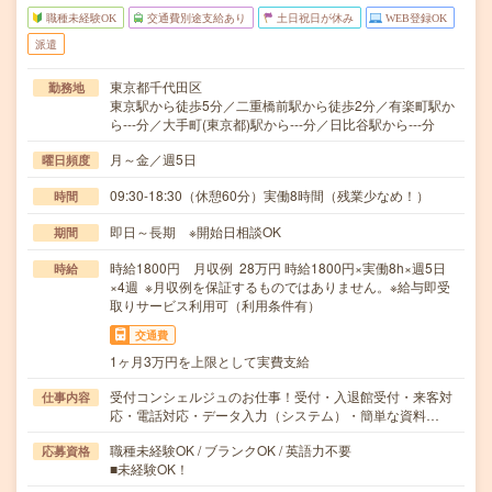
職種未経験OK
交通費別途支給あり
土日祝日が休み
WEB登録OK
派遣
東京都千代田区
勤務地
東京駅から徒歩5分／二重橋前駅から徒歩2分／有楽町駅か
ら---分／大手町(東京都)駅から---分／日比谷駅から---分
月～金／週5日
曜日頻度
09:30-18:30（休憩60分）実働8時間（残業少なめ！）
時間
即日～長期 ※開始日相談OK
期間
時給1800円 月収例 28万円 時給1800円×実働8h×週5日
時給
×4週 ※月収例を保証するものではありません。※給与即受
取りサービス利用可（利用条件有）
交通費
1ヶ月3万円を上限として実費支給
受付コンシェルジュのお仕事！受付・入退館受付・来客対
仕事内容
応・電話対応・データ入力（システム）・簡単な資料…
職種未経験OK / ブランクOK / 英語力不要
応募資格
■未経験OK！