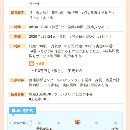
ら---分
月～金／週4～5日の間で選択可 ※必ず勤務する曜日：
曜日頻度
月・水・木・金
08:30-12:30（休憩0分）実働4時間（残業少なめ！）
時間
2026年08月24日～長期 ※開始日相談OK ※8月～！
期間
時給1700円 月収例 13万円 時給1700円×実働4h×週5日
時給
×4週 ※月収例を保証するものではありません。※給与即受
取りサービス利用可（利用条件有）
交通費
1ヶ月3万円を上限として実費支給
健康診断センターでのアシスタント業務・身長、体重の計
仕事内容
測補助(メイン業務)・案内業務・業務に付随する備…
職種未経験OK / ブランクOK / 英語力不要
応募資格
■未経験OK！
職場の雰囲気
職場の様子
活気がある
しずか