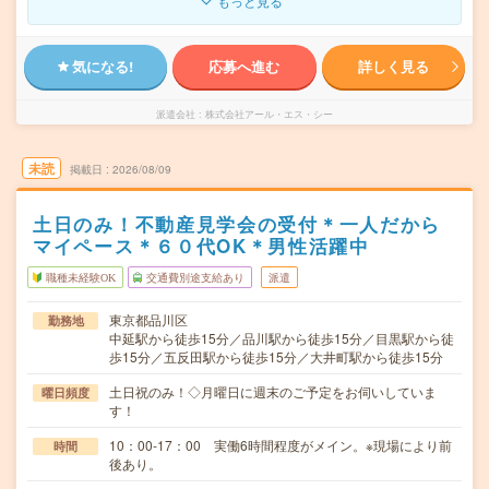
もっと見る
気になる!
応募へ進む
詳しく見る
派遣会社
株式会社アール・エス・シー
未読
掲載日
2026/08/09
土日のみ！不動産見学会の受付＊一人だから
マイペース＊６０代OK＊男性活躍中
職種未経験OK
交通費別途支給あり
派遣
東京都品川区
勤務地
中延駅から徒歩15分／品川駅から徒歩15分／目黒駅から徒
歩15分／五反田駅から徒歩15分／大井町駅から徒歩15分
土日祝のみ！◇月曜日に週末のご予定をお伺いしていま
曜日頻度
す！
10：00-17：00 実働6時間程度がメイン。※現場により前
時間
後あり。