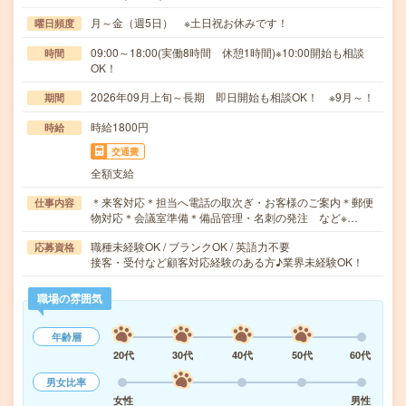
月～金（週5日） ※土日祝お休みです！
曜日頻度
09:00～18:00(実働8時間 休憩1時間)※10:00開始も相談
時間
OK！
2026年09月上旬～長期 即日開始も相談OK！ ※9月～！
期間
時給1800円
時給
交通費
全額支給
＊来客対応＊担当へ電話の取次ぎ・お客様のご案内＊郵便
仕事内容
物対応＊会議室準備＊備品管理・名刺の発注 など※…
職種未経験OK / ブランクOK / 英語力不要
応募資格
接客・受付など顧客対応経験のある方♪業界未経験OK！
職場の雰囲気
年齢層
20代
30代
40代
50代
60代
男女比率
女性
男性