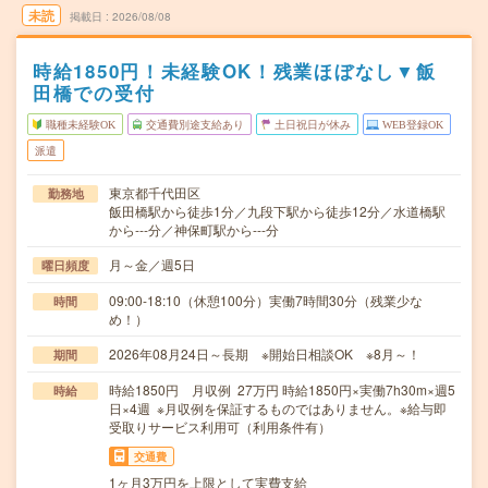
未読
掲載日
2026/08/08
時給1850円！未経験OK！残業ほぼなし▼飯
田橋での受付
職種未経験OK
交通費別途支給あり
土日祝日が休み
WEB登録OK
派遣
東京都千代田区
勤務地
飯田橋駅から徒歩1分／九段下駅から徒歩12分／水道橋駅
から---分／神保町駅から---分
月～金／週5日
曜日頻度
09:00-18:10（休憩100分）実働7時間30分（残業少な
時間
め！）
2026年08月24日～長期 ※開始日相談OK ※8月～！
期間
時給1850円 月収例 27万円 時給1850円×実働7h30m×週5
時給
日×4週 ※月収例を保証するものではありません。※給与即
受取りサービス利用可（利用条件有）
交通費
1ヶ月3万円を上限として実費支給