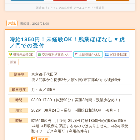
派遣会社
アイング株式会社 アール＆キャリア事業部
未読
掲載日
2026/08/08
時給1850円！未経験OK！残業ほぼなし▼虎
ノ門での受付
職種未経験OK
交通費別途支給あり
土日祝日が休み
WEB登録OK
派遣
東京都千代田区
勤務地
虎ノ門駅から徒歩2分／霞ケ関(東京都)駅から徒歩6分
月～金／週5日
曜日頻度
08:00-17:30（休憩90分）実働8時間（残業少なめ！）
時間
2026年08月24日～長期 ※開始日相談OK ※8月～！
期間
時給1850円 月収例 29万円 時給1850円×実働8h×週5日
時給
×4週 ※月収例を保証するものではありません。※給与即受
取りサービス利用可（利用条件有）
交通費