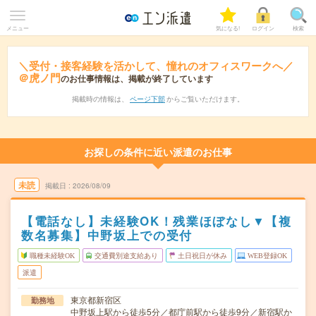
メニュー
気になる!
ログイン
検索
＼受付・接客経験を活かして、憧れのオフィスワークへ／
＠虎ノ門
のお仕事情報は、掲載が終了しています
掲載時の情報は、
ページ下部
からご覧いただけます。
お探しの条件に近い派遣のお仕事
未読
掲載日
2026/08/09
【電話なし】未経験OK！残業ほぼなし▼【複
数名募集】中野坂上での受付
職種未経験OK
交通費別途支給あり
土日祝日が休み
WEB登録OK
派遣
東京都新宿区
勤務地
中野坂上駅から徒歩5分／都庁前駅から徒歩9分／新宿駅か