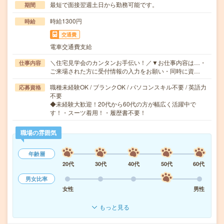
最短で面接翌週土日から勤務可能です。
期間
時給1300円
時給
交通費
電車交通費支給
＼住宅見学会のカンタンお手伝い！／▼お仕事内容は…・
仕事内容
ご来場された方に受付情報の入力をお願い・同時に資…
職種未経験OK / ブランクOK / パソコンスキル不要 / 英語力
応募資格
不要
◆未経験大歓迎！20代から60代の方が幅広く活躍中で
す！・スーツ着用！・履歴書不要！
職場の雰囲気
年齢層
20代
30代
40代
50代
60代
男女比率
女性
男性
もっと見る