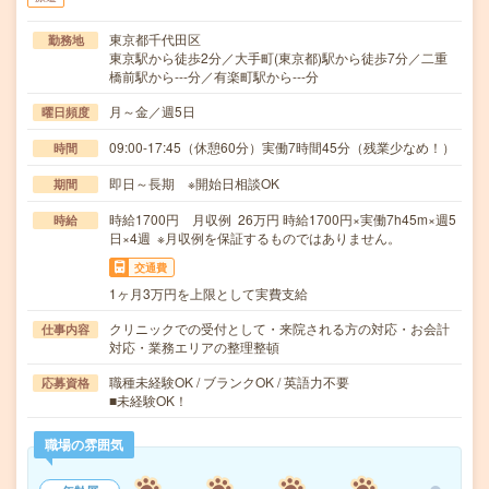
東京都千代田区
勤務地
東京駅から徒歩2分／大手町(東京都)駅から徒歩7分／二重
橋前駅から---分／有楽町駅から---分
月～金／週5日
曜日頻度
09:00-17:45（休憩60分）実働7時間45分（残業少なめ！）
時間
即日～長期 ※開始日相談OK
期間
時給1700円 月収例 26万円 時給1700円×実働7h45m×週5
時給
日×4週 ※月収例を保証するものではありません。
交通費
1ヶ月3万円を上限として実費支給
クリニックでの受付として・来院される方の対応・お会計
仕事内容
対応・業務エリアの整理整頓
職種未経験OK / ブランクOK / 英語力不要
応募資格
■未経験OK！
職場の雰囲気