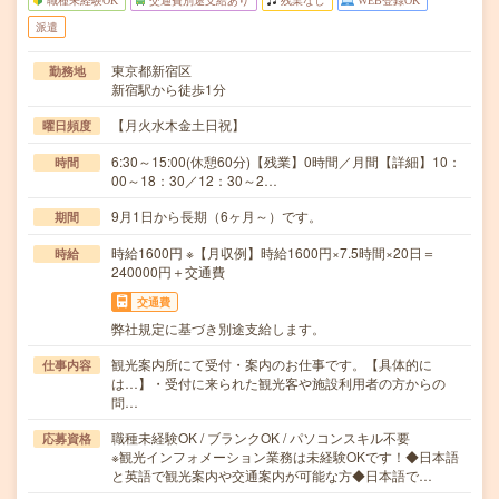
職種未経験OK
交通費別途支給あり
残業なし
WEB登録OK
派遣
東京都新宿区
勤務地
新宿駅から徒歩1分
【月火水木金土日祝】
曜日頻度
6:30～15:00(休憩60分)【残業】0時間／月間【詳細】10：
時間
00～18：30／12：30～2…
9月1日から長期（6ヶ月～）です。
期間
時給1600円 ※【月収例】時給1600円×7.5時間×20日＝
時給
240000円＋交通費
交通費
弊社規定に基づき別途支給します。
観光案内所にて受付・案内のお仕事です。【具体的に
仕事内容
は…】・受付に来られた観光客や施設利用者の方からの
問…
職種未経験OK / ブランクOK / パソコンスキル不要
応募資格
※観光インフォメーション業務は未経験OKです！◆日本語
と英語で観光案内や交通案内が可能な方◆日本語で…