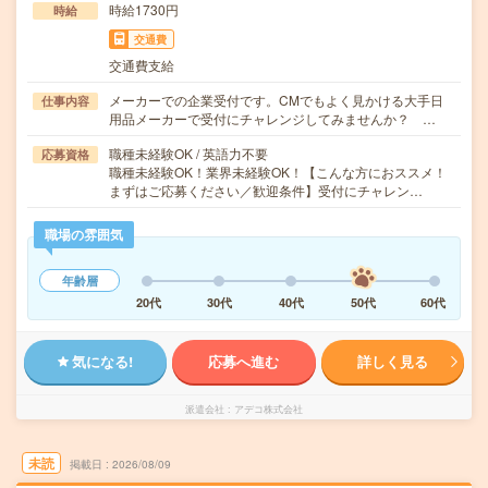
時給1730円
時給
交通費
交通費支給
メーカーでの企業受付です。CMでもよく見かける大手日
仕事内容
用品メーカーで受付にチャレンジしてみませんか？ …
職種未経験OK / 英語力不要
応募資格
職種未経験OK！業界未経験OK！【こんな方におススメ！
まずはご応募ください／歓迎条件】受付にチャレン…
職場の雰囲気
年齢層
20代
30代
40代
50代
60代
気になる!
応募へ進む
詳しく見る
派遣会社
アデコ株式会社
未読
掲載日
2026/08/09