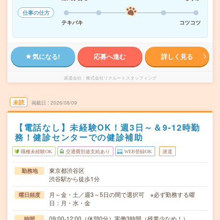
仕事の仕方
テキパキ
コツコツ
気になる!
応募へ進む
詳しく見る
派遣会社
株式会社リクルートスタッフィング
未読
掲載日
2026/08/09
【電話なし】未経験OK！週3日～＆9-12時勤
務！健診センターでの健診補助
職種未経験OK
交通費別途支給あり
WEB登録OK
派遣
東京都渋谷区
勤務地
渋谷駅から徒歩1分
月～金・土／週3～5日の間で選択可 ※必ず勤務する曜
曜日頻度
日：月・水・金
09:00-12:00（休憩0分）実働3時間（残業少なめ！）
時間