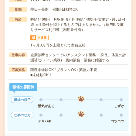
即日～長期 ※開始日相談OK
期間
時給1400円 月収例 8万円 時給1400円×実働3h×週5日×4
時給
週 ※月収例を保証するものではありません。※給与即受取
りサービス利用可（利用条件有）
交通費
1ヶ月3万円を上限として実費支給
健康診断センターでのアシスタント業務 ・身長、体重の計
仕事内容
測補助(メイン業務)・案内業務・業務に付随する…
職種未経験OK / ブランクOK / 英語力不要
応募資格
■未経験OK！
職場の雰囲気
職場の様子
活気がある
しずか
仕事の仕方
テキパキ
コツコツ