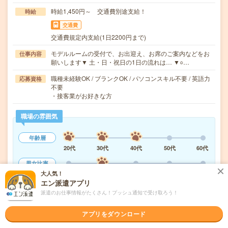
時給1,450円～ 交通費別途支給！
時給
交通費
交通費規定内支給(1日2200円まで)
モデルルームの受付で、お出迎え、お席のご案内などをお
仕事内容
願いします▼ 土・日・祝日の1日の流れは… ▼○…
職種未経験OK / ブランクOK / パソコンスキル不要 / 英語力
応募資格
不要
・接客業がお好きな方
職場の雰囲気
年齢層
20代
30代
40代
50代
60代
男女比率
大人気！
女性
男性
エン派遣アプリ
もっと見る
派遣のお仕事情報がたくさん！プッシュ通知で受け取ろう！
アプリをダウンロード
気になる!
応募へ進む
詳しく見る