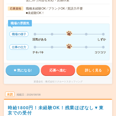
職種未経験OK / ブランクOK / 英語力不要
応募資格
■未経験OK！
職場の雰囲気
職場の様子
活気がある
しずか
仕事の仕方
テキパキ
コツコツ
気になる!
応募へ進む
詳しく見る
派遣会社
株式会社リクルートスタッフィング
未読
掲載日
2026/08/08
時給1800円！未経験OK！残業ほぼなし▼東
京での受付