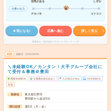
活気がある
しずか
仕事の仕方
テキパキ
コツコツ
気になる!
応募へ進む
詳しく見る
派遣会社
株式会社リクルートスタッフィング
未読
掲載日
2026/08/09
＼未経験OK／カンタン！大手グループ会社に
て受付＆事務＠豊田
職種未経験OK
交通費別途支給あり
土日祝日が休み
WEB登録OK
派遣
東京都日野市
勤務地
豊田駅から徒歩5分
週5日（月～金）
曜日頻度