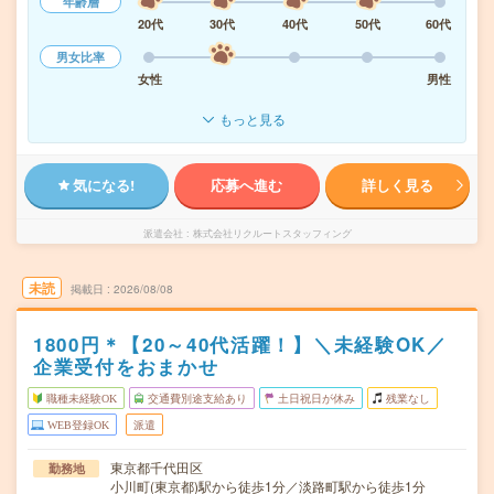
年齢層
20代
30代
40代
50代
60代
男女比率
女性
男性
もっと見る
気になる!
応募へ進む
詳しく見る
派遣会社
株式会社リクルートスタッフィング
未読
掲載日
2026/08/08
1800円＊【20～40代活躍！】＼未経験OK／
企業受付をおまかせ
職種未経験OK
交通費別途支給あり
土日祝日が休み
残業なし
WEB登録OK
派遣
東京都千代田区
勤務地
小川町(東京都)駅から徒歩1分／淡路町駅から徒歩1分