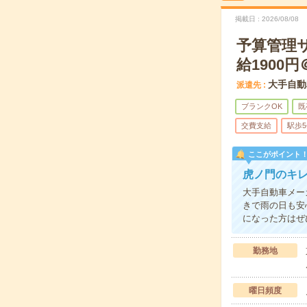
掲載日
2026/08/08
予算管理
給1900円
大手自動
派遣先
ブランクOK
既
交費支給
駅歩
ここがポイント
虎ノ門のキ
大手自動車メー
きで雨の日も安
になった方はぜ
勤務地
曜日頻度