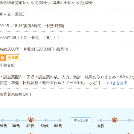
国会議事堂前駅から徒歩5分／溜池山王駅から徒歩2分
月～金（週5日）
09:15～18:15(実働8時間 休憩1時間)
2026年09月上旬～長期 ※9月～！
時給2000円 月収例 320,000円+残業代
交通費
全額支給
＊調査票配布・回収＊調査票作成、入力、集計、結果の取りまとめ＊Webリ
設定・準備・日程調整＊報告書作成＊メール対応 など【…
つづきを見る
※業界未経験OK！
男女比率
20代
30代
40代
50代
60代
女性