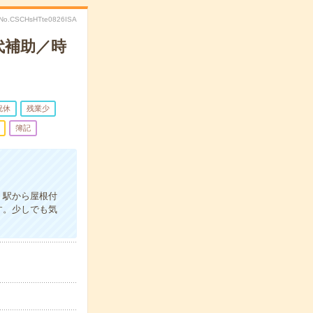
No.CSCHsHTte0826ISA
代補助／時
祝休
残業少
簿記
。駅から屋根付
す。少しでも気