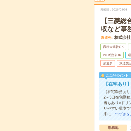
掲載日
2026/08/08
【三菱総合
収など事
株式会社
派遣先
職種未経験OK
WEB登録OK
週
派遣多
派遣先
ここがポイント
【在宅あり】
【在宅勤務あり
2－3日在宅勤
当もあり○ドリ
りやすい環境で
来に…
つづきを
勤務地