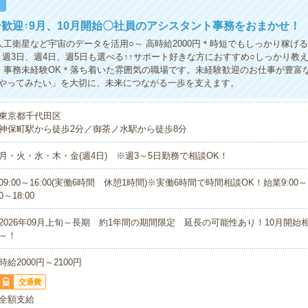
！
歓迎↑9月、10月開始〇社員のアシスタント事務をおまかせ！
人工衛星など宇宙のデータを活用○～ 高時給2000円＊時短でもしっかり稼げる○
！週3日、週4日、週5日も選べる↑↑サポート好きな方におすすめ○しっかり教
！事務未経験OK＊落ち着いた雰囲気の職場です。未経験歓迎のお仕事が豊富
やってみたい」を大切に、未来につながる一歩を支えます。
東京都千代田区
神保町駅から徒歩2分／御茶ノ水駅から徒歩8分
月・火・水・木・金(週4日) ※週3～5日勤務で相談OK！
09:00～16:00(実働6時間 休憩1時間)※実働6時間で時間相談OK！始業9:00～11
0～18:00
2026年09月上旬～長期 約1年間の期間限定 延長の可能性あり！10月開始
～！
時給2000円～2100円
交通費
全額支給