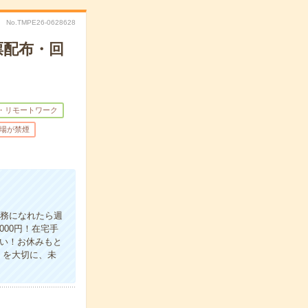
No.TMPE26-0628628
票配布・回
・リモートワーク
場が禁煙
業務になれたら週
00円！在宅手
い！お休みもと
」を大切に、未