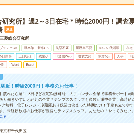
研究所】週2～3日在宅＊時給2000円！調査
務
派遣
三菱総合研究所
ブランクOK
既卒第二新卒OK
英語不要
履歴書不要
40～50代活躍
在宅
5日勤務
土日祝休
残業少
IT通信Web
交費支給
駅歩5分
大手
職
公開
Word
Excel
！
駅近！時給2000円！事務のお仕事！
】慣れたら週2～3日ほど在宅勤務可能 大手コンサル企業で事務サポート○
務あり働きやすいと評判の企業＊テンプのスタッフも多数活躍中企業！高時給20
ンク無料！電子レンジ・冷蔵庫あり残業は決まった時期だけ！予定も立てやす
す。未経験歓迎のお仕事が豊富なテンプスタッフ。あなたの「やってみたい
見る
東京都千代田区