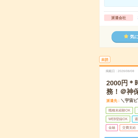
派遣会社
気
未読
掲載日
2026/08/08
2000円
務！＠神
＼宇宙ビ
派遣先
職種未経験OK
WEB登録OK
週
金融
交費支給