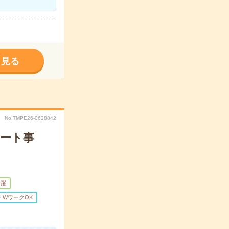
く見る
No.TMPE26-0628842
ポート事
活躍
・WワークOK