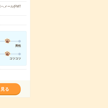
へメール(FMT
男性
コツコツ
く見る