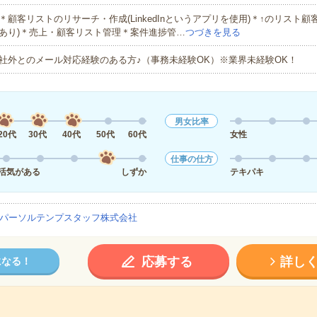
＊顧客リストのリサーチ・作成(LinkedInというアプリを使用)＊↑のリスト顧客
あり)＊売上・顧客リスト管理＊案件進捗管…
つづきを見る
社外とのメール対応経験のある方♪（事務未経験OK）※業界未経験OK！
男女比率
20代
30代
40代
50代
60代
女性
仕事の仕方
活気がある
しずか
テキパキ
パーソルテンプスタッフ株式会社
応募する
詳し
になる！