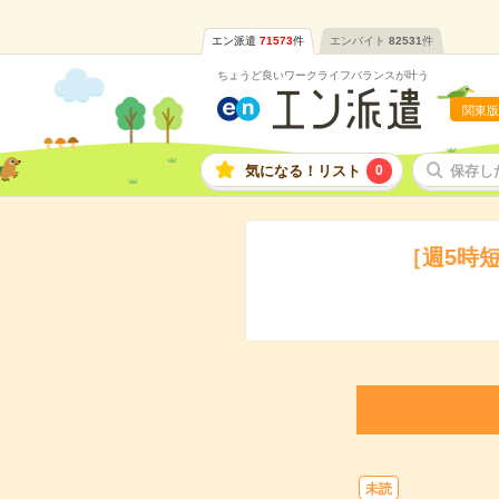
エン派遣
71573
件
エンバイト
82531
件
ちょうど良いワークライフバランスが叶う
関東版
気になる！リスト
0
保存し
［週5時
未読