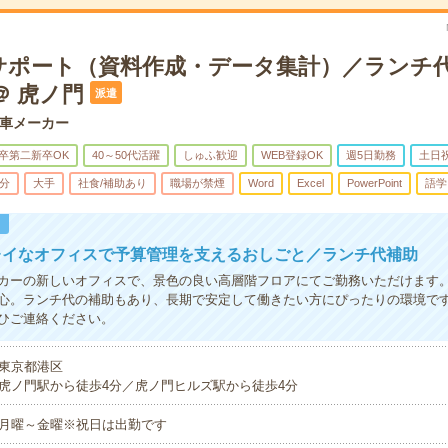
サポート（資料作成・データ集計）／ランチ
＠ 虎ノ門
派遣
車メーカー
卒第二新卒OK
40～50代活躍
しゅふ歓迎
WEB登録OK
週5日勤務
土日
5分
大手
社食/補助あり
職場が禁煙
Word
Excel
PowerPoint
語学
！
レイなオフィスで予算管理を支えるおしごと／ランチ代補助
カーの新しいオフィスで、景色の良い高層階フロアにてご勤務いただけます
心。ランチ代の補助もあり、長期で安定して働きたい方にぴったりの環境で
ひご連絡ください。
東京都港区
虎ノ門駅から徒歩4分／虎ノ門ヒルズ駅から徒歩4分
月曜～金曜※祝日は出勤です