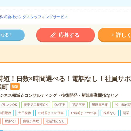
株式会社ホンダスタッフィングサービス
応募する
詳し
になる！
＊時短！日数×時間選べる！電話なし！社員サ
保町
派遣
ジネス領域☆コンサルティング・技術開発・新規事業開拓など／
ブランクOK
既卒第二新卒OK
OA不要
英語不要
履歴書不要
40～50代
4日勤務
土日祝休
16時前までの仕事
17時前までの仕事
残業なし
副業
駅歩5分
職場が禁煙
電話対応なし