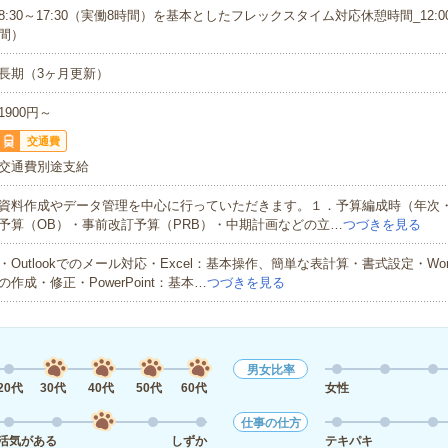
8:30～17:30（実働8時間）を基本としたフレックスタイム対応休憩時間_12:00
間）
長期（3ヶ月更新）
1900円～
交通費
交通費別途支給
資料作成やデータ管理を中心に行っていただきます。１．予算編成時（年次
予算（OB）・事前改訂予算（PRB）・中期計画などの立…
つづきを見る
・Outlookでのメール対応・Excel：基本操作、簡単な表計算・書式設定・Wo
の作成・修正・PowerPoint：基本…
つづきを見る
男女比率
20代
30代
40代
50代
60代
女性
仕事の仕方
活気がある
しずか
テキパキ