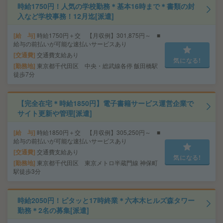
時給1750円！人気の学校勤務＊基本16時まで＊書類の封
入など学校事務！12月迄[派遣]
給 与
時給1750円＋交 【月収例】301,875円～ ■
給与の前払いが可能な速払いサービスあり
交通費
交通費支給あり
気になる!
勤務地
東京都千代田区 中央・総武線各停 飯田橋駅
徒歩7分
【完全在宅＊時給1850円】電子書籍サービス運営企業で
サイト更新や管理[派遣]
給 与
時給1850円＋交 【月収例】305,250円～ ■
給与の前払いが可能な速払いサービスあり
交通費
交通費支給あり
気になる!
勤務地
東京都千代田区 東京メトロ半蔵門線 神保町
駅徒歩3分
時給2050円！ピタッと17時終業＊六本木ヒルズ森タワー
勤務＊2名の募集[派遣]