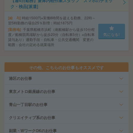
【週4日勤務】倉庫内軽作業スタッフ スマホのチェッ
ク・検品[派遣]
給 与
時給1500円※実働8時間を超える勤務、22時～
翌5時勤務の場合25％割増：時給1875円
勤務地
千葉県船橋市浜町（南船橋駅から徒歩10分程
度／船橋競馬場駅から徒歩20分（自転車5分）※自転車
気になる!
貸与あり）通勤手段：自転車・公共交通機関 変更の
範囲：会社の定める就業場所
その他、こちらのお仕事もオススメです
港区のお仕事
東京メトロ銀座線のお仕事
青山一丁目駅のお仕事
クリエイティブ系のお仕事
副業・WワークOKのお仕事