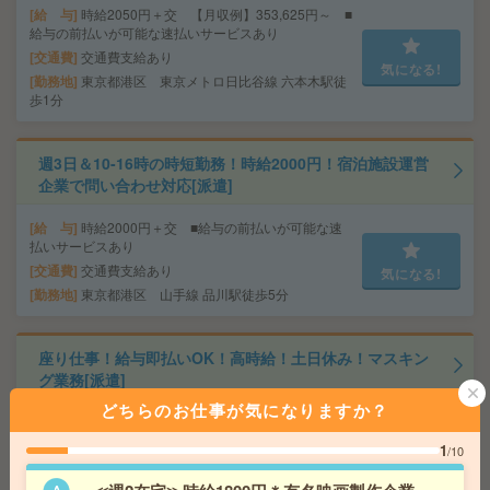
給 与
時給2050円＋交 【月収例】353,625円～ ■
給与の前払いが可能な速払いサービスあり
交通費
交通費支給あり
気になる!
勤務地
東京都港区 東京メトロ日比谷線 六本木駅徒
歩1分
週3日＆10-16時の時短勤務！時給2000円！宿泊施設運営
企業で問い合わせ対応[派遣]
給 与
時給2000円＋交 ■給与の前払いが可能な速
払いサービスあり
交通費
交通費支給あり
気になる!
勤務地
東京都港区 山手線 品川駅徒歩5分
座り仕事！給与即払いOK！高時給！土日休み！マスキン
グ業務[派遣]
どちらのお仕事が気になりますか？
給 与
時給1530円
交通費
交通費支給有り
1
/10
気になる!
勤務地
藤沢本町駅～徒歩14分