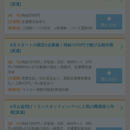
[派遣]
給 与
時給2000円
交通費
交通費支給有り
気になる!
勤務地
三咲駅～バス20分 ※車通勤・バイク通勤OK
8月スタートの限定3名募集！時給1370円で稼げる軽作業
[派遣]
給 与
時給1370円／月収例：222、968円＝1、370
円×7時間45分×21日勤務の場合＋残業代、交通費別途
支給
交通費
実費支給／当社規定あり。通勤交通費実費支
気になる!
払／上限4万円／月※規定あり
勤務地
マイカー通勤可能/駐車場完備
8月お盆明け！ランスタッドメンバーに人気の職場座り作
業[派遣]
給 与
時給1350円／月収例：226、800円＝1、350
円×8時間×21日勤務の場合＋残業代、交通費別途支給