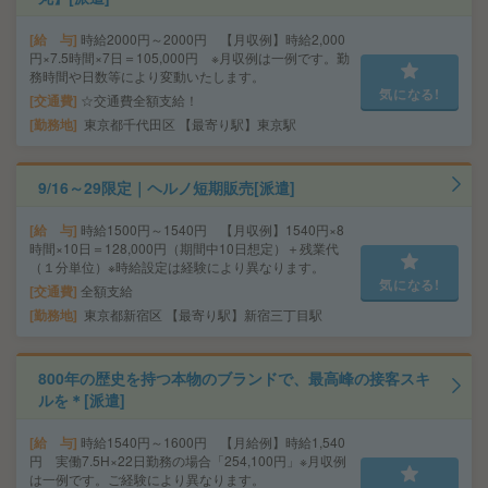
給 与
時給2000円～2000円 【月収例】時給2,000
円×7.5時間×7日＝105,000円 ※月収例は一例です。勤
務時間や日数等により変動いたします。
気になる!
交通費
☆交通費全額支給！
勤務地
東京都千代田区 【最寄り駅】東京駅
9/16～29限定｜ヘルノ短期販売[派遣]
給 与
時給1500円～1540円 【月収例】1540円×8
時間×10日＝128,000円（期間中10日想定）＋残業代
（１分単位）※時給設定は経験により異なります。
気になる!
交通費
全額支給
勤務地
東京都新宿区 【最寄り駅】新宿三丁目駅
800年の歴史を持つ本物のブランドで、最高峰の接客スキ
ルを＊[派遣]
給 与
時給1540円～1600円 【月給例】時給1,540
円 実働7.5H×22日勤務の場合「254,100円」※月収例
は一例です。ご経験により異なります。