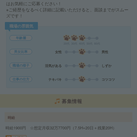
はお気軽にご応募ください！
※ご経歴をなるべく詳細に記載いただけると、面談までがスムー
ズです！
職場の雰囲気
年齢層
20代
30代
40代
50代
60代
男女比率
女性
男性
職場の様子
活気がある
しずか
仕事の仕方
テキパキ
コツコツ
募集情報
時給
時給1900円 ☆想定月収32万7700円（7.5H×20日＋残業20H）