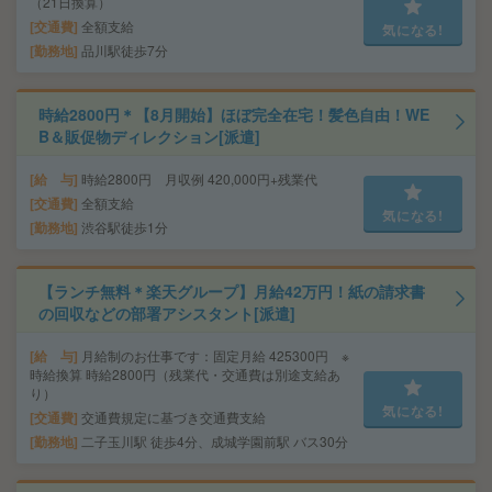
（21日換算）
交通費
全額支給
気になる!
勤務地
品川駅徒歩7分
時給2800円＊【8月開始】ほぼ完全在宅！髪色自由！WE
B＆販促物ディレクション[派遣]
給 与
時給2800円 月収例 420,000円+残業代
交通費
全額支給
気になる!
勤務地
渋谷駅徒歩1分
【ランチ無料＊楽天グループ】月給42万円！紙の請求書
の回収などの部署アシスタント[派遣]
給 与
月給制のお仕事です：固定月給 425300円 ※
時給換算 時給2800円（残業代・交通費は別途支給あ
り）
気になる!
交通費
交通費規定に基づき交通費支給
勤務地
二子玉川駅 徒歩4分、成城学園前駅 バス30分