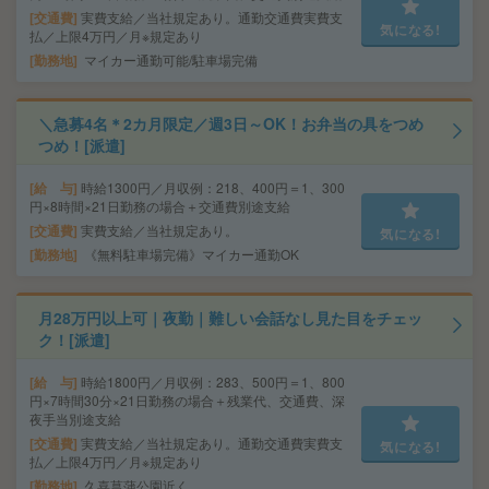
交通費
実費支給／当社規定あり。通勤交通費実費支
気になる!
払／上限4万円／月※規定あり
勤務地
マイカー通勤可能/駐車場完備
＼急募4名＊2カ月限定／週3日～OK！お弁当の具をつめ
つめ！[派遣]
給 与
時給1300円／月収例：218、400円＝1、300
円×8時間×21日勤務の場合＋交通費別途支給
交通費
実費支給／当社規定あり。
気になる!
勤務地
《無料駐車場完備》マイカー通勤OK
月28万円以上可｜夜勤｜難しい会話なし見た目をチェッ
ク！[派遣]
給 与
時給1800円／月収例：283、500円＝1、800
円×7時間30分×21日勤務の場合＋残業代、交通費、深
夜手当別途支給
交通費
実費支給／当社規定あり。通勤交通費実費支
気になる!
払／上限4万円／月※規定あり
勤務地
久喜菖蒲公園近く