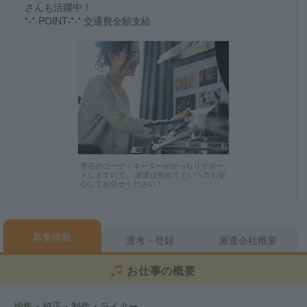
さんも活躍中！
*-*-POINT-*-* 交通費全額支給
専任のコーディネーターががっちりサポー
トしますので、 派遣は初めてという方も安
心してお任せください！
募集情報
選考・登録
派遣会社概要
お仕事の概要
編集・校正・制作・ライター