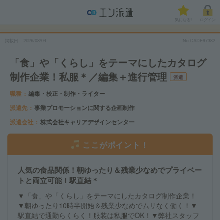
気になる!
ログイン
掲載日
2026/08/04
No.CADE97382
「食」や「くらし」をテーマにしたカタログ
制作企業！私服＊／編集＋進行管理
派遣
職種
編集・校正・制作・ライター
派遣先
事業プロモーションに関する企画制作
派遣会社
株式会社キャリアデザインセンター
ここがポイント！
人気の食品関係！朝ゆったり＆残業少なめでプライベー
トと両立可能！駅直結＊
▼「食」や「くらし」をテーマにしたカタログ制作企業！
▼朝ゆったり10時半開始＆残業少なめでムリなく働く！▼
駅直結で通勤らくらく！服装は私服でOK！▼弊社スタッフ