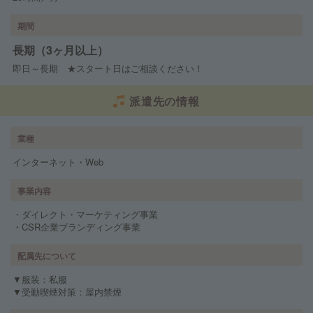
期間
長期（3ヶ月以上）
即日～長期 ★スタート日はご相談ください！
派遣先の情報
業種
インターネット・Web
事業内容
・ダイレクト・マーケティング事業
・CSR企業ブランディング事業
配属先について
▼服装：私服
▼受動喫煙対策：屋内禁煙