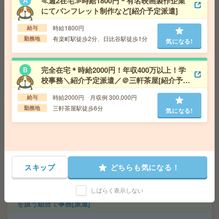
≪週2在宅≫時給1800円＊有名映画製作企業
にてパンフレット制作など[紹介予定派遣]
【完全在宅可能＊時給2350円】大手企業でデータ抽出＊
時給1800円
給与
電話なし[派遣]
有楽町駅徒歩2分、日比谷駅徒歩1分
勤務地
気になる!
給 与
時給2350円＋交 【月収例】420,062円～ ■
給与の前払いが可能な速払いサービスあり
交通費
交通費支給あり
完全在宅＊時給2000円！年収400万以上！学
気になる!
勤務地
東京都港区 東京メトロ銀座線 溜池山王駅徒
校事務＼紹介予定派遣／＠三軒茶屋[紹介予定
歩1分、東京メトロ千代田線 国会議事堂前駅徒歩1分
派遣]
時給2000円 月収例 300,000円
給与
三軒茶屋駅徒歩6分
勤務地
気になる!
完全在宅！土日祝だけ勤務もOK！平日と組み合わせて勤
務でも〇[派遣]
給 与
時給2400円＋交
交通費
交通費別途支給有/弊社規定有
気になる!
勤務地
JR山手線 田町駅 7分
スキップ
どちらも気になる！
しばらく表示しない
週4日在宅＊時給3000円！週3日！10～16時！衛星データ
を扱う組合で事務[派遣]