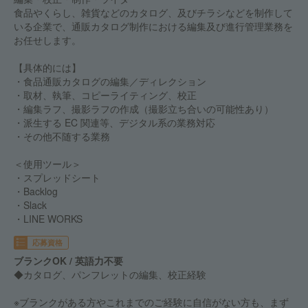
食品やくらし、雑貨などのカタログ、及びチラシなどを制作して
いる企業で、通販カタログ制作における編集及び進行管理業務を
お任せします。
【具体的には】
・食品通販カタログの編集／ディレクション
・取材、執筆、コピーライティング、校正
・編集ラフ、撮影ラフの作成（撮影立ち合いの可能性あり）
・派生する EC 関連等、デジタル系の業務対応
・その他不随する業務
＜使用ツール＞
・スプレッドシート
・Backlog
・Slack
・LINE WORKS
応募資格
ブランクOK / 英語力不要
◆カタログ、パンフレットの編集、校正経験
※ブランクがある方やこれまでのご経験に自信がない方も、まず