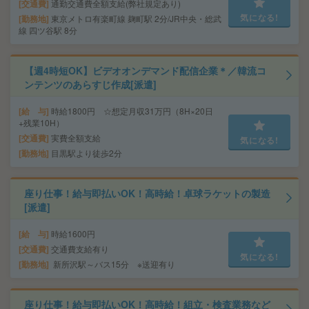
交通費
通勤交通費全額支給(弊社規定あり)
気になる!
勤務地
東京メトロ有楽町線 麹町駅 2分/JR中央・総武
線 四ツ谷駅 8分
【週4時短OK】ビデオオンデマンド配信企業＊／韓流コ
ンテンツのあらすじ作成[派遣]
給 与
時給1800円 ☆想定月収31万円（8H×20日
+残業10H）
交通費
実費全額支給
気になる!
勤務地
目黒駅より徒歩2分
座り仕事！給与即払いOK！高時給！卓球ラケットの製造
[派遣]
給 与
時給1600円
交通費
交通費支給有り
気になる!
勤務地
新所沢駅～バス15分 ※送迎有り
座り仕事！給与即払いOK！高時給！組立・検査業務など