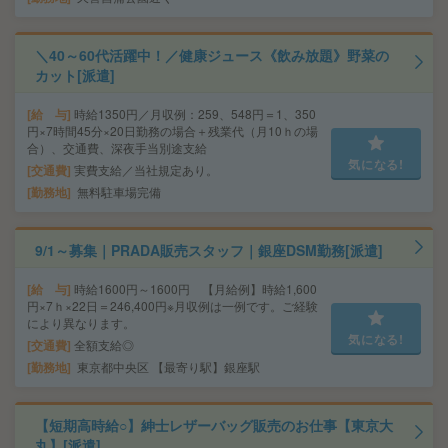
＼40～60代活躍中！／健康ジュース《飲み放題》野菜の
カット[派遣]
給 与
時給1350円／月収例：259、548円＝1、350
円×7時間45分×20日勤務の場合＋残業代（月10ｈの場
合）、交通費、深夜手当別途支給
気になる!
交通費
実費支給／当社規定あり。
勤務地
無料駐車場完備
9/1～募集｜PRADA販売スタッフ｜銀座DSM勤務[派遣]
給 与
時給1600円～1600円 【月給例】時給1,600
円×7ｈ×22日＝246,400円※月収例は一例です。ご経験
により異なります。
気になる!
交通費
全額支給◎
勤務地
東京都中央区 【最寄り駅】銀座駅
【短期高時給○】紳士レザーバッグ販売のお仕事【東京大
丸】[派遣]