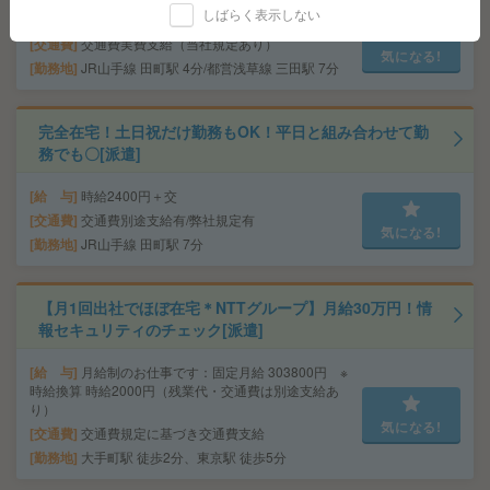
しばらく表示しない
給 与
時給2400円＋交
交通費
交通費実費支給（当社規定あり）
気になる!
勤務地
JR山手線 田町駅 4分/都営浅草線 三田駅 7分
完全在宅！土日祝だけ勤務もOK！平日と組み合わせて勤
務でも〇[派遣]
給 与
時給2400円＋交
交通費
交通費別途支給有/弊社規定有
気になる!
勤務地
JR山手線 田町駅 7分
【月1回出社でほぼ在宅＊NTTグループ】月給30万円！情
報セキュリティのチェック[派遣]
給 与
月給制のお仕事です：固定月給 303800円 ※
時給換算 時給2000円（残業代・交通費は別途支給あ
り）
気になる!
交通費
交通費規定に基づき交通費支給
勤務地
大手町駅 徒歩2分、東京駅 徒歩5分