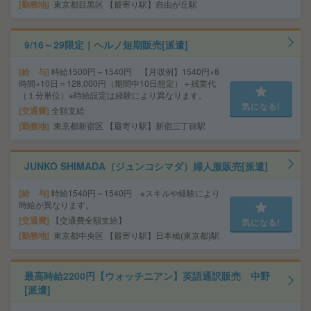
勤務地
東京都目黒区 【最寄り駅】自由が丘駅
9/16～29限定｜ヘルノ短期販売[派遣]
給 与
時給1500円～1540円 【月収例】1540円×8
時間×10日＝128,000円（期間中10日想定）＋残業代
（１分単位）※時給設定は経験により異なります。
気になる!
交通費
全額支給
勤務地
東京都新宿区 【最寄り駅】新宿三丁目駅
JUNKO SHIMADA（ジュンコシマダ）婦人服販売[派遣]
給 与
時給1540円～1540円 ※スキルや経験により
時給が異なります。
交通費
【交通費全額支給】
気になる!
勤務地
東京都中央区 【最寄り駅】日本橋(東京都)駅
最高時給2200円【ウォッチニアン】英語通訳販売 中野
[派遣]