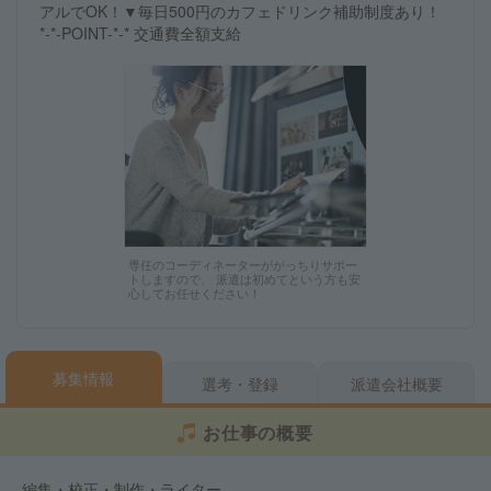
アルでOK！▼毎日500円のカフェドリンク補助制度あり！
*-*-POINT-*-* 交通費全額支給
専任のコーディネーターががっちりサポー
トしますので、 派遣は初めてという方も安
心してお任せください！
募集情報
選考・登録
派遣会社概要
お仕事の概要
編集・校正・制作・ライター