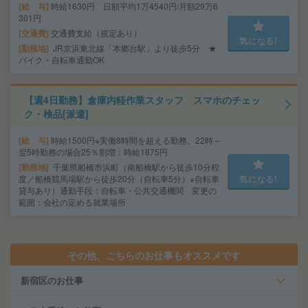
給 与
時給1630円 日額平均1万4540円/月額29万6
301円
交通費
交通費支給（規定あり）
気になる!
勤務地
JR京浜東北線「本郷台駅」より徒歩5分 ★
バイク・自転車通勤OK
【週4日勤務】倉庫内軽作業スタッフ スマホのチェッ
ク・検品[派遣]
給 与
時給1500円※実働8時間を超える勤務、22時～
翌5時勤務の場合25％割増：時給1875円
勤務地
千葉県船橋市浜町（南船橋駅から徒歩10分程
度／船橋競馬場駅から徒歩20分（自転車5分）※自転車
気になる!
貸与あり）通勤手段：自転車・公共交通機関 変更の
範囲：会社の定める就業場所
その他、こちらのお仕事もオススメです
新宿区のお仕事