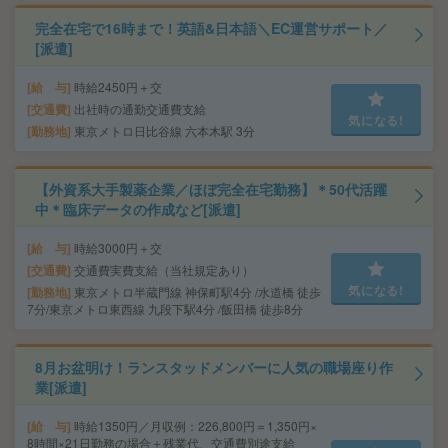
完全在宅で16時まで！英語&日本語＼EC運営サポート／
[派遣]
給 与
時給2450円＋交
交通費
出社時の通勤交通費支給
気になる!
勤務地
東京メトロ日比谷線 六本木駅 3分
【外資系大手製薬企業／ほぼ完全在宅勤務】＊50代活躍
中＊臨床データの作成など[派遣]
給 与
時給3000円＋交
交通費
交通費実費支給（当社規定あり）
気になる!
勤務地
東京メトロ半蔵門線 神保町駅4分 /水道橋 徒歩
7分/東京メトロ東西線 九段下駅4分 /飯田橋 徒歩8分
8月お盆明け！ランスタッドメンバーに人気の職場座り作
業[派遣]
給 与
時給1350円／月収例：226,800円＝1,350円×
8時間×21日勤務の場合＋残業代、交通費別途支給