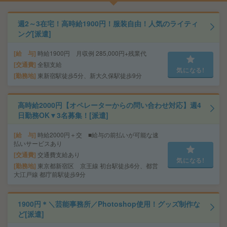
週2～3在宅！高時給1900円！服装自由！人気のライティ
ング[派遣]
給 与
時給1900円 月収例 285,000円+残業代
交通費
全額支給
気になる!
勤務地
東新宿駅徒歩5分、新大久保駅徒歩9分
高時給2000円【オペレーターからの問い合わせ対応】週4
日勤務OK▼3名募集！[派遣]
給 与
時給2000円＋交 ■給与の前払いが可能な速
払いサービスあり
交通費
交通費支給あり
気になる!
勤務地
東京都新宿区 京王線 初台駅徒歩6分、都営
大江戸線 都庁前駅徒歩9分
1900円＊＼芸能事務所／Photoshop使用！グッズ制作な
ど[派遣]