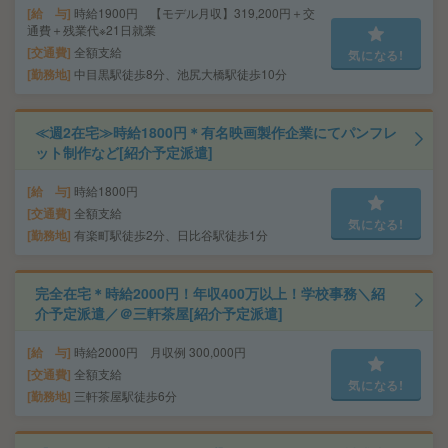
給 与
時給1900円 【モデル月収】319,200円＋交
通費＋残業代※21日就業
交通費
全額支給
気になる!
勤務地
中目黒駅徒歩8分、池尻大橋駅徒歩10分
≪週2在宅≫時給1800円＊有名映画製作企業にてパンフレ
ット制作など[紹介予定派遣]
給 与
時給1800円
交通費
全額支給
気になる!
勤務地
有楽町駅徒歩2分、日比谷駅徒歩1分
完全在宅＊時給2000円！年収400万以上！学校事務＼紹
介予定派遣／＠三軒茶屋[紹介予定派遣]
給 与
時給2000円 月収例 300,000円
交通費
全額支給
気になる!
勤務地
三軒茶屋駅徒歩6分