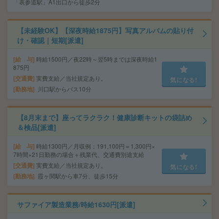
「表参道駅」A1出口から徒歩2分
【未経験OK】【深夜時給1875円】写真アルバムの貼り付
け・確認｜短期[派遣]
給 与
時給1500円／夜22時～翌5時までは深夜時給1
875円
交通費
実費支給／当社規定あり。
気になる!
勤務地
川口駅からバス10分
【8月末まで】座ってラクラク！健康診断キットの袋詰め
＆検品[派遣]
給 与
時給1300円／月収例：191,100円＝1,300円×
7時間×21日勤務の場合＋残業代、交通費別途支給
交通費
実費支給／当社規定あり。
気になる!
勤務地
霞ヶ関駅から車7分、徒歩15分
サファイア製造業務/時給1630円[派遣]