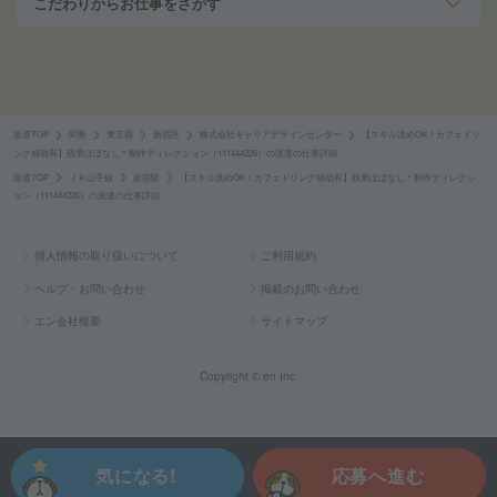
こだわりからお仕事をさがす
派遣TOP
関東
東京都
新宿区
株式会社キャリアデザインセンター
【スキル浅めOK！カフェドリ
ンク補助有】残業ほぼなし＊制作ディレクション（111444226）の派遣の仕事詳細
派遣TOP
ＪＲ山手線
新宿駅
【スキル浅めOK！カフェドリンク補助有】残業ほぼなし＊制作ディレクシ
ョン（111444226）の派遣の仕事詳細
個人情報の取り扱いについて
ご利用規約
ヘルプ・お問い合わせ
掲載のお問い合わせ
エン会社概要
サイトマップ
Copyright © en Inc.
気になる!
応募へ進む