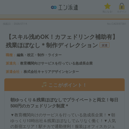
気になる!
ログイン
掲載日
2026/07/14
No.CADE97381
【スキル浅めOK！カフェドリンク補助有】
残業ほぼなし＊制作ディレクション
派遣
職種
編集・校正・制作・ライター
派遣先
教育機関向けサービスを行っている急成長企業
派遣会社
株式会社キャリアデザインセンター
ここがポイント！
朝ゆっくり＆残業ほぼなしでプライベートと両立！毎日
500円のカフェドリンク制度＊
▼教育機関向けのサービスを行っている急成長企業！▼朝
ゆっくり10時出社＆残業ほぼなしでムリなく働く！▼人気
の新宿エリア！駅チカで通勤便利！服装はオフィスカジュ