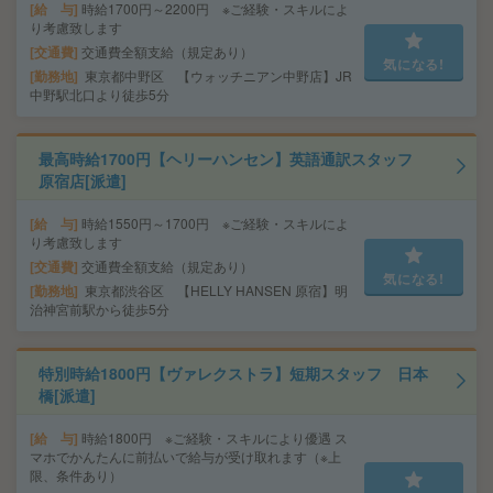
給 与
時給1700円～2200円 ※ご経験・スキルによ
り考慮致します
交通費
交通費全額支給（規定あり）
気になる!
勤務地
東京都中野区 【ウォッチニアン中野店】JR
中野駅北口より徒歩5分
最高時給1700円【ヘリーハンセン】英語通訳スタッフ
原宿店[派遣]
給 与
時給1550円～1700円 ※ご経験・スキルによ
り考慮致します
交通費
交通費全額支給（規定あり）
気になる!
勤務地
東京都渋谷区 【HELLY HANSEN 原宿】明
治神宮前駅から徒歩5分
特別時給1800円【ヴァレクストラ】短期スタッフ 日本
橋[派遣]
給 与
時給1800円 ※ご経験・スキルにより優遇 ス
マホでかんたんに前払いで給与が受け取れます（※上
限、条件あり）