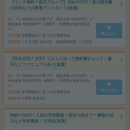
【ランチ無料＊楽天グループ】月給42万円！紙の請求書
の回収などの部署アシスタント[派遣]
給 与
月給制のお仕事です：固定月給 425300円 ※
時給換算 時給2800円（残業代・交通費は別途支給あ
り）
気になる!
交通費
交通費規定に基づき交通費支給
勤務地
二子玉川駅 徒歩4分、成城学園前駅 バス30分
【完全在宅＊大手】リストに沿って契約書チェック・修
正など＊マニュアルあり[派遣]
給 与
月給制のお仕事です：固定月給 413100円 ※
時給換算 時給2550円（残業代・交通費は別途支給あ
り）
気になる!
交通費
交通費規定に基づき交通費支給
勤務地
中野駅 徒歩5分
時給1750円！人気の学校勤務＊基本16時まで＊書類の封
入など学校事務！12月迄[派遣]