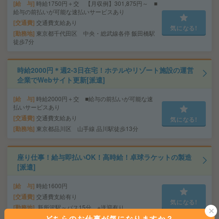
給 与
時給1750円＋交 【月収例】301,875円～ ■
給与の前払いが可能な速払いサービスあり
交通費
交通費支給あり
気になる!
勤務地
東京都千代田区 中央・総武線各停 飯田橋駅
徒歩7分
時給2000円＊週2-3日在宅！ホテルやリゾート施設の運営
企業でWebサイト更新[派遣]
給 与
時給2000円＋交 ■給与の前払いが可能な速
払いサービスあり
交通費
交通費支給あり
気になる!
勤務地
東京都品川区 山手線 品川駅徒歩13分
座り仕事！給与即払いOK！高時給！卓球ラケットの製造
[派遣]
給 与
時給1600円
交通費
交通費支給有り
気になる!
勤務地
新所沢駅～バス15分 ※送迎有り
どちらのお仕事が気になりますか？