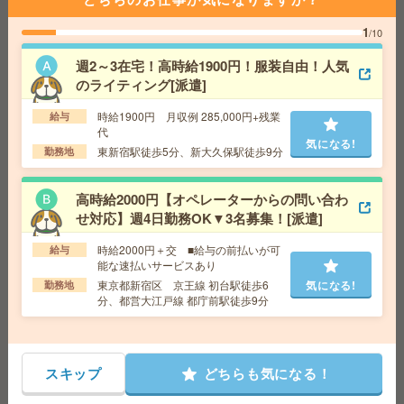
2名募集！≫環境系非営利団体≪審査・相談対応など＊時
1
/10
給2600円[派遣]
週2～3在宅！高時給1900円！服装自由！人気
のライティング[派遣]
給 与
時給2600円＋交 【月収例】526,500円～ ■
給与の前払いが可能な速払いサービスあり
時給1900円 月収例 285,000円+残業
給与
交通費
交通費支給あり
気になる!
代
勤務地
東京都新宿区 都営大江戸線 都庁前駅徒歩3
気になる!
東新宿駅徒歩5分、新大久保駅徒歩9分
勤務地
分、中央線 新宿駅徒歩7分
高時給2000円【オペレーターからの問い合わ
8名募集！定時まで＊JR新宿ミライナタワー勤務＊問い合
せ対応】週4日勤務OK▼3名募集！[派遣]
わせ対応など[派遣]
時給2000円＋交 ■給与の前払いが可
給与
給 与
時給1800円＋交 ■給与の前払いが可能な速
能な速払いサービスあり
払いサービスあり
東京都新宿区 京王線 初台駅徒歩6
気になる!
勤務地
交通費
交通費支給あり
気になる!
分、都営大江戸線 都庁前駅徒歩9分
勤務地
東京都新宿区 山手線 新宿駅徒歩3分
＼完全在宅／週2日～＊1日4h～！オンライン講座の受
スキップ
どちらも気になる！
付！時給2400円[派遣]