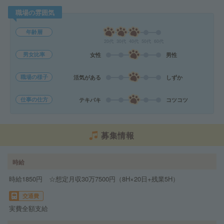
職場の雰囲気
年齢層
20代
30代
40代
50代
60代
男女比率
女性
男性
職場の様子
活気がある
しずか
仕事の仕方
テキパキ
コツコツ
募集情報
時給
時給1850円 ☆想定月収30万7500円（8H×20日+残業5H）
交通費
実費全額支給