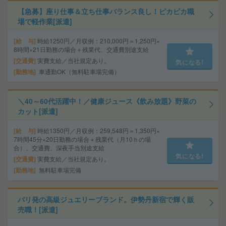
【急募】座り仕事＆立ち仕事バランス良し！ピカピカ職
場で軽作業[派遣]
給 与
時給1250円／月収例：210,000円＝1,250円×
8時間×21日勤務の場合＋残業代、交通費別途支給
交通費
実費支給／当社規定あり。
気になる!
勤務地
車通勤OK（無料駐車場完備）
＼40～60代活躍中！／健康ジュース《飲み放題》野菜の
カット[派遣]
給 与
時給1350円／月収例：259,548円＝1,350円×
7時間45分×20日勤務の場合＋残業代（月10ｈの場
合）、交通費、深夜手当別途支給
気になる!
交通費
実費支給／当社規定あり。
勤務地
無料駐車場完備
パリ発の高級ジュエリーブランド。伊勢丹新宿で輝く販
売職！[派遣]