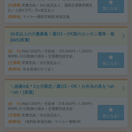
交通費
実費支給／当社規定あり。通勤交通費実費支
気になる!
払／上限4万円／月※規定あり
勤務地
マイカー通勤可能/駐車場完備
20名以上の大量募集！週3日～OK梨のカンタン選果・箱
詰め[派遣]
給 与
時給1250円／月収例：120,000円＝1,250円×
8時間×12日勤務の場合＋交通費別途支給
交通費
実費支給／当社規定あり。
気になる!
勤務地
有名牧場のすぐ近く
＼急募4名＊2カ月限定／週3日～OK！お弁当の具をつめ
つめ！[派遣]
給 与
時給1300円／月収例：218,400円＝1,300円×
8時間×21日勤務の場合＋交通費別途支給
交通費
実費支給／当社規定あり。
気になる!
勤務地
《無料駐車場完備》マイカー通勤OK