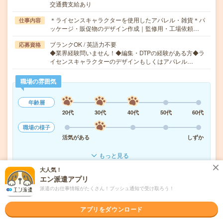
交通費支給あり
＊ライセンスキャラクターを使用したアパレル・雑貨＊パ
仕事内容
ッケージ・販促物のデザイン作成｜監修用・工場依頼…
ブランクOK / 英語力不要
応募資格
◆業界経験問いません！◆編集・DTPの経験がある方◆ラ
イセンスキャラクターのデザインもしくはアパレル…
職場の雰囲気
年齢層
20代
30代
40代
50代
60代
職場の様子
活気がある
しずか
もっと見る
大人気！
エン派遣アプリ
気になる!
応募へ進む
詳しく見る
派遣のお仕事情報がたくさん！プッシュ通知で受け取ろう！
派遣会社
株式会社スタッフサービス
アプリをダウンロード