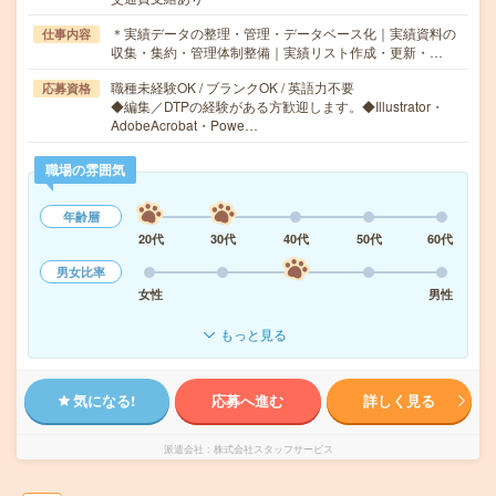
＊実績データの整理・管理・データベース化｜実績資料の
仕事内容
収集・集約・管理体制整備｜実績リスト作成・更新・…
職種未経験OK / ブランクOK / 英語力不要
応募資格
◆編集／DTPの経験がある方歓迎します。◆Illustrator・
AdobeAcrobat・Powe…
職場の雰囲気
年齢層
20代
30代
40代
50代
60代
男女比率
女性
男性
もっと見る
気になる!
応募へ進む
詳しく見る
派遣会社
株式会社スタッフサービス