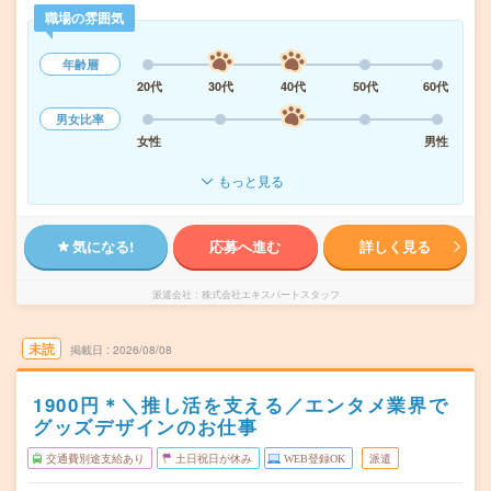
職場の雰囲気
年齢層
20代
30代
40代
50代
60代
男女比率
女性
男性
もっと見る
気になる!
応募へ進む
詳しく見る
派遣会社
株式会社エキスパートスタッフ
未読
掲載日
2026/08/08
1900円＊＼推し活を支える／エンタメ業界で
グッズデザインのお仕事
交通費別途支給あり
土日祝日が休み
WEB登録OK
派遣