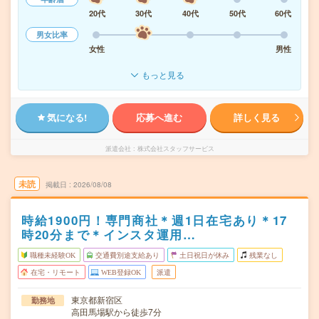
20代
30代
40代
50代
60代
男女比率
女性
男性
もっと見る
気になる!
応募へ進む
詳しく見る
派遣会社
株式会社スタッフサービス
未読
掲載日
2026/08/08
時給1900円！専門商社＊週1日在宅あり＊17
時20分まで＊インスタ運用…
職種未経験OK
交通費別途支給あり
土日祝日が休み
残業なし
在宅・リモート
WEB登録OK
派遣
東京都新宿区
勤務地
高田馬場駅から徒歩7分