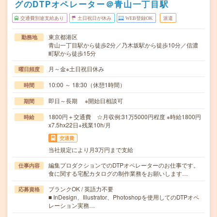
グのDTPオペレーター＠青山一丁目駅
交通費別途支給あり
土日祝日が休み
WEB登録OK
派遣
東京都港区
勤務地
青山一丁目駅から徒歩2分／乃木坂駅から徒歩10分／信濃
町駅から徒歩15分
月～金※土日祝日休み
曜日頻度
10:00 ～ 18:30（休憩1時間）
時間
即日～長期 ※開始日相談可
期間
1800円＋交通費 ☆月収例:31万5000円程度 ※時給1800円
時給
x7.5hx22日+残業10h/月
交通費
当社規定により月3万円まで支給
編集プロダクションでのDTPオペレーターのお仕事です。
仕事内容
食に関する宅配カタログの制作業務をお願いします…
ブランクOK / 英語力不要
応募資格
■ InDesign、Illustrator、Photoshopを使用してのDTPオペ
レーション実務…