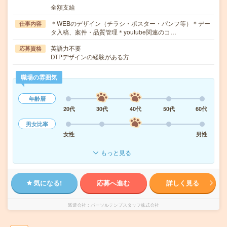
全額支給
＊WEBのデザイン（チラシ・ポスター・パンフ等）＊デー
仕事内容
タ入稿、案件・品質管理＊youtube関連のコ…
英語力不要
応募資格
DTPデザインの経験がある方
職場の雰囲気
年齢層
20代
30代
40代
50代
60代
男女比率
女性
男性
もっと見る
気になる!
応募へ進む
詳しく見る
派遣会社
パーソルテンプスタッフ株式会社