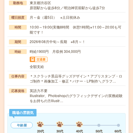
東京都渋谷区
勤務地
原宿駅から徒歩8分／明治神宮前駅から徒歩7分
月～金（週5日） ※土日祝休み
曜日頻度
10:00～19:00(実働8時間 休憩1時間)※11:00～20:00も可
時間
能です！
2026年08月中旬～長期 ※8月～！
期間
時給1900円 月収例 304,000円
時給
交通費
全額支給
＊スクラッチ景品等グッズデザイン＊アプリスタンプ・ロ
仕事内容
ゴ制作＊画像加工・修正＊バナー・LP制作＼グラフ…
英語力不要
応募資格
Illustrator、Photoshopのグラフィックデザインの実務経験
をお持ちの方Illustr…
職場の雰囲気
年齢層
20代
30代
40代
50代
60代