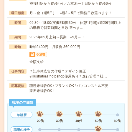
神谷町駅から徒歩4分／六本木一丁目駅から徒歩6分
月～金（週5日） ※週3～5日で勤務日数選べます！
曜日頻度
09:30～18:00(実働7時間30分 休憩1時間)※週20時間以上
時間
の勤務で就業時間と日数 選べま…
2026年09月上旬～長期 ※9月～！
期間
時給2400円 月収例 360,000円
時給
交通費
全額支給
＊記事体広告の作成＊デザイン修正
仕事内容
※illustrator/Photoshop使用あり＊進行管理＊社…
職種未経験OK / ブランクOK / パソコンスキル不要
応募資格
業界未経験OK！
職場の雰囲気
年齢層
20代
30代
40代
50代
60代
職場の様子