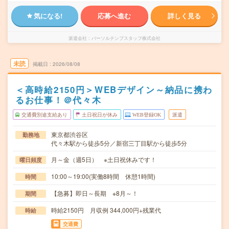
気になる!
応募へ進む
詳しく見る
派遣会社
パーソルテンプスタッフ株式会社
未読
掲載日
2026/08/08
＜高時給2150円＞WEBデザイン～納品に携わ
るお仕事！＠代々木
交通費別途支給あり
土日祝日が休み
WEB登録OK
派遣
東京都渋谷区
勤務地
代々木駅から徒歩5分／新宿三丁目駅から徒歩5分
月～金（週5日） ※土日祝休みです！
曜日頻度
10:00～19:00(実働8時間 休憩1時間)
時間
【急募】即日～長期 ※8月～！
期間
時給2150円 月収例 344,000円+残業代
時給
交通費