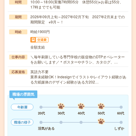
10:00～18:00(実働7時間05分 休憩55分)※お昼は55分、
時間
17時まででも可能
2026年09月上旬～2027年02月下旬 2027年2月末までの
期間
期間限定 ※9月～！
時給1900円
時給
交通費
全額支給
＼毎年刷新している専門学校の販促物のDTPオペレーター
仕事内容
をお願いします／＊ポスターやチラシ、カタログ、…
英語力不要
応募資格
業界未経験OK！Indesignでイラストやレイアウト経験があ
る方紙媒体のデザイン経験がある方202…
職場の雰囲気
年齢層
20代
30代
40代
50代
60代
職場の様子
活気がある
しずか