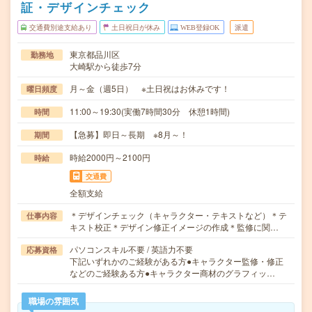
証・デザインチェック
交通費別途支給あり
土日祝日が休み
WEB登録OK
派遣
東京都品川区
勤務地
大崎駅から徒歩7分
月～金（週5日） ※土日祝はお休みです！
曜日頻度
11:00～19:30(実働7時間30分 休憩1時間)
時間
【急募】即日～長期 ※8月～！
期間
時給2000円～2100円
時給
交通費
全額支給
＊デザインチェック（キャラクター・テキストなど）＊テ
仕事内容
キスト校正＊デザイン修正イメージの作成＊監修に関…
パソコンスキル不要 / 英語力不要
応募資格
下記いずれかのご経験がある方●キャラクター監修・修正
などのご経験ある方●キャラクター商材のグラフィッ…
職場の雰囲気