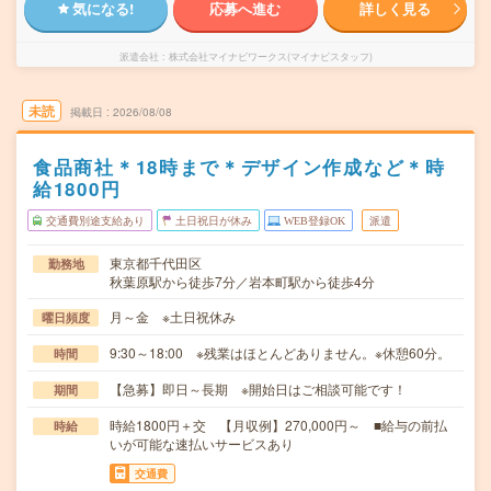
気になる!
応募へ進む
詳しく見る
派遣会社
株式会社マイナビワークス(マイナビスタッフ)
未読
掲載日
2026/08/08
食品商社＊18時まで＊デザイン作成など＊時
給1800円
交通費別途支給あり
土日祝日が休み
WEB登録OK
派遣
東京都千代田区
勤務地
秋葉原駅から徒歩7分／岩本町駅から徒歩4分
月～金 ※土日祝休み
曜日頻度
9:30～18:00 ※残業はほとんどありません。※休憩60分。
時間
【急募】即日～長期 ※開始日はご相談可能です！
期間
時給1800円＋交 【月収例】270,000円～ ■給与の前払
時給
いが可能な速払いサービスあり
交通費