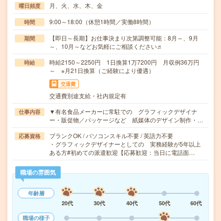
月、火、水、木、金
曜日頻度
9:00～18:00（休憩1時間／実働8時間）
時間
【即日～長期】お仕事決まり次第調整可能：8月～、9月
期間
～、10月～などお気軽にご相談ください♬
時給2150～2250円 1日換算1万7200円 月収例36万円
時給
～ ※月21日換算（ご経験により優遇）
交通費
交通費別途支給・社内規定有
▼有名食品メーカーに常駐での グラフィックデザイナ
仕事内容
ー・販促物／パッケージなど 紙媒体のデザイン制作・…
ブランクOK / パソコンスキル不要 / 英語力不要
応募資格
・グラフィックデザイナーとしての 実務経験が5年以上
ある⽅#初めての派遣歓迎【応募歓迎：当日に電話面…
職場の雰囲気
年齢層
20代
30代
40代
50代
60代
職場の様子