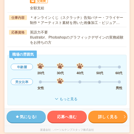
交通費
全額支給
＊オンラインくじ（スクラッチ）告知バナー・フライヤー
仕事内容
制作＊アーティスト素材を用いた画像加工・ビジュア…
英語力不要
応募資格
Illustrator、Photoshopのグラフィックデザインの実務経験
をお持ちの方
職場の雰囲気
年齢層
20代
30代
40代
50代
60代
男女比率
女性
男性
もっと見る
気になる!
応募へ進む
詳しく見る
派遣会社
パーソルテンプスタッフ株式会社