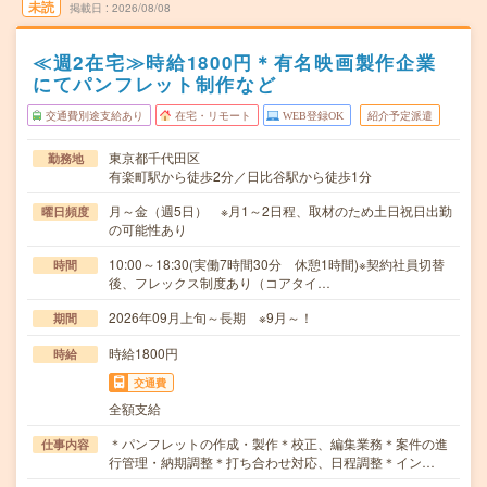
未読
掲載日
2026/08/08
≪週2在宅≫時給1800円＊有名映画製作企業
にてパンフレット制作など
交通費別途支給あり
在宅・リモート
WEB登録OK
紹介予定派遣
東京都千代田区
勤務地
有楽町駅から徒歩2分／日比谷駅から徒歩1分
月～金（週5日） ※月1～2日程、取材のため土日祝日出勤
曜日頻度
の可能性あり
10:00～18:30(実働7時間30分 休憩1時間)※契約社員切替
時間
後、フレックス制度あり（コアタイ…
2026年09月上旬～長期 ※9月～！
期間
時給1800円
時給
交通費
全額支給
＊パンフレットの作成・製作＊校正、編集業務＊案件の進
仕事内容
行管理・納期調整＊打ち合わせ対応、日程調整＊イン…