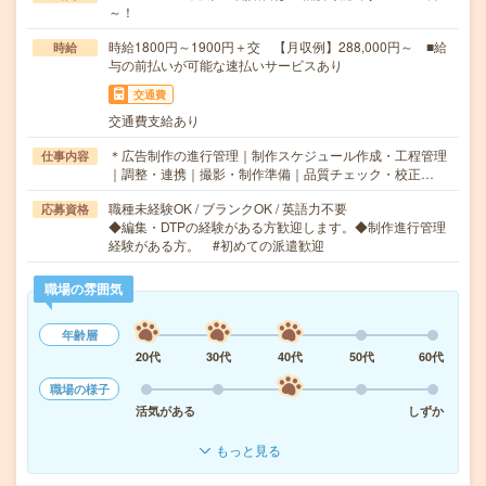
～！
時給1800円～1900円＋交 【月収例】288,000円～ ■給
時給
与の前払いが可能な速払いサービスあり
交通費
交通費支給あり
＊広告制作の進行管理｜制作スケジュール作成・工程管理
仕事内容
｜調整・連携｜撮影・制作準備｜品質チェック・校正…
職種未経験OK / ブランクOK / 英語力不要
応募資格
◆編集・DTPの経験がある方歓迎します。◆制作進行管理
経験がある方。 #初めての派遣歓迎
職場の雰囲気
年齢層
20代
30代
40代
50代
60代
職場の様子
活気がある
しずか
もっと見る