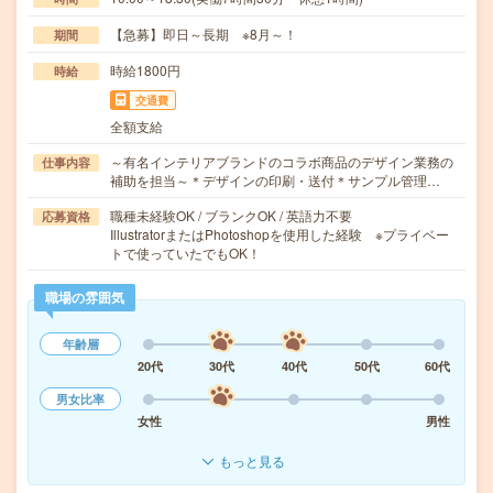
【急募】即日～長期 ※8月～！
期間
時給1800円
時給
交通費
全額支給
～有名インテリアブランドのコラボ商品のデザイン業務の
仕事内容
補助を担当～＊デザインの印刷・送付＊サンプル管理…
職種未経験OK / ブランクOK / 英語力不要
応募資格
IllustratorまたはPhotoshopを使用した経験 ※プライベー
トで使っていたでもOK！
職場の雰囲気
年齢層
20代
30代
40代
50代
60代
男女比率
女性
男性
もっと見る