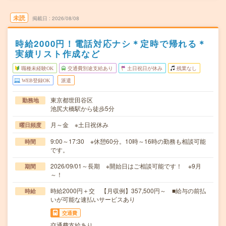
未読
掲載日
2026/08/08
時給2000円！電話対応ナシ＊定時で帰れる＊
実績リスト作成など
職種未経験OK
交通費別途支給あり
土日祝日が休み
残業なし
WEB登録OK
派遣
東京都世田谷区
勤務地
池尻大橋駅から徒歩5分
月～金 ※土日祝休み
曜日頻度
9:00～17:30 ※休憩60分。10時～16時の勤務も相談可能
時間
です。
2026/09/01～長期 ※開始日はご相談可能です！ ※9月
期間
～！
時給2000円＋交 【月収例】357,500円～ ■給与の前払
時給
いが可能な速払いサービスあり
交通費
交通費支給あり