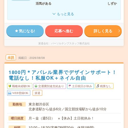
活気がある
しずか
もっと見る
気になる!
応募へ進む
詳しく見る
派遣会社
パーソルテンプスタッフ株式会社
未読
掲載日
2026/08/08
1800円＊アパレル業界でデザインサポート！
電話なし！私服OK＋ネイル自由
職種未経験OK
交通費別途支給あり
土日祝日が休み
残業なし
WEB登録OK
派遣
東京都渋谷区
勤務地
北参道駅から徒歩6分／国立競技場駅から徒歩10分
月～金（週5日） ※【休み】土日祝休み！
曜日頻度
10:00～18:30(実働7時間30分 休憩1時間)
時間