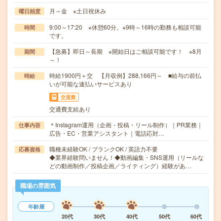
月～金 ※土日祝休み
曜日頻度
9:00～17:20 ※休憩60分。※9時～16時の勤務も相談可能
時間
です。
【急募】即日～長期 ※開始日はご相談可能です！ ※8月
期間
～！
時給1900円＋交 【月収例】288,166円～ ■給与の前払
時給
いが可能な速払いサービスあり
交通費
交通費支給あり
＊Instagram運用（企画・投稿・リール制作）｜PR業務｜
仕事内容
広告・EC・営業アシスタント｜電話応対…
職種未経験OK / ブランクOK / 英語力不要
応募資格
◆業界経験問いません！◆動画編集・SNS運用（リールな
どの動画制作／投稿企画／ライティング）経験があ…
職場の雰囲気
年齢層
20代
30代
40代
50代
60代