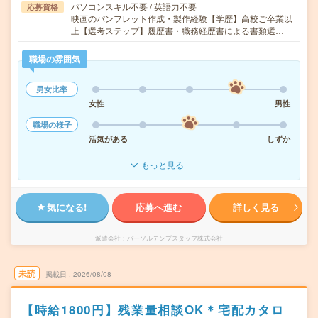
パソコンスキル不要 / 英語力不要
応募資格
映画のパンフレット作成・製作経験【学歴】高校ご卒業以
上【選考ステップ】履歴書・職務経歴書による書類選…
職場の雰囲気
男女比率
女性
男性
職場の様子
活気がある
しずか
もっと見る
気になる!
応募へ進む
詳しく見る
派遣会社
パーソルテンプスタッフ株式会社
未読
掲載日
2026/08/08
【時給1800円】残業量相談OK＊宅配カタロ