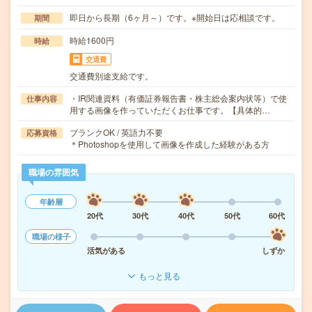
即日から長期（6ヶ月～）です。※開始日は応相談です。
期間
時給1600円
時給
交通費
交通費別途支給です。
・IR関連資料（有価証券報告書・株主総会案内状等）で使
仕事内容
用する画像を作っていただくお仕事です。【具体的…
ブランクOK / 英語力不要
応募資格
＊Photoshopを使用して画像を作成した経験がある方
職場の雰囲気
年齢層
20代
30代
40代
50代
60代
職場の様子
活気がある
しずか
もっと見る