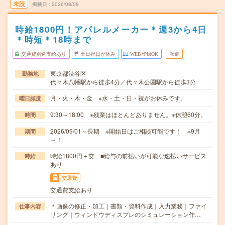
未読
掲載日
2026/08/08
時給1800円！アパレルメーカー＊週3から4日
＊時短＊18時まで
交通費別途支給あり
土日祝日が休み
WEB登録OK
派遣
東京都渋谷区
勤務地
代々木八幡駅から徒歩4分／代々木公園駅から徒歩3分
月・火・木・金 ※水・土・日・祝がお休みです。
曜日頻度
9:30～18:00 ※残業はほとんどありません。※休憩60分。
時間
2026/09/01～長期 ※開始日はご相談可能です！ ※9月
期間
～！
時給1800円＋交 ■給与の前払いが可能な速払いサービス
時給
あり
交通費
交通費支給あり
＊画像の修正・加工｜書類・資料作成｜入力業務｜ファイ
仕事内容
リング｜ウィンドウディスプレのシミュレーション作…