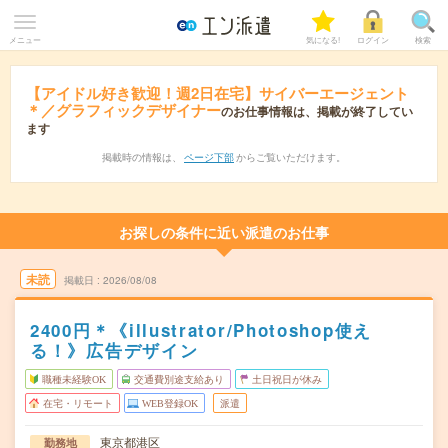
メニュー
気になる!
ログイン
検索
【アイドル好き歓迎！週2日在宅】サイバーエージェント
＊／グラフィックデザイナー
のお仕事情報は、掲載が終了してい
ます
掲載時の情報は、
ページ下部
からご覧いただけます。
お探しの条件に近い派遣のお仕事
未読
掲載日
2026/08/08
2400円＊《illustrator/Photoshop使え
る！》広告デザイン
職種未経験OK
交通費別途支給あり
土日祝日が休み
在宅・リモート
WEB登録OK
派遣
東京都港区
勤務地