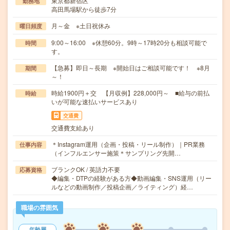
東京都新宿区
勤務地
高田馬場駅から徒歩7分
月～金 ※土日祝休み
曜日頻度
9:00～16:00 ※休憩60分。9時～17時20分も相談可能で
時間
す。
【急募】即日～長期 ※開始日はご相談可能です！ ※8月
期間
～！
時給1900円＋交 【月収例】228,000円～ ■給与の前払
時給
いが可能な速払いサービスあり
交通費
交通費支給あり
＊Instagram運用（企画・投稿・リール制作）｜PR業務
仕事内容
（インフルエンサー施策＊サンプリング先開…
ブランクOK / 英語力不要
応募資格
◆編集・DTPの経験がある方◆動画編集・SNS運用（リー
ルなどの動画制作／投稿企画／ライティング）経…
職場の雰囲気
年齢層