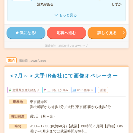
活気がある
しずか
もっと見る
気になる!
応募へ進む
詳しく見る
派遣会社
株式会社フェローシップ
未読
掲載日
2026/08/08
＜7月～＞大手IR会社にて画像オペレーター
交通費別途支給あり
土日祝日が休み
WEB登録OK
派遣
東京都港区
勤務地
浜松町駅から徒歩1分／大門(東京都)駅から徒歩2分
週5日（月～金）
曜日頻度
9:00～17:30(休憩60分)【残業】20時間／月間【詳細】GW
時間
明け～6月末までは就業時間が9時…