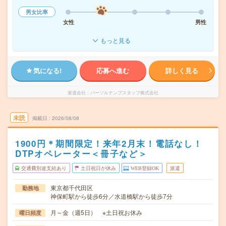
男女比率
女性
男性
もっと見る
気になる!
応募へ進む
詳しく見る
派遣会社
パーソルテンプスタッフ株式会社
未読
掲載日
2026/08/08
1900円＊期間限定！来年2月末！電話なし！
DTPオペレーター＜冊子など＞
交通費別途支給あり
土日祝日が休み
WEB登録OK
派遣
東京都千代田区
勤務地
神保町駅から徒歩6分／水道橋駅から徒歩7分
月～金（週5日） ※土日祝お休み
曜日頻度