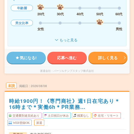
年齢層
20代
30代
40代
50代
60代
男女比率
女性
男性
もっと見る
気になる!
応募へ進む
詳しく見る
派遣会社
パーソルテンプスタッフ株式会社
未読
掲載日
2026/08/08
時給1900円！《専門商社》週1日在宅あり＊
16時まで＊実働6h＊PR業務…
交通費別途支給あり
土日祝日が休み
残業なし
在宅・リモート
WEB登録OK
派遣