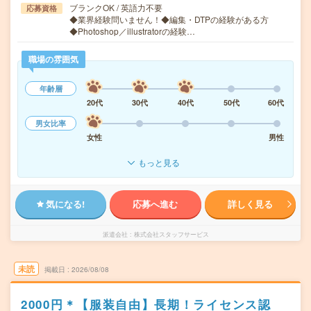
ブランクOK / 英語力不要
応募資格
◆業界経験問いません！◆編集・DTPの経験がある方
◆Photoshop／illustratorの経験…
職場の雰囲気
年齢層
20代
30代
40代
50代
60代
男女比率
女性
男性
もっと見る
気になる!
応募へ進む
詳しく見る
派遣会社
株式会社スタッフサービス
未読
掲載日
2026/08/08
2000円＊【服装自由】長期！ライセンス認